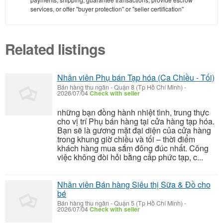
services, or offer "buyer protection" or "seller certification"
Related listings
Nhân viên Phụ bán Tạp hóa (Ca Chiều - Tối)
Bán hàng thu ngân
-
Quận 8 (Tp Hồ Chí Minh)
-
2026/07/04
Check with seller
những bạn đồng hành nhiệt tình, trung thực
cho vị trí Phụ bán hàng tại cửa hàng tạp hóa.
Bạn sẽ là gương mặt đại diện của cửa hàng
trong khung giờ chiều và tối – thời điểm
khách hàng mua sắm đông đúc nhất. Công
việc không đòi hỏi bằng cấp phức tạp, c...
Nhân viên Bán hàng Siêu thị Sữa & Đồ cho
bé
Bán hàng thu ngân
-
Quận 5 (Tp Hồ Chí Minh)
-
2026/07/04
Check with seller