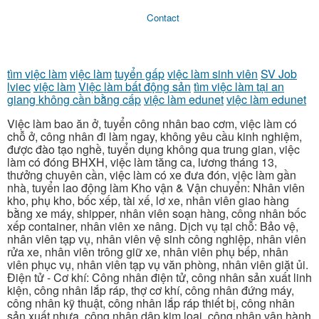
Contact
tìm việc làm
việc làm
tuyển gấp
việc làm sinh viên
SV Job
lviec
việc làm
Việc làm bất động sản
tìm việc làm tại an
giang không cần bằng cấp
việc làm edunet
việc làm edunet
Việc làm bao ăn ở, tuyển công nhân bao cơm, việc làm có
chỗ ở, công nhân đi làm ngay, không yêu cầu kinh nghiệm,
được đào tạo nghề, tuyển dụng không qua trung gian, việc
làm có đóng BHXH, việc làm tăng ca, lương tháng 13,
thưởng chuyên cần, việc làm có xe đưa đón, việc làm gần
nhà, tuyển lao động làm Kho vận & Vận chuyển: Nhân viên
kho, phụ kho, bốc xếp, tài xế, lơ xe, nhân viên giao hàng
bằng xe máy, shipper, nhân viên soạn hàng, công nhân bốc
xếp container, nhân viên xe nâng. Dịch vụ tại chỗ: Bảo vệ,
nhân viên tạp vụ, nhân viên vệ sinh công nghiệp, nhân viên
rửa xe, nhân viên trông giữ xe, nhân viên phụ bếp, nhân
viên phục vụ, nhân viên tạp vụ văn phòng, nhân viên giặt ủi.
Điện tử - Cơ khí: Công nhân điện tử, công nhân sản xuất linh
kiện, công nhân lắp ráp, thợ cơ khí, công nhân đứng máy,
công nhân kỹ thuật, công nhân lắp ráp thiết bị, công nhân
sản xuất nhựa, công nhân dập kim loại, công nhân vận hành