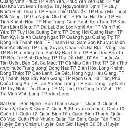
Quang Vĩnh Phúc: TP Vĩnh Yên, Phúc Yên Yên Bái: TP Yên
Bái Khu vực Miền Trung & Tây NguyênBình Định: TP Quy
Nhơn Bình Thuận: TP Phan Thiết Đắk Lắk: TP Buôn Ma Thuột
Đắk Nông: TP Gia Nghĩa Gia Lai: TP Pleiku Hà Tĩnh: TP Hà
Tĩnh Khánh Hòa: TP Nha Trang, Cam Ranh Kon Tum: TP Kon
Tum Lâm Đồng: TP Đà Lạt, Bảo Lộc Nghệ An: TP Vinh Phú
Yên: TP Tuy Hòa Quảng Bình: TP Đồng Hới Quảng Nam: TP
Tam Kỳ, Hội An Quảng Ngãi: TP Quảng Ngãi Quảng Trị: TP
Đông Hà Thanh Hóa: TP Thanh Hóa, Sầm Sơn Khu vực Miền
NamAn Giang: TP Long Xuyên, Châu Đốc Bà Rịa – Vũng Tàu:
TP Bà Rịa, Vũng Tàu, Phú Mỹ Bạc Liêu: TP Bạc Liêu Bến Tre:
TP Bến Tre Bình Dương: TP Thủ Dầu Một, Dĩ An, Thuận An,
Tân Uyên, Bến Cát Cà Mau: TP Cà Mau Cần Thơ: TP Cần Thơ
(trực thuộc Trung ương) Đồng Nai: TP Biên Hòa, Long Khánh
Đồng Tháp: TP Cao Lãnh, Sa Đéc, Hồng Ngự Hậu Giang: TP
Vị Thanh, Ngã Bảy Kiên Giang: TP Rạch Giá, Hà Tiên, Phú
Quốc Long An: TP Tân An Sóc Trăng: TP Sóc Trăng Tây Ninh:
TP Tây Ninh Tiền Giang: TP Mỹ Tho, Gò Công Trà Vinh: TP
Trà Vinh Vĩnh Long: TP Vĩnh Long
Sài Gòn - Bến Nghé - Bến Thành Quận 1, Quận 3, Quận 4,
Quận 5, Quận 6, Quận 7, Quận 8 (Khu vực của bạn), Quận 10,
Quận 11, Quận 12, Quận Bình Tân, Quận Bình Thạnh, Quận
Gò Vấp, Quận Phú Nhuận, Quận Tân Bình, Quận Tân Phú3
Huyện Bình Chánh, Huyện Cần Giờ, Huyện Củ Chi, Huyện