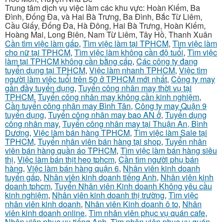
Trung tâm dịch vụ việc làm các khu vực: Hoàn Kiếm, Ba
Đình, Đống Đa, và Hai Bà Trưng, Ba Đình, Bắc Từ Liêm,
Cầu Giấy, Đống Đa, Hà Đông, Hai Bà Trưng, Hoàn Kiếm,
Hoàng Mai, Long Biên, Nam Từ Liêm, Tây Hồ, Thanh Xuân
Cần tìm việc làm gấp
,
Tìm việc làm tại TPHCM
,
Tìm việc làm
cho nữ tại TPHCM
,
Tìm việc làm không cần độ tuổi
,
Tìm việc
làm tại TPHCM không cần bằng cấp
,
Các công ty đang
tuyển dụng tại TPHCM
,
Việc làm nhanh TPHCM
,
Việc tìm
người làm việc tuổi trên 50 ở TPHCM mới nhất
,
Công ty may
gần đầy tuyển dụng
,
Tuyển công nhân may thời vụ tại
TPHCM
,
Tuyển công nhân may không cần kinh nghiệm
,
Cần tuyển công nhân may Bình Tân
,
Công ty may Quận 9
tuyển dụng
,
Tuyển công nhân may bao AN ở
,
Tuyển dụng
công nhân may
,
Tuyển công nhân may tại Thuận An, Bình
Dương
,
Việc làm bán hàng TPHCM
,
Tìm việc làm Sale tại
TPHCM
,
Tuyển nhân viên bán hàng tại shop
,
Tuyển nhân
viên bán hàng quần áo TPHCM
,
Tìm việc làm bán hàng siêu
thị
,
Việc làm bán thịt heo tphcm
,
Cần tìm người phụ bán
hàng
,
Việc làm bán hàng quận 6
,
Nhân viên kinh doanh
tuyển gấp
,
Nhân viên kinh doanh tiếng Anh
,
Nhân viên kinh
doanh tphcm
,
Tuyển Nhân viên Kinh doanh Không yêu cầu
kinh nghiệm
,
Nhân viên kinh doanh thị trường
,
Tìm việc
nhân viên kinh doanh
,
Nhân viên Kinh doanh ô to
,
Nhân
viên kinh doanh online
,
Tìm nhân viên phục vụ quán cafe
,
Nhân viên phục vụ tiếng Anh
,
Tìm nhân viên phục vụ quán