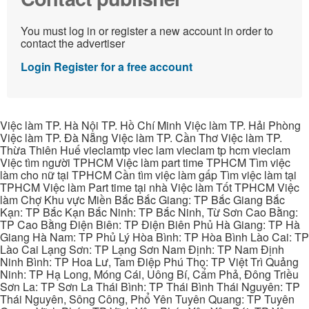
You must log in or register a new account in order to
contact the advertiser
Login
Register for a free account
Việc làm TP. Hà Nội TP. Hồ Chí Minh Việc làm TP. Hải Phòng
Việc làm TP. Đà Nẵng Việc làm TP. Cần Thơ Việc làm TP.
Thừa Thiên Huế vieclamtp viec lam vieclam tp hcm vieclam
Việc tìm người TPHCM Việc làm part time TPHCM Tìm việc
làm cho nữ tại TPHCM Cần tìm việc làm gấp Tìm việc làm tại
TPHCM Việc làm Part time tại nhà Việc làm Tốt TPHCM Việc
làm Chợ Khu vực Miền Bắc Bắc Giang: TP Bắc Giang Bắc
Kạn: TP Bắc Kạn Bắc Ninh: TP Bắc Ninh, Từ Sơn Cao Bằng:
TP Cao Bằng Điện Biên: TP Điện Biên Phủ Hà Giang: TP Hà
Giang Hà Nam: TP Phủ Lý Hòa Bình: TP Hòa Bình Lào Cai: TP
Lào Cai Lạng Sơn: TP Lạng Sơn Nam Định: TP Nam Định
Ninh Bình: TP Hoa Lư, Tam Điệp Phú Thọ: TP Việt Trì Quảng
Ninh: TP Hạ Long, Móng Cái, Uông Bí, Cẩm Phả, Đông Triều
Sơn La: TP Sơn La Thái Bình: TP Thái Bình Thái Nguyên: TP
Thái Nguyên, Sông Công, Phổ Yên Tuyên Quang: TP Tuyên