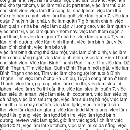
thủ kho tại tphcm, việc làm thủ đức part time, việc làm thủ đức
cho sinh viên, việc làm thủ công tại nhà tphcm, việc làm thủ
đức giờ hành chính, việc làm thủ quỹ, việc làm quận 7, việc làm
quận 7 huỳnh tấn phát, việc làm quận 7 giờ hành chính, việc
làm quận 7 nhà be, việc làm quận 7 lương cao, việc làm quận 7
vieclam116, việc làm quận 7 hôm nay, việc làm thêm quận 7
part time, tìm việc làm quận 7 nhà bè, việc làm quận 4 7, việc
làm bình dương, việc làm bình thạnh, việc làm bình tân, việc
làm bình chánh, việc làm bảo vệ
việc làm bình dương thủ dầu một, việc làm bình định, việc làm
bình sơn quảng ngãi, việc làm bình minh, Việc làm Bình Thạnh
cho sinh viên, Việc làm Bình Thạnh Part Time, Tìm việc làm D2
Bình Thạnh, Tìm việc làm Quận Bình Thạnh mới nhất, Việc làm
Bình Thạnh cho tốt, Tìm việc làm cho người lớn tuổi ở Bình
Thạnh, Tìm việc làm ở chợ Bà Chiểu, Tuyển công nhân ở Bình
Thạnh, việc làm, gg map, việc làm siêu thị, việc làm siêu thị
tphcm, việc làm siêu thị cần thơ, việc làm siêu thị quận 7, việc
làm siêu thị emart, việc làm siêu thị coopmart, việc làm siêu thị
đà nẵng, việc làm siêu thị go, việc làm siêu thị hà nội, việc làm
siêu thị điện máy chợ lớn, việc làm tgdd, việc làm tgdd cần
thơ, việc làm tgdd an giang, việc làm tgdd kiên giang, việc làm
tgdd tiền giang, việc làm tgdd bến tre, việc làm tgdd bình
dương, review việc làm tgdd, giờ làm việc tgdd, lịch làm việc
tgdd 2021, việc làm lái xe tphcm, việc làm lái xe đà nẵng, việc