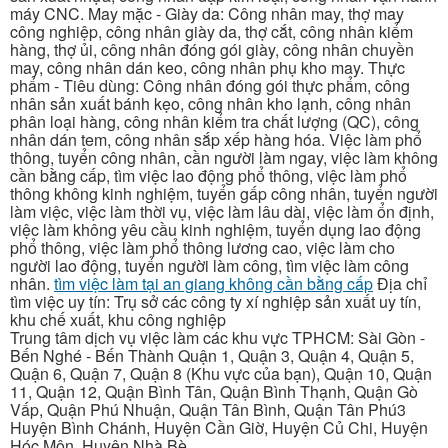
máy CNC. May mặc - Giày da: Công nhân may, thợ may
công nghiệp, công nhân giày da, thợ cắt, công nhân kiểm
hàng, thợ ủi, công nhân đóng gói giày, công nhân chuyền
may, công nhân dán keo, công nhân phụ kho may. Thực
phẩm - Tiêu dùng: Công nhân đóng gói thực phẩm, công
nhân sản xuất bánh kẹo, công nhân kho lạnh, công nhân
phân loại hàng, công nhân kiểm tra chất lượng (QC), công
nhân dán tem, công nhân sắp xếp hàng hóa. Việc làm phổ
thông, tuyển công nhân, cần người làm ngay, việc làm không
cần bằng cấp, tìm việc lao động phổ thông, việc làm phổ
thông không kinh nghiệm, tuyển gấp công nhân, tuyển người
làm việc, việc làm thời vụ, việc làm lâu dài, việc làm ổn định,
việc làm không yêu cầu kinh nghiệm, tuyển dụng lao động
phổ thông, việc làm phổ thông lương cao, việc làm cho
người lao động, tuyển người làm công, tìm việc làm công
nhân.
tìm việc làm tại an giang không cần bằng cấp
Địa chỉ
tìm việc uy tín: Trụ sở các công ty xí nghiệp sản xuất uy tín,
khu chế xuất, khu công nghiệp
Trung tâm dịch vụ việc làm các khu vực TPHCM: Sài Gòn -
Bến Nghé - Bến Thành Quận 1, Quận 3, Quận 4, Quận 5,
Quận 6, Quận 7, Quận 8 (Khu vực của bạn), Quận 10, Quận
11, Quận 12, Quận Bình Tân, Quận Bình Thạnh, Quận Gò
Vấp, Quận Phú Nhuận, Quận Tân Bình, Quận Tân Phú3
Huyện Bình Chánh, Huyện Cần Giờ, Huyện Củ Chi, Huyện
Hóc Môn, Huyện Nhà Bè