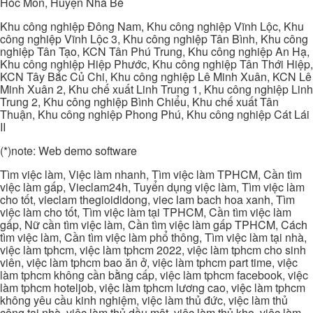
Hóc Môn, Huyện Nhà Bè
Khu công nghiệp Đông Nam, Khu công nghiệp Vĩnh Lộc, Khu
công nghiệp Vĩnh Lộc 3, Khu công nghiệp Tân Bình, Khu công
nghiệp Tân Tạo, KCN Tân Phú Trung, Khu công nghiệp An Hạ,
Khu công nghiệp Hiệp Phước, Khu công nghiệp Tân Thới Hiệp,
KCN Tây Bắc Củ Chi, Khu công nghiệp Lê Minh Xuân, KCN Lê
Minh Xuân 2, Khu chế xuất Linh Trung 1, Khu công nghiệp Linh
Trung 2, Khu công nghiệp Bình Chiểu, Khu chế xuất Tân
Thuận, Khu công nghiệp Phong Phú, Khu công nghiệp Cát Lái
II
(*)note: Web demo software
Tìm việc làm, Việc làm nhanh, Tìm việc làm TPHCM, Cần tìm
việc làm gấp, Vieclam24h, Tuyển dụng việc làm, Tìm việc làm
cho tốt, vieclam thegioididong, viec lam bach hoa xanh, Tìm
việc làm cho tốt, Tìm việc làm tại TPHCM, Cần tìm việc làm
gấp, Nữ cần tìm việc làm, Cần tìm việc làm gấp TPHCM, Cách
tìm việc làm, Cần tìm việc làm phổ thông, Tìm việc làm tại nhà,
việc làm tphcm, việc làm tphcm 2022, việc làm tphcm cho sinh
viên, việc làm tphcm bao ăn ở, việc làm tphcm part time, việc
làm tphcm không cần bằng cấp, việc làm tphcm facebook, việc
làm tphcm hoteljob, việc làm tphcm lương cao, việc làm tphcm
không yêu cầu kinh nghiệm, việc làm thủ đức, việc làm thủ
công tại nhà, việc làm thủ dầu một, việc làm thủ kho, việc làm