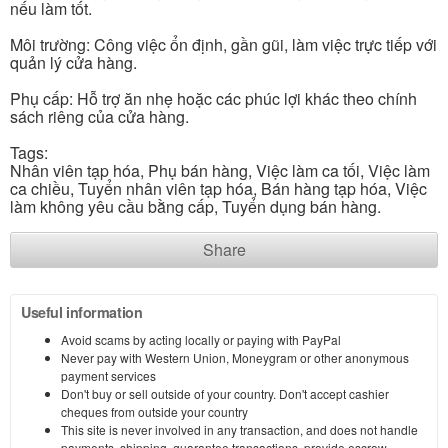
nếu làm tốt.
Môi trường: Công việc ổn định, gần gũi, làm việc trực tiếp với
quản lý cửa hàng.
Phụ cấp: Hỗ trợ ăn nhẹ hoặc các phúc lợi khác theo chính
sách riêng của cửa hàng.
Tags:
Nhân viên tạp hóa, Phụ bán hàng, Việc làm ca tối, Việc làm
ca chiều, Tuyển nhân viên tạp hóa, Bán hàng tạp hóa, Việc
làm không yêu cầu bằng cấp, Tuyển dụng bán hàng.
Share
Useful information
Avoid scams by acting locally or paying with PayPal
Never pay with Western Union, Moneygram or other anonymous
payment services
Don't buy or sell outside of your country. Don't accept cashier
cheques from outside your country
This site is never involved in any transaction, and does not handle
payments, shipping, guarantee transactions, provide escrow