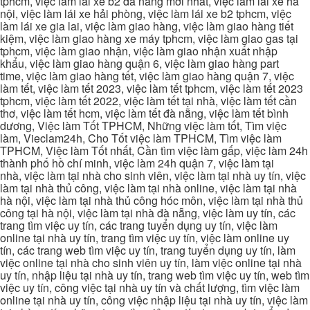
tphcm, việc làm lái xe b2 đà nẵng mới nhất, việc làm lái xe hà
nội, việc làm lái xe hải phòng, việc làm lái xe b2 tphcm, việc
làm lái xe gia lai, việc làm giao hàng, việc làm giao hàng tiết
kiệm, việc làm giao hàng xe máy tphcm, việc làm giao gas tại
tphcm, việc làm giao nhận, việc làm giao nhận xuất nhập
khẩu, việc làm giao hàng quận 6, việc làm giao hàng part
time, việc làm giao hàng tết, việc làm giao hàng quận 7, việc
làm tết, việc làm tết 2023, việc làm tết tphcm, việc làm tết 2023
tphcm, việc làm tết 2022, việc làm tết tại nhà, việc làm tết cần
thơ, việc làm tết hcm, việc làm tết đà nẵng, việc làm tết bình
dương, Việc làm Tốt TPHCM, Những việc làm tốt, Tìm việc
làm, Vieclam24h, Cho Tốt việc làm TPHCM, Tìm việc làm
TPHCM, Việc làm Tốt nhất, Cần tìm việc làm gấp, việc làm 24h
thành phố hồ chí minh, việc làm 24h quận 7, việc làm tại
nhà, việc làm tại nhà cho sinh viên, việc làm tại nhà uy tín, việc
làm tại nhà thủ công, việc làm tại nhà online, việc làm tại nhà
hà nội, việc làm tại nhà thủ công hóc môn, việc làm tại nhà thủ
công tại hà nội, việc làm tại nhà đà nẵng, việc làm uy tín, các
trang tìm việc uy tín, các trang tuyển dụng uy tín, việc làm
online tại nhà uy tín, trang tìm việc uy tín, việc làm online uy
tín, các trang web tìm việc uy tín, trang tuyển dụng uy tín, làm
việc online tại nhà cho sinh viên uy tín, làm việc online tại nhà
uy tín, nhập liệu tại nhà uy tín, trang web tìm việc uy tín, web tìm
việc uy tín, công việc tại nhà uy tín và chất lượng, tìm việc làm
online tại nhà uy tín, công việc nhập liệu tại nhà uy tín, việc làm