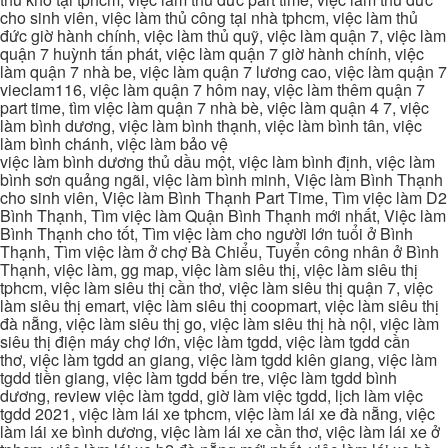
cho sinh viên, việc làm thủ công tại nhà tphcm, việc làm thủ
đức giờ hành chính, việc làm thủ quỹ, việc làm quận 7, việc làm
quận 7 huỳnh tấn phát, việc làm quận 7 giờ hành chính, việc
làm quận 7 nhà be, việc làm quận 7 lương cao, việc làm quận 7
vieclam116, việc làm quận 7 hôm nay, việc làm thêm quận 7
part time, tìm việc làm quận 7 nhà bè, việc làm quận 4 7, việc
làm bình dương, việc làm bình thạnh, việc làm bình tân, việc
làm bình chánh, việc làm bảo vệ
việc làm bình dương thủ dầu một, việc làm bình định, việc làm
bình sơn quảng ngãi, việc làm bình minh, Việc làm Bình Thạnh
cho sinh viên, Việc làm Bình Thạnh Part Time, Tìm việc làm D2
Bình Thạnh, Tìm việc làm Quận Bình Thạnh mới nhất, Việc làm
Bình Thạnh cho tốt, Tìm việc làm cho người lớn tuổi ở Bình
Thạnh, Tìm việc làm ở chợ Bà Chiểu, Tuyển công nhân ở Bình
Thạnh, việc làm, gg map, việc làm siêu thị, việc làm siêu thị
tphcm, việc làm siêu thị cần thơ, việc làm siêu thị quận 7, việc
làm siêu thị emart, việc làm siêu thị coopmart, việc làm siêu thị
đà nẵng, việc làm siêu thị go, việc làm siêu thị hà nội, việc làm
siêu thị điện máy chợ lớn, việc làm tgdd, việc làm tgdd cần
thơ, việc làm tgdd an giang, việc làm tgdd kiên giang, việc làm
tgdd tiền giang, việc làm tgdd bến tre, việc làm tgdd bình
dương, review việc làm tgdd, giờ làm việc tgdd, lịch làm việc
tgdd 2021, việc làm lái xe tphcm, việc làm lái xe đà nẵng, việc
làm lái xe bình dương, việc làm lái xe cần thơ, việc làm lái xe ở