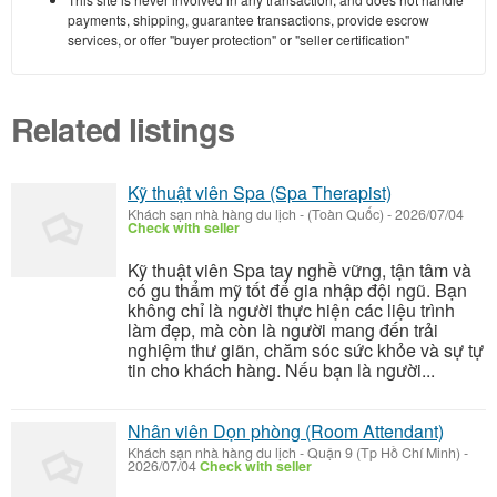
payments, shipping, guarantee transactions, provide escrow
services, or offer "buyer protection" or "seller certification"
Related listings
Kỹ thuật viên Spa (Spa Therapist)
Khách sạn nhà hàng du lịch
-
(Toàn Quốc)
-
2026/07/04
Check with seller
Kỹ thuật viên Spa tay nghề vững, tận tâm và
có gu thẩm mỹ tốt để gia nhập đội ngũ. Bạn
không chỉ là người thực hiện các liệu trình
làm đẹp, mà còn là người mang đến trải
nghiệm thư giãn, chăm sóc sức khỏe và sự tự
tin cho khách hàng. Nếu bạn là người...
Nhân viên Dọn phòng (Room Attendant)
Khách sạn nhà hàng du lịch
-
Quận 9 (Tp Hồ Chí Minh)
-
2026/07/04
Check with seller