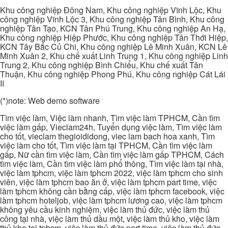
Khu công nghiệp Đông Nam, Khu công nghiệp Vĩnh Lộc, Khu
công nghiệp Vĩnh Lộc 3, Khu công nghiệp Tân Bình, Khu công
nghiệp Tân Tạo, KCN Tân Phú Trung, Khu công nghiệp An Hạ,
Khu công nghiệp Hiệp Phước, Khu công nghiệp Tân Thới Hiệp,
KCN Tây Bắc Củ Chi, Khu công nghiệp Lê Minh Xuân, KCN Lê
Minh Xuân 2, Khu chế xuất Linh Trung 1, Khu công nghiệp Linh
Trung 2, Khu công nghiệp Bình Chiểu, Khu chế xuất Tân
Thuận, Khu công nghiệp Phong Phú, Khu công nghiệp Cát Lái
II
(*)note: Web demo software
Tìm việc làm, Việc làm nhanh, Tìm việc làm TPHCM, Cần tìm
việc làm gấp, Vieclam24h, Tuyển dụng việc làm, Tìm việc làm
cho tốt, vieclam thegioididong, viec lam bach hoa xanh, Tìm
việc làm cho tốt, Tìm việc làm tại TPHCM, Cần tìm việc làm
gấp, Nữ cần tìm việc làm, Cần tìm việc làm gấp TPHCM, Cách
tìm việc làm, Cần tìm việc làm phổ thông, Tìm việc làm tại nhà,
việc làm tphcm, việc làm tphcm 2022, việc làm tphcm cho sinh
viên, việc làm tphcm bao ăn ở, việc làm tphcm part time, việc
làm tphcm không cần bằng cấp, việc làm tphcm facebook, việc
làm tphcm hoteljob, việc làm tphcm lương cao, việc làm tphcm
không yêu cầu kinh nghiệm, việc làm thủ đức, việc làm thủ
công tại nhà, việc làm thủ dầu một, việc làm thủ kho, việc làm
thủ kho tại tphcm, việc làm thủ đức part time, việc làm thủ đức