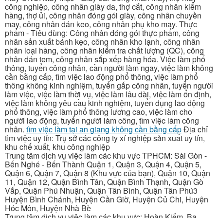
công nghiệp, công nhân giày da, thợ cắt, công nhân kiểm
hàng, thợ ủi, công nhân đóng gói giày, công nhân chuyền
may, công nhân dán keo, công nhân phụ kho may. Thực
phẩm - Tiêu dùng: Công nhân đóng gói thực phẩm, công
nhân sản xuất bánh kẹo, công nhân kho lạnh, công nhân
phân loại hàng, công nhân kiểm tra chất lượng (QC), công
nhân dán tem, công nhân sắp xếp hàng hóa. Việc làm phổ
thông, tuyển công nhân, cần người làm ngay, việc làm không
cần bằng cấp, tìm việc lao động phổ thông, việc làm phổ
thông không kinh nghiệm, tuyển gấp công nhân, tuyển người
làm việc, việc làm thời vụ, việc làm lâu dài, việc làm ổn định,
việc làm không yêu cầu kinh nghiệm, tuyển dụng lao động
phổ thông, việc làm phổ thông lương cao, việc làm cho
người lao động, tuyển người làm công, tìm việc làm công
nhân.
tìm việc làm tại an giang không cần bằng cấp
Địa chỉ
tìm việc uy tín: Trụ sở các công ty xí nghiệp sản xuất uy tín,
khu chế xuất, khu công nghiệp
Trung tâm dịch vụ việc làm các khu vực TPHCM: Sài Gòn -
Bến Nghé - Bến Thành Quận 1, Quận 3, Quận 4, Quận 5,
Quận 6, Quận 7, Quận 8 (Khu vực của bạn), Quận 10, Quận
11, Quận 12, Quận Bình Tân, Quận Bình Thạnh, Quận Gò
Vấp, Quận Phú Nhuận, Quận Tân Bình, Quận Tân Phú3
Huyện Bình Chánh, Huyện Cần Giờ, Huyện Củ Chi, Huyện
Hóc Môn, Huyện Nhà Bè
Trung tâm dịch vụ việc làm các khu vực: Hoàn Kiếm, Ba