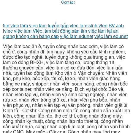
Contact
tìm việc làm
việc làm
tuyển gấp
việc làm sinh viên
SV Job
lviec
việc làm
Việc làm bất động sản
tìm việc làm tại an
giang không cần bằng cấp
việc làm edunet
việc làm edunet
Việc làm bao ăn ở, tuyển công nhân bao cơm, việc làm có
chỗ ở, công nhân đi làm ngay, không yêu cầu kinh nghiệm,
được đào tạo nghề, tuyển dụng không qua trung gian, việc
làm có đóng BHXH, việc làm tăng ca, lương tháng 13,
thưởng chuyên cần, việc làm có xe đưa đón, việc làm gần
nhà, tuyển lao động làm Kho vận & Vận chuyển: Nhân viên
kho, phụ kho, bốc xếp, tài xế, lơ xe, nhân viên giao hàng
bằng xe máy, shipper, nhân viên soạn hàng, công nhân bốc
xếp container, nhân viên xe nâng. Dịch vụ tại chỗ: Bảo vệ,
nhân viên tạp vụ, nhân viên vệ sinh công nghiệp, nhân viên
rửa xe, nhân viên trông giữ xe, nhân viên phụ bếp, nhân
viên phục vụ, nhân viên tạp vụ văn phòng, nhân viên giặt ủi.
Điện tử - Cơ khí: Công nhân điện tử, công nhân sản xuất linh
kiện, công nhân lắp ráp, thợ cơ khí, công nhân đứng máy,
công nhân kỹ thuật, công nhân lắp ráp thiết bị, công nhân
sản xuất nhựa, công nhân dập kim loại, công nhân vận hành
máy CNC. May mặc - Giày da: Công nhân may, thợ may