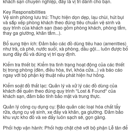
khách sạn chuyên nghiệp, đây là vị trí dành cho bạn.
Key Responsibilities
Vệ sinh phòng lưu trú: Thực hiện dọn dẹp, lau chùi, hút bụi
và sắp xếp phòng khách theo đúng tiêu chuẩn vệ sinh và
quy trình của khách sạn (bao gồm phòng khách, phòng tắm,
thay ga giường, khăn tắm...).
Bổ sung tiện ích: Đảm bảo các đồ dùng tiêu hao (amenities)
như trà, cà phê, nước suối, xà phòng, dầu gội... luôn được bổ
sung đầy đủ và đúng vị trí quy định.
Kiểm tra thiết bị: Kiểm tra tình trạng hoạt động của các thiết
bị trong phòng (đèn, điều hòa, tivi, khóa cửa...) và báo cáo
ngay với bộ phận kỹ thuật nếu phát hiện hư hỏng.
Kiểm soát đồ thất lạc: Quản lý và xử lý các đồ dùng của
khách để quên theo đúng quy trình "Lost & Found" của
khách sạn, đảm bảo tính bảo mật và trung thực.
Quản lý công cụ dụng cụ: Bảo quản các loại hóa chất tẩy
rửa, dụng cụ vệ sinh, xe đẩy và khăn, ga giường. Đảm bảo
khu vực kho đồ và xe đẩy luôn sạch sẽ, gọn gàng.
Phối hợp vận hành: Phối hợp chặt chẽ với bộ phận Lễ tân để