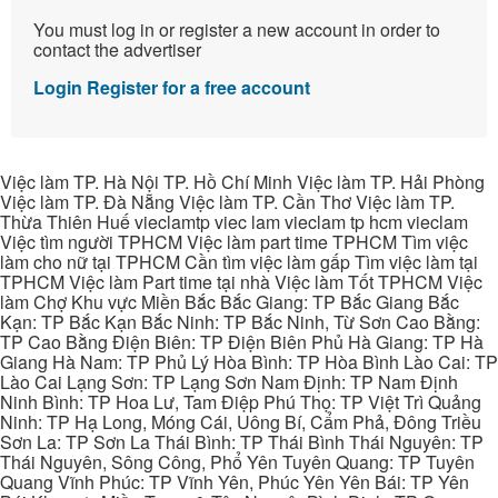
You must log in or register a new account in order to
contact the advertiser
Login
Register for a free account
Việc làm TP. Hà Nội TP. Hồ Chí Minh Việc làm TP. Hải Phòng
Việc làm TP. Đà Nẵng Việc làm TP. Cần Thơ Việc làm TP.
Thừa Thiên Huế vieclamtp viec lam vieclam tp hcm vieclam
Việc tìm người TPHCM Việc làm part time TPHCM Tìm việc
làm cho nữ tại TPHCM Cần tìm việc làm gấp Tìm việc làm tại
TPHCM Việc làm Part time tại nhà Việc làm Tốt TPHCM Việc
làm Chợ Khu vực Miền Bắc Bắc Giang: TP Bắc Giang Bắc
Kạn: TP Bắc Kạn Bắc Ninh: TP Bắc Ninh, Từ Sơn Cao Bằng:
TP Cao Bằng Điện Biên: TP Điện Biên Phủ Hà Giang: TP Hà
Giang Hà Nam: TP Phủ Lý Hòa Bình: TP Hòa Bình Lào Cai: TP
Lào Cai Lạng Sơn: TP Lạng Sơn Nam Định: TP Nam Định
Ninh Bình: TP Hoa Lư, Tam Điệp Phú Thọ: TP Việt Trì Quảng
Ninh: TP Hạ Long, Móng Cái, Uông Bí, Cẩm Phả, Đông Triều
Sơn La: TP Sơn La Thái Bình: TP Thái Bình Thái Nguyên: TP
Thái Nguyên, Sông Công, Phổ Yên Tuyên Quang: TP Tuyên
Quang Vĩnh Phúc: TP Vĩnh Yên, Phúc Yên Yên Bái: TP Yên