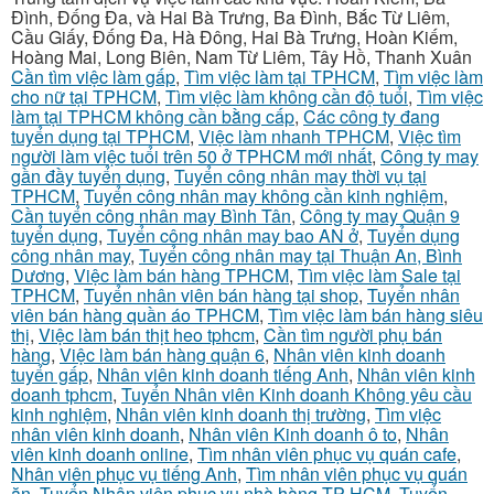
Đình, Đống Đa, và Hai Bà Trưng, Ba Đình, Bắc Từ Liêm,
Cầu Giấy, Đống Đa, Hà Đông, Hai Bà Trưng, Hoàn Kiếm,
Hoàng Mai, Long Biên, Nam Từ Liêm, Tây Hồ, Thanh Xuân
Cần tìm việc làm gấp
,
Tìm việc làm tại TPHCM
,
Tìm việc làm
cho nữ tại TPHCM
,
Tìm việc làm không cần độ tuổi
,
Tìm việc
làm tại TPHCM không cần bằng cấp
,
Các công ty đang
tuyển dụng tại TPHCM
,
Việc làm nhanh TPHCM
,
Việc tìm
người làm việc tuổi trên 50 ở TPHCM mới nhất
,
Công ty may
gần đầy tuyển dụng
,
Tuyển công nhân may thời vụ tại
TPHCM
,
Tuyển công nhân may không cần kinh nghiệm
,
Cần tuyển công nhân may Bình Tân
,
Công ty may Quận 9
tuyển dụng
,
Tuyển công nhân may bao AN ở
,
Tuyển dụng
công nhân may
,
Tuyển công nhân may tại Thuận An, Bình
Dương
,
Việc làm bán hàng TPHCM
,
Tìm việc làm Sale tại
TPHCM
,
Tuyển nhân viên bán hàng tại shop
,
Tuyển nhân
viên bán hàng quần áo TPHCM
,
Tìm việc làm bán hàng siêu
thị
,
Việc làm bán thịt heo tphcm
,
Cần tìm người phụ bán
hàng
,
Việc làm bán hàng quận 6
,
Nhân viên kinh doanh
tuyển gấp
,
Nhân viên kinh doanh tiếng Anh
,
Nhân viên kinh
doanh tphcm
,
Tuyển Nhân viên Kinh doanh Không yêu cầu
kinh nghiệm
,
Nhân viên kinh doanh thị trường
,
Tìm việc
nhân viên kinh doanh
,
Nhân viên Kinh doanh ô to
,
Nhân
viên kinh doanh online
,
Tìm nhân viên phục vụ quán cafe
,
Nhân viên phục vụ tiếng Anh
,
Tìm nhân viên phục vụ quán
ăn
,
Tuyển Nhân viên phục vụ nhà hàng TP HCM
,
Tuyển