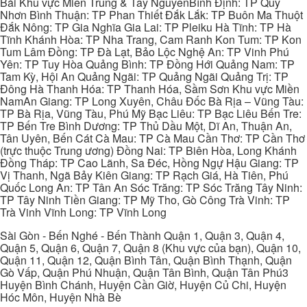
Bái Khu vực Miền Trung & Tây NguyênBình Định: TP Quy
Nhơn Bình Thuận: TP Phan Thiết Đắk Lắk: TP Buôn Ma Thuột
Đắk Nông: TP Gia Nghĩa Gia Lai: TP Pleiku Hà Tĩnh: TP Hà
Tĩnh Khánh Hòa: TP Nha Trang, Cam Ranh Kon Tum: TP Kon
Tum Lâm Đồng: TP Đà Lạt, Bảo Lộc Nghệ An: TP Vinh Phú
Yên: TP Tuy Hòa Quảng Bình: TP Đồng Hới Quảng Nam: TP
Tam Kỳ, Hội An Quảng Ngãi: TP Quảng Ngãi Quảng Trị: TP
Đông Hà Thanh Hóa: TP Thanh Hóa, Sầm Sơn Khu vực Miền
NamAn Giang: TP Long Xuyên, Châu Đốc Bà Rịa – Vũng Tàu:
TP Bà Rịa, Vũng Tàu, Phú Mỹ Bạc Liêu: TP Bạc Liêu Bến Tre:
TP Bến Tre Bình Dương: TP Thủ Dầu Một, Dĩ An, Thuận An,
Tân Uyên, Bến Cát Cà Mau: TP Cà Mau Cần Thơ: TP Cần Thơ
(trực thuộc Trung ương) Đồng Nai: TP Biên Hòa, Long Khánh
Đồng Tháp: TP Cao Lãnh, Sa Đéc, Hồng Ngự Hậu Giang: TP
Vị Thanh, Ngã Bảy Kiên Giang: TP Rạch Giá, Hà Tiên, Phú
Quốc Long An: TP Tân An Sóc Trăng: TP Sóc Trăng Tây Ninh:
TP Tây Ninh Tiền Giang: TP Mỹ Tho, Gò Công Trà Vinh: TP
Trà Vinh Vĩnh Long: TP Vĩnh Long
Sài Gòn - Bến Nghé - Bến Thành Quận 1, Quận 3, Quận 4,
Quận 5, Quận 6, Quận 7, Quận 8 (Khu vực của bạn), Quận 10,
Quận 11, Quận 12, Quận Bình Tân, Quận Bình Thạnh, Quận
Gò Vấp, Quận Phú Nhuận, Quận Tân Bình, Quận Tân Phú3
Huyện Bình Chánh, Huyện Cần Giờ, Huyện Củ Chi, Huyện
Hóc Môn, Huyện Nhà Bè