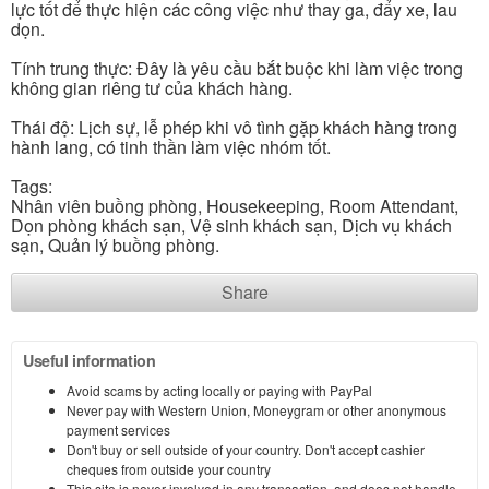
lực tốt để thực hiện các công việc như thay ga, đẩy xe, lau
dọn.
Tính trung thực: Đây là yêu cầu bắt buộc khi làm việc trong
không gian riêng tư của khách hàng.
Thái độ: Lịch sự, lễ phép khi vô tình gặp khách hàng trong
hành lang, có tinh thần làm việc nhóm tốt.
Tags:
Nhân viên buồng phòng, Housekeeping, Room Attendant,
Dọn phòng khách sạn, Vệ sinh khách sạn, Dịch vụ khách
sạn, Quản lý buồng phòng.
Share
Useful information
Avoid scams by acting locally or paying with PayPal
Never pay with Western Union, Moneygram or other anonymous
payment services
Don't buy or sell outside of your country. Don't accept cashier
cheques from outside your country
This site is never involved in any transaction, and does not handle