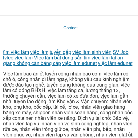
Contact
tìm việc làm
việc làm
tuyển gấp
việc làm sinh viên
SV Job
lviec
việc làm
Việc làm bất động sản
tìm việc làm tại an
giang không cần bằng cấp
việc làm edunet
việc làm edunet
Việc làm bao ăn ở, tuyển công nhân bao cơm, việc làm có
chỗ ở, công nhân đi làm ngay, không yêu cầu kinh nghiệm,
được đào tạo nghề, tuyển dụng không qua trung gian, việc
làm có đóng BHXH, việc làm tăng ca, lương tháng 13,
thưởng chuyên cần, việc làm có xe đưa đón, việc làm gần
nhà, tuyển lao động làm Kho vận & Vận chuyển: Nhân viên
kho, phụ kho, bốc xếp, tài xế, lơ xe, nhân viên giao hàng
bằng xe máy, shipper, nhân viên soạn hàng, công nhân bốc
xếp container, nhân viên xe nâng. Dịch vụ tại chỗ: Bảo vệ,
nhân viên tạp vụ, nhân viên vệ sinh công nghiệp, nhân viên
rửa xe, nhân viên trông giữ xe, nhân viên phụ bếp, nhân
viên phục vụ, nhân viên tạp vụ văn phòng, nhân viên giặt ủi.