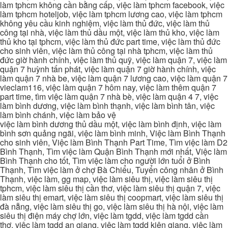
làm tphcm không cần bằng cấp, việc làm tphcm facebook, việc
làm tphcm hoteljob, việc làm tphcm lương cao, việc làm tphcm
không yêu cầu kinh nghiệm, việc làm thủ đức, việc làm thủ
công tại nhà, việc làm thủ dầu một, việc làm thủ kho, việc làm
thủ kho tại tphcm, việc làm thủ đức part time, việc làm thủ đức
cho sinh viên, việc làm thủ công tại nhà tphcm, việc làm thủ
đức giờ hành chính, việc làm thủ quỹ, việc làm quận 7, việc làm
quận 7 huỳnh tấn phát, việc làm quận 7 giờ hành chính, việc
làm quận 7 nhà be, việc làm quận 7 lương cao, việc làm quận 7
vieclam116, việc làm quận 7 hôm nay, việc làm thêm quận 7
part time, tìm việc làm quận 7 nhà bè, việc làm quận 4 7, việc
làm bình dương, việc làm bình thạnh, việc làm bình tân, việc
làm bình chánh, việc làm bảo vệ
việc làm bình dương thủ dầu một, việc làm bình định, việc làm
bình sơn quảng ngãi, việc làm bình minh, Việc làm Bình Thạnh
cho sinh viên, Việc làm Bình Thạnh Part Time, Tìm việc làm D2
Bình Thạnh, Tìm việc làm Quận Bình Thạnh mới nhất, Việc làm
Bình Thạnh cho tốt, Tìm việc làm cho người lớn tuổi ở Bình
Thạnh, Tìm việc làm ở chợ Bà Chiểu, Tuyển công nhân ở Bình
Thạnh, việc làm, gg map, việc làm siêu thị, việc làm siêu thị
tphcm, việc làm siêu thị cần thơ, việc làm siêu thị quận 7, việc
làm siêu thị emart, việc làm siêu thị coopmart, việc làm siêu thị
đà nẵng, việc làm siêu thị go, việc làm siêu thị hà nội, việc làm
siêu thị điện máy chợ lớn, việc làm tgdd, việc làm tgdd cần
thơ, việc làm tgdd an giang, việc làm tgdd kiên giang, việc làm