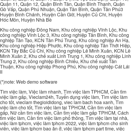
Quận 11, Quận 12, Quận Bình Tân, Quận Bình Thạnh, Quận
Gò Vấp, Quận Phú Nhuận, Quận Tân Bình, Quận Tân Phú3
Huyện Bình Chánh, Huyện Cần Giờ, Huyện Củ Chi, Huyện
Hóc Môn, Huyện Nhà Bè
Khu công nghiệp Đông Nam, Khu công nghiệp Vĩnh Lộc, Khu
công nghiệp Vĩnh Lộc 3, Khu công nghiệp Tân Bình, Khu công
nghiệp Tân Tạo, KCN Tân Phú Trung, Khu công nghiệp An Hạ,
Khu công nghiệp Hiệp Phước, Khu công nghiệp Tân Thới Hiệp,
KCN Tây Bắc Củ Chi, Khu công nghiệp Lê Minh Xuân, KCN Lê
Minh Xuân 2, Khu chế xuất Linh Trung 1, Khu công nghiệp Linh
Trung 2, Khu công nghiệp Bình Chiểu, Khu chế xuất Tân
Thuận, Khu công nghiệp Phong Phú, Khu công nghiệp Cát Lái
II
(*)note: Web demo software
Tìm việc làm, Việc làm nhanh, Tìm việc làm TPHCM, Cần tìm
việc làm gấp, Vieclam24h, Tuyển dụng việc làm, Tìm việc làm
cho tốt, vieclam thegioididong, viec lam bach hoa xanh, Tìm
việc làm cho tốt, Tìm việc làm tại TPHCM, Cần tìm việc làm
gấp, Nữ cần tìm việc làm, Cần tìm việc làm gấp TPHCM, Cách
tìm việc làm, Cần tìm việc làm phổ thông, Tìm việc làm tại nhà,
việc làm tphcm, việc làm tphcm 2022, việc làm tphcm cho sinh
viên, việc làm tphcm bao ăn ở, việc làm tphcm part time, việc