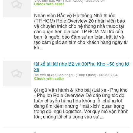
Việc làm bảo vệ
-
(Toàn Quốc)
-
2026/07/04
Check with seller
Nhân viên Bảo vệ Hệ thống Nhà thuốc
(TP.HCM) Role Overview 20 nhân viên bảo
vệ chuyên trách cho hệ thống nhà thuốc tại
các quận trên địa bàn TP.HCM. Vai trò của
bạn là người bảo đảm sự an toàn, trật tự và
tạo cảm giác an tâm cho khách hàng ngay từ
kh...
tài xế tải tải nhẹ B2 và 30Phụ Kho +50 phụ lơ
xe
Tài xế/Lái xe/Giao nhận
-
(Toàn Quốc)
-
2026/07/04
Check with seller
ội ngũ Vận hành & Kho bãi (Lái xe - Phụ kho
- Phụ lơ) Role Overview Để đáp ứng tốc độ
luân chuyển hàng hóa khổng lồ, chúng tôi
đang tìm kiếm những "mắt xích" quan trọng
trong đội ngũ Logistics. Với quy mô vận hành
lớn, chúng tôi chú trọng vào sự ...