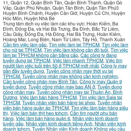
11, Quận 12, Quận Bình Tân, Quận Bình Thạnh, Quận Gò
Vấp, Quận Phú Nhuận, Quận Tân Bình, Quận Tân Phú3
Huyện Bình Chánh, Huyện Cần Giờ, Huyện Củ Chi, Huyện
Hóc Môn, Huyện Nhà Bè
Trung tâm dịch vụ việc làm các khu vực: Hoàn Kiếm, Ba
Đình, Đống Đa, và Hai Bà Trưng, Ba Đình, Bắc Từ Liêm,
Cầu Giấy, Đống Đa, Hà Đông, Hai Bà Trưng, Hoàn Kiếm,
Hoàng Mai, Long Biên, Nam Từ Liêm, Tây Hồ, Thanh Xuân
Cần tìm việc làm gấp
,
Tìm việc làm tại TPHCM
,
Tìm việc làm
cho nữ tại TPHCM
,
Tìm việc làm không cần độ tuổi
,
Tìm việc
làm tại TPHCM không cần bằng cấp
,
Các công ty đang
tuyển dụng tại TPHCM
,
Việc làm nhanh TPHCM
,
Việc tìm
người làm việc tuổi trên 50 ở TPHCM mới nhất
,
Công ty may
gần đầy tuyển dụng
,
Tuyển công nhân may thời vụ tại
TPHCM
,
Tuyển công nhân may không cần kinh nghiệm
,
Cần tuyển công nhân may Bình Tân
,
Công ty may Quận 9
tuyển dụng
,
Tuyển công nhân may bao AN ở
,
Tuyển dụng
công nhân may
,
Tuyển công nhân may tại Thuận An, Bình
Dương
,
Việc làm bán hàng TPHCM
,
Tìm việc làm Sale tại
TPHCM
,
Tuyển nhân viên bán hàng tại shop
,
Tuyển nhân
viên bán hàng quần áo TPHCM
,
Tìm việc làm bán hàng siêu
thị
,
Việc làm bán thịt heo tphcm
,
Cần tìm người phụ bán
hàng
,
Việc làm bán hàng quận 6
,
Nhân viên kinh doanh
tuyển gấp
,
Nhân viên kinh doanh tiếng Anh
,
Nhân viên kinh
doanh tphcm
,
Tuyển Nhân viên Kinh doanh Không yêu cầu