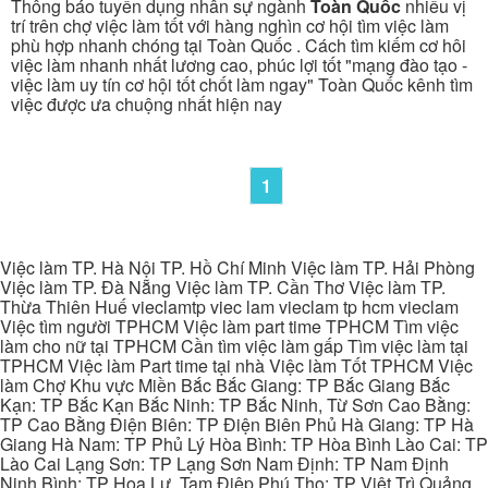
Thông báo tuyển dụng nhân sự ngành
Toàn Quốc
nhiều vị
trí trên chợ việc làm tốt với hàng nghìn cơ hội tìm việc làm
phù hợp nhanh chóng tại Toàn Quốc . Cách tìm kiếm cơ hôi
việc làm nhanh nhất lương cao, phúc lợi tốt "mạng đào tạo -
việc làm uy tín cơ hội tốt chốt làm ngay" Toàn Quốc kênh tìm
việc được ưa chuộng nhất hiện nay
1
Việc làm TP. Hà Nội TP. Hồ Chí Minh Việc làm TP. Hải Phòng
Việc làm TP. Đà Nẵng Việc làm TP. Cần Thơ Việc làm TP.
Thừa Thiên Huế vieclamtp viec lam vieclam tp hcm vieclam
Việc tìm người TPHCM Việc làm part time TPHCM Tìm việc
làm cho nữ tại TPHCM Cần tìm việc làm gấp Tìm việc làm tại
TPHCM Việc làm Part time tại nhà Việc làm Tốt TPHCM Việc
làm Chợ Khu vực Miền Bắc Bắc Giang: TP Bắc Giang Bắc
Kạn: TP Bắc Kạn Bắc Ninh: TP Bắc Ninh, Từ Sơn Cao Bằng:
TP Cao Bằng Điện Biên: TP Điện Biên Phủ Hà Giang: TP Hà
Giang Hà Nam: TP Phủ Lý Hòa Bình: TP Hòa Bình Lào Cai: TP
Lào Cai Lạng Sơn: TP Lạng Sơn Nam Định: TP Nam Định
Ninh Bình: TP Hoa Lư, Tam Điệp Phú Thọ: TP Việt Trì Quảng