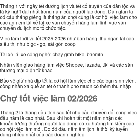
Tháng 1 với ngày tết dương lịch và tết cổ truyền của dân tộc và
là kỳ nghĩ dài nhất trong năm của người lao động. Dân gian ta
có câu tháng giêng là tháng ăn chơi cũng là cơ hội việc làm cho
các anh em tài xế lái xe vận chuyển hàng làm lĩnh vực vận
chuyển du lịch mc tổ chức tiệc.
Việc làm thời vụ tết 2025-2026 như bán hàng, thu ngân tại các
siêu thị như bigc - go, sài gòn coop
Tài xế lái xe công nghệ: chạy grab bike, baemin
Nhân viên giao hàng làm việc Shopee, lazada, tiki và các sàn
thương mại điện tử khác
Bảo vệ giử nhà dịp tết là cơ hội làm việc cho các bạn sinh viên,
công nhân xa quê ăn tết ở thành phố muốn có thêm thu nhập
Chợ tốt việc làm 02/2026
Tháng 2 là tháng đầu tiên sau tết nhu cầu chuyển đổi công việc
đầu năm là cao nhất. Sau khi hoàn tất một năm nhận các
khoản lương thưởng người lao động có xu hướng tìm kiếm các
cơ hội việc làm mới. Do đó đầu năm âm lịch là thời kỳ tuyển
dụng nhiều nhất của các doanh nghiệp.