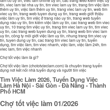
làm có uy tín, viec lam online uy tin, các trang web kiếm việc uy
tín, viec lam tai nha uy tin, tim viec lam uy tin, trang tìm việc làm
thêm uy tín, việc làm thêm uy tín, trang viec lam uy tin, web tim
viec uy tin, trang web tuyen dung uy tin, trang web giới thiệu
việc làm uy tín, tìm việc ở trang nào uy tín, trang web tuyển
dụng nào uy tín, tìm kiếm việc làm uy tín, cac trang web tim viec
uy tin, 10 trang tìm việc uy tín, trang tim viec lam uy tin, tim viec
uy tin, cac trang web tuyen dung uy tin, trang web tim viec lam
uy tin, công ty môi giới việc làm uy tín, nhung trang tim viec uy
tin, tuyen dung uy tin, cac trang tim viec lam uy tin, tuyển
dụng, tìm việc làm, tim viec nhanh, việc làm, việc làm 24h, tim
viec lam, tìm việc nhanh
Chợ tốt việc làm là gì?
Chợ tốt việc làm (chototvieclam.com) là chuyên trang tuyển
dụng nơi kết nối nhà tuyển dụng và người tìm việc
Tìm Việc Làm 2026, Tuyển Dụng Việc
Làm Hà Nội - Sài Gòn - Đà Nẵng - Thành
Phố HCM
Chợ tốt việc làm 01/2026