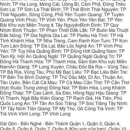
Ninh: TP Hạ Long, Móng Cái, Uông Bí, Cẩm Phả, Đông Triều
Sơn La: TP Sơn La Thái Bình: TP Thái Bình Thái Nguyên: TP
Thái Nguyên, Sông Công, Phổ Yên Tuyên Quang: TP Tuyên
Quang Vĩnh Phúc: TP Vĩnh Yên, Phúc Yên Yên Bái: TP Yên
Bái Khu vực Miền Trung & Tây NguyênBình Định: TP Quy
Nhơn Bình Thuận: TP Phan Thiết Đắk Lắk: TP Buôn Ma Thuột
Đắk Nông: TP Gia Nghĩa Gia Lai: TP Pleiku Hà Tĩnh: TP Hà
Tĩnh Khánh Hòa: TP Nha Trang, Cam Ranh Kon Tum: TP Kon
Tum Lâm Đồng: TP Đà Lạt, Bảo Lộc Nghệ An: TP Vinh Phú
Yên: TP Tuy Hòa Quảng Bình: TP Đồng Hới Quảng Nam: TP
Tam Kỳ, Hội An Quảng Ngãi: TP Quảng Ngãi Quảng Trị: TP
Đông Hà Thanh Hóa: TP Thanh Hóa, Sầm Sơn Khu vực Miền
NamAn Giang: TP Long Xuyên, Châu Đốc Bà Rịa – Vũng Tàu:
TP Bà Rịa, Vũng Tàu, Phú Mỹ Bạc Liêu: TP Bạc Liêu Bến Tre:
TP Bến Tre Bình Dương: TP Thủ Dầu Một, Dĩ An, Thuận An,
Tân Uyên, Bến Cát Cà Mau: TP Cà Mau Cần Thơ: TP Cần Thơ
(trực thuộc Trung ương) Đồng Nai: TP Biên Hòa, Long Khánh
Đồng Tháp: TP Cao Lãnh, Sa Đéc, Hồng Ngự Hậu Giang: TP
Vị Thanh, Ngã Bảy Kiên Giang: TP Rạch Giá, Hà Tiên, Phú
Quốc Long An: TP Tân An Sóc Trăng: TP Sóc Trăng Tây Ninh:
TP Tây Ninh Tiền Giang: TP Mỹ Tho, Gò Công Trà Vinh: TP
Trà Vinh Vĩnh Long: TP Vĩnh Long
Sài Gòn - Bến Nghé - Bến Thành Quận 1, Quận 3, Quận 4,
Quận 5, Quận 6, Quận 7, Quận 8 (Khu vực của bạn), Quận 10,