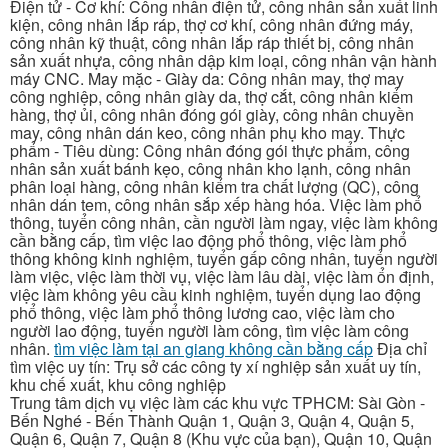
Điện tử - Cơ khí: Công nhân điện tử, công nhân sản xuất linh
kiện, công nhân lắp ráp, thợ cơ khí, công nhân đứng máy,
công nhân kỹ thuật, công nhân lắp ráp thiết bị, công nhân
sản xuất nhựa, công nhân dập kim loại, công nhân vận hành
máy CNC. May mặc - Giày da: Công nhân may, thợ may
công nghiệp, công nhân giày da, thợ cắt, công nhân kiểm
hàng, thợ ủi, công nhân đóng gói giày, công nhân chuyền
may, công nhân dán keo, công nhân phụ kho may. Thực
phẩm - Tiêu dùng: Công nhân đóng gói thực phẩm, công
nhân sản xuất bánh kẹo, công nhân kho lạnh, công nhân
phân loại hàng, công nhân kiểm tra chất lượng (QC), công
nhân dán tem, công nhân sắp xếp hàng hóa. Việc làm phổ
thông, tuyển công nhân, cần người làm ngay, việc làm không
cần bằng cấp, tìm việc lao động phổ thông, việc làm phổ
thông không kinh nghiệm, tuyển gấp công nhân, tuyển người
làm việc, việc làm thời vụ, việc làm lâu dài, việc làm ổn định,
việc làm không yêu cầu kinh nghiệm, tuyển dụng lao động
phổ thông, việc làm phổ thông lương cao, việc làm cho
người lao động, tuyển người làm công, tìm việc làm công
nhân.
tìm việc làm tại an giang không cần bằng cấp
Địa chỉ
tìm việc uy tín: Trụ sở các công ty xí nghiệp sản xuất uy tín,
khu chế xuất, khu công nghiệp
Trung tâm dịch vụ việc làm các khu vực TPHCM: Sài Gòn -
Bến Nghé - Bến Thành Quận 1, Quận 3, Quận 4, Quận 5,
Quận 6, Quận 7, Quận 8 (Khu vực của bạn), Quận 10, Quận