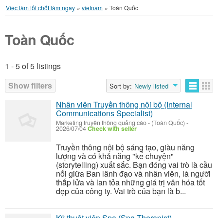
Việc làm tốt chốt làm ngay
»
vietnam
»
Toàn Quốc
Toàn Quốc
1 - 5 of 5 listings
Listings
Show filters
Sort by:
Newly listed
Nhân viên Truyền thông nội bộ (Internal
Communications Specialist)
Marketing truyền thông quảng cáo
-
(Toàn Quốc)
-
2026/07/04
Check with seller
Truyền thông nội bộ sáng tạo, giàu năng
lượng và có khả năng "kể chuyện"
(storytelling) xuất sắc. Bạn đóng vai trò là cầu
nối giữa Ban lãnh đạo và nhân viên, là người
thắp lửa và lan tỏa những giá trị văn hóa tốt
đẹp của công ty. Vai trò của bạn là b...
Kỹ thuật viên Spa (Spa Therapist)