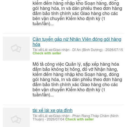
kiểm đếm hàng nhập kho Soạn hàng, đóng
gói hàng hóa, in và dán phiếu theo đơn hàng
đảm bảo tính chính xác Giao hàng cho các
bên vận chuyển Kiểm kho định kỳ (1
tuần/lần)...
Cần tuyển gấp nữ Nhân Viên đóng gói hàng
hóa
Tài xế/Lái xe/Giao nhận
-
Dĩ An (Bình Dương)
-
2026/07/15
Check with seller
Mô tả công việc Quản lý, sắp xếp hàng hóa
đảm bảo không bị hỏng, đổ vỡ Nhận hàng,
kiểm đếm hàng nhập kho Soạn hàng, đóng
gói hàng hóa, in và dán phiếu theo đơn hàng
đảm bảo tính chính xác Giao hàng cho các
bên vận chuyển Kiểm kho định kỳ (1
tuần/lần)...
tài xế lái xe gia đình
Tài xế/Lái xe/Giao nhận
-
Phan Rang-Tháp Chàm (Ninh
Thuận)
-
2026/07/04
Check with seller