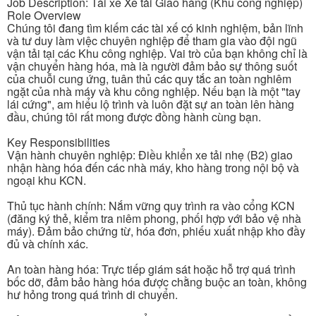
Job Description: Tài xế Xe tải Giao hàng (Khu công nghiệp)
Role Overview
Chúng tôi đang tìm kiếm các tài xế có kinh nghiệm, bản lĩnh
và tư duy làm việc chuyên nghiệp để tham gia vào đội ngũ
vận tải tại các Khu công nghiệp. Vai trò của bạn không chỉ là
vận chuyển hàng hóa, mà là người đảm bảo sự thông suốt
của chuỗi cung ứng, tuân thủ các quy tắc an toàn nghiêm
ngặt của nhà máy và khu công nghiệp. Nếu bạn là một "tay
lái cứng", am hiểu lộ trình và luôn đặt sự an toàn lên hàng
đầu, chúng tôi rất mong được đồng hành cùng bạn.
Key Responsibilities
Vận hành chuyên nghiệp: Điều khiển xe tải nhẹ (B2) giao
nhận hàng hóa đến các nhà máy, kho hàng trong nội bộ và
ngoại khu KCN.
Thủ tục hành chính: Nắm vững quy trình ra vào cổng KCN
(đăng ký thẻ, kiểm tra niêm phong, phối hợp với bảo vệ nhà
máy). Đảm bảo chứng từ, hóa đơn, phiếu xuất nhập kho đầy
đủ và chính xác.
An toàn hàng hóa: Trực tiếp giám sát hoặc hỗ trợ quá trình
bốc dỡ, đảm bảo hàng hóa được chằng buộc an toàn, không
hư hỏng trong quá trình di chuyển.