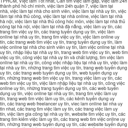
TPHCM, Việc làm Tốt nhất, Cần tìm việc làm gấp, việc làm 24h
thành phố hồ chí minh, việc làm 24h quận 7, việc làm tại
nhà, việc làm tại nhà cho sinh viên, việc làm tại nhà uy tín, việc
làm tại nhà thủ công, việc làm tại nhà online, việc làm tại nhà
hà nội, việc làm tại nhà thủ công hóc môn, việc làm tại nhà thủ
công tại hà nội, việc làm tại nhà đà nẵng, việc làm uy tín, các
trang tìm việc uy tín, các trang tuyển dụng uy tín, việc làm
online tại nhà uy tín, trang tìm việc uy tín, việc làm online uy
tín, các trang web tìm việc uy tín, trang tuyển dụng uy tín, làm
việc online tại nhà cho sinh viên uy tín, làm việc online tại nhà
uy tín, nhập liệu tại nhà uy tín, trang web tìm việc uy tín, web tìm
việc uy tín, công việc tại nhà uy tín và chất lượng, tìm việc làm
online tại nhà uy tín, công việc nhập liệu tại nhà uy tín, việc làm
tại nhà uy tín, những trang tìm việc uy tín, trang web tuyển dụng
uy tín, các trang web tuyển dụng uy tín, web tuyển dụng uy
tín, những trang web tìm việc uy tín, trang việc làm uy tín, các
web tìm việc uy tín, việc làm nhập liệu tại nhà uy tín, công việc
online uy tín, những trang tuyển dụng uy tín, các web tuyển
dụng uy tín, việc online tại nhà uy tín, trang tìm việc làm uy
tín, trang web tìm việc làm uy tín, các kênh tuyển dụng uy
tín, các trang web freelancer uy tín, viec lam online tai nha uy
tin nhat, các trang tìm việc làm uy tín, các trang việc làm uy
tín, việc làm gia công tại nhà uy tín, website tìm việc uy tín, các
trang tìm kiếm việc làm uy tín, các trang web tìm việc online uy
tín, những trang web tuyển dụng uy tín, các website tuyển dụng