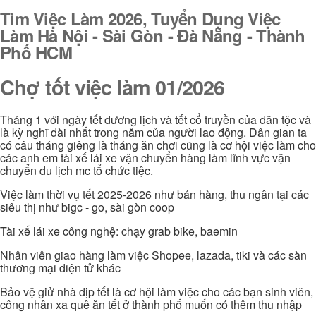
Tìm Việc Làm 2026, Tuyển Dụng Việc
Làm Hà Nội - Sài Gòn - Đà Nẵng - Thành
Phố HCM
Chợ tốt việc làm 01/2026
Tháng 1 với ngày tết dương lịch và tết cổ truyền của dân tộc và
là kỳ nghĩ dài nhất trong năm của người lao động. Dân gian ta
có câu tháng giêng là tháng ăn chơi cũng là cơ hội việc làm cho
các anh em tài xế lái xe vận chuyển hàng làm lĩnh vực vận
chuyển du lịch mc tổ chức tiệc.
Việc làm thời vụ tết 2025-2026 như bán hàng, thu ngân tại các
siêu thị như bigc - go, sài gòn coop
Tài xế lái xe công nghệ: chạy grab bike, baemin
Nhân viên giao hàng làm việc Shopee, lazada, tiki và các sàn
thương mại điện tử khác
Bảo vệ giử nhà dịp tết là cơ hội làm việc cho các bạn sinh viên,
công nhân xa quê ăn tết ở thành phố muốn có thêm thu nhập