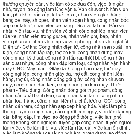
thưởng chuyên cần, việc làm có xe đưa đón, việc làm gần
nhà, tuyển lao động làm Kho vận & Vận chuyển: Nhân viên
kho, phụ kho, bốc xếp, tài xế, lơ xe, nhân viên giao hàng
bằng xe máy, shipper, nhân viên soạn hàng, công nhân bốc
xếp container, nhân viên xe nâng. Dịch vụ tại chỗ: Bảo vệ,
nhân viên tạp vụ, nhân viên vệ sinh công nghiệp, nhân viên
rửa xe, nhân viên trông giữ xe, nhân viên phụ bếp, nhân
viên phục vụ, nhân viên tạp vụ văn phòng, nhân viên giặt ủi.
Điện tử - Cơ khí: Công nhân điện tử, công nhân sản xuất linh
kiện, công nhân lắp ráp, thợ cơ khí, công nhân đứng máy,
công nhân kỹ thuật, công nhân lắp ráp thiết bị, công nhân
sản xuất nhựa, công nhân dập kim loại, công nhân vận hành
máy CNC. May mặc - Giày da: Công nhân may, thợ may
công nghiệp, công nhân giày da, thợ cắt, công nhân kiểm
hàng, thợ ủi, công nhân đóng gói giày, công nhân chuyền
may, công nhân dán keo, công nhân phụ kho may. Thực
phẩm - Tiêu dùng: Công nhân đóng gói thực phẩm, công
nhân sản xuất bánh kẹo, công nhân kho lạnh, công nhân
phân loại hàng, công nhân kiểm tra chất lượng (QC), công
nhân dán tem, công nhân sắp xếp hàng hóa. Việc làm phổ
thông, tuyển công nhân, cần người làm ngay, việc làm không
cần bằng cấp, tìm việc lao động phổ thông, việc làm phổ
thông không kinh nghiệm, tuyển gấp công nhân, tuyển người
làm việc, việc làm thời vụ, việc làm lâu dài, việc làm ổn định,
việc làm không yêu cầu kinh nghiệm, tuyển dụng lao động