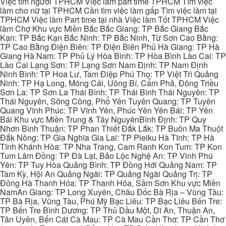
Việc tìm người TPHCM Việc làm part time TPHCM Tìm việc
làm cho nữ tại TPHCM Cần tìm việc làm gấp Tìm việc làm tại
TPHCM Việc làm Part time tại nhà Việc làm Tốt TPHCM Việc
làm Chợ Khu vực Miền Bắc Bắc Giang: TP Bắc Giang Bắc
Kạn: TP Bắc Kạn Bắc Ninh: TP Bắc Ninh, Từ Sơn Cao Bằng:
TP Cao Bằng Điện Biên: TP Điện Biên Phủ Hà Giang: TP Hà
Giang Hà Nam: TP Phủ Lý Hòa Bình: TP Hòa Bình Lào Cai: TP
Lào Cai Lạng Sơn: TP Lạng Sơn Nam Định: TP Nam Định
Ninh Bình: TP Hoa Lư, Tam Điệp Phú Thọ: TP Việt Trì Quảng
Ninh: TP Hạ Long, Móng Cái, Uông Bí, Cẩm Phả, Đông Triều
Sơn La: TP Sơn La Thái Bình: TP Thái Bình Thái Nguyên: TP
Thái Nguyên, Sông Công, Phổ Yên Tuyên Quang: TP Tuyên
Quang Vĩnh Phúc: TP Vĩnh Yên, Phúc Yên Yên Bái: TP Yên
Bái Khu vực Miền Trung & Tây NguyênBình Định: TP Quy
Nhơn Bình Thuận: TP Phan Thiết Đắk Lắk: TP Buôn Ma Thuột
Đắk Nông: TP Gia Nghĩa Gia Lai: TP Pleiku Hà Tĩnh: TP Hà
Tĩnh Khánh Hòa: TP Nha Trang, Cam Ranh Kon Tum: TP Kon
Tum Lâm Đồng: TP Đà Lạt, Bảo Lộc Nghệ An: TP Vinh Phú
Yên: TP Tuy Hòa Quảng Bình: TP Đồng Hới Quảng Nam: TP
Tam Kỳ, Hội An Quảng Ngãi: TP Quảng Ngãi Quảng Trị: TP
Đông Hà Thanh Hóa: TP Thanh Hóa, Sầm Sơn Khu vực Miền
NamAn Giang: TP Long Xuyên, Châu Đốc Bà Rịa – Vũng Tàu:
TP Bà Rịa, Vũng Tàu, Phú Mỹ Bạc Liêu: TP Bạc Liêu Bến Tre:
TP Bến Tre Bình Dương: TP Thủ Dầu Một, Dĩ An, Thuận An,
Tân Uyên, Bến Cát Cà Mau: TP Cà Mau Cần Thơ: TP Cần Thơ