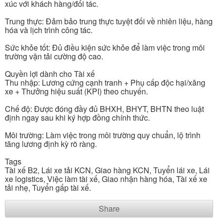
xúc với khách hàng/đối tác.
Trung thực: Đảm bảo trung thực tuyệt đối về nhiên liệu, hàng
hóa và lịch trình công tác.
Sức khỏe tốt: Đủ điều kiện sức khỏe để làm việc trong môi
trường vận tải cường độ cao.
Quyền lợi dành cho Tài xế
Thu nhập: Lương cứng cạnh tranh + Phụ cấp độc hại/xăng
xe + Thưởng hiệu suất (KPI) theo chuyến.
Chế độ: Được đóng đầy đủ BHXH, BHYT, BHTN theo luật
định ngay sau khi ký hợp đồng chính thức.
Môi trường: Làm việc trong môi trường quy chuẩn, lộ trình
tăng lương định kỳ rõ ràng.
Tags
Tài xế B2, Lái xe tải KCN, Giao hàng KCN, Tuyển lái xe, Lái
xe logistics, Việc làm tài xế, Giao nhận hàng hóa, Tài xế xe
tải nhẹ, Tuyển gấp tài xế.
Share