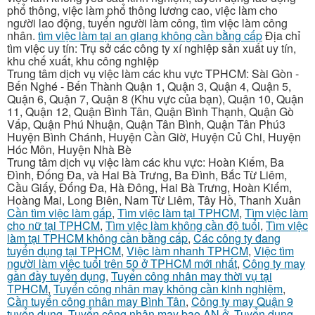
phổ thông, việc làm phổ thông lương cao, việc làm cho
người lao động, tuyển người làm công, tìm việc làm công
nhân.
tìm việc làm tại an giang không cần bằng cấp
Địa chỉ
tìm việc uy tín: Trụ sở các công ty xí nghiệp sản xuất uy tín,
khu chế xuất, khu công nghiệp
Trung tâm dịch vụ việc làm các khu vực TPHCM: Sài Gòn -
Bến Nghé - Bến Thành Quận 1, Quận 3, Quận 4, Quận 5,
Quận 6, Quận 7, Quận 8 (Khu vực của bạn), Quận 10, Quận
11, Quận 12, Quận Bình Tân, Quận Bình Thạnh, Quận Gò
Vấp, Quận Phú Nhuận, Quận Tân Bình, Quận Tân Phú3
Huyện Bình Chánh, Huyện Cần Giờ, Huyện Củ Chi, Huyện
Hóc Môn, Huyện Nhà Bè
Trung tâm dịch vụ việc làm các khu vực: Hoàn Kiếm, Ba
Đình, Đống Đa, và Hai Bà Trưng, Ba Đình, Bắc Từ Liêm,
Cầu Giấy, Đống Đa, Hà Đông, Hai Bà Trưng, Hoàn Kiếm,
Hoàng Mai, Long Biên, Nam Từ Liêm, Tây Hồ, Thanh Xuân
Cần tìm việc làm gấp
,
Tìm việc làm tại TPHCM
,
Tìm việc làm
cho nữ tại TPHCM
,
Tìm việc làm không cần độ tuổi
,
Tìm việc
làm tại TPHCM không cần bằng cấp
,
Các công ty đang
tuyển dụng tại TPHCM
,
Việc làm nhanh TPHCM
,
Việc tìm
người làm việc tuổi trên 50 ở TPHCM mới nhất
,
Công ty may
gần đầy tuyển dụng
,
Tuyển công nhân may thời vụ tại
TPHCM
,
Tuyển công nhân may không cần kinh nghiệm
,
Cần tuyển công nhân may Bình Tân
,
Công ty may Quận 9
tuyển dụng
,
Tuyển công nhân may bao AN ở
,
Tuyển dụng