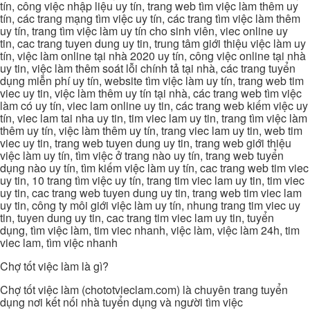
tín, công việc nhập liệu uy tín, trang web tìm việc làm thêm uy
tín, các trang mạng tìm việc uy tín, các trang tìm việc làm thêm
uy tín, trang tìm việc làm uy tín cho sinh viên, viec online uy
tin, cac trang tuyen dung uy tin, trung tâm giới thiệu việc làm uy
tín, việc làm online tại nhà 2020 uy tín, công việc online tại nhà
uy tin, việc làm thêm soát lỗi chính tả tại nhà, các trang tuyển
dụng miễn phí uy tín, website tìm việc làm uy tín, trang web tim
viec uy tin, việc làm thêm uy tín tại nhà, các trang web tìm việc
làm có uy tín, viec lam online uy tin, các trang web kiếm việc uy
tín, viec lam tai nha uy tin, tim viec lam uy tin, trang tìm việc làm
thêm uy tín, việc làm thêm uy tín, trang viec lam uy tin, web tim
viec uy tin, trang web tuyen dung uy tin, trang web giới thiệu
việc làm uy tín, tìm việc ở trang nào uy tín, trang web tuyển
dụng nào uy tín, tìm kiếm việc làm uy tín, cac trang web tim viec
uy tin, 10 trang tìm việc uy tín, trang tim viec lam uy tin, tim viec
uy tin, cac trang web tuyen dung uy tin, trang web tim viec lam
uy tin, công ty môi giới việc làm uy tín, nhung trang tim viec uy
tin, tuyen dung uy tin, cac trang tim viec lam uy tin, tuyển
dụng, tìm việc làm, tim viec nhanh, việc làm, việc làm 24h, tim
viec lam, tìm việc nhanh
Chợ tốt việc làm là gì?
Chợ tốt việc làm (chototvieclam.com) là chuyên trang tuyển
dụng nơi kết nối nhà tuyển dụng và người tìm việc