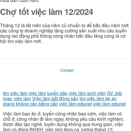
mua bán cuối nắm.
Chợ tốt việc làm 12/2024
Tháng 12 là tất niên của năm củ chuẩn bị để bắc đầu năm mới
các công ty doanh nghiệp tăng cường sản xuất nhu cầu tuyển
dụng lao động phổ thông công nhân bắc đầu tăng cũng là cơ
hội tìm việc làm mới.
Contact
tìm việc làm
việc làm
tuyển gấp
việc làm sinh viên
SV Job
lviec
việc làm
Việc làm bất động sản
tìm việc làm tại an
giang không cần bằng cấp
việc làm edunet
việc làm edunet
Việc làm bao ăn ở, tuyển công nhân bao cơm, việc làm có
chỗ ở, công nhân đi làm ngay, không yêu cầu kinh nghiệm,
được đào tạo nghề, tuyển dụng không qua trung gian, việc
làm có đóng BHXH, việc làm tăng ca, lương tháng 13,