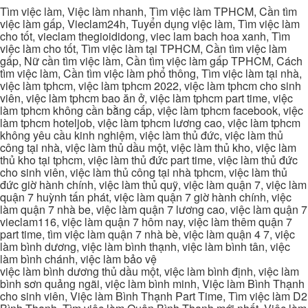
Tìm việc làm, Việc làm nhanh, Tìm việc làm TPHCM, Cần tìm
việc làm gấp, Vieclam24h, Tuyển dụng việc làm, Tìm việc làm
cho tốt, vieclam thegioididong, viec lam bach hoa xanh, Tìm
việc làm cho tốt, Tìm việc làm tại TPHCM, Cần tìm việc làm
gấp, Nữ cần tìm việc làm, Cần tìm việc làm gấp TPHCM, Cách
tìm việc làm, Cần tìm việc làm phổ thông, Tìm việc làm tại nhà,
việc làm tphcm, việc làm tphcm 2022, việc làm tphcm cho sinh
viên, việc làm tphcm bao ăn ở, việc làm tphcm part time, việc
làm tphcm không cần bằng cấp, việc làm tphcm facebook, việc
làm tphcm hoteljob, việc làm tphcm lương cao, việc làm tphcm
không yêu cầu kinh nghiệm, việc làm thủ đức, việc làm thủ
công tại nhà, việc làm thủ dầu một, việc làm thủ kho, việc làm
thủ kho tại tphcm, việc làm thủ đức part time, việc làm thủ đức
cho sinh viên, việc làm thủ công tại nhà tphcm, việc làm thủ
đức giờ hành chính, việc làm thủ quỹ, việc làm quận 7, việc làm
quận 7 huỳnh tấn phát, việc làm quận 7 giờ hành chính, việc
làm quận 7 nhà be, việc làm quận 7 lương cao, việc làm quận 7
vieclam116, việc làm quận 7 hôm nay, việc làm thêm quận 7
part time, tìm việc làm quận 7 nhà bè, việc làm quận 4 7, việc
làm bình dương, việc làm bình thạnh, việc làm bình tân, việc
làm bình chánh, việc làm bảo vệ
việc làm bình dương thủ dầu một, việc làm bình định, việc làm
bình sơn quảng ngãi, việc làm bình minh, Việc làm Bình Thạnh
cho sinh viên, Việc làm Bình Thạnh Part Time, Tìm việc làm D2