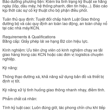
Bảo dưỡng phương tiện: Kiểm tra tình trạng kỹ thuật xe hằng
ngày (lốp, dầu máy, hệ thống phanh, đèn tín hiệu...). Báo cáo
kịp thời các sự cố kỹ thuật cho bộ phận điều phối.
Tuân thủ quy định: Tuyệt đối chấp hành Luật Giao thông
đường bộ và các quy định an toàn lao động, an toàn cháy nổ
tại các nhà máy/KCN.
Requirements & Qualifications
Bằng cấp: Giấy phép lái xe hạng B2 còn hiệu lực.
Kinh nghiệm: Ưu tiên ứng viên có kinh nghiệm chạy xe tải
giao hàng trong các KCN hoặc các đơn vị logistics chuyên
nghiệp.
Kỹ năng:
Thông thạo đường xá, khả năng sử dụng bản đồ và thiết bị
định vị tốt.
Kỹ năng xử lý tình huống giao thông nhanh nhạy, điềm tĩnh.
Phẩm chất cá nhân:
Tính kỷ luật cao: Luôn đúng giờ, tác phong chỉn chu khi tiếp