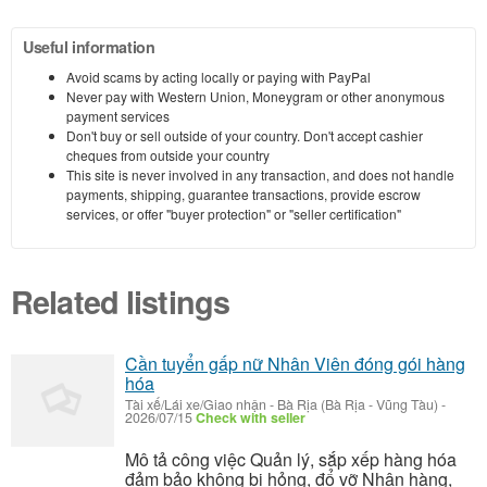
Useful information
Avoid scams by acting locally or paying with PayPal
Never pay with Western Union, Moneygram or other anonymous
payment services
Don't buy or sell outside of your country. Don't accept cashier
cheques from outside your country
This site is never involved in any transaction, and does not handle
payments, shipping, guarantee transactions, provide escrow
services, or offer "buyer protection" or "seller certification"
Related listings
Cần tuyển gấp nữ Nhân Viên đóng gói hàng
hóa
Tài xế/Lái xe/Giao nhận
-
Bà Rịa (Bà Rịa - Vũng Tàu)
-
2026/07/15
Check with seller
Mô tả công việc Quản lý, sắp xếp hàng hóa
đảm bảo không bị hỏng, đổ vỡ Nhận hàng,