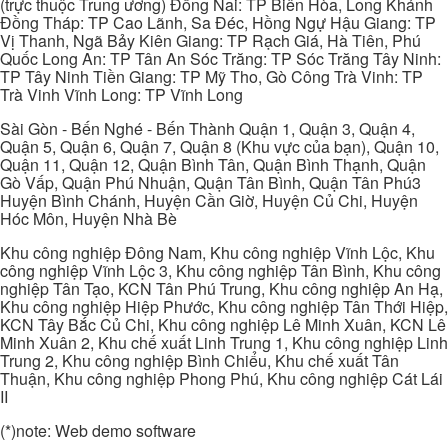
(trực thuộc Trung ương) Đồng Nai: TP Biên Hòa, Long Khánh
Đồng Tháp: TP Cao Lãnh, Sa Đéc, Hồng Ngự Hậu Giang: TP
Vị Thanh, Ngã Bảy Kiên Giang: TP Rạch Giá, Hà Tiên, Phú
Quốc Long An: TP Tân An Sóc Trăng: TP Sóc Trăng Tây Ninh:
TP Tây Ninh Tiền Giang: TP Mỹ Tho, Gò Công Trà Vinh: TP
Trà Vinh Vĩnh Long: TP Vĩnh Long
Sài Gòn - Bến Nghé - Bến Thành Quận 1, Quận 3, Quận 4,
Quận 5, Quận 6, Quận 7, Quận 8 (Khu vực của bạn), Quận 10,
Quận 11, Quận 12, Quận Bình Tân, Quận Bình Thạnh, Quận
Gò Vấp, Quận Phú Nhuận, Quận Tân Bình, Quận Tân Phú3
Huyện Bình Chánh, Huyện Cần Giờ, Huyện Củ Chi, Huyện
Hóc Môn, Huyện Nhà Bè
Khu công nghiệp Đông Nam, Khu công nghiệp Vĩnh Lộc, Khu
công nghiệp Vĩnh Lộc 3, Khu công nghiệp Tân Bình, Khu công
nghiệp Tân Tạo, KCN Tân Phú Trung, Khu công nghiệp An Hạ,
Khu công nghiệp Hiệp Phước, Khu công nghiệp Tân Thới Hiệp,
KCN Tây Bắc Củ Chi, Khu công nghiệp Lê Minh Xuân, KCN Lê
Minh Xuân 2, Khu chế xuất Linh Trung 1, Khu công nghiệp Linh
Trung 2, Khu công nghiệp Bình Chiểu, Khu chế xuất Tân
Thuận, Khu công nghiệp Phong Phú, Khu công nghiệp Cát Lái
II
(*)note: Web demo software