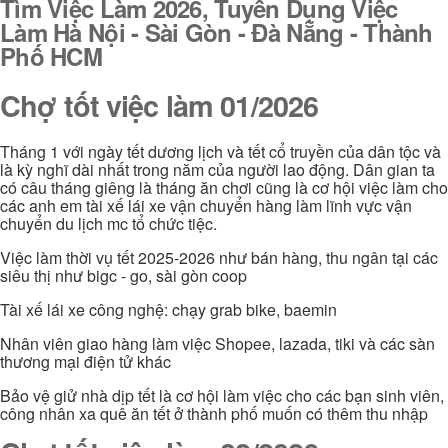
Tìm Việc Làm 2026, Tuyển Dụng Việc
Làm Hà Nội - Sài Gòn - Đà Nẵng - Thành
Phố HCM
Chợ tốt việc làm 01/2026
Tháng 1 với ngày tết dương lịch và tết cổ truyền của dân tộc và
là kỳ nghĩ dài nhất trong năm của người lao động. Dân gian ta
có câu tháng giêng là tháng ăn chơi cũng là cơ hội việc làm cho
các anh em tài xế lái xe vận chuyển hàng làm lĩnh vực vận
chuyển du lịch mc tổ chức tiệc.
Việc làm thời vụ tết 2025-2026 như bán hàng, thu ngân tại các
siêu thị như bigc - go, sài gòn coop
Tài xế lái xe công nghệ: chạy grab bike, baemin
Nhân viên giao hàng làm việc Shopee, lazada, tiki và các sàn
thương mại điện tử khác
Bảo vệ giử nhà dịp tết là cơ hội làm việc cho các bạn sinh viên,
công nhân xa quê ăn tết ở thành phố muốn có thêm thu nhập