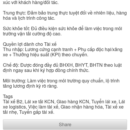
xúc với khách hàng/đối tác.
Trung thực: Đảm bảo trung thực tuyệt đối về nhiên liệu, hàng
hóa và lịch trình công tác.
Sức khỏe tốt: Đủ điều kiện sức khỏe để làm việc trong môi
trường vận tải cường độ cao.
Quyền lợi dành cho Tài xế
Thu nhập: Lương cứng cạnh tranh + Phụ cấp độc hại/xăng
xe + Thưởng hiệu suất (KPI) theo chuyến.
Chế độ: Được đóng đầy đủ BHXH, BHYT, BHTN theo luật
định ngay sau khi ký hợp đồng chính thức.
Môi trường: Làm việc trong môi trường quy chuẩn, lộ trình
tăng lương định kỳ rõ ràng.
Tags
Tài xế B2, Lái xe tải KCN, Giao hàng KCN, Tuyển lái xe, Lái
xe logistics, Việc làm tài xế, Giao nhận hàng hóa, Tài xế xe
tải nhẹ, Tuyển gấp tài xế.
Share