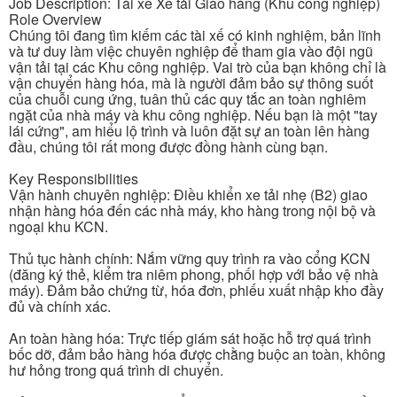
Job Description: Tài xế Xe tải Giao hàng (Khu công nghiệp)
Role Overview
Chúng tôi đang tìm kiếm các tài xế có kinh nghiệm, bản lĩnh
và tư duy làm việc chuyên nghiệp để tham gia vào đội ngũ
vận tải tại các Khu công nghiệp. Vai trò của bạn không chỉ là
vận chuyển hàng hóa, mà là người đảm bảo sự thông suốt
của chuỗi cung ứng, tuân thủ các quy tắc an toàn nghiêm
ngặt của nhà máy và khu công nghiệp. Nếu bạn là một "tay
lái cứng", am hiểu lộ trình và luôn đặt sự an toàn lên hàng
đầu, chúng tôi rất mong được đồng hành cùng bạn.
Key Responsibilities
Vận hành chuyên nghiệp: Điều khiển xe tải nhẹ (B2) giao
nhận hàng hóa đến các nhà máy, kho hàng trong nội bộ và
ngoại khu KCN.
Thủ tục hành chính: Nắm vững quy trình ra vào cổng KCN
(đăng ký thẻ, kiểm tra niêm phong, phối hợp với bảo vệ nhà
máy). Đảm bảo chứng từ, hóa đơn, phiếu xuất nhập kho đầy
đủ và chính xác.
An toàn hàng hóa: Trực tiếp giám sát hoặc hỗ trợ quá trình
bốc dỡ, đảm bảo hàng hóa được chằng buộc an toàn, không
hư hỏng trong quá trình di chuyển.