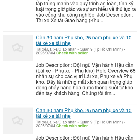
tập trung mạnh vào quy trình an toàn, tính kỷ
luật trong giờ giấc và sự am hiểu về thủ tục ra
vào cổng khu công nghiệp. Job Description:
Tài xế Xe tải Giao hàng (Khu...
Cần 30 nam Phụ kho, 25 nam phụ xe và 10
tài xế xe tải nhẹ
Tài xế/Lái xe/Giao nhận
-
Quận 9 (Tp Hồ Chí Minh)
-
2026/07/04
Check with seller
Job Description: Đội ngũ Vận hành Hậu cần
(Lái xe - Phụ xe - Phụ kho) Role Overview 65
nhân sự cho các vị trí Lái xe, Phụ xe và Phụ
kho. Đây là những mắt xích quan trọng giúp
dòng chảy hàng hóa được thông suốt từ kho
đến tay khách hàng. Chúng tôi tìm...
Cần 30 nam Phụ kho, 25 nam phụ xe và 10
tài xế xe tải nhẹ
Tài xế/Lái xe/Giao nhận
-
Quận 9 (Tp Hồ Chí Minh)
-
2026/07/04
Check with seller
Job Description: Đội ngũ Vận hành Hậu cần