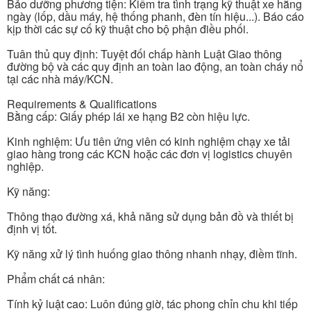
Bảo dưỡng phương tiện: Kiểm tra tình trạng kỹ thuật xe hằng
ngày (lốp, dầu máy, hệ thống phanh, đèn tín hiệu...). Báo cáo
kịp thời các sự cố kỹ thuật cho bộ phận điều phối.
Tuân thủ quy định: Tuyệt đối chấp hành Luật Giao thông
đường bộ và các quy định an toàn lao động, an toàn cháy nổ
tại các nhà máy/KCN.
Requirements & Qualifications
Bằng cấp: Giấy phép lái xe hạng B2 còn hiệu lực.
Kinh nghiệm: Ưu tiên ứng viên có kinh nghiệm chạy xe tải
giao hàng trong các KCN hoặc các đơn vị logistics chuyên
nghiệp.
Kỹ năng:
Thông thạo đường xá, khả năng sử dụng bản đồ và thiết bị
định vị tốt.
Kỹ năng xử lý tình huống giao thông nhanh nhạy, điềm tĩnh.
Phẩm chất cá nhân:
Tính kỷ luật cao: Luôn đúng giờ, tác phong chỉn chu khi tiếp