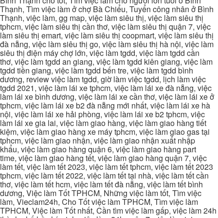
Bình Thạnh cho tốt, Tìm việc làm cho người lớn tuổi ở Bình
Thạnh, Tìm việc làm ở chợ Bà Chiểu, Tuyển công nhân ở Bình
Thạnh, việc làm, gg map, việc làm siêu thị, việc làm siêu thị
tphcm, việc làm siêu thị cần thơ, việc làm siêu thị quận 7, việc
làm siêu thị emart, việc làm siêu thị coopmart, việc làm siêu thị
đà nẵng, việc làm siêu thị go, việc làm siêu thị hà nội, việc làm
siêu thị điện máy chợ lớn, việc làm tgdd, việc làm tgdd cần
thơ, việc làm tgdd an giang, việc làm tgdd kiên giang, việc làm
tgdd tiền giang, việc làm tgdd bến tre, việc làm tgdd bình
dương, review việc làm tgdd, giờ làm việc tgdd, lịch làm việc
tgdd 2021, việc làm lái xe tphcm, việc làm lái xe đà nẵng, việc
làm lái xe bình dương, việc làm lái xe cần thơ, việc làm lái xe ở
tphcm, việc làm lái xe b2 đà nẵng mới nhất, việc làm lái xe hà
nội, việc làm lái xe hải phòng, việc làm lái xe b2 tphcm, việc
làm lái xe gia lai, việc làm giao hàng, việc làm giao hàng tiết
kiệm, việc làm giao hàng xe máy tphcm, việc làm giao gas tại
tphcm, việc làm giao nhận, việc làm giao nhận xuất nhập
khẩu, việc làm giao hàng quận 6, việc làm giao hàng part
time, việc làm giao hàng tết, việc làm giao hàng quận 7, việc
làm tết, việc làm tết 2023, việc làm tết tphcm, việc làm tết 2023
tphcm, việc làm tết 2022, việc làm tết tại nhà, việc làm tết cần
thơ, việc làm tết hcm, việc làm tết đà nẵng, việc làm tết bình
dương, Việc làm Tốt TPHCM, Những việc làm tốt, Tìm việc
làm, Vieclam24h, Cho Tốt việc làm TPHCM, Tìm việc làm
TPHCM, Việc làm Tốt nhất, Cần tìm việc làm gấp, việc làm 24h