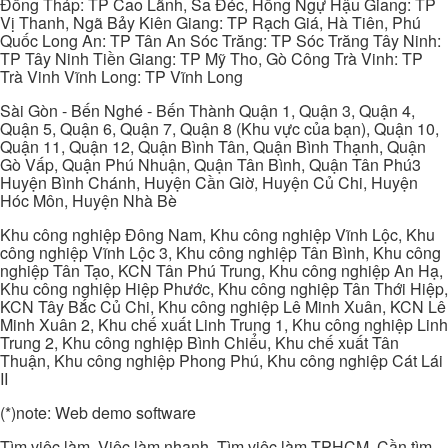
Đồng Tháp: TP Cao Lãnh, Sa Đéc, Hồng Ngự Hậu Giang: TP
Vị Thanh, Ngã Bảy Kiên Giang: TP Rạch Giá, Hà Tiên, Phú
Quốc Long An: TP Tân An Sóc Trăng: TP Sóc Trăng Tây Ninh:
TP Tây Ninh Tiền Giang: TP Mỹ Tho, Gò Công Trà Vinh: TP
Trà Vinh Vĩnh Long: TP Vĩnh Long
Sài Gòn - Bến Nghé - Bến Thành Quận 1, Quận 3, Quận 4,
Quận 5, Quận 6, Quận 7, Quận 8 (Khu vực của bạn), Quận 10,
Quận 11, Quận 12, Quận Bình Tân, Quận Bình Thạnh, Quận
Gò Vấp, Quận Phú Nhuận, Quận Tân Bình, Quận Tân Phú3
Huyện Bình Chánh, Huyện Cần Giờ, Huyện Củ Chi, Huyện
Hóc Môn, Huyện Nhà Bè
Khu công nghiệp Đông Nam, Khu công nghiệp Vĩnh Lộc, Khu
công nghiệp Vĩnh Lộc 3, Khu công nghiệp Tân Bình, Khu công
nghiệp Tân Tạo, KCN Tân Phú Trung, Khu công nghiệp An Hạ,
Khu công nghiệp Hiệp Phước, Khu công nghiệp Tân Thới Hiệp,
KCN Tây Bắc Củ Chi, Khu công nghiệp Lê Minh Xuân, KCN Lê
Minh Xuân 2, Khu chế xuất Linh Trung 1, Khu công nghiệp Linh
Trung 2, Khu công nghiệp Bình Chiểu, Khu chế xuất Tân
Thuận, Khu công nghiệp Phong Phú, Khu công nghiệp Cát Lái
II
(*)note: Web demo software
Tìm việc làm, Việc làm nhanh, Tìm việc làm TPHCM, Cần tìm