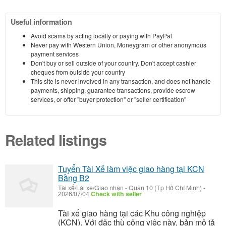
Useful information
Avoid scams by acting locally or paying with PayPal
Never pay with Western Union, Moneygram or other anonymous
payment services
Don't buy or sell outside of your country. Don't accept cashier
cheques from outside your country
This site is never involved in any transaction, and does not handle
payments, shipping, guarantee transactions, provide escrow
services, or offer "buyer protection" or "seller certification"
Related listings
Tuyển Tài Xế làm việc giao hàng tại KCN
Bằng B2
Tài xế/Lái xe/Giao nhận
-
Quận 10 (Tp Hồ Chí Minh)
-
2026/07/04
Check with seller
Tài xế giao hàng tại các Khu công nghiệp
(KCN). Với đặc thù công việc này, bản mô tả