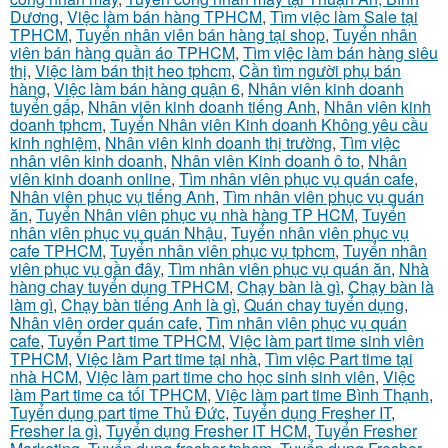
Dương
,
Việc làm bán hàng TPHCM
,
Tìm việc làm Sale tại
TPHCM
,
Tuyển nhân viên bán hàng tại shop
,
Tuyển nhân
viên bán hàng quần áo TPHCM
,
Tìm việc làm bán hàng siêu
thị
,
Việc làm bán thịt heo tphcm
,
Cần tìm người phụ bán
hàng
,
Việc làm bán hàng quận 6
,
Nhân viên kinh doanh
tuyển gấp
,
Nhân viên kinh doanh tiếng Anh
,
Nhân viên kinh
doanh tphcm
,
Tuyển Nhân viên Kinh doanh Không yêu cầu
kinh nghiệm
,
Nhân viên kinh doanh thị trường
,
Tìm việc
nhân viên kinh doanh
,
Nhân viên Kinh doanh ô to
,
Nhân
viên kinh doanh online
,
Tìm nhân viên phục vụ quán cafe
,
Nhân viên phục vụ tiếng Anh
,
Tìm nhân viên phục vụ quán
ăn
,
Tuyển Nhân viên phục vụ nhà hàng TP HCM
,
Tuyển
nhân viên phục vụ quán Nhậu
,
Tuyển nhân viên phục vụ
cafe TPHCM
,
Tuyển nhân viên phục vụ tphcm
,
Tuyển nhân
viên phục vụ gần đây
,
Tìm nhân viên phục vụ quán ăn
,
Nhà
hàng chay tuyển dụng TPHCM
,
Chạy bàn là gì
,
Chạy bàn là
làm gì
,
Chạy bàn tiếng Anh là gì
,
Quán chay tuyển dụng
,
Nhân viên order quán cafe
,
Tìm nhân viên phục vụ quán
cafe
,
Tuyển Part time TPHCM
,
Việc làm part time sinh viên
TPHCM
,
Việc làm Part time tại nhà
,
Tìm việc Part time tại
nhà HCM
,
Việc làm part time cho học sinh sinh viên
,
Việc
làm Part time ca tối TPHCM
,
Việc làm part time Bình Thạnh
,
Tuyển dụng part time Thủ Đức
,
Tuyển dụng Fresher IT
,
Fresher la gì
,
Tuyển dụng Fresher IT HCM
,
Tuyển Fresher