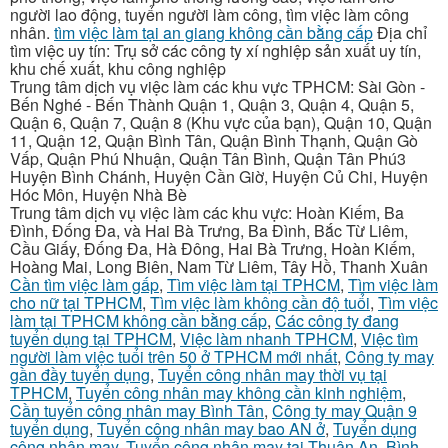
người lao động, tuyển người làm công, tìm việc làm công
nhân.
tìm việc làm tại an giang không cần bằng cấp
Địa chỉ
tìm việc uy tín: Trụ sở các công ty xí nghiệp sản xuất uy tín,
khu chế xuất, khu công nghiệp
Trung tâm dịch vụ việc làm các khu vực TPHCM: Sài Gòn -
Bến Nghé - Bến Thành Quận 1, Quận 3, Quận 4, Quận 5,
Quận 6, Quận 7, Quận 8 (Khu vực của bạn), Quận 10, Quận
11, Quận 12, Quận Bình Tân, Quận Bình Thạnh, Quận Gò
Vấp, Quận Phú Nhuận, Quận Tân Bình, Quận Tân Phú3
Huyện Bình Chánh, Huyện Cần Giờ, Huyện Củ Chi, Huyện
Hóc Môn, Huyện Nhà Bè
Trung tâm dịch vụ việc làm các khu vực: Hoàn Kiếm, Ba
Đình, Đống Đa, và Hai Bà Trưng, Ba Đình, Bắc Từ Liêm,
Cầu Giấy, Đống Đa, Hà Đông, Hai Bà Trưng, Hoàn Kiếm,
Hoàng Mai, Long Biên, Nam Từ Liêm, Tây Hồ, Thanh Xuân
Cần tìm việc làm gấp
,
Tìm việc làm tại TPHCM
,
Tìm việc làm
cho nữ tại TPHCM
,
Tìm việc làm không cần độ tuổi
,
Tìm việc
làm tại TPHCM không cần bằng cấp
,
Các công ty đang
tuyển dụng tại TPHCM
,
Việc làm nhanh TPHCM
,
Việc tìm
người làm việc tuổi trên 50 ở TPHCM mới nhất
,
Công ty may
gần đầy tuyển dụng
,
Tuyển công nhân may thời vụ tại
TPHCM
,
Tuyển công nhân may không cần kinh nghiệm
,
Cần tuyển công nhân may Bình Tân
,
Công ty may Quận 9
tuyển dụng
,
Tuyển công nhân may bao AN ở
,
Tuyển dụng
công nhân may
,
Tuyển công nhân may tại Thuận An, Bình