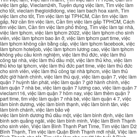
việc làm gấp, Vieclam24h, Tuyển dụng việc làm, Tìm việc làm
cho tốt, vieclam thegioididong, viec lam bach hoa xanh, Tìm
việc làm cho tốt, Tìm việc làm tại TPHCM, Cần tìm việc làm
gấp, Nữ cần tìm việc làm, Cần tìm việc làm gấp TPHCM, Cách
tìm việc làm, Cần tìm việc làm phổ thông, Tìm việc làm tại nhà,
việc làm tphcm, việc làm tphcm 2022, việc làm tphcm cho sinh
viên, việc làm tphcm bao ăn ở, việc làm tphcm part time, việc
làm tphcm không cần bằng cấp, việc làm tphcm facebook, việc
làm tphcm hoteljob, việc làm tphcm lương cao, việc làm tphcm
không yêu cầu kinh nghiệm, việc làm thủ đức, việc làm thủ
công tại nhà, việc làm thủ dầu một, việc làm thủ kho, việc làm
thủ kho tại tphcm, việc làm thủ đức part time, việc làm thủ đức
cho sinh viên, việc làm thủ công tại nhà tphcm, việc làm thủ
đức giờ hành chính, việc làm thủ quỹ, việc làm quận 7, việc làm
quận 7 huỳnh tấn phát, việc làm quận 7 giờ hành chính, việc
làm quận 7 nhà be, việc làm quận 7 lương cao, việc làm quận 7
vieclam116, việc làm quận 7 hôm nay, việc làm thêm quận 7
part time, tìm việc làm quận 7 nhà bè, việc làm quận 4 7, việc
làm bình dương, việc làm bình thạnh, việc làm bình tân, việc
làm bình chánh, việc làm bảo vệ
việc làm bình dương thủ dầu một, việc làm bình định, việc làm
bình sơn quảng ngãi, việc làm bình minh, Việc làm Bình Thạnh
cho sinh viên, Việc làm Bình Thạnh Part Time, Tìm việc làm D2
Bình Thạnh, Tìm việc làm Quận Bình Thạnh mới nhất, Việc làm