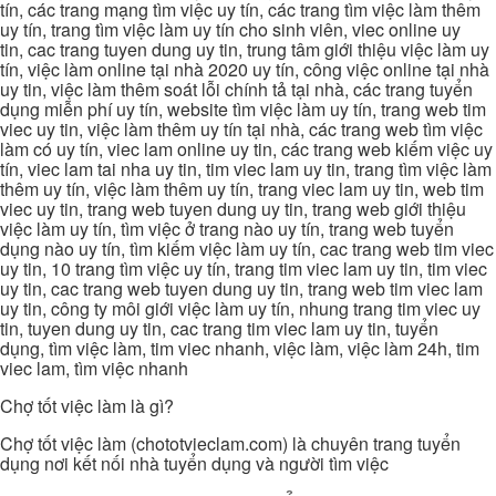
tín, các trang mạng tìm việc uy tín, các trang tìm việc làm thêm
uy tín, trang tìm việc làm uy tín cho sinh viên, viec online uy
tin, cac trang tuyen dung uy tin, trung tâm giới thiệu việc làm uy
tín, việc làm online tại nhà 2020 uy tín, công việc online tại nhà
uy tin, việc làm thêm soát lỗi chính tả tại nhà, các trang tuyển
dụng miễn phí uy tín, website tìm việc làm uy tín, trang web tim
viec uy tin, việc làm thêm uy tín tại nhà, các trang web tìm việc
làm có uy tín, viec lam online uy tin, các trang web kiếm việc uy
tín, viec lam tai nha uy tin, tim viec lam uy tin, trang tìm việc làm
thêm uy tín, việc làm thêm uy tín, trang viec lam uy tin, web tim
viec uy tin, trang web tuyen dung uy tin, trang web giới thiệu
việc làm uy tín, tìm việc ở trang nào uy tín, trang web tuyển
dụng nào uy tín, tìm kiếm việc làm uy tín, cac trang web tim viec
uy tin, 10 trang tìm việc uy tín, trang tim viec lam uy tin, tim viec
uy tin, cac trang web tuyen dung uy tin, trang web tim viec lam
uy tin, công ty môi giới việc làm uy tín, nhung trang tim viec uy
tin, tuyen dung uy tin, cac trang tim viec lam uy tin, tuyển
dụng, tìm việc làm, tim viec nhanh, việc làm, việc làm 24h, tim
viec lam, tìm việc nhanh
Chợ tốt việc làm là gì?
Chợ tốt việc làm (chototvieclam.com) là chuyên trang tuyển
dụng nơi kết nối nhà tuyển dụng và người tìm việc