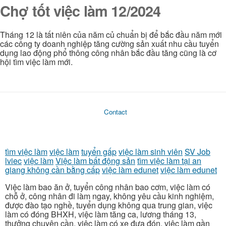
Chợ tốt việc làm 12/2024
Tháng 12 là tất niên của năm củ chuẩn bị để bắc đầu năm mới
các công ty doanh nghiệp tăng cường sản xuất nhu cầu tuyển
dụng lao động phổ thông công nhân bắc đầu tăng cũng là cơ
hội tìm việc làm mới.
Contact
tìm việc làm
việc làm
tuyển gấp
việc làm sinh viên
SV Job
lviec
việc làm
Việc làm bất động sản
tìm việc làm tại an
giang không cần bằng cấp
việc làm edunet
việc làm edunet
Việc làm bao ăn ở, tuyển công nhân bao cơm, việc làm có
chỗ ở, công nhân đi làm ngay, không yêu cầu kinh nghiệm,
được đào tạo nghề, tuyển dụng không qua trung gian, việc
làm có đóng BHXH, việc làm tăng ca, lương tháng 13,
thưởng chuyên cần, việc làm có xe đưa đón, việc làm gần