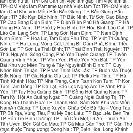
làm cho nữ tại TPHCM Cần tìm việc làm gấp Tìm việc làm tại
TPHCM Việc làm Part time tại nhà Việc làm Tốt TPHCM Việc
làm Chợ Khu vực Miền Bắc Bắc Giang: TP Bắc Giang Bắc
Kạn: TP Bắc Kạn Bắc Ninh: TP Bắc Ninh, Từ Sơn Cao Bằng:
TP Cao Bằng Điện Biên: TP Điện Biên Phủ Hà Giang: TP Hà
Giang Hà Nam: TP Phủ Lý Hòa Bình: TP Hòa Bình Lào Cai: TP
Lào Cai Lạng Sơn: TP Lạng Sơn Nam Định: TP Nam Định
Ninh Bình: TP Hoa Lư, Tam Điệp Phú Thọ: TP Việt Trì Quảng
Ninh: TP Hạ Long, Móng Cái, Uông Bí, Cẩm Phả, Đông Triều
Sơn La: TP Sơn La Thái Bình: TP Thái Bình Thái Nguyên: TP
Thái Nguyên, Sông Công, Phổ Yên Tuyên Quang: TP Tuyên
Quang Vĩnh Phúc: TP Vĩnh Yên, Phúc Yên Yên Bái: TP Yên
Bái Khu vực Miền Trung & Tây NguyênBình Định: TP Quy
Nhơn Bình Thuận: TP Phan Thiết Đắk Lắk: TP Buôn Ma Thuột
Đắk Nông: TP Gia Nghĩa Gia Lai: TP Pleiku Hà Tĩnh: TP Hà
Tĩnh Khánh Hòa: TP Nha Trang, Cam Ranh Kon Tum: TP Kon
Tum Lâm Đồng: TP Đà Lạt, Bảo Lộc Nghệ An: TP Vinh Phú
Yên: TP Tuy Hòa Quảng Bình: TP Đồng Hới Quảng Nam: TP
Tam Kỳ, Hội An Quảng Ngãi: TP Quảng Ngãi Quảng Trị: TP
Đông Hà Thanh Hóa: TP Thanh Hóa, Sầm Sơn Khu vực Miền
NamAn Giang: TP Long Xuyên, Châu Đốc Bà Rịa – Vũng Tàu:
TP Bà Rịa, Vũng Tàu, Phú Mỹ Bạc Liêu: TP Bạc Liêu Bến Tre:
TP Bến Tre Bình Dương: TP Thủ Dầu Một, Dĩ An, Thuận An,
Tân Uyên, Bến Cát Cà Mau: TP Cà Mau Cần Thơ: TP Cần Thơ
(trực thuộc Trung ương) Đồng Nai: TP Biên Hòa, Long Khánh