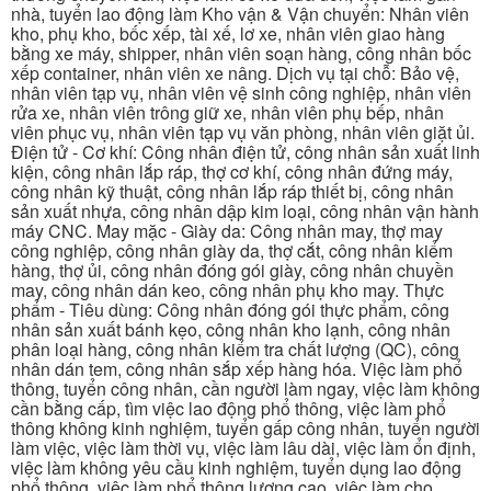
nhà, tuyển lao động làm Kho vận & Vận chuyển: Nhân viên
kho, phụ kho, bốc xếp, tài xế, lơ xe, nhân viên giao hàng
bằng xe máy, shipper, nhân viên soạn hàng, công nhân bốc
xếp container, nhân viên xe nâng. Dịch vụ tại chỗ: Bảo vệ,
nhân viên tạp vụ, nhân viên vệ sinh công nghiệp, nhân viên
rửa xe, nhân viên trông giữ xe, nhân viên phụ bếp, nhân
viên phục vụ, nhân viên tạp vụ văn phòng, nhân viên giặt ủi.
Điện tử - Cơ khí: Công nhân điện tử, công nhân sản xuất linh
kiện, công nhân lắp ráp, thợ cơ khí, công nhân đứng máy,
công nhân kỹ thuật, công nhân lắp ráp thiết bị, công nhân
sản xuất nhựa, công nhân dập kim loại, công nhân vận hành
máy CNC. May mặc - Giày da: Công nhân may, thợ may
công nghiệp, công nhân giày da, thợ cắt, công nhân kiểm
hàng, thợ ủi, công nhân đóng gói giày, công nhân chuyền
may, công nhân dán keo, công nhân phụ kho may. Thực
phẩm - Tiêu dùng: Công nhân đóng gói thực phẩm, công
nhân sản xuất bánh kẹo, công nhân kho lạnh, công nhân
phân loại hàng, công nhân kiểm tra chất lượng (QC), công
nhân dán tem, công nhân sắp xếp hàng hóa. Việc làm phổ
thông, tuyển công nhân, cần người làm ngay, việc làm không
cần bằng cấp, tìm việc lao động phổ thông, việc làm phổ
thông không kinh nghiệm, tuyển gấp công nhân, tuyển người
làm việc, việc làm thời vụ, việc làm lâu dài, việc làm ổn định,
việc làm không yêu cầu kinh nghiệm, tuyển dụng lao động
phổ thông, việc làm phổ thông lương cao, việc làm cho