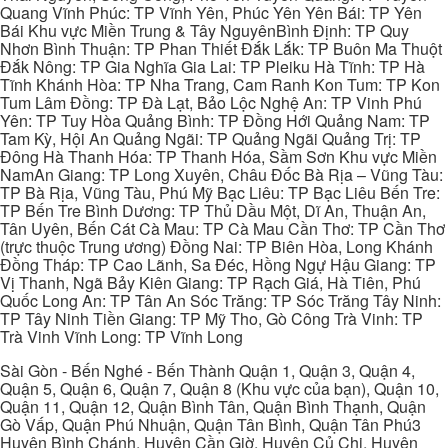
Quang Vĩnh Phúc: TP Vĩnh Yên, Phúc Yên Yên Bái: TP Yên
Bái Khu vực Miền Trung & Tây NguyênBình Định: TP Quy
Nhơn Bình Thuận: TP Phan Thiết Đắk Lắk: TP Buôn Ma Thuột
Đắk Nông: TP Gia Nghĩa Gia Lai: TP Pleiku Hà Tĩnh: TP Hà
Tĩnh Khánh Hòa: TP Nha Trang, Cam Ranh Kon Tum: TP Kon
Tum Lâm Đồng: TP Đà Lạt, Bảo Lộc Nghệ An: TP Vinh Phú
Yên: TP Tuy Hòa Quảng Bình: TP Đồng Hới Quảng Nam: TP
Tam Kỳ, Hội An Quảng Ngãi: TP Quảng Ngãi Quảng Trị: TP
Đông Hà Thanh Hóa: TP Thanh Hóa, Sầm Sơn Khu vực Miền
NamAn Giang: TP Long Xuyên, Châu Đốc Bà Rịa – Vũng Tàu:
TP Bà Rịa, Vũng Tàu, Phú Mỹ Bạc Liêu: TP Bạc Liêu Bến Tre:
TP Bến Tre Bình Dương: TP Thủ Dầu Một, Dĩ An, Thuận An,
Tân Uyên, Bến Cát Cà Mau: TP Cà Mau Cần Thơ: TP Cần Thơ
(trực thuộc Trung ương) Đồng Nai: TP Biên Hòa, Long Khánh
Đồng Tháp: TP Cao Lãnh, Sa Đéc, Hồng Ngự Hậu Giang: TP
Vị Thanh, Ngã Bảy Kiên Giang: TP Rạch Giá, Hà Tiên, Phú
Quốc Long An: TP Tân An Sóc Trăng: TP Sóc Trăng Tây Ninh:
TP Tây Ninh Tiền Giang: TP Mỹ Tho, Gò Công Trà Vinh: TP
Trà Vinh Vĩnh Long: TP Vĩnh Long
Sài Gòn - Bến Nghé - Bến Thành Quận 1, Quận 3, Quận 4,
Quận 5, Quận 6, Quận 7, Quận 8 (Khu vực của bạn), Quận 10,
Quận 11, Quận 12, Quận Bình Tân, Quận Bình Thạnh, Quận
Gò Vấp, Quận Phú Nhuận, Quận Tân Bình, Quận Tân Phú3
Huyện Bình Chánh, Huyện Cần Giờ, Huyện Củ Chi, Huyện