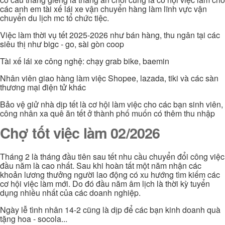
các anh em tài xế lái xe vận chuyển hàng làm lĩnh vực vận
chuyển du lịch mc tổ chức tiệc.
Việc làm thời vụ tết 2025-2026 như bán hàng, thu ngân tại các
siêu thị như bigc - go, sài gòn coop
Tài xế lái xe công nghệ: chạy grab bike, baemin
Nhân viên giao hàng làm việc Shopee, lazada, tiki và các sàn
thương mại điện tử khác
Bảo vệ giử nhà dịp tết là cơ hội làm việc cho các bạn sinh viên,
công nhân xa quê ăn tết ở thành phố muốn có thêm thu nhập
Chợ tốt việc làm 02/2026
Tháng 2 là tháng đầu tiên sau tết nhu cầu chuyển đổi công việc
đầu năm là cao nhất. Sau khi hoàn tất một năm nhận các
khoản lương thưởng người lao động có xu hướng tìm kiếm các
cơ hội việc làm mới. Do đó đầu năm âm lịch là thời kỳ tuyển
dụng nhiều nhất của các doanh nghiệp.
Ngày lễ tình nhân 14-2 cũng là dịp để các bạn kinh doanh quà
tặng hoa - socola...