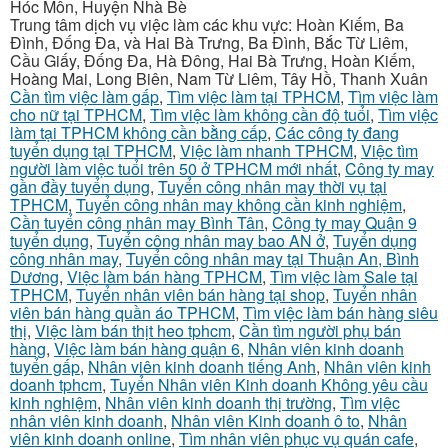
Hóc Môn, Huyện Nhà Bè
Trung tâm dịch vụ việc làm các khu vực: Hoàn Kiếm, Ba
Đình, Đống Đa, và Hai Bà Trưng, Ba Đình, Bắc Từ Liêm,
Cầu Giấy, Đống Đa, Hà Đông, Hai Bà Trưng, Hoàn Kiếm,
Hoàng Mai, Long Biên, Nam Từ Liêm, Tây Hồ, Thanh Xuân
Cần tìm việc làm gấp
,
Tìm việc làm tại TPHCM
,
Tìm việc làm
cho nữ tại TPHCM
,
Tìm việc làm không cần độ tuổi
,
Tìm việc
làm tại TPHCM không cần bằng cấp
,
Các công ty đang
tuyển dụng tại TPHCM
,
Việc làm nhanh TPHCM
,
Việc tìm
người làm việc tuổi trên 50 ở TPHCM mới nhất
,
Công ty may
gần đầy tuyển dụng
,
Tuyển công nhân may thời vụ tại
TPHCM
,
Tuyển công nhân may không cần kinh nghiệm
,
Cần tuyển công nhân may Bình Tân
,
Công ty may Quận 9
tuyển dụng
,
Tuyển công nhân may bao AN ở
,
Tuyển dụng
công nhân may
,
Tuyển công nhân may tại Thuận An, Bình
Dương
,
Việc làm bán hàng TPHCM
,
Tìm việc làm Sale tại
TPHCM
,
Tuyển nhân viên bán hàng tại shop
,
Tuyển nhân
viên bán hàng quần áo TPHCM
,
Tìm việc làm bán hàng siêu
thị
,
Việc làm bán thịt heo tphcm
,
Cần tìm người phụ bán
hàng
,
Việc làm bán hàng quận 6
,
Nhân viên kinh doanh
tuyển gấp
,
Nhân viên kinh doanh tiếng Anh
,
Nhân viên kinh
doanh tphcm
,
Tuyển Nhân viên Kinh doanh Không yêu cầu
kinh nghiệm
,
Nhân viên kinh doanh thị trường
,
Tìm việc
nhân viên kinh doanh
,
Nhân viên Kinh doanh ô to
,
Nhân
viên kinh doanh online
,
Tìm nhân viên phục vụ quán cafe
,