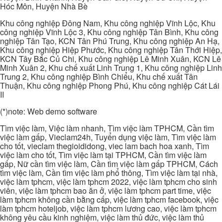
Hóc Môn, Huyện Nhà Bè
Khu công nghiệp Đông Nam, Khu công nghiệp Vĩnh Lộc, Khu
công nghiệp Vĩnh Lộc 3, Khu công nghiệp Tân Bình, Khu công
nghiệp Tân Tạo, KCN Tân Phú Trung, Khu công nghiệp An Hạ,
Khu công nghiệp Hiệp Phước, Khu công nghiệp Tân Thới Hiệp,
KCN Tây Bắc Củ Chi, Khu công nghiệp Lê Minh Xuân, KCN Lê
Minh Xuân 2, Khu chế xuất Linh Trung 1, Khu công nghiệp Linh
Trung 2, Khu công nghiệp Bình Chiểu, Khu chế xuất Tân
Thuận, Khu công nghiệp Phong Phú, Khu công nghiệp Cát Lái
II
(*)note: Web demo software
Tìm việc làm, Việc làm nhanh, Tìm việc làm TPHCM, Cần tìm
việc làm gấp, Vieclam24h, Tuyển dụng việc làm, Tìm việc làm
cho tốt, vieclam thegioididong, viec lam bach hoa xanh, Tìm
việc làm cho tốt, Tìm việc làm tại TPHCM, Cần tìm việc làm
gấp, Nữ cần tìm việc làm, Cần tìm việc làm gấp TPHCM, Cách
tìm việc làm, Cần tìm việc làm phổ thông, Tìm việc làm tại nhà,
việc làm tphcm, việc làm tphcm 2022, việc làm tphcm cho sinh
viên, việc làm tphcm bao ăn ở, việc làm tphcm part time, việc
làm tphcm không cần bằng cấp, việc làm tphcm facebook, việc
làm tphcm hoteljob, việc làm tphcm lương cao, việc làm tphcm
không yêu cầu kinh nghiệm, việc làm thủ đức, việc làm thủ