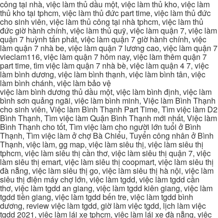
công tại nhà, việc làm thủ dầu một, việc làm thủ kho, việc làm
thủ kho tại tphcm, việc làm thủ đức part time, việc làm thủ đức
cho sinh viên, việc làm thủ công tại nhà tphcm, việc làm thủ
đức giờ hành chính, việc làm thủ quỹ, việc làm quận 7, việc làm
quận 7 huỳnh tấn phát, việc làm quận 7 giờ hành chính, việc
làm quận 7 nhà be, việc làm quận 7 lương cao, việc làm quận 7
vieclam116, việc làm quận 7 hôm nay, việc làm thêm quận 7
part time, tìm việc làm quận 7 nhà bè, việc làm quận 4 7, việc
làm bình dương, việc làm bình thạnh, việc làm bình tân, việc
làm bình chánh, việc làm bảo vệ
việc làm bình dương thủ dầu một, việc làm bình định, việc làm
bình sơn quảng ngãi, việc làm bình minh, Việc làm Bình Thạnh
cho sinh viên, Việc làm Bình Thạnh Part Time, Tìm việc làm D2
Bình Thạnh, Tìm việc làm Quận Bình Thạnh mới nhất, Việc làm
Bình Thạnh cho tốt, Tìm việc làm cho người lớn tuổi ở Bình
Thạnh, Tìm việc làm ở chợ Bà Chiểu, Tuyển công nhân ở Bình
Thạnh, việc làm, gg map, việc làm siêu thị, việc làm siêu thị
tphcm, việc làm siêu thị cần thơ, việc làm siêu thị quận 7, việc
làm siêu thị emart, việc làm siêu thị coopmart, việc làm siêu thị
đà nẵng, việc làm siêu thị go, việc làm siêu thị hà nội, việc làm
siêu thị điện máy chợ lớn, việc làm tgdd, việc làm tgdd cần
thơ, việc làm tgdd an giang, việc làm tgdd kiên giang, việc làm
tgdd tiền giang, việc làm tgdd bến tre, việc làm tgdd bình
dương, review việc làm tgdd, giờ làm việc tgdd, lịch làm việc
tgdd 2021, việc làm lái xe tphcm, việc làm lái xe đà nẵng, việc