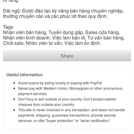
Đãi ngộ: Được đào tạo kỹ năng bán hàng chuyên nghiệp,
thưởng chuyên cần và các phúc lợi theo quy định.
Tags
Nhân viên bán hàng, Tuyển dụng gấp, Sales cửa hàng,
Nhân viên kinh doanh, Việc làm bán lẻ, Tư vấn bán hàng,
Chốt sale, Nhân viên tư vấn, Việc làm ổn định.
Share
Useful information
Avoid scams by acting locally or paying with PayPal
Never pay with Western Union, Moneygram or other anonymous
payment services
Don't buy or sell outside of your country. Don't accept cashier
cheques from outside your country
This site is never involved in any transaction, and does not handle
payments, shipping, guarantee transactions, provide escrow
services, or offer "buyer protection" or "seller certification"