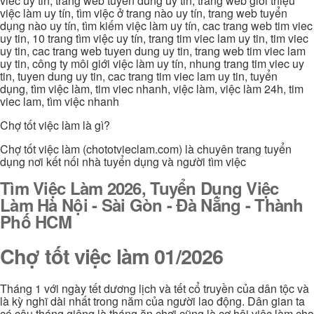
viec uy tin, trang web tuyen dung uy tin, trang web giới thiệu
việc làm uy tín, tìm việc ở trang nào uy tín, trang web tuyển
dụng nào uy tín, tìm kiếm việc làm uy tín, cac trang web tim viec
uy tin, 10 trang tìm việc uy tín, trang tim viec lam uy tin, tim viec
uy tin, cac trang web tuyen dung uy tin, trang web tim viec lam
uy tin, công ty môi giới việc làm uy tín, nhung trang tim viec uy
tin, tuyen dung uy tin, cac trang tim viec lam uy tin, tuyển
dụng, tìm việc làm, tim viec nhanh, việc làm, việc làm 24h, tim
viec lam, tìm việc nhanh
Chợ tốt việc làm là gì?
Chợ tốt việc làm (chototvieclam.com) là chuyên trang tuyển
dụng nơi kết nối nhà tuyển dụng và người tìm việc
Tìm Việc Làm 2026, Tuyển Dụng Việc
Làm Hà Nội - Sài Gòn - Đà Nẵng - Thành
Phố HCM
Chợ tốt việc làm 01/2026
Tháng 1 với ngày tết dương lịch và tết cổ truyền của dân tộc và
là kỳ nghĩ dài nhất trong năm của người lao động. Dân gian ta
có câu tháng giêng là tháng ăn chơi cũng là cơ hội việc làm cho