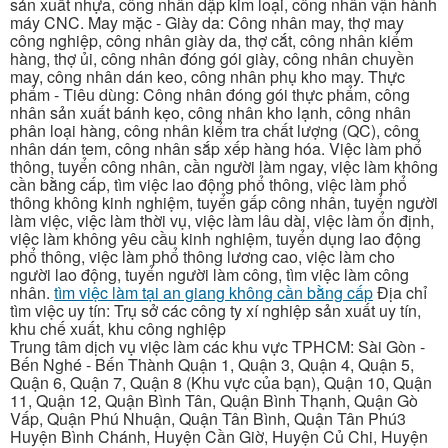
sản xuất nhựa, công nhân dập kim loại, công nhân vận hành
máy CNC. May mặc - Giày da: Công nhân may, thợ may
công nghiệp, công nhân giày da, thợ cắt, công nhân kiểm
hàng, thợ ủi, công nhân đóng gói giày, công nhân chuyền
may, công nhân dán keo, công nhân phụ kho may. Thực
phẩm - Tiêu dùng: Công nhân đóng gói thực phẩm, công
nhân sản xuất bánh kẹo, công nhân kho lạnh, công nhân
phân loại hàng, công nhân kiểm tra chất lượng (QC), công
nhân dán tem, công nhân sắp xếp hàng hóa. Việc làm phổ
thông, tuyển công nhân, cần người làm ngay, việc làm không
cần bằng cấp, tìm việc lao động phổ thông, việc làm phổ
thông không kinh nghiệm, tuyển gấp công nhân, tuyển người
làm việc, việc làm thời vụ, việc làm lâu dài, việc làm ổn định,
việc làm không yêu cầu kinh nghiệm, tuyển dụng lao động
phổ thông, việc làm phổ thông lương cao, việc làm cho
người lao động, tuyển người làm công, tìm việc làm công
nhân.
tìm việc làm tại an giang không cần bằng cấp
Địa chỉ
tìm việc uy tín: Trụ sở các công ty xí nghiệp sản xuất uy tín,
khu chế xuất, khu công nghiệp
Trung tâm dịch vụ việc làm các khu vực TPHCM: Sài Gòn -
Bến Nghé - Bến Thành Quận 1, Quận 3, Quận 4, Quận 5,
Quận 6, Quận 7, Quận 8 (Khu vực của bạn), Quận 10, Quận
11, Quận 12, Quận Bình Tân, Quận Bình Thạnh, Quận Gò
Vấp, Quận Phú Nhuận, Quận Tân Bình, Quận Tân Phú3
Huyện Bình Chánh, Huyện Cần Giờ, Huyện Củ Chi, Huyện