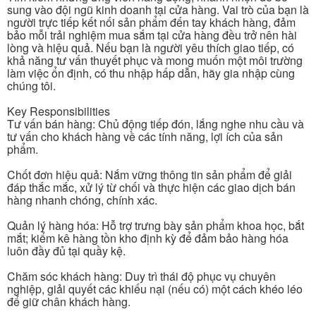
sung vào đội ngũ kinh doanh tại cửa hàng. Vai trò của bạn là
người trực tiếp kết nối sản phẩm đến tay khách hàng, đảm
bảo mỗi trải nghiệm mua sắm tại cửa hàng đều trở nên hài
lòng và hiệu quả. Nếu bạn là người yêu thích giao tiếp, có
khả năng tư vấn thuyết phục và mong muốn một môi trường
làm việc ổn định, có thu nhập hấp dẫn, hãy gia nhập cùng
chúng tôi.
Key Responsibilities
Tư vấn bán hàng: Chủ động tiếp đón, lắng nghe nhu cầu và
tư vấn cho khách hàng về các tính năng, lợi ích của sản
phẩm.
Chốt đơn hiệu quả: Nắm vững thông tin sản phẩm để giải
đáp thắc mắc, xử lý từ chối và thực hiện các giao dịch bán
hàng nhanh chóng, chính xác.
Quản lý hàng hóa: Hỗ trợ trưng bày sản phẩm khoa học, bắt
mắt; kiểm kê hàng tồn kho định kỳ để đảm bảo hàng hóa
luôn đầy đủ tại quầy kệ.
Chăm sóc khách hàng: Duy trì thái độ phục vụ chuyên
nghiệp, giải quyết các khiếu nại (nếu có) một cách khéo léo
để giữ chân khách hàng.