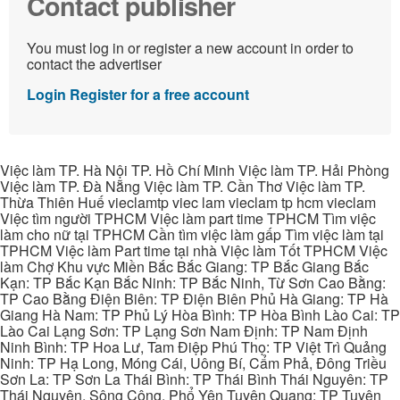
Contact publisher
You must log in or register a new account in order to
contact the advertiser
Login
Register for a free account
Việc làm TP. Hà Nội TP. Hồ Chí Minh Việc làm TP. Hải Phòng
Việc làm TP. Đà Nẵng Việc làm TP. Cần Thơ Việc làm TP.
Thừa Thiên Huế vieclamtp viec lam vieclam tp hcm vieclam
Việc tìm người TPHCM Việc làm part time TPHCM Tìm việc
làm cho nữ tại TPHCM Cần tìm việc làm gấp Tìm việc làm tại
TPHCM Việc làm Part time tại nhà Việc làm Tốt TPHCM Việc
làm Chợ Khu vực Miền Bắc Bắc Giang: TP Bắc Giang Bắc
Kạn: TP Bắc Kạn Bắc Ninh: TP Bắc Ninh, Từ Sơn Cao Bằng:
TP Cao Bằng Điện Biên: TP Điện Biên Phủ Hà Giang: TP Hà
Giang Hà Nam: TP Phủ Lý Hòa Bình: TP Hòa Bình Lào Cai: TP
Lào Cai Lạng Sơn: TP Lạng Sơn Nam Định: TP Nam Định
Ninh Bình: TP Hoa Lư, Tam Điệp Phú Thọ: TP Việt Trì Quảng
Ninh: TP Hạ Long, Móng Cái, Uông Bí, Cẩm Phả, Đông Triều
Sơn La: TP Sơn La Thái Bình: TP Thái Bình Thái Nguyên: TP
Thái Nguyên, Sông Công, Phổ Yên Tuyên Quang: TP Tuyên