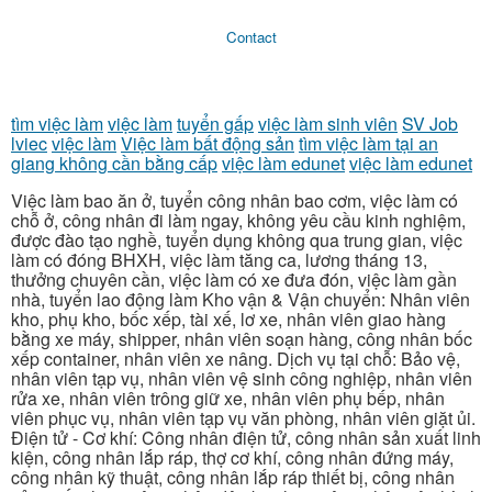
Contact
tìm việc làm
việc làm
tuyển gấp
việc làm sinh viên
SV Job
lviec
việc làm
Việc làm bất động sản
tìm việc làm tại an
giang không cần bằng cấp
việc làm edunet
việc làm edunet
Việc làm bao ăn ở, tuyển công nhân bao cơm, việc làm có
chỗ ở, công nhân đi làm ngay, không yêu cầu kinh nghiệm,
được đào tạo nghề, tuyển dụng không qua trung gian, việc
làm có đóng BHXH, việc làm tăng ca, lương tháng 13,
thưởng chuyên cần, việc làm có xe đưa đón, việc làm gần
nhà, tuyển lao động làm Kho vận & Vận chuyển: Nhân viên
kho, phụ kho, bốc xếp, tài xế, lơ xe, nhân viên giao hàng
bằng xe máy, shipper, nhân viên soạn hàng, công nhân bốc
xếp container, nhân viên xe nâng. Dịch vụ tại chỗ: Bảo vệ,
nhân viên tạp vụ, nhân viên vệ sinh công nghiệp, nhân viên
rửa xe, nhân viên trông giữ xe, nhân viên phụ bếp, nhân
viên phục vụ, nhân viên tạp vụ văn phòng, nhân viên giặt ủi.
Điện tử - Cơ khí: Công nhân điện tử, công nhân sản xuất linh
kiện, công nhân lắp ráp, thợ cơ khí, công nhân đứng máy,
công nhân kỹ thuật, công nhân lắp ráp thiết bị, công nhân