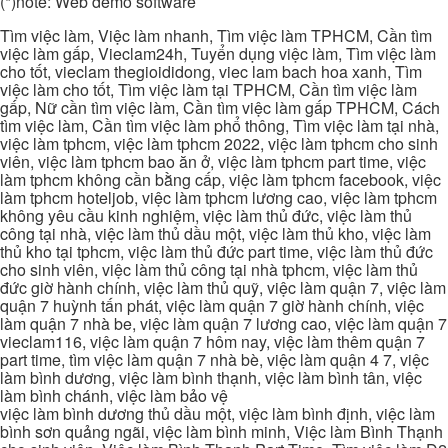
(*)note: Web demo software
Tìm việc làm, Việc làm nhanh, Tìm việc làm TPHCM, Cần tìm
việc làm gấp, Vieclam24h, Tuyển dụng việc làm, Tìm việc làm
cho tốt, vieclam thegioididong, viec lam bach hoa xanh, Tìm
việc làm cho tốt, Tìm việc làm tại TPHCM, Cần tìm việc làm
gấp, Nữ cần tìm việc làm, Cần tìm việc làm gấp TPHCM, Cách
tìm việc làm, Cần tìm việc làm phổ thông, Tìm việc làm tại nhà,
việc làm tphcm, việc làm tphcm 2022, việc làm tphcm cho sinh
viên, việc làm tphcm bao ăn ở, việc làm tphcm part time, việc
làm tphcm không cần bằng cấp, việc làm tphcm facebook, việc
làm tphcm hoteljob, việc làm tphcm lương cao, việc làm tphcm
không yêu cầu kinh nghiệm, việc làm thủ đức, việc làm thủ
công tại nhà, việc làm thủ dầu một, việc làm thủ kho, việc làm
thủ kho tại tphcm, việc làm thủ đức part time, việc làm thủ đức
cho sinh viên, việc làm thủ công tại nhà tphcm, việc làm thủ
đức giờ hành chính, việc làm thủ quỹ, việc làm quận 7, việc làm
quận 7 huỳnh tấn phát, việc làm quận 7 giờ hành chính, việc
làm quận 7 nhà be, việc làm quận 7 lương cao, việc làm quận 7
vieclam116, việc làm quận 7 hôm nay, việc làm thêm quận 7
part time, tìm việc làm quận 7 nhà bè, việc làm quận 4 7, việc
làm bình dương, việc làm bình thạnh, việc làm bình tân, việc
làm bình chánh, việc làm bảo vệ
việc làm bình dương thủ dầu một, việc làm bình định, việc làm
bình sơn quảng ngãi, việc làm bình minh, Việc làm Bình Thạnh