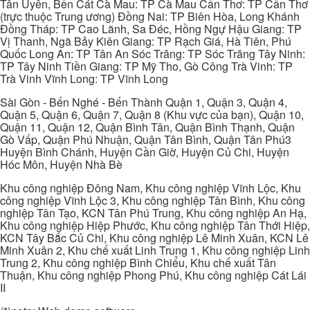
Tân Uyên, Bến Cát Cà Mau: TP Cà Mau Cần Thơ: TP Cần Thơ
(trực thuộc Trung ương) Đồng Nai: TP Biên Hòa, Long Khánh
Đồng Tháp: TP Cao Lãnh, Sa Đéc, Hồng Ngự Hậu Giang: TP
Vị Thanh, Ngã Bảy Kiên Giang: TP Rạch Giá, Hà Tiên, Phú
Quốc Long An: TP Tân An Sóc Trăng: TP Sóc Trăng Tây Ninh:
TP Tây Ninh Tiền Giang: TP Mỹ Tho, Gò Công Trà Vinh: TP
Trà Vinh Vĩnh Long: TP Vĩnh Long
Sài Gòn - Bến Nghé - Bến Thành Quận 1, Quận 3, Quận 4,
Quận 5, Quận 6, Quận 7, Quận 8 (Khu vực của bạn), Quận 10,
Quận 11, Quận 12, Quận Bình Tân, Quận Bình Thạnh, Quận
Gò Vấp, Quận Phú Nhuận, Quận Tân Bình, Quận Tân Phú3
Huyện Bình Chánh, Huyện Cần Giờ, Huyện Củ Chi, Huyện
Hóc Môn, Huyện Nhà Bè
Khu công nghiệp Đông Nam, Khu công nghiệp Vĩnh Lộc, Khu
công nghiệp Vĩnh Lộc 3, Khu công nghiệp Tân Bình, Khu công
nghiệp Tân Tạo, KCN Tân Phú Trung, Khu công nghiệp An Hạ,
Khu công nghiệp Hiệp Phước, Khu công nghiệp Tân Thới Hiệp,
KCN Tây Bắc Củ Chi, Khu công nghiệp Lê Minh Xuân, KCN Lê
Minh Xuân 2, Khu chế xuất Linh Trung 1, Khu công nghiệp Linh
Trung 2, Khu công nghiệp Bình Chiểu, Khu chế xuất Tân
Thuận, Khu công nghiệp Phong Phú, Khu công nghiệp Cát Lái
II