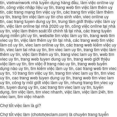
tín, vietnamwork nhà tuyển dụng hàng đầu, làm việc online uy
tín, công việc nhập liệu uy tín, trang web tìm việc làm thêm uy
tín, các trang mạng tìm việc uy tín, các trang tìm việc làm thêm
uy tín, trang tìm việc làm uy tín cho sinh viên, viec online uy
tin, cac trang tuyen dung uy tin, trung tâm giới thiệu việc làm uy
tín, việc làm online tại nhà 2020 uy tín, công việc online tại nhà
uy tin, việc làm thêm soát lỗi chính tả tại nhà, các trang tuyển
dụng miễn phí uy tín, website tìm việc làm uy tín, trang web tim
viec uy tin, việc làm thêm uy tín tại nhà, các trang web tìm việc
làm có uy tín, viec lam online uy tin, các trang web kiếm việc uy
tín, viec lam tai nha uy tin, tim viec lam uy tin, trang tìm việc làm
thêm uy tín, việc làm thêm uy tín, trang viec lam uy tin, web tim
viec uy tin, trang web tuyen dung uy tin, trang web giới thiệu
việc làm uy tín, tìm việc ở trang nào uy tín, trang web tuyển
dụng nào uy tín, tìm kiếm việc làm uy tín, cac trang web tim viec
uy tin, 10 trang tìm việc uy tín, trang tim viec lam uy tin, tim viec
uy tin, cac trang web tuyen dung uy tin, trang web tim viec lam
uy tin, công ty môi giới việc làm uy tín, nhung trang tim viec uy
tin, tuyen dung uy tin, cac trang tim viec lam uy tin, tuyển
dụng, tìm việc làm, tim viec nhanh, việc làm, việc làm 24h, tim
viec lam, tìm việc nhanh
Chợ tốt việc làm là gì?
Chợ tốt việc làm (chototvieclam.com) là chuyên trang tuyển