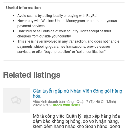
Useful information
Avoid scams by acting locally or paying with PayPal
Never pay with Western Union, Moneygram or other anonymous
payment services
Don't buy or sell outside of your country. Don't accept cashier
cheques from outside your country
This site is never involved in any transaction, and does not handle
payments, shipping, guarantee transactions, provide escrow
services, or offer "buyer protection" or "seller certification"
Related listings
Cần tuyển gấp nữ Nhân Viên đóng gói hàng
hóa
Việc kinh doanh bán hàng
-
Quận 7 (Tp Hồ Chí Minh)
-
2026/07/15
Check with seller
Mô tả công việc Quản lý, sắp xếp hàng hóa
đảm bảo không bị hỏng, đổ vỡ Nhận hàng,
kiểm đếm hàng nhập kho Soạn hàng, đóng