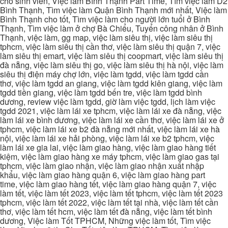
cho sinh viên, Việc làm Bình Thạnh Part Time, Tìm việc làm D2
Bình Thạnh, Tìm việc làm Quận Bình Thạnh mới nhất, Việc làm
Bình Thạnh cho tốt, Tìm việc làm cho người lớn tuổi ở Bình
Thạnh, Tìm việc làm ở chợ Bà Chiểu, Tuyển công nhân ở Bình
Thạnh, việc làm, gg map, việc làm siêu thị, việc làm siêu thị
tphcm, việc làm siêu thị cần thơ, việc làm siêu thị quận 7, việc
làm siêu thị emart, việc làm siêu thị coopmart, việc làm siêu thị
đà nẵng, việc làm siêu thị go, việc làm siêu thị hà nội, việc làm
siêu thị điện máy chợ lớn, việc làm tgdd, việc làm tgdd cần
thơ, việc làm tgdd an giang, việc làm tgdd kiên giang, việc làm
tgdd tiền giang, việc làm tgdd bến tre, việc làm tgdd bình
dương, review việc làm tgdd, giờ làm việc tgdd, lịch làm việc
tgdd 2021, việc làm lái xe tphcm, việc làm lái xe đà nẵng, việc
làm lái xe bình dương, việc làm lái xe cần thơ, việc làm lái xe ở
tphcm, việc làm lái xe b2 đà nẵng mới nhất, việc làm lái xe hà
nội, việc làm lái xe hải phòng, việc làm lái xe b2 tphcm, việc
làm lái xe gia lai, việc làm giao hàng, việc làm giao hàng tiết
kiệm, việc làm giao hàng xe máy tphcm, việc làm giao gas tại
tphcm, việc làm giao nhận, việc làm giao nhận xuất nhập
khẩu, việc làm giao hàng quận 6, việc làm giao hàng part
time, việc làm giao hàng tết, việc làm giao hàng quận 7, việc
làm tết, việc làm tết 2023, việc làm tết tphcm, việc làm tết 2023
tphcm, việc làm tết 2022, việc làm tết tại nhà, việc làm tết cần
thơ, việc làm tết hcm, việc làm tết đà nẵng, việc làm tết bình
dương, Việc làm Tốt TPHCM, Những việc làm tốt, Tìm việc