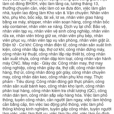
làm có đóng BHXH, việc làm tăng ca, lương tháng 13,
thưởng chuyên cần, việc làm có xe đưa đón, việc làm gần
nhà, tuyển lao động làm Kho vận & Vận chuyển: Nhân viên
kho, phụ kho, bốc xếp, tài xế, lơ xe, nhân viên giao hàng
bằng xe máy, shipper, nhân viên soạn hàng, công nhân bốc
xếp container, nhân viên xe nâng. Dịch vụ tại chỗ: Bảo vệ,
nhân viên tạp vụ, nhân viên vệ sinh công nghiệp, nhân viên
rửa xe, nhân viên trông giữ xe, nhân viên phụ bếp, nhân
viên phục vụ, nhân viên tạp vụ văn phòng, nhân viên giặt ủi.
Điện tử - Cơ khí: Công nhân điện tử, công nhân sản xuất linh
kiện, công nhân lắp ráp, thợ cơ khí, công nhân đứng máy,
công nhân kỹ thuật, công nhân lắp ráp thiết bị, công nhân
sản xuất nhựa, công nhân dập kim loại, công nhân vận hành
máy CNC. May mặc - Giày da: Công nhân may, thợ may
công nghiệp, công nhân giày da, thợ cắt, công nhân kiểm
hàng, thợ ủi, công nhân đóng gói giày, công nhân chuyền
may, công nhân dán keo, công nhân phụ kho may. Thực
phẩm - Tiêu dùng: Công nhân đóng gói thực phẩm, công
nhân sản xuất bánh kẹo, công nhân kho lạnh, công nhân
phân loại hàng, công nhân kiểm tra chất lượng (QC), công
nhân dán tem, công nhân sắp xếp hàng hóa. Việc làm phổ
thông, tuyển công nhân, cần người làm ngay, việc làm không
cần bằng cấp, tìm việc lao động phổ thông, việc làm phổ
thông không kinh nghiệm, tuyển gấp công nhân, tuyển người
làm việc, việc làm thời vụ, việc làm lâu dài, việc làm ổn định,