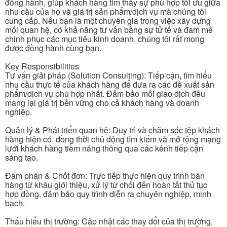
đồng hành, giúp khách hàng tìm thấy sự phù hợp tối ưu giữa
nhu cầu của họ và giá trị sản phẩm/dịch vụ mà chúng tôi
cung cấp. Nếu bạn là một chuyên gia trong việc xây dựng
mối quan hệ, có khả năng tư vấn bằng sự tử tế và đam mê
chinh phục các mục tiêu kinh doanh, chúng tôi rất mong
được đồng hành cùng bạn.
Key Responsibilities
Tư vấn giải pháp (Solution Consulting): Tiếp cận, tìm hiểu
nhu cầu thực tế của khách hàng để đưa ra các đề xuất sản
phẩm/dịch vụ phù hợp nhất. Đảm bảo mỗi giao dịch đều
mang lại giá trị bền vững cho cả khách hàng và doanh
nghiệp.
Quản lý & Phát triển quan hệ: Duy trì và chăm sóc tệp khách
hàng hiện có, đồng thời chủ động tìm kiếm và mở rộng mạng
lưới khách hàng tiềm năng thông qua các kênh tiếp cận
sáng tạo.
Đàm phán & Chốt đơn: Trực tiếp thực hiện quy trình bán
hàng từ khâu giới thiệu, xử lý từ chối đến hoàn tất thủ tục
hợp đồng, đảm bảo quy trình diễn ra chuyên nghiệp, minh
bạch.
Thấu hiểu thị trường: Cập nhật các thay đổi của thị trường,