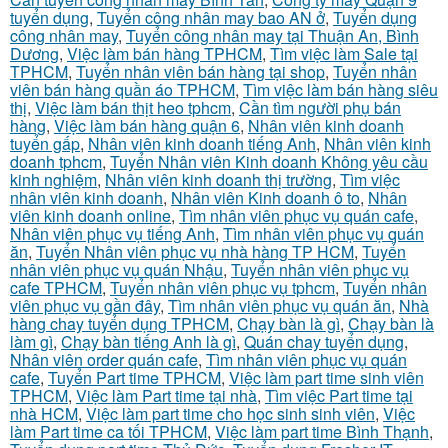
tuyển dụng
,
Tuyển công nhân may bao AN ở
,
Tuyển dụng
công nhân may
,
Tuyển công nhân may tại Thuận An, Bình
Dương
,
Việc làm bán hàng TPHCM
,
Tìm việc làm Sale tại
TPHCM
,
Tuyển nhân viên bán hàng tại shop
,
Tuyển nhân
viên bán hàng quần áo TPHCM
,
Tìm việc làm bán hàng siêu
thị
,
Việc làm bán thịt heo tphcm
,
Cần tìm người phụ bán
hàng
,
Việc làm bán hàng quận 6
,
Nhân viên kinh doanh
tuyển gấp
,
Nhân viên kinh doanh tiếng Anh
,
Nhân viên kinh
doanh tphcm
,
Tuyển Nhân viên Kinh doanh Không yêu cầu
kinh nghiệm
,
Nhân viên kinh doanh thị trường
,
Tìm việc
nhân viên kinh doanh
,
Nhân viên Kinh doanh ô to
,
Nhân
viên kinh doanh online
,
Tìm nhân viên phục vụ quán cafe
,
Nhân viên phục vụ tiếng Anh
,
Tìm nhân viên phục vụ quán
ăn
,
Tuyển Nhân viên phục vụ nhà hàng TP HCM
,
Tuyển
nhân viên phục vụ quán Nhậu
,
Tuyển nhân viên phục vụ
cafe TPHCM
,
Tuyển nhân viên phục vụ tphcm
,
Tuyển nhân
viên phục vụ gần đây
,
Tìm nhân viên phục vụ quán ăn
,
Nhà
hàng chay tuyển dụng TPHCM
,
Chạy bàn là gì
,
Chạy bàn là
làm gì
,
Chạy bàn tiếng Anh là gì
,
Quán chay tuyển dụng
,
Nhân viên order quán cafe
,
Tìm nhân viên phục vụ quán
cafe
,
Tuyển Part time TPHCM
,
Việc làm part time sinh viên
TPHCM
,
Việc làm Part time tại nhà
,
Tìm việc Part time tại
nhà HCM
,
Việc làm part time cho học sinh sinh viên
,
Việc
làm Part time ca tối TPHCM
,
Việc làm part time Bình Thạnh
,