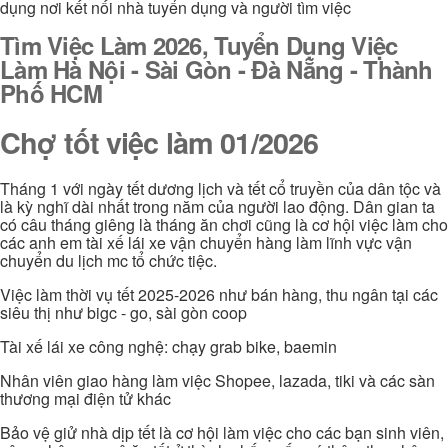
dụng nơi kết nối nhà tuyển dụng và người tìm việc
Tìm Việc Làm 2026, Tuyển Dụng Việc
Làm Hà Nội - Sài Gòn - Đà Nẵng - Thành
Phố HCM
Chợ tốt việc làm 01/2026
Tháng 1 với ngày tết dương lịch và tết cổ truyền của dân tộc và
là kỳ nghĩ dài nhất trong năm của người lao động. Dân gian ta
có câu tháng giêng là tháng ăn chơi cũng là cơ hội việc làm cho
các anh em tài xế lái xe vận chuyển hàng làm lĩnh vực vận
chuyển du lịch mc tổ chức tiệc.
Việc làm thời vụ tết 2025-2026 như bán hàng, thu ngân tại các
siêu thị như bigc - go, sài gòn coop
Tài xế lái xe công nghệ: chạy grab bike, baemin
Nhân viên giao hàng làm việc Shopee, lazada, tiki và các sàn
thương mại điện tử khác
Bảo vệ giử nhà dịp tết là cơ hội làm việc cho các bạn sinh viên,