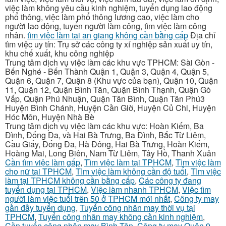
việc làm không yêu cầu kinh nghiệm, tuyển dụng lao động
phổ thông, việc làm phổ thông lương cao, việc làm cho
người lao động, tuyển người làm công, tìm việc làm công
nhân.
tìm việc làm tại an giang không cần bằng cấp
Địa chỉ
tìm việc uy tín: Trụ sở các công ty xí nghiệp sản xuất uy tín,
khu chế xuất, khu công nghiệp
Trung tâm dịch vụ việc làm các khu vực TPHCM: Sài Gòn -
Bến Nghé - Bến Thành Quận 1, Quận 3, Quận 4, Quận 5,
Quận 6, Quận 7, Quận 8 (Khu vực của bạn), Quận 10, Quận
11, Quận 12, Quận Bình Tân, Quận Bình Thạnh, Quận Gò
Vấp, Quận Phú Nhuận, Quận Tân Bình, Quận Tân Phú3
Huyện Bình Chánh, Huyện Cần Giờ, Huyện Củ Chi, Huyện
Hóc Môn, Huyện Nhà Bè
Trung tâm dịch vụ việc làm các khu vực: Hoàn Kiếm, Ba
Đình, Đống Đa, và Hai Bà Trưng, Ba Đình, Bắc Từ Liêm,
Cầu Giấy, Đống Đa, Hà Đông, Hai Bà Trưng, Hoàn Kiếm,
Hoàng Mai, Long Biên, Nam Từ Liêm, Tây Hồ, Thanh Xuân
Cần tìm việc làm gấp
,
Tìm việc làm tại TPHCM
,
Tìm việc làm
cho nữ tại TPHCM
,
Tìm việc làm không cần độ tuổi
,
Tìm việc
làm tại TPHCM không cần bằng cấp
,
Các công ty đang
tuyển dụng tại TPHCM
,
Việc làm nhanh TPHCM
,
Việc tìm
người làm việc tuổi trên 50 ở TPHCM mới nhất
,
Công ty may
gần đầy tuyển dụng
,
Tuyển công nhân may thời vụ tại
TPHCM
,
Tuyển công nhân may không cần kinh nghiệm
,
Cần tuyển công nhân may Bình Tân
,
Công ty may Quận 9