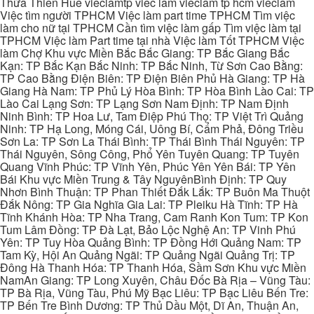
Thừa Thiên Huế vieclamtp viec lam vieclam tp hcm vieclam
Việc tìm người TPHCM Việc làm part time TPHCM Tìm việc
làm cho nữ tại TPHCM Cần tìm việc làm gấp Tìm việc làm tại
TPHCM Việc làm Part time tại nhà Việc làm Tốt TPHCM Việc
làm Chợ Khu vực Miền Bắc Bắc Giang: TP Bắc Giang Bắc
Kạn: TP Bắc Kạn Bắc Ninh: TP Bắc Ninh, Từ Sơn Cao Bằng:
TP Cao Bằng Điện Biên: TP Điện Biên Phủ Hà Giang: TP Hà
Giang Hà Nam: TP Phủ Lý Hòa Bình: TP Hòa Bình Lào Cai: TP
Lào Cai Lạng Sơn: TP Lạng Sơn Nam Định: TP Nam Định
Ninh Bình: TP Hoa Lư, Tam Điệp Phú Thọ: TP Việt Trì Quảng
Ninh: TP Hạ Long, Móng Cái, Uông Bí, Cẩm Phả, Đông Triều
Sơn La: TP Sơn La Thái Bình: TP Thái Bình Thái Nguyên: TP
Thái Nguyên, Sông Công, Phổ Yên Tuyên Quang: TP Tuyên
Quang Vĩnh Phúc: TP Vĩnh Yên, Phúc Yên Yên Bái: TP Yên
Bái Khu vực Miền Trung & Tây NguyênBình Định: TP Quy
Nhơn Bình Thuận: TP Phan Thiết Đắk Lắk: TP Buôn Ma Thuột
Đắk Nông: TP Gia Nghĩa Gia Lai: TP Pleiku Hà Tĩnh: TP Hà
Tĩnh Khánh Hòa: TP Nha Trang, Cam Ranh Kon Tum: TP Kon
Tum Lâm Đồng: TP Đà Lạt, Bảo Lộc Nghệ An: TP Vinh Phú
Yên: TP Tuy Hòa Quảng Bình: TP Đồng Hới Quảng Nam: TP
Tam Kỳ, Hội An Quảng Ngãi: TP Quảng Ngãi Quảng Trị: TP
Đông Hà Thanh Hóa: TP Thanh Hóa, Sầm Sơn Khu vực Miền
NamAn Giang: TP Long Xuyên, Châu Đốc Bà Rịa – Vũng Tàu:
TP Bà Rịa, Vũng Tàu, Phú Mỹ Bạc Liêu: TP Bạc Liêu Bến Tre:
TP Bến Tre Bình Dương: TP Thủ Dầu Một, Dĩ An, Thuận An,