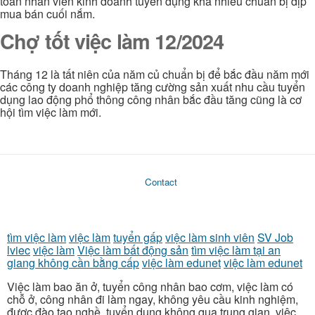
toán nhân viên kinh doanh tuyển dụng khá nhiều chuẫn bị dịp
mua bán cuối nắm.
Chợ tốt việc làm 12/2024
Tháng 12 là tất niên của năm củ chuẩn bị để bắc đầu năm mới
các công ty doanh nghiệp tăng cường sản xuất nhu cầu tuyển
dụng lao động phổ thông công nhân bắc đầu tăng cũng là cơ
hội tìm việc làm mới.
Contact
tìm việc làm
việc làm
tuyển gấp
việc làm sinh viên
SV Job
lviec
việc làm
Việc làm bất động sản
tìm việc làm tại an
giang không cần bằng cấp
việc làm edunet
việc làm edunet
Việc làm bao ăn ở, tuyển công nhân bao cơm, việc làm có
chỗ ở, công nhân đi làm ngay, không yêu cầu kinh nghiệm,
được đào tạo nghề, tuyển dụng không qua trung gian, việc