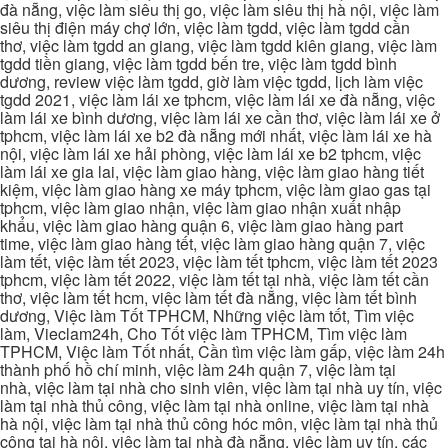
đà nẵng, việc làm siêu thị go, việc làm siêu thị hà nội, việc làm
siêu thị điện máy chợ lớn, việc làm tgdd, việc làm tgdd cần
thơ, việc làm tgdd an giang, việc làm tgdd kiên giang, việc làm
tgdd tiền giang, việc làm tgdd bến tre, việc làm tgdd bình
dương, review việc làm tgdd, giờ làm việc tgdd, lịch làm việc
tgdd 2021, việc làm lái xe tphcm, việc làm lái xe đà nẵng, việc
làm lái xe bình dương, việc làm lái xe cần thơ, việc làm lái xe ở
tphcm, việc làm lái xe b2 đà nẵng mới nhất, việc làm lái xe hà
nội, việc làm lái xe hải phòng, việc làm lái xe b2 tphcm, việc
làm lái xe gia lai, việc làm giao hàng, việc làm giao hàng tiết
kiệm, việc làm giao hàng xe máy tphcm, việc làm giao gas tại
tphcm, việc làm giao nhận, việc làm giao nhận xuất nhập
khẩu, việc làm giao hàng quận 6, việc làm giao hàng part
time, việc làm giao hàng tết, việc làm giao hàng quận 7, việc
làm tết, việc làm tết 2023, việc làm tết tphcm, việc làm tết 2023
tphcm, việc làm tết 2022, việc làm tết tại nhà, việc làm tết cần
thơ, việc làm tết hcm, việc làm tết đà nẵng, việc làm tết bình
dương, Việc làm Tốt TPHCM, Những việc làm tốt, Tìm việc
làm, Vieclam24h, Cho Tốt việc làm TPHCM, Tìm việc làm
TPHCM, Việc làm Tốt nhất, Cần tìm việc làm gấp, việc làm 24h
thành phố hồ chí minh, việc làm 24h quận 7, việc làm tại
nhà, việc làm tại nhà cho sinh viên, việc làm tại nhà uy tín, việc
làm tại nhà thủ công, việc làm tại nhà online, việc làm tại nhà
hà nội, việc làm tại nhà thủ công hóc môn, việc làm tại nhà thủ
công tại hà nội, việc làm tại nhà đà nẵng, việc làm uy tín, các