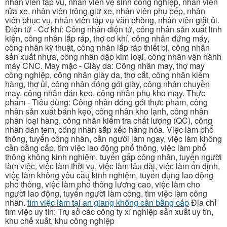
nhân viên tạp vụ, nhân viên vệ sinh công nghiệp, nhân viên
rửa xe, nhân viên trông giữ xe, nhân viên phụ bếp, nhân
viên phục vụ, nhân viên tạp vụ văn phòng, nhân viên giặt ủi.
Điện tử - Cơ khí: Công nhân điện tử, công nhân sản xuất linh
kiện, công nhân lắp ráp, thợ cơ khí, công nhân đứng máy,
công nhân kỹ thuật, công nhân lắp ráp thiết bị, công nhân
sản xuất nhựa, công nhân dập kim loại, công nhân vận hành
máy CNC. May mặc - Giày da: Công nhân may, thợ may
công nghiệp, công nhân giày da, thợ cắt, công nhân kiểm
hàng, thợ ủi, công nhân đóng gói giày, công nhân chuyền
may, công nhân dán keo, công nhân phụ kho may. Thực
phẩm - Tiêu dùng: Công nhân đóng gói thực phẩm, công
nhân sản xuất bánh kẹo, công nhân kho lạnh, công nhân
phân loại hàng, công nhân kiểm tra chất lượng (QC), công
nhân dán tem, công nhân sắp xếp hàng hóa. Việc làm phổ
thông, tuyển công nhân, cần người làm ngay, việc làm không
cần bằng cấp, tìm việc lao động phổ thông, việc làm phổ
thông không kinh nghiệm, tuyển gấp công nhân, tuyển người
làm việc, việc làm thời vụ, việc làm lâu dài, việc làm ổn định,
việc làm không yêu cầu kinh nghiệm, tuyển dụng lao động
phổ thông, việc làm phổ thông lương cao, việc làm cho
người lao động, tuyển người làm công, tìm việc làm công
nhân.
tìm việc làm tại an giang không cần bằng cấp
Địa chỉ
tìm việc uy tín: Trụ sở các công ty xí nghiệp sản xuất uy tín,
khu chế xuất, khu công nghiệp