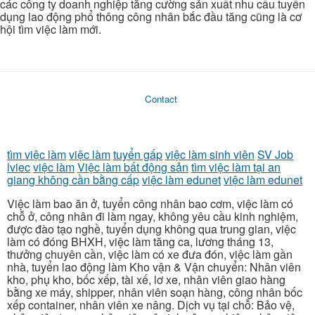
các công ty doanh nghiệp tăng cường sản xuất nhu cầu tuyển
dụng lao động phổ thông công nhân bắc đầu tăng cũng là cơ
hội tìm việc làm mới.
Contact
tìm việc làm
việc làm
tuyển gấp
việc làm sinh viên
SV Job
lviec
việc làm
Việc làm bất động sản
tìm việc làm tại an
giang không cần bằng cấp
việc làm edunet
việc làm edunet
Việc làm bao ăn ở, tuyển công nhân bao cơm, việc làm có
chỗ ở, công nhân đi làm ngay, không yêu cầu kinh nghiệm,
được đào tạo nghề, tuyển dụng không qua trung gian, việc
làm có đóng BHXH, việc làm tăng ca, lương tháng 13,
thưởng chuyên cần, việc làm có xe đưa đón, việc làm gần
nhà, tuyển lao động làm Kho vận & Vận chuyển: Nhân viên
kho, phụ kho, bốc xếp, tài xế, lơ xe, nhân viên giao hàng
bằng xe máy, shipper, nhân viên soạn hàng, công nhân bốc
xếp container, nhân viên xe nâng. Dịch vụ tại chỗ: Bảo vệ,