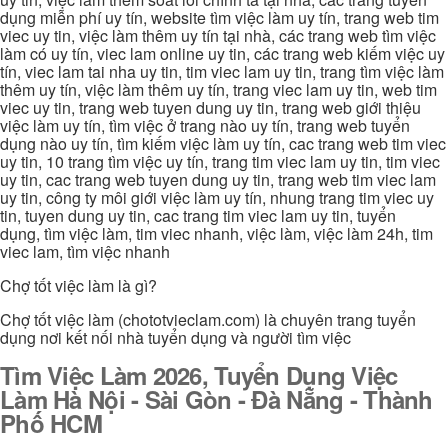
dụng miễn phí uy tín, website tìm việc làm uy tín, trang web tim
viec uy tin, việc làm thêm uy tín tại nhà, các trang web tìm việc
làm có uy tín, viec lam online uy tin, các trang web kiếm việc uy
tín, viec lam tai nha uy tin, tim viec lam uy tin, trang tìm việc làm
thêm uy tín, việc làm thêm uy tín, trang viec lam uy tin, web tim
viec uy tin, trang web tuyen dung uy tin, trang web giới thiệu
việc làm uy tín, tìm việc ở trang nào uy tín, trang web tuyển
dụng nào uy tín, tìm kiếm việc làm uy tín, cac trang web tim viec
uy tin, 10 trang tìm việc uy tín, trang tim viec lam uy tin, tim viec
uy tin, cac trang web tuyen dung uy tin, trang web tim viec lam
uy tin, công ty môi giới việc làm uy tín, nhung trang tim viec uy
tin, tuyen dung uy tin, cac trang tim viec lam uy tin, tuyển
dụng, tìm việc làm, tim viec nhanh, việc làm, việc làm 24h, tim
viec lam, tìm việc nhanh
Chợ tốt việc làm là gì?
Chợ tốt việc làm (chototvieclam.com) là chuyên trang tuyển
dụng nơi kết nối nhà tuyển dụng và người tìm việc
Tìm Việc Làm 2026, Tuyển Dụng Việc
Làm Hà Nội - Sài Gòn - Đà Nẵng - Thành
Phố HCM