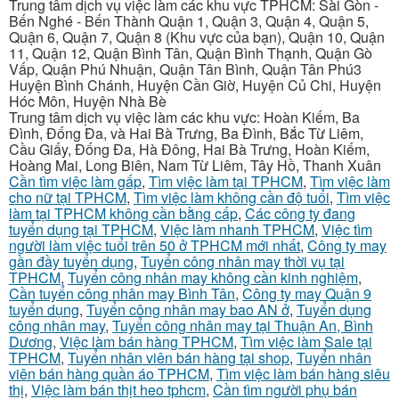
Trung tâm dịch vụ việc làm các khu vực TPHCM: Sài Gòn -
Bến Nghé - Bến Thành Quận 1, Quận 3, Quận 4, Quận 5,
Quận 6, Quận 7, Quận 8 (Khu vực của bạn), Quận 10, Quận
11, Quận 12, Quận Bình Tân, Quận Bình Thạnh, Quận Gò
Vấp, Quận Phú Nhuận, Quận Tân Bình, Quận Tân Phú3
Huyện Bình Chánh, Huyện Cần Giờ, Huyện Củ Chi, Huyện
Hóc Môn, Huyện Nhà Bè
Trung tâm dịch vụ việc làm các khu vực: Hoàn Kiếm, Ba
Đình, Đống Đa, và Hai Bà Trưng, Ba Đình, Bắc Từ Liêm,
Cầu Giấy, Đống Đa, Hà Đông, Hai Bà Trưng, Hoàn Kiếm,
Hoàng Mai, Long Biên, Nam Từ Liêm, Tây Hồ, Thanh Xuân
Cần tìm việc làm gấp
,
Tìm việc làm tại TPHCM
,
Tìm việc làm
cho nữ tại TPHCM
,
Tìm việc làm không cần độ tuổi
,
Tìm việc
làm tại TPHCM không cần bằng cấp
,
Các công ty đang
tuyển dụng tại TPHCM
,
Việc làm nhanh TPHCM
,
Việc tìm
người làm việc tuổi trên 50 ở TPHCM mới nhất
,
Công ty may
gần đầy tuyển dụng
,
Tuyển công nhân may thời vụ tại
TPHCM
,
Tuyển công nhân may không cần kinh nghiệm
,
Cần tuyển công nhân may Bình Tân
,
Công ty may Quận 9
tuyển dụng
,
Tuyển công nhân may bao AN ở
,
Tuyển dụng
công nhân may
,
Tuyển công nhân may tại Thuận An, Bình
Dương
,
Việc làm bán hàng TPHCM
,
Tìm việc làm Sale tại
TPHCM
,
Tuyển nhân viên bán hàng tại shop
,
Tuyển nhân
viên bán hàng quần áo TPHCM
,
Tìm việc làm bán hàng siêu
thị
,
Việc làm bán thịt heo tphcm
,
Cần tìm người phụ bán