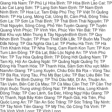
Giang Hà Nam: TP Phủ Lý Hòa Bình: TP Hòa Bình Lào Cai: TP
Lào Cai Lạng Sơn: TP Lạng Sơn Nam Định: TP Nam Định
Ninh Bình: TP Hoa Lư, Tam Điệp Phú Thọ: TP Việt Trì Quảng
Ninh: TP Hạ Long, Móng Cái, Uông Bí, Cẩm Phả, Đông Triều
Sơn La: TP Sơn La Thái Bình: TP Thái Bình Thái Nguyên: TP
Thái Nguyên, Sông Công, Phổ Yên Tuyên Quang: TP Tuyên
Quang Vĩnh Phúc: TP Vĩnh Yên, Phúc Yên Yên Bái: TP Yên
Bái Khu vực Miền Trung & Tây NguyênBình Định: TP Quy
Nhơn Bình Thuận: TP Phan Thiết Đắk Lắk: TP Buôn Ma Thuột
Đắk Nông: TP Gia Nghĩa Gia Lai: TP Pleiku Hà Tĩnh: TP Hà
Tĩnh Khánh Hòa: TP Nha Trang, Cam Ranh Kon Tum: TP Kon
Tum Lâm Đồng: TP Đà Lạt, Bảo Lộc Nghệ An: TP Vinh Phú
Yên: TP Tuy Hòa Quảng Bình: TP Đồng Hới Quảng Nam: TP
Tam Kỳ, Hội An Quảng Ngãi: TP Quảng Ngãi Quảng Trị: TP
Đông Hà Thanh Hóa: TP Thanh Hóa, Sầm Sơn Khu vực Miền
NamAn Giang: TP Long Xuyên, Châu Đốc Bà Rịa – Vũng Tàu:
TP Bà Rịa, Vũng Tàu, Phú Mỹ Bạc Liêu: TP Bạc Liêu Bến Tre:
TP Bến Tre Bình Dương: TP Thủ Dầu Một, Dĩ An, Thuận An,
Tân Uyên, Bến Cát Cà Mau: TP Cà Mau Cần Thơ: TP Cần Thơ
(trực thuộc Trung ương) Đồng Nai: TP Biên Hòa, Long Khánh
Đồng Tháp: TP Cao Lãnh, Sa Đéc, Hồng Ngự Hậu Giang: TP
Vị Thanh, Ngã Bảy Kiên Giang: TP Rạch Giá, Hà Tiên, Phú
Quốc Long An: TP Tân An Sóc Trăng: TP Sóc Trăng Tây Ninh:
TP Tây Ninh Tiền Giang: TP Mỹ Tho, Gò Công Trà Vinh: TP
Trà Vinh Vĩnh Long: TP Vĩnh Long