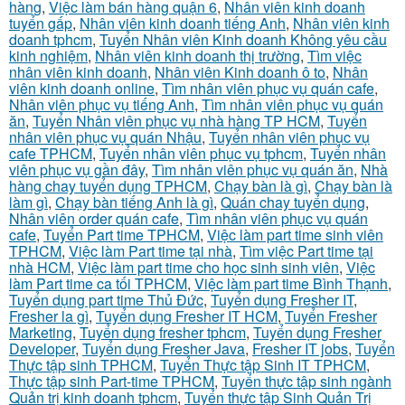
hàng
,
Việc làm bán hàng quận 6
,
Nhân viên kinh doanh
tuyển gấp
,
Nhân viên kinh doanh tiếng Anh
,
Nhân viên kinh
doanh tphcm
,
Tuyển Nhân viên Kinh doanh Không yêu cầu
kinh nghiệm
,
Nhân viên kinh doanh thị trường
,
Tìm việc
nhân viên kinh doanh
,
Nhân viên Kinh doanh ô to
,
Nhân
viên kinh doanh online
,
Tìm nhân viên phục vụ quán cafe
,
Nhân viên phục vụ tiếng Anh
,
Tìm nhân viên phục vụ quán
ăn
,
Tuyển Nhân viên phục vụ nhà hàng TP HCM
,
Tuyển
nhân viên phục vụ quán Nhậu
,
Tuyển nhân viên phục vụ
cafe TPHCM
,
Tuyển nhân viên phục vụ tphcm
,
Tuyển nhân
viên phục vụ gần đây
,
Tìm nhân viên phục vụ quán ăn
,
Nhà
hàng chay tuyển dụng TPHCM
,
Chạy bàn là gì
,
Chạy bàn là
làm gì
,
Chạy bàn tiếng Anh là gì
,
Quán chay tuyển dụng
,
Nhân viên order quán cafe
,
Tìm nhân viên phục vụ quán
cafe
,
Tuyển Part time TPHCM
,
Việc làm part time sinh viên
TPHCM
,
Việc làm Part time tại nhà
,
Tìm việc Part time tại
nhà HCM
,
Việc làm part time cho học sinh sinh viên
,
Việc
làm Part time ca tối TPHCM
,
Việc làm part time Bình Thạnh
,
Tuyển dụng part time Thủ Đức
,
Tuyển dụng Fresher IT
,
Fresher la gì
,
Tuyển dụng Fresher IT HCM
,
Tuyển Fresher
Marketing
,
Tuyển dụng fresher tphcm
,
Tuyển dụng Fresher
Developer
,
Tuyển dụng Fresher Java
,
Fresher IT jobs
,
Tuyển
Thực tập sinh TPHCM
,
Tuyển Thực tập Sinh IT TPHCM
,
Thực tập sinh Part-time TPHCM
,
Tuyển thực tập sinh ngành
Quản trị kinh doanh tphcm
,
Tuyển thực tập Sinh Quản Trị