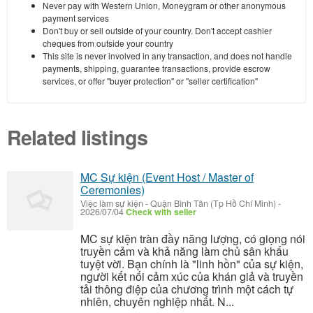
Never pay with Western Union, Moneygram or other anonymous
payment services
Don't buy or sell outside of your country. Don't accept cashier
cheques from outside your country
This site is never involved in any transaction, and does not handle
payments, shipping, guarantee transactions, provide escrow
services, or offer "buyer protection" or "seller certification"
Related listings
MC Sự kiện (Event Host / Master of
Ceremonies)
Việc làm sự kiện
-
Quận Bình Tân (Tp Hồ Chí Minh)
-
2026/07/04
Check with seller
MC sự kiện tràn đầy năng lượng, có giọng nói
truyền cảm và khả năng làm chủ sân khấu
tuyệt vời. Bạn chính là "linh hồn" của sự kiện,
người kết nối cảm xúc của khán giả và truyền
tải thông điệp của chương trình một cách tự
nhiên, chuyên nghiệp nhất. N...