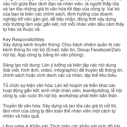
cầu nối giữa Ban lãnh đạo và nhân viên, là người thắp lửa
và lan tỏa những giá trị văn hóa tốt đẹp của công ty. Vai trò
của bạn là biến các chính sách, định hướng của doanh
nghiệp trở nên gần gũi, dễ tiếp nhận, đồng thời xây dựng
môi trường làm việc gắn kết, nơi mỗi nhân viên đều cảm thấy
tự hào và thuộc về.
Key Responsibilities
Xây dựng kênh truyền thông: Chịu trách nhiệm quản trị các
kênh thông tin nội bộ (Email, bản tin, Group Facebook/Zalo
nội bộ, App công ty, bảng tin văn phòng).
Sáng tạo nội dung: Lên ý tưởng và biên tập các nội dung
(bài viết, hình ảnh, video, infographic) để truyền tải thông tin,
chính sách hoặc vinh danh các cá nhân, tập thể tiêu biểu.
Tổ chức sự kiện văn hóa: Lên kế hoạch và triển khai các
hoạt động gắn kết: sinh nhật nhân viên, teambuilding, lễ hội
công ty, các cuộc thi nội bộ, workshop phát triển bản thân.
Truyền tải văn hóa: Xây dựng và lan tỏa các giá trị cốt lõi,
tầm nhìn của công ty đến toàn thể nhân viên một cách tự
nhiên và hiệu quả.
Lắng nghe & Khảo sát: Thực hiện các khảo sát mức độ hài