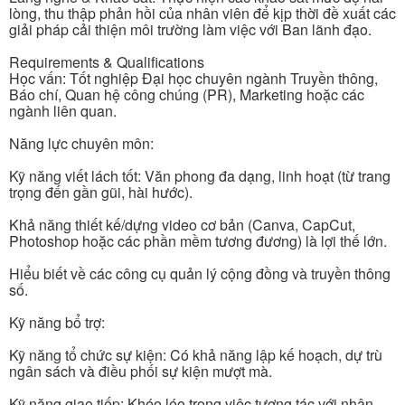
lòng, thu thập phản hồi của nhân viên để kịp thời đề xuất các
giải pháp cải thiện môi trường làm việc với Ban lãnh đạo.
Requirements & Qualifications
Học vấn: Tốt nghiệp Đại học chuyên ngành Truyền thông,
Báo chí, Quan hệ công chúng (PR), Marketing hoặc các
ngành liên quan.
Năng lực chuyên môn:
Kỹ năng viết lách tốt: Văn phong đa dạng, linh hoạt (từ trang
trọng đến gần gũi, hài hước).
Khả năng thiết kế/dựng video cơ bản (Canva, CapCut,
Photoshop hoặc các phần mềm tương đương) là lợi thế lớn.
Hiểu biết về các công cụ quản lý cộng đồng và truyền thông
số.
Kỹ năng bổ trợ:
Kỹ năng tổ chức sự kiện: Có khả năng lập kế hoạch, dự trù
ngân sách và điều phối sự kiện mượt mà.
Kỹ năng giao tiếp: Khéo léo trong việc tương tác với nhân