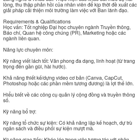
lòng, thu thập phản hồi của nhân viên để kịp thời đề xuất các
giải pháp cải thiện môi trường làm việc với Ban lãnh đạo.
Requirements & Qualifications
Học vấn: Tốt nghiệp Đại học chuyên ngành Truyền thông,
Báo chí, Quan hệ công chúng (PR), Marketing hoặc các
ngành liên quan.
Năng lực chuyên môn:
Kỹ năng viết lách tốt: Văn phong đa dạng, linh hoạt (từ trang
trọng đến gần gũi, hài hước).
Khả năng thiết kế/dựng video cơ bản (Canva, CapCut,
Photoshop hoặc các phần mềm tương đương) là lợi thế lớn.
Hiểu biết về các công cụ quản lý cộng đồng và truyền thông
số.
Kỹ năng bổ trợ:
Kỹ năng tổ chức sự kiện: Có khả năng lập kế hoạch, dự trù
ngân sách và điều phối sự kiện mượt mà.
Kỹ năng giao tiếp: Khéo léo trong việc tương tác với nhân