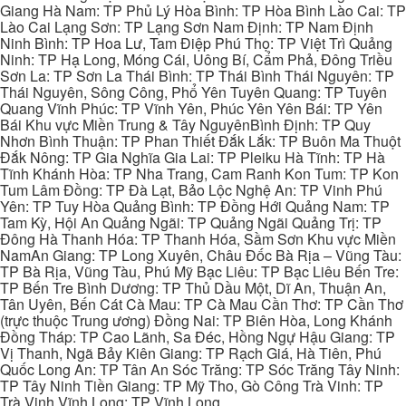
Giang Hà Nam: TP Phủ Lý Hòa Bình: TP Hòa Bình Lào Cai: TP
Lào Cai Lạng Sơn: TP Lạng Sơn Nam Định: TP Nam Định
Ninh Bình: TP Hoa Lư, Tam Điệp Phú Thọ: TP Việt Trì Quảng
Ninh: TP Hạ Long, Móng Cái, Uông Bí, Cẩm Phả, Đông Triều
Sơn La: TP Sơn La Thái Bình: TP Thái Bình Thái Nguyên: TP
Thái Nguyên, Sông Công, Phổ Yên Tuyên Quang: TP Tuyên
Quang Vĩnh Phúc: TP Vĩnh Yên, Phúc Yên Yên Bái: TP Yên
Bái Khu vực Miền Trung & Tây NguyênBình Định: TP Quy
Nhơn Bình Thuận: TP Phan Thiết Đắk Lắk: TP Buôn Ma Thuột
Đắk Nông: TP Gia Nghĩa Gia Lai: TP Pleiku Hà Tĩnh: TP Hà
Tĩnh Khánh Hòa: TP Nha Trang, Cam Ranh Kon Tum: TP Kon
Tum Lâm Đồng: TP Đà Lạt, Bảo Lộc Nghệ An: TP Vinh Phú
Yên: TP Tuy Hòa Quảng Bình: TP Đồng Hới Quảng Nam: TP
Tam Kỳ, Hội An Quảng Ngãi: TP Quảng Ngãi Quảng Trị: TP
Đông Hà Thanh Hóa: TP Thanh Hóa, Sầm Sơn Khu vực Miền
NamAn Giang: TP Long Xuyên, Châu Đốc Bà Rịa – Vũng Tàu:
TP Bà Rịa, Vũng Tàu, Phú Mỹ Bạc Liêu: TP Bạc Liêu Bến Tre:
TP Bến Tre Bình Dương: TP Thủ Dầu Một, Dĩ An, Thuận An,
Tân Uyên, Bến Cát Cà Mau: TP Cà Mau Cần Thơ: TP Cần Thơ
(trực thuộc Trung ương) Đồng Nai: TP Biên Hòa, Long Khánh
Đồng Tháp: TP Cao Lãnh, Sa Đéc, Hồng Ngự Hậu Giang: TP
Vị Thanh, Ngã Bảy Kiên Giang: TP Rạch Giá, Hà Tiên, Phú
Quốc Long An: TP Tân An Sóc Trăng: TP Sóc Trăng Tây Ninh:
TP Tây Ninh Tiền Giang: TP Mỹ Tho, Gò Công Trà Vinh: TP
Trà Vinh Vĩnh Long: TP Vĩnh Long