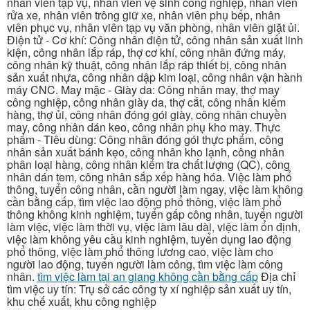
nhân viên tạp vụ, nhân viên vệ sinh công nghiệp, nhân viên
rửa xe, nhân viên trông giữ xe, nhân viên phụ bếp, nhân
viên phục vụ, nhân viên tạp vụ văn phòng, nhân viên giặt ủi.
Điện tử - Cơ khí: Công nhân điện tử, công nhân sản xuất linh
kiện, công nhân lắp ráp, thợ cơ khí, công nhân đứng máy,
công nhân kỹ thuật, công nhân lắp ráp thiết bị, công nhân
sản xuất nhựa, công nhân dập kim loại, công nhân vận hành
máy CNC. May mặc - Giày da: Công nhân may, thợ may
công nghiệp, công nhân giày da, thợ cắt, công nhân kiểm
hàng, thợ ủi, công nhân đóng gói giày, công nhân chuyền
may, công nhân dán keo, công nhân phụ kho may. Thực
phẩm - Tiêu dùng: Công nhân đóng gói thực phẩm, công
nhân sản xuất bánh kẹo, công nhân kho lạnh, công nhân
phân loại hàng, công nhân kiểm tra chất lượng (QC), công
nhân dán tem, công nhân sắp xếp hàng hóa. Việc làm phổ
thông, tuyển công nhân, cần người làm ngay, việc làm không
cần bằng cấp, tìm việc lao động phổ thông, việc làm phổ
thông không kinh nghiệm, tuyển gấp công nhân, tuyển người
làm việc, việc làm thời vụ, việc làm lâu dài, việc làm ổn định,
việc làm không yêu cầu kinh nghiệm, tuyển dụng lao động
phổ thông, việc làm phổ thông lương cao, việc làm cho
người lao động, tuyển người làm công, tìm việc làm công
nhân.
tìm việc làm tại an giang không cần bằng cấp
Địa chỉ
tìm việc uy tín: Trụ sở các công ty xí nghiệp sản xuất uy tín,
khu chế xuất, khu công nghiệp