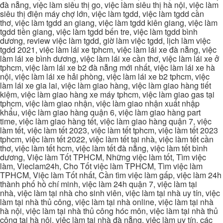
đà nẵng, việc làm siêu thị go, việc làm siêu thị hà nội, việc làm
siêu thị điện máy chợ lớn, việc làm tgdd, việc làm tgdd cần
thơ, việc làm tgdd an giang, việc làm tgdd kiên giang, việc làm
tgdd tiền giang, việc làm tgdd bến tre, việc làm tgdd bình
dương, review việc làm tgdd, giờ làm việc tgdd, lịch làm việc
tgdd 2021, việc làm lái xe tphcm, việc làm lái xe đà nẵng, việc
làm lái xe bình dương, việc làm lái xe cần thơ, việc làm lái xe ở
tphcm, việc làm lái xe b2 đà nẵng mới nhất, việc làm lái xe hà
nội, việc làm lái xe hải phòng, việc làm lái xe b2 tphcm, việc
làm lái xe gia lai, việc làm giao hàng, việc làm giao hàng tiết
kiệm, việc làm giao hàng xe máy tphcm, việc làm giao gas tại
tphcm, việc làm giao nhận, việc làm giao nhận xuất nhập
khẩu, việc làm giao hàng quận 6, việc làm giao hàng part
time, việc làm giao hàng tết, việc làm giao hàng quận 7, việc
làm tết, việc làm tết 2023, việc làm tết tphcm, việc làm tết 2023
tphcm, việc làm tết 2022, việc làm tết tại nhà, việc làm tết cần
thơ, việc làm tết hcm, việc làm tết đà nẵng, việc làm tết bình
dương, Việc làm Tốt TPHCM, Những việc làm tốt, Tìm việc
làm, Vieclam24h, Cho Tốt việc làm TPHCM, Tìm việc làm
TPHCM, Việc làm Tốt nhất, Cần tìm việc làm gấp, việc làm 24h
thành phố hồ chí minh, việc làm 24h quận 7, việc làm tại
nhà, việc làm tại nhà cho sinh viên, việc làm tại nhà uy tín, việc
làm tại nhà thủ công, việc làm tại nhà online, việc làm tại nhà
hà nội, việc làm tại nhà thủ công hóc môn, việc làm tại nhà thủ
công tại hà nội, việc làm tại nhà đà nẵng, việc làm uy tín, các