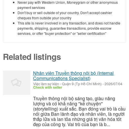
Never pay with Western Union, Moneygram or other anonymous
payment services
Don't buy or sell outside of your country. Don't accept cashier
cheques from outside your country
This site is never involved in any transaction, and does not handle
payments, shipping, guarantee transactions, provide escrow
services, or offer "buyer protection" or "seller certification"
Related listings
Nhân viên Truyền thông nội bộ (Internal
Communications Specialist)
Việc làm sự kiện
-
Quận 9 (Tp Hồ Chí Minh)
-
2026/07/04
Check with seller
Truyền thông nội bộ sáng tạo, giàu năng
lượng và có khả năng "kể chuyện"
(storytelling) xuất sắc. Bạn đóng vai trò là cầu
nối giữa Ban lãnh đạo và nhân viên, là người
thắp lửa và lan tỏa những giá trị văn hóa tốt
đẹp của công ty. Vai trò của bạn là b...