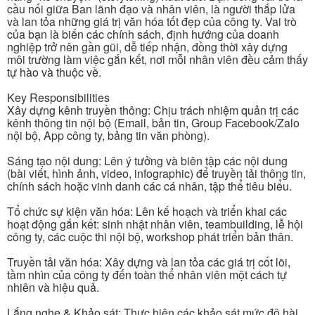
cầu nối giữa Ban lãnh đạo và nhân viên, là người thắp lửa
và lan tỏa những giá trị văn hóa tốt đẹp của công ty. Vai trò
của bạn là biến các chính sách, định hướng của doanh
nghiệp trở nên gần gũi, dễ tiếp nhận, đồng thời xây dựng
môi trường làm việc gắn kết, nơi mỗi nhân viên đều cảm thấy
tự hào và thuộc về.
Key Responsibilities
Xây dựng kênh truyền thông: Chịu trách nhiệm quản trị các
kênh thông tin nội bộ (Email, bản tin, Group Facebook/Zalo
nội bộ, App công ty, bảng tin văn phòng).
Sáng tạo nội dung: Lên ý tưởng và biên tập các nội dung
(bài viết, hình ảnh, video, infographic) để truyền tải thông tin,
chính sách hoặc vinh danh các cá nhân, tập thể tiêu biểu.
Tổ chức sự kiện văn hóa: Lên kế hoạch và triển khai các
hoạt động gắn kết: sinh nhật nhân viên, teambuilding, lễ hội
công ty, các cuộc thi nội bộ, workshop phát triển bản thân.
Truyền tải văn hóa: Xây dựng và lan tỏa các giá trị cốt lõi,
tầm nhìn của công ty đến toàn thể nhân viên một cách tự
nhiên và hiệu quả.
Lắng nghe & Khảo sát: Thực hiện các khảo sát mức độ hài