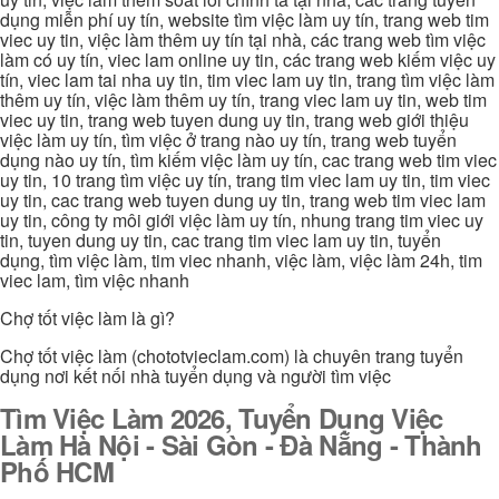
dụng miễn phí uy tín, website tìm việc làm uy tín, trang web tim
viec uy tin, việc làm thêm uy tín tại nhà, các trang web tìm việc
làm có uy tín, viec lam online uy tin, các trang web kiếm việc uy
tín, viec lam tai nha uy tin, tim viec lam uy tin, trang tìm việc làm
thêm uy tín, việc làm thêm uy tín, trang viec lam uy tin, web tim
viec uy tin, trang web tuyen dung uy tin, trang web giới thiệu
việc làm uy tín, tìm việc ở trang nào uy tín, trang web tuyển
dụng nào uy tín, tìm kiếm việc làm uy tín, cac trang web tim viec
uy tin, 10 trang tìm việc uy tín, trang tim viec lam uy tin, tim viec
uy tin, cac trang web tuyen dung uy tin, trang web tim viec lam
uy tin, công ty môi giới việc làm uy tín, nhung trang tim viec uy
tin, tuyen dung uy tin, cac trang tim viec lam uy tin, tuyển
dụng, tìm việc làm, tim viec nhanh, việc làm, việc làm 24h, tim
viec lam, tìm việc nhanh
Chợ tốt việc làm là gì?
Chợ tốt việc làm (chototvieclam.com) là chuyên trang tuyển
dụng nơi kết nối nhà tuyển dụng và người tìm việc
Tìm Việc Làm 2026, Tuyển Dụng Việc
Làm Hà Nội - Sài Gòn - Đà Nẵng - Thành
Phố HCM