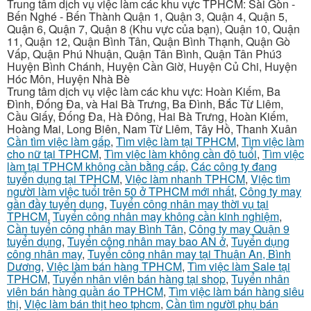
Trung tâm dịch vụ việc làm các khu vực TPHCM: Sài Gòn -
Bến Nghé - Bến Thành Quận 1, Quận 3, Quận 4, Quận 5,
Quận 6, Quận 7, Quận 8 (Khu vực của bạn), Quận 10, Quận
11, Quận 12, Quận Bình Tân, Quận Bình Thạnh, Quận Gò
Vấp, Quận Phú Nhuận, Quận Tân Bình, Quận Tân Phú3
Huyện Bình Chánh, Huyện Cần Giờ, Huyện Củ Chi, Huyện
Hóc Môn, Huyện Nhà Bè
Trung tâm dịch vụ việc làm các khu vực: Hoàn Kiếm, Ba
Đình, Đống Đa, và Hai Bà Trưng, Ba Đình, Bắc Từ Liêm,
Cầu Giấy, Đống Đa, Hà Đông, Hai Bà Trưng, Hoàn Kiếm,
Hoàng Mai, Long Biên, Nam Từ Liêm, Tây Hồ, Thanh Xuân
Cần tìm việc làm gấp
,
Tìm việc làm tại TPHCM
,
Tìm việc làm
cho nữ tại TPHCM
,
Tìm việc làm không cần độ tuổi
,
Tìm việc
làm tại TPHCM không cần bằng cấp
,
Các công ty đang
tuyển dụng tại TPHCM
,
Việc làm nhanh TPHCM
,
Việc tìm
người làm việc tuổi trên 50 ở TPHCM mới nhất
,
Công ty may
gần đầy tuyển dụng
,
Tuyển công nhân may thời vụ tại
TPHCM
,
Tuyển công nhân may không cần kinh nghiệm
,
Cần tuyển công nhân may Bình Tân
,
Công ty may Quận 9
tuyển dụng
,
Tuyển công nhân may bao AN ở
,
Tuyển dụng
công nhân may
,
Tuyển công nhân may tại Thuận An, Bình
Dương
,
Việc làm bán hàng TPHCM
,
Tìm việc làm Sale tại
TPHCM
,
Tuyển nhân viên bán hàng tại shop
,
Tuyển nhân
viên bán hàng quần áo TPHCM
,
Tìm việc làm bán hàng siêu
thị
,
Việc làm bán thịt heo tphcm
,
Cần tìm người phụ bán