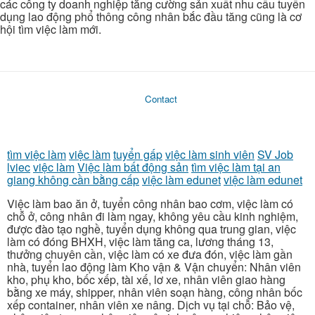
các công ty doanh nghiệp tăng cường sản xuất nhu cầu tuyển
dụng lao động phổ thông công nhân bắc đầu tăng cũng là cơ
hội tìm việc làm mới.
Contact
tìm việc làm
việc làm
tuyển gấp
việc làm sinh viên
SV Job
lviec
việc làm
Việc làm bất động sản
tìm việc làm tại an
giang không cần bằng cấp
việc làm edunet
việc làm edunet
Việc làm bao ăn ở, tuyển công nhân bao cơm, việc làm có
chỗ ở, công nhân đi làm ngay, không yêu cầu kinh nghiệm,
được đào tạo nghề, tuyển dụng không qua trung gian, việc
làm có đóng BHXH, việc làm tăng ca, lương tháng 13,
thưởng chuyên cần, việc làm có xe đưa đón, việc làm gần
nhà, tuyển lao động làm Kho vận & Vận chuyển: Nhân viên
kho, phụ kho, bốc xếp, tài xế, lơ xe, nhân viên giao hàng
bằng xe máy, shipper, nhân viên soạn hàng, công nhân bốc
xếp container, nhân viên xe nâng. Dịch vụ tại chỗ: Bảo vệ,