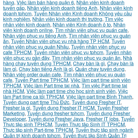
hàng
,
Việc làm bán hàng quận 6
,
Nhân viên kinh doanh
tuyển gấp
,
Nhân viên kinh doanh tiếng Anh
,
Nhân viên kinh
doanh tphcm
,
Tuyển Nhân viên Kinh doanh Không yêu cầu
kinh nghiệm
,
Nhân viên kinh doanh thị trường
,
Tìm việc
nhân viên kinh doanh
,
Nhân viên Kinh doanh ô to
,
Nhân
viên kinh doanh online
,
Tìm nhân viên phục vụ quán cafe
,
Nhân viên phục vụ tiếng Anh
,
Tìm nhân viên phục vụ quán
ăn
,
Tuyển Nhân viên phục vụ nhà hàng TP HCM
,
Tuyển
nhân viên phục vụ quán Nhậu
,
Tuyển nhân viên phục vụ
cafe TPHCM
,
Tuyển nhân viên phục vụ tphcm
,
Tuyển nhân
viên phục vụ gần đây
,
Tìm nhân viên phục vụ quán ăn
,
Nhà
hàng chay tuyển dụng TPHCM
,
Chạy bàn là gì
,
Chạy bàn là
làm gì
,
Chạy bàn tiếng Anh là gì
,
Quán chay tuyển dụng
,
Nhân viên order quán cafe
,
Tìm nhân viên phục vụ quán
cafe
,
Tuyển Part time TPHCM
,
Việc làm part time sinh viên
TPHCM
,
Việc làm Part time tại nhà
,
Tìm việc Part time tại
nhà HCM
,
Việc làm part time cho học sinh sinh viên
,
Việc
làm Part time ca tối TPHCM
,
Việc làm part time Bình Thạnh
,
Tuyển dụng part time Thủ Đức
,
Tuyển dụng Fresher IT
,
Fresher la gì
,
Tuyển dụng Fresher IT HCM
,
Tuyển Fresher
Marketing
,
Tuyển dụng fresher tphcm
,
Tuyển dụng Fresher
Developer
,
Tuyển dụng Fresher Java
,
Fresher IT jobs
,
Tuyển
Thực tập sinh TPHCM
,
Tuyển Thực tập Sinh IT TPHCM
,
Thực tập sinh Part-time TPHCM
,
Tuyển thực tập sinh ngành
Quản trị kinh doanh tphcm
,
Tuyển thực tập Sinh Quản Trị