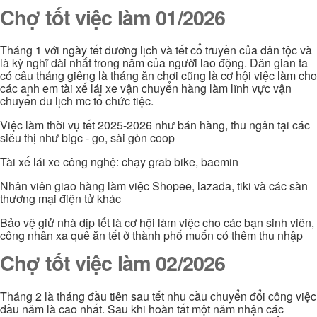
Chợ tốt việc làm 01/2026
Tháng 1 với ngày tết dương lịch và tết cổ truyền của dân tộc và
là kỳ nghĩ dài nhất trong năm của người lao động. Dân gian ta
có câu tháng giêng là tháng ăn chơi cũng là cơ hội việc làm cho
các anh em tài xế lái xe vận chuyển hàng làm lĩnh vực vận
chuyển du lịch mc tổ chức tiệc.
Việc làm thời vụ tết 2025-2026 như bán hàng, thu ngân tại các
siêu thị như bigc - go, sài gòn coop
Tài xế lái xe công nghệ: chạy grab bike, baemin
Nhân viên giao hàng làm việc Shopee, lazada, tiki và các sàn
thương mại điện tử khác
Bảo vệ giử nhà dịp tết là cơ hội làm việc cho các bạn sinh viên,
công nhân xa quê ăn tết ở thành phố muốn có thêm thu nhập
Chợ tốt việc làm 02/2026
Tháng 2 là tháng đầu tiên sau tết nhu cầu chuyển đổi công việc
đầu năm là cao nhất. Sau khi hoàn tất một năm nhận các