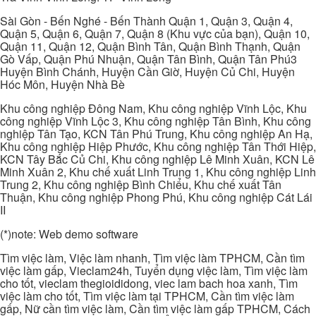
Sài Gòn - Bến Nghé - Bến Thành Quận 1, Quận 3, Quận 4,
Quận 5, Quận 6, Quận 7, Quận 8 (Khu vực của bạn), Quận 10,
Quận 11, Quận 12, Quận Bình Tân, Quận Bình Thạnh, Quận
Gò Vấp, Quận Phú Nhuận, Quận Tân Bình, Quận Tân Phú3
Huyện Bình Chánh, Huyện Cần Giờ, Huyện Củ Chi, Huyện
Hóc Môn, Huyện Nhà Bè
Khu công nghiệp Đông Nam, Khu công nghiệp Vĩnh Lộc, Khu
công nghiệp Vĩnh Lộc 3, Khu công nghiệp Tân Bình, Khu công
nghiệp Tân Tạo, KCN Tân Phú Trung, Khu công nghiệp An Hạ,
Khu công nghiệp Hiệp Phước, Khu công nghiệp Tân Thới Hiệp,
KCN Tây Bắc Củ Chi, Khu công nghiệp Lê Minh Xuân, KCN Lê
Minh Xuân 2, Khu chế xuất Linh Trung 1, Khu công nghiệp Linh
Trung 2, Khu công nghiệp Bình Chiểu, Khu chế xuất Tân
Thuận, Khu công nghiệp Phong Phú, Khu công nghiệp Cát Lái
II
(*)note: Web demo software
Tìm việc làm, Việc làm nhanh, Tìm việc làm TPHCM, Cần tìm
việc làm gấp, Vieclam24h, Tuyển dụng việc làm, Tìm việc làm
cho tốt, vieclam thegioididong, viec lam bach hoa xanh, Tìm
việc làm cho tốt, Tìm việc làm tại TPHCM, Cần tìm việc làm
gấp, Nữ cần tìm việc làm, Cần tìm việc làm gấp TPHCM, Cách