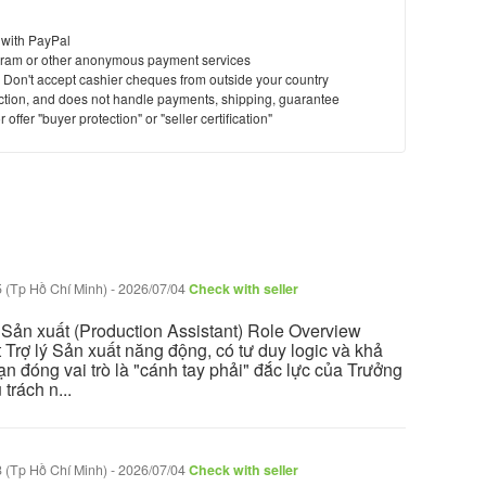
 with PayPal
ram or other anonymous payment services
y. Don't accept cashier cheques from outside your country
saction, and does not handle payments, shipping, guarantee
offer "buyer protection" or "seller certification"
 (Tp Hồ Chí Minh)
-
2026/07/04
Check with seller
ý Sản xuất (Production Assistant) Role Overview
 Trợ lý Sản xuất năng động, có tư duy logic và khả
ạn đóng vai trò là "cánh tay phải" đắc lực của Trưởng
trách n...
 (Tp Hồ Chí Minh)
-
2026/07/04
Check with seller