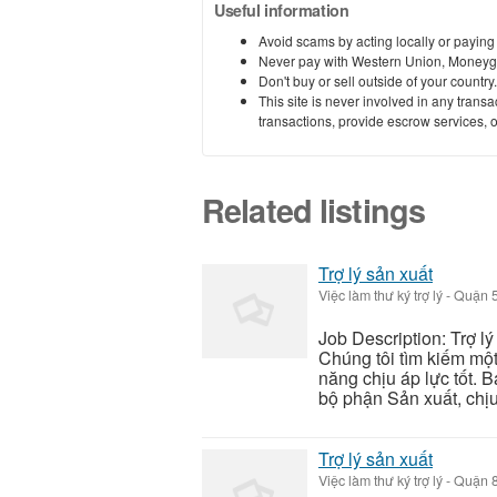
Useful information
Avoid scams by acting locally or paying
Never pay with Western Union, Moneyg
Don't buy or sell outside of your countr
This site is never involved in any tran
transactions, provide escrow services, or 
Related listings
Trợ lý sản xuất
Việc làm thư ký trợ lý
-
Quận 5
Job Description: Trợ l
Chúng tôi tìm kiếm một
năng chịu áp lực tốt. B
bộ phận Sản xuất, chịu 
Trợ lý sản xuất
Việc làm thư ký trợ lý
-
Quận 8