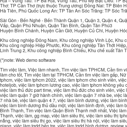
Rịa – Vũng Tàu: TP Bà Rịa, Vũng Tàu, Phú Mỹ Bạc Liêu: TP B
Thơ: TP Cần Thơ (trực thuộc Trung ương) Đồng Nai: TP Biên
Hà Tiên, Phú Quốc Long An: TP Tân An Sóc Trăng: TP Sóc Tră
Sài Gòn - Bến Nghé - Bến Thành Quận 1, Quận 3, Quận 4, Quậ
Vấp, Quận Phú Nhuận, Quận Tân Bình, Quận Tân Phú3
Huyện Bình Chánh, Huyện Cần Giờ, Huyện Củ Chi, Huyện Hó
Khu công nghiệp Đông Nam, Khu công nghiệp Vĩnh Lộc, Khu cô
Khu công nghiệp Hiệp Phước, Khu công nghiệp Tân Thới Hiệp,
Linh Trung 2, Khu công nghiệp Bình Chiểu, Khu chế xuất Tân 
(*)note: Web demo software
Tìm việc làm, Việc làm nhanh, Tìm việc làm TPHCM, Cần tìm việ
làm cho tốt, Tìm việc làm tại TPHCM, Cần tìm việc làm gấp, Nữ 
tphcm, việc làm tphcm 2022, việc làm tphcm cho sinh viên, việ
hoteljob, việc làm tphcm lương cao, việc làm tphcm không yêu cầ
việc làm thủ đức part time, việc làm thủ đức cho sinh viên, việc
việc làm quận 7 giờ hành chính, việc làm quận 7 nhà be, việc l
7 nhà bè, việc làm quận 4 7, việc làm bình dương, việc làm bình
việc làm bình dương thủ dầu một, việc làm bình định, việc làm
Bình Thạnh, Tìm việc làm Quận Bình Thạnh mới nhất, Việc làm 
Thạnh, việc làm, gg map, việc làm siêu thị, việc làm siêu thị tphc
nẵng, việc làm siêu thị go, việc làm siêu thị hà nội, việc làm si
giang, việc làm tgdd bến tre, việc làm tgdd bình dương, review vi