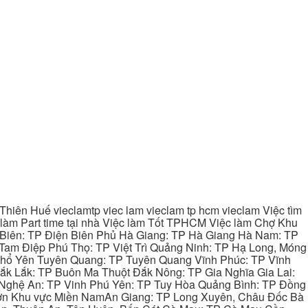
hiên Huế vieclamtp viec lam vieclam tp hcm vieclam Việc tìm
làm Part time tại nhà Việc làm Tốt TPHCM Việc làm Chợ Khu
 Biên: TP Điện Biên Phủ Hà Giang: TP Hà Giang Hà Nam: TP
Tam Điệp Phú Thọ: TP Việt Trì Quảng Ninh: TP Hạ Long, Móng
 Phổ Yên Tuyên Quang: TP Tuyên Quang Vĩnh Phúc: TP Vĩnh
ắk Lắk: TP Buôn Ma Thuột Đắk Nông: TP Gia Nghĩa Gia Lai:
 Nghệ An: TP Vinh Phú Yên: TP Tuy Hòa Quảng Bình: TP Đồng
ơn Khu vực Miền NamAn Giang: TP Long Xuyên, Châu Đốc Bà