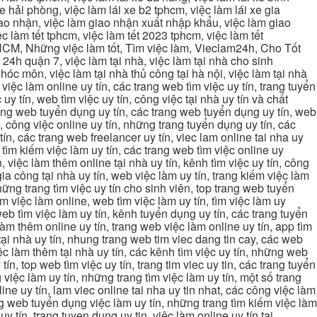
xe hải phòng, việc làm lái xe b2 tphcm, việc làm lái xe gia
giao nhận, việc làm giao nhận xuất nhập khẩu, việc làm giao
c làm tết tphcm, việc làm tết 2023 tphcm, việc làm tết
 TPHCM, Những việc làm tốt, Tìm việc làm, Vieclam24h, Cho Tốt
4h quận 7, việc làm tại nhà, việc làm tại nhà cho sinh
g hóc môn, việc làm tại nhà thủ công tại hà nội, việc làm tại nhà
, việc làm online uy tín, các trang web tìm việc uy tín, trang tuyển
 uy tín, web tìm việc uy tín, công việc tại nhà uy tín và chất
 trang web tuyển dụng uy tín, các trang web tuyển dụng uy tín, web
n, công việc online uy tín, những trang tuyển dụng uy tín, các
tín, các trang web freelancer uy tín, viec lam online tai nha uy
ng tìm kiếm việc làm uy tín, các trang web tìm việc online uy
, việc làm thêm online tại nhà uy tín, kênh tìm việc uy tín, công
gia công tại nhà uy tín, web việc làm uy tín, trang kiếm việc làm
 những trang tìm việc uy tín cho sinh viên, top trang web tuyển
ìm việc làm online, web tìm việc làm uy tín, tìm việc làm uy
 web tìm việc làm uy tín, kênh tuyển dụng uy tín, các trang tuyển
 làm thêm online uy tín, trang web việc làm online uy tín, app tìm
c tại nhà uy tín, nhung trang web tim viec dang tin cay, các web
việc làm thêm tại nhà uy tín, các kênh tìm việc uy tín, những web
tín, top web tìm việc uy tín, trang tim viec uy tin, các trang tuyển
 việc làm uy tín, những trang tìm việc làm uy tín, một số trang
line uy tín, lam viec online tai nha uy tin nhat, các công việc làm
rang web tuyển dụng việc làm uy tín, những trang tìm kiếm việc làm
y tín, trang tuyen dung uy tin, việc làm online uy tín tại