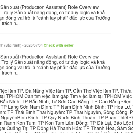
ý Sản xuất (Production Assistant) Role Overview
 Trợ lý Sản xuất năng động, có tư duy logic và khả
ạn đóng vai trò là "cánh tay phải" đắc lực của Trưởng
trách n...
nh (Bắc Ninh)
-
2026/07/04
Check with seller
ý Sản xuất (Production Assistant) Role Overview
 Trợ lý Sản xuất năng động, có tư duy logic và khả
ạn đóng vai trò là "cánh tay phải" đắc lực của Trưởng
trách n...
iệc làm TP. Đà Nẵng Việc làm TP. Cần Thơ Việc làm TP. Thừa T
ại TPHCM Cần tìm việc làm gấp Tìm việc làm tại TPHCM Việc 
 Bắc Ninh: TP Bắc Ninh, Từ Sơn Cao Bằng: TP Cao Bằng Điện
: TP Lạng Sơn Nam Định: TP Nam Định Ninh Bình: TP Hoa Lư, 
Bình: TP Thái Bình Thái Nguyên: TP Thái Nguyên, Sông Công,
y NguyênBình Định: TP Quy Nhơn Bình Thuận: TP Phan Thiết Đ
am Ranh Kon Tum: TP Kon Tum Lâm Đồng: TP Đà Lạt, Bảo Lộc
gãi Quảng Trị: TP Đông Hà Thanh Hóa: TP Thanh Hóa, Sầm S