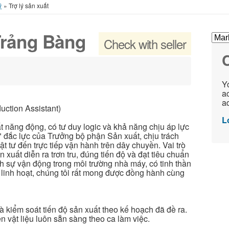
ý
»
Trợ lý sản xuất
 Trảng Bàng
Check with seller
C
Yo
ac
ad
uction Assistant)
L
t năng động, có tư duy logic và khả năng chịu áp lực
i" đắc lực của Trưởng bộ phận Sản xuất, chịu trách
t tư đến trực tiếp vận hành trên dây chuyền. Vai trò
xuất diễn ra trơn tru, đúng tiến độ và đạt tiêu chuẩn
ch sự vận động trong môi trường nhà máy, có tinh thần
g linh hoạt, chúng tôi rất mong được đồng hành cùng
à kiểm soát tiến độ sản xuất theo kế hoạch đã đề ra.
vật liệu luôn sẵn sàng theo ca làm việc.