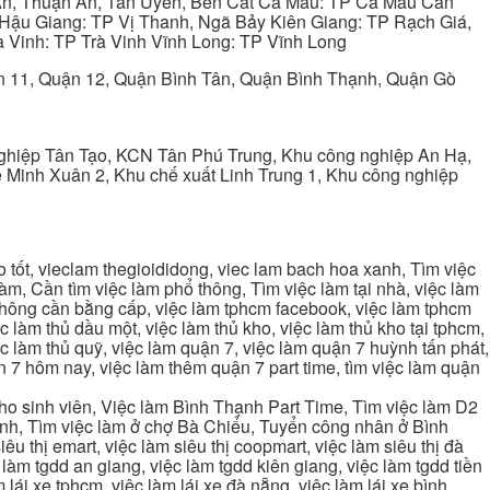
 An, Thuận An, Tân Uyên, Bến Cát Cà Mau: TP Cà Mau Cần
Hậu Giang: TP Vị Thanh, Ngã Bảy Kiên Giang: TP Rạch Giá,
 Vinh: TP Trà Vinh Vĩnh Long: TP Vĩnh Long
ận 11, Quận 12, Quận Bình Tân, Quận Bình Thạnh, Quận Gò
ghiệp Tân Tạo, KCN Tân Phú Trung, Khu công nghiệp An Hạ,
Minh Xuân 2, Khu chế xuất Linh Trung 1, Khu công nghiệp
tốt, vieclam thegioididong, viec lam bach hoa xanh, Tìm việc
m, Cần tìm việc làm phổ thông, Tìm việc làm tại nhà, việc làm
 không cần bằng cấp, việc làm tphcm facebook, việc làm tphcm
 làm thủ dầu một, việc làm thủ kho, việc làm thủ kho tại tphcm,
ệc làm thủ quỹ, việc làm quận 7, việc làm quận 7 huỳnh tấn phát,
 7 hôm nay, việc làm thêm quận 7 part time, tìm việc làm quận
cho sinh viên, Việc làm Bình Thạnh Part Time, Tìm việc làm D2
ạnh, Tìm việc làm ở chợ Bà Chiểu, Tuyển công nhân ở Bình
iêu thị emart, việc làm siêu thị coopmart, việc làm siêu thị đà
c làm tgdd an giang, việc làm tgdd kiên giang, việc làm tgdd tiền
 lái xe tphcm, việc làm lái xe đà nẵng, việc làm lái xe bình