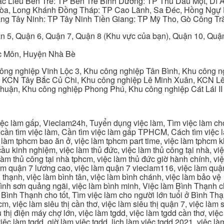
ạc Liêu Bến Tre: TP Bến Tre Bình Dương: TP Thủ Dầu Một, Dĩ
 Hòa, Long Khánh Đồng Tháp: TP Cao Lãnh, Sa Đéc, Hồng Ngự 
ng Tây Ninh: TP Tây Ninh Tiền Giang: TP Mỹ Tho, Gò Công Trà
n 5, Quận 6, Quận 7, Quận 8 (Khu vực của bạn), Quận 10, Qu
c Môn, Huyện Nhà Bè
ng nghiệp Vĩnh Lộc 3, Khu công nghiệp Tân Bình, Khu công n
 KCN Tây Bắc Củ Chi, Khu công nghiệp Lê Minh Xuân, KCN Lê 
Thuận, Khu công nghiệp Phong Phú, Khu công nghiệp Cát Lái II
c làm gấp, Vieclam24h, Tuyển dụng việc làm, Tìm việc làm cho 
cần tìm việc làm, Cần tìm việc làm gấp TPHCM, Cách tìm việc là
c làm tphcm bao ăn ở, việc làm tphcm part time, việc làm tphcm
u kinh nghiệm, việc làm thủ đức, việc làm thủ công tại nhà, việc
 làm thủ công tại nhà tphcm, việc làm thủ đức giờ hành chính, vi
àm quận 7 lương cao, việc làm quận 7 vieclam116, việc làm quận
 thạnh, việc làm bình tân, việc làm bình chánh, việc làm bảo vệ
 bình sơn quảng ngãi, việc làm bình minh, Việc làm Bình Thạnh 
Bình Thạnh cho tốt, Tìm việc làm cho người lớn tuổi ở Bình Th
m, việc làm siêu thị cần thơ, việc làm siêu thị quận 7, việc làm s
êu thị điện máy chợ lớn, việc làm tgdd, việc làm tgdd cần thơ, việ
ệc làm tgdd, giờ làm việc tgdd, lịch làm việc tgdd 2021, việc làm