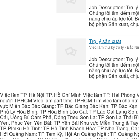
Job Description: Trợ l
Chúng tôi tìm kiếm một
năng chịu áp lực tốt. B
bộ phận Sản xuất, chịu 
Trợ lý sản xuất
Việc làm thư ký trợ lý
-
Bắc Ni
Job Description: Trợ l
Chúng tôi tìm kiếm một
năng chịu áp lực tốt. B
bộ phận Sản xuất, chịu 
Việc làm TP. Hà Nội TP. Hồ Chí Minh Việc làm TP. Hải Phòng V
người TPHCM Việc làm part time TPHCM Tìm việc làm cho nữ t
vực Miền Bắc Bắc Giang: TP Bắc Giang Bắc Kạn: TP Bắc Kạn
Phủ Lý Hòa Bình: TP Hòa Bình Lào Cai: TP Lào Cai Lạng Sơn
Cái, Uông Bí, Cẩm Phả, Đông Triều Sơn La: TP Sơn La Thái 
Yên, Phúc Yên Yên Bái: TP Yên Bái Khu vực Miền Trung & Tâ
TP Pleiku Hà Tĩnh: TP Hà Tĩnh Khánh Hòa: TP Nha Trang, C
Hới Quảng Nam: TP Tam Kỳ, Hội An Quảng Ngãi: TP Quảng N