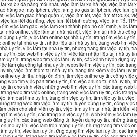
 lái xe b2 đà nẵng mới nhất, việc làm lái xe hà nội, việc làm lái 
 giao hàng xe máy tphcm, việc làm giao gas tại tphcm, việc làm 
, việc làm giao hàng quận 7, việc làm tết, việc làm tết 2023, việ
hcm, việc làm tết đà nẵng, việc làm tết bình dương, Việc làm Tốt
m việc làm gấp, việc làm 24h thành phố hồ chí minh, việc làm 2
 tại nhà online, việc làm tại nhà hà nội, việc làm tại nhà thủ côn
n dụng uy tín, việc làm online tại nhà uy tín, trang tìm việc uy tín
 online tại nhà uy tín, nhập liệu tại nhà uy tín, trang web tìm việc
 nhà uy tín, việc làm tại nhà uy tín, những trang tìm việc uy tín,
 uy tín, các web tìm việc uy tín, việc làm nhập liệu tại nhà uy tí
làm uy tín, trang web tìm việc làm uy tín, các kênh tuyển dụng uy 
 việc làm gia công tại nhà uy tín, website tìm việc uy tín, các tra
 tín, việc làm thêm tại nhà uy tín, trang tìm kiếm việc làm uy tín
online uy tín thu nhập ổn định, tìm việc online uy tín, công việc 
trang web tìm việc part time uy tín, tìm việc online tại nhà uy tín,
c uy tín cho sinh viên, những web tìm việc uy tín, các trang web t
ác trang web tìm việc online, trang web việc làm uy tín, các trang
 làm part time uy tín, trang xin việc uy tín, tìm việc uy tín, việc
, những trang web tìm việc làm uy tín, tuyển dụng uy tín, công việ
 làm thêm cho sinh viên uy tín, việc làm uy tín tại nhà, tìm kiếm 
ng tìm việc uy tín, các trang xin việc uy tín, web kiếm việc làm uy 
ụng uy tín, các trang web đăng tin tuyển dụng uy tín, những trang
m online uy tín, việc làm trên mạng uy tín, những trang tìm việc on
 làm uy tín, viec lam uy tin, ứng dụng tìm việc làm uy tín, các t
làm uy tín, trang web tìm kiếm việc làm uy tín, các app tìm việc u