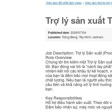
Việc làm tốt chốt làm ngay
»
Việc làm thư ký trợ l
Trợ lý sản xuất
Published date
: 2026/07/04
Location
: Trảng Bàng, Tây Ninh, vietnam
Job Description: Trợ lý Sản xuất (Prod
Role Overview
Chúng tôi tìm kiếm một Trợ lý Sản xuấ
tốt. Bạn đóng vai trò là "cánh tay phả
nhiệm kết nối các khâu từ kế hoạch, vậ
của bạn là đảm bảo mọi hoạt động sản 
chất lượng. Nếu bạn là người yêu thí
cầu tiến và khả năng xử lý tình huốn
bạn.
Key Responsibilities
Hỗ trợ điều hành sản xuất: Theo dõi v
Đảm bảo nhân sự, máy móc và nguyên 