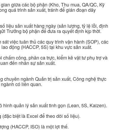
ng gian giữa các bộ phận (Kho, Thu mua, QA/QC, Kỹ
rong quá trình sản xuất, tránh để gián đoạn dây
ố liệu sản xuất hàng ngày (sản lượng, tỷ lệ lỗi, định
gửi Trưởng bộ phận để đưa ra quyết định kịp thời.
 sát việc tuân thủ các quy trình vận hành (SOP), các
 lao động (HACCP, 5S) tại khu vực sản xuất.
 chấm công, phân ca trực, kiểm kê vật tư phụ trợ và
 quan đến nhân sự sản xuất.
g chuyên ngành Quản trị sản xuất, Công nghệ thực
 ngành có liên quan.
ô hình quản lý sản xuất tinh gọn (Lean, 5S, Kaizen).
đặc biệt là Excel để theo dõi số liệu).
ượng (HACCP, ISO) là một lợi thế.