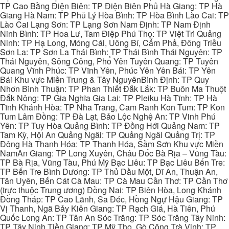
TP Cao Bằng Điện Biên: TP Điện Biên Phủ Hà Giang: TP Hà
Giang Hà Nam: TP Phủ Lý Hòa Bình: TP Hòa Bình Lào Cai: TP
Lào Cai Lạng Sơn: TP Lạng Sơn Nam Định: TP Nam Định
Ninh Bình: TP Hoa Lư, Tam Điệp Phú Thọ: TP Việt Trì Quảng
Ninh: TP Hạ Long, Móng Cái, Uông Bí, Cẩm Phả, Đông Triều
Sơn La: TP Sơn La Thái Bình: TP Thái Bình Thái Nguyên: TP
Thái Nguyên, Sông Công, Phổ Yên Tuyên Quang: TP Tuyên
Quang Vĩnh Phúc: TP Vĩnh Yên, Phúc Yên Yên Bái: TP Yên
Bái Khu vực Miền Trung & Tây NguyênBình Định: TP Quy
Nhơn Bình Thuận: TP Phan Thiết Đắk Lắk: TP Buôn Ma Thuột
Đắk Nông: TP Gia Nghĩa Gia Lai: TP Pleiku Hà Tĩnh: TP Hà
Tĩnh Khánh Hòa: TP Nha Trang, Cam Ranh Kon Tum: TP Kon
Tum Lâm Đồng: TP Đà Lạt, Bảo Lộc Nghệ An: TP Vinh Phú
Yên: TP Tuy Hòa Quảng Bình: TP Đồng Hới Quảng Nam: TP
Tam Kỳ, Hội An Quảng Ngãi: TP Quảng Ngãi Quảng Trị: TP
Đông Hà Thanh Hóa: TP Thanh Hóa, Sầm Sơn Khu vực Miền
NamAn Giang: TP Long Xuyên, Châu Đốc Bà Rịa – Vũng Tàu:
TP Bà Rịa, Vũng Tàu, Phú Mỹ Bạc Liêu: TP Bạc Liêu Bến Tre:
TP Bến Tre Bình Dương: TP Thủ Dầu Một, Dĩ An, Thuận An,
Tân Uyên, Bến Cát Cà Mau: TP Cà Mau Cần Thơ: TP Cần Thơ
(trực thuộc Trung ương) Đồng Nai: TP Biên Hòa, Long Khánh
Đồng Tháp: TP Cao Lãnh, Sa Đéc, Hồng Ngự Hậu Giang: TP
Vị Thanh, Ngã Bảy Kiên Giang: TP Rạch Giá, Hà Tiên, Phú
Quốc Long An: TP Tân An Sóc Trăng: TP Sóc Trăng Tây Ninh:
TP Tây Ninh Tiền Giang: TP Mỹ Tho, Gò Công Trà Vinh: TP