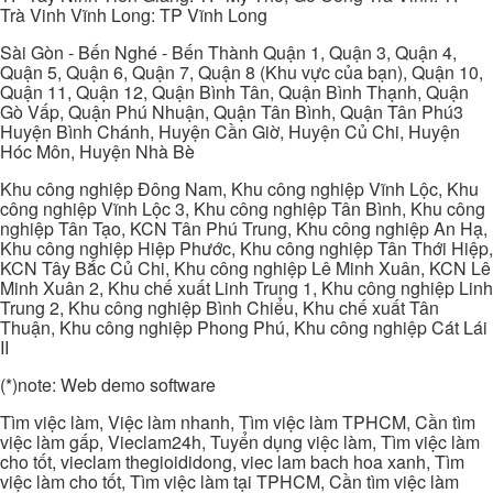
Trà Vinh Vĩnh Long: TP Vĩnh Long
Sài Gòn - Bến Nghé - Bến Thành Quận 1, Quận 3, Quận 4,
Quận 5, Quận 6, Quận 7, Quận 8 (Khu vực của bạn), Quận 10,
Quận 11, Quận 12, Quận Bình Tân, Quận Bình Thạnh, Quận
Gò Vấp, Quận Phú Nhuận, Quận Tân Bình, Quận Tân Phú3
Huyện Bình Chánh, Huyện Cần Giờ, Huyện Củ Chi, Huyện
Hóc Môn, Huyện Nhà Bè
Khu công nghiệp Đông Nam, Khu công nghiệp Vĩnh Lộc, Khu
công nghiệp Vĩnh Lộc 3, Khu công nghiệp Tân Bình, Khu công
nghiệp Tân Tạo, KCN Tân Phú Trung, Khu công nghiệp An Hạ,
Khu công nghiệp Hiệp Phước, Khu công nghiệp Tân Thới Hiệp,
KCN Tây Bắc Củ Chi, Khu công nghiệp Lê Minh Xuân, KCN Lê
Minh Xuân 2, Khu chế xuất Linh Trung 1, Khu công nghiệp Linh
Trung 2, Khu công nghiệp Bình Chiểu, Khu chế xuất Tân
Thuận, Khu công nghiệp Phong Phú, Khu công nghiệp Cát Lái
II
(*)note: Web demo software
Tìm việc làm, Việc làm nhanh, Tìm việc làm TPHCM, Cần tìm
việc làm gấp, Vieclam24h, Tuyển dụng việc làm, Tìm việc làm
cho tốt, vieclam thegioididong, viec lam bach hoa xanh, Tìm
việc làm cho tốt, Tìm việc làm tại TPHCM, Cần tìm việc làm