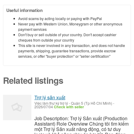
Useful information
Avoid scams by acting locally or paying with PayPal
Never pay with Western Union, Moneygram or other anonymous
payment services
Don't buy or sell outside of your country. Don't accept cashier
cheques from outside your country
This site is never involved in any transaction, and does not handle
payments, shipping, guarantee transactions, provide escrow
services, or offer "buyer protection" or "seller certification"
Related listings
Trợ lý sản xuất
Việc làm thư ký trợ lý
-
Quận 5 (Tp Hồ Chí Minh)
-
2026/07/04
Check with seller
Job Description: Trợ lý Sản xuất (Production
Assistant) Role Overview Chúng tôi tìm kiếm
một Trợ lý Sản xuất năng động, có tư duy