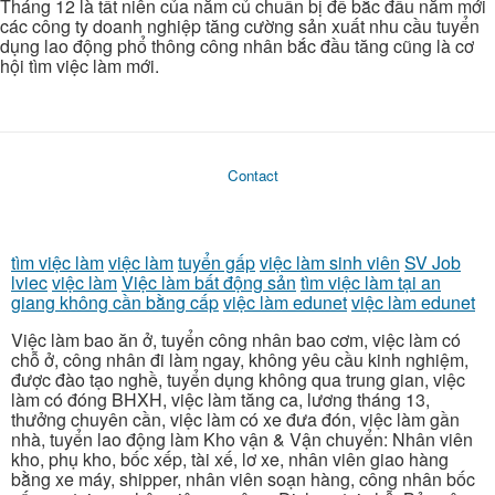
Tháng 12 là tất niên của năm củ chuẩn bị để bắc đầu năm mới
các công ty doanh nghiệp tăng cường sản xuất nhu cầu tuyển
dụng lao động phổ thông công nhân bắc đầu tăng cũng là cơ
hội tìm việc làm mới.
Contact
tìm việc làm
việc làm
tuyển gấp
việc làm sinh viên
SV Job
lviec
việc làm
Việc làm bất động sản
tìm việc làm tại an
giang không cần bằng cấp
việc làm edunet
việc làm edunet
Việc làm bao ăn ở, tuyển công nhân bao cơm, việc làm có
chỗ ở, công nhân đi làm ngay, không yêu cầu kinh nghiệm,
được đào tạo nghề, tuyển dụng không qua trung gian, việc
làm có đóng BHXH, việc làm tăng ca, lương tháng 13,
thưởng chuyên cần, việc làm có xe đưa đón, việc làm gần
nhà, tuyển lao động làm Kho vận & Vận chuyển: Nhân viên
kho, phụ kho, bốc xếp, tài xế, lơ xe, nhân viên giao hàng
bằng xe máy, shipper, nhân viên soạn hàng, công nhân bốc