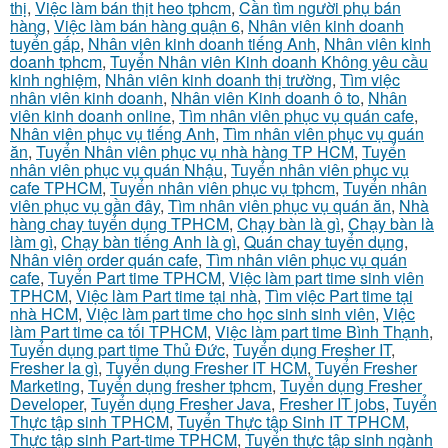
thị
,
Việc làm bán thịt heo tphcm
,
Cần tìm người phụ bán
hàng
,
Việc làm bán hàng quận 6
,
Nhân viên kinh doanh
tuyển gấp
,
Nhân viên kinh doanh tiếng Anh
,
Nhân viên kinh
doanh tphcm
,
Tuyển Nhân viên Kinh doanh Không yêu cầu
kinh nghiệm
,
Nhân viên kinh doanh thị trường
,
Tìm việc
nhân viên kinh doanh
,
Nhân viên Kinh doanh ô to
,
Nhân
viên kinh doanh online
,
Tìm nhân viên phục vụ quán cafe
,
Nhân viên phục vụ tiếng Anh
,
Tìm nhân viên phục vụ quán
ăn
,
Tuyển Nhân viên phục vụ nhà hàng TP HCM
,
Tuyển
nhân viên phục vụ quán Nhậu
,
Tuyển nhân viên phục vụ
cafe TPHCM
,
Tuyển nhân viên phục vụ tphcm
,
Tuyển nhân
viên phục vụ gần đây
,
Tìm nhân viên phục vụ quán ăn
,
Nhà
hàng chay tuyển dụng TPHCM
,
Chạy bàn là gì
,
Chạy bàn là
làm gì
,
Chạy bàn tiếng Anh là gì
,
Quán chay tuyển dụng
,
Nhân viên order quán cafe
,
Tìm nhân viên phục vụ quán
cafe
,
Tuyển Part time TPHCM
,
Việc làm part time sinh viên
TPHCM
,
Việc làm Part time tại nhà
,
Tìm việc Part time tại
nhà HCM
,
Việc làm part time cho học sinh sinh viên
,
Việc
làm Part time ca tối TPHCM
,
Việc làm part time Bình Thạnh
,
Tuyển dụng part time Thủ Đức
,
Tuyển dụng Fresher IT
,
Fresher la gì
,
Tuyển dụng Fresher IT HCM
,
Tuyển Fresher
Marketing
,
Tuyển dụng fresher tphcm
,
Tuyển dụng Fresher
Developer
,
Tuyển dụng Fresher Java
,
Fresher IT jobs
,
Tuyển
Thực tập sinh TPHCM
,
Tuyển Thực tập Sinh IT TPHCM
,
Thực tập sinh Part-time TPHCM
,
Tuyển thực tập sinh ngành