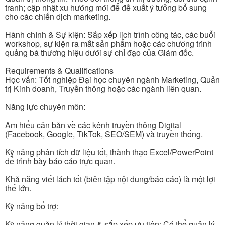
tranh; cập nhật xu hướng mới để đề xuất ý tưởng bổ sung
cho các chiến dịch marketing.
Hành chính & Sự kiện: Sắp xếp lịch trình công tác, các buổi
workshop, sự kiện ra mắt sản phẩm hoặc các chương trình
quảng bá thương hiệu dưới sự chỉ đạo của Giám đốc.
Requirements & Qualifications
Học vấn: Tốt nghiệp Đại học chuyên ngành Marketing, Quản
trị Kinh doanh, Truyền thông hoặc các ngành liên quan.
Năng lực chuyên môn:
Am hiểu căn bản về các kênh truyền thông Digital
(Facebook, Google, TikTok, SEO/SEM) và truyền thống.
Kỹ năng phân tích dữ liệu tốt, thành thạo Excel/PowerPoint
để trình bày báo cáo trực quan.
Khả năng viết lách tốt (biên tập nội dung/báo cáo) là một lợi
thế lớn.
Kỹ năng bổ trợ:
Kỹ năng quản lý thời gian & sắp xếp ưu tiên: Có thể quản lý