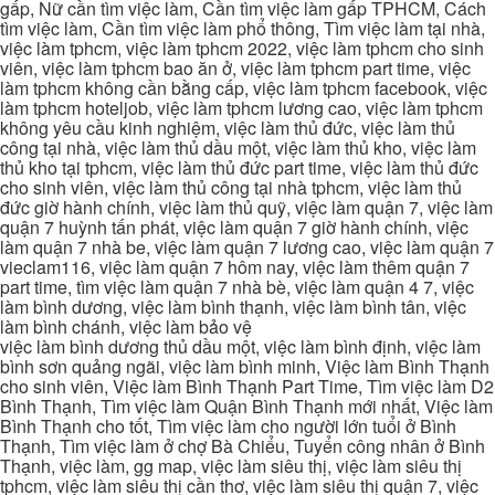
gấp, Nữ cần tìm việc làm, Cần tìm việc làm gấp TPHCM, Cách
tìm việc làm, Cần tìm việc làm phổ thông, Tìm việc làm tại nhà,
việc làm tphcm, việc làm tphcm 2022, việc làm tphcm cho sinh
viên, việc làm tphcm bao ăn ở, việc làm tphcm part time, việc
làm tphcm không cần bằng cấp, việc làm tphcm facebook, việc
làm tphcm hoteljob, việc làm tphcm lương cao, việc làm tphcm
không yêu cầu kinh nghiệm, việc làm thủ đức, việc làm thủ
công tại nhà, việc làm thủ dầu một, việc làm thủ kho, việc làm
thủ kho tại tphcm, việc làm thủ đức part time, việc làm thủ đức
cho sinh viên, việc làm thủ công tại nhà tphcm, việc làm thủ
đức giờ hành chính, việc làm thủ quỹ, việc làm quận 7, việc làm
quận 7 huỳnh tấn phát, việc làm quận 7 giờ hành chính, việc
làm quận 7 nhà be, việc làm quận 7 lương cao, việc làm quận 7
vieclam116, việc làm quận 7 hôm nay, việc làm thêm quận 7
part time, tìm việc làm quận 7 nhà bè, việc làm quận 4 7, việc
làm bình dương, việc làm bình thạnh, việc làm bình tân, việc
làm bình chánh, việc làm bảo vệ
việc làm bình dương thủ dầu một, việc làm bình định, việc làm
bình sơn quảng ngãi, việc làm bình minh, Việc làm Bình Thạnh
cho sinh viên, Việc làm Bình Thạnh Part Time, Tìm việc làm D2
Bình Thạnh, Tìm việc làm Quận Bình Thạnh mới nhất, Việc làm
Bình Thạnh cho tốt, Tìm việc làm cho người lớn tuổi ở Bình
Thạnh, Tìm việc làm ở chợ Bà Chiểu, Tuyển công nhân ở Bình
Thạnh, việc làm, gg map, việc làm siêu thị, việc làm siêu thị
tphcm, việc làm siêu thị cần thơ, việc làm siêu thị quận 7, việc