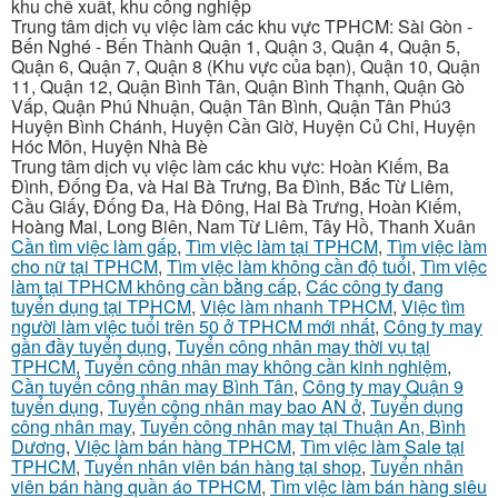
khu chế xuất, khu công nghiệp
Trung tâm dịch vụ việc làm các khu vực TPHCM: Sài Gòn -
Bến Nghé - Bến Thành Quận 1, Quận 3, Quận 4, Quận 5,
Quận 6, Quận 7, Quận 8 (Khu vực của bạn), Quận 10, Quận
11, Quận 12, Quận Bình Tân, Quận Bình Thạnh, Quận Gò
Vấp, Quận Phú Nhuận, Quận Tân Bình, Quận Tân Phú3
Huyện Bình Chánh, Huyện Cần Giờ, Huyện Củ Chi, Huyện
Hóc Môn, Huyện Nhà Bè
Trung tâm dịch vụ việc làm các khu vực: Hoàn Kiếm, Ba
Đình, Đống Đa, và Hai Bà Trưng, Ba Đình, Bắc Từ Liêm,
Cầu Giấy, Đống Đa, Hà Đông, Hai Bà Trưng, Hoàn Kiếm,
Hoàng Mai, Long Biên, Nam Từ Liêm, Tây Hồ, Thanh Xuân
Cần tìm việc làm gấp
,
Tìm việc làm tại TPHCM
,
Tìm việc làm
cho nữ tại TPHCM
,
Tìm việc làm không cần độ tuổi
,
Tìm việc
làm tại TPHCM không cần bằng cấp
,
Các công ty đang
tuyển dụng tại TPHCM
,
Việc làm nhanh TPHCM
,
Việc tìm
người làm việc tuổi trên 50 ở TPHCM mới nhất
,
Công ty may
gần đầy tuyển dụng
,
Tuyển công nhân may thời vụ tại
TPHCM
,
Tuyển công nhân may không cần kinh nghiệm
,
Cần tuyển công nhân may Bình Tân
,
Công ty may Quận 9
tuyển dụng
,
Tuyển công nhân may bao AN ở
,
Tuyển dụng
công nhân may
,
Tuyển công nhân may tại Thuận An, Bình
Dương
,
Việc làm bán hàng TPHCM
,
Tìm việc làm Sale tại
TPHCM
,
Tuyển nhân viên bán hàng tại shop
,
Tuyển nhân
viên bán hàng quần áo TPHCM
,
Tìm việc làm bán hàng siêu