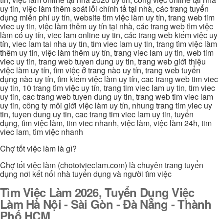
uy tin, việc làm thêm soát lỗi chính tả tại nhà, các trang tuyển
dụng miễn phí uy tín, website tìm việc làm uy tín, trang web tim
viec uy tin, việc làm thêm uy tín tại nhà, các trang web tìm việc
làm có uy tín, viec lam online uy tin, các trang web kiếm việc uy
tín, viec lam tai nha uy tin, tim viec lam uy tin, trang tìm việc làm
thêm uy tín, việc làm thêm uy tín, trang viec lam uy tin, web tim
viec uy tin, trang web tuyen dung uy tin, trang web giới thiệu
việc làm uy tín, tìm việc ở trang nào uy tín, trang web tuyển
dụng nào uy tín, tìm kiếm việc làm uy tín, cac trang web tim viec
uy tin, 10 trang tìm việc uy tín, trang tim viec lam uy tin, tim viec
uy tin, cac trang web tuyen dung uy tin, trang web tim viec lam
uy tin, công ty môi giới việc làm uy tín, nhung trang tim viec uy
tin, tuyen dung uy tin, cac trang tim viec lam uy tin, tuyển
dụng, tìm việc làm, tim viec nhanh, việc làm, việc làm 24h, tim
viec lam, tìm việc nhanh
Chợ tốt việc làm là gì?
Chợ tốt việc làm (chototvieclam.com) là chuyên trang tuyển
dụng nơi kết nối nhà tuyển dụng và người tìm việc
Tìm Việc Làm 2026, Tuyển Dụng Việc
Làm Hà Nội - Sài Gòn - Đà Nẵng - Thành
Phố HCM