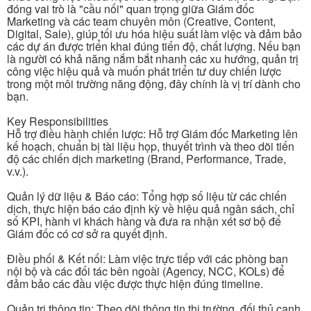
đóng vai trò là "cầu nối" quan trọng giữa Giám đốc
Marketing và các team chuyên môn (Creative, Content,
Digital, Sale), giúp tối ưu hóa hiệu suất làm việc và đảm bảo
các dự án được triển khai đúng tiến độ, chất lượng. Nếu bạn
là người có khả năng nắm bắt nhanh các xu hướng, quản trị
công việc hiệu quả và muốn phát triển tư duy chiến lược
trong một môi trường năng động, đây chính là vị trí dành cho
bạn.
Key Responsibilities
Hỗ trợ điều hành chiến lược: Hỗ trợ Giám đốc Marketing lên
kế hoạch, chuẩn bị tài liệu họp, thuyết trình và theo dõi tiến
độ các chiến dịch marketing (Brand, Performance, Trade,
v.v.).
Quản lý dữ liệu & Báo cáo: Tổng hợp số liệu từ các chiến
dịch, thực hiện báo cáo định kỳ về hiệu quả ngân sách, chỉ
số KPI, hành vi khách hàng và đưa ra nhận xét sơ bộ để
Giám đốc có cơ sở ra quyết định.
Điều phối & Kết nối: Làm việc trực tiếp với các phòng ban
nội bộ và các đối tác bên ngoài (Agency, NCC, KOLs) để
đảm bảo các đầu việc được thực hiện đúng timeline.
Quản trị thông tin: Theo dõi thông tin thị trường, đối thủ cạnh