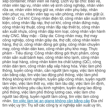
xếp container, nhân viên xe nâng. Dịch vụ tại chỗ: Bảo vệ,
nhân viên tạp vụ, nhân viên vệ sinh công nghiệp, nhân viên
rửa xe, nhân viên trông giữ xe, nhân viên phụ bếp, nhân
viên phục vụ, nhân viên tạp vụ văn phòng, nhân viên giặt ủi.
Điện tử - Cơ khí: Công nhân điện tử, công nhân sản xuất linh
kiện, công nhân lắp ráp, thợ cơ khí, công nhân đứng máy,
công nhân kỹ thuật, công nhân lắp ráp thiết bị, công nhân
sản xuất nhựa, công nhân dập kim loại, công nhân vận hành
máy CNC. May mặc - Giày da: Công nhân may, thợ may
công nghiệp, công nhân giày da, thợ cắt, công nhân kiểm
hàng, thợ ủi, công nhân đóng gói giày, công nhân chuyền
may, công nhân dán keo, công nhân phụ kho may. Thực
phẩm - Tiêu dùng: Công nhân đóng gói thực phẩm, công
nhân sản xuất bánh kẹo, công nhân kho lạnh, công nhân
phân loại hàng, công nhân kiểm tra chất lượng (QC), công
nhân dán tem, công nhân sắp xếp hàng hóa. Việc làm phổ
thông, tuyển công nhân, cần người làm ngay, việc làm không
cần bằng cấp, tìm việc lao động phổ thông, việc làm phổ
thông không kinh nghiệm, tuyển gấp công nhân, tuyển người
làm việc, việc làm thời vụ, việc làm lâu dài, việc làm ổn định,
việc làm không yêu cầu kinh nghiệm, tuyển dụng lao động
phổ thông, việc làm phổ thông lương cao, việc làm cho
người lao động, tuyển người làm công, tìm việc làm công
nhân.
tìm việc làm tại an giang không cần bằng cấp
Địa chỉ
tìm việc uy tín: Trụ sở các công ty xí nghiệp sản xuất uy tín,