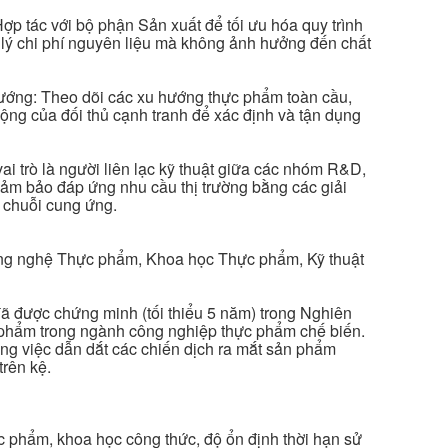
 Hợp tác với bộ phận Sản xuất để tối ưu hóa quy trình
n lý chi phí nguyên liệu mà không ảnh hưởng đến chất
 hướng: Theo dõi các xu hướng thực phẩm toàn cầu,
động của đối thủ cạnh tranh để xác định và tận dụng
ai trò là người liên lạc kỹ thuật giữa các nhóm R&D,
ảm bảo đáp ứng nhu cầu thị trường bằng các giải
i chuỗi cung ứng.
ông nghệ Thực phẩm, Khoa học Thực phẩm, Kỹ thuật
ã được chứng minh (tối thiểu 5 năm) trong Nghiên
n phẩm trong ngành công nghiệp thực phẩm chế biến.
ng việc dẫn dắt các chiến dịch ra mắt sản phẩm
trên kệ.
 phẩm, khoa học công thức, độ ổn định thời hạn sử