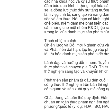
các nhà khoa học và kỹ sư thực phẩm
đảm bảo quá trình thương mại hóa sả
sẽ là động lực thúc đẩy sự tăng trưở
làm việc tinh tế, sáng tạo và năng độ
sắc về ẩm thực. Nếu bạn có kinh ngh
chế biến, niềm đam mê phát triển cá
cảm hứng cho một nhóm R&D hiệu suất 
tương lai của danh mục sản phẩm của
Trách nhiệm chính
Chiến lược và Đổi mới Nghiên cứu và P
và Phát triển dài hạn, tập trung vào 
tối ưu hóa danh mục sản phẩm để duy tr
Lãnh đạo và hướng dẫn nhóm: Tuyển d
thực phẩm và chuyên gia R&D. Thiết l
thử nghiệm sáng tạo và khuyến khích
Phát triển sản phẩm từ đầu đến cuối:
công thức thử nghiệm trên bàn thí ng
cảm quan và sản xuất quy mô công ng
Chất lượng và tuân thủ quy định: Đảm 
chuẩn an toàn thực phẩm nghiêm ngặt
phương/quốc tế (ví dụ: FDA, ISO, HAC