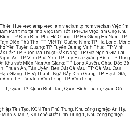
hiên Huế vieclamtp viec lam vieclam tp hcm vieclam Việc tìm
làm Part time tại nhà Việc làm Tốt TPHCM Việc làm Chợ Khu
 Biên: TP Điện Biên Phủ Hà Giang: TP Hà Giang Hà Nam: TP
Tam Điệp Phú Thọ: TP Việt Trì Quảng Ninh: TP Hạ Long, Móng
 Phổ Yên Tuyên Quang: TP Tuyên Quang Vĩnh Phúc: TP Vĩnh
ắk Lắk: TP Buôn Ma Thuột Đắk Nông: TP Gia Nghĩa Gia Lai:
 Nghệ An: TP Vinh Phú Yên: TP Tuy Hòa Quảng Bình: TP Đồng
ơn Khu vực Miền NamAn Giang: TP Long Xuyên, Châu Đốc Bà
 An, Thuận An, Tân Uyên, Bến Cát Cà Mau: TP Cà Mau Cần
Hậu Giang: TP Vị Thanh, Ngã Bảy Kiên Giang: TP Rạch Giá,
 Vinh: TP Trà Vinh Vĩnh Long: TP Vĩnh Long
ận 11, Quận 12, Quận Bình Tân, Quận Bình Thạnh, Quận Gò
ghiệp Tân Tạo, KCN Tân Phú Trung, Khu công nghiệp An Hạ,
Minh Xuân 2, Khu chế xuất Linh Trung 1, Khu công nghiệp