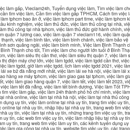
c làm gấp, Vieclam24h, Tuyển dụng việc làm, Tìm việc làm cho 
cần tìm việc làm, Cần tìm việc làm gấp TPHCM, Cách tìm việc là
c làm tphcm bao ăn ở, việc làm tphcm part time, việc làm tphcm
u kinh nghiệm, việc làm thủ đức, việc làm thủ công tại nhà, việc
 làm thủ công tại nhà tphcm, việc làm thủ đức giờ hành chính, vi
àm quận 7 lương cao, việc làm quận 7 vieclam116, việc làm quận
 thạnh, việc làm bình tân, việc làm bình chánh, việc làm bảo vệ
 bình sơn quảng ngãi, việc làm bình minh, Việc làm Bình Thạnh 
Bình Thạnh cho tốt, Tìm việc làm cho người lớn tuổi ở Bình Th
m, việc làm siêu thị cần thơ, việc làm siêu thị quận 7, việc làm s
êu thị điện máy chợ lớn, việc làm tgdd, việc làm tgdd cần thơ, việ
ệc làm tgdd, giờ làm việc tgdd, lịch làm việc tgdd 2021, việc làm
 lái xe b2 đà nẵng mới nhất, việc làm lái xe hà nội, việc làm lái 
 giao hàng xe máy tphcm, việc làm giao gas tại tphcm, việc làm 
, việc làm giao hàng quận 7, việc làm tết, việc làm tết 2023, việ
hcm, việc làm tết đà nẵng, việc làm tết bình dương, Việc làm Tốt
m việc làm gấp, việc làm 24h thành phố hồ chí minh, việc làm 2
 tại nhà online, việc làm tại nhà hà nội, việc làm tại nhà thủ côn
n dụng uy tín, việc làm online tại nhà uy tín, trang tìm việc uy tín
 online tại nhà uy tín, nhập liệu tại nhà uy tín, trang web tìm việc
 nhà uy tín, việc làm tại nhà uy tín, những trang tìm việc uy tín,
 uy tín, các web tìm việc uy tín, việc làm nhập liệu tại nhà uy tí
làm uy tín, trang web tìm việc làm uy tín, các kênh tuyển dụng uy 
 việc làm gia công tại nhà uy tín, website tìm việc uy tín, các tra