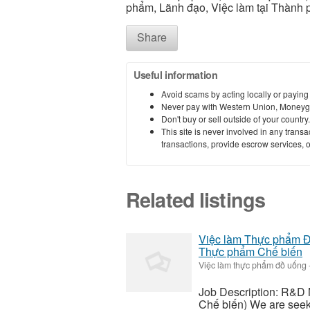
phẩm, Lãnh đạo, Việc làm tại Thành 
Share
Useful information
Avoid scams by acting locally or paying
Never pay with Western Union, Moneyg
Don't buy or sell outside of your countr
This site is never involved in any tran
transactions, provide escrow services, or 
Related listings
Việc làm Thực phẩm 
Thực phẩm Chế biến
Việc làm thực phẩm đồ uống
Job Description: R&
Chế biến) We are seeki