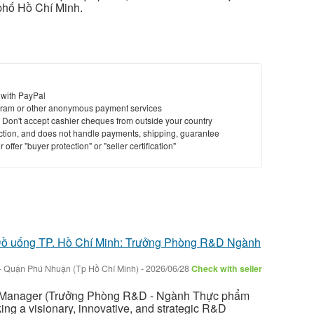
phố Hồ Chí Minh.
 with PayPal
ram or other anonymous payment services
y. Don't accept cashier cheques from outside your country
saction, and does not handle payments, shipping, guarantee
offer "buyer protection" or "seller certification"
Đồ uống TP. Hồ Chí Minh: Trưởng Phòng R&D Ngành
-
Quận Phú Nhuận (Tp Hồ Chí Minh)
-
2026/06/28
Check with seller
D Manager (Trưởng Phòng R&D - Ngành Thực phẩm
ng a visionary, innovative, and strategic R&D