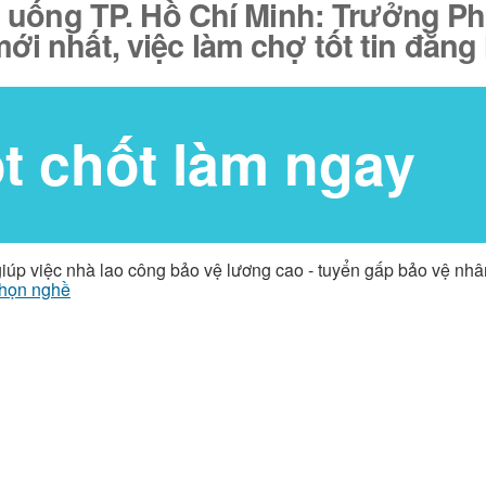
ồ uống TP. Hồ Chí Minh: Trưởng
ới nhất, việc làm chợ tốt tin đăn
ốt chốt làm ngay
giúp việc nhà lao công bảo vệ lương cao - tuyển gấp bảo vệ nh
họn nghề