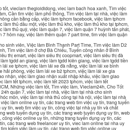
tốt, vieclam thegioididong, viec lam bach hoa xanh, Tìm việc
m, Cần tìm việc làm phổ thông, Tìm việc làm tại nhà, việc làm
 không cần bằng cấp, việc làm tphcm facebook, việc làm tphcm
 làm thủ dầu một, việc làm thủ kho, việc làm thủ kho tại tphcm,
ệc làm thủ quỹ, việc làm quận 7, việc làm quận 7 huỳnh tấn phát,
 7 hôm nay, việc làm thêm quận 7 part time, tìm việc làm quận
cho sinh viên, Việc làm Bình Thạnh Part Time, Tìm việc làm D2
ạnh, Tìm việc làm ở chợ Bà Chiểu, Tuyển công nhân ở Bình
iêu thị emart, việc làm siêu thị coopmart, việc làm siêu thị đà
c làm tgdd an giang, việc làm tgdd kiên giang, việc làm tgdd tiền
 lái xe tphcm, việc làm lái xe đà nẵng, việc làm lái xe bình
xe hải phòng, việc làm lái xe b2 tphcm, việc làm lái xe gia
giao nhận, việc làm giao nhận xuất nhập khẩu, việc làm giao
c làm tết tphcm, việc làm tết 2023 tphcm, việc làm tết
 TPHCM, Những việc làm tốt, Tìm việc làm, Vieclam24h, Cho Tốt
4h quận 7, việc làm tại nhà, việc làm tại nhà cho sinh
g hóc môn, việc làm tại nhà thủ công tại hà nội, việc làm tại nhà
, việc làm online uy tín, các trang web tìm việc uy tín, trang tuyển
 uy tín, web tìm việc uy tín, công việc tại nhà uy tín và chất
 trang web tuyển dụng uy tín, các trang web tuyển dụng uy tín, web
n, công việc online uy tín, những trang tuyển dụng uy tín, các
tín, các trang web freelancer uy tín, viec lam online tai nha uy
ng tìm kiếm việc làm uy tín, các trang web tìm việc online uy