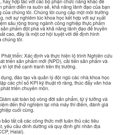
, hay hợp tác với các bộ phận chức năng khác để
n phẩm diễn ra suôn sẻ, khả năng lãnh đạo của bạn
ng của chúng tôi. Chúng tôi cung cấp một môi trường
ng, nơi sự nghiêm túc khoa học kết hợp với sự xuất
iệm sâu rộng trong ngành công nghiệp thực phẩm
c sản phẩm đột phá và khả năng lãnh đạo để truyền
cao, đây là một cơ hội tuyệt vời để định hình
 chúng tôi.
hát triển: Xác định và thực hiện lộ trình Nghiên cứu
phát triển sản phẩm mới (NPD), cải tiến sản phẩm và
ì lợi thế cạnh tranh trên thị trường.
ụng, đào tạo và quản lý đội ngũ các nhà khoa học
ập các chỉ số KPI kỹ thuật rõ ràng, thúc đẩy văn hóa
 phát triển chuyên môn.
 Giám sát toàn bộ vòng đời sản phẩm, từ ý tưởng và
hiệm đến thử nghiệm tại nhà máy thí điểm, đánh giá
hiệp cuối cùng.
bảo tất cả các công thức mới tuân thủ các tiêu
, yêu cầu dinh dưỡng và quy định ghi nhãn địa
CP, Halal).