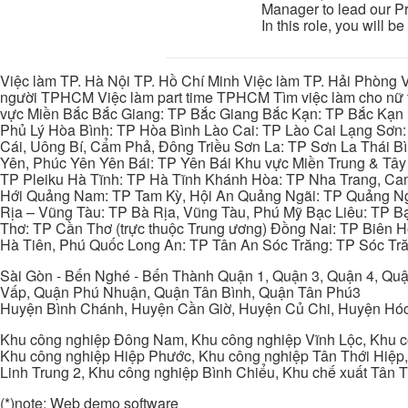
Manager to lead our P
In this role, you will be 
Việc làm TP. Hà Nội TP. Hồ Chí Minh Việc làm TP. Hải Phòng V
người TPHCM Việc làm part time TPHCM Tìm việc làm cho nữ t
vực Miền Bắc Bắc Giang: TP Bắc Giang Bắc Kạn: TP Bắc Kạn
Phủ Lý Hòa Bình: TP Hòa Bình Lào Cai: TP Lào Cai Lạng Sơn
Cái, Uông Bí, Cẩm Phả, Đông Triều Sơn La: TP Sơn La Thái 
Yên, Phúc Yên Yên Bái: TP Yên Bái Khu vực Miền Trung & Tâ
TP Pleiku Hà Tĩnh: TP Hà Tĩnh Khánh Hòa: TP Nha Trang, C
Hới Quảng Nam: TP Tam Kỳ, Hội An Quảng Ngãi: TP Quảng N
Rịa – Vũng Tàu: TP Bà Rịa, Vũng Tàu, Phú Mỹ Bạc Liêu: TP B
Thơ: TP Cần Thơ (trực thuộc Trung ương) Đồng Nai: TP Biên
Hà Tiên, Phú Quốc Long An: TP Tân An Sóc Trăng: TP Sóc Tră
Sài Gòn - Bến Nghé - Bến Thành Quận 1, Quận 3, Quận 4, Quậ
Vấp, Quận Phú Nhuận, Quận Tân Bình, Quận Tân Phú3
Huyện Bình Chánh, Huyện Cần Giờ, Huyện Củ Chi, Huyện Hó
Khu công nghiệp Đông Nam, Khu công nghiệp Vĩnh Lộc, Khu cô
Khu công nghiệp Hiệp Phước, Khu công nghiệp Tân Thới Hiệp,
Linh Trung 2, Khu công nghiệp Bình Chiểu, Khu chế xuất Tân 
(*)note: Web demo software