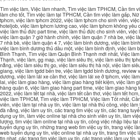
Tìm việc làm, Việc làm nhanh, Tìm việc làm TPHCM, Cần tìm việ
làm cho tốt, Tìm việc làm tại TPHCM, Cần tìm việc làm gấp, Nữ 
tphcm, việc làm tphcm 2022, việc làm tphcm cho sinh viên, việ
hoteljob, việc làm tphcm lương cao, việc làm tphcm không yêu cầ
việc làm thủ đức part time, việc làm thủ đức cho sinh viên, việc
việc làm quận 7 giờ hành chính, việc làm quận 7 nhà be, việc l
7 nhà bè, việc làm quận 4 7, việc làm bình dương, việc làm bình
việc làm bình dương thủ dầu một, việc làm bình định, việc làm
Bình Thạnh, Tìm việc làm Quận Bình Thạnh mới nhất, Việc làm 
Thạnh, việc làm, gg map, việc làm siêu thị, việc làm siêu thị tphc
nẵng, việc làm siêu thị go, việc làm siêu thị hà nội, việc làm si
giang, việc làm tgdd bến tre, việc làm tgdd bình dương, review vi
dương, việc làm lái xe cần thơ, việc làm lái xe ở tphcm, việc làm
lai, việc làm giao hàng, việc làm giao hàng tiết kiệm, việc làm
hàng quận 6, việc làm giao hàng part time, việc làm giao hàng tết
2022, việc làm tết tại nhà, việc làm tết cần thơ, việc làm tết 
việc làm TPHCM, Tìm việc làm TPHCM, Việc làm Tốt nhất, Cần tì
viên, việc làm tại nhà uy tín, việc làm tại nhà thủ công, việc làm
đà nẵng, việc làm uy tín, các trang tìm việc uy tín, các trang tuyể
dụng uy tín, làm việc online tại nhà cho sinh viên uy tín, làm việc
lượng, tìm việc làm online tại nhà uy tín, công việc nhập liệu tại
tuyển dụng uy tín, những trang web tìm việc uy tín, trang việc làm
web tuyển dụng uy tín, việc online tại nhà uy tín, trang tìm việc 
tin nhat, các trang tìm việc làm uy tín, các trang việc làm uy tín,