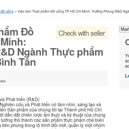
 đồ uống
»
Việc làm Thực phẩm Đồ uống TP. Hồ Chí Minh: Trưởng Phòng R&D Ng
phẩm Đồ
Check with seller
 Minh:
C
R&D Ngành Thực phẩm
Yo
Bình Tân
ac
ad
L
tnam
và Phát triển (R&D)
Nghiên cứu và Phát triển có tầm nhìn, sáng tạo và
riển Sản phẩm của chúng tôi tại Thành phố Hồ Chí
ười dẫn dắt chiến lược ẩm thực và kỹ thuật của chúng
 ý tưởng thô thành các sản phẩm thực phẩm chế biến
tiên phong trong lộ trình đổi mới, quản lý một nhóm