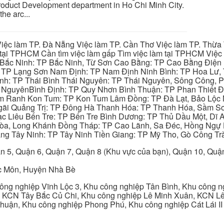
roduct Development department in Ho Chi Minh City.
the arc...
iệc làm TP. Đà Nẵng Việc làm TP. Cần Thơ Việc làm TP. Thừa T
ại TPHCM Cần tìm việc làm gấp Tìm việc làm tại TPHCM Việc 
 Bắc Ninh: TP Bắc Ninh, Từ Sơn Cao Bằng: TP Cao Bằng Điện
: TP Lạng Sơn Nam Định: TP Nam Định Ninh Bình: TP Hoa Lư, 
Bình: TP Thái Bình Thái Nguyên: TP Thái Nguyên, Sông Công,
y NguyênBình Định: TP Quy Nhơn Bình Thuận: TP Phan Thiết Đ
am Ranh Kon Tum: TP Kon Tum Lâm Đồng: TP Đà Lạt, Bảo Lộc
gãi Quảng Trị: TP Đông Hà Thanh Hóa: TP Thanh Hóa, Sầm S
ạc Liêu Bến Tre: TP Bến Tre Bình Dương: TP Thủ Dầu Một, Dĩ
 Hòa, Long Khánh Đồng Tháp: TP Cao Lãnh, Sa Đéc, Hồng Ngự 
ng Tây Ninh: TP Tây Ninh Tiền Giang: TP Mỹ Tho, Gò Công Trà
n 5, Quận 6, Quận 7, Quận 8 (Khu vực của bạn), Quận 10, Qu
c Môn, Huyện Nhà Bè
ng nghiệp Vĩnh Lộc 3, Khu công nghiệp Tân Bình, Khu công n
 KCN Tây Bắc Củ Chi, Khu công nghiệp Lê Minh Xuân, KCN Lê 
Thuận, Khu công nghiệp Phong Phú, Khu công nghiệp Cát Lái II