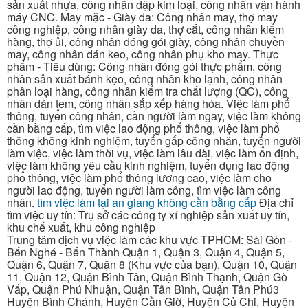
sản xuất nhựa, công nhân dập kim loại, công nhân vận hành
máy CNC. May mặc - Giày da: Công nhân may, thợ may
công nghiệp, công nhân giày da, thợ cắt, công nhân kiểm
hàng, thợ ủi, công nhân đóng gói giày, công nhân chuyền
may, công nhân dán keo, công nhân phụ kho may. Thực
phẩm - Tiêu dùng: Công nhân đóng gói thực phẩm, công
nhân sản xuất bánh kẹo, công nhân kho lạnh, công nhân
phân loại hàng, công nhân kiểm tra chất lượng (QC), công
nhân dán tem, công nhân sắp xếp hàng hóa. Việc làm phổ
thông, tuyển công nhân, cần người làm ngay, việc làm không
cần bằng cấp, tìm việc lao động phổ thông, việc làm phổ
thông không kinh nghiệm, tuyển gấp công nhân, tuyển người
làm việc, việc làm thời vụ, việc làm lâu dài, việc làm ổn định,
việc làm không yêu cầu kinh nghiệm, tuyển dụng lao động
phổ thông, việc làm phổ thông lương cao, việc làm cho
người lao động, tuyển người làm công, tìm việc làm công
nhân.
tìm việc làm tại an giang không cần bằng cấp
Địa chỉ
tìm việc uy tín: Trụ sở các công ty xí nghiệp sản xuất uy tín,
khu chế xuất, khu công nghiệp
Trung tâm dịch vụ việc làm các khu vực TPHCM: Sài Gòn -
Bến Nghé - Bến Thành Quận 1, Quận 3, Quận 4, Quận 5,
Quận 6, Quận 7, Quận 8 (Khu vực của bạn), Quận 10, Quận
11, Quận 12, Quận Bình Tân, Quận Bình Thạnh, Quận Gò
Vấp, Quận Phú Nhuận, Quận Tân Bình, Quận Tân Phú3
Huyện Bình Chánh, Huyện Cần Giờ, Huyện Củ Chi, Huyện