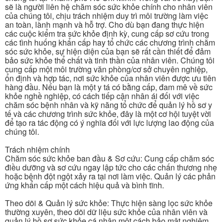
sẽ là người liên hệ chăm sóc sức khỏe chính cho nhân viên
của chúng tôi, chịu trách nhiệm duy trì môi trường làm việc
an toàn, lành mạnh và hỗ trợ. Cho dù bạn đang thực hiện
các cuộc kiểm tra sức khỏe định kỳ, cung cấp sơ cứu trong
các tình huống khẩn cấp hay tổ chức các chương trình chăm
sóc sức khỏe, sự hiện diện của bạn sẽ rất cần thiết để đảm
bảo sức khỏe thể chất và tinh thần của nhân viên. Chúng tôi
cung cấp một môi trường văn phòng/cơ sở chuyên nghiệp,
ổn định và hợp tác, nơi sức khỏe của nhân viên được ưu tiên
hàng đầu. Nếu bạn là một y tá có bằng cấp, đam mê về sức
khỏe nghề nghiệp, có cách tiếp cận nhân ái đối với việc
chăm sóc bệnh nhân và kỹ năng tổ chức để quản lý hồ sơ y
tế và các chương trình sức khỏe, đây là một cơ hội tuyệt vời
để tạo ra tác động có ý nghĩa đối với lực lượng lao động của
chúng tôi.
Trách nhiệm chính
Chăm sóc sức khỏe ban đầu & Sơ cứu: Cung cấp chăm sóc
điều dưỡng và sơ cứu ngay lập tức cho các chấn thương nhẹ
hoặc bệnh đột ngột xảy ra tại nơi làm việc. Quản lý các phản
ứng khẩn cấp một cách hiệu quả và bình tĩnh.
Theo dõi & Quản lý sức khỏe: Thực hiện sàng lọc sức khỏe
thường xuyên, theo dõi dữ liệu sức khỏe của nhân viên và
quản lý hồ sơ sức khỏe cá nhân một cách bảo mật nghiêm