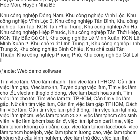
Hóc Môn, Huyện Nhà Bè
Khu công nghiệp Đông Nam, Khu công nghiệp Vĩnh Lộc, Khu
công nghiệp Vĩnh Lộc 3, Khu công nghiệp Tân Bình, Khu công
nghiệp Tân Tạo, KCN Tân Phú Trung, Khu công nghiệp An Hạ,
Khu công nghiệp Hiệp Phước, Khu công nghiệp Tân Thới Hiệp,
KCN Tây Bắc Củ Chi, Khu công nghiệp Lê Minh Xuân, KCN Lê
Minh Xuân 2, Khu chế xuất Linh Trung 1, Khu công nghiệp Linh
Trung 2, Khu công nghiệp Bình Chiểu, Khu chế xuất Tân
Thuận, Khu công nghiệp Phong Phú, Khu công nghiệp Cát Lái
II
(*)note: Web demo software
Tìm việc làm, Việc làm nhanh, Tìm việc làm TPHCM, Cần tìm
việc làm gấp, Vieclam24h, Tuyển dụng việc làm, Tìm việc làm
cho tốt, vieclam thegioididong, viec lam bach hoa xanh, Tìm
việc làm cho tốt, Tìm việc làm tại TPHCM, Cần tìm việc làm
gấp, Nữ cần tìm việc làm, Cần tìm việc làm gấp TPHCM, Cách
tìm việc làm, Cần tìm việc làm phổ thông, Tìm việc làm tại nhà,
việc làm tphcm, việc làm tphcm 2022, việc làm tphcm cho sinh
viên, việc làm tphcm bao ăn ở, việc làm tphcm part time, việc
làm tphcm không cần bằng cấp, việc làm tphcm facebook, việc
làm tphcm hoteljob, việc làm tphcm lương cao, việc làm tphcm
không yêu cầu kinh nghiệm, việc làm thủ đức, việc làm thủ