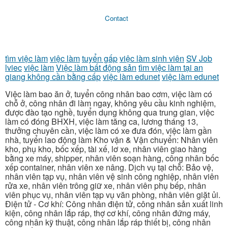
Contact
tìm việc làm
việc làm
tuyển gấp
việc làm sinh viên
SV Job
lviec
việc làm
Việc làm bất động sản
tìm việc làm tại an
giang không cần bằng cấp
việc làm edunet
việc làm edunet
Việc làm bao ăn ở, tuyển công nhân bao cơm, việc làm có
chỗ ở, công nhân đi làm ngay, không yêu cầu kinh nghiệm,
được đào tạo nghề, tuyển dụng không qua trung gian, việc
làm có đóng BHXH, việc làm tăng ca, lương tháng 13,
thưởng chuyên cần, việc làm có xe đưa đón, việc làm gần
nhà, tuyển lao động làm Kho vận & Vận chuyển: Nhân viên
kho, phụ kho, bốc xếp, tài xế, lơ xe, nhân viên giao hàng
bằng xe máy, shipper, nhân viên soạn hàng, công nhân bốc
xếp container, nhân viên xe nâng. Dịch vụ tại chỗ: Bảo vệ,
nhân viên tạp vụ, nhân viên vệ sinh công nghiệp, nhân viên
rửa xe, nhân viên trông giữ xe, nhân viên phụ bếp, nhân
viên phục vụ, nhân viên tạp vụ văn phòng, nhân viên giặt ủi.
Điện tử - Cơ khí: Công nhân điện tử, công nhân sản xuất linh
kiện, công nhân lắp ráp, thợ cơ khí, công nhân đứng máy,
công nhân kỹ thuật, công nhân lắp ráp thiết bị, công nhân