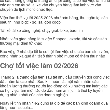
có câu tháng giêng là tháng ăn chơi cũng là cơ hội việc làm cho
các anh em tài xế lái xe vận chuyển hàng làm lĩnh vực vận
chuyển du lịch mc tổ chức tiệc.
Việc làm thời vụ tết 2025-2026 như bán hàng, thu ngân tại các
siêu thị như bigc - go, sài gòn coop
Tài xế lái xe công nghệ: chạy grab bike, baemin
Nhân viên giao hàng làm việc Shopee, lazada, tiki và các sàn
thương mại điện tử khác
Bảo vệ giử nhà dịp tết là cơ hội làm việc cho các bạn sinh viên,
công nhân xa quê ăn tết ở thành phố muốn có thêm thu nhập
Chợ tốt việc làm 02/2026
Tháng 2 là tháng đầu tiên sau tết nhu cầu chuyển đổi công việc
đầu năm là cao nhất. Sau khi hoàn tất một năm nhận các
khoản lương thưởng người lao động có xu hướng tìm kiếm các
cơ hội việc làm mới. Do đó đầu năm âm lịch là thời kỳ tuyển
dụng nhiều nhất của các doanh nghiệp.
Ngày lễ tình nhân 14-2 cũng là dịp để các bạn kinh doanh quà
tặng hoa - socola...