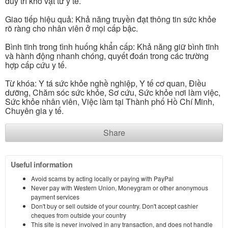
duy trì kho vật tư y tế.
Giao tiếp hiệu quả: Khả năng truyền đạt thông tin sức khỏe
rõ ràng cho nhân viên ở mọi cấp bậc.
Bình tĩnh trong tình huống khẩn cấp: Khả năng giữ bình tĩnh
và hành động nhanh chóng, quyết đoán trong các trường
hợp cấp cứu y tế.
Từ khóa: Y tá sức khỏe nghề nghiệp, Y tế cơ quan, Điều
dưỡng, Chăm sóc sức khỏe, Sơ cứu, Sức khỏe nơi làm việc,
Sức khỏe nhân viên, Việc làm tại Thành phố Hồ Chí Minh,
Chuyên gia y tế.
Share
Useful information
Avoid scams by acting locally or paying with PayPal
Never pay with Western Union, Moneygram or other anonymous
payment services
Don't buy or sell outside of your country. Don't accept cashier
cheques from outside your country
This site is never involved in any transaction, and does not handle