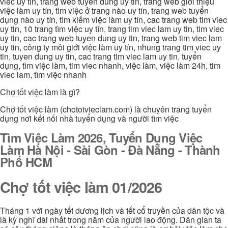
viec uy tin, trang web tuyen dung uy tin, trang web giới thiệu
việc làm uy tín, tìm việc ở trang nào uy tín, trang web tuyển
dụng nào uy tín, tìm kiếm việc làm uy tín, cac trang web tim viec
uy tin, 10 trang tìm việc uy tín, trang tim viec lam uy tin, tim viec
uy tin, cac trang web tuyen dung uy tin, trang web tim viec lam
uy tin, công ty môi giới việc làm uy tín, nhung trang tim viec uy
tin, tuyen dung uy tin, cac trang tim viec lam uy tin, tuyển
dụng, tìm việc làm, tim viec nhanh, việc làm, việc làm 24h, tim
viec lam, tìm việc nhanh
Chợ tốt việc làm là gì?
Chợ tốt việc làm (chototvieclam.com) là chuyên trang tuyển
dụng nơi kết nối nhà tuyển dụng và người tìm việc
Tìm Việc Làm 2026, Tuyển Dụng Việc
Làm Hà Nội - Sài Gòn - Đà Nẵng - Thành
Phố HCM
Chợ tốt việc làm 01/2026
Tháng 1 với ngày tết dương lịch và tết cổ truyền của dân tộc và
là kỳ nghĩ dài nhất trong năm của người lao động. Dân gian ta