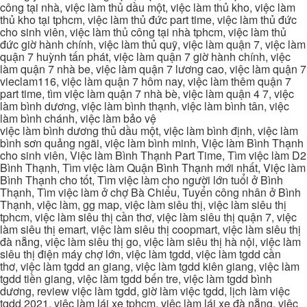
công tại nhà, việc làm thủ dầu một, việc làm thủ kho, việc làm
thủ kho tại tphcm, việc làm thủ đức part time, việc làm thủ đức
cho sinh viên, việc làm thủ công tại nhà tphcm, việc làm thủ
đức giờ hành chính, việc làm thủ quỹ, việc làm quận 7, việc làm
quận 7 huỳnh tấn phát, việc làm quận 7 giờ hành chính, việc
làm quận 7 nhà be, việc làm quận 7 lương cao, việc làm quận 7
vieclam116, việc làm quận 7 hôm nay, việc làm thêm quận 7
part time, tìm việc làm quận 7 nhà bè, việc làm quận 4 7, việc
làm bình dương, việc làm bình thạnh, việc làm bình tân, việc
làm bình chánh, việc làm bảo vệ
việc làm bình dương thủ dầu một, việc làm bình định, việc làm
bình sơn quảng ngãi, việc làm bình minh, Việc làm Bình Thạnh
cho sinh viên, Việc làm Bình Thạnh Part Time, Tìm việc làm D2
Bình Thạnh, Tìm việc làm Quận Bình Thạnh mới nhất, Việc làm
Bình Thạnh cho tốt, Tìm việc làm cho người lớn tuổi ở Bình
Thạnh, Tìm việc làm ở chợ Bà Chiểu, Tuyển công nhân ở Bình
Thạnh, việc làm, gg map, việc làm siêu thị, việc làm siêu thị
tphcm, việc làm siêu thị cần thơ, việc làm siêu thị quận 7, việc
làm siêu thị emart, việc làm siêu thị coopmart, việc làm siêu thị
đà nẵng, việc làm siêu thị go, việc làm siêu thị hà nội, việc làm
siêu thị điện máy chợ lớn, việc làm tgdd, việc làm tgdd cần
thơ, việc làm tgdd an giang, việc làm tgdd kiên giang, việc làm
tgdd tiền giang, việc làm tgdd bến tre, việc làm tgdd bình
dương, review việc làm tgdd, giờ làm việc tgdd, lịch làm việc
tgdd 2021, việc làm lái xe tphcm, việc làm lái xe đà nẵng, việc