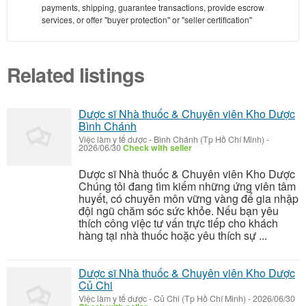
payments, shipping, guarantee transactions, provide escrow
services, or offer "buyer protection" or "seller certification"
Related listings
Dược sĩ Nhà thuốc & Chuyên viên Kho Dược
Bình Chánh
Việc làm y tế dược
-
Bình Chánh (Tp Hồ Chí Minh)
-
2026/06/30
Check with seller
Dược sĩ Nhà thuốc & Chuyên viên Kho Dược
Chúng tôi đang tìm kiếm những ứng viên tâm
huyết, có chuyên môn vững vàng để gia nhập
đội ngũ chăm sóc sức khỏe. Nếu bạn yêu
thích công việc tư vấn trực tiếp cho khách
hàng tại nhà thuốc hoặc yêu thích sự ...
Dược sĩ Nhà thuốc & Chuyên viên Kho Dược
Củ Chi
Việc làm y tế dược
-
Củ Chi (Tp Hồ Chí Minh)
-
2026/06/30