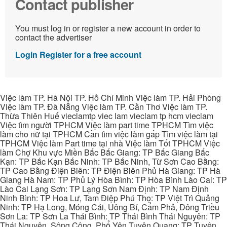
Contact publisher
You must log in or register a new account in order to
contact the advertiser
Login
Register for a free account
Việc làm TP. Hà Nội TP. Hồ Chí Minh Việc làm TP. Hải Phòng
Việc làm TP. Đà Nẵng Việc làm TP. Cần Thơ Việc làm TP.
Thừa Thiên Huế vieclamtp viec lam vieclam tp hcm vieclam
Việc tìm người TPHCM Việc làm part time TPHCM Tìm việc
làm cho nữ tại TPHCM Cần tìm việc làm gấp Tìm việc làm tại
TPHCM Việc làm Part time tại nhà Việc làm Tốt TPHCM Việc
làm Chợ Khu vực Miền Bắc Bắc Giang: TP Bắc Giang Bắc
Kạn: TP Bắc Kạn Bắc Ninh: TP Bắc Ninh, Từ Sơn Cao Bằng:
TP Cao Bằng Điện Biên: TP Điện Biên Phủ Hà Giang: TP Hà
Giang Hà Nam: TP Phủ Lý Hòa Bình: TP Hòa Bình Lào Cai: TP
Lào Cai Lạng Sơn: TP Lạng Sơn Nam Định: TP Nam Định
Ninh Bình: TP Hoa Lư, Tam Điệp Phú Thọ: TP Việt Trì Quảng
Ninh: TP Hạ Long, Móng Cái, Uông Bí, Cẩm Phả, Đông Triều
Sơn La: TP Sơn La Thái Bình: TP Thái Bình Thái Nguyên: TP
Thái Nguyên, Sông Công, Phổ Yên Tuyên Quang: TP Tuyên