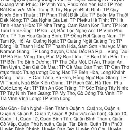
Quang Vĩnh Phúc: TP Vĩnh Yên, Phúc Yên Yên Bái: TP Yên
Bái Khu vực Miền Trung & Tây NguyênBình Định: TP Quy
Nhơn Bình Thuận: TP Phan Thiết Đắk Lắk: TP Buôn Ma Thuột
Đắk Nông: TP Gia Nghĩa Gia Lai: TP Pleiku Hà Tĩnh: TP Hà
Tĩnh Khánh Hòa: TP Nha Trang, Cam Ranh Kon Tum: TP Kon
Tum Lâm Đồng: TP Đà Lạt, Bảo Lộc Nghệ An: TP Vinh Phú
Yên: TP Tuy Hòa Quảng Bình: TP Đồng Hới Quảng Nam: TP
Tam Kỳ, Hội An Quảng Ngãi: TP Quảng Ngãi Quảng Trị: TP
Đông Hà Thanh Hóa: TP Thanh Hóa, Sầm Sơn Khu vực Miền
NamAn Giang: TP Long Xuyên, Châu Đốc Bà Rịa – Vũng Tàu:
TP Bà Rịa, Vũng Tàu, Phú Mỹ Bạc Liêu: TP Bạc Liêu Bến Tre:
TP Bến Tre Bình Dương: TP Thủ Dầu Một, Dĩ An, Thuận An,
Tân Uyên, Bến Cát Cà Mau: TP Cà Mau Cần Thơ: TP Cần Thơ
(trực thuộc Trung ương) Đồng Nai: TP Biên Hòa, Long Khánh
Đồng Tháp: TP Cao Lãnh, Sa Đéc, Hồng Ngự Hậu Giang: TP
Vị Thanh, Ngã Bảy Kiên Giang: TP Rạch Giá, Hà Tiên, Phú
Quốc Long An: TP Tân An Sóc Trăng: TP Sóc Trăng Tây Ninh:
TP Tây Ninh Tiền Giang: TP Mỹ Tho, Gò Công Trà Vinh: TP
Trà Vinh Vĩnh Long: TP Vĩnh Long
Sài Gòn - Bến Nghé - Bến Thành Quận 1, Quận 3, Quận 4,
Quận 5, Quận 6, Quận 7, Quận 8 (Khu vực của bạn), Quận 10,
Quận 11, Quận 12, Quận Bình Tân, Quận Bình Thạnh, Quận
Gò Vấp, Quận Phú Nhuận, Quận Tân Bình, Quận Tân Phú3
Huyện Bình Chánh, Huyện Cần Giờ, Huyện Củ Chi, Huyện