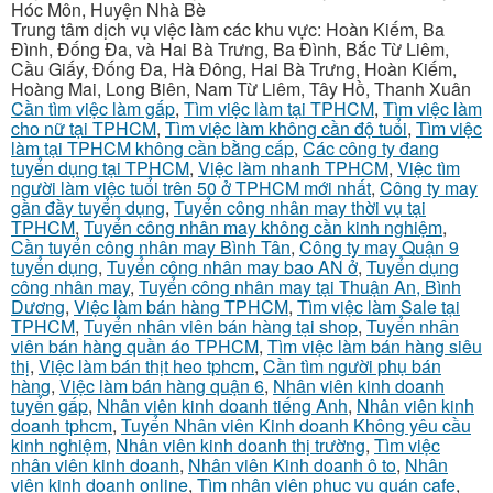
Hóc Môn, Huyện Nhà Bè
Trung tâm dịch vụ việc làm các khu vực: Hoàn Kiếm, Ba
Đình, Đống Đa, và Hai Bà Trưng, Ba Đình, Bắc Từ Liêm,
Cầu Giấy, Đống Đa, Hà Đông, Hai Bà Trưng, Hoàn Kiếm,
Hoàng Mai, Long Biên, Nam Từ Liêm, Tây Hồ, Thanh Xuân
Cần tìm việc làm gấp
,
Tìm việc làm tại TPHCM
,
Tìm việc làm
cho nữ tại TPHCM
,
Tìm việc làm không cần độ tuổi
,
Tìm việc
làm tại TPHCM không cần bằng cấp
,
Các công ty đang
tuyển dụng tại TPHCM
,
Việc làm nhanh TPHCM
,
Việc tìm
người làm việc tuổi trên 50 ở TPHCM mới nhất
,
Công ty may
gần đầy tuyển dụng
,
Tuyển công nhân may thời vụ tại
TPHCM
,
Tuyển công nhân may không cần kinh nghiệm
,
Cần tuyển công nhân may Bình Tân
,
Công ty may Quận 9
tuyển dụng
,
Tuyển công nhân may bao AN ở
,
Tuyển dụng
công nhân may
,
Tuyển công nhân may tại Thuận An, Bình
Dương
,
Việc làm bán hàng TPHCM
,
Tìm việc làm Sale tại
TPHCM
,
Tuyển nhân viên bán hàng tại shop
,
Tuyển nhân
viên bán hàng quần áo TPHCM
,
Tìm việc làm bán hàng siêu
thị
,
Việc làm bán thịt heo tphcm
,
Cần tìm người phụ bán
hàng
,
Việc làm bán hàng quận 6
,
Nhân viên kinh doanh
tuyển gấp
,
Nhân viên kinh doanh tiếng Anh
,
Nhân viên kinh
doanh tphcm
,
Tuyển Nhân viên Kinh doanh Không yêu cầu
kinh nghiệm
,
Nhân viên kinh doanh thị trường
,
Tìm việc
nhân viên kinh doanh
,
Nhân viên Kinh doanh ô to
,
Nhân
viên kinh doanh online
,
Tìm nhân viên phục vụ quán cafe
,