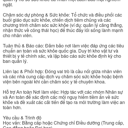
ngặt.
Chăm sóc dự phòng & Sức khỏe: Tổ chức và điều phối các
buổi giáo dục sức khỏe, chiến dịch tiêm chủng và các
chương trình chăm sóc sức khỏe (ví dụ: quản lý căng thẳng,
nhận thức về công thái học) để thúc đẩy lối sống lành mạnh
cho nhân viên.
Tuân thủ & Báo cáo: Đảm bảo nơi làm việc đáp ứng các tiêu
chuẩn an toàn và sức khỏe quốc gia. Duy trì kho vật tư và
thiết bị y tế chính xác, và lập báo cáo sức khỏe định kỳ cho
ban quản lý.
Liên lạc & Phối hợp: Đóng vai trò là cầu nối giữa nhân viên
và các nhà cung cấp dịch vụ chăm sóc sức khỏe hoặc bệnh
viện bên ngoài khi cần chăm sóc y tế chuyên khoa.
Hỗ trợ An toàn Nơi làm việc: Hợp tác với các nhóm Nhân sự
và An toàn để xác định các mối nguy hiểm tiềm ẩn về sức
khỏe và đề xuất các cải tiến để tạo ra môi trường làm việc an
toàn hơn.
Yêu cầu & Trình độ
Học vấn: Bằng cấp hoặc Chứng chỉ Điều dưỡng (Trung cấp,
Cao đẳng hoặc Đại học).