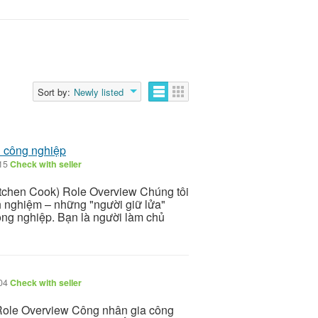
Sort by:
Newly listed
n công nghiệp
/15
Check with seller
itchen Cook) Role Overview Chúng tôi
nh nghiệm – những "người giữ lửa"
ông nghiệp. Bạn là người làm chủ
/04
Check with seller
 Role Overview Công nhân gia công