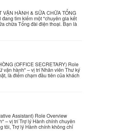
ẬT VẬN HÀNH & SỬA CHỮA TỔNG
 đang tìm kiếm một "chuyên gia kết
Sửa chữa Tổng đài điện thoại. Bạn là
HÒNG (OFFICE SECRETARY) Role
 vận hành" – vị trí Nhân viên Thư ký
ặt, là điểm chạm đầu tiên của khách
rative Assistant) Role Overview
" – vị trí Trợ lý Hành chính chuyên
g tôi, Trợ lý Hành chính không chỉ