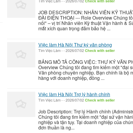
Tìm Việc Làm
-
-
2026/07/02
Check with seller
JOB DESCRIPTION: NHÂN VIÊN KỸ THU
ĐÀI ĐIỆN THOẠI --- Role Overview Chúng tôi
nối" – vị trí Nhân viên Kỹ thuật Vận hành & 
mắt xích quan trọng đảm bảo hệ ...
Việc làm Hà Nội Thư ký văn phòng
Tìm Việc Làm
-
-
2026/07/02
Check with seller
BẢNG MÔ TẢ CÔNG VIỆC: THƯ KÝ VĂN P
Overview Chúng tôi đang tìm kiếm một "đại sứ
Văn phòng chuyên nghiệp. Bạn chính là bộ m
hàng với doanh nghiệp, đồng ...
Việc làm Hà Nội Trợ lý hành chính
Tìm Việc Làm
-
-
2026/07/02
Check with seller
Job Description: Trợ lý Hành chính (Administ
Chúng tôi đang tìm kiếm một "đại sứ vận hành
nghiệp và tận tụy. Tại doanh nghiệp của chún
đơn thuần là ng...