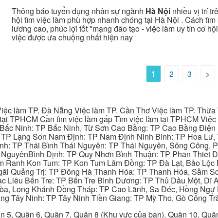
Thông báo tuyển dụng nhân sự ngành
Hà Nội
nhiều vị trí t
hội tìm việc làm phù hợp nhanh chóng tại Hà Nội . Cách tìm
lương cao, phúc lợi tốt "mạng đào tạo - việc làm uy tín cơ hộ
việc được ưa chuộng nhất hiện nay
1
2
3
>
iệc làm TP. Đà Nẵng Việc làm TP. Cần Thơ Việc làm TP. Thừa T
ại TPHCM Cần tìm việc làm gấp Tìm việc làm tại TPHCM Việc 
 Bắc Ninh: TP Bắc Ninh, Từ Sơn Cao Bằng: TP Cao Bằng Điện
: TP Lạng Sơn Nam Định: TP Nam Định Ninh Bình: TP Hoa Lư, 
Bình: TP Thái Bình Thái Nguyên: TP Thái Nguyên, Sông Công,
y NguyênBình Định: TP Quy Nhơn Bình Thuận: TP Phan Thiết Đ
am Ranh Kon Tum: TP Kon Tum Lâm Đồng: TP Đà Lạt, Bảo Lộc
gãi Quảng Trị: TP Đông Hà Thanh Hóa: TP Thanh Hóa, Sầm S
ạc Liêu Bến Tre: TP Bến Tre Bình Dương: TP Thủ Dầu Một, Dĩ
 Hòa, Long Khánh Đồng Tháp: TP Cao Lãnh, Sa Đéc, Hồng Ngự 
ng Tây Ninh: TP Tây Ninh Tiền Giang: TP Mỹ Tho, Gò Công Trà
n 5, Quận 6, Quận 7, Quận 8 (Khu vực của bạn), Quận 10, Qu