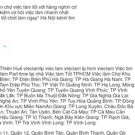
rên chợ việc làm tốt với hàng nghìn cơ
 kiếm cơ hôi việc làm nhanh nhất
i tốt chốt làm ngay" Hà Nội kênh tìm
»
hiên Huế vieclamtp viec lam vieclam tp hcm vieclam Việc tìm
làm Part time tại nhà Việc làm Tốt TPHCM Việc làm Chợ Khu
 Biên: TP Điện Biên Phủ Hà Giang: TP Hà Giang Hà Nam: TP
Tam Điệp Phú Thọ: TP Việt Trì Quảng Ninh: TP Hạ Long, Móng
 Phổ Yên Tuyên Quang: TP Tuyên Quang Vĩnh Phúc: TP Vĩnh
ắk Lắk: TP Buôn Ma Thuột Đắk Nông: TP Gia Nghĩa Gia Lai:
 Nghệ An: TP Vinh Phú Yên: TP Tuy Hòa Quảng Bình: TP Đồng
ơn Khu vực Miền NamAn Giang: TP Long Xuyên, Châu Đốc Bà
 An, Thuận An, Tân Uyên, Bến Cát Cà Mau: TP Cà Mau Cần
Hậu Giang: TP Vị Thanh, Ngã Bảy Kiên Giang: TP Rạch Giá,
 Vinh: TP Trà Vinh Vĩnh Long: TP Vĩnh Long
ận 11, Quận 12, Quận Bình Tân, Quận Bình Thạnh, Quận Gò