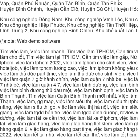
Vấp, Quận Phú Nhuận, Quận Tân Bình, Quận Tân Phú3
Huyện Bình Chánh, Huyện Cần Giờ, Huyện Củ Chi, Huyện Hó
Khu công nghiệp Đông Nam, Khu công nghiệp Vĩnh Lộc, Khu cô
Khu công nghiệp Hiệp Phước, Khu công nghiệp Tân Thới Hiệp,
Linh Trung 2, Khu công nghiệp Bình Chiểu, Khu chế xuất Tân 
(*)note: Web demo software
Tìm việc làm, Việc làm nhanh, Tìm việc làm TPHCM, Cần tìm việ
làm cho tốt, Tìm việc làm tại TPHCM, Cần tìm việc làm gấp, Nữ 
tphcm, việc làm tphcm 2022, việc làm tphcm cho sinh viên, việ
hoteljob, việc làm tphcm lương cao, việc làm tphcm không yêu cầ
việc làm thủ đức part time, việc làm thủ đức cho sinh viên, việc
việc làm quận 7 giờ hành chính, việc làm quận 7 nhà be, việc l
7 nhà bè, việc làm quận 4 7, việc làm bình dương, việc làm bình
việc làm bình dương thủ dầu một, việc làm bình định, việc làm
Bình Thạnh, Tìm việc làm Quận Bình Thạnh mới nhất, Việc làm 
Thạnh, việc làm, gg map, việc làm siêu thị, việc làm siêu thị tphc
nẵng, việc làm siêu thị go, việc làm siêu thị hà nội, việc làm si
giang, việc làm tgdd bến tre, việc làm tgdd bình dương, review vi
dương, việc làm lái xe cần thơ, việc làm lái xe ở tphcm, việc làm
lai, việc làm giao hàng, việc làm giao hàng tiết kiệm, việc làm
hàng quận 6, việc làm giao hàng part time, việc làm giao hàng tết
2022, việc làm tết tại nhà, việc làm tết cần thơ, việc làm tết 