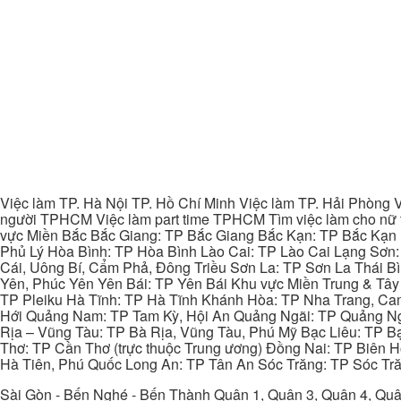
Việc làm TP. Hà Nội TP. Hồ Chí Minh Việc làm TP. Hải Phòng V
người TPHCM Việc làm part time TPHCM Tìm việc làm cho nữ t
vực Miền Bắc Bắc Giang: TP Bắc Giang Bắc Kạn: TP Bắc Kạn
Phủ Lý Hòa Bình: TP Hòa Bình Lào Cai: TP Lào Cai Lạng Sơn
Cái, Uông Bí, Cẩm Phả, Đông Triều Sơn La: TP Sơn La Thái 
Yên, Phúc Yên Yên Bái: TP Yên Bái Khu vực Miền Trung & Tâ
TP Pleiku Hà Tĩnh: TP Hà Tĩnh Khánh Hòa: TP Nha Trang, C
Hới Quảng Nam: TP Tam Kỳ, Hội An Quảng Ngãi: TP Quảng N
Rịa – Vũng Tàu: TP Bà Rịa, Vũng Tàu, Phú Mỹ Bạc Liêu: TP B
Thơ: TP Cần Thơ (trực thuộc Trung ương) Đồng Nai: TP Biên
Hà Tiên, Phú Quốc Long An: TP Tân An Sóc Trăng: TP Sóc Tră
Sài Gòn - Bến Nghé - Bến Thành Quận 1, Quận 3, Quận 4, Quậ