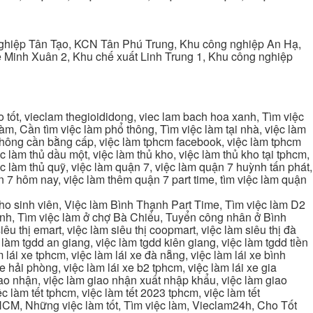
ghiệp Tân Tạo, KCN Tân Phú Trung, Khu công nghiệp An Hạ,
Minh Xuân 2, Khu chế xuất Linh Trung 1, Khu công nghiệp
tốt, vieclam thegioididong, viec lam bach hoa xanh, Tìm việc
m, Cần tìm việc làm phổ thông, Tìm việc làm tại nhà, việc làm
 không cần bằng cấp, việc làm tphcm facebook, việc làm tphcm
 làm thủ dầu một, việc làm thủ kho, việc làm thủ kho tại tphcm,
ệc làm thủ quỹ, việc làm quận 7, việc làm quận 7 huỳnh tấn phát,
 7 hôm nay, việc làm thêm quận 7 part time, tìm việc làm quận
cho sinh viên, Việc làm Bình Thạnh Part Time, Tìm việc làm D2
ạnh, Tìm việc làm ở chợ Bà Chiểu, Tuyển công nhân ở Bình
iêu thị emart, việc làm siêu thị coopmart, việc làm siêu thị đà
c làm tgdd an giang, việc làm tgdd kiên giang, việc làm tgdd tiền
 lái xe tphcm, việc làm lái xe đà nẵng, việc làm lái xe bình
xe hải phòng, việc làm lái xe b2 tphcm, việc làm lái xe gia
giao nhận, việc làm giao nhận xuất nhập khẩu, việc làm giao
c làm tết tphcm, việc làm tết 2023 tphcm, việc làm tết
 TPHCM, Những việc làm tốt, Tìm việc làm, Vieclam24h, Cho Tốt