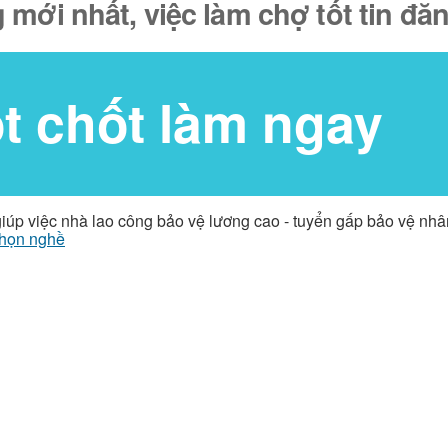
 mới nhất, việc làm chợ tốt tin đ
ốt chốt làm ngay
giúp việc nhà lao công bảo vệ lương cao - tuyển gấp bảo vệ nh
họn nghề