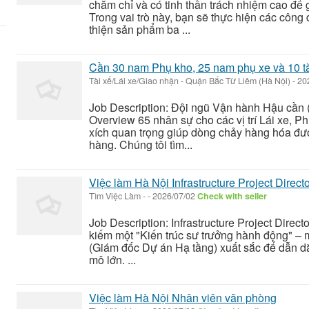
chăm chỉ và có tinh thần trách nhiệm cao để 
Trong vai trò này, bạn sẽ thực hiện các công
thiện sản phẩm ba ...
Cần 30 nam Phụ kho, 25 nam phụ xe và 10 tài
Tài xế/Lái xe/Giao nhận
-
Quận Bắc Từ Liêm (Hà Nội)
-
20
Job Description: Đội ngũ Vận hành Hậu cần (
Overview 65 nhân sự cho các vị trí Lái xe, 
xích quan trọng giúp dòng chảy hàng hóa đượ
hàng. Chúng tôi tìm...
Việc làm Hà Nội Infrastructure Project Direct
Tìm Việc Làm
-
-
2026/07/02
Check with seller
Job Description: Infrastructure Project Direc
kiếm một "Kiến trúc sư trưởng hành động" – mộ
(Giám đốc Dự án Hạ tầng) xuất sắc để dẫn dắ
mô lớn. ...
Việc làm Hà Nội Nhân viên văn phòng