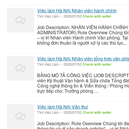
Việc làm Hà Nội Nhân viên hành chính
Tìm Việc Làm
-
-
2026/07/02
Check with seller
Job Description: NHÂN VIÊN HÀNH CHÍN
ADMINISTRATOR) Role Overview Chúng tôi đ
– vị trí Nhân viên Hành chính Văn phòng. Tạ
không đơn thuần là người xử lý các thủ tục...
Việc làm Hà Nội Nhân viên tổng hợp văn ph
Tìm Việc Làm
-
-
2026/07/02
Check with seller
BẢNG MÔ TẢ CÔNG VIỆC (JOB DESCRIPTIO
viên Kỹ thuật Vận hành & Sửa chữa Tổng đài
Công nghệ thông tin & Viễn thông / Phòng Hà
trực tiếp cho: Trưởng phòng ...
Việc làm Hà Nội Văn thư
Tìm Việc Làm
-
-
2026/07/02
Check with seller
Job Description: Role Overview Chúng tôi đa
thông tin và di sản doanh nghiệp" – vị trí Nh