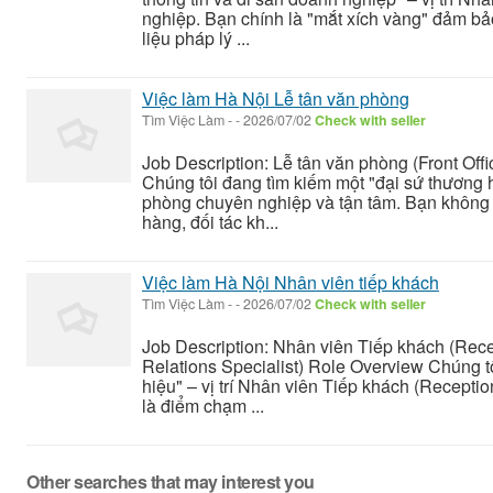
nghiệp. Bạn chính là "mắt xích vàng" đảm bảo
liệu pháp lý ...
Việc làm Hà Nội Lễ tân văn phòng
Tìm Việc Làm
-
-
2026/07/02
Check with seller
Job Description: Lễ tân văn phòng (Front Off
Chúng tôi đang tìm kiếm một "đại sứ thương hi
phòng chuyên nghiệp và tận tâm. Bạn không 
hàng, đối tác kh...
Việc làm Hà Nội Nhân viên tiếp khách
Tìm Việc Làm
-
-
2026/07/02
Check with seller
Job Description: Nhân viên Tiếp khách (Rece
Relations Specialist) Role Overview Chúng t
hiệu" – vị trí Nhân viên Tiếp khách (Receptio
là điểm chạm ...
Other searches that may interest you