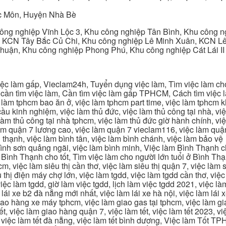
c Môn, Huyện Nhà Bè
ng nghiệp Vĩnh Lộc 3, Khu công nghiệp Tân Bình, Khu công n
 KCN Tây Bắc Củ Chi, Khu công nghiệp Lê Minh Xuân, KCN Lê 
Thuận, Khu công nghiệp Phong Phú, Khu công nghiệp Cát Lái II
c làm gấp, Vieclam24h, Tuyển dụng việc làm, Tìm việc làm cho 
cần tìm việc làm, Cần tìm việc làm gấp TPHCM, Cách tìm việc là
c làm tphcm bao ăn ở, việc làm tphcm part time, việc làm tphcm
u kinh nghiệm, việc làm thủ đức, việc làm thủ công tại nhà, việc
 làm thủ công tại nhà tphcm, việc làm thủ đức giờ hành chính, vi
àm quận 7 lương cao, việc làm quận 7 vieclam116, việc làm quận
 thạnh, việc làm bình tân, việc làm bình chánh, việc làm bảo vệ
 bình sơn quảng ngãi, việc làm bình minh, Việc làm Bình Thạnh 
Bình Thạnh cho tốt, Tìm việc làm cho người lớn tuổi ở Bình Th
m, việc làm siêu thị cần thơ, việc làm siêu thị quận 7, việc làm s
êu thị điện máy chợ lớn, việc làm tgdd, việc làm tgdd cần thơ, việ
ệc làm tgdd, giờ làm việc tgdd, lịch làm việc tgdd 2021, việc làm
 lái xe b2 đà nẵng mới nhất, việc làm lái xe hà nội, việc làm lái 
 giao hàng xe máy tphcm, việc làm giao gas tại tphcm, việc làm 
, việc làm giao hàng quận 7, việc làm tết, việc làm tết 2023, việ
hcm, việc làm tết đà nẵng, việc làm tết bình dương, Việc làm Tốt