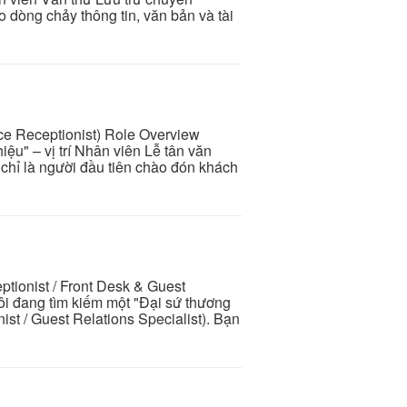
 dòng chảy thông tin, văn bản và tài
ice Receptionist) Role Overview
ệu" – vị trí Nhân viên Lễ tân văn
chỉ là người đầu tiên chào đón khách
ptionist / Front Desk & Guest
ôi đang tìm kiếm một "Đại sứ thương
nist / Guest Relations Specialist). Bạn