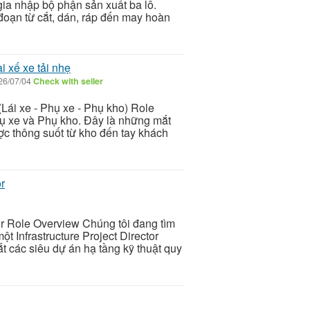
gia nhập bộ phận sản xuất ba lô.
 đoạn từ cắt, dán, ráp đến may hoàn
 xế xe tải nhẹ
26/07/04
Check with seller
Lái xe - Phụ xe - Phụ kho) Role
Phụ xe và Phụ kho. Đây là những mắt
c thông suốt từ kho đến tay khách
or
tor Role Overview Chúng tôi đang tìm
t Infrastructure Project Director
t các siêu dự án hạ tầng kỹ thuật quy