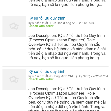
trò này, bạn sẽ là người tiên phong trong...
Kỹ sư tối ưu quy trình
kỹ sư sản xuất
-
Đức Hòa (Long An)
-
2026/07/04
Check with seller
Job Description: Kỹ sư Tối ưu hóa Quy trình
(Process Optimization Engineer) Role
Overview Kỹ sư Tối ưu hóa Quy trình sắc
bén, có tư duy hệ thống và niềm đam mê cải
tiến để gia nhập đội ngũ vận hành. Trong vai
trò này, bạn sẽ là người tiên phong trong...
Kỹ sư tối ưu quy trình
kỹ sư sản xuất
-
Dương Minh Châu (Tây Ninh)
-
2026/07/04
Check with seller
Job Description: Kỹ sư Tối ưu hóa Quy trình
(Process Optimization Engineer) Role
Overview Kỹ sư Tối ưu hóa Quy trình sắc
bén, có tư duy hệ thống và niềm đam mê cải
tiến để gia nhập đội ngũ vận hành. Trong vai
trò này, bạn sẽ là người tiên phong trong...