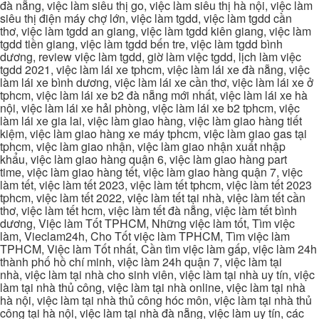
đà nẵng, việc làm siêu thị go, việc làm siêu thị hà nội, việc làm
siêu thị điện máy chợ lớn, việc làm tgdd, việc làm tgdd cần
thơ, việc làm tgdd an giang, việc làm tgdd kiên giang, việc làm
tgdd tiền giang, việc làm tgdd bến tre, việc làm tgdd bình
dương, review việc làm tgdd, giờ làm việc tgdd, lịch làm việc
tgdd 2021, việc làm lái xe tphcm, việc làm lái xe đà nẵng, việc
làm lái xe bình dương, việc làm lái xe cần thơ, việc làm lái xe ở
tphcm, việc làm lái xe b2 đà nẵng mới nhất, việc làm lái xe hà
nội, việc làm lái xe hải phòng, việc làm lái xe b2 tphcm, việc
làm lái xe gia lai, việc làm giao hàng, việc làm giao hàng tiết
kiệm, việc làm giao hàng xe máy tphcm, việc làm giao gas tại
tphcm, việc làm giao nhận, việc làm giao nhận xuất nhập
khẩu, việc làm giao hàng quận 6, việc làm giao hàng part
time, việc làm giao hàng tết, việc làm giao hàng quận 7, việc
làm tết, việc làm tết 2023, việc làm tết tphcm, việc làm tết 2023
tphcm, việc làm tết 2022, việc làm tết tại nhà, việc làm tết cần
thơ, việc làm tết hcm, việc làm tết đà nẵng, việc làm tết bình
dương, Việc làm Tốt TPHCM, Những việc làm tốt, Tìm việc
làm, Vieclam24h, Cho Tốt việc làm TPHCM, Tìm việc làm
TPHCM, Việc làm Tốt nhất, Cần tìm việc làm gấp, việc làm 24h
thành phố hồ chí minh, việc làm 24h quận 7, việc làm tại
nhà, việc làm tại nhà cho sinh viên, việc làm tại nhà uy tín, việc
làm tại nhà thủ công, việc làm tại nhà online, việc làm tại nhà
hà nội, việc làm tại nhà thủ công hóc môn, việc làm tại nhà thủ
công tại hà nội, việc làm tại nhà đà nẵng, việc làm uy tín, các