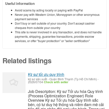
Useful information
Avoid scams by acting locally or paying with PayPal
Never pay with Western Union, Moneygram or other anonymous
payment services
Don't buy or sell outside of your country. Don't accept cashier
cheques from outside your country
This site is never involved in any transaction, and does not handle
payments, shipping, guarantee transactions, provide escrow
services, or offer "buyer protection" or "seller certification"
Related listings
Kỹ sư tối ưu quy trình
kỹ sư sản xuất
-
Quận Bình Thạnh (Tp Hồ Chí Minh)
-
2026/07/04
Check with seller
Job Description: Kỹ sư Tối ưu hóa Quy trình
(Process Optimization Engineer) Role
Overview Kỹ sư Tối ưu hóa Quy trình sắc
bén, có tư duy hệ thống và niềm đam mê cải
tiến để gia nhập đội ngũ vận hành. Trong vai