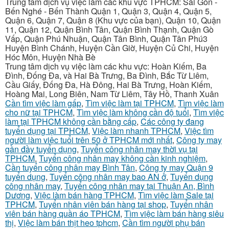
Trung tâm dịch vụ việc làm các khu vực TPHCM: Sài Gòn -
Bến Nghé - Bến Thành Quận 1, Quận 3, Quận 4, Quận 5,
Quận 6, Quận 7, Quận 8 (Khu vực của bạn), Quận 10, Quận
11, Quận 12, Quận Bình Tân, Quận Bình Thạnh, Quận Gò
Vấp, Quận Phú Nhuận, Quận Tân Bình, Quận Tân Phú3
Huyện Bình Chánh, Huyện Cần Giờ, Huyện Củ Chi, Huyện
Hóc Môn, Huyện Nhà Bè
Trung tâm dịch vụ việc làm các khu vực: Hoàn Kiếm, Ba
Đình, Đống Đa, và Hai Bà Trưng, Ba Đình, Bắc Từ Liêm,
Cầu Giấy, Đống Đa, Hà Đông, Hai Bà Trưng, Hoàn Kiếm,
Hoàng Mai, Long Biên, Nam Từ Liêm, Tây Hồ, Thanh Xuân
Cần tìm việc làm gấp
,
Tìm việc làm tại TPHCM
,
Tìm việc làm
cho nữ tại TPHCM
,
Tìm việc làm không cần độ tuổi
,
Tìm việc
làm tại TPHCM không cần bằng cấp
,
Các công ty đang
tuyển dụng tại TPHCM
,
Việc làm nhanh TPHCM
,
Việc tìm
người làm việc tuổi trên 50 ở TPHCM mới nhất
,
Công ty may
gần đầy tuyển dụng
,
Tuyển công nhân may thời vụ tại
TPHCM
,
Tuyển công nhân may không cần kinh nghiệm
,
Cần tuyển công nhân may Bình Tân
,
Công ty may Quận 9
tuyển dụng
,
Tuyển công nhân may bao AN ở
,
Tuyển dụng
công nhân may
,
Tuyển công nhân may tại Thuận An, Bình
Dương
,
Việc làm bán hàng TPHCM
,
Tìm việc làm Sale tại
TPHCM
,
Tuyển nhân viên bán hàng tại shop
,
Tuyển nhân
viên bán hàng quần áo TPHCM
,
Tìm việc làm bán hàng siêu
thị
,
Việc làm bán thịt heo tphcm
,
Cần tìm người phụ bán