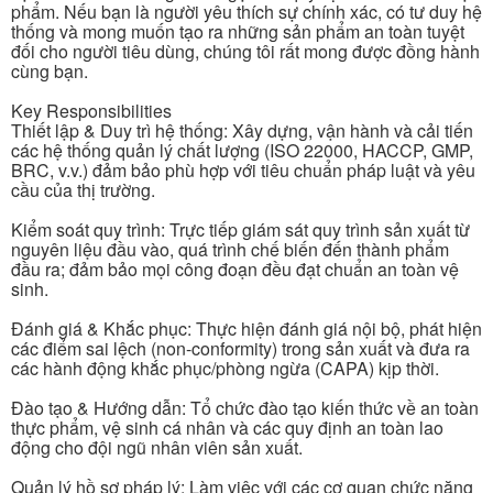
phẩm. Nếu bạn là người yêu thích sự chính xác, có tư duy hệ
thống và mong muốn tạo ra những sản phẩm an toàn tuyệt
đối cho người tiêu dùng, chúng tôi rất mong được đồng hành
cùng bạn.
Key Responsibilities
Thiết lập & Duy trì hệ thống: Xây dựng, vận hành và cải tiến
các hệ thống quản lý chất lượng (ISO 22000, HACCP, GMP,
BRC, v.v.) đảm bảo phù hợp với tiêu chuẩn pháp luật và yêu
cầu của thị trường.
Kiểm soát quy trình: Trực tiếp giám sát quy trình sản xuất từ
nguyên liệu đầu vào, quá trình chế biến đến thành phẩm
đầu ra; đảm bảo mọi công đoạn đều đạt chuẩn an toàn vệ
sinh.
Đánh giá & Khắc phục: Thực hiện đánh giá nội bộ, phát hiện
các điểm sai lệch (non-conformity) trong sản xuất và đưa ra
các hành động khắc phục/phòng ngừa (CAPA) kịp thời.
Đào tạo & Hướng dẫn: Tổ chức đào tạo kiến thức về an toàn
thực phẩm, vệ sinh cá nhân và các quy định an toàn lao
động cho đội ngũ nhân viên sản xuất.
Quản lý hồ sơ pháp lý: Làm việc với các cơ quan chức năng