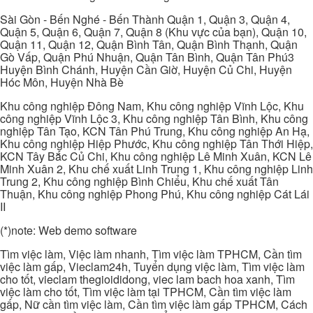
Sài Gòn - Bến Nghé - Bến Thành Quận 1, Quận 3, Quận 4,
Quận 5, Quận 6, Quận 7, Quận 8 (Khu vực của bạn), Quận 10,
Quận 11, Quận 12, Quận Bình Tân, Quận Bình Thạnh, Quận
Gò Vấp, Quận Phú Nhuận, Quận Tân Bình, Quận Tân Phú3
Huyện Bình Chánh, Huyện Cần Giờ, Huyện Củ Chi, Huyện
Hóc Môn, Huyện Nhà Bè
Khu công nghiệp Đông Nam, Khu công nghiệp Vĩnh Lộc, Khu
công nghiệp Vĩnh Lộc 3, Khu công nghiệp Tân Bình, Khu công
nghiệp Tân Tạo, KCN Tân Phú Trung, Khu công nghiệp An Hạ,
Khu công nghiệp Hiệp Phước, Khu công nghiệp Tân Thới Hiệp,
KCN Tây Bắc Củ Chi, Khu công nghiệp Lê Minh Xuân, KCN Lê
Minh Xuân 2, Khu chế xuất Linh Trung 1, Khu công nghiệp Linh
Trung 2, Khu công nghiệp Bình Chiểu, Khu chế xuất Tân
Thuận, Khu công nghiệp Phong Phú, Khu công nghiệp Cát Lái
II
(*)note: Web demo software
Tìm việc làm, Việc làm nhanh, Tìm việc làm TPHCM, Cần tìm
việc làm gấp, Vieclam24h, Tuyển dụng việc làm, Tìm việc làm
cho tốt, vieclam thegioididong, viec lam bach hoa xanh, Tìm
việc làm cho tốt, Tìm việc làm tại TPHCM, Cần tìm việc làm
gấp, Nữ cần tìm việc làm, Cần tìm việc làm gấp TPHCM, Cách