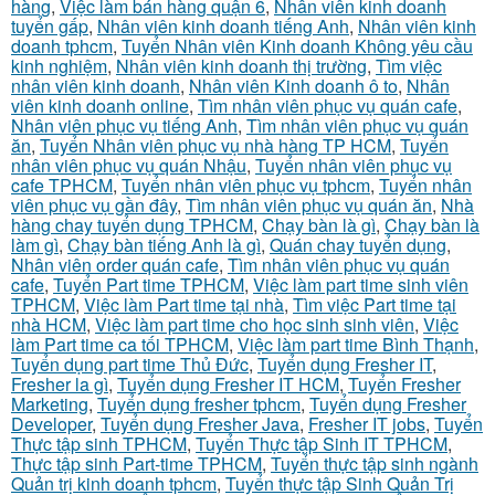
hàng
,
Việc làm bán hàng quận 6
,
Nhân viên kinh doanh
tuyển gấp
,
Nhân viên kinh doanh tiếng Anh
,
Nhân viên kinh
doanh tphcm
,
Tuyển Nhân viên Kinh doanh Không yêu cầu
kinh nghiệm
,
Nhân viên kinh doanh thị trường
,
Tìm việc
nhân viên kinh doanh
,
Nhân viên Kinh doanh ô to
,
Nhân
viên kinh doanh online
,
Tìm nhân viên phục vụ quán cafe
,
Nhân viên phục vụ tiếng Anh
,
Tìm nhân viên phục vụ quán
ăn
,
Tuyển Nhân viên phục vụ nhà hàng TP HCM
,
Tuyển
nhân viên phục vụ quán Nhậu
,
Tuyển nhân viên phục vụ
cafe TPHCM
,
Tuyển nhân viên phục vụ tphcm
,
Tuyển nhân
viên phục vụ gần đây
,
Tìm nhân viên phục vụ quán ăn
,
Nhà
hàng chay tuyển dụng TPHCM
,
Chạy bàn là gì
,
Chạy bàn là
làm gì
,
Chạy bàn tiếng Anh là gì
,
Quán chay tuyển dụng
,
Nhân viên order quán cafe
,
Tìm nhân viên phục vụ quán
cafe
,
Tuyển Part time TPHCM
,
Việc làm part time sinh viên
TPHCM
,
Việc làm Part time tại nhà
,
Tìm việc Part time tại
nhà HCM
,
Việc làm part time cho học sinh sinh viên
,
Việc
làm Part time ca tối TPHCM
,
Việc làm part time Bình Thạnh
,
Tuyển dụng part time Thủ Đức
,
Tuyển dụng Fresher IT
,
Fresher la gì
,
Tuyển dụng Fresher IT HCM
,
Tuyển Fresher
Marketing
,
Tuyển dụng fresher tphcm
,
Tuyển dụng Fresher
Developer
,
Tuyển dụng Fresher Java
,
Fresher IT jobs
,
Tuyển
Thực tập sinh TPHCM
,
Tuyển Thực tập Sinh IT TPHCM
,
Thực tập sinh Part-time TPHCM
,
Tuyển thực tập sinh ngành
Quản trị kinh doanh tphcm
,
Tuyển thực tập Sinh Quản Trị