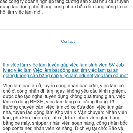
các công ty doanh nghiệp tăng cường sản xuất nhu cầu tuyển
dụng lao động phổ thông công nhân bắc đầu tăng cũng là cơ
hội tìm việc làm mới.
Contact
tìm việc làm
việc làm
tuyển gấp
việc làm sinh viên
SV Job
lviec
việc làm
Việc làm bất động sản
tìm việc làm tại an
giang không cần bằng cấp
việc làm edunet
việc làm edunet
Việc làm bao ăn ở, tuyển công nhân bao cơm, việc làm có
chỗ ở, công nhân đi làm ngay, không yêu cầu kinh nghiệm,
được đào tạo nghề, tuyển dụng không qua trung gian, việc
làm có đóng BHXH, việc làm tăng ca, lương tháng 13,
thưởng chuyên cần, việc làm có xe đưa đón, việc làm gần
nhà, tuyển lao động làm Kho vận & Vận chuyển: Nhân viên
kho, phụ kho, bốc xếp, tài xế, lơ xe, nhân viên giao hàng
bằng xe máy, shipper, nhân viên soạn hàng, công nhân bốc
xếp container, nhân viên xe nâng. Dịch vụ tại chỗ: Bảo vệ,