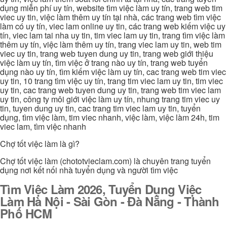
dụng miễn phí uy tín, website tìm việc làm uy tín, trang web tim
viec uy tin, việc làm thêm uy tín tại nhà, các trang web tìm việc
làm có uy tín, viec lam online uy tin, các trang web kiếm việc uy
tín, viec lam tai nha uy tin, tim viec lam uy tin, trang tìm việc làm
thêm uy tín, việc làm thêm uy tín, trang viec lam uy tin, web tim
viec uy tin, trang web tuyen dung uy tin, trang web giới thiệu
việc làm uy tín, tìm việc ở trang nào uy tín, trang web tuyển
dụng nào uy tín, tìm kiếm việc làm uy tín, cac trang web tim viec
uy tin, 10 trang tìm việc uy tín, trang tim viec lam uy tin, tim viec
uy tin, cac trang web tuyen dung uy tin, trang web tim viec lam
uy tin, công ty môi giới việc làm uy tín, nhung trang tim viec uy
tin, tuyen dung uy tin, cac trang tim viec lam uy tin, tuyển
dụng, tìm việc làm, tim viec nhanh, việc làm, việc làm 24h, tim
viec lam, tìm việc nhanh
Chợ tốt việc làm là gì?
Chợ tốt việc làm (chototvieclam.com) là chuyên trang tuyển
dụng nơi kết nối nhà tuyển dụng và người tìm việc
Tìm Việc Làm 2026, Tuyển Dụng Việc
Làm Hà Nội - Sài Gòn - Đà Nẵng - Thành
Phố HCM