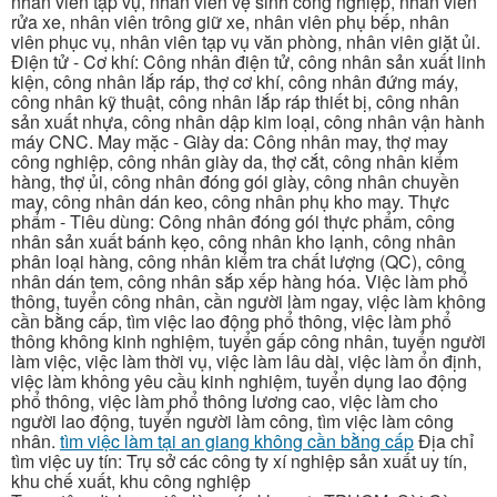
nhân viên tạp vụ, nhân viên vệ sinh công nghiệp, nhân viên
rửa xe, nhân viên trông giữ xe, nhân viên phụ bếp, nhân
viên phục vụ, nhân viên tạp vụ văn phòng, nhân viên giặt ủi.
Điện tử - Cơ khí: Công nhân điện tử, công nhân sản xuất linh
kiện, công nhân lắp ráp, thợ cơ khí, công nhân đứng máy,
công nhân kỹ thuật, công nhân lắp ráp thiết bị, công nhân
sản xuất nhựa, công nhân dập kim loại, công nhân vận hành
máy CNC. May mặc - Giày da: Công nhân may, thợ may
công nghiệp, công nhân giày da, thợ cắt, công nhân kiểm
hàng, thợ ủi, công nhân đóng gói giày, công nhân chuyền
may, công nhân dán keo, công nhân phụ kho may. Thực
phẩm - Tiêu dùng: Công nhân đóng gói thực phẩm, công
nhân sản xuất bánh kẹo, công nhân kho lạnh, công nhân
phân loại hàng, công nhân kiểm tra chất lượng (QC), công
nhân dán tem, công nhân sắp xếp hàng hóa. Việc làm phổ
thông, tuyển công nhân, cần người làm ngay, việc làm không
cần bằng cấp, tìm việc lao động phổ thông, việc làm phổ
thông không kinh nghiệm, tuyển gấp công nhân, tuyển người
làm việc, việc làm thời vụ, việc làm lâu dài, việc làm ổn định,
việc làm không yêu cầu kinh nghiệm, tuyển dụng lao động
phổ thông, việc làm phổ thông lương cao, việc làm cho
người lao động, tuyển người làm công, tìm việc làm công
nhân.
tìm việc làm tại an giang không cần bằng cấp
Địa chỉ
tìm việc uy tín: Trụ sở các công ty xí nghiệp sản xuất uy tín,
khu chế xuất, khu công nghiệp