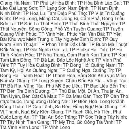
Giang Hà Nam: TP Phủ Lý Hòa Bình: TP Hòa Bình Lào Cai: TP
Lào Cai Lạng Sơn: TP Lạng Sơn Nam Định: TP Nam Định
Ninh Bình: TP Hoa Lư, Tam Điệp Phú Thọ: TP Việt Trì Quảng
Ninh: TP Hạ Long, Móng Cái, Uông Bí, Cẩm Phả, Đông Triều
Sơn La: TP Sơn La Thái Bình: TP Thái Bình Thái Nguyên: TP
Thái Nguyên, Sông Công, Phổ Yên Tuyên Quang: TP Tuyên
Quang Vĩnh Phúc: TP Vĩnh Yên, Phúc Yên Yên Bái: TP Yên
Bái Khu vực Miền Trung & Tây NguyênBình Định: TP Quy
Nhơn Bình Thuận: TP Phan Thiết Đắk Lắk: TP Buôn Ma Thuột
Đắk Nông: TP Gia Nghĩa Gia Lai: TP Pleiku Hà Tĩnh: TP Hà
Tĩnh Khánh Hòa: TP Nha Trang, Cam Ranh Kon Tum: TP Kon
Tum Lâm Đồng: TP Đà Lạt, Bảo Lộc Nghệ An: TP Vinh Phú
Yên: TP Tuy Hòa Quảng Bình: TP Đồng Hới Quảng Nam: TP
Tam Kỳ, Hội An Quảng Ngãi: TP Quảng Ngãi Quảng Trị: TP
Đông Hà Thanh Hóa: TP Thanh Hóa, Sầm Sơn Khu vực Miền
NamAn Giang: TP Long Xuyên, Châu Đốc Bà Rịa – Vũng Tàu:
TP Bà Rịa, Vũng Tàu, Phú Mỹ Bạc Liêu: TP Bạc Liêu Bến Tre:
TP Bến Tre Bình Dương: TP Thủ Dầu Một, Dĩ An, Thuận An,
Tân Uyên, Bến Cát Cà Mau: TP Cà Mau Cần Thơ: TP Cần Thơ
(trực thuộc Trung ương) Đồng Nai: TP Biên Hòa, Long Khánh
Đồng Tháp: TP Cao Lãnh, Sa Đéc, Hồng Ngự Hậu Giang: TP
Vị Thanh, Ngã Bảy Kiên Giang: TP Rạch Giá, Hà Tiên, Phú
Quốc Long An: TP Tân An Sóc Trăng: TP Sóc Trăng Tây Ninh:
TP Tây Ninh Tiền Giang: TP Mỹ Tho, Gò Công Trà Vinh: TP
Trà Vinh Vĩnh Long: TP Vĩnh Long