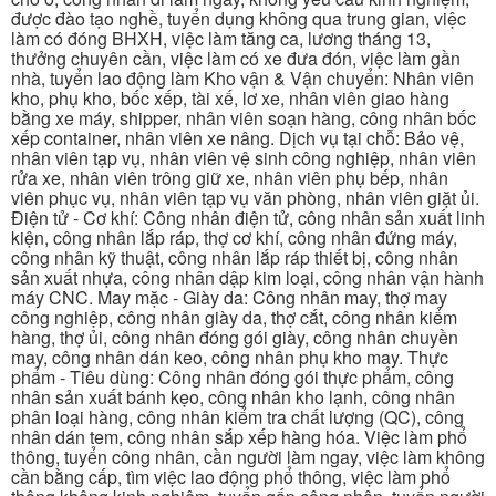
được đào tạo nghề, tuyển dụng không qua trung gian, việc
làm có đóng BHXH, việc làm tăng ca, lương tháng 13,
thưởng chuyên cần, việc làm có xe đưa đón, việc làm gần
nhà, tuyển lao động làm Kho vận & Vận chuyển: Nhân viên
kho, phụ kho, bốc xếp, tài xế, lơ xe, nhân viên giao hàng
bằng xe máy, shipper, nhân viên soạn hàng, công nhân bốc
xếp container, nhân viên xe nâng. Dịch vụ tại chỗ: Bảo vệ,
nhân viên tạp vụ, nhân viên vệ sinh công nghiệp, nhân viên
rửa xe, nhân viên trông giữ xe, nhân viên phụ bếp, nhân
viên phục vụ, nhân viên tạp vụ văn phòng, nhân viên giặt ủi.
Điện tử - Cơ khí: Công nhân điện tử, công nhân sản xuất linh
kiện, công nhân lắp ráp, thợ cơ khí, công nhân đứng máy,
công nhân kỹ thuật, công nhân lắp ráp thiết bị, công nhân
sản xuất nhựa, công nhân dập kim loại, công nhân vận hành
máy CNC. May mặc - Giày da: Công nhân may, thợ may
công nghiệp, công nhân giày da, thợ cắt, công nhân kiểm
hàng, thợ ủi, công nhân đóng gói giày, công nhân chuyền
may, công nhân dán keo, công nhân phụ kho may. Thực
phẩm - Tiêu dùng: Công nhân đóng gói thực phẩm, công
nhân sản xuất bánh kẹo, công nhân kho lạnh, công nhân
phân loại hàng, công nhân kiểm tra chất lượng (QC), công
nhân dán tem, công nhân sắp xếp hàng hóa. Việc làm phổ
thông, tuyển công nhân, cần người làm ngay, việc làm không
cần bằng cấp, tìm việc lao động phổ thông, việc làm phổ