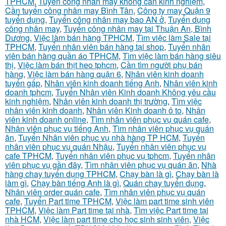
TPHCM
,
Tuyển công nhân may không cần kinh nghiệm
,
Cần tuyển công nhân may Bình Tân
,
Công ty may Quận 9
tuyển dụng
,
Tuyển công nhân may bao AN ở
,
Tuyển dụng
công nhân may
,
Tuyển công nhân may tại Thuận An, Bình
Dương
,
Việc làm bán hàng TPHCM
,
Tìm việc làm Sale tại
TPHCM
,
Tuyển nhân viên bán hàng tại shop
,
Tuyển nhân
viên bán hàng quần áo TPHCM
,
Tìm việc làm bán hàng siêu
thị
,
Việc làm bán thịt heo tphcm
,
Cần tìm người phụ bán
hàng
,
Việc làm bán hàng quận 6
,
Nhân viên kinh doanh
tuyển gấp
,
Nhân viên kinh doanh tiếng Anh
,
Nhân viên kinh
doanh tphcm
,
Tuyển Nhân viên Kinh doanh Không yêu cầu
kinh nghiệm
,
Nhân viên kinh doanh thị trường
,
Tìm việc
nhân viên kinh doanh
,
Nhân viên Kinh doanh ô to
,
Nhân
viên kinh doanh online
,
Tìm nhân viên phục vụ quán cafe
,
Nhân viên phục vụ tiếng Anh
,
Tìm nhân viên phục vụ quán
ăn
,
Tuyển Nhân viên phục vụ nhà hàng TP HCM
,
Tuyển
nhân viên phục vụ quán Nhậu
,
Tuyển nhân viên phục vụ
cafe TPHCM
,
Tuyển nhân viên phục vụ tphcm
,
Tuyển nhân
viên phục vụ gần đây
,
Tìm nhân viên phục vụ quán ăn
,
Nhà
hàng chay tuyển dụng TPHCM
,
Chạy bàn là gì
,
Chạy bàn là
làm gì
,
Chạy bàn tiếng Anh là gì
,
Quán chay tuyển dụng
,
Nhân viên order quán cafe
,
Tìm nhân viên phục vụ quán
cafe
,
Tuyển Part time TPHCM
,
Việc làm part time sinh viên
TPHCM
,
Việc làm Part time tại nhà
,
Tìm việc Part time tại
nhà HCM
,
Việc làm part time cho học sinh sinh viên
,
Việc