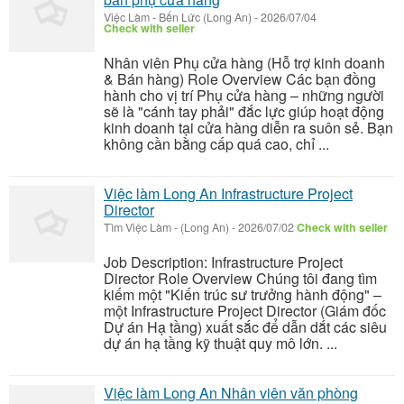
Việc Làm
-
Bến Lức (Long An)
-
2026/07/04
Check with seller
Nhân viên Phụ cửa hàng (Hỗ trợ kinh doanh
& Bán hàng) Role Overview Các bạn đồng
hành cho vị trí Phụ cửa hàng – những người
sẽ là "cánh tay phải" đắc lực giúp hoạt động
kinh doanh tại cửa hàng diễn ra suôn sẻ. Bạn
không cần bằng cấp quá cao, chỉ ...
Việc làm Long An Infrastructure Project
Director
Tìm Việc Làm
-
(Long An)
-
2026/07/02
Check with seller
Job Description: Infrastructure Project
Director Role Overview Chúng tôi đang tìm
kiếm một "Kiến trúc sư trưởng hành động" –
một Infrastructure Project Director (Giám đốc
Dự án Hạ tầng) xuất sắc để dẫn dắt các siêu
dự án hạ tầng kỹ thuật quy mô lớn. ...
Việc làm Long An Nhân viên văn phòng