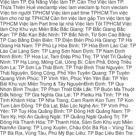
Việc làm TP. Đà Nẵng Việc làm TP. Cần Thơ Việc làm TP.
Thừa Thiên Huế vieclamtp viec lam vieclam tp hcm vieclam
Việc tìm người TPHCM Việc làm part time TPHCM Tìm việc
làm cho nữ tại TPHCM Cần tìm việc làm gấp Tìm việc làm tại
TPHCM Việc làm Part time tại nhà Việc làm Tốt TPHCM Việc
làm Chợ Khu vực Miền Bắc Bắc Giang: TP Bắc Giang Bắc
Kạn: TP Bắc Kạn Bắc Ninh: TP Bắc Ninh, Từ Sơn Cao Bằng:
TP Cao Bằng Điện Biên: TP Điện Biên Phủ Hà Giang: TP Hà
Giang Hà Nam: TP Phủ Lý Hòa Bình: TP Hòa Bình Lào Cai: TP
Lào Cai Lạng Sơn: TP Lạng Sơn Nam Định: TP Nam Định
Ninh Bình: TP Hoa Lư, Tam Điệp Phú Thọ: TP Việt Trì Quảng
Ninh: TP Hạ Long, Móng Cái, Uông Bí, Cẩm Phả, Đông Triều
Sơn La: TP Sơn La Thái Bình: TP Thái Bình Thái Nguyên: TP
Thái Nguyên, Sông Công, Phổ Yên Tuyên Quang: TP Tuyên
Quang Vĩnh Phúc: TP Vĩnh Yên, Phúc Yên Yên Bái: TP Yên
Bái Khu vực Miền Trung & Tây NguyênBình Định: TP Quy
Nhơn Bình Thuận: TP Phan Thiết Đắk Lắk: TP Buôn Ma Thuột
Đắk Nông: TP Gia Nghĩa Gia Lai: TP Pleiku Hà Tĩnh: TP Hà
Tĩnh Khánh Hòa: TP Nha Trang, Cam Ranh Kon Tum: TP Kon
Tum Lâm Đồng: TP Đà Lạt, Bảo Lộc Nghệ An: TP Vinh Phú
Yên: TP Tuy Hòa Quảng Bình: TP Đồng Hới Quảng Nam: TP
Tam Kỳ, Hội An Quảng Ngãi: TP Quảng Ngãi Quảng Trị: TP
Đông Hà Thanh Hóa: TP Thanh Hóa, Sầm Sơn Khu vực Miền
NamAn Giang: TP Long Xuyên, Châu Đốc Bà Rịa – Vũng Tàu:
TP Bà Rịa, Vũng Tàu, Phú Mỹ Bạc Liêu: TP Bạc Liêu Bến Tre: