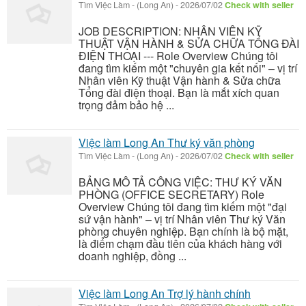
Tìm Việc Làm
-
(Long An)
-
2026/07/02
Check with seller
JOB DESCRIPTION: NHÂN VIÊN KỸ
THUẬT VẬN HÀNH & SỬA CHỮA TỔNG ĐÀI
ĐIỆN THOẠI --- Role Overview Chúng tôi
đang tìm kiếm một "chuyên gia kết nối" – vị trí
Nhân viên Kỹ thuật Vận hành & Sửa chữa
Tổng đài điện thoại. Bạn là mắt xích quan
trọng đảm bảo hệ ...
Việc làm Long An Thư ký văn phòng
Tìm Việc Làm
-
(Long An)
-
2026/07/02
Check with seller
BẢNG MÔ TẢ CÔNG VIỆC: THƯ KÝ VĂN
PHÒNG (OFFICE SECRETARY) Role
Overview Chúng tôi đang tìm kiếm một "đại
sứ vận hành" – vị trí Nhân viên Thư ký Văn
phòng chuyên nghiệp. Bạn chính là bộ mặt,
là điểm chạm đầu tiên của khách hàng với
doanh nghiệp, đồng ...
Việc làm Long An Trợ lý hành chính