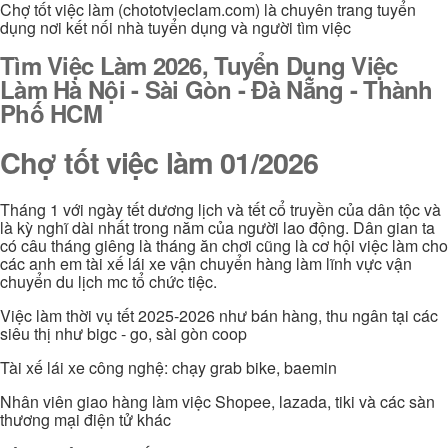
Chợ tốt việc làm (chototvieclam.com) là chuyên trang tuyển
dụng nơi kết nối nhà tuyển dụng và người tìm việc
Tìm Việc Làm 2026, Tuyển Dụng Việc
Làm Hà Nội - Sài Gòn - Đà Nẵng - Thành
Phố HCM
Chợ tốt việc làm 01/2026
Tháng 1 với ngày tết dương lịch và tết cổ truyền của dân tộc và
là kỳ nghĩ dài nhất trong năm của người lao động. Dân gian ta
có câu tháng giêng là tháng ăn chơi cũng là cơ hội việc làm cho
các anh em tài xế lái xe vận chuyển hàng làm lĩnh vực vận
chuyển du lịch mc tổ chức tiệc.
Việc làm thời vụ tết 2025-2026 như bán hàng, thu ngân tại các
siêu thị như bigc - go, sài gòn coop
Tài xế lái xe công nghệ: chạy grab bike, baemin
Nhân viên giao hàng làm việc Shopee, lazada, tiki và các sàn
thương mại điện tử khác