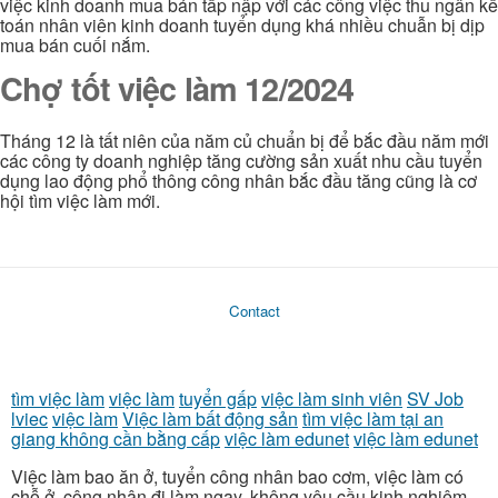
việc kinh doanh mua bán tấp nập với các công việc thu ngân kế
toán nhân viên kinh doanh tuyển dụng khá nhiều chuẫn bị dịp
mua bán cuối nắm.
Chợ tốt việc làm 12/2024
Tháng 12 là tất niên của năm củ chuẩn bị để bắc đầu năm mới
các công ty doanh nghiệp tăng cường sản xuất nhu cầu tuyển
dụng lao động phổ thông công nhân bắc đầu tăng cũng là cơ
hội tìm việc làm mới.
Contact
tìm việc làm
việc làm
tuyển gấp
việc làm sinh viên
SV Job
lviec
việc làm
Việc làm bất động sản
tìm việc làm tại an
giang không cần bằng cấp
việc làm edunet
việc làm edunet
Việc làm bao ăn ở, tuyển công nhân bao cơm, việc làm có
chỗ ở, công nhân đi làm ngay, không yêu cầu kinh nghiệm,