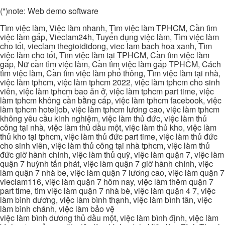
(*)note: Web demo software
Tìm việc làm, Việc làm nhanh, Tìm việc làm TPHCM, Cần tìm
việc làm gấp, Vieclam24h, Tuyển dụng việc làm, Tìm việc làm
cho tốt, vieclam thegioididong, viec lam bach hoa xanh, Tìm
việc làm cho tốt, Tìm việc làm tại TPHCM, Cần tìm việc làm
gấp, Nữ cần tìm việc làm, Cần tìm việc làm gấp TPHCM, Cách
tìm việc làm, Cần tìm việc làm phổ thông, Tìm việc làm tại nhà,
việc làm tphcm, việc làm tphcm 2022, việc làm tphcm cho sinh
viên, việc làm tphcm bao ăn ở, việc làm tphcm part time, việc
làm tphcm không cần bằng cấp, việc làm tphcm facebook, việc
làm tphcm hoteljob, việc làm tphcm lương cao, việc làm tphcm
không yêu cầu kinh nghiệm, việc làm thủ đức, việc làm thủ
công tại nhà, việc làm thủ dầu một, việc làm thủ kho, việc làm
thủ kho tại tphcm, việc làm thủ đức part time, việc làm thủ đức
cho sinh viên, việc làm thủ công tại nhà tphcm, việc làm thủ
đức giờ hành chính, việc làm thủ quỹ, việc làm quận 7, việc làm
quận 7 huỳnh tấn phát, việc làm quận 7 giờ hành chính, việc
làm quận 7 nhà be, việc làm quận 7 lương cao, việc làm quận 7
vieclam116, việc làm quận 7 hôm nay, việc làm thêm quận 7
part time, tìm việc làm quận 7 nhà bè, việc làm quận 4 7, việc
làm bình dương, việc làm bình thạnh, việc làm bình tân, việc
làm bình chánh, việc làm bảo vệ
việc làm bình dương thủ dầu một, việc làm bình định, việc làm