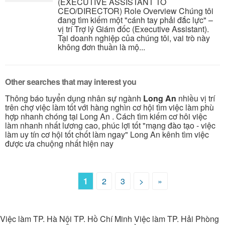
(EXECUTIVE ASSISTANT TO
CEO/DIRECTOR) Role Overview Chúng tôi
đang tìm kiếm một "cánh tay phải đắc lực" –
vị trí Trợ lý Giám đốc (Executive Assistant).
Tại doanh nghiệp của chúng tôi, vai trò này
không đơn thuần là mộ...
Other searches that may interest you
Thông báo tuyển dụng nhân sự ngành
Long An
nhiều vị trí
trên chợ việc làm tốt với hàng nghìn cơ hội tìm việc làm phù
hợp nhanh chóng tại Long An . Cách tìm kiếm cơ hôi việc
làm nhanh nhất lương cao, phúc lợi tốt "mạng đào tạo - việc
làm uy tín cơ hội tốt chốt làm ngay" Long An kênh tìm việc
được ưa chuộng nhất hiện nay
1
2
3
>
»
Việc làm TP. Hà Nội TP. Hồ Chí Minh Việc làm TP. Hải Phòng