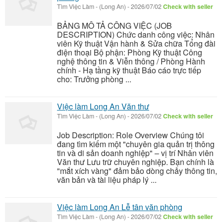
Tìm Việc Làm
-
(Long An)
-
2026/07/02
Check with seller
BẢNG MÔ TẢ CÔNG VIỆC (JOB
DESCRIPTION) Chức danh công việc: Nhân
viên Kỹ thuật Vận hành & Sửa chữa Tổng đài
điện thoại Bộ phận: Phòng Kỹ thuật Công
nghệ thông tin & Viễn thông / Phòng Hành
chính - Hạ tầng kỹ thuật Báo cáo trực tiếp
cho: Trưởng phòng ...
Việc làm Long An Văn thư
Tìm Việc Làm
-
(Long An)
-
2026/07/02
Check with seller
Job Description: Role Overview Chúng tôi
đang tìm kiếm một "chuyên gia quản trị thông
tin và di sản doanh nghiệp" – vị trí Nhân viên
Văn thư Lưu trữ chuyên nghiệp. Bạn chính là
"mắt xích vàng" đảm bảo dòng chảy thông tin,
văn bản và tài liệu pháp lý ...
Việc làm Long An Lễ tân văn phòng
Tìm Việc Làm
-
(Long An)
-
2026/07/02
Check with seller