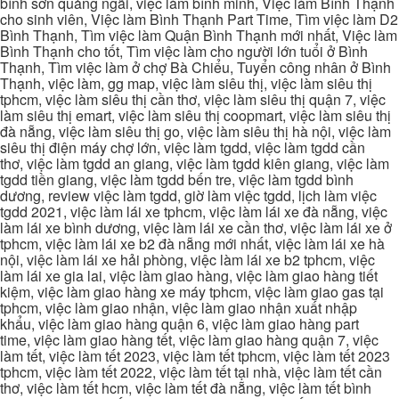
bình sơn quảng ngãi, việc làm bình minh, Việc làm Bình Thạnh
cho sinh viên, Việc làm Bình Thạnh Part Time, Tìm việc làm D2
Bình Thạnh, Tìm việc làm Quận Bình Thạnh mới nhất, Việc làm
Bình Thạnh cho tốt, Tìm việc làm cho người lớn tuổi ở Bình
Thạnh, Tìm việc làm ở chợ Bà Chiểu, Tuyển công nhân ở Bình
Thạnh, việc làm, gg map, việc làm siêu thị, việc làm siêu thị
tphcm, việc làm siêu thị cần thơ, việc làm siêu thị quận 7, việc
làm siêu thị emart, việc làm siêu thị coopmart, việc làm siêu thị
đà nẵng, việc làm siêu thị go, việc làm siêu thị hà nội, việc làm
siêu thị điện máy chợ lớn, việc làm tgdd, việc làm tgdd cần
thơ, việc làm tgdd an giang, việc làm tgdd kiên giang, việc làm
tgdd tiền giang, việc làm tgdd bến tre, việc làm tgdd bình
dương, review việc làm tgdd, giờ làm việc tgdd, lịch làm việc
tgdd 2021, việc làm lái xe tphcm, việc làm lái xe đà nẵng, việc
làm lái xe bình dương, việc làm lái xe cần thơ, việc làm lái xe ở
tphcm, việc làm lái xe b2 đà nẵng mới nhất, việc làm lái xe hà
nội, việc làm lái xe hải phòng, việc làm lái xe b2 tphcm, việc
làm lái xe gia lai, việc làm giao hàng, việc làm giao hàng tiết
kiệm, việc làm giao hàng xe máy tphcm, việc làm giao gas tại
tphcm, việc làm giao nhận, việc làm giao nhận xuất nhập
khẩu, việc làm giao hàng quận 6, việc làm giao hàng part
time, việc làm giao hàng tết, việc làm giao hàng quận 7, việc
làm tết, việc làm tết 2023, việc làm tết tphcm, việc làm tết 2023
tphcm, việc làm tết 2022, việc làm tết tại nhà, việc làm tết cần
thơ, việc làm tết hcm, việc làm tết đà nẵng, việc làm tết bình