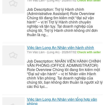
Tìm Việc Làm
-
(Long An)
-
2026/07/02
Check with seller
Job Description: Trợ lý Hành chính
(Administrative Assistant) Role Overview
Chúng tôi đang tìm kiếm một "đại sứ vận
hành" – vị trí Trợ lý Hành chính chuyên
nghiệp và tận tụy. Tại doanh nghiệp của
chúng tôi, Trợ lý Hành chính không chỉ đơn
thuần là ng...
Việc làm Long An Nhân viên hành chính
Tìm Việc Làm
-
(Long An)
-
2026/07/02
Check with seller
Job Description: NHÂN VIÊN HÀNH CHÍNH
VĂN PHÒNG (OFFICE ADMINISTRATOR)
Role Overview Chúng tôi đang tìm kiếm một
"Đại sứ vận hành" – vị trí Nhân viên Hành
chính Văn phòng. Tại doanh nghiệp của
chúng tôi, bạn không đơn thuần là người xử lý
các thủ tục...
Việc làm Long An Nhân viên tổng hợp văn
phòng