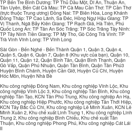
TP Bến Tre Bình Dương: TP Thủ Dầu Một, Dĩ An, Thuận An,
Tân Uyên, Bến Cát Cà Mau: TP Cà Mau Cần Thơ: TP Cần Thơ
(trực thuộc Trung ương) Đồng Nai: TP Biên Hòa, Long Khánh
Đồng Tháp: TP Cao Lãnh, Sa Đéc, Hồng Ngự Hậu Giang: TP
Vị Thanh, Ngã Bảy Kiên Giang: TP Rạch Giá, Hà Tiên, Phú
Quốc Long An: TP Tân An Sóc Trăng: TP Sóc Trăng Tây Ninh:
TP Tây Ninh Tiền Giang: TP Mỹ Tho, Gò Công Trà Vinh: TP
Trà Vinh Vĩnh Long: TP Vĩnh Long
Sài Gòn - Bến Nghé - Bến Thành Quận 1, Quận 3, Quận 4,
Quận 5, Quận 6, Quận 7, Quận 8 (Khu vực của bạn), Quận 10,
Quận 11, Quận 12, Quận Bình Tân, Quận Bình Thạnh, Quận
Gò Vấp, Quận Phú Nhuận, Quận Tân Bình, Quận Tân Phú3
Huyện Bình Chánh, Huyện Cần Giờ, Huyện Củ Chi, Huyện
Hóc Môn, Huyện Nhà Bè
Khu công nghiệp Đông Nam, Khu công nghiệp Vĩnh Lộc, Khu
công nghiệp Vĩnh Lộc 3, Khu công nghiệp Tân Bình, Khu công
nghiệp Tân Tạo, KCN Tân Phú Trung, Khu công nghiệp An Hạ,
Khu công nghiệp Hiệp Phước, Khu công nghiệp Tân Thới Hiệp,
KCN Tây Bắc Củ Chi, Khu công nghiệp Lê Minh Xuân, KCN Lê
Minh Xuân 2, Khu chế xuất Linh Trung 1, Khu công nghiệp Linh
Trung 2, Khu công nghiệp Bình Chiểu, Khu chế xuất Tân
Thuận, Khu công nghiệp Phong Phú, Khu công nghiệp Cát Lái
II