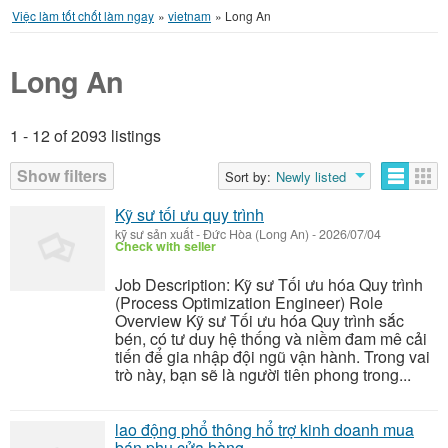
Việc làm tốt chốt làm ngay
»
vietnam
»
Long An
Long An
1 - 12 of 2093 listings
Listings
Show filters
Sort by:
Newly listed
Kỹ sư tối ưu quy trình
kỹ sư sản xuất
-
Đức Hòa (Long An)
-
2026/07/04
Check with seller
Job Description: Kỹ sư Tối ưu hóa Quy trình
(Process Optimization Engineer) Role
Overview Kỹ sư Tối ưu hóa Quy trình sắc
bén, có tư duy hệ thống và niềm đam mê cải
tiến để gia nhập đội ngũ vận hành. Trong vai
trò này, bạn sẽ là người tiên phong trong...
lao động phổ thông hổ trợ kinh doanh mua
bán phụ cửa hàng