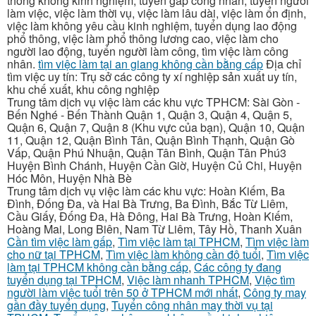
thông không kinh nghiệm, tuyển gấp công nhân, tuyển người
làm việc, việc làm thời vụ, việc làm lâu dài, việc làm ổn định,
việc làm không yêu cầu kinh nghiệm, tuyển dụng lao động
phổ thông, việc làm phổ thông lương cao, việc làm cho
người lao động, tuyển người làm công, tìm việc làm công
nhân.
tìm việc làm tại an giang không cần bằng cấp
Địa chỉ
tìm việc uy tín: Trụ sở các công ty xí nghiệp sản xuất uy tín,
khu chế xuất, khu công nghiệp
Trung tâm dịch vụ việc làm các khu vực TPHCM: Sài Gòn -
Bến Nghé - Bến Thành Quận 1, Quận 3, Quận 4, Quận 5,
Quận 6, Quận 7, Quận 8 (Khu vực của bạn), Quận 10, Quận
11, Quận 12, Quận Bình Tân, Quận Bình Thạnh, Quận Gò
Vấp, Quận Phú Nhuận, Quận Tân Bình, Quận Tân Phú3
Huyện Bình Chánh, Huyện Cần Giờ, Huyện Củ Chi, Huyện
Hóc Môn, Huyện Nhà Bè
Trung tâm dịch vụ việc làm các khu vực: Hoàn Kiếm, Ba
Đình, Đống Đa, và Hai Bà Trưng, Ba Đình, Bắc Từ Liêm,
Cầu Giấy, Đống Đa, Hà Đông, Hai Bà Trưng, Hoàn Kiếm,
Hoàng Mai, Long Biên, Nam Từ Liêm, Tây Hồ, Thanh Xuân
Cần tìm việc làm gấp
,
Tìm việc làm tại TPHCM
,
Tìm việc làm
cho nữ tại TPHCM
,
Tìm việc làm không cần độ tuổi
,
Tìm việc
làm tại TPHCM không cần bằng cấp
,
Các công ty đang
tuyển dụng tại TPHCM
,
Việc làm nhanh TPHCM
,
Việc tìm
người làm việc tuổi trên 50 ở TPHCM mới nhất
,
Công ty may
gần đầy tuyển dụng
,
Tuyển công nhân may thời vụ tại