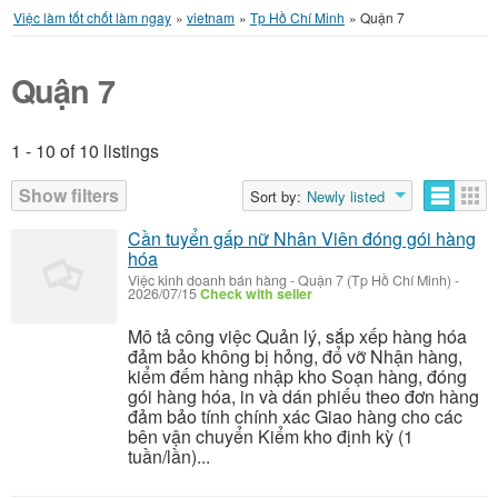
Việc làm tốt chốt làm ngay
»
vietnam
»
Tp Hồ Chí Minh
»
Quận 7
Quận 7
1 - 10 of 10 listings
Listings
Show filters
Sort by:
Newly listed
Cần tuyển gấp nữ Nhân Viên đóng gói hàng
hóa
Việc kinh doanh bán hàng
-
Quận 7 (Tp Hồ Chí Minh)
-
2026/07/15
Check with seller
Mô tả công việc Quản lý, sắp xếp hàng hóa
đảm bảo không bị hỏng, đổ vỡ Nhận hàng,
kiểm đếm hàng nhập kho Soạn hàng, đóng
gói hàng hóa, in và dán phiếu theo đơn hàng
đảm bảo tính chính xác Giao hàng cho các
bên vận chuyển Kiểm kho định kỳ (1
tuần/lần)...