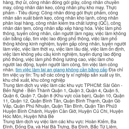
hàng, thợ ủi, công nhân đóng gói giày, công nhân chuyền
may, công nhân dán keo, công nhân phụ kho may. Thực
phẩm - Tiêu dùng: Công nhân đóng gói thực phẩm, công
nhân sản xuất bánh kẹo, công nhân kho lạnh, công nhân
phân loại hàng, công nhân kiểm tra chất lượng (QC), công
nhân dán tem, công nhân sắp xếp hàng hóa. Việc làm phổ
thông, tuyển công nhân, cần người làm ngay, việc làm không
cần bằng cấp, tìm việc lao động phổ thông, việc làm phổ
thông không kinh nghiệm, tuyển gấp công nhân, tuyển người
làm việc, việc làm thời vụ, việc làm lâu dài, việc làm ổn định,
việc làm không yêu cầu kinh nghiệm, tuyển dụng lao động
phổ thông, việc làm phổ thông lương cao, việc làm cho
người lao động, tuyển người làm công, tìm việc làm công
nhân.
tìm việc làm tại an giang không cần bằng cấp
Địa chỉ
tìm việc uy tín: Trụ sở các công ty xí nghiệp sản xuất uy tín,
khu chế xuất, khu công nghiệp
Trung tâm dịch vụ việc làm các khu vực TPHCM: Sài Gòn -
Bến Nghé - Bến Thành Quận 1, Quận 3, Quận 4, Quận 5,
Quận 6, Quận 7, Quận 8 (Khu vực của bạn), Quận 10, Quận
11, Quận 12, Quận Bình Tân, Quận Bình Thạnh, Quận Gò
Vấp, Quận Phú Nhuận, Quận Tân Bình, Quận Tân Phú3
Huyện Bình Chánh, Huyện Cần Giờ, Huyện Củ Chi, Huyện
Hóc Môn, Huyện Nhà Bè
Trung tâm dịch vụ việc làm các khu vực: Hoàn Kiếm, Ba
Đình, Đống Đa, và Hai Bà Trưng, Ba Đình, Bắc Từ Liêm,