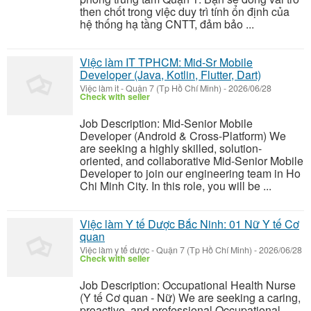
then chốt trong việc duy trì tính ổn định của
hệ thống hạ tầng CNTT, đảm bảo ...
Việc làm IT TPHCM: Mid-Sr Mobile
Developer (Java, Kotlin, Flutter, Dart)
Việc làm it
-
Quận 7 (Tp Hồ Chí Minh)
-
2026/06/28
Check with seller
Job Description: Mid-Senior Mobile
Developer (Android & Cross-Platform) We
are seeking a highly skilled, solution-
oriented, and collaborative Mid-Senior Mobile
Developer to join our engineering team in Ho
Chi Minh City. In this role, you will be ...
Việc làm Y tế Dược Bắc Ninh: 01 Nữ Y tế Cơ
quan
Việc làm y tế dược
-
Quận 7 (Tp Hồ Chí Minh)
-
2026/06/28
Check with seller
Job Description: Occupational Health Nurse
(Y tế Cơ quan - Nữ) We are seeking a caring,
proactive, and professional Occupational