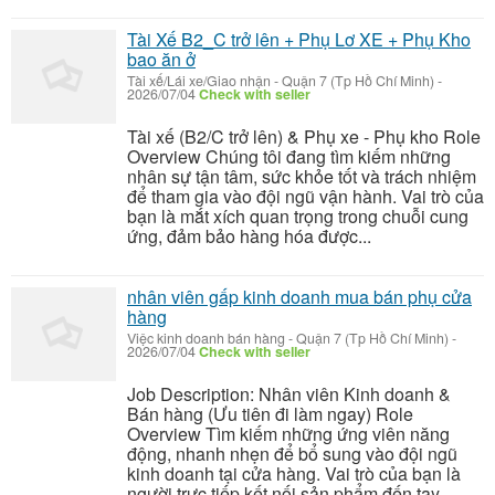
Tài Xế B2_C trở lên + Phụ Lơ XE + Phụ Kho
bao ăn ở
Tài xế/Lái xe/Giao nhận
-
Quận 7 (Tp Hồ Chí Minh)
-
2026/07/04
Check with seller
Tài xế (B2/C trở lên) & Phụ xe - Phụ kho Role
Overview Chúng tôi đang tìm kiếm những
nhân sự tận tâm, sức khỏe tốt và trách nhiệm
để tham gia vào đội ngũ vận hành. Vai trò của
bạn là mắt xích quan trọng trong chuỗi cung
ứng, đảm bảo hàng hóa được...
nhân viên gấp kinh doanh mua bán phụ cửa
hàng
Việc kinh doanh bán hàng
-
Quận 7 (Tp Hồ Chí Minh)
-
2026/07/04
Check with seller
Job Description: Nhân viên Kinh doanh &
Bán hàng (Ưu tiên đi làm ngay) Role
Overview Tìm kiếm những ứng viên năng
động, nhanh nhẹn để bổ sung vào đội ngũ
kinh doanh tại cửa hàng. Vai trò của bạn là
người trực tiếp kết nối sản phẩm đến tay