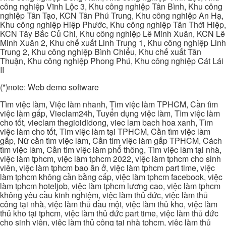
công nghiệp Vĩnh Lộc 3, Khu công nghiệp Tân Bình, Khu công
nghiệp Tân Tạo, KCN Tân Phú Trung, Khu công nghiệp An Hạ,
Khu công nghiệp Hiệp Phước, Khu công nghiệp Tân Thới Hiệp,
KCN Tây Bắc Củ Chi, Khu công nghiệp Lê Minh Xuân, KCN Lê
Minh Xuân 2, Khu chế xuất Linh Trung 1, Khu công nghiệp Linh
Trung 2, Khu công nghiệp Bình Chiểu, Khu chế xuất Tân
Thuận, Khu công nghiệp Phong Phú, Khu công nghiệp Cát Lái
II
(*)note: Web demo software
Tìm việc làm, Việc làm nhanh, Tìm việc làm TPHCM, Cần tìm
việc làm gấp, Vieclam24h, Tuyển dụng việc làm, Tìm việc làm
cho tốt, vieclam thegioididong, viec lam bach hoa xanh, Tìm
việc làm cho tốt, Tìm việc làm tại TPHCM, Cần tìm việc làm
gấp, Nữ cần tìm việc làm, Cần tìm việc làm gấp TPHCM, Cách
tìm việc làm, Cần tìm việc làm phổ thông, Tìm việc làm tại nhà,
việc làm tphcm, việc làm tphcm 2022, việc làm tphcm cho sinh
viên, việc làm tphcm bao ăn ở, việc làm tphcm part time, việc
làm tphcm không cần bằng cấp, việc làm tphcm facebook, việc
làm tphcm hoteljob, việc làm tphcm lương cao, việc làm tphcm
không yêu cầu kinh nghiệm, việc làm thủ đức, việc làm thủ
công tại nhà, việc làm thủ dầu một, việc làm thủ kho, việc làm
thủ kho tại tphcm, việc làm thủ đức part time, việc làm thủ đức
cho sinh viên, việc làm thủ công tại nhà tphcm, việc làm thủ