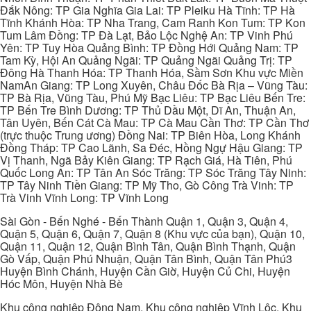
Đắk Nông: TP Gia Nghĩa Gia Lai: TP Pleiku Hà Tĩnh: TP Hà
Tĩnh Khánh Hòa: TP Nha Trang, Cam Ranh Kon Tum: TP Kon
Tum Lâm Đồng: TP Đà Lạt, Bảo Lộc Nghệ An: TP Vinh Phú
Yên: TP Tuy Hòa Quảng Bình: TP Đồng Hới Quảng Nam: TP
Tam Kỳ, Hội An Quảng Ngãi: TP Quảng Ngãi Quảng Trị: TP
Đông Hà Thanh Hóa: TP Thanh Hóa, Sầm Sơn Khu vực Miền
NamAn Giang: TP Long Xuyên, Châu Đốc Bà Rịa – Vũng Tàu:
TP Bà Rịa, Vũng Tàu, Phú Mỹ Bạc Liêu: TP Bạc Liêu Bến Tre:
TP Bến Tre Bình Dương: TP Thủ Dầu Một, Dĩ An, Thuận An,
Tân Uyên, Bến Cát Cà Mau: TP Cà Mau Cần Thơ: TP Cần Thơ
(trực thuộc Trung ương) Đồng Nai: TP Biên Hòa, Long Khánh
Đồng Tháp: TP Cao Lãnh, Sa Đéc, Hồng Ngự Hậu Giang: TP
Vị Thanh, Ngã Bảy Kiên Giang: TP Rạch Giá, Hà Tiên, Phú
Quốc Long An: TP Tân An Sóc Trăng: TP Sóc Trăng Tây Ninh:
TP Tây Ninh Tiền Giang: TP Mỹ Tho, Gò Công Trà Vinh: TP
Trà Vinh Vĩnh Long: TP Vĩnh Long
Sài Gòn - Bến Nghé - Bến Thành Quận 1, Quận 3, Quận 4,
Quận 5, Quận 6, Quận 7, Quận 8 (Khu vực của bạn), Quận 10,
Quận 11, Quận 12, Quận Bình Tân, Quận Bình Thạnh, Quận
Gò Vấp, Quận Phú Nhuận, Quận Tân Bình, Quận Tân Phú3
Huyện Bình Chánh, Huyện Cần Giờ, Huyện Củ Chi, Huyện
Hóc Môn, Huyện Nhà Bè
Khu công nghiệp Đông Nam, Khu công nghiệp Vĩnh Lộc, Khu