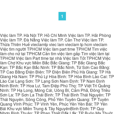
1
Việc làm TP. Hà Nội TP. Hồ Chí Minh Việc làm TP. Hải Phòng
Việc làm TP. Đà Nẵng Việc làm TP. Cần Thơ Việc làm TP.
Thừa Thiên Huế vieclamtp viec lam vieclam tp hcm vieclam
Việc tìm người TPHCM Việc làm part time TPHCM Tìm việc
làm cho nữ tại TPHCM Cần tìm việc làm gấp Tìm việc làm tại
TPHCM Việc làm Part time tại nhà Việc làm Tốt TPHCM Việc
làm Chợ Khu vực Miền Bắc Bắc Giang: TP Bắc Giang Bắc
Kạn: TP Bắc Kạn Bắc Ninh: TP Bắc Ninh, Từ Sơn Cao Bằng:
TP Cao Bằng Điện Biên: TP Điện Biên Phủ Hà Giang: TP Hà
Giang Hà Nam: TP Phủ Lý Hòa Bình: TP Hòa Bình Lào Cai: TP
Lào Cai Lạng Sơn: TP Lạng Sơn Nam Định: TP Nam Định
Ninh Bình: TP Hoa Lư, Tam Điệp Phú Thọ: TP Việt Trì Quảng
Ninh: TP Hạ Long, Móng Cái, Uông Bí, Cẩm Phả, Đông Triều
Sơn La: TP Sơn La Thái Bình: TP Thái Bình Thái Nguyên: TP
Thái Nguyên, Sông Công, Phổ Yên Tuyên Quang: TP Tuyên
Quang Vĩnh Phúc: TP Vĩnh Yên, Phúc Yên Yên Bái: TP Yên
Bái Khu vực Miền Trung & Tây NguyênBình Định: TP Quy
Nhơn Bình Thuận: TP Phan Thiết Đắk Lắk: TP Buôn Ma Thuột