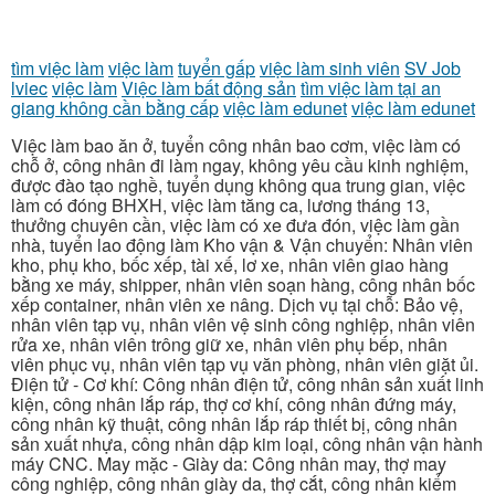
tìm việc làm
việc làm
tuyển gấp
việc làm sinh viên
SV Job
lviec
việc làm
Việc làm bất động sản
tìm việc làm tại an
giang không cần bằng cấp
việc làm edunet
việc làm edunet
Việc làm bao ăn ở, tuyển công nhân bao cơm, việc làm có
chỗ ở, công nhân đi làm ngay, không yêu cầu kinh nghiệm,
được đào tạo nghề, tuyển dụng không qua trung gian, việc
làm có đóng BHXH, việc làm tăng ca, lương tháng 13,
thưởng chuyên cần, việc làm có xe đưa đón, việc làm gần
nhà, tuyển lao động làm Kho vận & Vận chuyển: Nhân viên
kho, phụ kho, bốc xếp, tài xế, lơ xe, nhân viên giao hàng
bằng xe máy, shipper, nhân viên soạn hàng, công nhân bốc
xếp container, nhân viên xe nâng. Dịch vụ tại chỗ: Bảo vệ,
nhân viên tạp vụ, nhân viên vệ sinh công nghiệp, nhân viên
rửa xe, nhân viên trông giữ xe, nhân viên phụ bếp, nhân
viên phục vụ, nhân viên tạp vụ văn phòng, nhân viên giặt ủi.
Điện tử - Cơ khí: Công nhân điện tử, công nhân sản xuất linh
kiện, công nhân lắp ráp, thợ cơ khí, công nhân đứng máy,
công nhân kỹ thuật, công nhân lắp ráp thiết bị, công nhân
sản xuất nhựa, công nhân dập kim loại, công nhân vận hành
máy CNC. May mặc - Giày da: Công nhân may, thợ may
công nghiệp, công nhân giày da, thợ cắt, công nhân kiểm