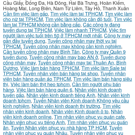
Cầu Giấy, Đống Đa, Hà Đông, Hai Bà Trưng, Hoàn Kiếm,
Hoàng Mai, Long Biên, Nam Từ Liêm, Tây Hồ, Thanh Xuân
Cần tìm việc làm gấp
,
Tìm việc làm tại TPHCM
,
Tìm việc làm
cho nữ tại TPHCM
,
Tìm việc làm không cần độ tuổi
,
Tìm việc
làm tại TPHCM không cần bằng cấp
,
Các công ty đang
tuyển dụng tại TPHCM
,
Việc làm nhanh TPHCM
,
Việc tìm
người làm việc tuổi trên 50 ở TPHCM mới nhất
,
Công ty may
gần đầy tuyển dụng
,
Tuyển công nhân may thời vụ tại
TPHCM
,
Tuyển công nhân may không cần kinh nghiệm
,
Cần tuyển công nhân may Bình Tân
,
Công ty may Quận 9
tuyển dụng
,
Tuyển công nhân may bao AN ở
,
Tuyển dụng
công nhân may
,
Tuyển công nhân may tại Thuận An, Bình
Dương
,
Việc làm bán hàng TPHCM
,
Tìm việc làm Sale tại
TPHCM
,
Tuyển nhân viên bán hàng tại shop
,
Tuyển nhân
viên bán hàng quần áo TPHCM
,
Tìm việc làm bán hàng siêu
thị
,
Việc làm bán thịt heo tphcm
,
Cần tìm người phụ bán
hàng
,
Việc làm bán hàng quận 6
,
Nhân viên kinh doanh
tuyển gấp
,
Nhân viên kinh doanh tiếng Anh
,
Nhân viên kinh
doanh tphcm
,
Tuyển Nhân viên Kinh doanh Không yêu cầu
kinh nghiệm
,
Nhân viên kinh doanh thị trường
,
Tìm việc
nhân viên kinh doanh
,
Nhân viên Kinh doanh ô to
,
Nhân
viên kinh doanh online
,
Tìm nhân viên phục vụ quán cafe
,
Nhân viên phục vụ tiếng Anh
,
Tìm nhân viên phục vụ quán
ăn
,
Tuyển Nhân viên phục vụ nhà hàng TP HCM
,
Tuyển
nhân viên phục vụ quán Nhậu
,
Tuyển nhân viên phục vụ