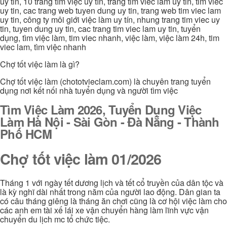
uy tin, 10 trang tìm việc uy tín, trang tim viec lam uy tin, tim viec
uy tin, cac trang web tuyen dung uy tin, trang web tim viec lam
uy tin, công ty môi giới việc làm uy tín, nhung trang tim viec uy
tin, tuyen dung uy tin, cac trang tim viec lam uy tin, tuyển
dụng, tìm việc làm, tim viec nhanh, việc làm, việc làm 24h, tim
viec lam, tìm việc nhanh
Chợ tốt việc làm là gì?
Chợ tốt việc làm (chototvieclam.com) là chuyên trang tuyển
dụng nơi kết nối nhà tuyển dụng và người tìm việc
Tìm Việc Làm 2026, Tuyển Dụng Việc
Làm Hà Nội - Sài Gòn - Đà Nẵng - Thành
Phố HCM
Chợ tốt việc làm 01/2026
Tháng 1 với ngày tết dương lịch và tết cổ truyền của dân tộc và
là kỳ nghĩ dài nhất trong năm của người lao động. Dân gian ta
có câu tháng giêng là tháng ăn chơi cũng là cơ hội việc làm cho
các anh em tài xế lái xe vận chuyển hàng làm lĩnh vực vận
chuyển du lịch mc tổ chức tiệc.