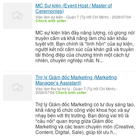
MC Sự kiện (Event Host / Master of
Ceremonies)
Việc làm sự kiện
-
Quận 7 (Tp Hồ Chí Minh)
-
2026/07/04
Check with seller
MC sự kiện tràn đầy năng lượng, có giọng nói
truyền cảm và khả năng làm chủ sân khấu
tuyệt vời. Bạn chính là "linh hồn" của sự kiện,
người kết nối cảm xúc của khán giả và truyền
tải thông điệp của chương trình một cách tự
nhiên, chuyên nghiệp nhất. N...
Trợ lý Giám đốc Marketing (Marketing
Manager’s Assistant)
Việc làm thư ký trợ lý
-
Quận 7 (Tp Hồ Chí Minh)
-
2026/07/04
Check with seller
Trợ lý Giám đốc Marketing có tư duy sáng tạo,
khả năng tổ chức công việc khoa học và sự
nhạy bén với thị trường. Bạn đóng vai trò là
"cầu nối" quan trọng giữa Giám đốc
Marketing và các team chuyên môn (Creative,
Content, Digital, Sale), giúp tối ưu h...