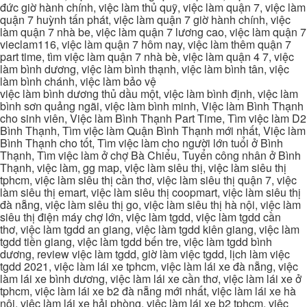
đức giờ hành chính, việc làm thủ quỹ, việc làm quận 7, việc làm
quận 7 huỳnh tấn phát, việc làm quận 7 giờ hành chính, việc
làm quận 7 nhà be, việc làm quận 7 lương cao, việc làm quận 7
vieclam116, việc làm quận 7 hôm nay, việc làm thêm quận 7
part time, tìm việc làm quận 7 nhà bè, việc làm quận 4 7, việc
làm bình dương, việc làm bình thạnh, việc làm bình tân, việc
làm bình chánh, việc làm bảo vệ
việc làm bình dương thủ dầu một, việc làm bình định, việc làm
bình sơn quảng ngãi, việc làm bình minh, Việc làm Bình Thạnh
cho sinh viên, Việc làm Bình Thạnh Part Time, Tìm việc làm D2
Bình Thạnh, Tìm việc làm Quận Bình Thạnh mới nhất, Việc làm
Bình Thạnh cho tốt, Tìm việc làm cho người lớn tuổi ở Bình
Thạnh, Tìm việc làm ở chợ Bà Chiểu, Tuyển công nhân ở Bình
Thạnh, việc làm, gg map, việc làm siêu thị, việc làm siêu thị
tphcm, việc làm siêu thị cần thơ, việc làm siêu thị quận 7, việc
làm siêu thị emart, việc làm siêu thị coopmart, việc làm siêu thị
đà nẵng, việc làm siêu thị go, việc làm siêu thị hà nội, việc làm
siêu thị điện máy chợ lớn, việc làm tgdd, việc làm tgdd cần
thơ, việc làm tgdd an giang, việc làm tgdd kiên giang, việc làm
tgdd tiền giang, việc làm tgdd bến tre, việc làm tgdd bình
dương, review việc làm tgdd, giờ làm việc tgdd, lịch làm việc
tgdd 2021, việc làm lái xe tphcm, việc làm lái xe đà nẵng, việc
làm lái xe bình dương, việc làm lái xe cần thơ, việc làm lái xe ở
tphcm, việc làm lái xe b2 đà nẵng mới nhất, việc làm lái xe hà
nội, việc làm lái xe hải phòng, việc làm lái xe b2 tphcm, việc