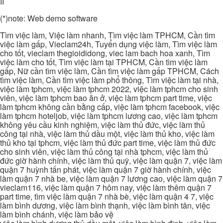
II
(*)note: Web demo software
Tìm việc làm, Việc làm nhanh, Tìm việc làm TPHCM, Cần tìm
việc làm gấp, Vieclam24h, Tuyển dụng việc làm, Tìm việc làm
cho tốt, vieclam thegioididong, viec lam bach hoa xanh, Tìm
việc làm cho tốt, Tìm việc làm tại TPHCM, Cần tìm việc làm
gấp, Nữ cần tìm việc làm, Cần tìm việc làm gấp TPHCM, Cách
tìm việc làm, Cần tìm việc làm phổ thông, Tìm việc làm tại nhà,
việc làm tphcm, việc làm tphcm 2022, việc làm tphcm cho sinh
viên, việc làm tphcm bao ăn ở, việc làm tphcm part time, việc
làm tphcm không cần bằng cấp, việc làm tphcm facebook, việc
làm tphcm hoteljob, việc làm tphcm lương cao, việc làm tphcm
không yêu cầu kinh nghiệm, việc làm thủ đức, việc làm thủ
công tại nhà, việc làm thủ dầu một, việc làm thủ kho, việc làm
thủ kho tại tphcm, việc làm thủ đức part time, việc làm thủ đức
cho sinh viên, việc làm thủ công tại nhà tphcm, việc làm thủ
đức giờ hành chính, việc làm thủ quỹ, việc làm quận 7, việc làm
quận 7 huỳnh tấn phát, việc làm quận 7 giờ hành chính, việc
làm quận 7 nhà be, việc làm quận 7 lương cao, việc làm quận 7
vieclam116, việc làm quận 7 hôm nay, việc làm thêm quận 7
part time, tìm việc làm quận 7 nhà bè, việc làm quận 4 7, việc
làm bình dương, việc làm bình thạnh, việc làm bình tân, việc
làm bình chánh, việc làm bảo vệ