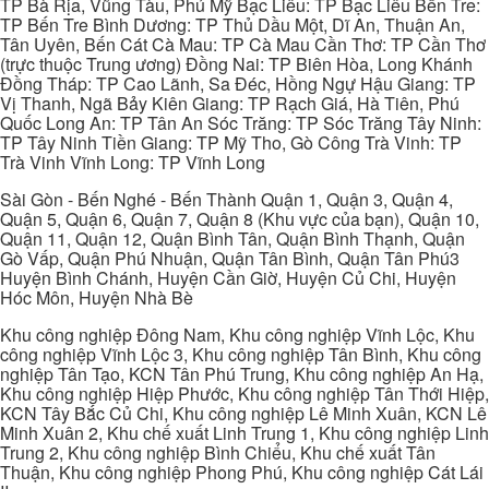
TP Bà Rịa, Vũng Tàu, Phú Mỹ Bạc Liêu: TP Bạc Liêu Bến Tre:
TP Bến Tre Bình Dương: TP Thủ Dầu Một, Dĩ An, Thuận An,
Tân Uyên, Bến Cát Cà Mau: TP Cà Mau Cần Thơ: TP Cần Thơ
(trực thuộc Trung ương) Đồng Nai: TP Biên Hòa, Long Khánh
Đồng Tháp: TP Cao Lãnh, Sa Đéc, Hồng Ngự Hậu Giang: TP
Vị Thanh, Ngã Bảy Kiên Giang: TP Rạch Giá, Hà Tiên, Phú
Quốc Long An: TP Tân An Sóc Trăng: TP Sóc Trăng Tây Ninh:
TP Tây Ninh Tiền Giang: TP Mỹ Tho, Gò Công Trà Vinh: TP
Trà Vinh Vĩnh Long: TP Vĩnh Long
Sài Gòn - Bến Nghé - Bến Thành Quận 1, Quận 3, Quận 4,
Quận 5, Quận 6, Quận 7, Quận 8 (Khu vực của bạn), Quận 10,
Quận 11, Quận 12, Quận Bình Tân, Quận Bình Thạnh, Quận
Gò Vấp, Quận Phú Nhuận, Quận Tân Bình, Quận Tân Phú3
Huyện Bình Chánh, Huyện Cần Giờ, Huyện Củ Chi, Huyện
Hóc Môn, Huyện Nhà Bè
Khu công nghiệp Đông Nam, Khu công nghiệp Vĩnh Lộc, Khu
công nghiệp Vĩnh Lộc 3, Khu công nghiệp Tân Bình, Khu công
nghiệp Tân Tạo, KCN Tân Phú Trung, Khu công nghiệp An Hạ,
Khu công nghiệp Hiệp Phước, Khu công nghiệp Tân Thới Hiệp,
KCN Tây Bắc Củ Chi, Khu công nghiệp Lê Minh Xuân, KCN Lê
Minh Xuân 2, Khu chế xuất Linh Trung 1, Khu công nghiệp Linh
Trung 2, Khu công nghiệp Bình Chiểu, Khu chế xuất Tân
Thuận, Khu công nghiệp Phong Phú, Khu công nghiệp Cát Lái