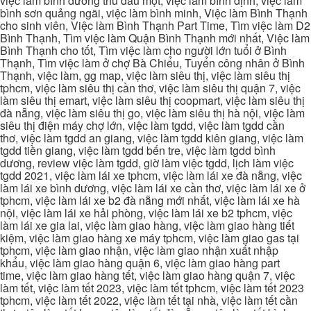
việc làm bình dương thủ dầu một, việc làm bình định, việc làm
bình sơn quảng ngãi, việc làm bình minh, Việc làm Bình Thạnh
cho sinh viên, Việc làm Bình Thạnh Part Time, Tìm việc làm D2
Bình Thạnh, Tìm việc làm Quận Bình Thạnh mới nhất, Việc làm
Bình Thạnh cho tốt, Tìm việc làm cho người lớn tuổi ở Bình
Thạnh, Tìm việc làm ở chợ Bà Chiểu, Tuyển công nhân ở Bình
Thạnh, việc làm, gg map, việc làm siêu thị, việc làm siêu thị
tphcm, việc làm siêu thị cần thơ, việc làm siêu thị quận 7, việc
làm siêu thị emart, việc làm siêu thị coopmart, việc làm siêu thị
đà nẵng, việc làm siêu thị go, việc làm siêu thị hà nội, việc làm
siêu thị điện máy chợ lớn, việc làm tgdd, việc làm tgdd cần
thơ, việc làm tgdd an giang, việc làm tgdd kiên giang, việc làm
tgdd tiền giang, việc làm tgdd bến tre, việc làm tgdd bình
dương, review việc làm tgdd, giờ làm việc tgdd, lịch làm việc
tgdd 2021, việc làm lái xe tphcm, việc làm lái xe đà nẵng, việc
làm lái xe bình dương, việc làm lái xe cần thơ, việc làm lái xe ở
tphcm, việc làm lái xe b2 đà nẵng mới nhất, việc làm lái xe hà
nội, việc làm lái xe hải phòng, việc làm lái xe b2 tphcm, việc
làm lái xe gia lai, việc làm giao hàng, việc làm giao hàng tiết
kiệm, việc làm giao hàng xe máy tphcm, việc làm giao gas tại
tphcm, việc làm giao nhận, việc làm giao nhận xuất nhập
khẩu, việc làm giao hàng quận 6, việc làm giao hàng part
time, việc làm giao hàng tết, việc làm giao hàng quận 7, việc
làm tết, việc làm tết 2023, việc làm tết tphcm, việc làm tết 2023
tphcm, việc làm tết 2022, việc làm tết tại nhà, việc làm tết cần