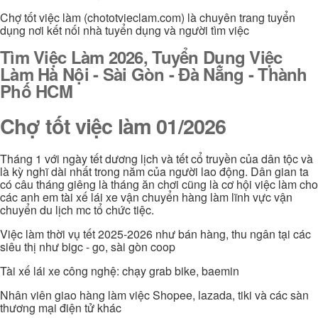
Chợ tốt việc làm (chototvieclam.com) là chuyên trang tuyển
dụng nơi kết nối nhà tuyển dụng và người tìm việc
Tìm Việc Làm 2026, Tuyển Dụng Việc
Làm Hà Nội - Sài Gòn - Đà Nẵng - Thành
Phố HCM
Chợ tốt việc làm 01/2026
Tháng 1 với ngày tết dương lịch và tết cổ truyền của dân tộc và
là kỳ nghĩ dài nhất trong năm của người lao động. Dân gian ta
có câu tháng giêng là tháng ăn chơi cũng là cơ hội việc làm cho
các anh em tài xế lái xe vận chuyển hàng làm lĩnh vực vận
chuyển du lịch mc tổ chức tiệc.
Việc làm thời vụ tết 2025-2026 như bán hàng, thu ngân tại các
siêu thị như bigc - go, sài gòn coop
Tài xế lái xe công nghệ: chạy grab bike, baemin
Nhân viên giao hàng làm việc Shopee, lazada, tiki và các sàn
thương mại điện tử khác