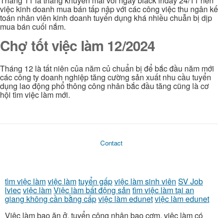
Tháng 11 là tháng khuyến mãi với ngày black friday 24/11 nên
việc kinh doanh mua bán tấp nập với các công việc thu ngân kế
toán nhân viên kinh doanh tuyển dụng khá nhiều chuẫn bị dịp
mua bán cuối nắm.
Chợ tốt việc làm 12/2024
Tháng 12 là tất niên của năm củ chuẩn bị để bắc đầu năm mới
các công ty doanh nghiệp tăng cường sản xuất nhu cầu tuyển
dụng lao động phổ thông công nhân bắc đầu tăng cũng là cơ
hội tìm việc làm mới.
Contact
tìm việc làm
việc làm
tuyển gấp
việc làm sinh viên
SV Job
lviec
việc làm
Việc làm bất động sản
tìm việc làm tại an
giang không cần bằng cấp
việc làm edunet
việc làm edunet
Việc làm bao ăn ở, tuyển công nhân bao cơm, việc làm có