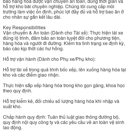
bảo hàng hóa được vận chuyển an toàn, đúng thời gian và
hỗ trợ kho bãi chuyên nghiệp. Chúng tôi cung cấp môi
trường làm việc ổn định, phúc lợi đầy đủ và hỗ trợ bao ăn ở
cho nhân sự gắn kết lâu dài.
Key Responsibilities
Vận chuyển & An toàn (Dành cho Tài xế): Thực hiện lái xe
đúng lộ trình, đảm bảo an toàn tuyệt đối cho phương tiện,
hàng hóa và người đi đường. Kiểm tra tình trạng xe định kỳ,
báo cáo kịp thời các hư hỏng.
Hỗ trợ vận hành (Dành cho Phụ xe/Phụ kho):
Hỗ trợ tài xế trong quá trình bốc xếp, lên xuống hàng hóa tại
kho và các điểm giao nhận.
Thực hiện sắp xếp hàng hóa trong kho gọn gàng, khoa học
theo quy định.
Hỗ trợ kiểm kê, đối chiếu số lượng hàng hóa khi nhập và
xuất kho.
Chấp hành quy định: Tuân thủ luật giao thông đường bộ,
quy định nội quy công ty và các yêu cầu về an toàn vệ sinh
lao động.