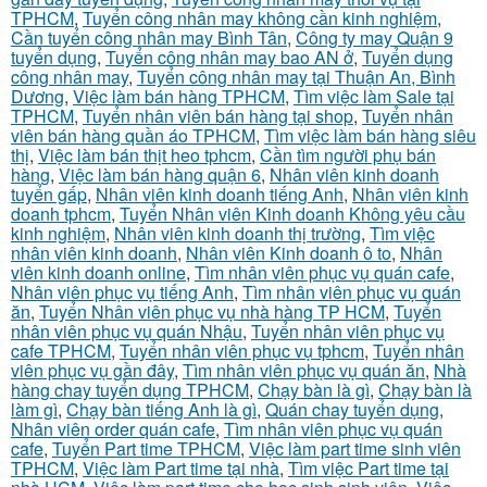
TPHCM
,
Tuyển công nhân may không cần kinh nghiệm
,
Cần tuyển công nhân may Bình Tân
,
Công ty may Quận 9
tuyển dụng
,
Tuyển công nhân may bao AN ở
,
Tuyển dụng
công nhân may
,
Tuyển công nhân may tại Thuận An, Bình
Dương
,
Việc làm bán hàng TPHCM
,
Tìm việc làm Sale tại
TPHCM
,
Tuyển nhân viên bán hàng tại shop
,
Tuyển nhân
viên bán hàng quần áo TPHCM
,
Tìm việc làm bán hàng siêu
thị
,
Việc làm bán thịt heo tphcm
,
Cần tìm người phụ bán
hàng
,
Việc làm bán hàng quận 6
,
Nhân viên kinh doanh
tuyển gấp
,
Nhân viên kinh doanh tiếng Anh
,
Nhân viên kinh
doanh tphcm
,
Tuyển Nhân viên Kinh doanh Không yêu cầu
kinh nghiệm
,
Nhân viên kinh doanh thị trường
,
Tìm việc
nhân viên kinh doanh
,
Nhân viên Kinh doanh ô to
,
Nhân
viên kinh doanh online
,
Tìm nhân viên phục vụ quán cafe
,
Nhân viên phục vụ tiếng Anh
,
Tìm nhân viên phục vụ quán
ăn
,
Tuyển Nhân viên phục vụ nhà hàng TP HCM
,
Tuyển
nhân viên phục vụ quán Nhậu
,
Tuyển nhân viên phục vụ
cafe TPHCM
,
Tuyển nhân viên phục vụ tphcm
,
Tuyển nhân
viên phục vụ gần đây
,
Tìm nhân viên phục vụ quán ăn
,
Nhà
hàng chay tuyển dụng TPHCM
,
Chạy bàn là gì
,
Chạy bàn là
làm gì
,
Chạy bàn tiếng Anh là gì
,
Quán chay tuyển dụng
,
Nhân viên order quán cafe
,
Tìm nhân viên phục vụ quán
cafe
,
Tuyển Part time TPHCM
,
Việc làm part time sinh viên
TPHCM
,
Việc làm Part time tại nhà
,
Tìm việc Part time tại