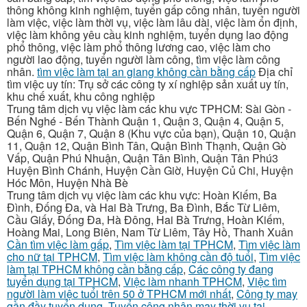
thông không kinh nghiệm, tuyển gấp công nhân, tuyển người
làm việc, việc làm thời vụ, việc làm lâu dài, việc làm ổn định,
việc làm không yêu cầu kinh nghiệm, tuyển dụng lao động
phổ thông, việc làm phổ thông lương cao, việc làm cho
người lao động, tuyển người làm công, tìm việc làm công
nhân.
tìm việc làm tại an giang không cần bằng cấp
Địa chỉ
tìm việc uy tín: Trụ sở các công ty xí nghiệp sản xuất uy tín,
khu chế xuất, khu công nghiệp
Trung tâm dịch vụ việc làm các khu vực TPHCM: Sài Gòn -
Bến Nghé - Bến Thành Quận 1, Quận 3, Quận 4, Quận 5,
Quận 6, Quận 7, Quận 8 (Khu vực của bạn), Quận 10, Quận
11, Quận 12, Quận Bình Tân, Quận Bình Thạnh, Quận Gò
Vấp, Quận Phú Nhuận, Quận Tân Bình, Quận Tân Phú3
Huyện Bình Chánh, Huyện Cần Giờ, Huyện Củ Chi, Huyện
Hóc Môn, Huyện Nhà Bè
Trung tâm dịch vụ việc làm các khu vực: Hoàn Kiếm, Ba
Đình, Đống Đa, và Hai Bà Trưng, Ba Đình, Bắc Từ Liêm,
Cầu Giấy, Đống Đa, Hà Đông, Hai Bà Trưng, Hoàn Kiếm,
Hoàng Mai, Long Biên, Nam Từ Liêm, Tây Hồ, Thanh Xuân
Cần tìm việc làm gấp
,
Tìm việc làm tại TPHCM
,
Tìm việc làm
cho nữ tại TPHCM
,
Tìm việc làm không cần độ tuổi
,
Tìm việc
làm tại TPHCM không cần bằng cấp
,
Các công ty đang
tuyển dụng tại TPHCM
,
Việc làm nhanh TPHCM
,
Việc tìm
người làm việc tuổi trên 50 ở TPHCM mới nhất
,
Công ty may
gần đầy tuyển dụng
,
Tuyển công nhân may thời vụ tại