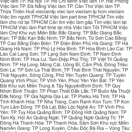
Việc làm TP. Hà Nội TP. Hồ Chí Minh Việc làm TP. Hải Phòng
Việc làm TP. Đà Nẵng Việc làm TP. Cần Thơ Việc làm TP.
Thừa Thiên Huế vieclamtp viec lam vieclam tp hcm vieclam
Việc tìm người TPHCM Việc làm part time TPHCM Tìm việc
làm cho nữ tại TPHCM Cần tìm việc làm gấp Tìm việc làm tại
TPHCM Việc làm Part time tại nhà Việc làm Tốt TPHCM Việc
làm Chợ Khu vực Miền Bắc Bắc Giang: TP Bắc Giang Bắc
Kạn: TP Bắc Kạn Bắc Ninh: TP Bắc Ninh, Từ Sơn Cao Bằng:
TP Cao Bằng Điện Biên: TP Điện Biên Phủ Hà Giang: TP Hà
Giang Hà Nam: TP Phủ Lý Hòa Bình: TP Hòa Bình Lào Cai: TP
Lào Cai Lạng Sơn: TP Lạng Sơn Nam Định: TP Nam Định
Ninh Bình: TP Hoa Lư, Tam Điệp Phú Thọ: TP Việt Trì Quảng
Ninh: TP Hạ Long, Móng Cái, Uông Bí, Cẩm Phả, Đông Triều
Sơn La: TP Sơn La Thái Bình: TP Thái Bình Thái Nguyên: TP
Thái Nguyên, Sông Công, Phổ Yên Tuyên Quang: TP Tuyên
Quang Vĩnh Phúc: TP Vĩnh Yên, Phúc Yên Yên Bái: TP Yên
Bái Khu vực Miền Trung & Tây NguyênBình Định: TP Quy
Nhơn Bình Thuận: TP Phan Thiết Đắk Lắk: TP Buôn Ma Thuột
Đắk Nông: TP Gia Nghĩa Gia Lai: TP Pleiku Hà Tĩnh: TP Hà
Tĩnh Khánh Hòa: TP Nha Trang, Cam Ranh Kon Tum: TP Kon
Tum Lâm Đồng: TP Đà Lạt, Bảo Lộc Nghệ An: TP Vinh Phú
Yên: TP Tuy Hòa Quảng Bình: TP Đồng Hới Quảng Nam: TP
Tam Kỳ, Hội An Quảng Ngãi: TP Quảng Ngãi Quảng Trị: TP
Đông Hà Thanh Hóa: TP Thanh Hóa, Sầm Sơn Khu vực Miền
NamAn Giang: TP Long Xuyên, Châu Đốc Bà Rịa – Vũng Tàu: