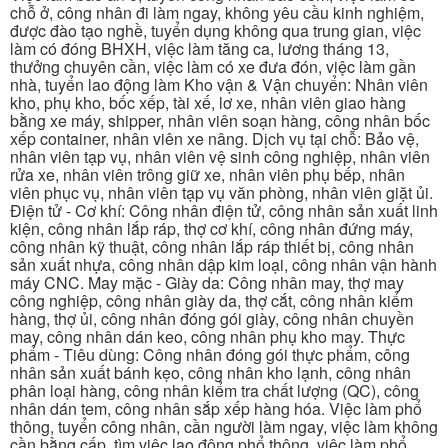
chỗ ở, công nhân đi làm ngay, không yêu cầu kinh nghiệm,
được đào tạo nghề, tuyển dụng không qua trung gian, việc
làm có đóng BHXH, việc làm tăng ca, lương tháng 13,
thưởng chuyên cần, việc làm có xe đưa đón, việc làm gần
nhà, tuyển lao động làm Kho vận & Vận chuyển: Nhân viên
kho, phụ kho, bốc xếp, tài xế, lơ xe, nhân viên giao hàng
bằng xe máy, shipper, nhân viên soạn hàng, công nhân bốc
xếp container, nhân viên xe nâng. Dịch vụ tại chỗ: Bảo vệ,
nhân viên tạp vụ, nhân viên vệ sinh công nghiệp, nhân viên
rửa xe, nhân viên trông giữ xe, nhân viên phụ bếp, nhân
viên phục vụ, nhân viên tạp vụ văn phòng, nhân viên giặt ủi.
Điện tử - Cơ khí: Công nhân điện tử, công nhân sản xuất linh
kiện, công nhân lắp ráp, thợ cơ khí, công nhân đứng máy,
công nhân kỹ thuật, công nhân lắp ráp thiết bị, công nhân
sản xuất nhựa, công nhân dập kim loại, công nhân vận hành
máy CNC. May mặc - Giày da: Công nhân may, thợ may
công nghiệp, công nhân giày da, thợ cắt, công nhân kiểm
hàng, thợ ủi, công nhân đóng gói giày, công nhân chuyền
may, công nhân dán keo, công nhân phụ kho may. Thực
phẩm - Tiêu dùng: Công nhân đóng gói thực phẩm, công
nhân sản xuất bánh kẹo, công nhân kho lạnh, công nhân
phân loại hàng, công nhân kiểm tra chất lượng (QC), công
nhân dán tem, công nhân sắp xếp hàng hóa. Việc làm phổ
thông, tuyển công nhân, cần người làm ngay, việc làm không
cần bằng cấp, tìm việc lao động phổ thông, việc làm phổ