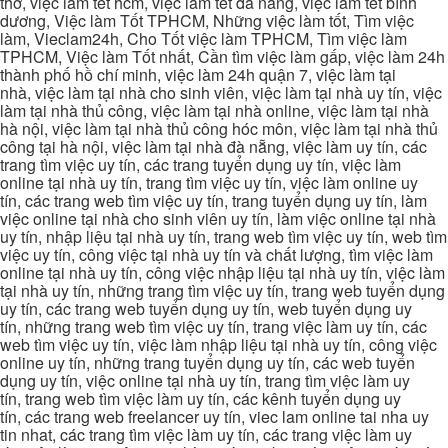
thơ, việc làm tết hcm, việc làm tết đà nẵng, việc làm tết bình
dương, Việc làm Tốt TPHCM, Những việc làm tốt, Tìm việc
làm, Vieclam24h, Cho Tốt việc làm TPHCM, Tìm việc làm
TPHCM, Việc làm Tốt nhất, Cần tìm việc làm gấp, việc làm 24h
thành phố hồ chí minh, việc làm 24h quận 7, việc làm tại
nhà, việc làm tại nhà cho sinh viên, việc làm tại nhà uy tín, việc
làm tại nhà thủ công, việc làm tại nhà online, việc làm tại nhà
hà nội, việc làm tại nhà thủ công hóc môn, việc làm tại nhà thủ
công tại hà nội, việc làm tại nhà đà nẵng, việc làm uy tín, các
trang tìm việc uy tín, các trang tuyển dụng uy tín, việc làm
online tại nhà uy tín, trang tìm việc uy tín, việc làm online uy
tín, các trang web tìm việc uy tín, trang tuyển dụng uy tín, làm
việc online tại nhà cho sinh viên uy tín, làm việc online tại nhà
uy tín, nhập liệu tại nhà uy tín, trang web tìm việc uy tín, web tìm
việc uy tín, công việc tại nhà uy tín và chất lượng, tìm việc làm
online tại nhà uy tín, công việc nhập liệu tại nhà uy tín, việc làm
tại nhà uy tín, những trang tìm việc uy tín, trang web tuyển dụng
uy tín, các trang web tuyển dụng uy tín, web tuyển dụng uy
tín, những trang web tìm việc uy tín, trang việc làm uy tín, các
web tìm việc uy tín, việc làm nhập liệu tại nhà uy tín, công việc
online uy tín, những trang tuyển dụng uy tín, các web tuyển
dụng uy tín, việc online tại nhà uy tín, trang tìm việc làm uy
tín, trang web tìm việc làm uy tín, các kênh tuyển dụng uy
tín, các trang web freelancer uy tín, viec lam online tai nha uy
tin nhat, các trang tìm việc làm uy tín, các trang việc làm uy