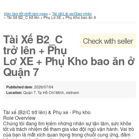
Việc làm tốt chốt làm ngay
»
Tài xế/Lái xe/Giao nhận
»
Tài Xế B2_C trở lên + Phụ Lơ XE + Phụ Kho bao ăn ở
Tài Xế B2_C
Check with seller
trở lên + Phụ
Lơ XE + Phụ Kho bao ăn ở
Quận 7
Published date
: 2026/07/04
Location
: Quận 7, Tp Hồ Chí Minh, vietnam
Tài xế (B2/C trở lên) & Phụ xe - Phụ kho
Role Overview
Chúng tôi đang tìm kiếm những nhân sự tận tâm, sức khỏe
tốt và trách nhiệm để tham gia vào đội ngũ vận hành. Vai trò
của bạn là mắt xích quan trọng trong chuỗi cung ứng, đảm