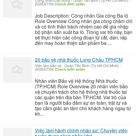
Công nhân/Lao động
-
Quận Tân Bình (Tp Hồ Chí Minh)
-
2026/07/04
Check with seller
Job Description: Công nhân Gia công Ba lô
Role Overview Công nhân gia công chăm chỉ
và có tinh thần trách nhiệm cao để gia nhập
bộ phận sản xuất ba lô. Trong vai trò này, bạn
sẽ thực hiện các công đoạn từ cắt, dán, ráp
đến may hoàn thiện sản phẩm ba ...
20 bảo vệ nhà thuốc Long Châu TPHCM
Việc làm bảo vệ
-
Quận Tân Bình (Tp Hồ Chí Minh)
-
2026/07/04
Check with seller
Nhân viên Bảo vệ Hệ thống Nhà thuốc
(TP.HCM) Role Overview 20 nhân viên bảo
vệ chuyên trách cho hệ thống nhà thuốc tại
các quận trên địa bàn TP.HCM. Vai trò của
bạn là người bảo đảm sự an toàn, trật tự và
tạo cảm giác an tâm cho khách hàng ngay từ
kh...
Việc làm hành chính nhân sự: Chuyên viên
tuyển dụng công nhân ldpt