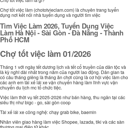
Chợ tốt việc làm là gì?
Chợ tốt việc làm (chototvieclam.com) là chuyên trang tuyển
dụng nơi kết nối nhà tuyển dụng và người tìm việc
Tìm Việc Làm 2026, Tuyển Dụng Việc
Làm Hà Nội - Sài Gòn - Đà Nẵng - Thành
Phố HCM
Chợ tốt việc làm 01/2026
Tháng 1 với ngày tết dương lịch và tết cổ truyền của dân tộc và
là kỳ nghĩ dài nhất trong năm của người lao động. Dân gian ta
có câu tháng giêng là tháng ăn chơi cũng là cơ hội việc làm cho
các anh em tài xế lái xe vận chuyển hàng làm lĩnh vực vận
chuyển du lịch mc tổ chức tiệc.
Việc làm thời vụ tết 2025-2026 như bán hàng, thu ngân tại các
siêu thị như bigc - go, sài gòn coop
Tài xế lái xe công nghệ: chạy grab bike, baemin
Nhân viên giao hàng làm việc Shopee, lazada, tiki và các sàn
thương mại điện tử khác