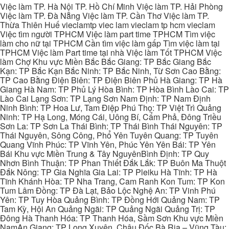
Việc làm TP. Hà Nội TP. Hồ Chí Minh Việc làm TP. Hải Phòng
Việc làm TP. Đà Nẵng Việc làm TP. Cần Thơ Việc làm TP.
Thừa Thiên Huế vieclamtp viec lam vieclam tp hcm vieclam
Việc tìm người TPHCM Việc làm part time TPHCM Tìm việc
làm cho nữ tại TPHCM Cần tìm việc làm gấp Tìm việc làm tại
TPHCM Việc làm Part time tại nhà Việc làm Tốt TPHCM Việc
làm Chợ Khu vực Miền Bắc Bắc Giang: TP Bắc Giang Bắc
Kạn: TP Bắc Kạn Bắc Ninh: TP Bắc Ninh, Từ Sơn Cao Bằng:
TP Cao Bằng Điện Biên: TP Điện Biên Phủ Hà Giang: TP Hà
Giang Hà Nam: TP Phủ Lý Hòa Bình: TP Hòa Bình Lào Cai: TP
Lào Cai Lạng Sơn: TP Lạng Sơn Nam Định: TP Nam Định
Ninh Bình: TP Hoa Lư, Tam Điệp Phú Thọ: TP Việt Trì Quảng
Ninh: TP Hạ Long, Móng Cái, Uông Bí, Cẩm Phả, Đông Triều
Sơn La: TP Sơn La Thái Bình: TP Thái Bình Thái Nguyên: TP
Thái Nguyên, Sông Công, Phổ Yên Tuyên Quang: TP Tuyên
Quang Vĩnh Phúc: TP Vĩnh Yên, Phúc Yên Yên Bái: TP Yên
Bái Khu vực Miền Trung & Tây NguyênBình Định: TP Quy
Nhơn Bình Thuận: TP Phan Thiết Đắk Lắk: TP Buôn Ma Thuột
Đắk Nông: TP Gia Nghĩa Gia Lai: TP Pleiku Hà Tĩnh: TP Hà
Tĩnh Khánh Hòa: TP Nha Trang, Cam Ranh Kon Tum: TP Kon
Tum Lâm Đồng: TP Đà Lạt, Bảo Lộc Nghệ An: TP Vinh Phú
Yên: TP Tuy Hòa Quảng Bình: TP Đồng Hới Quảng Nam: TP
Tam Kỳ, Hội An Quảng Ngãi: TP Quảng Ngãi Quảng Trị: TP
Đông Hà Thanh Hóa: TP Thanh Hóa, Sầm Sơn Khu vực Miền
NamAn Giang: TP Long Xuyên, Châu Đốc Bà Rịa – Vũng Tàu: