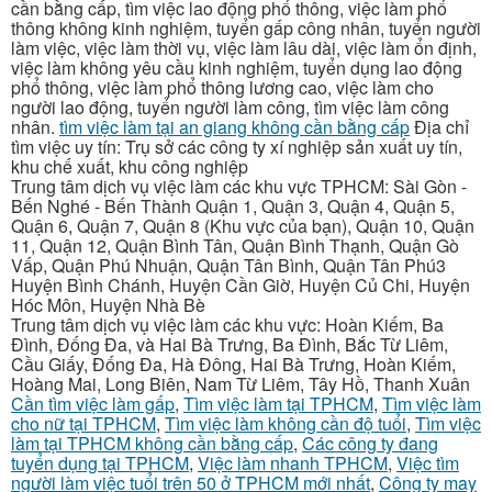
cần bằng cấp, tìm việc lao động phổ thông, việc làm phổ
thông không kinh nghiệm, tuyển gấp công nhân, tuyển người
làm việc, việc làm thời vụ, việc làm lâu dài, việc làm ổn định,
việc làm không yêu cầu kinh nghiệm, tuyển dụng lao động
phổ thông, việc làm phổ thông lương cao, việc làm cho
người lao động, tuyển người làm công, tìm việc làm công
nhân.
tìm việc làm tại an giang không cần bằng cấp
Địa chỉ
tìm việc uy tín: Trụ sở các công ty xí nghiệp sản xuất uy tín,
khu chế xuất, khu công nghiệp
Trung tâm dịch vụ việc làm các khu vực TPHCM: Sài Gòn -
Bến Nghé - Bến Thành Quận 1, Quận 3, Quận 4, Quận 5,
Quận 6, Quận 7, Quận 8 (Khu vực của bạn), Quận 10, Quận
11, Quận 12, Quận Bình Tân, Quận Bình Thạnh, Quận Gò
Vấp, Quận Phú Nhuận, Quận Tân Bình, Quận Tân Phú3
Huyện Bình Chánh, Huyện Cần Giờ, Huyện Củ Chi, Huyện
Hóc Môn, Huyện Nhà Bè
Trung tâm dịch vụ việc làm các khu vực: Hoàn Kiếm, Ba
Đình, Đống Đa, và Hai Bà Trưng, Ba Đình, Bắc Từ Liêm,
Cầu Giấy, Đống Đa, Hà Đông, Hai Bà Trưng, Hoàn Kiếm,
Hoàng Mai, Long Biên, Nam Từ Liêm, Tây Hồ, Thanh Xuân
Cần tìm việc làm gấp
,
Tìm việc làm tại TPHCM
,
Tìm việc làm
cho nữ tại TPHCM
,
Tìm việc làm không cần độ tuổi
,
Tìm việc
làm tại TPHCM không cần bằng cấp
,
Các công ty đang
tuyển dụng tại TPHCM
,
Việc làm nhanh TPHCM
,
Việc tìm
người làm việc tuổi trên 50 ở TPHCM mới nhất
,
Công ty may