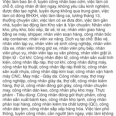
Việc làm bao ăn ở, tuyển công nhân bao cơm, việc làm có
chỗ ở, công nhân đi làm ngay, không yêu cầu kinh nghiệm,
được đào tạo nghề, tuyển dụng không qua trung gian, việc
làm có đóng BHXH, việc làm tăng ca, lương tháng 13,
thưởng chuyên cần, việc làm có xe đưa đón, việc làm gần
nhà, tuyển lao động làm Kho vận & Vận chuyển: Nhân viên
kho, phụ kho, bốc xếp, tài xế, lơ xe, nhân viên giao hàng
bằng xe máy, shipper, nhân viên soạn hàng, công nhân bốc
xếp container, nhân viên xe nâng. Dịch vụ tại chỗ: Bảo vệ,
nhân viên tạp vụ, nhân viên vệ sinh công nghiệp, nhân viên
rửa xe, nhân viên trông giữ xe, nhân viên phụ bếp, nhân
viên phục vụ, nhân viên tạp vụ văn phòng, nhân viên giặt ủi.
Điện tử - Cơ khí: Công nhân điện tử, công nhân sản xuất linh
kiện, công nhân lắp ráp, thợ cơ khí, công nhân đứng máy,
công nhân kỹ thuật, công nhân lắp ráp thiết bị, công nhân
sản xuất nhựa, công nhân dập kim loại, công nhân vận hành
máy CNC. May mặc - Giày da: Công nhân may, thợ may
công nghiệp, công nhân giày da, thợ cắt, công nhân kiểm
hàng, thợ ủi, công nhân đóng gói giày, công nhân chuyền
may, công nhân dán keo, công nhân phụ kho may. Thực
phẩm - Tiêu dùng: Công nhân đóng gói thực phẩm, công
nhân sản xuất bánh kẹo, công nhân kho lạnh, công nhân
phân loại hàng, công nhân kiểm tra chất lượng (QC), công
nhân dán tem, công nhân sắp xếp hàng hóa. Việc làm phổ
thông, tuyển công nhân, cần người làm ngay, việc làm không