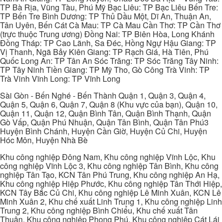
TP Bà Rịa, Vũng Tàu, Phú Mỹ Bạc Liêu: TP Bạc Liêu Bến Tre:
TP Bến Tre Bình Dương: TP Thủ Dầu Một, Dĩ An, Thuận An,
Tân Uyên, Bến Cát Cà Mau: TP Cà Mau Cần Thơ: TP Cần Thơ
(trực thuộc Trung ương) Đồng Nai: TP Biên Hòa, Long Khánh
Đồng Tháp: TP Cao Lãnh, Sa Đéc, Hồng Ngự Hậu Giang: TP
Vị Thanh, Ngã Bảy Kiên Giang: TP Rạch Giá, Hà Tiên, Phú
Quốc Long An: TP Tân An Sóc Trăng: TP Sóc Trăng Tây Ninh:
TP Tây Ninh Tiền Giang: TP Mỹ Tho, Gò Công Trà Vinh: TP
Trà Vinh Vĩnh Long: TP Vĩnh Long
Sài Gòn - Bến Nghé - Bến Thành Quận 1, Quận 3, Quận 4,
Quận 5, Quận 6, Quận 7, Quận 8 (Khu vực của bạn), Quận 10,
Quận 11, Quận 12, Quận Bình Tân, Quận Bình Thạnh, Quận
Gò Vấp, Quận Phú Nhuận, Quận Tân Bình, Quận Tân Phú3
Huyện Bình Chánh, Huyện Cần Giờ, Huyện Củ Chi, Huyện
Hóc Môn, Huyện Nhà Bè
Khu công nghiệp Đông Nam, Khu công nghiệp Vĩnh Lộc, Khu
công nghiệp Vĩnh Lộc 3, Khu công nghiệp Tân Bình, Khu công
nghiệp Tân Tạo, KCN Tân Phú Trung, Khu công nghiệp An Hạ,
Khu công nghiệp Hiệp Phước, Khu công nghiệp Tân Thới Hiệp,
KCN Tây Bắc Củ Chi, Khu công nghiệp Lê Minh Xuân, KCN Lê
Minh Xuân 2, Khu chế xuất Linh Trung 1, Khu công nghiệp Linh
Trung 2, Khu công nghiệp Bình Chiểu, Khu chế xuất Tân
Thuận, Khu công nghiệp Phong Phú, Khu công nghiệp Cát Lái