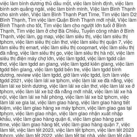
việc làm bình dương thủ dầu một, việc làm bình định, việc làm
bình sơn quảng ngãi, việc làm bình minh, Việc làm Bình Thạnh
cho sinh viên, Việc làm Bình Thạnh Part Time, Tìm việc làm D2
Bình Thạnh, Tìm việc làm Quận Bình Thạnh mới nhất, Việc làm
Bình Thạnh cho tốt, Tìm việc làm cho người lớn tuổi ở Bình
Thạnh, Tìm việc làm ở chợ Bà Chiểu, Tuyển công nhân ở Bình
Thạnh, việc làm, gg map, việc làm siêu thị, việc làm siêu thị
tphcm, việc làm siêu thị cần thơ, việc làm siêu thị quận 7, việc
làm siêu thị emart, việc làm siêu thị coopmart, việc làm siêu thị
đà nẵng, việc làm siêu thị go, việc làm siêu thị hà nội, việc làm
siêu thị điện máy chợ lớn, việc làm tgdd, việc làm tgdd cần
thơ, việc làm tgdd an giang, việc làm tgdd kiên giang, việc làm
tgdd tiền giang, việc làm tgdd bến tre, việc làm tgdd bình
dương, review việc làm tgdd, giờ làm việc tgdd, lịch làm việc
tgdd 2021, việc làm lái xe tphcm, việc làm lái xe đà nẵng, việc
làm lái xe bình dương, việc làm lái xe cần thơ, việc làm lái xe ở
tphcm, việc làm lái xe b2 đà nẵng mới nhất, việc làm lái xe hà
nội, việc làm lái xe hải phòng, việc làm lái xe b2 tphcm, việc
làm lái xe gia lai, việc làm giao hàng, việc làm giao hàng tiết
kiệm, việc làm giao hàng xe máy tphcm, việc làm giao gas tại
tphcm, việc làm giao nhận, việc làm giao nhận xuất nhập
khẩu, việc làm giao hàng quận 6, việc làm giao hàng part
time, việc làm giao hàng tết, việc làm giao hàng quận 7, việc
làm tết, việc làm tết 2023, việc làm tết tphcm, việc làm tết 2023
tphcm, việc làm tết 2022, việc làm tết tại nhà, việc làm tết cần