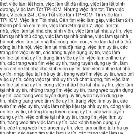
thơ, việc làm tết hcm, việc làm tết đà nẵng, việc làm tết bình
dương, Việc làm Tốt TPHCM, Những việc làm tốt, Tìm việc
làm, Vieclam24h, Cho Tốt việc làm TPHCM, Tìm việc làm
TPHCM, Việc làm Tốt nhất, Cần tìm việc làm gấp, việc làm 24h
thành phố hồ chí minh, việc làm 24h quận 7, việc làm tại
nhà, việc làm tại nhà cho sinh viên, việc làm tại nhà uy tín, việc
làm tại nhà thủ công, việc làm tại nhà online, việc làm tại nhà
hà nội, việc làm tại nhà thủ công hóc môn, việc làm tại nhà thủ
công tại hà nội, việc làm tại nhà đà nẵng, việc làm uy tín, các
trang tìm việc uy tín, các trang tuyển dụng uy tín, việc làm
online tại nhà uy tín, trang tìm việc uy tín, việc làm online uy
tín, các trang web tìm việc uy tín, trang tuyển dụng uy tín, làm
việc online tại nhà cho sinh viên uy tín, làm việc online tại nhà
uy tín, nhập liệu tại nhà uy tín, trang web tìm việc uy tín, web tìm
việc uy tín, công việc tại nhà uy tín và chất lượng, tìm việc làm
online tại nhà uy tín, công việc nhập liệu tại nhà uy tín, việc làm
tại nhà uy tín, những trang tìm việc uy tín, trang web tuyển dụng
uy tín, các trang web tuyển dụng uy tín, web tuyển dụng uy
tín, những trang web tìm việc uy tín, trang việc làm uy tín, các
web tìm việc uy tín, việc làm nhập liệu tại nhà uy tín, công việc
online uy tín, những trang tuyển dụng uy tín, các web tuyển
dụng uy tín, việc online tại nhà uy tín, trang tìm việc làm uy
tín, trang web tìm việc làm uy tín, các kênh tuyển dụng uy
tín, các trang web freelancer uy tín, viec lam online tai nha uy
tin nhat, các trang tìm việc làm uy tín, các trang việc làm uy