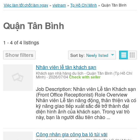
Việc làm tốt chốt làm ngay
»
vietnam
»
Tp Hồ Chí Minh
»
Quận Tân Bình
Quận Tân Bình
1 - 4 of 4 listings
Listings
Show filters
Sort by:
Newly listed
Nhân viên lễ tân khách sạn
Khách sạn nhà hàng du lịch
-
Quận Tân Bình (Tp Hồ Chí
Minh)
-
2026/07/04
Check with seller
Job Description: Nhân viên Lễ tân Khách sạn
(Front Office Receptionist) Role Overview
Nhân viên Lễ tân năng động, thân thiện và có
kỹ năng giao tiếp xuất sắc để trở thành đại
diện hình ảnh của khách sạn. Trong vai trò
này, bạn là người đầu tiên chào ...
Công nhân gia công ba lô túi vãi