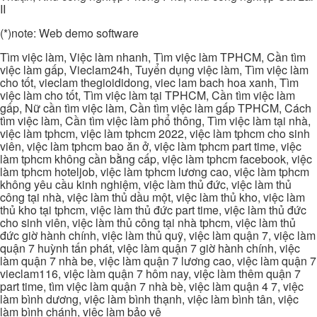
II
(*)note: Web demo software
Tìm việc làm, Việc làm nhanh, Tìm việc làm TPHCM, Cần tìm
việc làm gấp, Vieclam24h, Tuyển dụng việc làm, Tìm việc làm
cho tốt, vieclam thegioididong, viec lam bach hoa xanh, Tìm
việc làm cho tốt, Tìm việc làm tại TPHCM, Cần tìm việc làm
gấp, Nữ cần tìm việc làm, Cần tìm việc làm gấp TPHCM, Cách
tìm việc làm, Cần tìm việc làm phổ thông, Tìm việc làm tại nhà,
việc làm tphcm, việc làm tphcm 2022, việc làm tphcm cho sinh
viên, việc làm tphcm bao ăn ở, việc làm tphcm part time, việc
làm tphcm không cần bằng cấp, việc làm tphcm facebook, việc
làm tphcm hoteljob, việc làm tphcm lương cao, việc làm tphcm
không yêu cầu kinh nghiệm, việc làm thủ đức, việc làm thủ
công tại nhà, việc làm thủ dầu một, việc làm thủ kho, việc làm
thủ kho tại tphcm, việc làm thủ đức part time, việc làm thủ đức
cho sinh viên, việc làm thủ công tại nhà tphcm, việc làm thủ
đức giờ hành chính, việc làm thủ quỹ, việc làm quận 7, việc làm
quận 7 huỳnh tấn phát, việc làm quận 7 giờ hành chính, việc
làm quận 7 nhà be, việc làm quận 7 lương cao, việc làm quận 7
vieclam116, việc làm quận 7 hôm nay, việc làm thêm quận 7
part time, tìm việc làm quận 7 nhà bè, việc làm quận 4 7, việc
làm bình dương, việc làm bình thạnh, việc làm bình tân, việc
làm bình chánh, việc làm bảo vệ