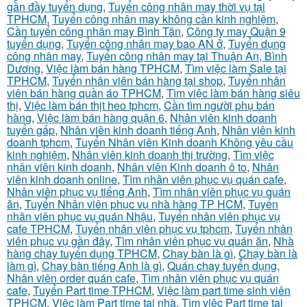
gần đầy tuyển dụng
,
Tuyển công nhân may thời vụ tại
TPHCM
,
Tuyển công nhân may không cần kinh nghiệm
,
Cần tuyển công nhân may Bình Tân
,
Công ty may Quận 9
tuyển dụng
,
Tuyển công nhân may bao AN ở
,
Tuyển dụng
công nhân may
,
Tuyển công nhân may tại Thuận An, Bình
Dương
,
Việc làm bán hàng TPHCM
,
Tìm việc làm Sale tại
TPHCM
,
Tuyển nhân viên bán hàng tại shop
,
Tuyển nhân
viên bán hàng quần áo TPHCM
,
Tìm việc làm bán hàng siêu
thị
,
Việc làm bán thịt heo tphcm
,
Cần tìm người phụ bán
hàng
,
Việc làm bán hàng quận 6
,
Nhân viên kinh doanh
tuyển gấp
,
Nhân viên kinh doanh tiếng Anh
,
Nhân viên kinh
doanh tphcm
,
Tuyển Nhân viên Kinh doanh Không yêu cầu
kinh nghiệm
,
Nhân viên kinh doanh thị trường
,
Tìm việc
nhân viên kinh doanh
,
Nhân viên Kinh doanh ô to
,
Nhân
viên kinh doanh online
,
Tìm nhân viên phục vụ quán cafe
,
Nhân viên phục vụ tiếng Anh
,
Tìm nhân viên phục vụ quán
ăn
,
Tuyển Nhân viên phục vụ nhà hàng TP HCM
,
Tuyển
nhân viên phục vụ quán Nhậu
,
Tuyển nhân viên phục vụ
cafe TPHCM
,
Tuyển nhân viên phục vụ tphcm
,
Tuyển nhân
viên phục vụ gần đây
,
Tìm nhân viên phục vụ quán ăn
,
Nhà
hàng chay tuyển dụng TPHCM
,
Chạy bàn là gì
,
Chạy bàn là
làm gì
,
Chạy bàn tiếng Anh là gì
,
Quán chay tuyển dụng
,
Nhân viên order quán cafe
,
Tìm nhân viên phục vụ quán
cafe
,
Tuyển Part time TPHCM
,
Việc làm part time sinh viên
TPHCM
,
Việc làm Part time tại nhà
,
Tìm việc Part time tại