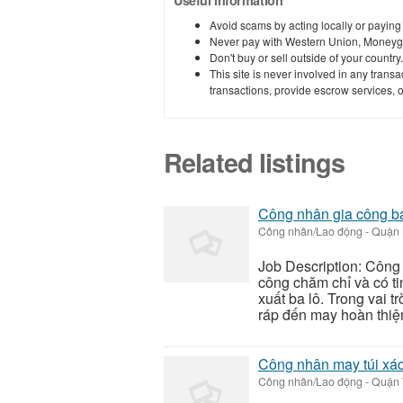
Useful information
Avoid scams by acting locally or paying
Never pay with Western Union, Moneyg
Don't buy or sell outside of your countr
This site is never involved in any tran
transactions, provide escrow services, or 
Related listings
Công nhân gia công ba 
Công nhân/Lao động
-
Quận 
Job Description: Công
công chăm chỉ và có t
xuất ba lô. Trong vai t
ráp đến may hoàn thiệ
Công nhân may túi xá
Công nhân/Lao động
-
Quận 