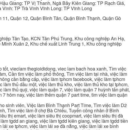
Hậu Giang: TP Vị Thanh, Ngã Bảy Kiên Giang: TP Rạch Giá,
 Vinh: TP Trà Vinh Vĩnh Long: TP Vĩnh Long
ận 11, Quận 12, Quận Bình Tân, Quận Bình Thạnh, Quận Gò
ghiệp Tân Tạo, KCN Tân Phú Trung, Khu công nghiệp An Hạ,
Minh Xuân 2, Khu chế xuất Linh Trung 1, Khu công nghiệp
tốt, vieclam thegioididong, viec lam bach hoa xanh, Tìm việc
m, Cần tìm việc làm phổ thông, Tìm việc làm tại nhà, việc làm
 không cần bằng cấp, việc làm tphcm facebook, việc làm tphcm
 làm thủ dầu một, việc làm thủ kho, việc làm thủ kho tại tphcm,
ệc làm thủ quỹ, việc làm quận 7, việc làm quận 7 huỳnh tấn phát,
 7 hôm nay, việc làm thêm quận 7 part time, tìm việc làm quận
cho sinh viên, Việc làm Bình Thạnh Part Time, Tìm việc làm D2
ạnh, Tìm việc làm ở chợ Bà Chiểu, Tuyển công nhân ở Bình
iêu thị emart, việc làm siêu thị coopmart, việc làm siêu thị đà
c làm tgdd an giang, việc làm tgdd kiên giang, việc làm tgdd tiền
 lái xe tphcm, việc làm lái xe đà nẵng, việc làm lái xe bình