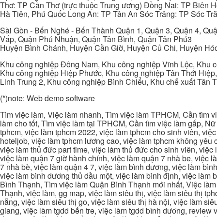
Thơ: TP Cần Thơ (trực thuộc Trung ương) Đồng Nai: TP Biên
Hà Tiên, Phú Quốc Long An: TP Tân An Sóc Trăng: TP Sóc Tră
Sài Gòn - Bến Nghé - Bến Thành Quận 1, Quận 3, Quận 4, Quậ
Vấp, Quận Phú Nhuận, Quận Tân Bình, Quận Tân Phú3
Huyện Bình Chánh, Huyện Cần Giờ, Huyện Củ Chi, Huyện Hó
Khu công nghiệp Đông Nam, Khu công nghiệp Vĩnh Lộc, Khu cô
Khu công nghiệp Hiệp Phước, Khu công nghiệp Tân Thới Hiệp,
Linh Trung 2, Khu công nghiệp Bình Chiểu, Khu chế xuất Tân 
(*)note: Web demo software
Tìm việc làm, Việc làm nhanh, Tìm việc làm TPHCM, Cần tìm việ
làm cho tốt, Tìm việc làm tại TPHCM, Cần tìm việc làm gấp, Nữ 
tphcm, việc làm tphcm 2022, việc làm tphcm cho sinh viên, việ
hoteljob, việc làm tphcm lương cao, việc làm tphcm không yêu cầ
việc làm thủ đức part time, việc làm thủ đức cho sinh viên, việc
việc làm quận 7 giờ hành chính, việc làm quận 7 nhà be, việc l
7 nhà bè, việc làm quận 4 7, việc làm bình dương, việc làm bình
việc làm bình dương thủ dầu một, việc làm bình định, việc làm
Bình Thạnh, Tìm việc làm Quận Bình Thạnh mới nhất, Việc làm 
Thạnh, việc làm, gg map, việc làm siêu thị, việc làm siêu thị tphc
nẵng, việc làm siêu thị go, việc làm siêu thị hà nội, việc làm si
giang, việc làm tgdd bến tre, việc làm tgdd bình dương, review vi