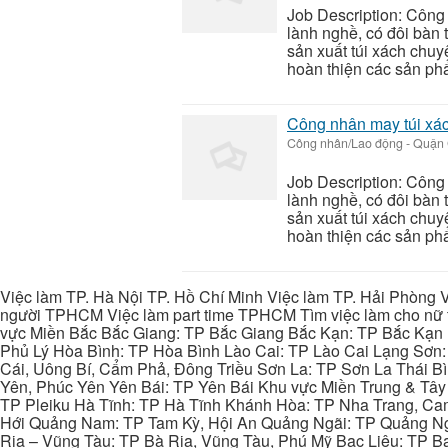
Job Description: Côn
lành nghề, có đôi bàn 
sản xuất túi xách chuy
hoàn thiện các sản phẩ
Công nhân may túi xá
Công nhân/Lao động
-
Quận 
Job Description: Côn
lành nghề, có đôi bàn 
sản xuất túi xách chuy
hoàn thiện các sản phẩ
Việc làm TP. Hà Nội TP. Hồ Chí Minh Việc làm TP. Hải Phòng V
người TPHCM Việc làm part time TPHCM Tìm việc làm cho nữ t
vực Miền Bắc Bắc Giang: TP Bắc Giang Bắc Kạn: TP Bắc Kạn
Phủ Lý Hòa Bình: TP Hòa Bình Lào Cai: TP Lào Cai Lạng Sơn
Cái, Uông Bí, Cẩm Phả, Đông Triều Sơn La: TP Sơn La Thái 
Yên, Phúc Yên Yên Bái: TP Yên Bái Khu vực Miền Trung & Tâ
TP Pleiku Hà Tĩnh: TP Hà Tĩnh Khánh Hòa: TP Nha Trang, C
Hới Quảng Nam: TP Tam Kỳ, Hội An Quảng Ngãi: TP Quảng N
Rịa – Vũng Tàu: TP Bà Rịa, Vũng Tàu, Phú Mỹ Bạc Liêu: TP B