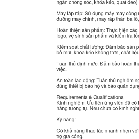
ngăn chống sốc, khóa kéo, quai đeo) 
May lắp ráp: Sử dụng máy may công ng
đường may chính, may ráp thân ba lô, 
Hoàn thiện sản phẩm: Thực hiện các 
logo, vệ sinh sản phẩm và kiểm tra t
Kiểm soát chất lượng: Đảm bảo sản ph
bỏ mũi, khóa kéo không trơn, chất liệu
Tuân thủ định mức: Đảm bảo hoàn thà
việc.
An toàn lao động: Tuân thủ nghiêm ng
đúng thiết bị bảo hộ và bảo quản dụn
Requirements & Qualifications
Kinh nghiệm: Ưu tiên ứng viên đã có 
hàng tương tự. Nếu chưa có kinh nghiệ
Kỹ năng:
Có khả năng thao tác nhanh nhẹn với 
trợ gia công.