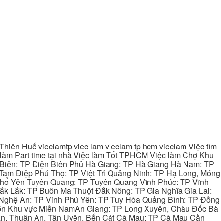
hiên Huế vieclamtp viec lam vieclam tp hcm vieclam Việc tìm
làm Part time tại nhà Việc làm Tốt TPHCM Việc làm Chợ Khu
 Biên: TP Điện Biên Phủ Hà Giang: TP Hà Giang Hà Nam: TP
Tam Điệp Phú Thọ: TP Việt Trì Quảng Ninh: TP Hạ Long, Móng
 Phổ Yên Tuyên Quang: TP Tuyên Quang Vĩnh Phúc: TP Vĩnh
ắk Lắk: TP Buôn Ma Thuột Đắk Nông: TP Gia Nghĩa Gia Lai:
 Nghệ An: TP Vinh Phú Yên: TP Tuy Hòa Quảng Bình: TP Đồng
ơn Khu vực Miền NamAn Giang: TP Long Xuyên, Châu Đốc Bà
 An, Thuận An, Tân Uyên, Bến Cát Cà Mau: TP Cà Mau Cần