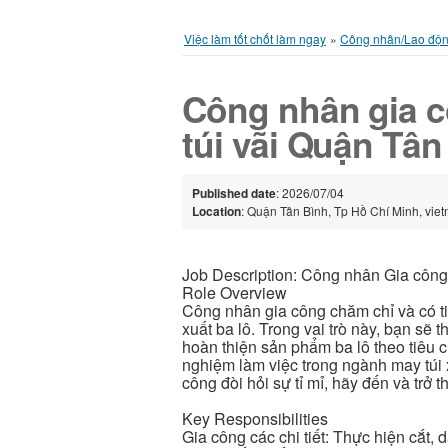
Việc làm tốt chốt làm ngay
»
Công nhân/Lao độ
Công nhân gia c
túi vãi Quận Tân
Published date
: 2026/07/04
Location
: Quận Tân Bình, Tp Hồ Chí Minh, vie
Job Description: Công nhân Gia công
Role Overview
Công nhân gia công chăm chỉ và có t
xuất ba lô. Trong vai trò này, bạn sẽ 
hoàn thiện sản phẩm ba lô theo tiêu 
nghiệm làm việc trong ngành may túi x
công đòi hỏi sự tỉ mỉ, hãy đến và trở 
Key Responsibilities
Gia công các chi tiết: Thực hiện cắt,