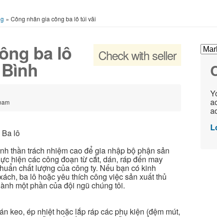
ng
»
Công nhân gia công ba lô túi vãi
ông ba lô
Check with seller
 Bình
C
Yo
ac
tnam
ad
L
 Ba lô
inh thần trách nhiệm cao để gia nhập bộ phận sản
thực hiện các công đoạn từ cắt, dán, ráp đến may
chuẩn chất lượng của công ty. Nếu bạn có kinh
ách, ba lô hoặc yêu thích công việc sản xuất thủ
thành một phần của đội ngũ chúng tôi.
 dán keo, ép nhiệt hoặc lắp ráp các phụ kiện (đệm mút,