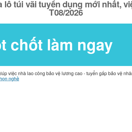
lô túi vãi tuyển dụng mới nhất, v
T08/2026
ốt chốt làm ngay
giúp việc nhà lao công bảo vệ lương cao - tuyển gấp bảo vệ nh
họn nghề