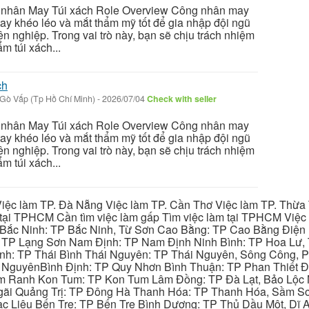
g nhân May Túi xách Role Overview Công nhân may
tay khéo léo và mắt thẩm mỹ tốt để gia nhập đội ngũ
ên nghiệp. Trong vai trò này, bạn sẽ chịu trách nhiệm
m túi xách...
ch
Gò Vấp (Tp Hồ Chí Minh)
-
2026/07/04
Check with seller
g nhân May Túi xách Role Overview Công nhân may
tay khéo léo và mắt thẩm mỹ tốt để gia nhập đội ngũ
ên nghiệp. Trong vai trò này, bạn sẽ chịu trách nhiệm
m túi xách...
iệc làm TP. Đà Nẵng Việc làm TP. Cần Thơ Việc làm TP. Thừa T
ại TPHCM Cần tìm việc làm gấp Tìm việc làm tại TPHCM Việc 
 Bắc Ninh: TP Bắc Ninh, Từ Sơn Cao Bằng: TP Cao Bằng Điện
: TP Lạng Sơn Nam Định: TP Nam Định Ninh Bình: TP Hoa Lư, 
Bình: TP Thái Bình Thái Nguyên: TP Thái Nguyên, Sông Công,
y NguyênBình Định: TP Quy Nhơn Bình Thuận: TP Phan Thiết Đ
am Ranh Kon Tum: TP Kon Tum Lâm Đồng: TP Đà Lạt, Bảo Lộc
gãi Quảng Trị: TP Đông Hà Thanh Hóa: TP Thanh Hóa, Sầm S
ạc Liêu Bến Tre: TP Bến Tre Bình Dương: TP Thủ Dầu Một, Dĩ