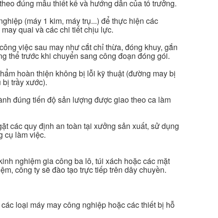
theo đúng mẫu thiết kế và hướng dẫn của tổ trưởng.
hiệp (máy 1 kim, máy trụ...) để thực hiện các
may quai và các chi tiết chịu lực.
công việc sau may như cắt chỉ thừa, đóng khuy, gắn
ổng thể trước khi chuyển sang công đoạn đóng gói.
ẩm hoàn thiện không bị lỗi kỹ thuật (đường may bị
 bị trầy xước).
nh đúng tiến độ sản lượng được giao theo ca làm
ặt các quy định an toàn tại xưởng sản xuất, sử dụng
g cụ làm việc.
kinh nghiệm gia công ba lô, túi xách hoặc các mặt
m, công ty sẽ đào tạo trực tiếp trên dây chuyền.
các loại máy may công nghiệp hoặc các thiết bị hỗ