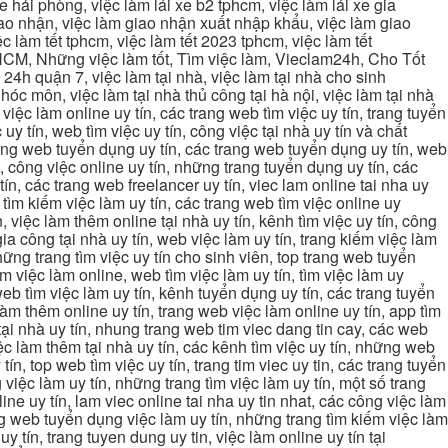
xe hải phòng, việc làm lái xe b2 tphcm, việc làm lái xe gia
giao nhận, việc làm giao nhận xuất nhập khẩu, việc làm giao
c làm tết tphcm, việc làm tết 2023 tphcm, việc làm tết
 TPHCM, Những việc làm tốt, Tìm việc làm, Vieclam24h, Cho Tốt
4h quận 7, việc làm tại nhà, việc làm tại nhà cho sinh
g hóc môn, việc làm tại nhà thủ công tại hà nội, việc làm tại nhà
, việc làm online uy tín, các trang web tìm việc uy tín, trang tuyển
 uy tín, web tìm việc uy tín, công việc tại nhà uy tín và chất
 trang web tuyển dụng uy tín, các trang web tuyển dụng uy tín, web
n, công việc online uy tín, những trang tuyển dụng uy tín, các
tín, các trang web freelancer uy tín, viec lam online tai nha uy
ng tìm kiếm việc làm uy tín, các trang web tìm việc online uy
, việc làm thêm online tại nhà uy tín, kênh tìm việc uy tín, công
gia công tại nhà uy tín, web việc làm uy tín, trang kiếm việc làm
 những trang tìm việc uy tín cho sinh viên, top trang web tuyển
ìm việc làm online, web tìm việc làm uy tín, tìm việc làm uy
 web tìm việc làm uy tín, kênh tuyển dụng uy tín, các trang tuyển
 làm thêm online uy tín, trang web việc làm online uy tín, app tìm
c tại nhà uy tín, nhung trang web tim viec dang tin cay, các web
việc làm thêm tại nhà uy tín, các kênh tìm việc uy tín, những web
tín, top web tìm việc uy tín, trang tim viec uy tin, các trang tuyển
 việc làm uy tín, những trang tìm việc làm uy tín, một số trang
line uy tín, lam viec online tai nha uy tin nhat, các công việc làm
rang web tuyển dụng việc làm uy tín, những trang tìm kiếm việc làm
y tín, trang tuyen dung uy tin, việc làm online uy tín tại