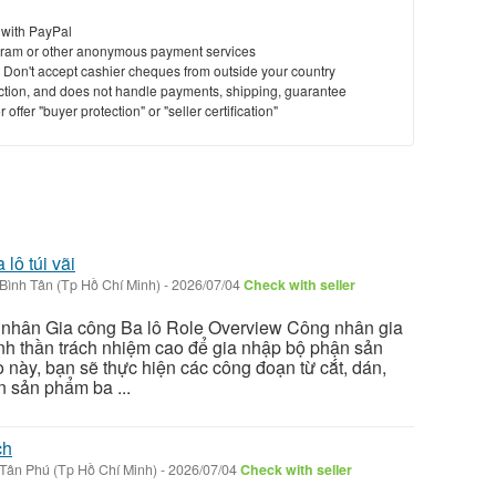
 with PayPal
ram or other anonymous payment services
y. Don't accept cashier cheques from outside your country
saction, and does not handle payments, shipping, guarantee
offer "buyer protection" or "seller certification"
lô túi vãi
Bình Tân (Tp Hồ Chí Minh)
-
2026/07/04
Check with seller
 nhân Gia công Ba lô Role Overview Công nhân gia
inh thần trách nhiệm cao để gia nhập bộ phận sản
rò này, bạn sẽ thực hiện các công đoạn từ cắt, dán,
n sản phẩm ba ...
ch
Tân Phú (Tp Hồ Chí Minh)
-
2026/07/04
Check with seller