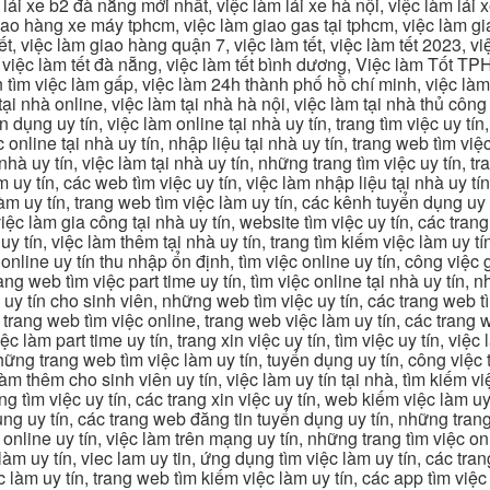
 lái xe b2 đà nẵng mới nhất, việc làm lái xe hà nội, việc làm lái 
 giao hàng xe máy tphcm, việc làm giao gas tại tphcm, việc làm 
, việc làm giao hàng quận 7, việc làm tết, việc làm tết 2023, việ
hcm, việc làm tết đà nẵng, việc làm tết bình dương, Việc làm Tốt
m việc làm gấp, việc làm 24h thành phố hồ chí minh, việc làm 2
 tại nhà online, việc làm tại nhà hà nội, việc làm tại nhà thủ côn
n dụng uy tín, việc làm online tại nhà uy tín, trang tìm việc uy tín
 online tại nhà uy tín, nhập liệu tại nhà uy tín, trang web tìm việc
 nhà uy tín, việc làm tại nhà uy tín, những trang tìm việc uy tín,
 uy tín, các web tìm việc uy tín, việc làm nhập liệu tại nhà uy tí
làm uy tín, trang web tìm việc làm uy tín, các kênh tuyển dụng uy 
 việc làm gia công tại nhà uy tín, website tìm việc uy tín, các tra
 tín, việc làm thêm tại nhà uy tín, trang tìm kiếm việc làm uy tín
online uy tín thu nhập ổn định, tìm việc online uy tín, công việc 
trang web tìm việc part time uy tín, tìm việc online tại nhà uy tín,
c uy tín cho sinh viên, những web tìm việc uy tín, các trang web t
ác trang web tìm việc online, trang web việc làm uy tín, các trang
 làm part time uy tín, trang xin việc uy tín, tìm việc uy tín, việc
, những trang web tìm việc làm uy tín, tuyển dụng uy tín, công việ
 làm thêm cho sinh viên uy tín, việc làm uy tín tại nhà, tìm kiếm 
ng tìm việc uy tín, các trang xin việc uy tín, web kiếm việc làm uy 
ụng uy tín, các trang web đăng tin tuyển dụng uy tín, những trang
m online uy tín, việc làm trên mạng uy tín, những trang tìm việc on
 làm uy tín, viec lam uy tin, ứng dụng tìm việc làm uy tín, các t
làm uy tín, trang web tìm kiếm việc làm uy tín, các app tìm việc u