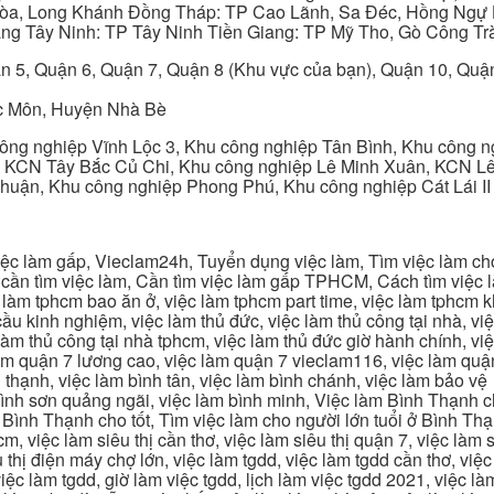
 Hòa, Long Khánh Đồng Tháp: TP Cao Lãnh, Sa Đéc, Hồng Ngự 
ng Tây Ninh: TP Tây Ninh Tiền Giang: TP Mỹ Tho, Gò Công Trà
n 5, Quận 6, Quận 7, Quận 8 (Khu vực của bạn), Quận 10, Qu
c Môn, Huyện Nhà Bè
ng nghiệp Vĩnh Lộc 3, Khu công nghiệp Tân Bình, Khu công n
 KCN Tây Bắc Củ Chi, Khu công nghiệp Lê Minh Xuân, KCN Lê 
Thuận, Khu công nghiệp Phong Phú, Khu công nghiệp Cát Lái II
c làm gấp, Vieclam24h, Tuyển dụng việc làm, Tìm việc làm cho 
cần tìm việc làm, Cần tìm việc làm gấp TPHCM, Cách tìm việc là
c làm tphcm bao ăn ở, việc làm tphcm part time, việc làm tphcm
u kinh nghiệm, việc làm thủ đức, việc làm thủ công tại nhà, việc
 làm thủ công tại nhà tphcm, việc làm thủ đức giờ hành chính, vi
àm quận 7 lương cao, việc làm quận 7 vieclam116, việc làm quận
 thạnh, việc làm bình tân, việc làm bình chánh, việc làm bảo vệ
 bình sơn quảng ngãi, việc làm bình minh, Việc làm Bình Thạnh 
Bình Thạnh cho tốt, Tìm việc làm cho người lớn tuổi ở Bình Th
m, việc làm siêu thị cần thơ, việc làm siêu thị quận 7, việc làm s
êu thị điện máy chợ lớn, việc làm tgdd, việc làm tgdd cần thơ, việ
ệc làm tgdd, giờ làm việc tgdd, lịch làm việc tgdd 2021, việc làm