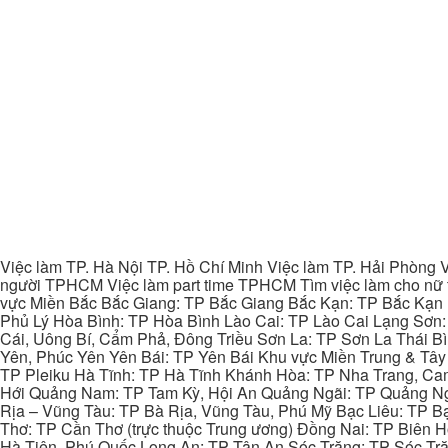
Việc làm TP. Hà Nội TP. Hồ Chí Minh Việc làm TP. Hải Phòng V
người TPHCM Việc làm part time TPHCM Tìm việc làm cho nữ t
vực Miền Bắc Bắc Giang: TP Bắc Giang Bắc Kạn: TP Bắc Kạn
Phủ Lý Hòa Bình: TP Hòa Bình Lào Cai: TP Lào Cai Lạng Sơn
Cái, Uông Bí, Cẩm Phả, Đông Triều Sơn La: TP Sơn La Thái 
Yên, Phúc Yên Yên Bái: TP Yên Bái Khu vực Miền Trung & Tâ
TP Pleiku Hà Tĩnh: TP Hà Tĩnh Khánh Hòa: TP Nha Trang, C
Hới Quảng Nam: TP Tam Kỳ, Hội An Quảng Ngãi: TP Quảng N
Rịa – Vũng Tàu: TP Bà Rịa, Vũng Tàu, Phú Mỹ Bạc Liêu: TP B
Thơ: TP Cần Thơ (trực thuộc Trung ương) Đồng Nai: TP Biên
Hà Tiên, Phú Quốc Long An: TP Tân An Sóc Trăng: TP Sóc Tră