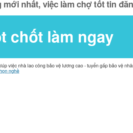
 mới nhất, việc làm chợ tốt tin đ
ốt chốt làm ngay
giúp việc nhà lao công bảo vệ lương cao - tuyển gấp bảo vệ nh
họn nghề