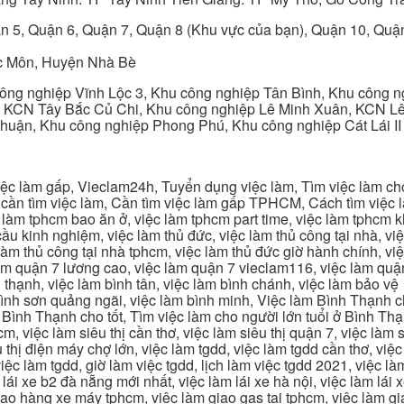
n 5, Quận 6, Quận 7, Quận 8 (Khu vực của bạn), Quận 10, Qu
c Môn, Huyện Nhà Bè
ng nghiệp Vĩnh Lộc 3, Khu công nghiệp Tân Bình, Khu công n
 KCN Tây Bắc Củ Chi, Khu công nghiệp Lê Minh Xuân, KCN Lê 
Thuận, Khu công nghiệp Phong Phú, Khu công nghiệp Cát Lái II
c làm gấp, Vieclam24h, Tuyển dụng việc làm, Tìm việc làm cho 
cần tìm việc làm, Cần tìm việc làm gấp TPHCM, Cách tìm việc là
c làm tphcm bao ăn ở, việc làm tphcm part time, việc làm tphcm
u kinh nghiệm, việc làm thủ đức, việc làm thủ công tại nhà, việc
 làm thủ công tại nhà tphcm, việc làm thủ đức giờ hành chính, vi
àm quận 7 lương cao, việc làm quận 7 vieclam116, việc làm quận
 thạnh, việc làm bình tân, việc làm bình chánh, việc làm bảo vệ
 bình sơn quảng ngãi, việc làm bình minh, Việc làm Bình Thạnh 
Bình Thạnh cho tốt, Tìm việc làm cho người lớn tuổi ở Bình Th
m, việc làm siêu thị cần thơ, việc làm siêu thị quận 7, việc làm s
êu thị điện máy chợ lớn, việc làm tgdd, việc làm tgdd cần thơ, việ
ệc làm tgdd, giờ làm việc tgdd, lịch làm việc tgdd 2021, việc làm
 lái xe b2 đà nẵng mới nhất, việc làm lái xe hà nội, việc làm lái 
 giao hàng xe máy tphcm, việc làm giao gas tại tphcm, việc làm 