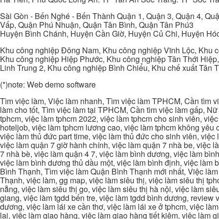
Sài Gòn - Bến Nghé - Bến Thành Quận 1, Quận 3, Quận 4, Quậ
Vấp, Quận Phú Nhuận, Quận Tân Bình, Quận Tân Phú3
Huyện Bình Chánh, Huyện Cần Giờ, Huyện Củ Chi, Huyện Hó
Khu công nghiệp Đông Nam, Khu công nghiệp Vĩnh Lộc, Khu cô
Khu công nghiệp Hiệp Phước, Khu công nghiệp Tân Thới Hiệp,
Linh Trung 2, Khu công nghiệp Bình Chiểu, Khu chế xuất Tân 
(*)note: Web demo software
Tìm việc làm, Việc làm nhanh, Tìm việc làm TPHCM, Cần tìm việ
làm cho tốt, Tìm việc làm tại TPHCM, Cần tìm việc làm gấp, Nữ 
tphcm, việc làm tphcm 2022, việc làm tphcm cho sinh viên, việ
hoteljob, việc làm tphcm lương cao, việc làm tphcm không yêu cầ
việc làm thủ đức part time, việc làm thủ đức cho sinh viên, việc
việc làm quận 7 giờ hành chính, việc làm quận 7 nhà be, việc l
7 nhà bè, việc làm quận 4 7, việc làm bình dương, việc làm bình
việc làm bình dương thủ dầu một, việc làm bình định, việc làm
Bình Thạnh, Tìm việc làm Quận Bình Thạnh mới nhất, Việc làm 
Thạnh, việc làm, gg map, việc làm siêu thị, việc làm siêu thị tphc
nẵng, việc làm siêu thị go, việc làm siêu thị hà nội, việc làm si
giang, việc làm tgdd bến tre, việc làm tgdd bình dương, review vi
dương, việc làm lái xe cần thơ, việc làm lái xe ở tphcm, việc làm
lai, việc làm giao hàng, việc làm giao hàng tiết kiệm, việc làm