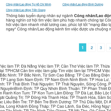
Công nhân/Lao động Tp Hồ Chí Minh
Công nhân/Lao động Bình Dương
Công nhân/Lao động Tiền Giang
Thông báo tuyển dụng nhân sự ngành
Công nhân/Lao độ
hàng nghìn cơ hội tìm việc làm phù hợp nhanh chóng tại Cô
hôi việc làm nhanh nhất lương cao, phúc lợi tốt "mạng đào tạo
ngay" Công nhân/Lao động kênh tìm việc được ưa chuộng n
1
2
3
iệc làm TP. Đà Nẵng Việc làm TP. Cần Thơ Việc làm TP. Thừa T
ại TPHCM Cần tìm việc làm gấp Tìm việc làm tại TPHCM Việc 
 Bắc Ninh: TP Bắc Ninh, Từ Sơn Cao Bằng: TP Cao Bằng Điện
: TP Lạng Sơn Nam Định: TP Nam Định Ninh Bình: TP Hoa Lư, 
Bình: TP Thái Bình Thái Nguyên: TP Thái Nguyên, Sông Công,
y NguyênBình Định: TP Quy Nhơn Bình Thuận: TP Phan Thiết Đ
am Ranh Kon Tum: TP Kon Tum Lâm Đồng: TP Đà Lạt, Bảo Lộc
gãi Quảng Trị: TP Đông Hà Thanh Hóa: TP Thanh Hóa, Sầm S
ạc Liêu Bến Tre: TP Bến Tre Bình Dương: TP Thủ Dầu Một, Dĩ
 Hòa, Long Khánh Đồng Tháp: TP Cao Lãnh, Sa Đéc, Hồng Ngự 
ng Tây Ninh: TP Tây Ninh Tiền Giang: TP Mỹ Tho, Gò Công Trà