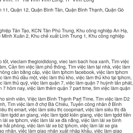
ận 11, Quận 12, Quận Bình Tân, Quận Bình Thạnh, Quận Gò
ghiệp Tân Tạo, KCN Tân Phú Trung, Khu công nghiệp An Hạ,
Minh Xuân 2, Khu chế xuất Linh Trung 1, Khu công nghiệp
tốt, vieclam thegioididong, viec lam bach hoa xanh, Tìm việc
m, Cần tìm việc làm phổ thông, Tìm việc làm tại nhà, việc làm
 không cần bằng cấp, việc làm tphcm facebook, việc làm tphcm
 làm thủ dầu một, việc làm thủ kho, việc làm thủ kho tại tphcm,
ệc làm thủ quỹ, việc làm quận 7, việc làm quận 7 huỳnh tấn phát,
 7 hôm nay, việc làm thêm quận 7 part time, tìm việc làm quận
cho sinh viên, Việc làm Bình Thạnh Part Time, Tìm việc làm D2
ạnh, Tìm việc làm ở chợ Bà Chiểu, Tuyển công nhân ở Bình
iêu thị emart, việc làm siêu thị coopmart, việc làm siêu thị đà
c làm tgdd an giang, việc làm tgdd kiên giang, việc làm tgdd tiền
 lái xe tphcm, việc làm lái xe đà nẵng, việc làm lái xe bình
xe hải phòng, việc làm lái xe b2 tphcm, việc làm lái xe gia
giao nhận, việc làm giao nhận xuất nhập khẩu, việc làm giao