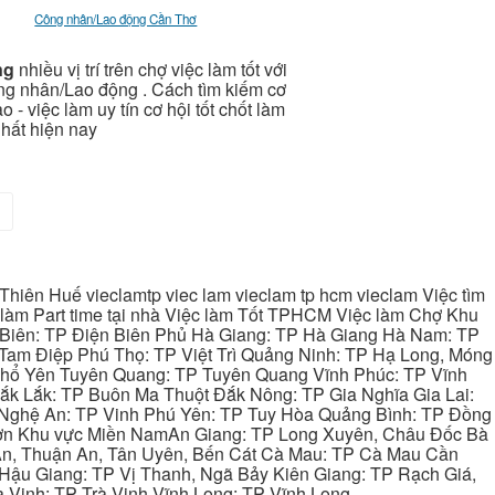
Công nhân/Lao động Cần Thơ
ng
nhiều vị trí trên chợ việc làm tốt với
ng nhân/Lao động . Cách tìm kiếm cơ
 - việc làm uy tín cơ hội tốt chốt làm
hất hiện nay
>
hiên Huế vieclamtp viec lam vieclam tp hcm vieclam Việc tìm
làm Part time tại nhà Việc làm Tốt TPHCM Việc làm Chợ Khu
 Biên: TP Điện Biên Phủ Hà Giang: TP Hà Giang Hà Nam: TP
Tam Điệp Phú Thọ: TP Việt Trì Quảng Ninh: TP Hạ Long, Móng
 Phổ Yên Tuyên Quang: TP Tuyên Quang Vĩnh Phúc: TP Vĩnh
ắk Lắk: TP Buôn Ma Thuột Đắk Nông: TP Gia Nghĩa Gia Lai:
 Nghệ An: TP Vinh Phú Yên: TP Tuy Hòa Quảng Bình: TP Đồng
ơn Khu vực Miền NamAn Giang: TP Long Xuyên, Châu Đốc Bà
 An, Thuận An, Tân Uyên, Bến Cát Cà Mau: TP Cà Mau Cần
Hậu Giang: TP Vị Thanh, Ngã Bảy Kiên Giang: TP Rạch Giá,
 Vinh: TP Trà Vinh Vĩnh Long: TP Vĩnh Long