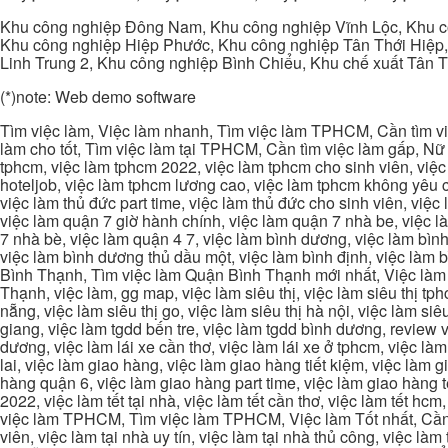
Khu công nghiệp Đông Nam, Khu công nghiệp Vĩnh Lộc, Khu cô
Khu công nghiệp Hiệp Phước, Khu công nghiệp Tân Thới Hiệp,
Linh Trung 2, Khu công nghiệp Bình Chiểu, Khu chế xuất Tân 
(*)note: Web demo software
Tìm việc làm, Việc làm nhanh, Tìm việc làm TPHCM, Cần tìm việ
làm cho tốt, Tìm việc làm tại TPHCM, Cần tìm việc làm gấp, Nữ 
tphcm, việc làm tphcm 2022, việc làm tphcm cho sinh viên, việ
hoteljob, việc làm tphcm lương cao, việc làm tphcm không yêu cầ
việc làm thủ đức part time, việc làm thủ đức cho sinh viên, việc
việc làm quận 7 giờ hành chính, việc làm quận 7 nhà be, việc l
7 nhà bè, việc làm quận 4 7, việc làm bình dương, việc làm bình
việc làm bình dương thủ dầu một, việc làm bình định, việc làm
Bình Thạnh, Tìm việc làm Quận Bình Thạnh mới nhất, Việc làm 
Thạnh, việc làm, gg map, việc làm siêu thị, việc làm siêu thị tphc
nẵng, việc làm siêu thị go, việc làm siêu thị hà nội, việc làm si
giang, việc làm tgdd bến tre, việc làm tgdd bình dương, review vi
dương, việc làm lái xe cần thơ, việc làm lái xe ở tphcm, việc làm
lai, việc làm giao hàng, việc làm giao hàng tiết kiệm, việc làm
hàng quận 6, việc làm giao hàng part time, việc làm giao hàng tết
2022, việc làm tết tại nhà, việc làm tết cần thơ, việc làm tết 
việc làm TPHCM, Tìm việc làm TPHCM, Việc làm Tốt nhất, Cần tì
viên, việc làm tại nhà uy tín, việc làm tại nhà thủ công, việc làm