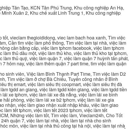
ghiệp Tân Tạo, KCN Tân Phú Trung, Khu công nghiệp An Hạ,
Minh Xuân 2, Khu chế xuất Linh Trung 1, Khu công nghiệp
tốt, vieclam thegioididong, viec lam bach hoa xanh, Tìm việc
m, Cần tìm việc làm phổ thông, Tìm việc làm tại nhà, việc làm
 không cần bằng cấp, việc làm tphcm facebook, việc làm tphcm
 làm thủ dầu một, việc làm thủ kho, việc làm thủ kho tại tphcm,
ệc làm thủ quỹ, việc làm quận 7, việc làm quận 7 huỳnh tấn phát,
 7 hôm nay, việc làm thêm quận 7 part time, tìm việc làm quận
cho sinh viên, Việc làm Bình Thạnh Part Time, Tìm việc làm D2
ạnh, Tìm việc làm ở chợ Bà Chiểu, Tuyển công nhân ở Bình
iêu thị emart, việc làm siêu thị coopmart, việc làm siêu thị đà
c làm tgdd an giang, việc làm tgdd kiên giang, việc làm tgdd tiền
 lái xe tphcm, việc làm lái xe đà nẵng, việc làm lái xe bình
xe hải phòng, việc làm lái xe b2 tphcm, việc làm lái xe gia
giao nhận, việc làm giao nhận xuất nhập khẩu, việc làm giao
c làm tết tphcm, việc làm tết 2023 tphcm, việc làm tết
 TPHCM, Những việc làm tốt, Tìm việc làm, Vieclam24h, Cho Tốt
4h quận 7, việc làm tại nhà, việc làm tại nhà cho sinh
g hóc môn, việc làm tại nhà thủ công tại hà nội, việc làm tại nhà