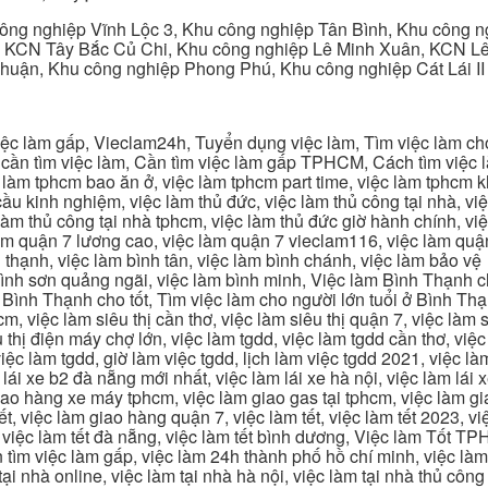
ng nghiệp Vĩnh Lộc 3, Khu công nghiệp Tân Bình, Khu công n
 KCN Tây Bắc Củ Chi, Khu công nghiệp Lê Minh Xuân, KCN Lê 
Thuận, Khu công nghiệp Phong Phú, Khu công nghiệp Cát Lái II
c làm gấp, Vieclam24h, Tuyển dụng việc làm, Tìm việc làm cho 
cần tìm việc làm, Cần tìm việc làm gấp TPHCM, Cách tìm việc là
c làm tphcm bao ăn ở, việc làm tphcm part time, việc làm tphcm
u kinh nghiệm, việc làm thủ đức, việc làm thủ công tại nhà, việc
 làm thủ công tại nhà tphcm, việc làm thủ đức giờ hành chính, vi
àm quận 7 lương cao, việc làm quận 7 vieclam116, việc làm quận
 thạnh, việc làm bình tân, việc làm bình chánh, việc làm bảo vệ
 bình sơn quảng ngãi, việc làm bình minh, Việc làm Bình Thạnh 
Bình Thạnh cho tốt, Tìm việc làm cho người lớn tuổi ở Bình Th
m, việc làm siêu thị cần thơ, việc làm siêu thị quận 7, việc làm s
êu thị điện máy chợ lớn, việc làm tgdd, việc làm tgdd cần thơ, việ
ệc làm tgdd, giờ làm việc tgdd, lịch làm việc tgdd 2021, việc làm
 lái xe b2 đà nẵng mới nhất, việc làm lái xe hà nội, việc làm lái 
 giao hàng xe máy tphcm, việc làm giao gas tại tphcm, việc làm 
, việc làm giao hàng quận 7, việc làm tết, việc làm tết 2023, việ
hcm, việc làm tết đà nẵng, việc làm tết bình dương, Việc làm Tốt
m việc làm gấp, việc làm 24h thành phố hồ chí minh, việc làm 2
 tại nhà online, việc làm tại nhà hà nội, việc làm tại nhà thủ côn