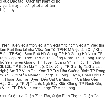
o dục Đào tạo . Cách tìm kiếm cơ hôi
iệc làm uy tín cơ hội tốt chốt làm
 hiện nay
hiên Huế vieclamtp viec lam vieclam tp hcm vieclam Việc tìm
làm Part time tại nhà Việc làm Tốt TPHCM Việc làm Chợ Khu
 Biên: TP Điện Biên Phủ Hà Giang: TP Hà Giang Hà Nam: TP
Tam Điệp Phú Thọ: TP Việt Trì Quảng Ninh: TP Hạ Long, Móng
 Phổ Yên Tuyên Quang: TP Tuyên Quang Vĩnh Phúc: TP Vĩnh
ắk Lắk: TP Buôn Ma Thuột Đắk Nông: TP Gia Nghĩa Gia Lai:
 Nghệ An: TP Vinh Phú Yên: TP Tuy Hòa Quảng Bình: TP Đồng
ơn Khu vực Miền NamAn Giang: TP Long Xuyên, Châu Đốc Bà
 An, Thuận An, Tân Uyên, Bến Cát Cà Mau: TP Cà Mau Cần
Hậu Giang: TP Vị Thanh, Ngã Bảy Kiên Giang: TP Rạch Giá,
 Vinh: TP Trà Vinh Vĩnh Long: TP Vĩnh Long
ận 11, Quận 12, Quận Bình Tân, Quận Bình Thạnh, Quận Gò