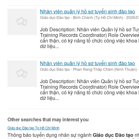
Nhân viên quản lý hồ sơ tuyển sinh đào tạo
Giáo dục Đào tạo
-
Bình Chánh (Tp Hồ Chí Minh)
-
2026/0
Job Description: Nhân viên Quản lý hồ sơ T
Training Records Coordinator) Role Overvie
cẩn thận, có kỹ năng tổ chức công việc khoa 
dữ liệu...
Nhân viên quản lý hồ sơ tuyển sinh đào tạo
Giáo dục Đào tạo
-
Phan Rang-Tháp Chàm (Ninh Thuận)
-
Job Description: Nhân viên Quản lý hồ sơ T
Training Records Coordinator) Role Overvie
cẩn thận, có kỹ năng tổ chức công việc khoa 
dữ liệu...
Other searches that may interest you
Giáo dục Đào tạo Tp Hồ Chí Minh
Thông báo tuyển dụng nhân sự ngành
Giáo dục Đào tạo
nh