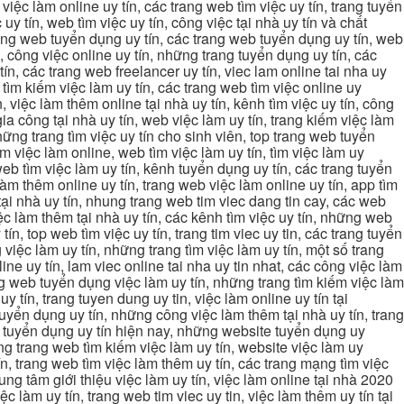
, việc làm online uy tín, các trang web tìm việc uy tín, trang tuyển
 uy tín, web tìm việc uy tín, công việc tại nhà uy tín và chất
 trang web tuyển dụng uy tín, các trang web tuyển dụng uy tín, web
n, công việc online uy tín, những trang tuyển dụng uy tín, các
tín, các trang web freelancer uy tín, viec lam online tai nha uy
ng tìm kiếm việc làm uy tín, các trang web tìm việc online uy
, việc làm thêm online tại nhà uy tín, kênh tìm việc uy tín, công
gia công tại nhà uy tín, web việc làm uy tín, trang kiếm việc làm
 những trang tìm việc uy tín cho sinh viên, top trang web tuyển
ìm việc làm online, web tìm việc làm uy tín, tìm việc làm uy
 web tìm việc làm uy tín, kênh tuyển dụng uy tín, các trang tuyển
 làm thêm online uy tín, trang web việc làm online uy tín, app tìm
c tại nhà uy tín, nhung trang web tim viec dang tin cay, các web
việc làm thêm tại nhà uy tín, các kênh tìm việc uy tín, những web
tín, top web tìm việc uy tín, trang tim viec uy tin, các trang tuyển
 việc làm uy tín, những trang tìm việc làm uy tín, một số trang
line uy tín, lam viec online tai nha uy tin nhat, các công việc làm
rang web tuyển dụng việc làm uy tín, những trang tìm kiếm việc làm
y tín, trang tuyen dung uy tin, việc làm online uy tín tại
uyển dụng uy tín, những công việc làm thêm tại nhà uy tín, trang
ang tuyển dụng uy tín hiện nay, những website tuyển dụng uy
ững trang web tìm kiếm việc làm uy tín, website việc làm uy
ín, trang web tìm việc làm thêm uy tín, các trang mạng tìm việc
trung tâm giới thiệu việc làm uy tín, việc làm online tại nhà 2020
ệc làm uy tín, trang web tim viec uy tin, việc làm thêm uy tín tại