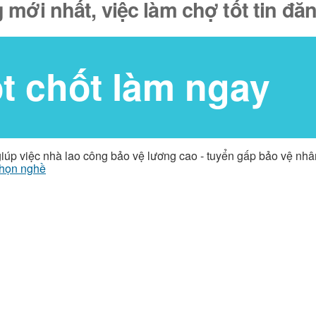
 mới nhất, việc làm chợ tốt tin đ
ốt chốt làm ngay
giúp việc nhà lao công bảo vệ lương cao - tuyển gấp bảo vệ nh
họn nghề