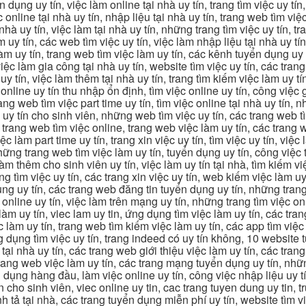
n dụng uy tín, việc làm online tại nhà uy tín, trang tìm việc uy tín
 online tại nhà uy tín, nhập liệu tại nhà uy tín, trang web tìm việc
 nhà uy tín, việc làm tại nhà uy tín, những trang tìm việc uy tín,
 uy tín, các web tìm việc uy tín, việc làm nhập liệu tại nhà uy tí
làm uy tín, trang web tìm việc làm uy tín, các kênh tuyển dụng uy 
 việc làm gia công tại nhà uy tín, website tìm việc uy tín, các tra
 tín, việc làm thêm tại nhà uy tín, trang tìm kiếm việc làm uy tín
online uy tín thu nhập ổn định, tìm việc online uy tín, công việc 
trang web tìm việc part time uy tín, tìm việc online tại nhà uy tín,
c uy tín cho sinh viên, những web tìm việc uy tín, các trang web t
ác trang web tìm việc online, trang web việc làm uy tín, các trang
 làm part time uy tín, trang xin việc uy tín, tìm việc uy tín, việc
, những trang web tìm việc làm uy tín, tuyển dụng uy tín, công việ
 làm thêm cho sinh viên uy tín, việc làm uy tín tại nhà, tìm kiếm 
ng tìm việc uy tín, các trang xin việc uy tín, web kiếm việc làm uy 
ụng uy tín, các trang web đăng tin tuyển dụng uy tín, những trang
m online uy tín, việc làm trên mạng uy tín, những trang tìm việc on
 làm uy tín, viec lam uy tin, ứng dụng tìm việc làm uy tín, các t
làm uy tín, trang web tìm kiếm việc làm uy tín, các app tìm việc u
dụng tìm việc uy tín, trang indeed có uy tín không, 10 website t
 tại nhà uy tín, các trang web giới thiệu việc làm uy tín, các tr
g trang web việc làm uy tín, các trang mạng tuyển dụng uy tín, nh
 dụng hàng đầu, làm việc online uy tín, công việc nhập liệu uy t
ín cho sinh viên, viec online uy tin, cac trang tuyen dung uy tin, 
nh tả tại nhà, các trang tuyển dụng miễn phí uy tín, website tìm vi