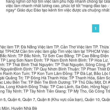
hàng nghìn cơ hội tìm việc làm phù hợp nhanh chóng tại Giá
việc làm nhanh nhất lương cao, phúc lợi tốt "mạng đào tạo - v
ngay" Giáo dục Đào tạo kênh tìm việc được ưa chuộng nhất
1
iệc làm TP. Đà Nẵng Việc làm TP. Cần Thơ Việc làm TP. Thừa T
ại TPHCM Cần tìm việc làm gấp Tìm việc làm tại TPHCM Việc 
 Bắc Ninh: TP Bắc Ninh, Từ Sơn Cao Bằng: TP Cao Bằng Điện
: TP Lạng Sơn Nam Định: TP Nam Định Ninh Bình: TP Hoa Lư, 
Bình: TP Thái Bình Thái Nguyên: TP Thái Nguyên, Sông Công,
y NguyênBình Định: TP Quy Nhơn Bình Thuận: TP Phan Thiết Đ
am Ranh Kon Tum: TP Kon Tum Lâm Đồng: TP Đà Lạt, Bảo Lộc
gãi Quảng Trị: TP Đông Hà Thanh Hóa: TP Thanh Hóa, Sầm S
ạc Liêu Bến Tre: TP Bến Tre Bình Dương: TP Thủ Dầu Một, Dĩ
 Hòa, Long Khánh Đồng Tháp: TP Cao Lãnh, Sa Đéc, Hồng Ngự 
ng Tây Ninh: TP Tây Ninh Tiền Giang: TP Mỹ Tho, Gò Công Trà
n 5, Quận 6, Quận 7, Quận 8 (Khu vực của bạn), Quận 10, Qu
c Môn, Huyện Nhà Bè