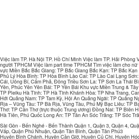
Việc làm TP. Hà Nội TP. Hồ Chí Minh Việc làm TP. Hải Phòng V
người TPHCM Việc làm part time TPHCM Tìm việc làm cho nữ t
vực Miền Bắc Bắc Giang: TP Bắc Giang Bắc Kạn: TP Bắc Kạn
Phủ Lý Hòa Bình: TP Hòa Bình Lào Cai: TP Lào Cai Lạng Sơn
Cái, Uông Bí, Cẩm Phả, Đông Triều Sơn La: TP Sơn La Thái 
Yên, Phúc Yên Yên Bái: TP Yên Bái Khu vực Miền Trung & Tâ
TP Pleiku Hà Tĩnh: TP Hà Tĩnh Khánh Hòa: TP Nha Trang, C
Hới Quảng Nam: TP Tam Kỳ, Hội An Quảng Ngãi: TP Quảng N
Rịa – Vũng Tàu: TP Bà Rịa, Vũng Tàu, Phú Mỹ Bạc Liêu: TP B
Thơ: TP Cần Thơ (trực thuộc Trung ương) Đồng Nai: TP Biên
Hà Tiên, Phú Quốc Long An: TP Tân An Sóc Trăng: TP Sóc Tră
Sài Gòn - Bến Nghé - Bến Thành Quận 1, Quận 3, Quận 4, Quậ
Vấp, Quận Phú Nhuận, Quận Tân Bình, Quận Tân Phú3
Huyện Bình Chánh, Huyện Cần Giờ, Huyện Củ Chi, Huyện Hó