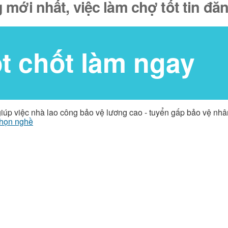
 mới nhất, việc làm chợ tốt tin đ
ốt chốt làm ngay
giúp việc nhà lao công bảo vệ lương cao - tuyển gấp bảo vệ nh
họn nghề