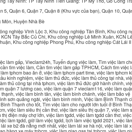
ng Tây Ninh: TP Tây Ninh Tiền Giang: TP Mỹ Tho, Gò Công Trà
n 5, Quận 6, Quận 7, Quận 8 (Khu vực của bạn), Quận 10, Qu
c Môn, Huyện Nhà Bè
ng nghiệp Vĩnh Lộc 3, Khu công nghiệp Tân Bình, Khu công n
 KCN Tây Bắc Củ Chi, Khu công nghiệp Lê Minh Xuân, KCN Lê 
Thuận, Khu công nghiệp Phong Phú, Khu công nghiệp Cát Lái II
c làm gấp, Vieclam24h, Tuyển dụng việc làm, Tìm việc làm cho 
cần tìm việc làm, Cần tìm việc làm gấp TPHCM, Cách tìm việc là
c làm tphcm bao ăn ở, việc làm tphcm part time, việc làm tphcm
u kinh nghiệm, việc làm thủ đức, việc làm thủ công tại nhà, việc
 làm thủ công tại nhà tphcm, việc làm thủ đức giờ hành chính, vi
àm quận 7 lương cao, việc làm quận 7 vieclam116, việc làm quận
 thạnh, việc làm bình tân, việc làm bình chánh, việc làm bảo vệ
 bình sơn quảng ngãi, việc làm bình minh, Việc làm Bình Thạnh 
Bình Thạnh cho tốt, Tìm việc làm cho người lớn tuổi ở Bình Th
m, việc làm siêu thị cần thơ, việc làm siêu thị quận 7, việc làm s
êu thị điện máy chợ lớn, việc làm tgdd, việc làm tgdd cần thơ, việ
ệc làm tgdd, giờ làm việc tgdd, lịch làm việc tgdd 2021, việc làm
 lái xe b2 đà nẵng mới nhất, việc làm lái xe hà nội, việc làm lái 
 giao hàng xe máy tphcm, việc làm giao gas tại tphcm, việc làm 