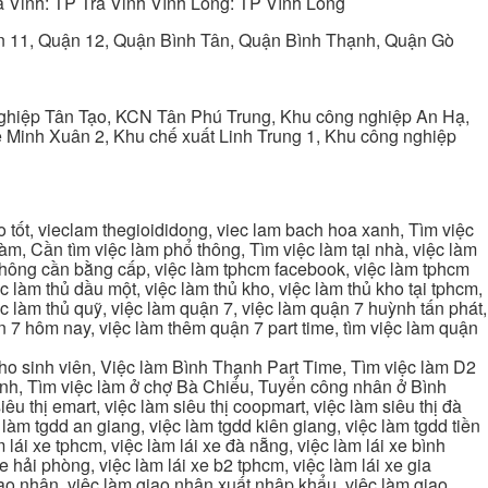
 Vinh: TP Trà Vinh Vĩnh Long: TP Vĩnh Long
ận 11, Quận 12, Quận Bình Tân, Quận Bình Thạnh, Quận Gò
ghiệp Tân Tạo, KCN Tân Phú Trung, Khu công nghiệp An Hạ,
Minh Xuân 2, Khu chế xuất Linh Trung 1, Khu công nghiệp
tốt, vieclam thegioididong, viec lam bach hoa xanh, Tìm việc
m, Cần tìm việc làm phổ thông, Tìm việc làm tại nhà, việc làm
 không cần bằng cấp, việc làm tphcm facebook, việc làm tphcm
 làm thủ dầu một, việc làm thủ kho, việc làm thủ kho tại tphcm,
ệc làm thủ quỹ, việc làm quận 7, việc làm quận 7 huỳnh tấn phát,
 7 hôm nay, việc làm thêm quận 7 part time, tìm việc làm quận
cho sinh viên, Việc làm Bình Thạnh Part Time, Tìm việc làm D2
ạnh, Tìm việc làm ở chợ Bà Chiểu, Tuyển công nhân ở Bình
iêu thị emart, việc làm siêu thị coopmart, việc làm siêu thị đà
c làm tgdd an giang, việc làm tgdd kiên giang, việc làm tgdd tiền
 lái xe tphcm, việc làm lái xe đà nẵng, việc làm lái xe bình
xe hải phòng, việc làm lái xe b2 tphcm, việc làm lái xe gia
giao nhận, việc làm giao nhận xuất nhập khẩu, việc làm giao