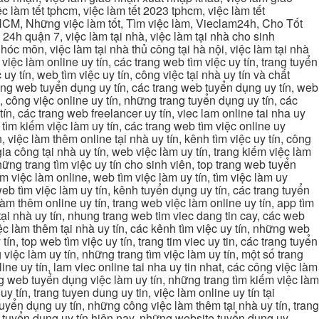
c làm tết tphcm, việc làm tết 2023 tphcm, việc làm tết
 TPHCM, Những việc làm tốt, Tìm việc làm, Vieclam24h, Cho Tốt
4h quận 7, việc làm tại nhà, việc làm tại nhà cho sinh
g hóc môn, việc làm tại nhà thủ công tại hà nội, việc làm tại nhà
, việc làm online uy tín, các trang web tìm việc uy tín, trang tuyển
 uy tín, web tìm việc uy tín, công việc tại nhà uy tín và chất
 trang web tuyển dụng uy tín, các trang web tuyển dụng uy tín, web
n, công việc online uy tín, những trang tuyển dụng uy tín, các
tín, các trang web freelancer uy tín, viec lam online tai nha uy
ng tìm kiếm việc làm uy tín, các trang web tìm việc online uy
, việc làm thêm online tại nhà uy tín, kênh tìm việc uy tín, công
gia công tại nhà uy tín, web việc làm uy tín, trang kiếm việc làm
 những trang tìm việc uy tín cho sinh viên, top trang web tuyển
ìm việc làm online, web tìm việc làm uy tín, tìm việc làm uy
 web tìm việc làm uy tín, kênh tuyển dụng uy tín, các trang tuyển
 làm thêm online uy tín, trang web việc làm online uy tín, app tìm
c tại nhà uy tín, nhung trang web tim viec dang tin cay, các web
việc làm thêm tại nhà uy tín, các kênh tìm việc uy tín, những web
tín, top web tìm việc uy tín, trang tim viec uy tin, các trang tuyển
 việc làm uy tín, những trang tìm việc làm uy tín, một số trang
line uy tín, lam viec online tai nha uy tin nhat, các công việc làm
rang web tuyển dụng việc làm uy tín, những trang tìm kiếm việc làm
y tín, trang tuyen dung uy tin, việc làm online uy tín tại
uyển dụng uy tín, những công việc làm thêm tại nhà uy tín, trang
ang tuyển dụng uy tín hiện nay, những website tuyển dụng uy