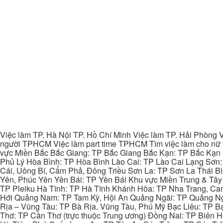
Việc làm TP. Hà Nội TP. Hồ Chí Minh Việc làm TP. Hải Phòng V
người TPHCM Việc làm part time TPHCM Tìm việc làm cho nữ t
vực Miền Bắc Bắc Giang: TP Bắc Giang Bắc Kạn: TP Bắc Kạn
Phủ Lý Hòa Bình: TP Hòa Bình Lào Cai: TP Lào Cai Lạng Sơn
Cái, Uông Bí, Cẩm Phả, Đông Triều Sơn La: TP Sơn La Thái 
Yên, Phúc Yên Yên Bái: TP Yên Bái Khu vực Miền Trung & Tâ
TP Pleiku Hà Tĩnh: TP Hà Tĩnh Khánh Hòa: TP Nha Trang, C
Hới Quảng Nam: TP Tam Kỳ, Hội An Quảng Ngãi: TP Quảng N
Rịa – Vũng Tàu: TP Bà Rịa, Vũng Tàu, Phú Mỹ Bạc Liêu: TP B
Thơ: TP Cần Thơ (trực thuộc Trung ương) Đồng Nai: TP Biên