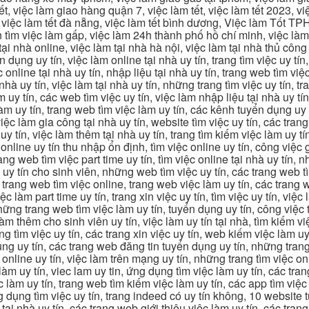
, việc làm giao hàng quận 7, việc làm tết, việc làm tết 2023, việ
hcm, việc làm tết đà nẵng, việc làm tết bình dương, Việc làm Tốt
m việc làm gấp, việc làm 24h thành phố hồ chí minh, việc làm 2
 tại nhà online, việc làm tại nhà hà nội, việc làm tại nhà thủ côn
n dụng uy tín, việc làm online tại nhà uy tín, trang tìm việc uy tín
 online tại nhà uy tín, nhập liệu tại nhà uy tín, trang web tìm việc
 nhà uy tín, việc làm tại nhà uy tín, những trang tìm việc uy tín,
 uy tín, các web tìm việc uy tín, việc làm nhập liệu tại nhà uy tí
làm uy tín, trang web tìm việc làm uy tín, các kênh tuyển dụng uy 
 việc làm gia công tại nhà uy tín, website tìm việc uy tín, các tra
 tín, việc làm thêm tại nhà uy tín, trang tìm kiếm việc làm uy tín
online uy tín thu nhập ổn định, tìm việc online uy tín, công việc 
trang web tìm việc part time uy tín, tìm việc online tại nhà uy tín,
c uy tín cho sinh viên, những web tìm việc uy tín, các trang web t
ác trang web tìm việc online, trang web việc làm uy tín, các trang
 làm part time uy tín, trang xin việc uy tín, tìm việc uy tín, việc
, những trang web tìm việc làm uy tín, tuyển dụng uy tín, công việ
 làm thêm cho sinh viên uy tín, việc làm uy tín tại nhà, tìm kiếm 
ng tìm việc uy tín, các trang xin việc uy tín, web kiếm việc làm uy 
ụng uy tín, các trang web đăng tin tuyển dụng uy tín, những trang
m online uy tín, việc làm trên mạng uy tín, những trang tìm việc on
 làm uy tín, viec lam uy tin, ứng dụng tìm việc làm uy tín, các t
làm uy tín, trang web tìm kiếm việc làm uy tín, các app tìm việc u
dụng tìm việc uy tín, trang indeed có uy tín không, 10 website t
 tại nhà uy tín, các trang web giới thiệu việc làm uy tín, các tr