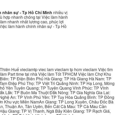
h nhân sự - Tp Hồ Chí Minh
nhiều vị
 phù hợp nhanh chóng tại Việc làm hành
 làm nhanh nhất lương cao, phúc lợi
" Việc làm hành chính nhân sự - Tp Hồ
hiên Huế vieclamtp viec lam vieclam tp hcm vieclam Việc tìm
làm Part time tại nhà Việc làm Tốt TPHCM Việc làm Chợ Khu
 Biên: TP Điện Biên Phủ Hà Giang: TP Hà Giang Hà Nam: TP
Tam Điệp Phú Thọ: TP Việt Trì Quảng Ninh: TP Hạ Long, Móng
 Phổ Yên Tuyên Quang: TP Tuyên Quang Vĩnh Phúc: TP Vĩnh
ắk Lắk: TP Buôn Ma Thuột Đắk Nông: TP Gia Nghĩa Gia Lai:
 Nghệ An: TP Vinh Phú Yên: TP Tuy Hòa Quảng Bình: TP Đồng
ơn Khu vực Miền NamAn Giang: TP Long Xuyên, Châu Đốc Bà
 An, Thuận An, Tân Uyên, Bến Cát Cà Mau: TP Cà Mau Cần
Hậu Giang: TP Vị Thanh, Ngã Bảy Kiên Giang: TP Rạch Giá,