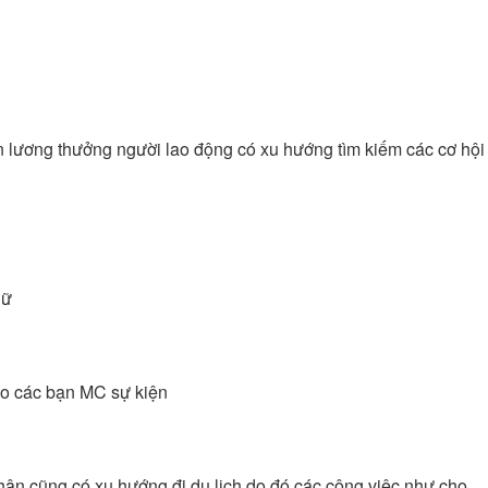
n lương thưởng người lao động có xu hướng tìm kiếm các cơ hội
nữ
cho các bạn MC sự kiện
nhân cũng có xu hướng đi du lịch do đó các công việc như cho