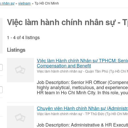
h nhân sự
»
vietnam
»
Tp Hồ Chí Minh
Việc làm hành chính nhân sự - 
1 - 4 of 4 listings
Listings
Việc làm Hành chính Nhân sự TPHCM: Senio
Compensation and Benefit
Việc làm hành chính nhân sự
-
Quận Tân Phú (Tp Hồ Chí 
Job Description: Senior HR Officer (Compens
highly analytical, meticulous, and experience
HR team in Ho Chi Minh City. In this role, you w
Chuyên viên Hành chính Nhân sự (Administra
Việc làm hành chính nhân sự
-
TP Thủ Đức (Tp Hồ Chí Mi
Job Description: Administrative & HR Execu