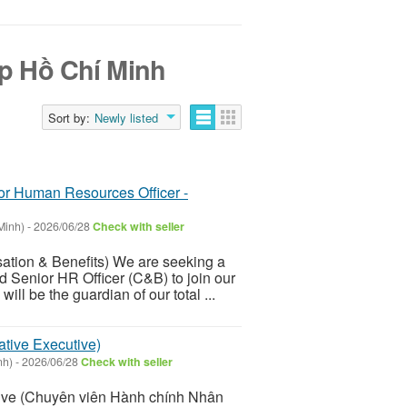
Tp Hồ Chí Minh
Sort by:
Newly listed
r Human Resources Officer -
Minh)
-
2026/06/28
Check with seller
ation & Benefits) We are seeking a
d Senior HR Officer (C&B) to join our
ill be the guardian of our total ...
tive Executive)
nh)
-
2026/06/28
Check with seller
tive (Chuyên viên Hành chính Nhân