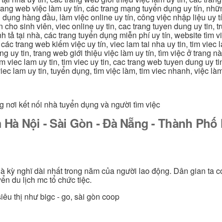
g trang web việc làm uy tín, các trang mạng tuyển dụng uy tín, nh
 dụng hàng đầu, làm việc online uy tín, công việc nhập liệu uy t
ín cho sinh viên, viec online uy tin, cac trang tuyen dung uy tin, 
nh tả tại nhà, các trang tuyển dụng miễn phí uy tín, website tìm vi
 các trang web kiếm việc uy tín, viec lam tai nha uy tin, tim viec 
ung uy tin, trang web giới thiệu việc làm uy tín, tìm việc ở trang 
 tim viec lam uy tin, tim viec uy tin, cac trang web tuyen dung uy t
 viec lam uy tin, tuyển dụng, tìm việc làm, tim viec nhanh, việc l
g nơi kết nối nhà tuyển dụng và người tìm việc
 Hà Nội - Sài Gòn - Đà Nẵng - Thành Ph
 là kỳ nghĩ dài nhất trong năm của người lao động. Dân gian ta c
ển du lịch mc tổ chức tiệc.
iêu thị như bigc - go, sài gòn coop