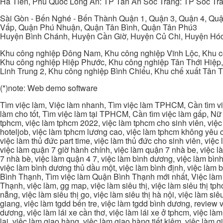
Hà Tiên, Phú Quốc Long An: TP Tân An Sóc Trăng: TP Sóc Tră
Sài Gòn - Bến Nghé - Bến Thành Quận 1, Quận 3, Quận 4, Quậ
Vấp, Quận Phú Nhuận, Quận Tân Bình, Quận Tân Phú3
Huyện Bình Chánh, Huyện Cần Giờ, Huyện Củ Chi, Huyện Hó
Khu công nghiệp Đông Nam, Khu công nghiệp Vĩnh Lộc, Khu cô
Khu công nghiệp Hiệp Phước, Khu công nghiệp Tân Thới Hiệp,
Linh Trung 2, Khu công nghiệp Bình Chiểu, Khu chế xuất Tân 
(*)note: Web demo software
Tìm việc làm, Việc làm nhanh, Tìm việc làm TPHCM, Cần tìm việ
làm cho tốt, Tìm việc làm tại TPHCM, Cần tìm việc làm gấp, Nữ 
tphcm, việc làm tphcm 2022, việc làm tphcm cho sinh viên, việ
hoteljob, việc làm tphcm lương cao, việc làm tphcm không yêu cầ
việc làm thủ đức part time, việc làm thủ đức cho sinh viên, việc
việc làm quận 7 giờ hành chính, việc làm quận 7 nhà be, việc l
7 nhà bè, việc làm quận 4 7, việc làm bình dương, việc làm bình
việc làm bình dương thủ dầu một, việc làm bình định, việc làm
Bình Thạnh, Tìm việc làm Quận Bình Thạnh mới nhất, Việc làm 
Thạnh, việc làm, gg map, việc làm siêu thị, việc làm siêu thị tphc
nẵng, việc làm siêu thị go, việc làm siêu thị hà nội, việc làm si
giang, việc làm tgdd bến tre, việc làm tgdd bình dương, review vi
dương, việc làm lái xe cần thơ, việc làm lái xe ở tphcm, việc làm
lai, việc làm giao hàng, việc làm giao hàng tiết kiệm, việc làm