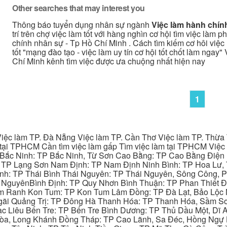
Other searches that may interest you
Thông báo tuyển dụng nhân sự ngành
Việc làm hành chín
trí trên chợ việc làm tốt với hàng nghìn cơ hội tìm việc làm
chính nhân sự - Tp Hồ Chí Minh . Cách tìm kiếm cơ hôi việc
tốt "mạng đào tạo - việc làm uy tín cơ hội tốt chốt làm ngay
Chí Minh kênh tìm việc được ưa chuộng nhất hiện nay
1
iệc làm TP. Đà Nẵng Việc làm TP. Cần Thơ Việc làm TP. Thừa T
ại TPHCM Cần tìm việc làm gấp Tìm việc làm tại TPHCM Việc 
 Bắc Ninh: TP Bắc Ninh, Từ Sơn Cao Bằng: TP Cao Bằng Điện
: TP Lạng Sơn Nam Định: TP Nam Định Ninh Bình: TP Hoa Lư, 
Bình: TP Thái Bình Thái Nguyên: TP Thái Nguyên, Sông Công,
y NguyênBình Định: TP Quy Nhơn Bình Thuận: TP Phan Thiết Đ
am Ranh Kon Tum: TP Kon Tum Lâm Đồng: TP Đà Lạt, Bảo Lộc
gãi Quảng Trị: TP Đông Hà Thanh Hóa: TP Thanh Hóa, Sầm S
ạc Liêu Bến Tre: TP Bến Tre Bình Dương: TP Thủ Dầu Một, Dĩ
 Hòa, Long Khánh Đồng Tháp: TP Cao Lãnh, Sa Đéc, Hồng Ngự 