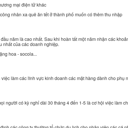
thương mại điện tử khác
n, công nhân xa quê ăn tết ở thành phố muốn có thêm thu nhập
c đầu năm là cao nhất. Sau khi hoàn tất một năm nhận các khoả
ều nhất của các doanh nghiệp.
ặng hoa - socola...
m việc làm các lĩnh vực kinh doanh các mặt hàng dành cho phụ 
ọi người có kỳ nghỉ dài 30 tháng 4 đến 1-5 là cơ hội việc làm 
 định các công ty thường tổ chức du lịch cho nhân viên các cá 