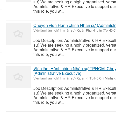
sự) We are seeking a highly organized, versat
Administrative & HR Executive to support our 
this role, you w...
Chuyên viên Hành chính Nhân sự (Administra
Việc làm hành chính nhân sự
-
Quận Phú Nhuận (Tp Hồ Ch
Job Description: Administrative & HR Execu
sự) We are seeking a highly organized, versat
Administrative & HR Executive to support our 
this role, you w...
Việc làm Hành chính Nhân sự TPHCM: Chuy
(Administrative Executive)
Việc làm hành chính nhân sự
-
Quận 4 (Tp Hồ Chí Minh)
-
Job Description: Administrative & HR Execu
sự) We are seeking a highly organized, versat
Administrative & HR Executive to support our 
this role, you w...