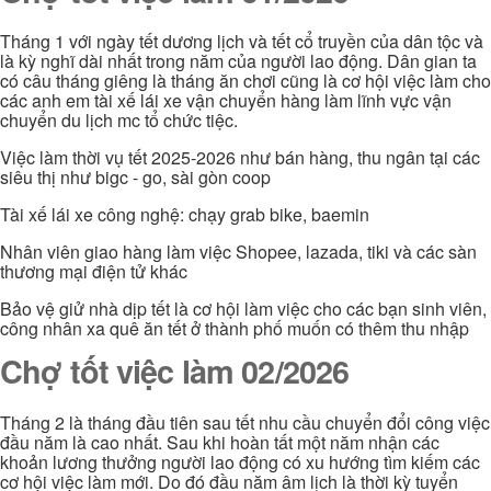
Tháng 1 với ngày tết dương lịch và tết cổ truyền của dân tộc và
là kỳ nghĩ dài nhất trong năm của người lao động. Dân gian ta
có câu tháng giêng là tháng ăn chơi cũng là cơ hội việc làm cho
các anh em tài xế lái xe vận chuyển hàng làm lĩnh vực vận
chuyển du lịch mc tổ chức tiệc.
Việc làm thời vụ tết 2025-2026 như bán hàng, thu ngân tại các
siêu thị như bigc - go, sài gòn coop
Tài xế lái xe công nghệ: chạy grab bike, baemin
Nhân viên giao hàng làm việc Shopee, lazada, tiki và các sàn
thương mại điện tử khác
Bảo vệ giử nhà dịp tết là cơ hội làm việc cho các bạn sinh viên,
công nhân xa quê ăn tết ở thành phố muốn có thêm thu nhập
Chợ tốt việc làm 02/2026
Tháng 2 là tháng đầu tiên sau tết nhu cầu chuyển đổi công việc
đầu năm là cao nhất. Sau khi hoàn tất một năm nhận các
khoản lương thưởng người lao động có xu hướng tìm kiếm các
cơ hội việc làm mới. Do đó đầu năm âm lịch là thời kỳ tuyển