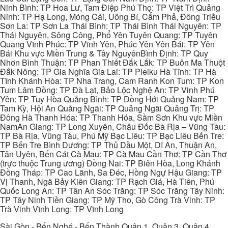
Ninh Bình: TP Hoa Lư, Tam Điệp Phú Thọ: TP Việt Trì Quảng
Ninh: TP Hạ Long, Móng Cái, Uông Bí, Cẩm Phả, Đông Triều
Sơn La: TP Sơn La Thái Bình: TP Thái Bình Thái Nguyên: TP
Thái Nguyên, Sông Công, Phổ Yên Tuyên Quang: TP Tuyên
Quang Vĩnh Phúc: TP Vĩnh Yên, Phúc Yên Yên Bái: TP Yên
Bái Khu vực Miền Trung & Tây NguyênBình Định: TP Quy
Nhơn Bình Thuận: TP Phan Thiết Đắk Lắk: TP Buôn Ma Thuột
Đắk Nông: TP Gia Nghĩa Gia Lai: TP Pleiku Hà Tĩnh: TP Hà
Tĩnh Khánh Hòa: TP Nha Trang, Cam Ranh Kon Tum: TP Kon
Tum Lâm Đồng: TP Đà Lạt, Bảo Lộc Nghệ An: TP Vinh Phú
Yên: TP Tuy Hòa Quảng Bình: TP Đồng Hới Quảng Nam: TP
Tam Kỳ, Hội An Quảng Ngãi: TP Quảng Ngãi Quảng Trị: TP
Đông Hà Thanh Hóa: TP Thanh Hóa, Sầm Sơn Khu vực Miền
NamAn Giang: TP Long Xuyên, Châu Đốc Bà Rịa – Vũng Tàu:
TP Bà Rịa, Vũng Tàu, Phú Mỹ Bạc Liêu: TP Bạc Liêu Bến Tre:
TP Bến Tre Bình Dương: TP Thủ Dầu Một, Dĩ An, Thuận An,
Tân Uyên, Bến Cát Cà Mau: TP Cà Mau Cần Thơ: TP Cần Thơ
(trực thuộc Trung ương) Đồng Nai: TP Biên Hòa, Long Khánh
Đồng Tháp: TP Cao Lãnh, Sa Đéc, Hồng Ngự Hậu Giang: TP
Vị Thanh, Ngã Bảy Kiên Giang: TP Rạch Giá, Hà Tiên, Phú
Quốc Long An: TP Tân An Sóc Trăng: TP Sóc Trăng Tây Ninh:
TP Tây Ninh Tiền Giang: TP Mỹ Tho, Gò Công Trà Vinh: TP
Trà Vinh Vĩnh Long: TP Vĩnh Long
Sài Gòn - Bến Nghé - Bến Thành Quận 1, Quận 3, Quận 4,