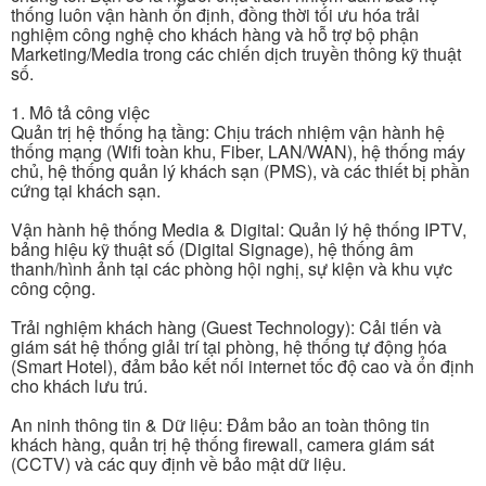
thống luôn vận hành ổn định, đồng thời tối ưu hóa trải
nghiệm công nghệ cho khách hàng và hỗ trợ bộ phận
Marketing/Media trong các chiến dịch truyền thông kỹ thuật
số.
1. Mô tả công việc
Quản trị hệ thống hạ tầng: Chịu trách nhiệm vận hành hệ
thống mạng (Wifi toàn khu, Fiber, LAN/WAN), hệ thống máy
chủ, hệ thống quản lý khách sạn (PMS), và các thiết bị phần
cứng tại khách sạn.
Vận hành hệ thống Media & Digital: Quản lý hệ thống IPTV,
bảng hiệu kỹ thuật số (Digital Signage), hệ thống âm
thanh/hình ảnh tại các phòng hội nghị, sự kiện và khu vực
công cộng.
Trải nghiệm khách hàng (Guest Technology): Cải tiến và
giám sát hệ thống giải trí tại phòng, hệ thống tự động hóa
(Smart Hotel), đảm bảo kết nối internet tốc độ cao và ổn định
cho khách lưu trú.
An ninh thông tin & Dữ liệu: Đảm bảo an toàn thông tin
khách hàng, quản trị hệ thống firewall, camera giám sát
(CCTV) và các quy định về bảo mật dữ liệu.