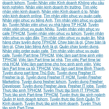
doanh tphcm
,
Tuyển Nhân viên Kinh doanh Không yêu cầu
kinh nghiệm
,
Nhân viên kinh doanh thị trường
,
Tìm việc
nhân viên kinh doanh
,
Nhân viên Kinh doanh ô to
,
Nhân
viên kinh doanh online
,
Tìm nhân viên phục vụ quán cafe
,
Nhân viên phục vụ tiếng Anh
,
Tìm nhân viên phục vụ quán
ăn
,
Tuyển Nhân viên phục vụ nhà hàng TP HCM
,
Tuyển
nhân viên phục vụ quán Nhậu
,
Tuyển nhân viên phục vụ
cafe TPHCM
,
Tuyển nhân viên phục vụ tphcm
,
Tuyển nhân
viên phục vụ gần đây
,
Tìm nhân viên phục vụ quán ăn
,
Nhà
hàng chay tuyển dụng TPHCM
,
Chạy bàn là gì
,
Chạy bàn là
làm gì
,
Chạy bàn tiếng Anh là gì
,
Quán chay tuyển dụng
,
Nhân viên order quán cafe
,
Tìm nhân viên phục vụ quán
cafe
,
Tuyển Part time TPHCM
,
Việc làm part time sinh viên
TPHCM
,
Việc làm Part time tại nhà
,
Tìm việc Part time tại
nhà HCM
,
Việc làm part time cho học sinh sinh viên
,
Việc
làm Part time ca tối TPHCM
,
Việc làm part time Bình Thạnh
,
Tuyển dụng part time Thủ Đức
,
Tuyển dụng Fresher IT
,
Fresher la gì
,
Tuyển dụng Fresher IT HCM
,
Tuyển Fresher
Marketing
,
Tuyển dụng fresher tphcm
,
Tuyển dụng Fresher
Developer
,
Tuyển dụng Fresher Java
,
Fresher IT jobs
,
Tuyển
Thực tập sinh TPHCM
,
Tuyển Thực tập Sinh IT TPHCM
,
Thực tập sinh Part-time TPHCM
,
Tuyển thực tập sinh ngành
Quản trị kinh doanh tphcm
,
Tuyển thực tập Sinh Quản Trị
Kinh doanh
,
Tuyển thực tập sinh kinh doanh
,
Tuyển Thực
tập sinh Part-Time
,