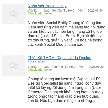
Nhân viên social entity
Việc làm it
-
Quận Gò Vấp (Tp Hồ Chí Minh)
-
2026/06/30
Check with seller
Nhân viên Social Entity Chúng tôi đang tìm
kiếm một ứng viên đam mê sáng tạo nội dung
và am hiểu về các nền tảng mạng xã hội để
đảm nhận vị trí Social Entity. Bạn sẽ đóng vai
trò xây dựng, quản lý và tối ưu hóa hệ thống
các kênh Social Media, đảm bảo...
Thiết Kế THCM: Digital Ui Ux Design
Specialist
Việc làm it
-
Quận Tân Phú (Tp Hồ Chí Minh)
-
2026/06/29
Check with seller
Chúng tôi đang tìm kiếm một Digital UI/UX
Design Specialist tài năng, người có tư duy
thiết kế lấy người dùng làm trung tâm (User-
Centered Design) và khả năng biến những ý
tưởng phức tạp thành giao diện trực quan,
tinh tế. Nếu bạn đam mê tạo ra những...