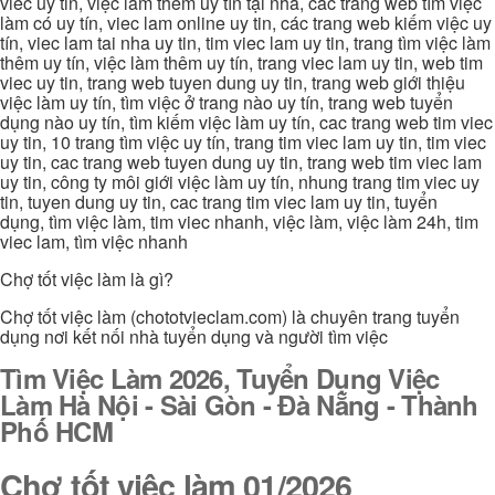
viec uy tin, việc làm thêm uy tín tại nhà, các trang web tìm việc
làm có uy tín, viec lam online uy tin, các trang web kiếm việc uy
tín, viec lam tai nha uy tin, tim viec lam uy tin, trang tìm việc làm
thêm uy tín, việc làm thêm uy tín, trang viec lam uy tin, web tim
viec uy tin, trang web tuyen dung uy tin, trang web giới thiệu
việc làm uy tín, tìm việc ở trang nào uy tín, trang web tuyển
dụng nào uy tín, tìm kiếm việc làm uy tín, cac trang web tim viec
uy tin, 10 trang tìm việc uy tín, trang tim viec lam uy tin, tim viec
uy tin, cac trang web tuyen dung uy tin, trang web tim viec lam
uy tin, công ty môi giới việc làm uy tín, nhung trang tim viec uy
tin, tuyen dung uy tin, cac trang tim viec lam uy tin, tuyển
dụng, tìm việc làm, tim viec nhanh, việc làm, việc làm 24h, tim
viec lam, tìm việc nhanh
Chợ tốt việc làm là gì?
Chợ tốt việc làm (chototvieclam.com) là chuyên trang tuyển
dụng nơi kết nối nhà tuyển dụng và người tìm việc
Tìm Việc Làm 2026, Tuyển Dụng Việc
Làm Hà Nội - Sài Gòn - Đà Nẵng - Thành
Phố HCM
Chợ tốt việc làm 01/2026