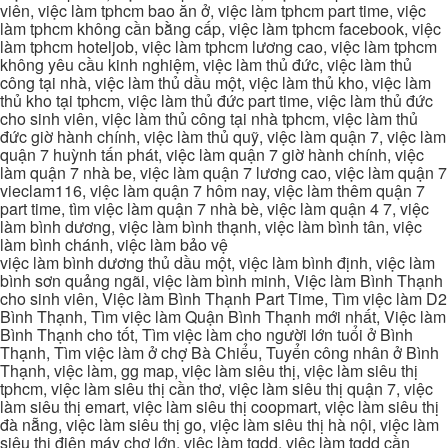
viên, việc làm tphcm bao ăn ở, việc làm tphcm part time, việc
làm tphcm không cần bằng cấp, việc làm tphcm facebook, việc
làm tphcm hoteljob, việc làm tphcm lương cao, việc làm tphcm
không yêu cầu kinh nghiệm, việc làm thủ đức, việc làm thủ
công tại nhà, việc làm thủ dầu một, việc làm thủ kho, việc làm
thủ kho tại tphcm, việc làm thủ đức part time, việc làm thủ đức
cho sinh viên, việc làm thủ công tại nhà tphcm, việc làm thủ
đức giờ hành chính, việc làm thủ quỹ, việc làm quận 7, việc làm
quận 7 huỳnh tấn phát, việc làm quận 7 giờ hành chính, việc
làm quận 7 nhà be, việc làm quận 7 lương cao, việc làm quận 7
vieclam116, việc làm quận 7 hôm nay, việc làm thêm quận 7
part time, tìm việc làm quận 7 nhà bè, việc làm quận 4 7, việc
làm bình dương, việc làm bình thạnh, việc làm bình tân, việc
làm bình chánh, việc làm bảo vệ
việc làm bình dương thủ dầu một, việc làm bình định, việc làm
bình sơn quảng ngãi, việc làm bình minh, Việc làm Bình Thạnh
cho sinh viên, Việc làm Bình Thạnh Part Time, Tìm việc làm D2
Bình Thạnh, Tìm việc làm Quận Bình Thạnh mới nhất, Việc làm
Bình Thạnh cho tốt, Tìm việc làm cho người lớn tuổi ở Bình
Thạnh, Tìm việc làm ở chợ Bà Chiểu, Tuyển công nhân ở Bình
Thạnh, việc làm, gg map, việc làm siêu thị, việc làm siêu thị
tphcm, việc làm siêu thị cần thơ, việc làm siêu thị quận 7, việc
làm siêu thị emart, việc làm siêu thị coopmart, việc làm siêu thị
đà nẵng, việc làm siêu thị go, việc làm siêu thị hà nội, việc làm
siêu thị điện máy chợ lớn, việc làm tgdd, việc làm tgdd cần