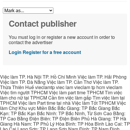
Contact publisher
You must log in or register a new account in order to
contact the advertiser
Login
Register for a free account
Việc làm TP. Hà Nội TP. Hồ Chí Minh Việc làm TP. Hải Phòng
Việc làm TP. Đà Nẵng Việc làm TP. Cần Thơ Việc làm TP.
Thừa Thiên Huế vieclamtp viec lam vieclam tp hcm vieclam
Việc tìm người TPHCM Việc làm part time TPHCM Tìm việc
làm cho nữ tại TPHCM Cần tìm việc làm gấp Tìm việc làm tại
TPHCM Việc làm Part time tại nhà Việc làm Tốt TPHCM Việc
làm Chợ Khu vực Miền Bắc Bắc Giang: TP Bắc Giang Bắc
Kạn: TP Bắc Kạn Bắc Ninh: TP Bắc Ninh, Từ Sơn Cao Bằng:
TP Cao Bằng Điện Biên: TP Điện Biên Phủ Hà Giang: TP Hà
Giang Hà Nam: TP Phủ Lý Hòa Bình: TP Hòa Bình Lào Cai: TP
Lào Cai Lạng Sơn: TP Lạng Sơn Nam Định: TP Nam Định