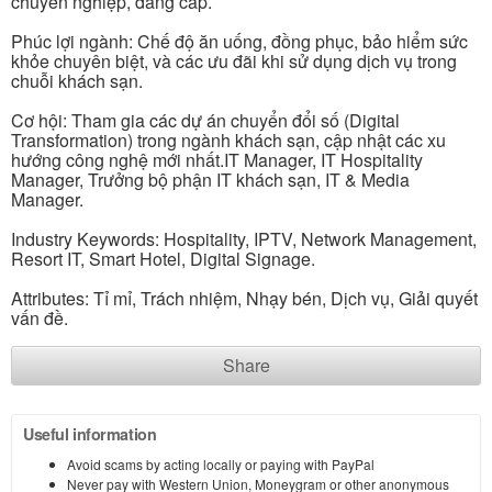
chuyên nghiệp, đẳng cấp.
Phúc lợi ngành: Chế độ ăn uống, đồng phục, bảo hiểm sức
khỏe chuyên biệt, và các ưu đãi khi sử dụng dịch vụ trong
chuỗi khách sạn.
Cơ hội: Tham gia các dự án chuyển đổi số (Digital
Transformation) trong ngành khách sạn, cập nhật các xu
hướng công nghệ mới nhất.IT Manager, IT Hospitality
Manager, Trưởng bộ phận IT khách sạn, IT & Media
Manager.
Industry Keywords: Hospitality, IPTV, Network Management,
Resort IT, Smart Hotel, Digital Signage.
Attributes: Tỉ mỉ, Trách nhiệm, Nhạy bén, Dịch vụ, Giải quyết
vấn đề.
Share
Useful information
Avoid scams by acting locally or paying with PayPal
Never pay with Western Union, Moneygram or other anonymous