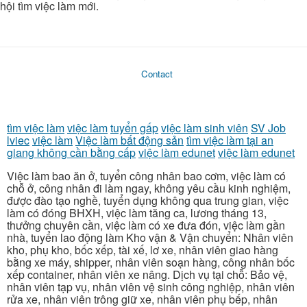
hội tìm việc làm mới.
Contact
tìm việc làm
việc làm
tuyển gấp
việc làm sinh viên
SV Job
lviec
việc làm
Việc làm bất động sản
tìm việc làm tại an
giang không cần bằng cấp
việc làm edunet
việc làm edunet
Việc làm bao ăn ở, tuyển công nhân bao cơm, việc làm có
chỗ ở, công nhân đi làm ngay, không yêu cầu kinh nghiệm,
được đào tạo nghề, tuyển dụng không qua trung gian, việc
làm có đóng BHXH, việc làm tăng ca, lương tháng 13,
thưởng chuyên cần, việc làm có xe đưa đón, việc làm gần
nhà, tuyển lao động làm Kho vận & Vận chuyển: Nhân viên
kho, phụ kho, bốc xếp, tài xế, lơ xe, nhân viên giao hàng
bằng xe máy, shipper, nhân viên soạn hàng, công nhân bốc
xếp container, nhân viên xe nâng. Dịch vụ tại chỗ: Bảo vệ,
nhân viên tạp vụ, nhân viên vệ sinh công nghiệp, nhân viên
rửa xe, nhân viên trông giữ xe, nhân viên phụ bếp, nhân