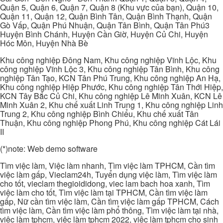
Quận 5, Quận 6, Quận 7, Quận 8 (Khu vực của bạn), Quận 10,
Quận 11, Quận 12, Quận Bình Tân, Quận Bình Thạnh, Quận
Gò Vấp, Quận Phú Nhuận, Quận Tân Bình, Quận Tân Phú3
Huyện Bình Chánh, Huyện Cần Giờ, Huyện Củ Chi, Huyện
Hóc Môn, Huyện Nhà Bè
Khu công nghiệp Đông Nam, Khu công nghiệp Vĩnh Lộc, Khu
công nghiệp Vĩnh Lộc 3, Khu công nghiệp Tân Bình, Khu công
nghiệp Tân Tạo, KCN Tân Phú Trung, Khu công nghiệp An Hạ,
Khu công nghiệp Hiệp Phước, Khu công nghiệp Tân Thới Hiệp,
KCN Tây Bắc Củ Chi, Khu công nghiệp Lê Minh Xuân, KCN Lê
Minh Xuân 2, Khu chế xuất Linh Trung 1, Khu công nghiệp Linh
Trung 2, Khu công nghiệp Bình Chiểu, Khu chế xuất Tân
Thuận, Khu công nghiệp Phong Phú, Khu công nghiệp Cát Lái
II
(*)note: Web demo software
Tìm việc làm, Việc làm nhanh, Tìm việc làm TPHCM, Cần tìm
việc làm gấp, Vieclam24h, Tuyển dụng việc làm, Tìm việc làm
cho tốt, vieclam thegioididong, viec lam bach hoa xanh, Tìm
việc làm cho tốt, Tìm việc làm tại TPHCM, Cần tìm việc làm
gấp, Nữ cần tìm việc làm, Cần tìm việc làm gấp TPHCM, Cách
tìm việc làm, Cần tìm việc làm phổ thông, Tìm việc làm tại nhà,
việc làm tphcm, việc làm tphcm 2022, việc làm tphcm cho sinh