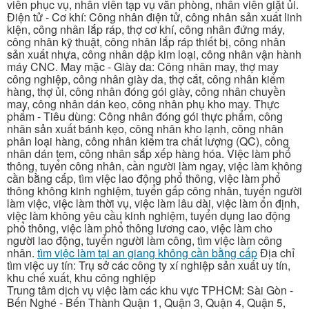
viên phục vụ, nhân viên tạp vụ văn phòng, nhân viên giặt ủi.
Điện tử - Cơ khí: Công nhân điện tử, công nhân sản xuất linh
kiện, công nhân lắp ráp, thợ cơ khí, công nhân đứng máy,
công nhân kỹ thuật, công nhân lắp ráp thiết bị, công nhân
sản xuất nhựa, công nhân dập kim loại, công nhân vận hành
máy CNC. May mặc - Giày da: Công nhân may, thợ may
công nghiệp, công nhân giày da, thợ cắt, công nhân kiểm
hàng, thợ ủi, công nhân đóng gói giày, công nhân chuyền
may, công nhân dán keo, công nhân phụ kho may. Thực
phẩm - Tiêu dùng: Công nhân đóng gói thực phẩm, công
nhân sản xuất bánh kẹo, công nhân kho lạnh, công nhân
phân loại hàng, công nhân kiểm tra chất lượng (QC), công
nhân dán tem, công nhân sắp xếp hàng hóa. Việc làm phổ
thông, tuyển công nhân, cần người làm ngay, việc làm không
cần bằng cấp, tìm việc lao động phổ thông, việc làm phổ
thông không kinh nghiệm, tuyển gấp công nhân, tuyển người
làm việc, việc làm thời vụ, việc làm lâu dài, việc làm ổn định,
việc làm không yêu cầu kinh nghiệm, tuyển dụng lao động
phổ thông, việc làm phổ thông lương cao, việc làm cho
người lao động, tuyển người làm công, tìm việc làm công
nhân.
tìm việc làm tại an giang không cần bằng cấp
Địa chỉ
tìm việc uy tín: Trụ sở các công ty xí nghiệp sản xuất uy tín,
khu chế xuất, khu công nghiệp
Trung tâm dịch vụ việc làm các khu vực TPHCM: Sài Gòn -
Bến Nghé - Bến Thành Quận 1, Quận 3, Quận 4, Quận 5,