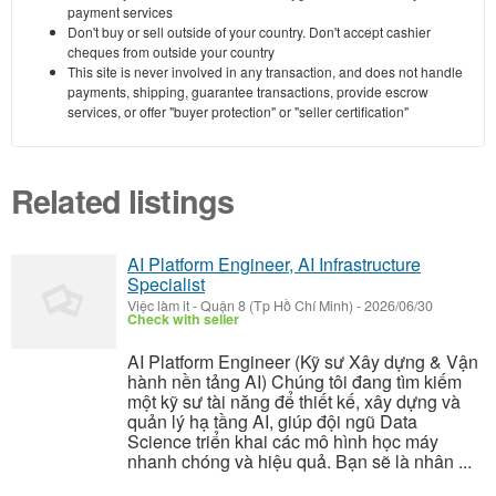
payment services
Don't buy or sell outside of your country. Don't accept cashier
cheques from outside your country
This site is never involved in any transaction, and does not handle
payments, shipping, guarantee transactions, provide escrow
services, or offer "buyer protection" or "seller certification"
Related listings
AI Platform Engineer, AI Infrastructure
Specialist
Việc làm it
-
Quận 8 (Tp Hồ Chí Minh)
-
2026/06/30
Check with seller
AI Platform Engineer (Kỹ sư Xây dựng & Vận
hành nền tảng AI) Chúng tôi đang tìm kiếm
một kỹ sư tài năng để thiết kế, xây dựng và
quản lý hạ tầng AI, giúp đội ngũ Data
Science triển khai các mô hình học máy
nhanh chóng và hiệu quả. Bạn sẽ là nhân ...