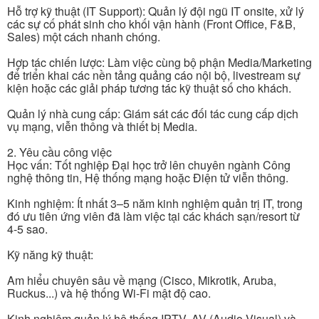
Hỗ trợ kỹ thuật (IT Support): Quản lý đội ngũ IT onsite, xử lý
các sự cố phát sinh cho khối vận hành (Front Office, F&B,
Sales) một cách nhanh chóng.
Hợp tác chiến lược: Làm việc cùng bộ phận Media/Marketing
để triển khai các nền tảng quảng cáo nội bộ, livestream sự
kiện hoặc các giải pháp tương tác kỹ thuật số cho khách.
Quản lý nhà cung cấp: Giám sát các đối tác cung cấp dịch
vụ mạng, viễn thông và thiết bị Media.
2. Yêu cầu công việc
Học vấn: Tốt nghiệp Đại học trở lên chuyên ngành Công
nghệ thông tin, Hệ thống mạng hoặc Điện tử viễn thông.
Kinh nghiệm: Ít nhất 3–5 năm kinh nghiệm quản trị IT, trong
đó ưu tiên ứng viên đã làm việc tại các khách sạn/resort từ
4-5 sao.
Kỹ năng kỹ thuật:
Am hiểu chuyên sâu về mạng (Cisco, Mikrotik, Aruba,
Ruckus...) và hệ thống Wi-Fi mật độ cao.
Kinh nghiệm quản lý hệ thống IPTV, AV (Audio-Visual) và