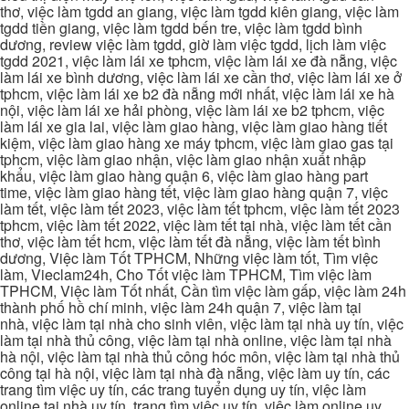
thơ, việc làm tgdd an giang, việc làm tgdd kiên giang, việc làm
tgdd tiền giang, việc làm tgdd bến tre, việc làm tgdd bình
dương, review việc làm tgdd, giờ làm việc tgdd, lịch làm việc
tgdd 2021, việc làm lái xe tphcm, việc làm lái xe đà nẵng, việc
làm lái xe bình dương, việc làm lái xe cần thơ, việc làm lái xe ở
tphcm, việc làm lái xe b2 đà nẵng mới nhất, việc làm lái xe hà
nội, việc làm lái xe hải phòng, việc làm lái xe b2 tphcm, việc
làm lái xe gia lai, việc làm giao hàng, việc làm giao hàng tiết
kiệm, việc làm giao hàng xe máy tphcm, việc làm giao gas tại
tphcm, việc làm giao nhận, việc làm giao nhận xuất nhập
khẩu, việc làm giao hàng quận 6, việc làm giao hàng part
time, việc làm giao hàng tết, việc làm giao hàng quận 7, việc
làm tết, việc làm tết 2023, việc làm tết tphcm, việc làm tết 2023
tphcm, việc làm tết 2022, việc làm tết tại nhà, việc làm tết cần
thơ, việc làm tết hcm, việc làm tết đà nẵng, việc làm tết bình
dương, Việc làm Tốt TPHCM, Những việc làm tốt, Tìm việc
làm, Vieclam24h, Cho Tốt việc làm TPHCM, Tìm việc làm
TPHCM, Việc làm Tốt nhất, Cần tìm việc làm gấp, việc làm 24h
thành phố hồ chí minh, việc làm 24h quận 7, việc làm tại
nhà, việc làm tại nhà cho sinh viên, việc làm tại nhà uy tín, việc
làm tại nhà thủ công, việc làm tại nhà online, việc làm tại nhà
hà nội, việc làm tại nhà thủ công hóc môn, việc làm tại nhà thủ
công tại hà nội, việc làm tại nhà đà nẵng, việc làm uy tín, các
trang tìm việc uy tín, các trang tuyển dụng uy tín, việc làm
online tại nhà uy tín, trang tìm việc uy tín, việc làm online uy