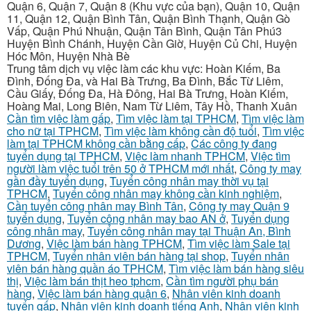
Quận 6, Quận 7, Quận 8 (Khu vực của bạn), Quận 10, Quận
11, Quận 12, Quận Bình Tân, Quận Bình Thạnh, Quận Gò
Vấp, Quận Phú Nhuận, Quận Tân Bình, Quận Tân Phú3
Huyện Bình Chánh, Huyện Cần Giờ, Huyện Củ Chi, Huyện
Hóc Môn, Huyện Nhà Bè
Trung tâm dịch vụ việc làm các khu vực: Hoàn Kiếm, Ba
Đình, Đống Đa, và Hai Bà Trưng, Ba Đình, Bắc Từ Liêm,
Cầu Giấy, Đống Đa, Hà Đông, Hai Bà Trưng, Hoàn Kiếm,
Hoàng Mai, Long Biên, Nam Từ Liêm, Tây Hồ, Thanh Xuân
Cần tìm việc làm gấp
,
Tìm việc làm tại TPHCM
,
Tìm việc làm
cho nữ tại TPHCM
,
Tìm việc làm không cần độ tuổi
,
Tìm việc
làm tại TPHCM không cần bằng cấp
,
Các công ty đang
tuyển dụng tại TPHCM
,
Việc làm nhanh TPHCM
,
Việc tìm
người làm việc tuổi trên 50 ở TPHCM mới nhất
,
Công ty may
gần đầy tuyển dụng
,
Tuyển công nhân may thời vụ tại
TPHCM
,
Tuyển công nhân may không cần kinh nghiệm
,
Cần tuyển công nhân may Bình Tân
,
Công ty may Quận 9
tuyển dụng
,
Tuyển công nhân may bao AN ở
,
Tuyển dụng
công nhân may
,
Tuyển công nhân may tại Thuận An, Bình
Dương
,
Việc làm bán hàng TPHCM
,
Tìm việc làm Sale tại
TPHCM
,
Tuyển nhân viên bán hàng tại shop
,
Tuyển nhân
viên bán hàng quần áo TPHCM
,
Tìm việc làm bán hàng siêu
thị
,
Việc làm bán thịt heo tphcm
,
Cần tìm người phụ bán
hàng
,
Việc làm bán hàng quận 6
,
Nhân viên kinh doanh
tuyển gấp
,
Nhân viên kinh doanh tiếng Anh
,
Nhân viên kinh