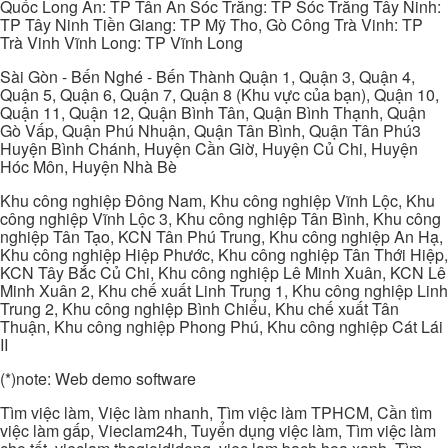
Quốc Long An: TP Tân An Sóc Trăng: TP Sóc Trăng Tây Ninh:
TP Tây Ninh Tiền Giang: TP Mỹ Tho, Gò Công Trà Vinh: TP
Trà Vinh Vĩnh Long: TP Vĩnh Long
Sài Gòn - Bến Nghé - Bến Thành Quận 1, Quận 3, Quận 4,
Quận 5, Quận 6, Quận 7, Quận 8 (Khu vực của bạn), Quận 10,
Quận 11, Quận 12, Quận Bình Tân, Quận Bình Thạnh, Quận
Gò Vấp, Quận Phú Nhuận, Quận Tân Bình, Quận Tân Phú3
Huyện Bình Chánh, Huyện Cần Giờ, Huyện Củ Chi, Huyện
Hóc Môn, Huyện Nhà Bè
Khu công nghiệp Đông Nam, Khu công nghiệp Vĩnh Lộc, Khu
công nghiệp Vĩnh Lộc 3, Khu công nghiệp Tân Bình, Khu công
nghiệp Tân Tạo, KCN Tân Phú Trung, Khu công nghiệp An Hạ,
Khu công nghiệp Hiệp Phước, Khu công nghiệp Tân Thới Hiệp,
KCN Tây Bắc Củ Chi, Khu công nghiệp Lê Minh Xuân, KCN Lê
Minh Xuân 2, Khu chế xuất Linh Trung 1, Khu công nghiệp Linh
Trung 2, Khu công nghiệp Bình Chiểu, Khu chế xuất Tân
Thuận, Khu công nghiệp Phong Phú, Khu công nghiệp Cát Lái
II
(*)note: Web demo software
Tìm việc làm, Việc làm nhanh, Tìm việc làm TPHCM, Cần tìm
việc làm gấp, Vieclam24h, Tuyển dụng việc làm, Tìm việc làm