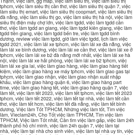
Thạnh, việc làm, gg map, việc làm siêu thị, việc làm siêu thị
tphcm, việc làm siêu thị cần thơ, việc làm siêu thị quận 7, việc
làm siêu thị emart, việc làm siêu thị coopmart, việc làm siêu thị
đà nẵng, việc làm siêu thị go, việc làm siêu thị hà nội, việc làm
siêu thị điện máy chợ lớn, việc làm tgdd, việc làm tgdd cần
thơ, việc làm tgdd an giang, việc làm tgdd kiên giang, việc làm
tgdd tiền giang, việc làm tgdd bến tre, việc làm tgdd bình
dương, review việc làm tgdd, giờ làm việc tgdd, lịch làm việc
tgdd 2021, việc làm lái xe tphcm, việc làm lái xe đà nẵng, việc
làm lái xe bình dương, việc làm lái xe cần thơ, việc làm lái xe ở
tphcm, việc làm lái xe b2 đà nẵng mới nhất, việc làm lái xe hà
nội, việc làm lái xe hải phòng, việc làm lái xe b2 tphcm, việc
làm lái xe gia lai, việc làm giao hàng, việc làm giao hàng tiết
kiệm, việc làm giao hàng xe máy tphcm, việc làm giao gas tại
tphcm, việc làm giao nhận, việc làm giao nhận xuất nhập
khẩu, việc làm giao hàng quận 6, việc làm giao hàng part
time, việc làm giao hàng tết, việc làm giao hàng quận 7, việc
làm tết, việc làm tết 2023, việc làm tết tphcm, việc làm tết 2023
tphcm, việc làm tết 2022, việc làm tết tại nhà, việc làm tết cần
thơ, việc làm tết hcm, việc làm tết đà nẵng, việc làm tết bình
dương, Việc làm Tốt TPHCM, Những việc làm tốt, Tìm việc
làm, Vieclam24h, Cho Tốt việc làm TPHCM, Tìm việc làm
TPHCM, Việc làm Tốt nhất, Cần tìm việc làm gấp, việc làm 24h
thành phố hồ chí minh, việc làm 24h quận 7, việc làm tại
nhà, việc làm tại nhà cho sinh viên, việc làm tại nhà uy tín, việc