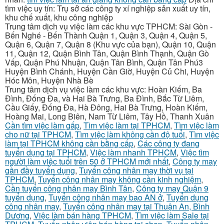
tìm việc uy tín: Trụ sở các công ty xí nghiệp sản xuất uy tín,
khu chế xuất, khu công nghiệp
Trung tâm dịch vụ việc làm các khu vực TPHCM: Sài Gòn -
Bến Nghé - Bến Thành Quận 1, Quận 3, Quận 4, Quận 5,
Quận 6, Quận 7, Quận 8 (Khu vực của bạn), Quận 10, Quận
11, Quận 12, Quận Bình Tân, Quận Bình Thạnh, Quận Gò
Vấp, Quận Phú Nhuận, Quận Tân Bình, Quận Tân Phú3
Huyện Bình Chánh, Huyện Cần Giờ, Huyện Củ Chi, Huyện
Hóc Môn, Huyện Nhà Bè
Trung tâm dịch vụ việc làm các khu vực: Hoàn Kiếm, Ba
Đình, Đống Đa, và Hai Bà Trưng, Ba Đình, Bắc Từ Liêm,
Cầu Giấy, Đống Đa, Hà Đông, Hai Bà Trưng, Hoàn Kiếm,
Hoàng Mai, Long Biên, Nam Từ Liêm, Tây Hồ, Thanh Xuân
Cần tìm việc làm gấp
,
Tìm việc làm tại TPHCM
,
Tìm việc làm
cho nữ tại TPHCM
,
Tìm việc làm không cần độ tuổi
,
Tìm việc
làm tại TPHCM không cần bằng cấp
,
Các công ty đang
tuyển dụng tại TPHCM
,
Việc làm nhanh TPHCM
,
Việc tìm
người làm việc tuổi trên 50 ở TPHCM mới nhất
,
Công ty may
gần đầy tuyển dụng
,
Tuyển công nhân may thời vụ tại
TPHCM
,
Tuyển công nhân may không cần kinh nghiệm
,
Cần tuyển công nhân may Bình Tân
,
Công ty may Quận 9
tuyển dụng
,
Tuyển công nhân may bao AN ở
,
Tuyển dụng
công nhân may
,
Tuyển công nhân may tại Thuận An, Bình
Dương
,
Việc làm bán hàng TPHCM
,
Tìm việc làm Sale tại