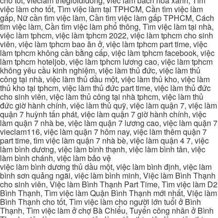
cho tốt, vieclam thegioididong, viec lam bach hoa xanh, Tìm
việc làm cho tốt, Tìm việc làm tại TPHCM, Cần tìm việc làm
gấp, Nữ cần tìm việc làm, Cần tìm việc làm gấp TPHCM, Cách
tìm việc làm, Cần tìm việc làm phổ thông, Tìm việc làm tại nhà,
việc làm tphcm, việc làm tphcm 2022, việc làm tphcm cho sinh
viên, việc làm tphcm bao ăn ở, việc làm tphcm part time, việc
làm tphcm không cần bằng cấp, việc làm tphcm facebook, việc
làm tphcm hoteljob, việc làm tphcm lương cao, việc làm tphcm
không yêu cầu kinh nghiệm, việc làm thủ đức, việc làm thủ
công tại nhà, việc làm thủ dầu một, việc làm thủ kho, việc làm
thủ kho tại tphcm, việc làm thủ đức part time, việc làm thủ đức
cho sinh viên, việc làm thủ công tại nhà tphcm, việc làm thủ
đức giờ hành chính, việc làm thủ quỹ, việc làm quận 7, việc làm
quận 7 huỳnh tấn phát, việc làm quận 7 giờ hành chính, việc
làm quận 7 nhà be, việc làm quận 7 lương cao, việc làm quận 7
vieclam116, việc làm quận 7 hôm nay, việc làm thêm quận 7
part time, tìm việc làm quận 7 nhà bè, việc làm quận 4 7, việc
làm bình dương, việc làm bình thạnh, việc làm bình tân, việc
làm bình chánh, việc làm bảo vệ
việc làm bình dương thủ dầu một, việc làm bình định, việc làm
bình sơn quảng ngãi, việc làm bình minh, Việc làm Bình Thạnh
cho sinh viên, Việc làm Bình Thạnh Part Time, Tìm việc làm D2
Bình Thạnh, Tìm việc làm Quận Bình Thạnh mới nhất, Việc làm
Bình Thạnh cho tốt, Tìm việc làm cho người lớn tuổi ở Bình
Thạnh, Tìm việc làm ở chợ Bà Chiểu, Tuyển công nhân ở Bình