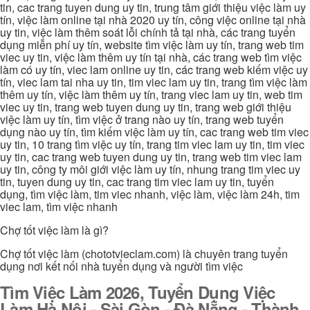
tin, cac trang tuyen dung uy tin, trung tâm giới thiệu việc làm uy
tín, việc làm online tại nhà 2020 uy tín, công việc online tại nhà
uy tin, việc làm thêm soát lỗi chính tả tại nhà, các trang tuyển
dụng miễn phí uy tín, website tìm việc làm uy tín, trang web tim
viec uy tin, việc làm thêm uy tín tại nhà, các trang web tìm việc
làm có uy tín, viec lam online uy tin, các trang web kiếm việc uy
tín, viec lam tai nha uy tin, tim viec lam uy tin, trang tìm việc làm
thêm uy tín, việc làm thêm uy tín, trang viec lam uy tin, web tim
viec uy tin, trang web tuyen dung uy tin, trang web giới thiệu
việc làm uy tín, tìm việc ở trang nào uy tín, trang web tuyển
dụng nào uy tín, tìm kiếm việc làm uy tín, cac trang web tim viec
uy tin, 10 trang tìm việc uy tín, trang tim viec lam uy tin, tim viec
uy tin, cac trang web tuyen dung uy tin, trang web tim viec lam
uy tin, công ty môi giới việc làm uy tín, nhung trang tim viec uy
tin, tuyen dung uy tin, cac trang tim viec lam uy tin, tuyển
dụng, tìm việc làm, tim viec nhanh, việc làm, việc làm 24h, tim
viec lam, tìm việc nhanh
Chợ tốt việc làm là gì?
Chợ tốt việc làm (chototvieclam.com) là chuyên trang tuyển
dụng nơi kết nối nhà tuyển dụng và người tìm việc
Tìm Việc Làm 2026, Tuyển Dụng Việc
Làm Hà Nội - Sài Gòn - Đà Nẵng - Thành