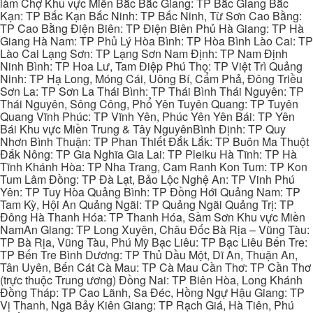
làm Chợ Khu vực Miền Bắc Bắc Giang: TP Bắc Giang Bắc
Kạn: TP Bắc Kạn Bắc Ninh: TP Bắc Ninh, Từ Sơn Cao Bằng:
TP Cao Bằng Điện Biên: TP Điện Biên Phủ Hà Giang: TP Hà
Giang Hà Nam: TP Phủ Lý Hòa Bình: TP Hòa Bình Lào Cai: TP
Lào Cai Lạng Sơn: TP Lạng Sơn Nam Định: TP Nam Định
Ninh Bình: TP Hoa Lư, Tam Điệp Phú Thọ: TP Việt Trì Quảng
Ninh: TP Hạ Long, Móng Cái, Uông Bí, Cẩm Phả, Đông Triều
Sơn La: TP Sơn La Thái Bình: TP Thái Bình Thái Nguyên: TP
Thái Nguyên, Sông Công, Phổ Yên Tuyên Quang: TP Tuyên
Quang Vĩnh Phúc: TP Vĩnh Yên, Phúc Yên Yên Bái: TP Yên
Bái Khu vực Miền Trung & Tây NguyênBình Định: TP Quy
Nhơn Bình Thuận: TP Phan Thiết Đắk Lắk: TP Buôn Ma Thuột
Đắk Nông: TP Gia Nghĩa Gia Lai: TP Pleiku Hà Tĩnh: TP Hà
Tĩnh Khánh Hòa: TP Nha Trang, Cam Ranh Kon Tum: TP Kon
Tum Lâm Đồng: TP Đà Lạt, Bảo Lộc Nghệ An: TP Vinh Phú
Yên: TP Tuy Hòa Quảng Bình: TP Đồng Hới Quảng Nam: TP
Tam Kỳ, Hội An Quảng Ngãi: TP Quảng Ngãi Quảng Trị: TP
Đông Hà Thanh Hóa: TP Thanh Hóa, Sầm Sơn Khu vực Miền
NamAn Giang: TP Long Xuyên, Châu Đốc Bà Rịa – Vũng Tàu:
TP Bà Rịa, Vũng Tàu, Phú Mỹ Bạc Liêu: TP Bạc Liêu Bến Tre:
TP Bến Tre Bình Dương: TP Thủ Dầu Một, Dĩ An, Thuận An,
Tân Uyên, Bến Cát Cà Mau: TP Cà Mau Cần Thơ: TP Cần Thơ
(trực thuộc Trung ương) Đồng Nai: TP Biên Hòa, Long Khánh
Đồng Tháp: TP Cao Lãnh, Sa Đéc, Hồng Ngự Hậu Giang: TP
Vị Thanh, Ngã Bảy Kiên Giang: TP Rạch Giá, Hà Tiên, Phú