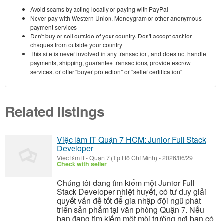
Avoid scams by acting locally or paying with PayPal
Never pay with Western Union, Moneygram or other anonymous
payment services
Don't buy or sell outside of your country. Don't accept cashier
cheques from outside your country
This site is never involved in any transaction, and does not handle
payments, shipping, guarantee transactions, provide escrow
services, or offer "buyer protection" or "seller certification"
Related listings
Việc làm IT Quận 7 HCM: Junior Full Stack
Developer
Việc làm it
-
Quận 7 (Tp Hồ Chí Minh)
-
2026/06/29
Check with seller
Chúng tôi đang tìm kiếm một Junior Full
Stack Developer nhiệt huyết, có tư duy giải
quyết vấn đề tốt để gia nhập đội ngũ phát
triển sản phẩm tại văn phòng Quận 7. Nếu
bạn đang tìm kiếm một môi trường nơi bạn có