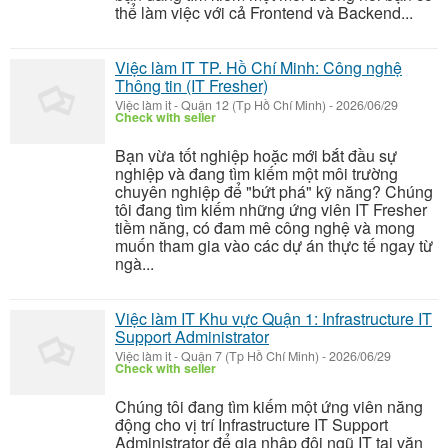
thể làm việc với cả Frontend và Backend...
Việc làm IT TP. Hồ Chí Minh: Công nghệ
Thông tin (IT Fresher)
Việc làm it
-
Quận 12 (Tp Hồ Chí Minh)
-
2026/06/29
Check with seller
Bạn vừa tốt nghiệp hoặc mới bắt đầu sự
nghiệp và đang tìm kiếm một môi trường
chuyên nghiệp để "bứt phá" kỹ năng? Chúng
tôi đang tìm kiếm những ứng viên IT Fresher
tiềm năng, có đam mê công nghệ và mong
muốn tham gia vào các dự án thực tế ngay từ
ngà...
Việc làm IT Khu vực Quận 1: Infrastructure IT
Support Administrator
Việc làm it
-
Quận 7 (Tp Hồ Chí Minh)
-
2026/06/29
Check with seller
Chúng tôi đang tìm kiếm một ứng viên năng
động cho vị trí Infrastructure IT Support
Administrator để gia nhập đội ngũ IT tại văn