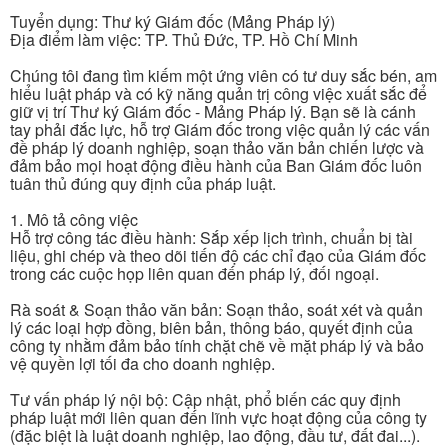
Tuyển dụng: Thư ký Giám đốc (Mảng Pháp lý)
Địa điểm làm việc: TP. Thủ Đức, TP. Hồ Chí Minh
Chúng tôi đang tìm kiếm một ứng viên có tư duy sắc bén, am
hiểu luật pháp và có kỹ năng quản trị công việc xuất sắc để
giữ vị trí Thư ký Giám đốc - Mảng Pháp lý. Bạn sẽ là cánh
tay phải đắc lực, hỗ trợ Giám đốc trong việc quản lý các vấn
đề pháp lý doanh nghiệp, soạn thảo văn bản chiến lược và
đảm bảo mọi hoạt động điều hành của Ban Giám đốc luôn
tuân thủ đúng quy định của pháp luật.
1. Mô tả công việc
Hỗ trợ công tác điều hành: Sắp xếp lịch trình, chuẩn bị tài
liệu, ghi chép và theo dõi tiến độ các chỉ đạo của Giám đốc
trong các cuộc họp liên quan đến pháp lý, đối ngoại.
Rà soát & Soạn thảo văn bản: Soạn thảo, soát xét và quản
lý các loại hợp đồng, biên bản, thông báo, quyết định của
công ty nhằm đảm bảo tính chặt chẽ về mặt pháp lý và bảo
vệ quyền lợi tối đa cho doanh nghiệp.
Tư vấn pháp lý nội bộ: Cập nhật, phổ biến các quy định
pháp luật mới liên quan đến lĩnh vực hoạt động của công ty
(đặc biệt là luật doanh nghiệp, lao động, đầu tư, đất đai...).