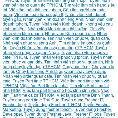
TPHCM
,
Tuyển nhân viên bán hàng tại shop
,
Tuyển nhân
viên bán hàng quần áo TPHCM
,
Tìm việc làm bán hàng siêu
thị
,
Việc làm bán thịt heo tphcm
,
Cần tìm người phụ bán
hàng
,
Việc làm bán hàng quận 6
,
Nhân viên kinh doanh
tuyển gấp
,
Nhân viên kinh doanh tiếng Anh
,
Nhân viên kinh
doanh tphcm
,
Tuyển Nhân viên Kinh doanh Không yêu cầu
kinh nghiệm
,
Nhân viên kinh doanh thị trường
,
Tìm việc
nhân viên kinh doanh
,
Nhân viên Kinh doanh ô to
,
Nhân
viên kinh doanh online
,
Tìm nhân viên phục vụ quán cafe
,
Nhân viên phục vụ tiếng Anh
,
Tìm nhân viên phục vụ quán
ăn
,
Tuyển Nhân viên phục vụ nhà hàng TP HCM
,
Tuyển
nhân viên phục vụ quán Nhậu
,
Tuyển nhân viên phục vụ
cafe TPHCM
,
Tuyển nhân viên phục vụ tphcm
,
Tuyển nhân
viên phục vụ gần đây
,
Tìm nhân viên phục vụ quán ăn
,
Nhà
hàng chay tuyển dụng TPHCM
,
Chạy bàn là gì
,
Chạy bàn là
làm gì
,
Chạy bàn tiếng Anh là gì
,
Quán chay tuyển dụng
,
Nhân viên order quán cafe
,
Tìm nhân viên phục vụ quán
cafe
,
Tuyển Part time TPHCM
,
Việc làm part time sinh viên
TPHCM
,
Việc làm Part time tại nhà
,
Tìm việc Part time tại
nhà HCM
,
Việc làm part time cho học sinh sinh viên
,
Việc
làm Part time ca tối TPHCM
,
Việc làm part time Bình Thạnh
,
Tuyển dụng part time Thủ Đức
,
Tuyển dụng Fresher IT
,
Fresher la gì
,
Tuyển dụng Fresher IT HCM
,
Tuyển Fresher
Marketing
,
Tuyển dụng fresher tphcm
,
Tuyển dụng Fresher
Developer
,
Tuyển dụng Fresher Java
,
Fresher IT jobs
,
Tuyển