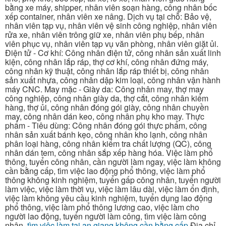
bằng xe máy, shipper, nhân viên soạn hàng, công nhân bốc
xếp container, nhân viên xe nâng. Dịch vụ tại chỗ: Bảo vệ,
nhân viên tạp vụ, nhân viên vệ sinh công nghiệp, nhân viên
rửa xe, nhân viên trông giữ xe, nhân viên phụ bếp, nhân
viên phục vụ, nhân viên tạp vụ văn phòng, nhân viên giặt ủi.
Điện tử - Cơ khí: Công nhân điện tử, công nhân sản xuất linh
kiện, công nhân lắp ráp, thợ cơ khí, công nhân đứng máy,
công nhân kỹ thuật, công nhân lắp ráp thiết bị, công nhân
sản xuất nhựa, công nhân dập kim loại, công nhân vận hành
máy CNC. May mặc - Giày da: Công nhân may, thợ may
công nghiệp, công nhân giày da, thợ cắt, công nhân kiểm
hàng, thợ ủi, công nhân đóng gói giày, công nhân chuyền
may, công nhân dán keo, công nhân phụ kho may. Thực
phẩm - Tiêu dùng: Công nhân đóng gói thực phẩm, công
nhân sản xuất bánh kẹo, công nhân kho lạnh, công nhân
phân loại hàng, công nhân kiểm tra chất lượng (QC), công
nhân dán tem, công nhân sắp xếp hàng hóa. Việc làm phổ
thông, tuyển công nhân, cần người làm ngay, việc làm không
cần bằng cấp, tìm việc lao động phổ thông, việc làm phổ
thông không kinh nghiệm, tuyển gấp công nhân, tuyển người
làm việc, việc làm thời vụ, việc làm lâu dài, việc làm ổn định,
việc làm không yêu cầu kinh nghiệm, tuyển dụng lao động
phổ thông, việc làm phổ thông lương cao, việc làm cho
người lao động, tuyển người làm công, tìm việc làm công
nhân.
tìm việc làm tại an giang không cần bằng cấp
Địa chỉ