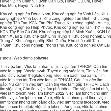
Huyện Bình Chánh, Huyện Cần Giờ, Huyện Củ Chi, Huyện
Hóc Môn, Huyện Nhà Bè
Khu công nghiệp Đông Nam, Khu công nghiệp Vĩnh Lộc, Khu
công nghiệp Vĩnh Lộc 3, Khu công nghiệp Tân Bình, Khu công
nghiệp Tân Tạo, KCN Tân Phú Trung, Khu công nghiệp An Hạ,
Khu công nghiệp Hiệp Phước, Khu công nghiệp Tân Thới Hiệp,
KCN Tây Bắc Củ Chi, Khu công nghiệp Lê Minh Xuân, KCN Lê
Minh Xuân 2, Khu chế xuất Linh Trung 1, Khu công nghiệp Linh
Trung 2, Khu công nghiệp Bình Chiểu, Khu chế xuất Tân
Thuận, Khu công nghiệp Phong Phú, Khu công nghiệp Cát Lái
II
(*)note: Web demo software
Tìm việc làm, Việc làm nhanh, Tìm việc làm TPHCM, Cần tìm
việc làm gấp, Vieclam24h, Tuyển dụng việc làm, Tìm việc làm
cho tốt, vieclam thegioididong, viec lam bach hoa xanh, Tìm
việc làm cho tốt, Tìm việc làm tại TPHCM, Cần tìm việc làm
gấp, Nữ cần tìm việc làm, Cần tìm việc làm gấp TPHCM, Cách
tìm việc làm, Cần tìm việc làm phổ thông, Tìm việc làm tại nhà,
việc làm tphcm, việc làm tphcm 2022, việc làm tphcm cho sinh
viên, việc làm tphcm bao ăn ở, việc làm tphcm part time, việc
làm tphcm không cần bằng cấp, việc làm tphcm facebook, việc
làm tphcm hoteljob, việc làm tphcm lương cao, việc làm tphcm
không yêu cầu kinh nghiệm, việc làm thủ đức, việc làm thủ