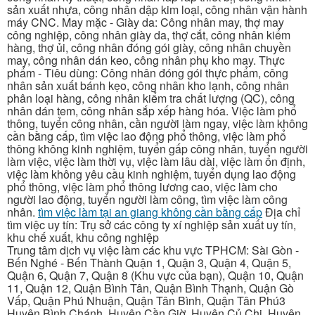
sản xuất nhựa, công nhân dập kim loại, công nhân vận hành
máy CNC. May mặc - Giày da: Công nhân may, thợ may
công nghiệp, công nhân giày da, thợ cắt, công nhân kiểm
hàng, thợ ủi, công nhân đóng gói giày, công nhân chuyền
may, công nhân dán keo, công nhân phụ kho may. Thực
phẩm - Tiêu dùng: Công nhân đóng gói thực phẩm, công
nhân sản xuất bánh kẹo, công nhân kho lạnh, công nhân
phân loại hàng, công nhân kiểm tra chất lượng (QC), công
nhân dán tem, công nhân sắp xếp hàng hóa. Việc làm phổ
thông, tuyển công nhân, cần người làm ngay, việc làm không
cần bằng cấp, tìm việc lao động phổ thông, việc làm phổ
thông không kinh nghiệm, tuyển gấp công nhân, tuyển người
làm việc, việc làm thời vụ, việc làm lâu dài, việc làm ổn định,
việc làm không yêu cầu kinh nghiệm, tuyển dụng lao động
phổ thông, việc làm phổ thông lương cao, việc làm cho
người lao động, tuyển người làm công, tìm việc làm công
nhân.
tìm việc làm tại an giang không cần bằng cấp
Địa chỉ
tìm việc uy tín: Trụ sở các công ty xí nghiệp sản xuất uy tín,
khu chế xuất, khu công nghiệp
Trung tâm dịch vụ việc làm các khu vực TPHCM: Sài Gòn -
Bến Nghé - Bến Thành Quận 1, Quận 3, Quận 4, Quận 5,
Quận 6, Quận 7, Quận 8 (Khu vực của bạn), Quận 10, Quận
11, Quận 12, Quận Bình Tân, Quận Bình Thạnh, Quận Gò
Vấp, Quận Phú Nhuận, Quận Tân Bình, Quận Tân Phú3
Huyện Bình Chánh, Huyện Cần Giờ, Huyện Củ Chi, Huyện