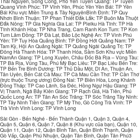
Thái Nguyên, Sông Công, Phổ Yên Tuyên Quang: TP Tuyên
Quang Vĩnh Phúc: TP Vĩnh Yên, Phúc Yên Yên Bái: TP Yên
Bái Khu vực Miền Trung & Tây NguyênBình Định: TP Quy
Nhơn Bình Thuận: TP Phan Thiết Đắk Lắk: TP Buôn Ma Thuột
Đắk Nông: TP Gia Nghĩa Gia Lai: TP Pleiku Hà Tĩnh: TP Hà
Tĩnh Khánh Hòa: TP Nha Trang, Cam Ranh Kon Tum: TP Kon
Tum Lâm Đồng: TP Đà Lạt, Bảo Lộc Nghệ An: TP Vinh Phú
Yên: TP Tuy Hòa Quảng Bình: TP Đồng Hới Quảng Nam: TP
Tam Kỳ, Hội An Quảng Ngãi: TP Quảng Ngãi Quảng Trị: TP
Đông Hà Thanh Hóa: TP Thanh Hóa, Sầm Sơn Khu vực Miền
NamAn Giang: TP Long Xuyên, Châu Đốc Bà Rịa – Vũng Tàu:
TP Bà Rịa, Vũng Tàu, Phú Mỹ Bạc Liêu: TP Bạc Liêu Bến Tre:
TP Bến Tre Bình Dương: TP Thủ Dầu Một, Dĩ An, Thuận An,
Tân Uyên, Bến Cát Cà Mau: TP Cà Mau Cần Thơ: TP Cần Thơ
(trực thuộc Trung ương) Đồng Nai: TP Biên Hòa, Long Khánh
Đồng Tháp: TP Cao Lãnh, Sa Đéc, Hồng Ngự Hậu Giang: TP
Vị Thanh, Ngã Bảy Kiên Giang: TP Rạch Giá, Hà Tiên, Phú
Quốc Long An: TP Tân An Sóc Trăng: TP Sóc Trăng Tây Ninh:
TP Tây Ninh Tiền Giang: TP Mỹ Tho, Gò Công Trà Vinh: TP
Trà Vinh Vĩnh Long: TP Vĩnh Long
Sài Gòn - Bến Nghé - Bến Thành Quận 1, Quận 3, Quận 4,
Quận 5, Quận 6, Quận 7, Quận 8 (Khu vực của bạn), Quận 10,
Quận 11, Quận 12, Quận Bình Tân, Quận Bình Thạnh, Quận
Gò Vấp, Quận Phú Nhuận, Quận Tân Bình, Quận Tân Phú3