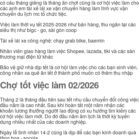
có câu tháng giêng là tháng ăn chơi cũng là cơ hội việc làm cho
các anh em tài xế lái xe vận chuyển hàng làm lĩnh vực vận
chuyển du lịch mc tổ chức tiệc.
Việc làm thời vụ tết 2025-2026 như bán hàng, thu ngân tại các
siêu thị như bigc - go, sài gòn coop
Tài xế lái xe công nghệ: chạy grab bike, baemin
Nhân viên giao hàng làm việc Shopee, lazada, tiki và các sàn
thương mại điện tử khác
Bảo vệ giử nhà dịp tết là cơ hội làm việc cho các bạn sinh viên,
công nhân xa quê ăn tết ở thành phố muốn có thêm thu nhập
Chợ tốt việc làm 02/2026
Tháng 2 là tháng đầu tiên sau tết nhu cầu chuyển đổi công việc
đầu năm là cao nhất. Sau khi hoàn tất một năm nhận các
khoản lương thưởng người lao động có xu hướng tìm kiếm các
cơ hội việc làm mới. Do đó đầu năm âm lịch là thời kỳ tuyển
dụng nhiều nhất của các doanh nghiệp.
Ngày lễ tình nhân 14-2 cũng là dịp để các bạn kinh doanh quà
tặng hoa - socola...