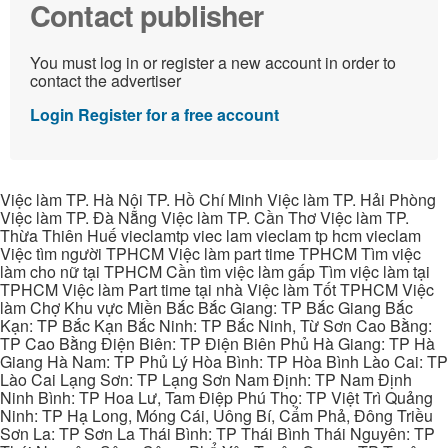
Contact publisher
You must log in or register a new account in order to
contact the advertiser
Login
Register for a free account
Việc làm TP. Hà Nội TP. Hồ Chí Minh Việc làm TP. Hải Phòng
Việc làm TP. Đà Nẵng Việc làm TP. Cần Thơ Việc làm TP.
Thừa Thiên Huế vieclamtp viec lam vieclam tp hcm vieclam
Việc tìm người TPHCM Việc làm part time TPHCM Tìm việc
làm cho nữ tại TPHCM Cần tìm việc làm gấp Tìm việc làm tại
TPHCM Việc làm Part time tại nhà Việc làm Tốt TPHCM Việc
làm Chợ Khu vực Miền Bắc Bắc Giang: TP Bắc Giang Bắc
Kạn: TP Bắc Kạn Bắc Ninh: TP Bắc Ninh, Từ Sơn Cao Bằng:
TP Cao Bằng Điện Biên: TP Điện Biên Phủ Hà Giang: TP Hà
Giang Hà Nam: TP Phủ Lý Hòa Bình: TP Hòa Bình Lào Cai: TP
Lào Cai Lạng Sơn: TP Lạng Sơn Nam Định: TP Nam Định
Ninh Bình: TP Hoa Lư, Tam Điệp Phú Thọ: TP Việt Trì Quảng
Ninh: TP Hạ Long, Móng Cái, Uông Bí, Cẩm Phả, Đông Triều
Sơn La: TP Sơn La Thái Bình: TP Thái Bình Thái Nguyên: TP