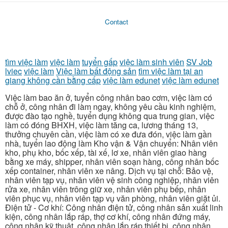
Contact
tìm việc làm
việc làm
tuyển gấp
việc làm sinh viên
SV Job
lviec
việc làm
Việc làm bất động sản
tìm việc làm tại an
giang không cần bằng cấp
việc làm edunet
việc làm edunet
Việc làm bao ăn ở, tuyển công nhân bao cơm, việc làm có
chỗ ở, công nhân đi làm ngay, không yêu cầu kinh nghiệm,
được đào tạo nghề, tuyển dụng không qua trung gian, việc
làm có đóng BHXH, việc làm tăng ca, lương tháng 13,
thưởng chuyên cần, việc làm có xe đưa đón, việc làm gần
nhà, tuyển lao động làm Kho vận & Vận chuyển: Nhân viên
kho, phụ kho, bốc xếp, tài xế, lơ xe, nhân viên giao hàng
bằng xe máy, shipper, nhân viên soạn hàng, công nhân bốc
xếp container, nhân viên xe nâng. Dịch vụ tại chỗ: Bảo vệ,
nhân viên tạp vụ, nhân viên vệ sinh công nghiệp, nhân viên
rửa xe, nhân viên trông giữ xe, nhân viên phụ bếp, nhân
viên phục vụ, nhân viên tạp vụ văn phòng, nhân viên giặt ủi.
Điện tử - Cơ khí: Công nhân điện tử, công nhân sản xuất linh
kiện, công nhân lắp ráp, thợ cơ khí, công nhân đứng máy,
công nhân kỹ thuật, công nhân lắp ráp thiết bị, công nhân