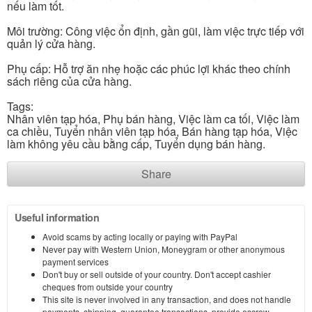
nếu làm tốt.
Môi trường: Công việc ổn định, gần gũi, làm việc trực tiếp với
quản lý cửa hàng.
Phụ cấp: Hỗ trợ ăn nhẹ hoặc các phúc lợi khác theo chính
sách riêng của cửa hàng.
Tags:
Nhân viên tạp hóa, Phụ bán hàng, Việc làm ca tối, Việc làm
ca chiều, Tuyển nhân viên tạp hóa, Bán hàng tạp hóa, Việc
làm không yêu cầu bằng cấp, Tuyển dụng bán hàng.
Share
Useful information
Avoid scams by acting locally or paying with PayPal
Never pay with Western Union, Moneygram or other anonymous
payment services
Don't buy or sell outside of your country. Don't accept cashier
cheques from outside your country
This site is never involved in any transaction, and does not handle
payments, shipping, guarantee transactions, provide escrow