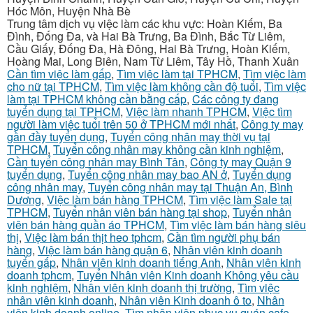
Hóc Môn, Huyện Nhà Bè
Trung tâm dịch vụ việc làm các khu vực: Hoàn Kiếm, Ba
Đình, Đống Đa, và Hai Bà Trưng, Ba Đình, Bắc Từ Liêm,
Cầu Giấy, Đống Đa, Hà Đông, Hai Bà Trưng, Hoàn Kiếm,
Hoàng Mai, Long Biên, Nam Từ Liêm, Tây Hồ, Thanh Xuân
Cần tìm việc làm gấp
,
Tìm việc làm tại TPHCM
,
Tìm việc làm
cho nữ tại TPHCM
,
Tìm việc làm không cần độ tuổi
,
Tìm việc
làm tại TPHCM không cần bằng cấp
,
Các công ty đang
tuyển dụng tại TPHCM
,
Việc làm nhanh TPHCM
,
Việc tìm
người làm việc tuổi trên 50 ở TPHCM mới nhất
,
Công ty may
gần đầy tuyển dụng
,
Tuyển công nhân may thời vụ tại
TPHCM
,
Tuyển công nhân may không cần kinh nghiệm
,
Cần tuyển công nhân may Bình Tân
,
Công ty may Quận 9
tuyển dụng
,
Tuyển công nhân may bao AN ở
,
Tuyển dụng
công nhân may
,
Tuyển công nhân may tại Thuận An, Bình
Dương
,
Việc làm bán hàng TPHCM
,
Tìm việc làm Sale tại
TPHCM
,
Tuyển nhân viên bán hàng tại shop
,
Tuyển nhân
viên bán hàng quần áo TPHCM
,
Tìm việc làm bán hàng siêu
thị
,
Việc làm bán thịt heo tphcm
,
Cần tìm người phụ bán
hàng
,
Việc làm bán hàng quận 6
,
Nhân viên kinh doanh
tuyển gấp
,
Nhân viên kinh doanh tiếng Anh
,
Nhân viên kinh
doanh tphcm
,
Tuyển Nhân viên Kinh doanh Không yêu cầu
kinh nghiệm
,
Nhân viên kinh doanh thị trường
,
Tìm việc
nhân viên kinh doanh
,
Nhân viên Kinh doanh ô to
,
Nhân
viên kinh doanh online
,
Tìm nhân viên phục vụ quán cafe
,