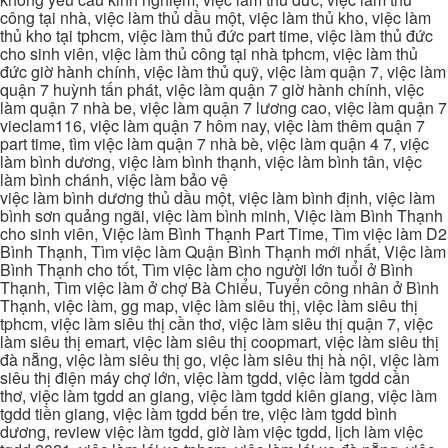
công tại nhà, việc làm thủ dầu một, việc làm thủ kho, việc làm
thủ kho tại tphcm, việc làm thủ đức part time, việc làm thủ đức
cho sinh viên, việc làm thủ công tại nhà tphcm, việc làm thủ
đức giờ hành chính, việc làm thủ quỹ, việc làm quận 7, việc làm
quận 7 huỳnh tấn phát, việc làm quận 7 giờ hành chính, việc
làm quận 7 nhà be, việc làm quận 7 lương cao, việc làm quận 7
vieclam116, việc làm quận 7 hôm nay, việc làm thêm quận 7
part time, tìm việc làm quận 7 nhà bè, việc làm quận 4 7, việc
làm bình dương, việc làm bình thạnh, việc làm bình tân, việc
làm bình chánh, việc làm bảo vệ
việc làm bình dương thủ dầu một, việc làm bình định, việc làm
bình sơn quảng ngãi, việc làm bình minh, Việc làm Bình Thạnh
cho sinh viên, Việc làm Bình Thạnh Part Time, Tìm việc làm D2
Bình Thạnh, Tìm việc làm Quận Bình Thạnh mới nhất, Việc làm
Bình Thạnh cho tốt, Tìm việc làm cho người lớn tuổi ở Bình
Thạnh, Tìm việc làm ở chợ Bà Chiểu, Tuyển công nhân ở Bình
Thạnh, việc làm, gg map, việc làm siêu thị, việc làm siêu thị
tphcm, việc làm siêu thị cần thơ, việc làm siêu thị quận 7, việc
làm siêu thị emart, việc làm siêu thị coopmart, việc làm siêu thị
đà nẵng, việc làm siêu thị go, việc làm siêu thị hà nội, việc làm
siêu thị điện máy chợ lớn, việc làm tgdd, việc làm tgdd cần
thơ, việc làm tgdd an giang, việc làm tgdd kiên giang, việc làm
tgdd tiền giang, việc làm tgdd bến tre, việc làm tgdd bình
dương, review việc làm tgdd, giờ làm việc tgdd, lịch làm việc