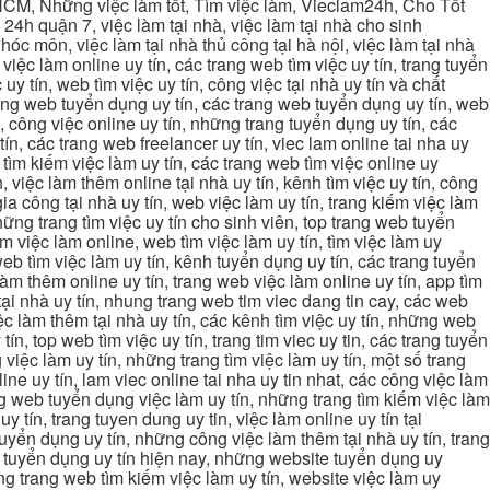
 TPHCM, Những việc làm tốt, Tìm việc làm, Vieclam24h, Cho Tốt
4h quận 7, việc làm tại nhà, việc làm tại nhà cho sinh
g hóc môn, việc làm tại nhà thủ công tại hà nội, việc làm tại nhà
, việc làm online uy tín, các trang web tìm việc uy tín, trang tuyển
 uy tín, web tìm việc uy tín, công việc tại nhà uy tín và chất
 trang web tuyển dụng uy tín, các trang web tuyển dụng uy tín, web
n, công việc online uy tín, những trang tuyển dụng uy tín, các
tín, các trang web freelancer uy tín, viec lam online tai nha uy
ng tìm kiếm việc làm uy tín, các trang web tìm việc online uy
, việc làm thêm online tại nhà uy tín, kênh tìm việc uy tín, công
gia công tại nhà uy tín, web việc làm uy tín, trang kiếm việc làm
 những trang tìm việc uy tín cho sinh viên, top trang web tuyển
ìm việc làm online, web tìm việc làm uy tín, tìm việc làm uy
 web tìm việc làm uy tín, kênh tuyển dụng uy tín, các trang tuyển
 làm thêm online uy tín, trang web việc làm online uy tín, app tìm
c tại nhà uy tín, nhung trang web tim viec dang tin cay, các web
việc làm thêm tại nhà uy tín, các kênh tìm việc uy tín, những web
tín, top web tìm việc uy tín, trang tim viec uy tin, các trang tuyển
 việc làm uy tín, những trang tìm việc làm uy tín, một số trang
line uy tín, lam viec online tai nha uy tin nhat, các công việc làm
rang web tuyển dụng việc làm uy tín, những trang tìm kiếm việc làm
y tín, trang tuyen dung uy tin, việc làm online uy tín tại
uyển dụng uy tín, những công việc làm thêm tại nhà uy tín, trang
ang tuyển dụng uy tín hiện nay, những website tuyển dụng uy
ững trang web tìm kiếm việc làm uy tín, website việc làm uy