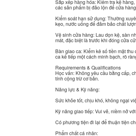
Sắp xếp hàng hóa: Kiểm tra kệ hàng,
các sản phẩm bị đảo lộn để cửa hàng
Kiểm soát hạn sử dụng: Thường xuyên
kẹo, nước uống để đảm bảo chất lượn
Vệ sinh cửa hàng: Lau dọn kệ, sàn n
mát, đặc biệt là trước khi đóng cửa c
Bàn giao ca: Kiểm kê số tiền mặt thu 
ca kế tiếp một cách minh bạch, rõ ràn
Requirements & Qualifications
Học vấn: Không yêu cầu bằng cấp, chỉ 
tính cộng trừ cơ bản.
Năng lực & Kỹ năng:
Sức khỏe tốt, chịu khó, không ngại v
Kỹ năng giao tiếp: Vui vẻ, niềm nở vớ
Có phương tiện đi lại để thuận tiện ch
Phẩm chất cá nhân: