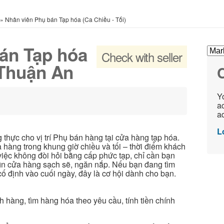
»
Nhân viên Phụ bán Tạp hóa (Ca Chiều - Tối)
án Tạp hóa
Check with seller
 Thuận An
C
Yo
ac
ad
L
 thực cho vị trí Phụ bán hàng tại cửa hàng tạp hóa.
 hàng trong khung giờ chiều và tối – thời điểm khách
ệc không đòi hỏi bằng cấp phức tạp, chỉ cần bạn
gìn cửa hàng sạch sẽ, ngăn nắp. Nếu bạn đang tìm
cố định vào cuối ngày, đây là cơ hội dành cho bạn.
hàng, tìm hàng hóa theo yêu cầu, tính tiền chính