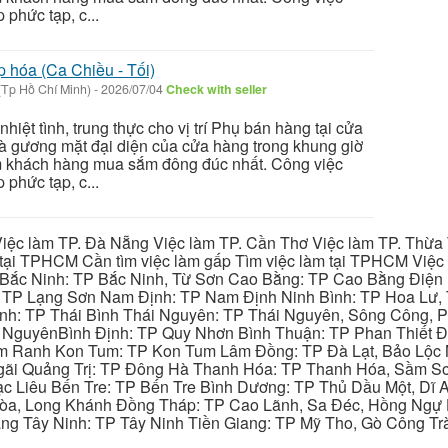
 phức tạp, c...
 hóa (Ca Chiều - Tối)
(Tp Hồ Chí Minh)
-
2026/07/04
Check with seller
iệt tình, trung thực cho vị trí Phụ bán hàng tại cửa
là gương mặt đại diện của cửa hàng trong khung giờ
iểm khách hàng mua sắm đông đúc nhất. Công việc
 phức tạp, c...
iệc làm TP. Đà Nẵng Việc làm TP. Cần Thơ Việc làm TP. Thừa T
ại TPHCM Cần tìm việc làm gấp Tìm việc làm tại TPHCM Việc 
 Bắc Ninh: TP Bắc Ninh, Từ Sơn Cao Bằng: TP Cao Bằng Điện
: TP Lạng Sơn Nam Định: TP Nam Định Ninh Bình: TP Hoa Lư, 
Bình: TP Thái Bình Thái Nguyên: TP Thái Nguyên, Sông Công,
y NguyênBình Định: TP Quy Nhơn Bình Thuận: TP Phan Thiết Đ
am Ranh Kon Tum: TP Kon Tum Lâm Đồng: TP Đà Lạt, Bảo Lộc
gãi Quảng Trị: TP Đông Hà Thanh Hóa: TP Thanh Hóa, Sầm S
ạc Liêu Bến Tre: TP Bến Tre Bình Dương: TP Thủ Dầu Một, Dĩ
 Hòa, Long Khánh Đồng Tháp: TP Cao Lãnh, Sa Đéc, Hồng Ngự 
ng Tây Ninh: TP Tây Ninh Tiền Giang: TP Mỹ Tho, Gò Công Trà