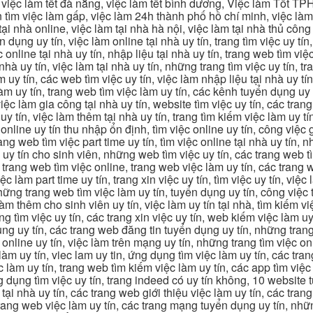
hcm, việc làm tết đà nẵng, việc làm tết bình dương, Việc làm Tốt
m việc làm gấp, việc làm 24h thành phố hồ chí minh, việc làm 2
 tại nhà online, việc làm tại nhà hà nội, việc làm tại nhà thủ côn
n dụng uy tín, việc làm online tại nhà uy tín, trang tìm việc uy tín
 online tại nhà uy tín, nhập liệu tại nhà uy tín, trang web tìm việc
 nhà uy tín, việc làm tại nhà uy tín, những trang tìm việc uy tín,
 uy tín, các web tìm việc uy tín, việc làm nhập liệu tại nhà uy tí
làm uy tín, trang web tìm việc làm uy tín, các kênh tuyển dụng uy 
 việc làm gia công tại nhà uy tín, website tìm việc uy tín, các tra
 tín, việc làm thêm tại nhà uy tín, trang tìm kiếm việc làm uy tín
online uy tín thu nhập ổn định, tìm việc online uy tín, công việc 
trang web tìm việc part time uy tín, tìm việc online tại nhà uy tín,
c uy tín cho sinh viên, những web tìm việc uy tín, các trang web t
ác trang web tìm việc online, trang web việc làm uy tín, các trang
 làm part time uy tín, trang xin việc uy tín, tìm việc uy tín, việc
, những trang web tìm việc làm uy tín, tuyển dụng uy tín, công việ
 làm thêm cho sinh viên uy tín, việc làm uy tín tại nhà, tìm kiếm 
ng tìm việc uy tín, các trang xin việc uy tín, web kiếm việc làm uy 
ụng uy tín, các trang web đăng tin tuyển dụng uy tín, những trang
m online uy tín, việc làm trên mạng uy tín, những trang tìm việc on
 làm uy tín, viec lam uy tin, ứng dụng tìm việc làm uy tín, các t
làm uy tín, trang web tìm kiếm việc làm uy tín, các app tìm việc u
dụng tìm việc uy tín, trang indeed có uy tín không, 10 website t
 tại nhà uy tín, các trang web giới thiệu việc làm uy tín, các tr
g trang web việc làm uy tín, các trang mạng tuyển dụng uy tín, nh