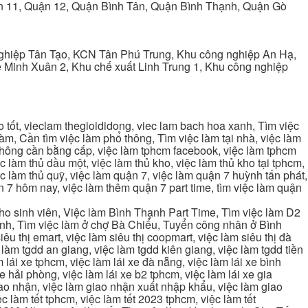
ận 11, Quận 12, Quận Bình Tân, Quận Bình Thạnh, Quận Gò
ghiệp Tân Tạo, KCN Tân Phú Trung, Khu công nghiệp An Hạ,
Minh Xuân 2, Khu chế xuất Linh Trung 1, Khu công nghiệp
tốt, vieclam thegioididong, viec lam bach hoa xanh, Tìm việc
m, Cần tìm việc làm phổ thông, Tìm việc làm tại nhà, việc làm
 không cần bằng cấp, việc làm tphcm facebook, việc làm tphcm
 làm thủ dầu một, việc làm thủ kho, việc làm thủ kho tại tphcm,
ệc làm thủ quỹ, việc làm quận 7, việc làm quận 7 huỳnh tấn phát,
 7 hôm nay, việc làm thêm quận 7 part time, tìm việc làm quận
cho sinh viên, Việc làm Bình Thạnh Part Time, Tìm việc làm D2
ạnh, Tìm việc làm ở chợ Bà Chiểu, Tuyển công nhân ở Bình
iêu thị emart, việc làm siêu thị coopmart, việc làm siêu thị đà
c làm tgdd an giang, việc làm tgdd kiên giang, việc làm tgdd tiền
 lái xe tphcm, việc làm lái xe đà nẵng, việc làm lái xe bình
xe hải phòng, việc làm lái xe b2 tphcm, việc làm lái xe gia
giao nhận, việc làm giao nhận xuất nhập khẩu, việc làm giao
c làm tết tphcm, việc làm tết 2023 tphcm, việc làm tết