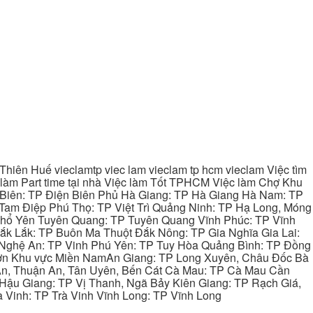
hiên Huế vieclamtp viec lam vieclam tp hcm vieclam Việc tìm
làm Part time tại nhà Việc làm Tốt TPHCM Việc làm Chợ Khu
 Biên: TP Điện Biên Phủ Hà Giang: TP Hà Giang Hà Nam: TP
Tam Điệp Phú Thọ: TP Việt Trì Quảng Ninh: TP Hạ Long, Móng
 Phổ Yên Tuyên Quang: TP Tuyên Quang Vĩnh Phúc: TP Vĩnh
ắk Lắk: TP Buôn Ma Thuột Đắk Nông: TP Gia Nghĩa Gia Lai:
 Nghệ An: TP Vinh Phú Yên: TP Tuy Hòa Quảng Bình: TP Đồng
ơn Khu vực Miền NamAn Giang: TP Long Xuyên, Châu Đốc Bà
 An, Thuận An, Tân Uyên, Bến Cát Cà Mau: TP Cà Mau Cần
Hậu Giang: TP Vị Thanh, Ngã Bảy Kiên Giang: TP Rạch Giá,
 Vinh: TP Trà Vinh Vĩnh Long: TP Vĩnh Long