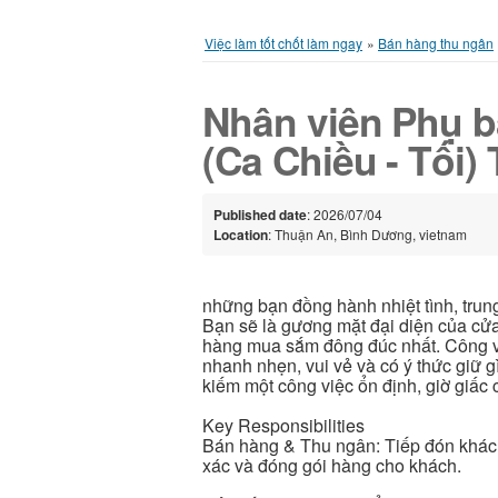
Việc làm tốt chốt làm ngay
»
Bán hàng thu ngân
Nhân viên Phụ b
(Ca Chiều - Tối)
Published date
: 2026/07/04
Location
: Thuận An, Bình Dương, vietnam
những bạn đồng hành nhiệt tình, trung
Bạn sẽ là gương mặt đại diện của cửa
hàng mua sắm đông đúc nhất. Công vi
nhanh nhẹn, vui vẻ và có ý thức giữ 
kiếm một công việc ổn định, giờ giấc 
Key Responsibilities
Bán hàng & Thu ngân: Tiếp đón khách 
xác và đóng gói hàng cho khách.