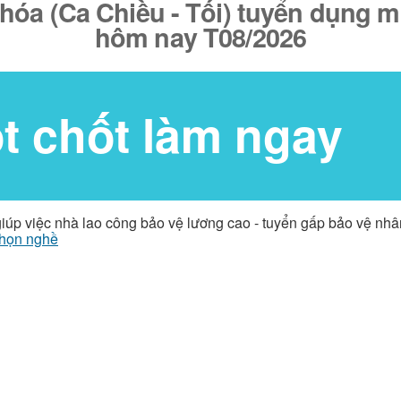
óa (Ca Chiều - Tối) tuyển dụng mớ
hôm nay T08/2026
ốt chốt làm ngay
giúp việc nhà lao công bảo vệ lương cao - tuyển gấp bảo vệ nh
họn nghề