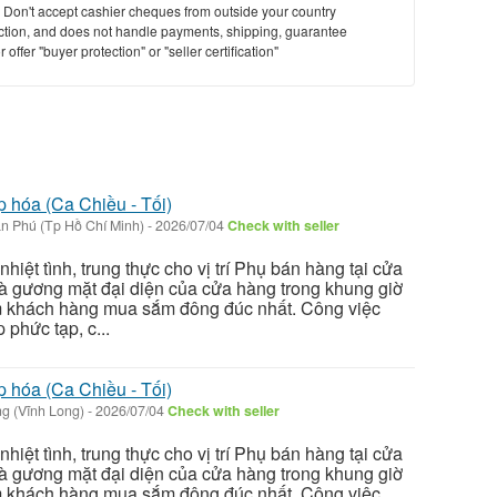
y. Don't accept cashier cheques from outside your country
saction, and does not handle payments, shipping, guarantee
offer "buyer protection" or "seller certification"
 hóa (Ca Chiều - Tối)
n Phú (Tp Hồ Chí Minh)
-
2026/07/04
Check with seller
iệt tình, trung thực cho vị trí Phụ bán hàng tại cửa
là gương mặt đại diện của cửa hàng trong khung giờ
iểm khách hàng mua sắm đông đúc nhất. Công việc
 phức tạp, c...
 hóa (Ca Chiều - Tối)
g (Vĩnh Long)
-
2026/07/04
Check with seller
iệt tình, trung thực cho vị trí Phụ bán hàng tại cửa
là gương mặt đại diện của cửa hàng trong khung giờ
iểm khách hàng mua sắm đông đúc nhất. Công việc