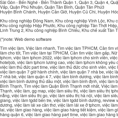
Sài Gòn - Bến Nghé - Bến Thành Quận 1, Quận 3, Quận 4, Quậ
Vấp, Quận Phú Nhuận, Quận Tân Bình, Quận Tân Phú3
Huyện Bình Chánh, Huyện Cần Giờ, Huyện Củ Chi, Huyện Hó
Khu công nghiệp Đông Nam, Khu công nghiệp Vĩnh Lộc, Khu cô
Khu công nghiệp Hiệp Phước, Khu công nghiệp Tân Thới Hiệp,
Linh Trung 2, Khu công nghiệp Bình Chiểu, Khu chế xuất Tân 
(*)note: Web demo software
Tìm việc làm, Việc làm nhanh, Tìm việc làm TPHCM, Cần tìm việ
làm cho tốt, Tìm việc làm tại TPHCM, Cần tìm việc làm gấp, Nữ 
tphcm, việc làm tphcm 2022, việc làm tphcm cho sinh viên, việ
hoteljob, việc làm tphcm lương cao, việc làm tphcm không yêu cầ
việc làm thủ đức part time, việc làm thủ đức cho sinh viên, việc
việc làm quận 7 giờ hành chính, việc làm quận 7 nhà be, việc l
7 nhà bè, việc làm quận 4 7, việc làm bình dương, việc làm bình
việc làm bình dương thủ dầu một, việc làm bình định, việc làm
Bình Thạnh, Tìm việc làm Quận Bình Thạnh mới nhất, Việc làm 
Thạnh, việc làm, gg map, việc làm siêu thị, việc làm siêu thị tphc
nẵng, việc làm siêu thị go, việc làm siêu thị hà nội, việc làm si
giang, việc làm tgdd bến tre, việc làm tgdd bình dương, review vi
dương, việc làm lái xe cần thơ, việc làm lái xe ở tphcm, việc làm
lai, việc làm giao hàng, việc làm giao hàng tiết kiệm, việc làm
hàng quận 6, việc làm giao hàng part time, việc làm giao hàng tết