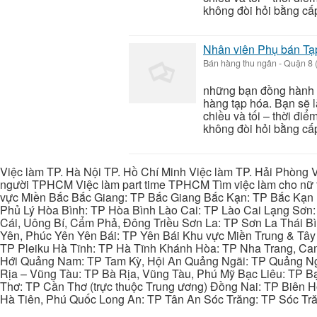
không đòi hỏi bằng cấp
Nhân viên Phụ bán Tạp
Bán hàng thu ngân
-
Quận 8 
những bạn đồng hành nh
hàng tạp hóa. Bạn sẽ 
chiều và tối – thời đ
không đòi hỏi bằng cấp
Việc làm TP. Hà Nội TP. Hồ Chí Minh Việc làm TP. Hải Phòng V
người TPHCM Việc làm part time TPHCM Tìm việc làm cho nữ t
vực Miền Bắc Bắc Giang: TP Bắc Giang Bắc Kạn: TP Bắc Kạn
Phủ Lý Hòa Bình: TP Hòa Bình Lào Cai: TP Lào Cai Lạng Sơn
Cái, Uông Bí, Cẩm Phả, Đông Triều Sơn La: TP Sơn La Thái 
Yên, Phúc Yên Yên Bái: TP Yên Bái Khu vực Miền Trung & Tâ
TP Pleiku Hà Tĩnh: TP Hà Tĩnh Khánh Hòa: TP Nha Trang, C
Hới Quảng Nam: TP Tam Kỳ, Hội An Quảng Ngãi: TP Quảng N
Rịa – Vũng Tàu: TP Bà Rịa, Vũng Tàu, Phú Mỹ Bạc Liêu: TP B
Thơ: TP Cần Thơ (trực thuộc Trung ương) Đồng Nai: TP Biên
Hà Tiên, Phú Quốc Long An: TP Tân An Sóc Trăng: TP Sóc Tră