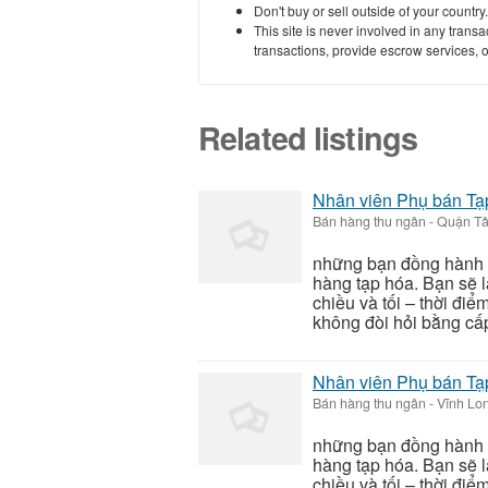
Don't buy or sell outside of your countr
This site is never involved in any tran
transactions, provide escrow services, or 
Related listings
Nhân viên Phụ bán Tạp
Bán hàng thu ngân
-
Quận Tâ
những bạn đồng hành nh
hàng tạp hóa. Bạn sẽ 
chiều và tối – thời đ
không đòi hỏi bằng cấp
Nhân viên Phụ bán Tạp
Bán hàng thu ngân
-
Vĩnh Lon
những bạn đồng hành nh
hàng tạp hóa. Bạn sẽ 
chiều và tối – thời đ