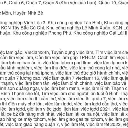
n 5, Quận 6, Quận 7, Quận 8 (Khu vực của bạn), Quận 10, Qu
c Môn, Huyện Nhà Bè
ng nghiệp Vĩnh Lộc 3, Khu công nghiệp Tân Bình, Khu công n
 KCN Tây Bắc Củ Chi, Khu công nghiệp Lê Minh Xuân, KCN Lê 
Thuận, Khu công nghiệp Phong Phú, Khu công nghiệp Cát Lái II
c làm gấp, Vieclam24h, Tuyển dụng việc làm, Tìm việc làm cho 
cần tìm việc làm, Cần tìm việc làm gấp TPHCM, Cách tìm việc là
c làm tphcm bao ăn ở, việc làm tphcm part time, việc làm tphcm
u kinh nghiệm, việc làm thủ đức, việc làm thủ công tại nhà, việc
 làm thủ công tại nhà tphcm, việc làm thủ đức giờ hành chính, vi
àm quận 7 lương cao, việc làm quận 7 vieclam116, việc làm quận
 thạnh, việc làm bình tân, việc làm bình chánh, việc làm bảo vệ
 bình sơn quảng ngãi, việc làm bình minh, Việc làm Bình Thạnh 
Bình Thạnh cho tốt, Tìm việc làm cho người lớn tuổi ở Bình Th
m, việc làm siêu thị cần thơ, việc làm siêu thị quận 7, việc làm s
êu thị điện máy chợ lớn, việc làm tgdd, việc làm tgdd cần thơ, việ
ệc làm tgdd, giờ làm việc tgdd, lịch làm việc tgdd 2021, việc làm
 lái xe b2 đà nẵng mới nhất, việc làm lái xe hà nội, việc làm lái 
 giao hàng xe máy tphcm, việc làm giao gas tại tphcm, việc làm 
, việc làm giao hàng quận 7, việc làm tết, việc làm tết 2023, việ