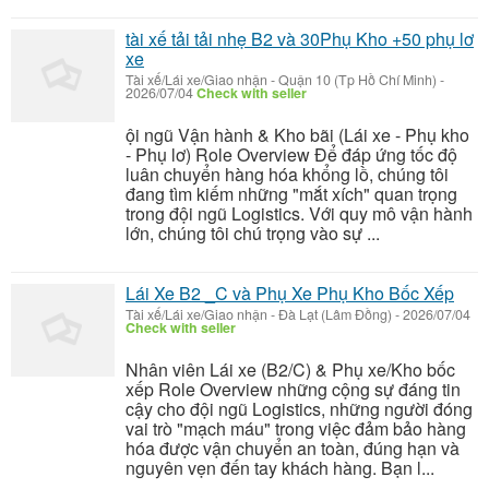
tài xế tải tải nhẹ B2 và 30Phụ Kho +50 phụ lơ
xe
Tài xế/Lái xe/Giao nhận
-
Quận 10 (Tp Hồ Chí Minh)
-
2026/07/04
Check with seller
ội ngũ Vận hành & Kho bãi (Lái xe - Phụ kho
- Phụ lơ) Role Overview Để đáp ứng tốc độ
luân chuyển hàng hóa khổng lồ, chúng tôi
đang tìm kiếm những "mắt xích" quan trọng
trong đội ngũ Logistics. Với quy mô vận hành
lớn, chúng tôi chú trọng vào sự ...
Lái Xe B2 _C và Phụ Xe Phụ Kho Bốc Xếp
Tài xế/Lái xe/Giao nhận
-
Đà Lạt (Lâm Đồng)
-
2026/07/04
Check with seller
Nhân viên Lái xe (B2/C) & Phụ xe/Kho bốc
xếp Role Overview những cộng sự đáng tin
cậy cho đội ngũ Logistics, những người đóng
vai trò "mạch máu" trong việc đảm bảo hàng
hóa được vận chuyển an toàn, đúng hạn và
nguyên vẹn đến tay khách hàng. Bạn l...