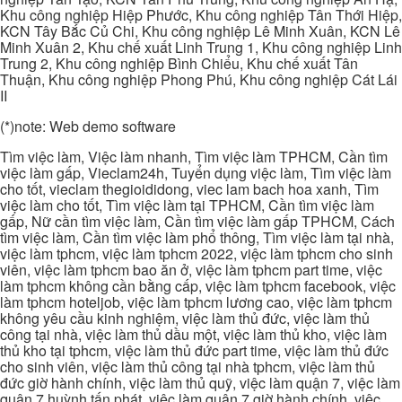
Khu công nghiệp Hiệp Phước, Khu công nghiệp Tân Thới Hiệp,
KCN Tây Bắc Củ Chi, Khu công nghiệp Lê Minh Xuân, KCN Lê
Minh Xuân 2, Khu chế xuất Linh Trung 1, Khu công nghiệp Linh
Trung 2, Khu công nghiệp Bình Chiểu, Khu chế xuất Tân
Thuận, Khu công nghiệp Phong Phú, Khu công nghiệp Cát Lái
II
(*)note: Web demo software
Tìm việc làm, Việc làm nhanh, Tìm việc làm TPHCM, Cần tìm
việc làm gấp, Vieclam24h, Tuyển dụng việc làm, Tìm việc làm
cho tốt, vieclam thegioididong, viec lam bach hoa xanh, Tìm
việc làm cho tốt, Tìm việc làm tại TPHCM, Cần tìm việc làm
gấp, Nữ cần tìm việc làm, Cần tìm việc làm gấp TPHCM, Cách
tìm việc làm, Cần tìm việc làm phổ thông, Tìm việc làm tại nhà,
việc làm tphcm, việc làm tphcm 2022, việc làm tphcm cho sinh
viên, việc làm tphcm bao ăn ở, việc làm tphcm part time, việc
làm tphcm không cần bằng cấp, việc làm tphcm facebook, việc
làm tphcm hoteljob, việc làm tphcm lương cao, việc làm tphcm
không yêu cầu kinh nghiệm, việc làm thủ đức, việc làm thủ
công tại nhà, việc làm thủ dầu một, việc làm thủ kho, việc làm
thủ kho tại tphcm, việc làm thủ đức part time, việc làm thủ đức
cho sinh viên, việc làm thủ công tại nhà tphcm, việc làm thủ
đức giờ hành chính, việc làm thủ quỹ, việc làm quận 7, việc làm
quận 7 huỳnh tấn phát, việc làm quận 7 giờ hành chính, việc