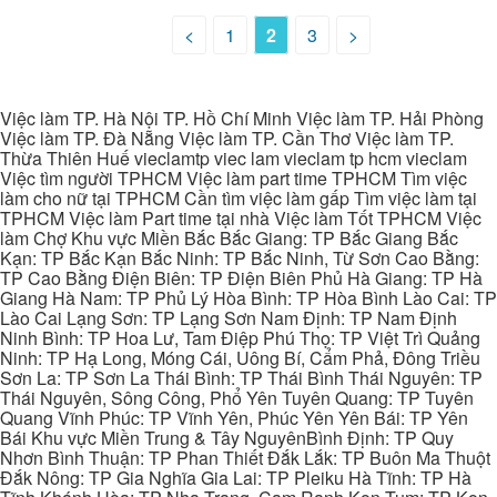
<
1
2
3
>
Việc làm TP. Hà Nội TP. Hồ Chí Minh Việc làm TP. Hải Phòng
Việc làm TP. Đà Nẵng Việc làm TP. Cần Thơ Việc làm TP.
Thừa Thiên Huế vieclamtp viec lam vieclam tp hcm vieclam
Việc tìm người TPHCM Việc làm part time TPHCM Tìm việc
làm cho nữ tại TPHCM Cần tìm việc làm gấp Tìm việc làm tại
TPHCM Việc làm Part time tại nhà Việc làm Tốt TPHCM Việc
làm Chợ Khu vực Miền Bắc Bắc Giang: TP Bắc Giang Bắc
Kạn: TP Bắc Kạn Bắc Ninh: TP Bắc Ninh, Từ Sơn Cao Bằng:
TP Cao Bằng Điện Biên: TP Điện Biên Phủ Hà Giang: TP Hà
Giang Hà Nam: TP Phủ Lý Hòa Bình: TP Hòa Bình Lào Cai: TP
Lào Cai Lạng Sơn: TP Lạng Sơn Nam Định: TP Nam Định
Ninh Bình: TP Hoa Lư, Tam Điệp Phú Thọ: TP Việt Trì Quảng
Ninh: TP Hạ Long, Móng Cái, Uông Bí, Cẩm Phả, Đông Triều
Sơn La: TP Sơn La Thái Bình: TP Thái Bình Thái Nguyên: TP
Thái Nguyên, Sông Công, Phổ Yên Tuyên Quang: TP Tuyên
Quang Vĩnh Phúc: TP Vĩnh Yên, Phúc Yên Yên Bái: TP Yên
Bái Khu vực Miền Trung & Tây NguyênBình Định: TP Quy
Nhơn Bình Thuận: TP Phan Thiết Đắk Lắk: TP Buôn Ma Thuột
Đắk Nông: TP Gia Nghĩa Gia Lai: TP Pleiku Hà Tĩnh: TP Hà