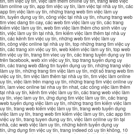
tín, tìm việc uy tín, việc làm thêm online uy tín, trang web việc
làm online uy tín, app tìm việc uy tín, làm việc tại nhà uy tín, các
app tìm việc làm uy tín, những trang web tìm việc làm uy
tín, tuyển dụng uy tín, công việc tại nhà uy tín, nhung trang web
tim viec dang tin cay, các web tìm việc làm uy tín, các trang
kiếm việc làm uy tín, web tìm việc làm thêm cho sinh viên uy
tín, việc làm uy tín tại nhà, tìm kiếm việc làm thêm tại nhà uy
tín, các kênh tìm việc uy tín, những web tìm việc làm uy
tín, công việc online tại nhà uy tín, top những trang tìm việc uy
tín, các trang xin việc uy tín, web kiếm việc làm uy tín, top web
tìm việc uy tín, trang tim viec uy tin, các trang tuyển dụng uy tín
trên facebook, web xin việc uy tín, top trang tuyển dụng uy
tín, các trang web đăng tin tuyển dụng uy tín, những trang việc
làm uy tín, những trang tìm việc làm uy tín, một số trang web tìm
việc uy tín, tìm việc làm thêm tại nhà uy tín, tìm việc làm online
uy tín, việc làm trên mạng uy tín, những trang tìm việc online uy
tín, lam viec online tai nha uy tin nhat, các công việc làm thêm
tại nhà uy tín, kênh tìm việc làm uy tín, các trang web việc làm
uy tín, viec lam uy tin, ứng dụng tìm việc làm uy tín, các trang
web tuyển dụng việc làm uy tín, những trang tìm kiếm việc làm
uy tín, trang web kiếm việc làm uy tín, trang web tuyển dụng
việc làm uy tín, trang web tìm kiếm việc làm uy tín, các app tìm
việc uy tín, trang tuyen dung uy tin, việc làm online uy tín tại
nhà, các web việc làm uy tín, những kênh tuyển dụng uy
tín, ứng dụng tìm việc uy tín, trang indeed có uy tín không, 10