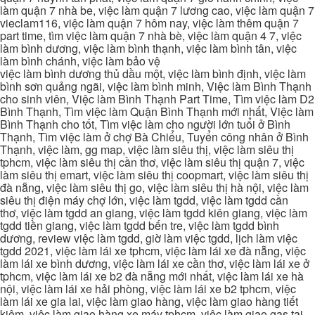
làm quận 7 nhà be, việc làm quận 7 lương cao, việc làm quận 7
vieclam116, việc làm quận 7 hôm nay, việc làm thêm quận 7
part time, tìm việc làm quận 7 nhà bè, việc làm quận 4 7, việc
làm bình dương, việc làm bình thạnh, việc làm bình tân, việc
làm bình chánh, việc làm bảo vệ
việc làm bình dương thủ dầu một, việc làm bình định, việc làm
bình sơn quảng ngãi, việc làm bình minh, Việc làm Bình Thạnh
cho sinh viên, Việc làm Bình Thạnh Part Time, Tìm việc làm D2
Bình Thạnh, Tìm việc làm Quận Bình Thạnh mới nhất, Việc làm
Bình Thạnh cho tốt, Tìm việc làm cho người lớn tuổi ở Bình
Thạnh, Tìm việc làm ở chợ Bà Chiểu, Tuyển công nhân ở Bình
Thạnh, việc làm, gg map, việc làm siêu thị, việc làm siêu thị
tphcm, việc làm siêu thị cần thơ, việc làm siêu thị quận 7, việc
làm siêu thị emart, việc làm siêu thị coopmart, việc làm siêu thị
đà nẵng, việc làm siêu thị go, việc làm siêu thị hà nội, việc làm
siêu thị điện máy chợ lớn, việc làm tgdd, việc làm tgdd cần
thơ, việc làm tgdd an giang, việc làm tgdd kiên giang, việc làm
tgdd tiền giang, việc làm tgdd bến tre, việc làm tgdd bình
dương, review việc làm tgdd, giờ làm việc tgdd, lịch làm việc
tgdd 2021, việc làm lái xe tphcm, việc làm lái xe đà nẵng, việc
làm lái xe bình dương, việc làm lái xe cần thơ, việc làm lái xe ở
tphcm, việc làm lái xe b2 đà nẵng mới nhất, việc làm lái xe hà
nội, việc làm lái xe hải phòng, việc làm lái xe b2 tphcm, việc
làm lái xe gia lai, việc làm giao hàng, việc làm giao hàng tiết
kiệm, việc làm giao hàng xe máy tphcm, việc làm giao gas tại