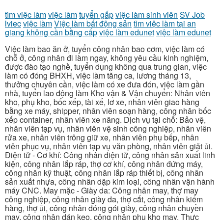
tìm việc làm
việc làm
tuyển gấp
việc làm sinh viên
SV Job
lviec
việc làm
Việc làm bất động sản
tìm việc làm tại an
giang không cần bằng cấp
việc làm edunet
việc làm edunet
Việc làm bao ăn ở, tuyển công nhân bao cơm, việc làm có
chỗ ở, công nhân đi làm ngay, không yêu cầu kinh nghiệm,
được đào tạo nghề, tuyển dụng không qua trung gian, việc
làm có đóng BHXH, việc làm tăng ca, lương tháng 13,
thưởng chuyên cần, việc làm có xe đưa đón, việc làm gần
nhà, tuyển lao động làm Kho vận & Vận chuyển: Nhân viên
kho, phụ kho, bốc xếp, tài xế, lơ xe, nhân viên giao hàng
bằng xe máy, shipper, nhân viên soạn hàng, công nhân bốc
xếp container, nhân viên xe nâng. Dịch vụ tại chỗ: Bảo vệ,
nhân viên tạp vụ, nhân viên vệ sinh công nghiệp, nhân viên
rửa xe, nhân viên trông giữ xe, nhân viên phụ bếp, nhân
viên phục vụ, nhân viên tạp vụ văn phòng, nhân viên giặt ủi.
Điện tử - Cơ khí: Công nhân điện tử, công nhân sản xuất linh
kiện, công nhân lắp ráp, thợ cơ khí, công nhân đứng máy,
công nhân kỹ thuật, công nhân lắp ráp thiết bị, công nhân
sản xuất nhựa, công nhân dập kim loại, công nhân vận hành
máy CNC. May mặc - Giày da: Công nhân may, thợ may
công nghiệp, công nhân giày da, thợ cắt, công nhân kiểm
hàng, thợ ủi, công nhân đóng gói giày, công nhân chuyền
may, công nhân dán keo, công nhân phụ kho may. Thực