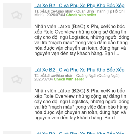
Lái Xe B2 _C và Phụ Xe Phụ Kho Bốc Xếp
Tài xế/Lái xe/Giao nhận
-
Quận Bình Thạnh (Tp Hồ Chí
Minh)
-
2026/07/04
Check with seller
Nhân viên Lái xe (B2/C) & Phụ xe/Kho bốc
xếp Role Overview những cộng sự đáng tin
cậy cho đội ngũ Logistics, những người đóng
vai trò "mạch máu" trong việc đảm bảo hàng
hóa được vận chuyển an toàn, đúng hạn và
nguyên vẹn đến tay khách hàng. Bạn l...
Lái Xe B2 _C và Phụ Xe Phụ Kho Bốc Xếp
Tài xế/Lái xe/Giao nhận
-
Quảng Ngãi (Quảng Ngãi)
-
2026/07/04
Check with seller
Nhân viên Lái xe (B2/C) & Phụ xe/Kho bốc
xếp Role Overview những cộng sự đáng tin
cậy cho đội ngũ Logistics, những người đóng
vai trò "mạch máu" trong việc đảm bảo hàng
hóa được vận chuyển an toàn, đúng hạn và
nguyên vẹn đến tay khách hàng. Bạn l...
Lái Xe B2 _C và Phụ Xe Phụ Kho Bốc Xếp