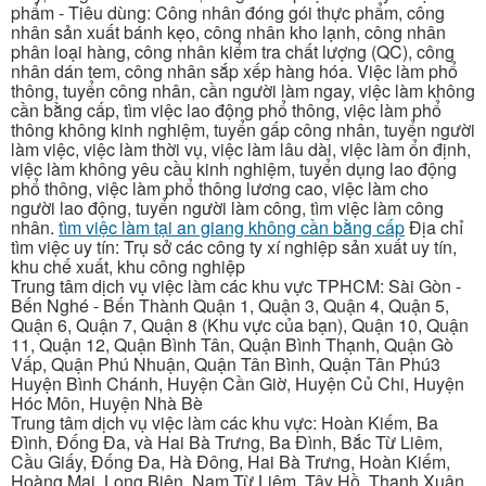
phẩm - Tiêu dùng: Công nhân đóng gói thực phẩm, công
nhân sản xuất bánh kẹo, công nhân kho lạnh, công nhân
phân loại hàng, công nhân kiểm tra chất lượng (QC), công
nhân dán tem, công nhân sắp xếp hàng hóa. Việc làm phổ
thông, tuyển công nhân, cần người làm ngay, việc làm không
cần bằng cấp, tìm việc lao động phổ thông, việc làm phổ
thông không kinh nghiệm, tuyển gấp công nhân, tuyển người
làm việc, việc làm thời vụ, việc làm lâu dài, việc làm ổn định,
việc làm không yêu cầu kinh nghiệm, tuyển dụng lao động
phổ thông, việc làm phổ thông lương cao, việc làm cho
người lao động, tuyển người làm công, tìm việc làm công
nhân.
tìm việc làm tại an giang không cần bằng cấp
Địa chỉ
tìm việc uy tín: Trụ sở các công ty xí nghiệp sản xuất uy tín,
khu chế xuất, khu công nghiệp
Trung tâm dịch vụ việc làm các khu vực TPHCM: Sài Gòn -
Bến Nghé - Bến Thành Quận 1, Quận 3, Quận 4, Quận 5,
Quận 6, Quận 7, Quận 8 (Khu vực của bạn), Quận 10, Quận
11, Quận 12, Quận Bình Tân, Quận Bình Thạnh, Quận Gò
Vấp, Quận Phú Nhuận, Quận Tân Bình, Quận Tân Phú3
Huyện Bình Chánh, Huyện Cần Giờ, Huyện Củ Chi, Huyện
Hóc Môn, Huyện Nhà Bè
Trung tâm dịch vụ việc làm các khu vực: Hoàn Kiếm, Ba
Đình, Đống Đa, và Hai Bà Trưng, Ba Đình, Bắc Từ Liêm,
Cầu Giấy, Đống Đa, Hà Đông, Hai Bà Trưng, Hoàn Kiếm,
Hoàng Mai, Long Biên, Nam Từ Liêm, Tây Hồ, Thanh Xuân