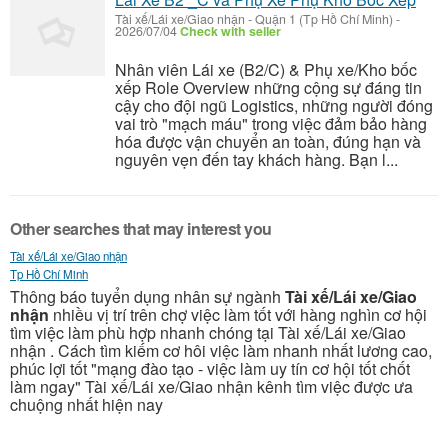
Tài xế/Lái xe/Giao nhận
-
Quận 1 (Tp Hồ Chí Minh)
-
2026/07/04
Check with seller
Nhân viên Lái xe (B2/C) & Phụ xe/Kho bốc
xếp Role Overview những cộng sự đáng tin
cậy cho đội ngũ Logistics, những người đóng
vai trò "mạch máu" trong việc đảm bảo hàng
hóa được vận chuyển an toàn, đúng hạn và
nguyên vẹn đến tay khách hàng. Bạn l...
Other searches that may interest you
Tài xế/Lái xe/Giao nhận
Tp Hồ Chí Minh
Thông báo tuyển dụng nhân sự ngành
Tài xế/Lái xe/Giao
nhận
nhiều vị trí trên chợ việc làm tốt với hàng nghìn cơ hội
tìm việc làm phù hợp nhanh chóng tại Tài xế/Lái xe/Giao
nhận . Cách tìm kiếm cơ hôi việc làm nhanh nhất lương cao,
phúc lợi tốt "mạng đào tạo - việc làm uy tín cơ hội tốt chốt
làm ngay" Tài xế/Lái xe/Giao nhận kênh tìm việc được ưa
chuộng nhất hiện nay