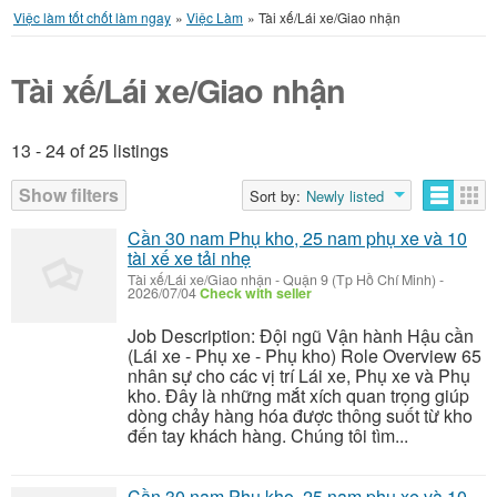
Việc làm tốt chốt làm ngay
»
Việc Làm
»
Tài xế/Lái xe/Giao nhận
Tài xế/Lái xe/Giao nhận
13 - 24 of 25 listings
Listings
Show filters
Sort by:
Newly listed
Cần 30 nam Phụ kho, 25 nam phụ xe và 10
tài xế xe tải nhẹ
Tài xế/Lái xe/Giao nhận
-
Quận 9 (Tp Hồ Chí Minh)
-
2026/07/04
Check with seller
Job Description: Đội ngũ Vận hành Hậu cần
(Lái xe - Phụ xe - Phụ kho) Role Overview 65
nhân sự cho các vị trí Lái xe, Phụ xe và Phụ
kho. Đây là những mắt xích quan trọng giúp
dòng chảy hàng hóa được thông suốt từ kho
đến tay khách hàng. Chúng tôi tìm...
Cần 30 nam Phụ kho, 25 nam phụ xe và 10