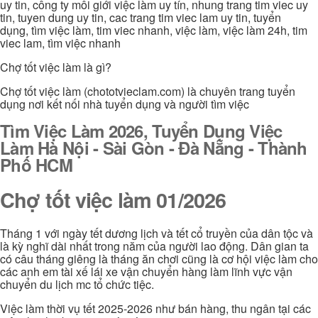
uy tin, công ty môi giới việc làm uy tín, nhung trang tim viec uy
tin, tuyen dung uy tin, cac trang tim viec lam uy tin, tuyển
dụng, tìm việc làm, tim viec nhanh, việc làm, việc làm 24h, tim
viec lam, tìm việc nhanh
Chợ tốt việc làm là gì?
Chợ tốt việc làm (chototvieclam.com) là chuyên trang tuyển
dụng nơi kết nối nhà tuyển dụng và người tìm việc
Tìm Việc Làm 2026, Tuyển Dụng Việc
Làm Hà Nội - Sài Gòn - Đà Nẵng - Thành
Phố HCM
Chợ tốt việc làm 01/2026
Tháng 1 với ngày tết dương lịch và tết cổ truyền của dân tộc và
là kỳ nghĩ dài nhất trong năm của người lao động. Dân gian ta
có câu tháng giêng là tháng ăn chơi cũng là cơ hội việc làm cho
các anh em tài xế lái xe vận chuyển hàng làm lĩnh vực vận
chuyển du lịch mc tổ chức tiệc.
Việc làm thời vụ tết 2025-2026 như bán hàng, thu ngân tại các