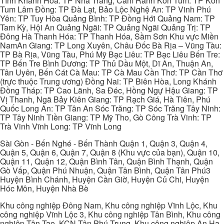
Tĩnh Khánh Hòa: TP Nha Trang, Cam Ranh Kon Tum: TP Kon
Tum Lâm Đồng: TP Đà Lạt, Bảo Lộc Nghệ An: TP Vinh Phú
Yên: TP Tuy Hòa Quảng Bình: TP Đồng Hới Quảng Nam: TP
Tam Kỳ, Hội An Quảng Ngãi: TP Quảng Ngãi Quảng Trị: TP
Đông Hà Thanh Hóa: TP Thanh Hóa, Sầm Sơn Khu vực Miền
NamAn Giang: TP Long Xuyên, Châu Đốc Bà Rịa – Vũng Tàu:
TP Bà Rịa, Vũng Tàu, Phú Mỹ Bạc Liêu: TP Bạc Liêu Bến Tre:
TP Bến Tre Bình Dương: TP Thủ Dầu Một, Dĩ An, Thuận An,
Tân Uyên, Bến Cát Cà Mau: TP Cà Mau Cần Thơ: TP Cần Thơ
(trực thuộc Trung ương) Đồng Nai: TP Biên Hòa, Long Khánh
Đồng Tháp: TP Cao Lãnh, Sa Đéc, Hồng Ngự Hậu Giang: TP
Vị Thanh, Ngã Bảy Kiên Giang: TP Rạch Giá, Hà Tiên, Phú
Quốc Long An: TP Tân An Sóc Trăng: TP Sóc Trăng Tây Ninh:
TP Tây Ninh Tiền Giang: TP Mỹ Tho, Gò Công Trà Vinh: TP
Trà Vinh Vĩnh Long: TP Vĩnh Long
Sài Gòn - Bến Nghé - Bến Thành Quận 1, Quận 3, Quận 4,
Quận 5, Quận 6, Quận 7, Quận 8 (Khu vực của bạn), Quận 10,
Quận 11, Quận 12, Quận Bình Tân, Quận Bình Thạnh, Quận
Gò Vấp, Quận Phú Nhuận, Quận Tân Bình, Quận Tân Phú3
Huyện Bình Chánh, Huyện Cần Giờ, Huyện Củ Chi, Huyện
Hóc Môn, Huyện Nhà Bè
Khu công nghiệp Đông Nam, Khu công nghiệp Vĩnh Lộc, Khu
công nghiệp Vĩnh Lộc 3, Khu công nghiệp Tân Bình, Khu công
nghiệp Tân Tạo, KCN Tân Phú Trung, Khu công nghiệp An Hạ,