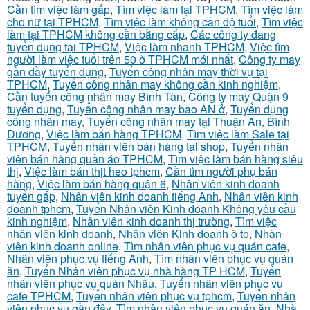
Cần tìm việc làm gấp
,
Tìm việc làm tại TPHCM
,
Tìm việc làm
cho nữ tại TPHCM
,
Tìm việc làm không cần độ tuổi
,
Tìm việc
làm tại TPHCM không cần bằng cấp
,
Các công ty đang
tuyển dụng tại TPHCM
,
Việc làm nhanh TPHCM
,
Việc tìm
người làm việc tuổi trên 50 ở TPHCM mới nhất
,
Công ty may
gần đầy tuyển dụng
,
Tuyển công nhân may thời vụ tại
TPHCM
,
Tuyển công nhân may không cần kinh nghiệm
,
Cần tuyển công nhân may Bình Tân
,
Công ty may Quận 9
tuyển dụng
,
Tuyển công nhân may bao AN ở
,
Tuyển dụng
công nhân may
,
Tuyển công nhân may tại Thuận An, Bình
Dương
,
Việc làm bán hàng TPHCM
,
Tìm việc làm Sale tại
TPHCM
,
Tuyển nhân viên bán hàng tại shop
,
Tuyển nhân
viên bán hàng quần áo TPHCM
,
Tìm việc làm bán hàng siêu
thị
,
Việc làm bán thịt heo tphcm
,
Cần tìm người phụ bán
hàng
,
Việc làm bán hàng quận 6
,
Nhân viên kinh doanh
tuyển gấp
,
Nhân viên kinh doanh tiếng Anh
,
Nhân viên kinh
doanh tphcm
,
Tuyển Nhân viên Kinh doanh Không yêu cầu
kinh nghiệm
,
Nhân viên kinh doanh thị trường
,
Tìm việc
nhân viên kinh doanh
,
Nhân viên Kinh doanh ô to
,
Nhân
viên kinh doanh online
,
Tìm nhân viên phục vụ quán cafe
,
Nhân viên phục vụ tiếng Anh
,
Tìm nhân viên phục vụ quán
ăn
,
Tuyển Nhân viên phục vụ nhà hàng TP HCM
,
Tuyển
nhân viên phục vụ quán Nhậu
,
Tuyển nhân viên phục vụ
cafe TPHCM
,
Tuyển nhân viên phục vụ tphcm
,
Tuyển nhân
viên phục vụ gần đây
,
Tìm nhân viên phục vụ quán ăn
,
Nhà