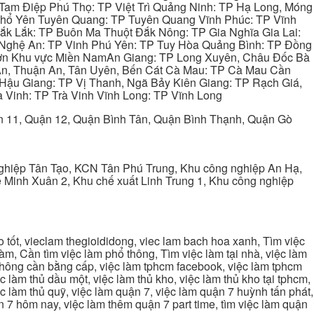
Tam Điệp Phú Thọ: TP Việt Trì Quảng Ninh: TP Hạ Long, Móng
 Phổ Yên Tuyên Quang: TP Tuyên Quang Vĩnh Phúc: TP Vĩnh
ắk Lắk: TP Buôn Ma Thuột Đắk Nông: TP Gia Nghĩa Gia Lai:
 Nghệ An: TP Vinh Phú Yên: TP Tuy Hòa Quảng Bình: TP Đồng
ơn Khu vực Miền NamAn Giang: TP Long Xuyên, Châu Đốc Bà
 An, Thuận An, Tân Uyên, Bến Cát Cà Mau: TP Cà Mau Cần
Hậu Giang: TP Vị Thanh, Ngã Bảy Kiên Giang: TP Rạch Giá,
 Vinh: TP Trà Vinh Vĩnh Long: TP Vĩnh Long
ận 11, Quận 12, Quận Bình Tân, Quận Bình Thạnh, Quận Gò
ghiệp Tân Tạo, KCN Tân Phú Trung, Khu công nghiệp An Hạ,
Minh Xuân 2, Khu chế xuất Linh Trung 1, Khu công nghiệp
tốt, vieclam thegioididong, viec lam bach hoa xanh, Tìm việc
m, Cần tìm việc làm phổ thông, Tìm việc làm tại nhà, việc làm
 không cần bằng cấp, việc làm tphcm facebook, việc làm tphcm
 làm thủ dầu một, việc làm thủ kho, việc làm thủ kho tại tphcm,
ệc làm thủ quỹ, việc làm quận 7, việc làm quận 7 huỳnh tấn phát,
 7 hôm nay, việc làm thêm quận 7 part time, tìm việc làm quận