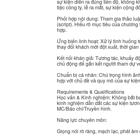
sự kiện diễn ra đúng tiến độ, không k
tiệc công ty, lễ ra mắt, sự kiện cộng đ
Phối hợp nội dung: Tham gia thảo luậ
(script). Hiểu rõ mục tiêu của chương
hợp.
Ứng biến linh hoạt: Xử lý tình huống 
thay đổi khách mời đột xuất, thời gian
Kết nối khán giả: Tương tác, khuấy đ
chủ động để gắn kết người tham dự vớ
Chuẩn bị cá nhân: Chú trọng hình ảnh
hợp với chủ đề và quy mô của sự kiện
Requirements & Qualifications
Học vấn & Kinh nghiệm: Không bắt b
kinh nghiệm dẫn dắt các sự kiện tươ
MC/Báo chí/Truyền hình.
Năng lực chuyên môn:
Giọng nói rõ ràng, mạch lạc, phát âm 