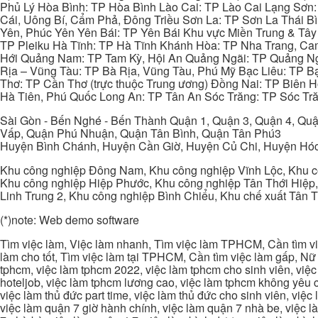
Phủ Lý Hòa Bình: TP Hòa Bình Lào Cai: TP Lào Cai Lạng Sơn
Cái, Uông Bí, Cẩm Phả, Đông Triều Sơn La: TP Sơn La Thái 
Yên, Phúc Yên Yên Bái: TP Yên Bái Khu vực Miền Trung & Tâ
TP Pleiku Hà Tĩnh: TP Hà Tĩnh Khánh Hòa: TP Nha Trang, C
Hới Quảng Nam: TP Tam Kỳ, Hội An Quảng Ngãi: TP Quảng N
Rịa – Vũng Tàu: TP Bà Rịa, Vũng Tàu, Phú Mỹ Bạc Liêu: TP B
Thơ: TP Cần Thơ (trực thuộc Trung ương) Đồng Nai: TP Biên
Hà Tiên, Phú Quốc Long An: TP Tân An Sóc Trăng: TP Sóc Tră
Sài Gòn - Bến Nghé - Bến Thành Quận 1, Quận 3, Quận 4, Quậ
Vấp, Quận Phú Nhuận, Quận Tân Bình, Quận Tân Phú3
Huyện Bình Chánh, Huyện Cần Giờ, Huyện Củ Chi, Huyện Hó
Khu công nghiệp Đông Nam, Khu công nghiệp Vĩnh Lộc, Khu cô
Khu công nghiệp Hiệp Phước, Khu công nghiệp Tân Thới Hiệp,
Linh Trung 2, Khu công nghiệp Bình Chiểu, Khu chế xuất Tân 
(*)note: Web demo software
Tìm việc làm, Việc làm nhanh, Tìm việc làm TPHCM, Cần tìm việ
làm cho tốt, Tìm việc làm tại TPHCM, Cần tìm việc làm gấp, Nữ 
tphcm, việc làm tphcm 2022, việc làm tphcm cho sinh viên, việ
hoteljob, việc làm tphcm lương cao, việc làm tphcm không yêu cầ
việc làm thủ đức part time, việc làm thủ đức cho sinh viên, việc
việc làm quận 7 giờ hành chính, việc làm quận 7 nhà be, việc l