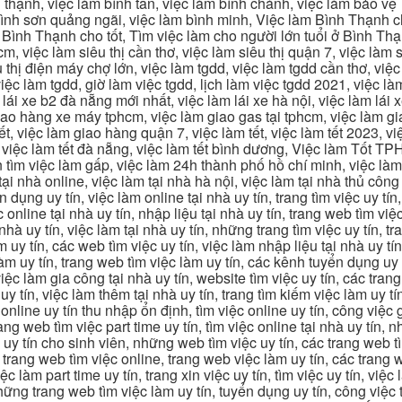
 thạnh, việc làm bình tân, việc làm bình chánh, việc làm bảo vệ
 bình sơn quảng ngãi, việc làm bình minh, Việc làm Bình Thạnh 
Bình Thạnh cho tốt, Tìm việc làm cho người lớn tuổi ở Bình Th
m, việc làm siêu thị cần thơ, việc làm siêu thị quận 7, việc làm s
êu thị điện máy chợ lớn, việc làm tgdd, việc làm tgdd cần thơ, việ
ệc làm tgdd, giờ làm việc tgdd, lịch làm việc tgdd 2021, việc làm
 lái xe b2 đà nẵng mới nhất, việc làm lái xe hà nội, việc làm lái 
 giao hàng xe máy tphcm, việc làm giao gas tại tphcm, việc làm 
, việc làm giao hàng quận 7, việc làm tết, việc làm tết 2023, việ
hcm, việc làm tết đà nẵng, việc làm tết bình dương, Việc làm Tốt
m việc làm gấp, việc làm 24h thành phố hồ chí minh, việc làm 2
 tại nhà online, việc làm tại nhà hà nội, việc làm tại nhà thủ côn
n dụng uy tín, việc làm online tại nhà uy tín, trang tìm việc uy tín
 online tại nhà uy tín, nhập liệu tại nhà uy tín, trang web tìm việc
 nhà uy tín, việc làm tại nhà uy tín, những trang tìm việc uy tín,
 uy tín, các web tìm việc uy tín, việc làm nhập liệu tại nhà uy tí
làm uy tín, trang web tìm việc làm uy tín, các kênh tuyển dụng uy 
 việc làm gia công tại nhà uy tín, website tìm việc uy tín, các tra
 tín, việc làm thêm tại nhà uy tín, trang tìm kiếm việc làm uy tín
online uy tín thu nhập ổn định, tìm việc online uy tín, công việc 
trang web tìm việc part time uy tín, tìm việc online tại nhà uy tín,
c uy tín cho sinh viên, những web tìm việc uy tín, các trang web t
ác trang web tìm việc online, trang web việc làm uy tín, các trang
 làm part time uy tín, trang xin việc uy tín, tìm việc uy tín, việc
, những trang web tìm việc làm uy tín, tuyển dụng uy tín, công việ