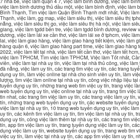
7 nhà bè, việc làm quận 4 7, việc làm bình dương, việc làm bình
việc làm bình dương thủ dầu một, việc làm bình định, việc làm
Bình Thạnh, Tìm việc làm Quận Bình Thạnh mới nhất, Việc làm 
Thạnh, việc làm, gg map, việc làm siêu thị, việc làm siêu thị tphc
nẵng, việc làm siêu thị go, việc làm siêu thị hà nội, việc làm si
giang, việc làm tgdd bến tre, việc làm tgdd bình dương, review vi
dương, việc làm lái xe cần thơ, việc làm lái xe ở tphcm, việc làm
lai, việc làm giao hàng, việc làm giao hàng tiết kiệm, việc làm
hàng quận 6, việc làm giao hàng part time, việc làm giao hàng tết
2022, việc làm tết tại nhà, việc làm tết cần thơ, việc làm tết 
việc làm TPHCM, Tìm việc làm TPHCM, Việc làm Tốt nhất, Cần tì
viên, việc làm tại nhà uy tín, việc làm tại nhà thủ công, việc làm
đà nẵng, việc làm uy tín, các trang tìm việc uy tín, các trang tuyể
dụng uy tín, làm việc online tại nhà cho sinh viên uy tín, làm việc
lượng, tìm việc làm online tại nhà uy tín, công việc nhập liệu tại
tuyển dụng uy tín, những trang web tìm việc uy tín, trang việc làm
web tuyển dụng uy tín, việc online tại nhà uy tín, trang tìm việc 
tin nhat, các trang tìm việc làm uy tín, các trang việc làm uy tín,
tín, những trang web tuyển dụng uy tín, các website tuyển dụng uy
việc làm tại nhà uy tín, 10 trang web tuyển dụng uy tín, việc làm 
uy tín, các kênh tìm việc làm uy tín, tìm việc làm tại nhà uy tín, 
dụng uy tín, công việc làm thêm tại nhà uy tín, các trang tìm việ
tín, app tìm việc làm uy tín, trang tuyển dụng việc làm uy tín, c
dụng việc làm uy tín, website tuyển dụng uy tín, trang web tìm việc
việc uy tín, làm việc tại nhà uy tín, các app tìm việc làm uy tín