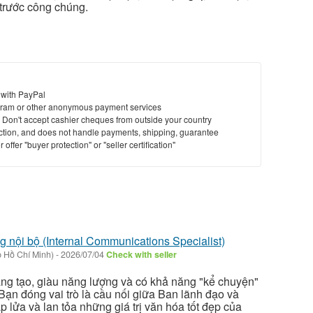
trước công chúng.
 with PayPal
ram or other anonymous payment services
y. Don't accept cashier cheques from outside your country
saction, and does not handle payments, shipping, guarantee
offer "buyer protection" or "seller certification"
 nội bộ (Internal Communications Specialist)
 Hồ Chí Minh)
-
2026/07/04
Check with seller
áng tạo, giàu năng lượng và có khả năng "kể chuyện"
. Bạn đóng vai trò là cầu nối giữa Ban lãnh đạo và
p lửa và lan tỏa những giá trị văn hóa tốt đẹp của