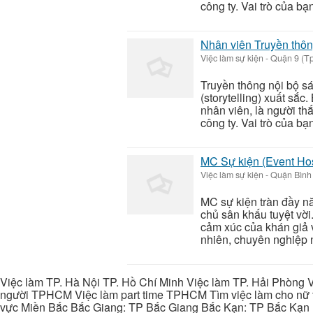
công ty. Vai trò của bạn 
Nhân viên Truyền thông
Việc làm sự kiện
-
Quận 9 (Tp
Truyền thông nội bộ s
(storytelling) xuất sắc
nhân viên, là người thắ
công ty. Vai trò của bạn 
MC Sự kiện (Event Hos
Việc làm sự kiện
-
Quận Bình 
MC sự kiện tràn đầy n
chủ sân khấu tuyệt vời.
cảm xúc của khán giả v
nhiên, chuyên nghiệp n
Việc làm TP. Hà Nội TP. Hồ Chí Minh Việc làm TP. Hải Phòng V
người TPHCM Việc làm part time TPHCM Tìm việc làm cho nữ t
vực Miền Bắc Bắc Giang: TP Bắc Giang Bắc Kạn: TP Bắc Kạn