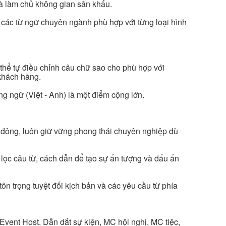
à làm chủ không gian sân khấu.
c các từ ngữ chuyên ngành phù hợp với từng loại hình
 thể tự điều chỉnh câu chữ sao cho phù hợp với
khách hàng.
 ngữ (Việt - Anh) là một điểm cộng lớn.
 đông, luôn giữ vững phong thái chuyên nghiệp dù
 lọc câu từ, cách dẫn để tạo sự ấn tượng và dấu ấn
n trọng tuyệt đối kịch bản và các yêu cầu từ phía
Event Host, Dẫn dắt sự kiện, MC hội nghị, MC tiệc,