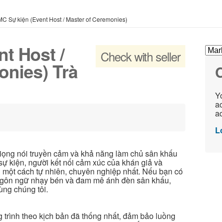
MC Sự kiện (Event Host / Master of Ceremonies)
t Host /
Check with seller
onies) Trà
C
Yo
ac
ad
L
giọng nói truyền cảm và khả năng làm chủ sân khấu
 sự kiện, người kết nối cảm xúc của khán giả và
nh một cách tự nhiên, chuyên nghiệp nhất. Nếu bạn có
 ngôn ngữ nhạy bén và đam mê ánh đèn sân khấu,
ùng chúng tôi.
g trình theo kịch bản đã thống nhất, đảm bảo luồng