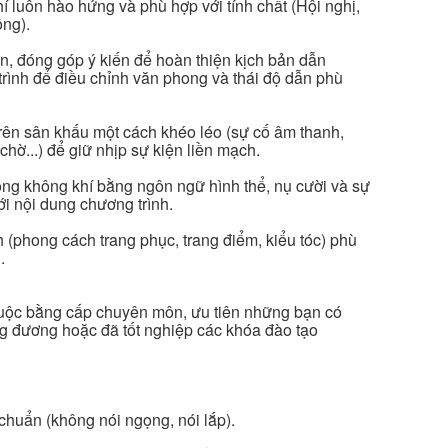
hí luôn hào hứng và phù hợp với tính chất (Hội nghị,
ồng).
n, đóng góp ý kiến để hoàn thiện kịch bản dẫn
 trình để điều chỉnh văn phong và thái độ dẫn phù
trên sân khấu một cách khéo léo (sự cố âm thanh,
 chờ...) để giữ nhịp sự kiện liền mạch.
ộng không khí bằng ngôn ngữ hình thể, nụ cười và sự
i nội dung chương trình.
 (phong cách trang phục, trang điểm, kiểu tóc) phù
.
uộc bằng cấp chuyên môn, ưu tiên những bạn có
ng đương hoặc đã tốt nghiệp các khóa đào tạo
chuẩn (không nói ngọng, nói lắp).