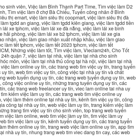
cho sinh viên, Việc làm Bình Thạnh Part Time, Tìm việc làm D2
ạnh, Tìm việc làm ở chợ Bà Chiểu, Tuyển công nhân ở Bình
iêu thị emart, việc làm siêu thị coopmart, việc làm siêu thị đà
c làm tgdd an giang, việc làm tgdd kiên giang, việc làm tgdd tiền
 lái xe tphcm, việc làm lái xe đà nẵng, việc làm lái xe bình
xe hải phòng, việc làm lái xe b2 tphcm, việc làm lái xe gia
giao nhận, việc làm giao nhận xuất nhập khẩu, việc làm giao
c làm tết tphcm, việc làm tết 2023 tphcm, việc làm tết
 TPHCM, Những việc làm tốt, Tìm việc làm, Vieclam24h, Cho Tốt
4h quận 7, việc làm tại nhà, việc làm tại nhà cho sinh
g hóc môn, việc làm tại nhà thủ công tại hà nội, việc làm tại nhà
, việc làm online uy tín, các trang web tìm việc uy tín, trang tuyển
 uy tín, web tìm việc uy tín, công việc tại nhà uy tín và chất
 trang web tuyển dụng uy tín, các trang web tuyển dụng uy tín, web
n, công việc online uy tín, những trang tuyển dụng uy tín, các
tín, các trang web freelancer uy tín, viec lam online tai nha uy
ng tìm kiếm việc làm uy tín, các trang web tìm việc online uy
, việc làm thêm online tại nhà uy tín, kênh tìm việc uy tín, công
gia công tại nhà uy tín, web việc làm uy tín, trang kiếm việc làm
 những trang tìm việc uy tín cho sinh viên, top trang web tuyển
ìm việc làm online, web tìm việc làm uy tín, tìm việc làm uy
 web tìm việc làm uy tín, kênh tuyển dụng uy tín, các trang tuyển
 làm thêm online uy tín, trang web việc làm online uy tín, app tìm
c tại nhà uy tín, nhung trang web tim viec dang tin cay, các web