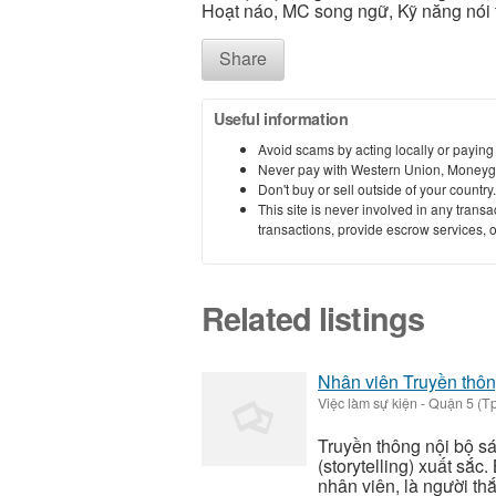
Hoạt náo, MC song ngữ, Kỹ năng nói 
Share
Useful information
Avoid scams by acting locally or paying
Never pay with Western Union, Moneyg
Don't buy or sell outside of your countr
This site is never involved in any tran
transactions, provide escrow services, or 
Related listings
Nhân viên Truyền thông
Việc làm sự kiện
-
Quận 5 (Tp
Truyền thông nội bộ s
(storytelling) xuất sắc
nhân viên, là người thắ