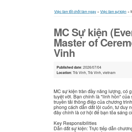
Việc làm tốt chốt làm ngay
»
Việc làm sự kiện
»
MC Sự kiện (Even
Master of Cerem
Vinh
Published date
: 2026/07/04
Location
: Trà Vinh, Trà Vinh, vietnam
MC sự kiện tràn đầy năng lượng, có 
tuyệt vời. Bạn chính là "linh hồn" của
truyền tải thông điệp của chương trì
phong cách dẫn dắt lôi cuốn, tư duy
đây chính là cơ hội để bạn tỏa sáng c
Key Responsibilities
Dẫn dắt sự kiện: Trực tiếp dẫn chươn