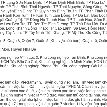
: TP Lạng Sơn Nam Định: TP Nam Định Ninh Bình: TP Hoa Lư, 
Bình: TP Thái Bình Thái Nguyên: TP Thái Nguyên, Sông Công,
y NguyênBình Định: TP Quy Nhơn Bình Thuận: TP Phan Thiết Đ
am Ranh Kon Tum: TP Kon Tum Lâm Đồng: TP Đà Lạt, Bảo Lộc
gãi Quảng Trị: TP Đông Hà Thanh Hóa: TP Thanh Hóa, Sầm S
ạc Liêu Bến Tre: TP Bến Tre Bình Dương: TP Thủ Dầu Một, Dĩ
 Hòa, Long Khánh Đồng Tháp: TP Cao Lãnh, Sa Đéc, Hồng Ngự 
ng Tây Ninh: TP Tây Ninh Tiền Giang: TP Mỹ Tho, Gò Công Trà
n 5, Quận 6, Quận 7, Quận 8 (Khu vực của bạn), Quận 10, Qu
c Môn, Huyện Nhà Bè
ng nghiệp Vĩnh Lộc 3, Khu công nghiệp Tân Bình, Khu công n
 KCN Tây Bắc Củ Chi, Khu công nghiệp Lê Minh Xuân, KCN Lê 
Thuận, Khu công nghiệp Phong Phú, Khu công nghiệp Cát Lái II
c làm gấp, Vieclam24h, Tuyển dụng việc làm, Tìm việc làm cho 
cần tìm việc làm, Cần tìm việc làm gấp TPHCM, Cách tìm việc là
c làm tphcm bao ăn ở, việc làm tphcm part time, việc làm tphcm
u kinh nghiệm, việc làm thủ đức, việc làm thủ công tại nhà, việc
 làm thủ công tại nhà tphcm, việc làm thủ đức giờ hành chính, vi
àm quận 7 lương cao, việc làm quận 7 vieclam116, việc làm quận