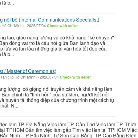
là b...
 nội bộ (Internal Communications Specialist)
 Hồ Chí Minh)
-
2026/07/04
Check with seller
áng tạo, giàu năng lượng và có khả năng "kể chuyện"
. Bạn đóng vai trò là cầu nối giữa Ban lãnh đạo và
p lửa và lan tỏa những giá trị văn hóa tốt đẹp của
là b...
t / Master of Ceremonies)
Tân (Tp Hồ Chí Minh)
-
2026/07/04
Check with seller
ăng lượng, có giọng nói truyền cảm và khả năng làm
 Bạn chính là "linh hồn" của sự kiện, người kết nối
à truyền tải thông điệp của chương trình một cách tự
hất. N...
iệc làm TP. Đà Nẵng Việc làm TP. Cần Thơ Việc làm TP. Thừa T
ại TPHCM Cần tìm việc làm gấp Tìm việc làm tại TPHCM Việc 
 Bắc Ninh: TP Bắc Ninh, Từ Sơn Cao Bằng: TP Cao Bằng Điện