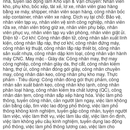
nhà, tuyển lao động làm Kho vận & Vận chuyển: Nhân viên
kho, phụ kho, bốc xếp, tài xế, lơ xe, nhân viên giao hàng
bằng xe máy, shipper, nhân viên soạn hàng, công nhân bốc
xếp container, nhân viên xe nâng. Dịch vụ tại chỗ: Bảo vệ,
nhân viên tạp vụ, nhân viên vệ sinh công nghiệp, nhân viên
rửa xe, nhân viên trông giữ xe, nhân viên phụ bếp, nhân
viên phục vụ, nhân viên tạp vụ văn phòng, nhân viên giặt ủi.
Điện tử - Cơ khí: Công nhân điện tử, công nhân sản xuất linh
kiện, công nhân lắp ráp, thợ cơ khí, công nhân đứng máy,
công nhân kỹ thuật, công nhân lắp ráp thiết bị, công nhân
sản xuất nhựa, công nhân dập kim loại, công nhân vận hành
máy CNC. May mặc - Giày da: Công nhân may, thợ may
công nghiệp, công nhân giày da, thợ cắt, công nhân kiểm
hàng, thợ ủi, công nhân đóng gói giày, công nhân chuyền
may, công nhân dán keo, công nhân phụ kho may. Thực
phẩm - Tiêu dùng: Công nhân đóng gói thực phẩm, công
nhân sản xuất bánh kẹo, công nhân kho lạnh, công nhân
phân loại hàng, công nhân kiểm tra chất lượng (QC), công
nhân dán tem, công nhân sắp xếp hàng hóa. Việc làm phổ
thông, tuyển công nhân, cần người làm ngay, việc làm không
cần bằng cấp, tìm việc lao động phổ thông, việc làm phổ
thông không kinh nghiệm, tuyển gấp công nhân, tuyển người
làm việc, việc làm thời vụ, việc làm lâu dài, việc làm ổn định,
việc làm không yêu cầu kinh nghiệm, tuyển dụng lao động
phổ thông, việc làm phổ thông lương cao, việc làm cho