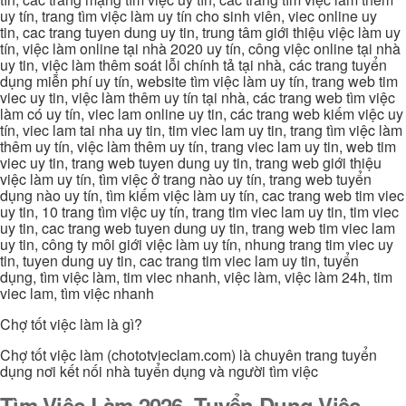
uy tín, trang tìm việc làm uy tín cho sinh viên, viec online uy
tin, cac trang tuyen dung uy tin, trung tâm giới thiệu việc làm uy
tín, việc làm online tại nhà 2020 uy tín, công việc online tại nhà
uy tin, việc làm thêm soát lỗi chính tả tại nhà, các trang tuyển
dụng miễn phí uy tín, website tìm việc làm uy tín, trang web tim
viec uy tin, việc làm thêm uy tín tại nhà, các trang web tìm việc
làm có uy tín, viec lam online uy tin, các trang web kiếm việc uy
tín, viec lam tai nha uy tin, tim viec lam uy tin, trang tìm việc làm
thêm uy tín, việc làm thêm uy tín, trang viec lam uy tin, web tim
viec uy tin, trang web tuyen dung uy tin, trang web giới thiệu
việc làm uy tín, tìm việc ở trang nào uy tín, trang web tuyển
dụng nào uy tín, tìm kiếm việc làm uy tín, cac trang web tim viec
uy tin, 10 trang tìm việc uy tín, trang tim viec lam uy tin, tim viec
uy tin, cac trang web tuyen dung uy tin, trang web tim viec lam
uy tin, công ty môi giới việc làm uy tín, nhung trang tim viec uy
tin, tuyen dung uy tin, cac trang tim viec lam uy tin, tuyển
dụng, tìm việc làm, tim viec nhanh, việc làm, việc làm 24h, tim
viec lam, tìm việc nhanh
Chợ tốt việc làm là gì?
Chợ tốt việc làm (chototvieclam.com) là chuyên trang tuyển
dụng nơi kết nối nhà tuyển dụng và người tìm việc
Tìm Việc Làm 2026, Tuyển Dụng Việc