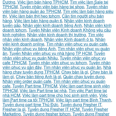
Dương
,
Việc làm bán hàng TPHCM
,
Tìm việc làm Sale tại
TPHCM
,
Tuyển nhân viên bán hàng tại shop
,
Tuyển nhân
viên bán hàng quần áo TPHCM
,
Tìm việc làm bán hàng siêu
thị
,
Việc làm bán thịt heo tphcm
,
Cần tìm người phụ bán
hàng
,
Việc làm bán hàng quận 6
,
Nhân viên kinh doanh
tuyển gấp
,
Nhân viên kinh doanh tiếng Anh
,
Nhân viên kinh
doanh tphcm
,
Tuyển Nhân viên Kinh doanh Không yêu cầu
kinh nghiệm
,
Nhân viên kinh doanh thị trường
,
Tìm việc
nhân viên kinh doanh
,
Nhân viên Kinh doanh ô to
,
Nhân
viên kinh doanh online
,
Tìm nhân viên phục vụ quán cafe
,
Nhân viên phục vụ tiếng Anh
,
Tìm nhân viên phục vụ quán
ăn
,
Tuyển Nhân viên phục vụ nhà hàng TP HCM
,
Tuyển
nhân viên phục vụ quán Nhậu
,
Tuyển nhân viên phục vụ
cafe TPHCM
,
Tuyển nhân viên phục vụ tphcm
,
Tuyển nhân
viên phục vụ gần đây
,
Tìm nhân viên phục vụ quán ăn
,
Nhà
hàng chay tuyển dụng TPHCM
,
Chạy bàn là gì
,
Chạy bàn là
làm gì
,
Chạy bàn tiếng Anh là gì
,
Quán chay tuyển dụng
,
Nhân viên order quán cafe
,
Tìm nhân viên phục vụ quán
cafe
,
Tuyển Part time TPHCM
,
Việc làm part time sinh viên
TPHCM
,
Việc làm Part time tại nhà
,
Tìm việc Part time tại
nhà HCM
,
Việc làm part time cho học sinh sinh viên
,
Việc
làm Part time ca tối TPHCM
,
Việc làm part time Bình Thạnh
,
Tuyển dụng part time Thủ Đức
,
Tuyển dụng Fresher IT
,
Fresher la gì
,
Tuyển dụng Fresher IT HCM
,
Tuyển Fresher
Marketing
,
Tuyển dụng fresher tphcm
,
Tuyển dụng Fresher