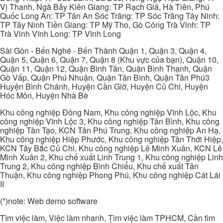
Vị Thanh, Ngã Bảy Kiên Giang: TP Rạch Giá, Hà Tiên, Phú
Quốc Long An: TP Tân An Sóc Trăng: TP Sóc Trăng Tây Ninh:
TP Tây Ninh Tiền Giang: TP Mỹ Tho, Gò Công Trà Vinh: TP
Trà Vinh Vĩnh Long: TP Vĩnh Long
Sài Gòn - Bến Nghé - Bến Thành Quận 1, Quận 3, Quận 4,
Quận 5, Quận 6, Quận 7, Quận 8 (Khu vực của bạn), Quận 10,
Quận 11, Quận 12, Quận Bình Tân, Quận Bình Thạnh, Quận
Gò Vấp, Quận Phú Nhuận, Quận Tân Bình, Quận Tân Phú3
Huyện Bình Chánh, Huyện Cần Giờ, Huyện Củ Chi, Huyện
Hóc Môn, Huyện Nhà Bè
Khu công nghiệp Đông Nam, Khu công nghiệp Vĩnh Lộc, Khu
công nghiệp Vĩnh Lộc 3, Khu công nghiệp Tân Bình, Khu công
nghiệp Tân Tạo, KCN Tân Phú Trung, Khu công nghiệp An Hạ,
Khu công nghiệp Hiệp Phước, Khu công nghiệp Tân Thới Hiệp,
KCN Tây Bắc Củ Chi, Khu công nghiệp Lê Minh Xuân, KCN Lê
Minh Xuân 2, Khu chế xuất Linh Trung 1, Khu công nghiệp Linh
Trung 2, Khu công nghiệp Bình Chiểu, Khu chế xuất Tân
Thuận, Khu công nghiệp Phong Phú, Khu công nghiệp Cát Lái
II
(*)note: Web demo software
Tìm việc làm, Việc làm nhanh, Tìm việc làm TPHCM, Cần tìm