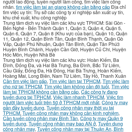
người lao động, tuyển người làm công, tìm việc làm công
nhân.
tìm việc làm tại an giang không cần bằng cấp
Địa chỉ
tìm việc uy tín: Trụ sở các công ty xí nghiệp sản xuất uy tín,
khu chế xuất, khu công nghiệp
Trung tâm dịch vụ việc làm các khu vực TPHCM: Sài Gòn -
Bến Nghé - Bến Thành Quận 1, Quận 3, Quận 4, Quận 5,
Quận 6, Quận 7, Quận 8 (Khu vực của bạn), Quận 10, Quận
11, Quận 12, Quận Bình Tân, Quận Bình Thạnh, Quận Gò
Vấp, Quận Phú Nhuận, Quận Tân Bình, Quận Tân Phú3
Huyện Bình Chánh, Huyện Cần Giờ, Huyện Củ Chi, Huyện
Hóc Môn, Huyện Nhà Bè
Trung tâm dịch vụ việc làm các khu vực: Hoàn Kiếm, Ba
Đình, Đống Đa, và Hai Bà Trưng, Ba Đình, Bắc Từ Liêm,
Cầu Giấy, Đống Đa, Hà Đông, Hai Bà Trưng, Hoàn Kiếm,
Hoàng Mai, Long Biên, Nam Từ Liêm, Tây Hồ, Thanh Xuân
Cần tìm việc làm gấp
,
Tìm việc làm tại TPHCM
,
Tìm việc làm
cho nữ tại TPHCM
,
Tìm việc làm không cần độ tuổi
,
Tìm việc
làm tại TPHCM không cần bằng cấp
,
Các công ty đang
tuyển dụng tại TPHCM
,
Việc làm nhanh TPHCM
,
Việc tìm
người làm việc tuổi trên 50 ở TPHCM mới nhất
,
Công ty may
gần đầy tuyển dụng
,
Tuyển công nhân may thời vụ tại
TPHCM
,
Tuyển công nhân may không cần kinh nghiệm
,
Cần tuyển công nhân may Bình Tân
,
Công ty may Quận 9
tuyển dụng
,
Tuyển công nhân may bao AN ở
,
Tuyển dụng
công nhân may
,
Tuyển công nhân may tại Thuận An, Bình