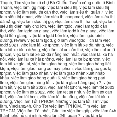
Thạnh, Tìm việc làm ở chợ Bà Chiểu, Tuyển công nhân ở Bình
Thạnh, việc làm, gg map, việc làm siêu thị, việc làm siêu thị
tphcm, việc làm siêu thị cần thơ, việc làm siêu thị quận 7, việc
làm siêu thị emart, việc làm siêu thị coopmart, việc làm siêu thị
đà nẵng, việc làm siêu thị go, việc làm siêu thị hà nội, việc làm
siêu thị điện máy chợ lớn, việc làm tgdd, việc làm tgdd cần
thơ, việc làm tgdd an giang, việc làm tgdd kiên giang, việc làm
tgdd tiền giang, việc làm tgdd bến tre, việc làm tgdd bình
dương, review việc làm tgdd, giờ làm việc tgdd, lịch làm việc
tgdd 2021, việc làm lái xe tphcm, việc làm lái xe đà nẵng, việc
làm lái xe bình dương, việc làm lái xe cần thơ, việc làm lái xe ở
tphcm, việc làm lái xe b2 đà nẵng mới nhất, việc làm lái xe hà
nội, việc làm lái xe hải phòng, việc làm lái xe b2 tphcm, việc
làm lái xe gia lai, việc làm giao hàng, việc làm giao hàng tiết
kiệm, việc làm giao hàng xe máy tphcm, việc làm giao gas tại
tphcm, việc làm giao nhận, việc làm giao nhận xuất nhập
khẩu, việc làm giao hàng quận 6, việc làm giao hàng part
time, việc làm giao hàng tết, việc làm giao hàng quận 7, việc
làm tết, việc làm tết 2023, việc làm tết tphcm, việc làm tết 2023
tphcm, việc làm tết 2022, việc làm tết tại nhà, việc làm tết cần
thơ, việc làm tết hcm, việc làm tết đà nẵng, việc làm tết bình
dương, Việc làm Tốt TPHCM, Những việc làm tốt, Tìm việc
làm, Vieclam24h, Cho Tốt việc làm TPHCM, Tìm việc làm
TPHCM, Việc làm Tốt nhất, Cần tìm việc làm gấp, việc làm 24h
thành phố hồ chí minh, việc làm 24h quận 7, việc làm tại