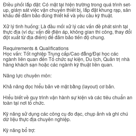
Điều phối lắp đặt: Có mặt tại hiện trường trong quá trình set-
up, giám sát việc vận chuyển thiết bị, lắp đặt khung rạp, sân
khấu để đảm bảo đúng thiết kế và yêu cầu kỹ thuật.
Xử lý tình huống: Là đầu mối xử lý các vấn đề phát sinh tại
thực địa (ví dụ: vấn đề điện áp, không gian thi công, thay đổi
đột xuất từ địa điểm) để đảm bảo tiến độ chung.
Requirements & Qualifications
Học vấn: Tốt nghiệp Trung cấp/Cao đẳng/Đại học các
ngành liên quan đến Tổ chức sự kiện, Du lịch, Quản trị nhà
hàng khách sạn hoặc các ngành kỹ thuật liên quan.
Năng lực chuyên môn:
Khả năng đọc hiểu bản vẽ mặt bằng (layout) cơ bản.
Hiểu biết về quy trình vận hành sự kiện và các tiêu chuẩn an
toàn tại nơi tổ chức.
Kỹ năng sử dụng các công cụ đo đạc, chụp ảnh và ghi chú
dữ liệu thực địa chuyên nghiệp.
Kỹ năng bổ trợ: