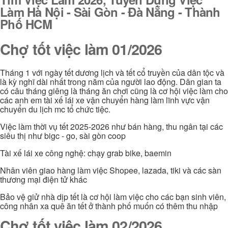
Làm Hà Nội - Sài Gòn - Đà Nẵng - Thành
Phố HCM
Chợ tốt việc làm 01/2026
Tháng 1 với ngày tết dương lịch và tết cổ truyền của dân tộc và
là kỳ nghĩ dài nhất trong năm của người lao động. Dân gian ta
có câu tháng giêng là tháng ăn chơi cũng là cơ hội việc làm cho
các anh em tài xế lái xe vận chuyển hàng làm lĩnh vực vận
chuyển du lịch mc tổ chức tiệc.
Việc làm thời vụ tết 2025-2026 như bán hàng, thu ngân tại các
siêu thị như bigc - go, sài gòn coop
Tài xế lái xe công nghệ: chạy grab bike, baemin
Nhân viên giao hàng làm việc Shopee, lazada, tiki và các sàn
thương mại điện tử khác
Bảo vệ giử nhà dịp tết là cơ hội làm việc cho các bạn sinh viên,
công nhân xa quê ăn tết ở thành phố muốn có thêm thu nhập
Chợ tốt việc làm 02/2026