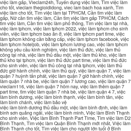
việc làm gấp, Vieclam24h, Tuyển dụng việc làm, Tìm việc làm
cho tốt, vieclam thegioididong, viec lam bach hoa xanh, Tìm
việc làm cho tốt, Tìm việc làm tại TPHCM, Cần tìm việc làm
gấp, Nữ cần tìm việc làm, Cần tìm việc làm gấp TPHCM, Cách
tìm việc làm, Cần tìm việc làm phổ thông, Tìm việc làm tại nhà,
việc làm tphcm, việc làm tphcm 2022, việc làm tphcm cho sinh
viên, việc làm tphcm bao ăn ở, việc làm tphcm part time, việc
làm tphcm không cần bằng cấp, việc làm tphcm facebook, việc
làm tphcm hoteljob, việc làm tphcm lương cao, việc làm tphcm
không yêu cầu kinh nghiệm, việc làm thủ đức, việc làm thủ
công tại nhà, việc làm thủ dầu một, việc làm thủ kho, việc làm
thủ kho tại tphcm, việc làm thủ đức part time, việc làm thủ đức
cho sinh viên, việc làm thủ công tại nhà tphcm, việc làm thủ
đức giờ hành chính, việc làm thủ quỹ, việc làm quận 7, việc làm
quận 7 huỳnh tấn phát, việc làm quận 7 giờ hành chính, việc
làm quận 7 nhà be, việc làm quận 7 lương cao, việc làm quận 7
vieclam116, việc làm quận 7 hôm nay, việc làm thêm quận 7
part time, tìm việc làm quận 7 nhà bè, việc làm quận 4 7, việc
làm bình dương, việc làm bình thạnh, việc làm bình tân, việc
làm bình chánh, việc làm bảo vệ
việc làm bình dương thủ dầu một, việc làm bình định, việc làm
bình sơn quảng ngãi, việc làm bình minh, Việc làm Bình Thạnh
cho sinh viên, Việc làm Bình Thạnh Part Time, Tìm việc làm D2
Bình Thạnh, Tìm việc làm Quận Bình Thạnh mới nhất, Việc làm
Bình Thạnh cho tốt, Tìm việc làm cho người lớn tuổi ở Bình