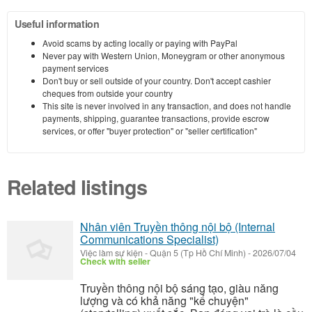
Useful information
Avoid scams by acting locally or paying with PayPal
Never pay with Western Union, Moneygram or other anonymous
payment services
Don't buy or sell outside of your country. Don't accept cashier
cheques from outside your country
This site is never involved in any transaction, and does not handle
payments, shipping, guarantee transactions, provide escrow
services, or offer "buyer protection" or "seller certification"
Related listings
Nhân viên Truyền thông nội bộ (Internal
Communications Specialist)
Việc làm sự kiện
-
Quận 5 (Tp Hồ Chí Minh)
-
2026/07/04
Check with seller
Truyền thông nội bộ sáng tạo, giàu năng
lượng và có khả năng "kể chuyện"