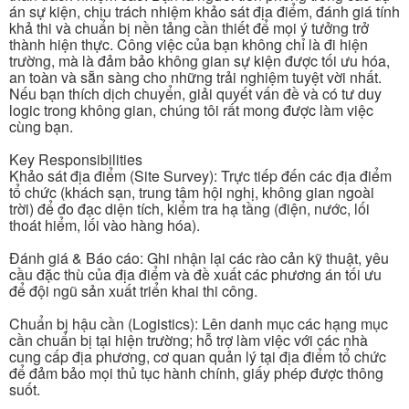
án sự kiện, chịu trách nhiệm khảo sát địa điểm, đánh giá tính
khả thi và chuẩn bị nền tảng cần thiết để mọi ý tưởng trở
thành hiện thực. Công việc của bạn không chỉ là đi hiện
trường, mà là đảm bảo không gian sự kiện được tối ưu hóa,
an toàn và sẵn sàng cho những trải nghiệm tuyệt vời nhất.
Nếu bạn thích dịch chuyển, giải quyết vấn đề và có tư duy
logic trong không gian, chúng tôi rất mong được làm việc
cùng bạn.
Key Responsibilities
Khảo sát địa điểm (Site Survey): Trực tiếp đến các địa điểm
tổ chức (khách sạn, trung tâm hội nghị, không gian ngoài
trời) để đo đạc diện tích, kiểm tra hạ tầng (điện, nước, lối
thoát hiểm, lối vào hàng hóa).
Đánh giá & Báo cáo: Ghi nhận lại các rào cản kỹ thuật, yêu
cầu đặc thù của địa điểm và đề xuất các phương án tối ưu
để đội ngũ sản xuất triển khai thi công.
Chuẩn bị hậu cần (Logistics): Lên danh mục các hạng mục
cần chuẩn bị tại hiện trường; hỗ trợ làm việc với các nhà
cung cấp địa phương, cơ quan quản lý tại địa điểm tổ chức
để đảm bảo mọi thủ tục hành chính, giấy phép được thông
suốt.