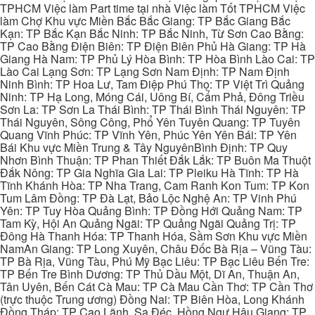
TPHCM Việc làm Part time tại nhà Việc làm Tốt TPHCM Việc
làm Chợ Khu vực Miền Bắc Bắc Giang: TP Bắc Giang Bắc
Kạn: TP Bắc Kạn Bắc Ninh: TP Bắc Ninh, Từ Sơn Cao Bằng:
TP Cao Bằng Điện Biên: TP Điện Biên Phủ Hà Giang: TP Hà
Giang Hà Nam: TP Phủ Lý Hòa Bình: TP Hòa Bình Lào Cai: TP
Lào Cai Lạng Sơn: TP Lạng Sơn Nam Định: TP Nam Định
Ninh Bình: TP Hoa Lư, Tam Điệp Phú Thọ: TP Việt Trì Quảng
Ninh: TP Hạ Long, Móng Cái, Uông Bí, Cẩm Phả, Đông Triều
Sơn La: TP Sơn La Thái Bình: TP Thái Bình Thái Nguyên: TP
Thái Nguyên, Sông Công, Phổ Yên Tuyên Quang: TP Tuyên
Quang Vĩnh Phúc: TP Vĩnh Yên, Phúc Yên Yên Bái: TP Yên
Bái Khu vực Miền Trung & Tây NguyênBình Định: TP Quy
Nhơn Bình Thuận: TP Phan Thiết Đắk Lắk: TP Buôn Ma Thuột
Đắk Nông: TP Gia Nghĩa Gia Lai: TP Pleiku Hà Tĩnh: TP Hà
Tĩnh Khánh Hòa: TP Nha Trang, Cam Ranh Kon Tum: TP Kon
Tum Lâm Đồng: TP Đà Lạt, Bảo Lộc Nghệ An: TP Vinh Phú
Yên: TP Tuy Hòa Quảng Bình: TP Đồng Hới Quảng Nam: TP
Tam Kỳ, Hội An Quảng Ngãi: TP Quảng Ngãi Quảng Trị: TP
Đông Hà Thanh Hóa: TP Thanh Hóa, Sầm Sơn Khu vực Miền
NamAn Giang: TP Long Xuyên, Châu Đốc Bà Rịa – Vũng Tàu:
TP Bà Rịa, Vũng Tàu, Phú Mỹ Bạc Liêu: TP Bạc Liêu Bến Tre:
TP Bến Tre Bình Dương: TP Thủ Dầu Một, Dĩ An, Thuận An,
Tân Uyên, Bến Cát Cà Mau: TP Cà Mau Cần Thơ: TP Cần Thơ
(trực thuộc Trung ương) Đồng Nai: TP Biên Hòa, Long Khánh
Đồng Tháp: TP Cao Lãnh, Sa Đéc, Hồng Ngự Hậu Giang: TP