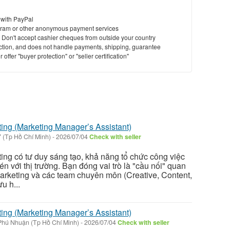
 with PayPal
ram or other anonymous payment services
y. Don't accept cashier cheques from outside your country
saction, and does not handle payments, shipping, guarantee
offer "buyer protection" or "seller certification"
ing (Marketing Manager’s Assistant)
 (Tp Hồ Chí Minh)
-
2026/07/04
Check with seller
ing có tư duy sáng tạo, khả năng tổ chức công việc
n với thị trường. Bạn đóng vai trò là "cầu nối" quan
arketing và các team chuyên môn (Creative, Content,
ưu h...
ing (Marketing Manager’s Assistant)
hú Nhuận (Tp Hồ Chí Minh)
-
2026/07/04
Check with seller