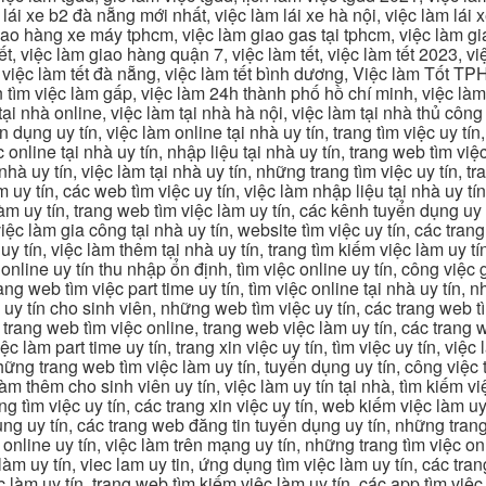
 lái xe b2 đà nẵng mới nhất, việc làm lái xe hà nội, việc làm lái 
 giao hàng xe máy tphcm, việc làm giao gas tại tphcm, việc làm 
, việc làm giao hàng quận 7, việc làm tết, việc làm tết 2023, việ
hcm, việc làm tết đà nẵng, việc làm tết bình dương, Việc làm Tốt
m việc làm gấp, việc làm 24h thành phố hồ chí minh, việc làm 2
 tại nhà online, việc làm tại nhà hà nội, việc làm tại nhà thủ côn
n dụng uy tín, việc làm online tại nhà uy tín, trang tìm việc uy tín
 online tại nhà uy tín, nhập liệu tại nhà uy tín, trang web tìm việc
 nhà uy tín, việc làm tại nhà uy tín, những trang tìm việc uy tín,
 uy tín, các web tìm việc uy tín, việc làm nhập liệu tại nhà uy tí
làm uy tín, trang web tìm việc làm uy tín, các kênh tuyển dụng uy 
 việc làm gia công tại nhà uy tín, website tìm việc uy tín, các tra
 tín, việc làm thêm tại nhà uy tín, trang tìm kiếm việc làm uy tín
online uy tín thu nhập ổn định, tìm việc online uy tín, công việc 
trang web tìm việc part time uy tín, tìm việc online tại nhà uy tín,
c uy tín cho sinh viên, những web tìm việc uy tín, các trang web t
ác trang web tìm việc online, trang web việc làm uy tín, các trang
 làm part time uy tín, trang xin việc uy tín, tìm việc uy tín, việc
, những trang web tìm việc làm uy tín, tuyển dụng uy tín, công việ
 làm thêm cho sinh viên uy tín, việc làm uy tín tại nhà, tìm kiếm 
ng tìm việc uy tín, các trang xin việc uy tín, web kiếm việc làm uy 
ụng uy tín, các trang web đăng tin tuyển dụng uy tín, những trang
m online uy tín, việc làm trên mạng uy tín, những trang tìm việc on
 làm uy tín, viec lam uy tin, ứng dụng tìm việc làm uy tín, các t
làm uy tín, trang web tìm kiếm việc làm uy tín, các app tìm việc u