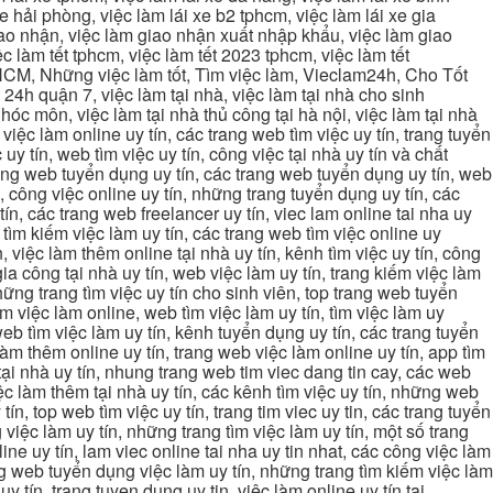
xe hải phòng, việc làm lái xe b2 tphcm, việc làm lái xe gia
giao nhận, việc làm giao nhận xuất nhập khẩu, việc làm giao
c làm tết tphcm, việc làm tết 2023 tphcm, việc làm tết
 TPHCM, Những việc làm tốt, Tìm việc làm, Vieclam24h, Cho Tốt
4h quận 7, việc làm tại nhà, việc làm tại nhà cho sinh
g hóc môn, việc làm tại nhà thủ công tại hà nội, việc làm tại nhà
, việc làm online uy tín, các trang web tìm việc uy tín, trang tuyển
 uy tín, web tìm việc uy tín, công việc tại nhà uy tín và chất
 trang web tuyển dụng uy tín, các trang web tuyển dụng uy tín, web
n, công việc online uy tín, những trang tuyển dụng uy tín, các
tín, các trang web freelancer uy tín, viec lam online tai nha uy
ng tìm kiếm việc làm uy tín, các trang web tìm việc online uy
, việc làm thêm online tại nhà uy tín, kênh tìm việc uy tín, công
gia công tại nhà uy tín, web việc làm uy tín, trang kiếm việc làm
 những trang tìm việc uy tín cho sinh viên, top trang web tuyển
ìm việc làm online, web tìm việc làm uy tín, tìm việc làm uy
 web tìm việc làm uy tín, kênh tuyển dụng uy tín, các trang tuyển
 làm thêm online uy tín, trang web việc làm online uy tín, app tìm
c tại nhà uy tín, nhung trang web tim viec dang tin cay, các web
việc làm thêm tại nhà uy tín, các kênh tìm việc uy tín, những web
tín, top web tìm việc uy tín, trang tim viec uy tin, các trang tuyển
 việc làm uy tín, những trang tìm việc làm uy tín, một số trang
line uy tín, lam viec online tai nha uy tin nhat, các công việc làm
rang web tuyển dụng việc làm uy tín, những trang tìm kiếm việc làm
y tín, trang tuyen dung uy tin, việc làm online uy tín tại