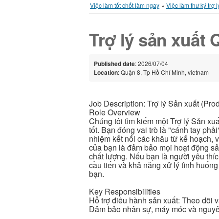
Việc làm tốt chốt làm ngay
»
Việc làm thư ký trợ l
Trợ lý sản xuất 
Published date
: 2026/07/04
Location
: Quận 8, Tp Hồ Chí Minh, vietnam
Job Description: Trợ lý Sản xuất (Prod
Role Overview
Chúng tôi tìm kiếm một Trợ lý Sản xuấ
tốt. Bạn đóng vai trò là "cánh tay phả
nhiệm kết nối các khâu từ kế hoạch, vậ
của bạn là đảm bảo mọi hoạt động sản 
chất lượng. Nếu bạn là người yêu thí
cầu tiến và khả năng xử lý tình huốn
bạn.
Key Responsibilities
Hỗ trợ điều hành sản xuất: Theo dõi v
Đảm bảo nhân sự, máy móc và nguyên 