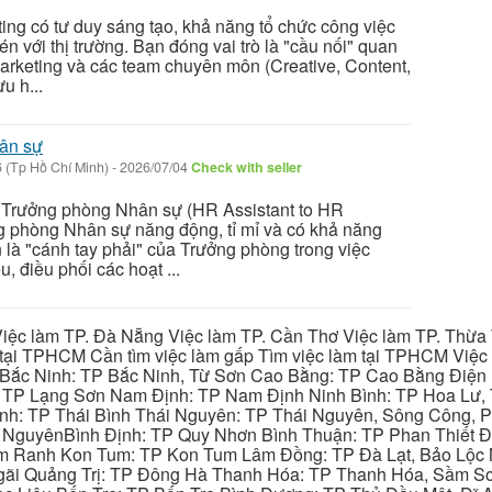
ing có tư duy sáng tạo, khả năng tổ chức công việc
n với thị trường. Bạn đóng vai trò là "cầu nối" quan
arketing và các team chuyên môn (Creative, Content,
ưu h...
hân sự
 (Tp Hồ Chí Minh)
-
2026/07/04
Check with seller
lý Trưởng phòng Nhân sự (HR Assistant to HR
g phòng Nhân sự năng động, tỉ mỉ và có khả năng
n là "cánh tay phải" của Trưởng phòng trong việc
u, điều phối các hoạt ...
iệc làm TP. Đà Nẵng Việc làm TP. Cần Thơ Việc làm TP. Thừa T
ại TPHCM Cần tìm việc làm gấp Tìm việc làm tại TPHCM Việc 
 Bắc Ninh: TP Bắc Ninh, Từ Sơn Cao Bằng: TP Cao Bằng Điện
: TP Lạng Sơn Nam Định: TP Nam Định Ninh Bình: TP Hoa Lư, 
Bình: TP Thái Bình Thái Nguyên: TP Thái Nguyên, Sông Công,
y NguyênBình Định: TP Quy Nhơn Bình Thuận: TP Phan Thiết Đ
am Ranh Kon Tum: TP Kon Tum Lâm Đồng: TP Đà Lạt, Bảo Lộc
gãi Quảng Trị: TP Đông Hà Thanh Hóa: TP Thanh Hóa, Sầm S