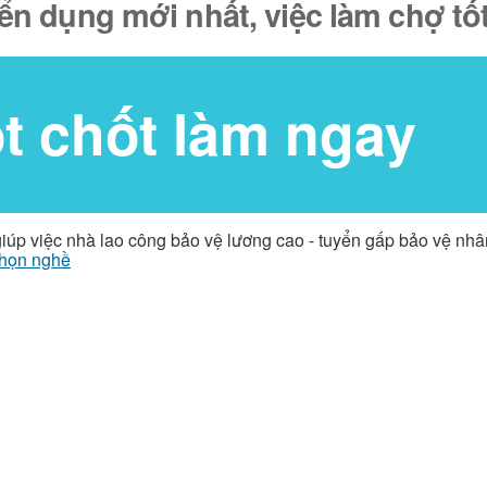
yển dụng mới nhất, việc làm chợ t
ốt chốt làm ngay
giúp việc nhà lao công bảo vệ lương cao - tuyển gấp bảo vệ nh
họn nghề