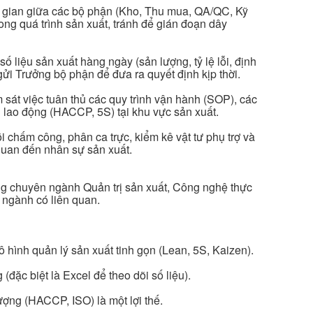
ng gian giữa các bộ phận (Kho, Thu mua, QA/QC, Kỹ
rong quá trình sản xuất, tránh để gián đoạn dây
ố liệu sản xuất hàng ngày (sản lượng, tỷ lệ lỗi, định
gửi Trưởng bộ phận để đưa ra quyết định kịp thời.
 sát việc tuân thủ các quy trình vận hành (SOP), các
 lao động (HACCP, 5S) tại khu vực sản xuất.
 chấm công, phân ca trực, kiểm kê vật tư phụ trợ và
 quan đến nhân sự sản xuất.
g chuyên ngành Quản trị sản xuất, Công nghệ thực
 ngành có liên quan.
ô hình quản lý sản xuất tinh gọn (Lean, 5S, Kaizen).
đặc biệt là Excel để theo dõi số liệu).
ượng (HACCP, ISO) là một lợi thế.