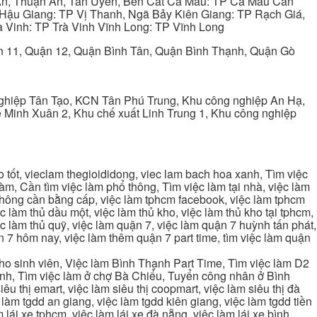
 An, Thuận An, Tân Uyên, Bến Cát Cà Mau: TP Cà Mau Cần
Hậu Giang: TP Vị Thanh, Ngã Bảy Kiên Giang: TP Rạch Giá,
 Vinh: TP Trà Vinh Vĩnh Long: TP Vĩnh Long
ận 11, Quận 12, Quận Bình Tân, Quận Bình Thạnh, Quận Gò
ghiệp Tân Tạo, KCN Tân Phú Trung, Khu công nghiệp An Hạ,
Minh Xuân 2, Khu chế xuất Linh Trung 1, Khu công nghiệp
tốt, vieclam thegioididong, viec lam bach hoa xanh, Tìm việc
m, Cần tìm việc làm phổ thông, Tìm việc làm tại nhà, việc làm
 không cần bằng cấp, việc làm tphcm facebook, việc làm tphcm
 làm thủ dầu một, việc làm thủ kho, việc làm thủ kho tại tphcm,
ệc làm thủ quỹ, việc làm quận 7, việc làm quận 7 huỳnh tấn phát,
 7 hôm nay, việc làm thêm quận 7 part time, tìm việc làm quận
cho sinh viên, Việc làm Bình Thạnh Part Time, Tìm việc làm D2
ạnh, Tìm việc làm ở chợ Bà Chiểu, Tuyển công nhân ở Bình
iêu thị emart, việc làm siêu thị coopmart, việc làm siêu thị đà
c làm tgdd an giang, việc làm tgdd kiên giang, việc làm tgdd tiền
 lái xe tphcm, việc làm lái xe đà nẵng, việc làm lái xe bình