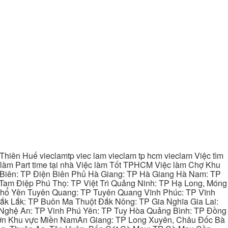
hiên Huế vieclamtp viec lam vieclam tp hcm vieclam Việc tìm
làm Part time tại nhà Việc làm Tốt TPHCM Việc làm Chợ Khu
 Biên: TP Điện Biên Phủ Hà Giang: TP Hà Giang Hà Nam: TP
Tam Điệp Phú Thọ: TP Việt Trì Quảng Ninh: TP Hạ Long, Móng
 Phổ Yên Tuyên Quang: TP Tuyên Quang Vĩnh Phúc: TP Vĩnh
ắk Lắk: TP Buôn Ma Thuột Đắk Nông: TP Gia Nghĩa Gia Lai:
 Nghệ An: TP Vinh Phú Yên: TP Tuy Hòa Quảng Bình: TP Đồng
ơn Khu vực Miền NamAn Giang: TP Long Xuyên, Châu Đốc Bà