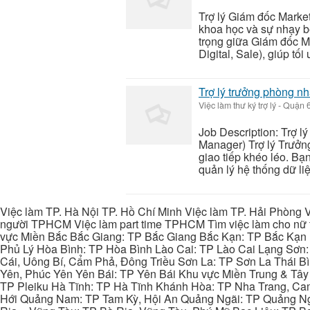
Trợ lý Giám đốc Market
khoa học và sự nhạy bé
trọng giữa Giám đốc M
Digital, Sale), giúp tối 
Trợ lý trưởng phòng n
Việc làm thư ký trợ lý
-
Quận 6
Job Description: Trợ 
Manager) Trợ lý Trưởn
giao tiếp khéo léo. Bạ
quản lý hệ thống dữ liệ
Việc làm TP. Hà Nội TP. Hồ Chí Minh Việc làm TP. Hải Phòng V
người TPHCM Việc làm part time TPHCM Tìm việc làm cho nữ t
vực Miền Bắc Bắc Giang: TP Bắc Giang Bắc Kạn: TP Bắc Kạn
Phủ Lý Hòa Bình: TP Hòa Bình Lào Cai: TP Lào Cai Lạng Sơn
Cái, Uông Bí, Cẩm Phả, Đông Triều Sơn La: TP Sơn La Thái 
Yên, Phúc Yên Yên Bái: TP Yên Bái Khu vực Miền Trung & Tâ
TP Pleiku Hà Tĩnh: TP Hà Tĩnh Khánh Hòa: TP Nha Trang, C
Hới Quảng Nam: TP Tam Kỳ, Hội An Quảng Ngãi: TP Quảng N