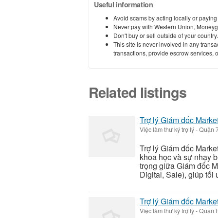
Useful information
Avoid scams by acting locally or paying
Never pay with Western Union, Moneyg
Don't buy or sell outside of your countr
This site is never involved in any tran
transactions, provide escrow services, or 
Related listings
Trợ lý Giám đốc Market
Việc làm thư ký trợ lý
-
Quận 7
Trợ lý Giám đốc Market
khoa học và sự nhạy bé
trọng giữa Giám đốc M
Digital, Sale), giúp tối 
Trợ lý Giám đốc Market
Việc làm thư ký trợ lý
-
Quận P