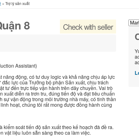
ý
»
Trợ lý sản xuất
Quận 8
Check with seller
C
Yo
ac
ad
uction Assistant)
L
t năng động, có tư duy logic và khả năng chịu áp lực
i" đắc lực của Trưởng bộ phận Sản xuất, chịu trách
t tư đến trực tiếp vận hành trên dây chuyền. Vai trò
xuất diễn ra trơn tru, đúng tiến độ và đạt tiêu chuẩn
ch sự vận động trong môi trường nhà máy, có tinh thần
g linh hoạt, chúng tôi rất mong được đồng hành cùng
à kiểm soát tiến độ sản xuất theo kế hoạch đã đề ra.
vật liệu luôn sẵn sàng theo ca làm việc.