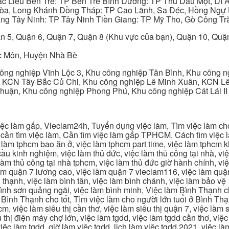
ạc Liêu Bến Tre: TP Bến Tre Bình Dương: TP Thủ Dầu Một, Dĩ
 Hòa, Long Khánh Đồng Tháp: TP Cao Lãnh, Sa Đéc, Hồng Ngự 
ng Tây Ninh: TP Tây Ninh Tiền Giang: TP Mỹ Tho, Gò Công Trà
n 5, Quận 6, Quận 7, Quận 8 (Khu vực của bạn), Quận 10, Qu
c Môn, Huyện Nhà Bè
ng nghiệp Vĩnh Lộc 3, Khu công nghiệp Tân Bình, Khu công n
 KCN Tây Bắc Củ Chi, Khu công nghiệp Lê Minh Xuân, KCN Lê 
Thuận, Khu công nghiệp Phong Phú, Khu công nghiệp Cát Lái II
c làm gấp, Vieclam24h, Tuyển dụng việc làm, Tìm việc làm cho 
cần tìm việc làm, Cần tìm việc làm gấp TPHCM, Cách tìm việc là
c làm tphcm bao ăn ở, việc làm tphcm part time, việc làm tphcm
u kinh nghiệm, việc làm thủ đức, việc làm thủ công tại nhà, việc
 làm thủ công tại nhà tphcm, việc làm thủ đức giờ hành chính, vi
àm quận 7 lương cao, việc làm quận 7 vieclam116, việc làm quận
 thạnh, việc làm bình tân, việc làm bình chánh, việc làm bảo vệ
 bình sơn quảng ngãi, việc làm bình minh, Việc làm Bình Thạnh 
Bình Thạnh cho tốt, Tìm việc làm cho người lớn tuổi ở Bình Th
m, việc làm siêu thị cần thơ, việc làm siêu thị quận 7, việc làm s
êu thị điện máy chợ lớn, việc làm tgdd, việc làm tgdd cần thơ, việ
ệc làm tgdd, giờ làm việc tgdd, lịch làm việc tgdd 2021, việc làm