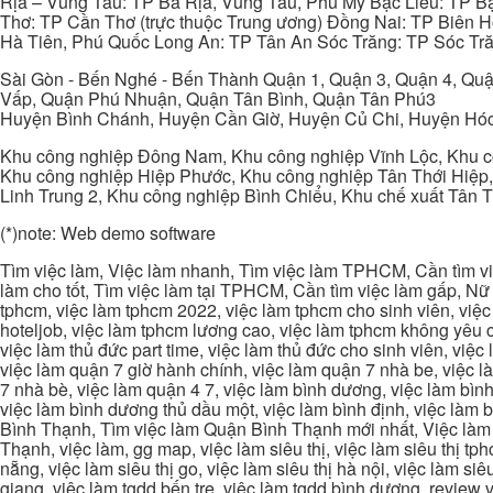
Rịa – Vũng Tàu: TP Bà Rịa, Vũng Tàu, Phú Mỹ Bạc Liêu: TP B
Thơ: TP Cần Thơ (trực thuộc Trung ương) Đồng Nai: TP Biên
Hà Tiên, Phú Quốc Long An: TP Tân An Sóc Trăng: TP Sóc Tră
Sài Gòn - Bến Nghé - Bến Thành Quận 1, Quận 3, Quận 4, Quậ
Vấp, Quận Phú Nhuận, Quận Tân Bình, Quận Tân Phú3
Huyện Bình Chánh, Huyện Cần Giờ, Huyện Củ Chi, Huyện Hó
Khu công nghiệp Đông Nam, Khu công nghiệp Vĩnh Lộc, Khu cô
Khu công nghiệp Hiệp Phước, Khu công nghiệp Tân Thới Hiệp,
Linh Trung 2, Khu công nghiệp Bình Chiểu, Khu chế xuất Tân 
(*)note: Web demo software
Tìm việc làm, Việc làm nhanh, Tìm việc làm TPHCM, Cần tìm việ
làm cho tốt, Tìm việc làm tại TPHCM, Cần tìm việc làm gấp, Nữ 
tphcm, việc làm tphcm 2022, việc làm tphcm cho sinh viên, việ
hoteljob, việc làm tphcm lương cao, việc làm tphcm không yêu cầ
việc làm thủ đức part time, việc làm thủ đức cho sinh viên, việc
việc làm quận 7 giờ hành chính, việc làm quận 7 nhà be, việc l
7 nhà bè, việc làm quận 4 7, việc làm bình dương, việc làm bình
việc làm bình dương thủ dầu một, việc làm bình định, việc làm
Bình Thạnh, Tìm việc làm Quận Bình Thạnh mới nhất, Việc làm 
Thạnh, việc làm, gg map, việc làm siêu thị, việc làm siêu thị tphc
nẵng, việc làm siêu thị go, việc làm siêu thị hà nội, việc làm si
giang, việc làm tgdd bến tre, việc làm tgdd bình dương, review vi