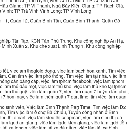
 An, Thuận An, Tân Uyên, Bến Cát Cà Mau: TP Cà Mau Cần
Hậu Giang: TP Vị Thanh, Ngã Bảy Kiên Giang: TP Rạch Giá,
 Vinh: TP Trà Vinh Vĩnh Long: TP Vĩnh Long
ận 11, Quận 12, Quận Bình Tân, Quận Bình Thạnh, Quận Gò
ghiệp Tân Tạo, KCN Tân Phú Trung, Khu công nghiệp An Hạ,
Minh Xuân 2, Khu chế xuất Linh Trung 1, Khu công nghiệp
tốt, vieclam thegioididong, viec lam bach hoa xanh, Tìm việc
m, Cần tìm việc làm phổ thông, Tìm việc làm tại nhà, việc làm
 không cần bằng cấp, việc làm tphcm facebook, việc làm tphcm
 làm thủ dầu một, việc làm thủ kho, việc làm thủ kho tại tphcm,
ệc làm thủ quỹ, việc làm quận 7, việc làm quận 7 huỳnh tấn phát,
 7 hôm nay, việc làm thêm quận 7 part time, tìm việc làm quận
cho sinh viên, Việc làm Bình Thạnh Part Time, Tìm việc làm D2
ạnh, Tìm việc làm ở chợ Bà Chiểu, Tuyển công nhân ở Bình
iêu thị emart, việc làm siêu thị coopmart, việc làm siêu thị đà
c làm tgdd an giang, việc làm tgdd kiên giang, việc làm tgdd tiền
 lái xe tphcm, việc làm lái xe đà nẵng, việc làm lái xe bình