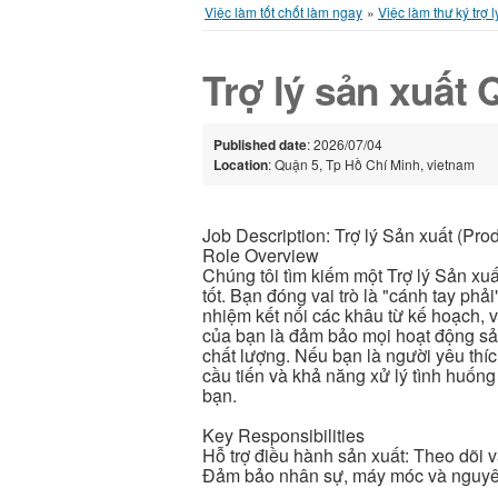
Việc làm tốt chốt làm ngay
»
Việc làm thư ký trợ l
Trợ lý sản xuất 
Published date
: 2026/07/04
Location
: Quận 5, Tp Hồ Chí Minh, vietnam
Job Description: Trợ lý Sản xuất (Prod
Role Overview
Chúng tôi tìm kiếm một Trợ lý Sản xuấ
tốt. Bạn đóng vai trò là "cánh tay phả
nhiệm kết nối các khâu từ kế hoạch, vậ
của bạn là đảm bảo mọi hoạt động sản 
chất lượng. Nếu bạn là người yêu thí
cầu tiến và khả năng xử lý tình huốn
bạn.
Key Responsibilities
Hỗ trợ điều hành sản xuất: Theo dõi v
Đảm bảo nhân sự, máy móc và nguyên 