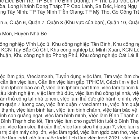
ạc Liêu Bến Tre: TP Bến Tre Bình Dương: TP Thủ Dầu Một, Dĩ
 Hòa, Long Khánh Đồng Tháp: TP Cao Lãnh, Sa Đéc, Hồng Ngự 
ng Tây Ninh: TP Tây Ninh Tiền Giang: TP Mỹ Tho, Gò Công Trà
n 5, Quận 6, Quận 7, Quận 8 (Khu vực của bạn), Quận 10, Qu
c Môn, Huyện Nhà Bè
ng nghiệp Vĩnh Lộc 3, Khu công nghiệp Tân Bình, Khu công n
 KCN Tây Bắc Củ Chi, Khu công nghiệp Lê Minh Xuân, KCN Lê 
Thuận, Khu công nghiệp Phong Phú, Khu công nghiệp Cát Lái II
c làm gấp, Vieclam24h, Tuyển dụng việc làm, Tìm việc làm cho 
cần tìm việc làm, Cần tìm việc làm gấp TPHCM, Cách tìm việc là
c làm tphcm bao ăn ở, việc làm tphcm part time, việc làm tphcm
u kinh nghiệm, việc làm thủ đức, việc làm thủ công tại nhà, việc
 làm thủ công tại nhà tphcm, việc làm thủ đức giờ hành chính, vi
àm quận 7 lương cao, việc làm quận 7 vieclam116, việc làm quận
 thạnh, việc làm bình tân, việc làm bình chánh, việc làm bảo vệ
 bình sơn quảng ngãi, việc làm bình minh, Việc làm Bình Thạnh 
Bình Thạnh cho tốt, Tìm việc làm cho người lớn tuổi ở Bình Th
m, việc làm siêu thị cần thơ, việc làm siêu thị quận 7, việc làm s
êu thị điện máy chợ lớn, việc làm tgdd, việc làm tgdd cần thơ, việ
ệc làm tgdd, giờ làm việc tgdd, lịch làm việc tgdd 2021, việc làm