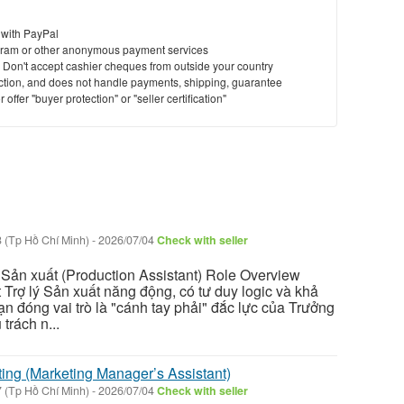
 with PayPal
ram or other anonymous payment services
y. Don't accept cashier cheques from outside your country
saction, and does not handle payments, shipping, guarantee
offer "buyer protection" or "seller certification"
 (Tp Hồ Chí Minh)
-
2026/07/04
Check with seller
ý Sản xuất (Production Assistant) Role Overview
 Trợ lý Sản xuất năng động, có tư duy logic và khả
ạn đóng vai trò là "cánh tay phải" đắc lực của Trưởng
trách n...
ing (Marketing Manager’s Assistant)
 (Tp Hồ Chí Minh)
-
2026/07/04
Check with seller