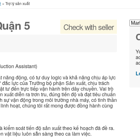
ý
»
Trợ lý sản xuất
Quận 5
Check with seller
C
Yo
ac
ad
uction Assistant)
L
t năng động, có tư duy logic và khả năng chịu áp lực
i" đắc lực của Trưởng bộ phận Sản xuất, chịu trách
t tư đến trực tiếp vận hành trên dây chuyền. Vai trò
xuất diễn ra trơn tru, đúng tiến độ và đạt tiêu chuẩn
ch sự vận động trong môi trường nhà máy, có tinh thần
g linh hoạt, chúng tôi rất mong được đồng hành cùng
à kiểm soát tiến độ sản xuất theo kế hoạch đã đề ra.
vật liệu luôn sẵn sàng theo ca làm việc.