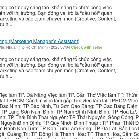
ing có tư duy sáng tạo, khả năng tổ chức công việc
n với thị trường. Bạn đóng vai trò là "cầu nối" quan
arketing và các team chuyên môn (Creative, Content,
ưu h...
ing (Marketing Manager’s Assistant)
hú Nhuận (Tp Hồ Chí Minh)
-
2026/07/04
Check with seller
ing có tư duy sáng tạo, khả năng tổ chức công việc
n với thị trường. Bạn đóng vai trò là "cầu nối" quan
arketing và các team chuyên môn (Creative, Content,
ưu h...
iệc làm TP. Đà Nẵng Việc làm TP. Cần Thơ Việc làm TP. Thừa T
ại TPHCM Cần tìm việc làm gấp Tìm việc làm tại TPHCM Việc 
 Bắc Ninh: TP Bắc Ninh, Từ Sơn Cao Bằng: TP Cao Bằng Điện
: TP Lạng Sơn Nam Định: TP Nam Định Ninh Bình: TP Hoa Lư, 
Bình: TP Thái Bình Thái Nguyên: TP Thái Nguyên, Sông Công,
y NguyênBình Định: TP Quy Nhơn Bình Thuận: TP Phan Thiết Đ
am Ranh Kon Tum: TP Kon Tum Lâm Đồng: TP Đà Lạt, Bảo Lộc
gãi Quảng Trị: TP Đông Hà Thanh Hóa: TP Thanh Hóa, Sầm S