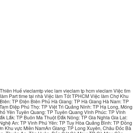
hiên Huế vieclamtp viec lam vieclam tp hcm vieclam Việc tìm
làm Part time tại nhà Việc làm Tốt TPHCM Việc làm Chợ Khu
 Biên: TP Điện Biên Phủ Hà Giang: TP Hà Giang Hà Nam: TP
Tam Điệp Phú Thọ: TP Việt Trì Quảng Ninh: TP Hạ Long, Móng
 Phổ Yên Tuyên Quang: TP Tuyên Quang Vĩnh Phúc: TP Vĩnh
ắk Lắk: TP Buôn Ma Thuột Đắk Nông: TP Gia Nghĩa Gia Lai:
 Nghệ An: TP Vinh Phú Yên: TP Tuy Hòa Quảng Bình: TP Đồng
ơn Khu vực Miền NamAn Giang: TP Long Xuyên, Châu Đốc Bà