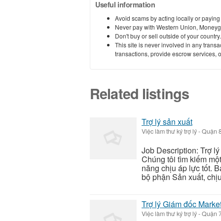
Useful information
Avoid scams by acting locally or paying
Never pay with Western Union, Moneyg
Don't buy or sell outside of your countr
This site is never involved in any tran
transactions, provide escrow services, or 
Related listings
Trợ lý sản xuất
Việc làm thư ký trợ lý
-
Quận 8
Job Description: Trợ l
Chúng tôi tìm kiếm một
năng chịu áp lực tốt. B
bộ phận Sản xuất, chịu 
Trợ lý Giám đốc Market
Việc làm thư ký trợ lý
-
Quận 7