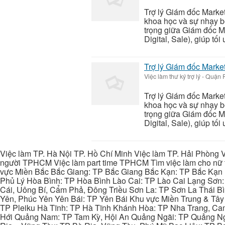
Trợ lý Giám đốc Market
khoa học và sự nhạy bé
trọng giữa Giám đốc M
Digital, Sale), giúp tối 
Trợ lý Giám đốc Market
Việc làm thư ký trợ lý
-
Quận P
Trợ lý Giám đốc Market
khoa học và sự nhạy bé
trọng giữa Giám đốc M
Digital, Sale), giúp tối 
Việc làm TP. Hà Nội TP. Hồ Chí Minh Việc làm TP. Hải Phòng V
người TPHCM Việc làm part time TPHCM Tìm việc làm cho nữ t
vực Miền Bắc Bắc Giang: TP Bắc Giang Bắc Kạn: TP Bắc Kạn
Phủ Lý Hòa Bình: TP Hòa Bình Lào Cai: TP Lào Cai Lạng Sơn
Cái, Uông Bí, Cẩm Phả, Đông Triều Sơn La: TP Sơn La Thái 
Yên, Phúc Yên Yên Bái: TP Yên Bái Khu vực Miền Trung & Tâ
TP Pleiku Hà Tĩnh: TP Hà Tĩnh Khánh Hòa: TP Nha Trang, C
Hới Quảng Nam: TP Tam Kỳ, Hội An Quảng Ngãi: TP Quảng N