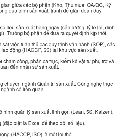
ng gian giữa các bộ phận (Kho, Thu mua, QA/QC, Kỹ
rong quá trình sản xuất, tránh để gián đoạn dây
ố liệu sản xuất hàng ngày (sản lượng, tỷ lệ lỗi, định
gửi Trưởng bộ phận để đưa ra quyết định kịp thời.
 sát việc tuân thủ các quy trình vận hành (SOP), các
 lao động (HACCP, 5S) tại khu vực sản xuất.
 chấm công, phân ca trực, kiểm kê vật tư phụ trợ và
 quan đến nhân sự sản xuất.
g chuyên ngành Quản trị sản xuất, Công nghệ thực
 ngành có liên quan.
ô hình quản lý sản xuất tinh gọn (Lean, 5S, Kaizen).
đặc biệt là Excel để theo dõi số liệu).
ượng (HACCP, ISO) là một lợi thế.