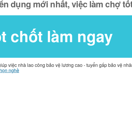
yển dụng mới nhất, việc làm chợ t
ốt chốt làm ngay
giúp việc nhà lao công bảo vệ lương cao - tuyển gấp bảo vệ nh
họn nghề