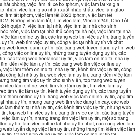
xe hải phòng, việc làm lái xe b2 tphcm, việc làm lái xe gia
giao nhận, việc làm giao nhận xuất nhập khẩu, việc làm giao
c làm tết tphcm, việc làm tết 2023 tphcm, việc làm tết
 TPHCM, Những việc làm tốt, Tìm việc làm, Vieclam24h, Cho Tốt
4h quận 7, việc làm tại nhà, việc làm tại nhà cho sinh
g hóc môn, việc làm tại nhà thủ công tại hà nội, việc làm tại nhà
, việc làm online uy tín, các trang web tìm việc uy tín, trang tuyển
 uy tín, web tìm việc uy tín, công việc tại nhà uy tín và chất
 trang web tuyển dụng uy tín, các trang web tuyển dụng uy tín, web
n, công việc online uy tín, những trang tuyển dụng uy tín, các
tín, các trang web freelancer uy tín, viec lam online tai nha uy
ng tìm kiếm việc làm uy tín, các trang web tìm việc online uy
, việc làm thêm online tại nhà uy tín, kênh tìm việc uy tín, công
gia công tại nhà uy tín, web việc làm uy tín, trang kiếm việc làm
 những trang tìm việc uy tín cho sinh viên, top trang web tuyển
ìm việc làm online, web tìm việc làm uy tín, tìm việc làm uy
 web tìm việc làm uy tín, kênh tuyển dụng uy tín, các trang tuyển
 làm thêm online uy tín, trang web việc làm online uy tín, app tìm
c tại nhà uy tín, nhung trang web tim viec dang tin cay, các web
việc làm thêm tại nhà uy tín, các kênh tìm việc uy tín, những web
tín, top web tìm việc uy tín, trang tim viec uy tin, các trang tuyển
 việc làm uy tín, những trang tìm việc làm uy tín, một số trang
line uy tín, lam viec online tai nha uy tin nhat, các công việc làm
rang web tuyển dụng việc làm uy tín, những trang tìm kiếm việc làm
y tín, trang tuyen dung uy tin, việc làm online uy tín tại