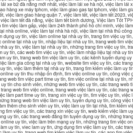
 lái xe b2 đà nẵng mới nhất, việc làm lái xe hà nội, việc làm lái 
 giao hàng xe máy tphcm, việc làm giao gas tại tphcm, việc làm 
, việc làm giao hàng quận 7, việc làm tết, việc làm tết 2023, việ
hcm, việc làm tết đà nẵng, việc làm tết bình dương, Việc làm Tốt
m việc làm gấp, việc làm 24h thành phố hồ chí minh, việc làm 2
 tại nhà online, việc làm tại nhà hà nội, việc làm tại nhà thủ côn
n dụng uy tín, việc làm online tại nhà uy tín, trang tìm việc uy tín
 online tại nhà uy tín, nhập liệu tại nhà uy tín, trang web tìm việc
 nhà uy tín, việc làm tại nhà uy tín, những trang tìm việc uy tín,
 uy tín, các web tìm việc uy tín, việc làm nhập liệu tại nhà uy tí
làm uy tín, trang web tìm việc làm uy tín, các kênh tuyển dụng uy 
 việc làm gia công tại nhà uy tín, website tìm việc uy tín, các tra
 tín, việc làm thêm tại nhà uy tín, trang tìm kiếm việc làm uy tín
online uy tín thu nhập ổn định, tìm việc online uy tín, công việc 
trang web tìm việc part time uy tín, tìm việc online tại nhà uy tín,
c uy tín cho sinh viên, những web tìm việc uy tín, các trang web t
ác trang web tìm việc online, trang web việc làm uy tín, các trang
 làm part time uy tín, trang xin việc uy tín, tìm việc uy tín, việc
, những trang web tìm việc làm uy tín, tuyển dụng uy tín, công việ
 làm thêm cho sinh viên uy tín, việc làm uy tín tại nhà, tìm kiếm 
ng tìm việc uy tín, các trang xin việc uy tín, web kiếm việc làm uy 
ụng uy tín, các trang web đăng tin tuyển dụng uy tín, những trang
m online uy tín, việc làm trên mạng uy tín, những trang tìm việc on
 làm uy tín, viec lam uy tin, ứng dụng tìm việc làm uy tín, các t
làm uy tín, trang web tìm kiếm việc làm uy tín, các app tìm việc u