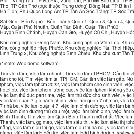
Rịa – Vũng Tàu: TP Bà Rịa, Vũng Tàu, Phú Mỹ Bạc Liêu: TP B
Thơ: TP Cần Thơ (trực thuộc Trung ương) Đồng Nai: TP Biên
Hà Tiên, Phú Quốc Long An: TP Tân An Sóc Trăng: TP Sóc Tră
Sài Gòn - Bến Nghé - Bến Thành Quận 1, Quận 3, Quận 4, Quậ
Vấp, Quận Phú Nhuận, Quận Tân Bình, Quận Tân Phú3
Huyện Bình Chánh, Huyện Cần Giờ, Huyện Củ Chi, Huyện Hó
Khu công nghiệp Đông Nam, Khu công nghiệp Vĩnh Lộc, Khu cô
Khu công nghiệp Hiệp Phước, Khu công nghiệp Tân Thới Hiệp,
Linh Trung 2, Khu công nghiệp Bình Chiểu, Khu chế xuất Tân 
(*)note: Web demo software
Tìm việc làm, Việc làm nhanh, Tìm việc làm TPHCM, Cần tìm việ
làm cho tốt, Tìm việc làm tại TPHCM, Cần tìm việc làm gấp, Nữ 
tphcm, việc làm tphcm 2022, việc làm tphcm cho sinh viên, việ
hoteljob, việc làm tphcm lương cao, việc làm tphcm không yêu cầ
việc làm thủ đức part time, việc làm thủ đức cho sinh viên, việc
việc làm quận 7 giờ hành chính, việc làm quận 7 nhà be, việc l
7 nhà bè, việc làm quận 4 7, việc làm bình dương, việc làm bình
việc làm bình dương thủ dầu một, việc làm bình định, việc làm
Bình Thạnh, Tìm việc làm Quận Bình Thạnh mới nhất, Việc làm 
Thạnh, việc làm, gg map, việc làm siêu thị, việc làm siêu thị tphc
nẵng, việc làm siêu thị go, việc làm siêu thị hà nội, việc làm si
giang, việc làm tgdd bến tre, việc làm tgdd bình dương, review vi