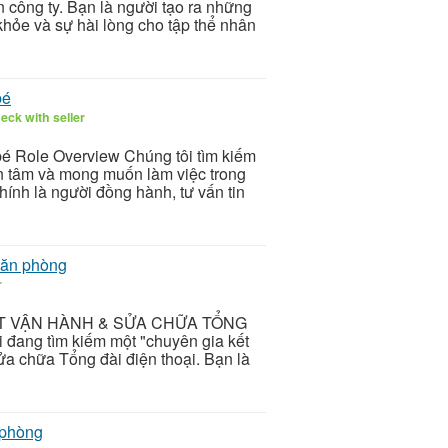
n công ty. Bạn là người tạo ra những
hỏe và sự hài lòng cho tập thể nhân
bé
eck with seller
é Role Overview Chúng tôi tìm kiếm
ận tâm và mong muốn làm việc trong
ính là người đồng hành, tư vấn tin
văn phòng
r
ẬT VẬN HÀNH & SỬA CHỮA TỔNG
 đang tìm kiếm một "chuyên gia kết
Sửa chữa Tổng đài điện thoại. Bạn là
 phòng