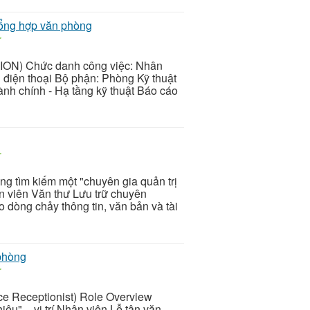
tổng hợp văn phòng
r
N) Chức danh công việc: Nhân
 điện thoại Bộ phận: Phòng Kỹ thuật
nh chính - Hạ tầng kỹ thuật Báo cáo
r
ng tìm kiếm một "chuyên gia quản trị
ân viên Văn thư Lưu trữ chuyên
 dòng chảy thông tin, văn bản và tài
phòng
r
ice Receptionist) Role Overview
ệu" – vị trí Nhân viên Lễ tân văn