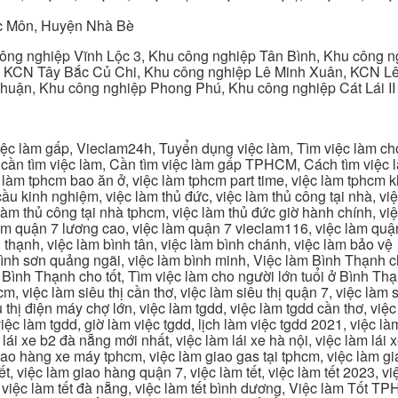
c Môn, Huyện Nhà Bè
ng nghiệp Vĩnh Lộc 3, Khu công nghiệp Tân Bình, Khu công n
 KCN Tây Bắc Củ Chi, Khu công nghiệp Lê Minh Xuân, KCN Lê 
Thuận, Khu công nghiệp Phong Phú, Khu công nghiệp Cát Lái II
c làm gấp, Vieclam24h, Tuyển dụng việc làm, Tìm việc làm cho 
cần tìm việc làm, Cần tìm việc làm gấp TPHCM, Cách tìm việc là
c làm tphcm bao ăn ở, việc làm tphcm part time, việc làm tphcm
u kinh nghiệm, việc làm thủ đức, việc làm thủ công tại nhà, việc
 làm thủ công tại nhà tphcm, việc làm thủ đức giờ hành chính, vi
àm quận 7 lương cao, việc làm quận 7 vieclam116, việc làm quận
 thạnh, việc làm bình tân, việc làm bình chánh, việc làm bảo vệ
 bình sơn quảng ngãi, việc làm bình minh, Việc làm Bình Thạnh 
Bình Thạnh cho tốt, Tìm việc làm cho người lớn tuổi ở Bình Th
m, việc làm siêu thị cần thơ, việc làm siêu thị quận 7, việc làm s
êu thị điện máy chợ lớn, việc làm tgdd, việc làm tgdd cần thơ, việ
ệc làm tgdd, giờ làm việc tgdd, lịch làm việc tgdd 2021, việc làm
 lái xe b2 đà nẵng mới nhất, việc làm lái xe hà nội, việc làm lái 
 giao hàng xe máy tphcm, việc làm giao gas tại tphcm, việc làm 
, việc làm giao hàng quận 7, việc làm tết, việc làm tết 2023, việ
hcm, việc làm tết đà nẵng, việc làm tết bình dương, Việc làm Tốt