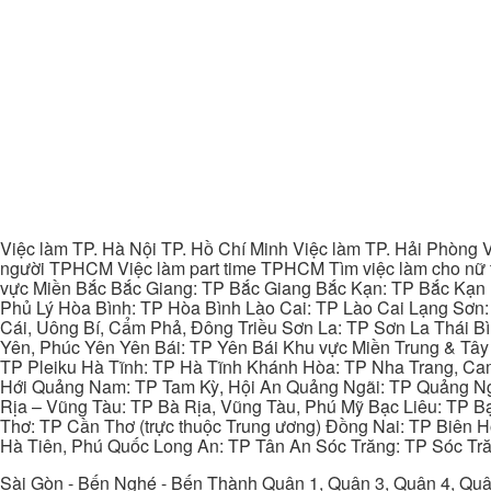
Việc làm TP. Hà Nội TP. Hồ Chí Minh Việc làm TP. Hải Phòng V
người TPHCM Việc làm part time TPHCM Tìm việc làm cho nữ t
vực Miền Bắc Bắc Giang: TP Bắc Giang Bắc Kạn: TP Bắc Kạn
Phủ Lý Hòa Bình: TP Hòa Bình Lào Cai: TP Lào Cai Lạng Sơn
Cái, Uông Bí, Cẩm Phả, Đông Triều Sơn La: TP Sơn La Thái 
Yên, Phúc Yên Yên Bái: TP Yên Bái Khu vực Miền Trung & Tâ
TP Pleiku Hà Tĩnh: TP Hà Tĩnh Khánh Hòa: TP Nha Trang, C
Hới Quảng Nam: TP Tam Kỳ, Hội An Quảng Ngãi: TP Quảng N
Rịa – Vũng Tàu: TP Bà Rịa, Vũng Tàu, Phú Mỹ Bạc Liêu: TP B
Thơ: TP Cần Thơ (trực thuộc Trung ương) Đồng Nai: TP Biên
Hà Tiên, Phú Quốc Long An: TP Tân An Sóc Trăng: TP Sóc Tră
Sài Gòn - Bến Nghé - Bến Thành Quận 1, Quận 3, Quận 4, Quậ