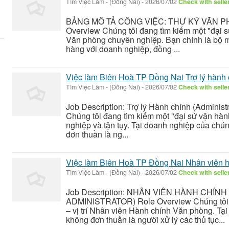
Tìm Việc Làm
-
(Đồng Nai)
-
2026/07/02
Check with selle
BẢNG MÔ TẢ CÔNG VIỆC: THƯ KÝ VĂN P
Overview Chúng tôi đang tìm kiếm một "đại sứ
Văn phòng chuyên nghiệp. Bạn chính là bộ m
hàng với doanh nghiệp, đồng ...
Việc làm Biên Hoà TP Đồng Nai Trợ lý hành 
Tìm Việc Làm
-
(Đồng Nai)
-
2026/07/02
Check with selle
Job Description: Trợ lý Hành chính (Administ
Chúng tôi đang tìm kiếm một "đại sứ vận hành
nghiệp và tận tụy. Tại doanh nghiệp của chún
đơn thuần là ng...
Việc làm Biên Hoà TP Đồng Nai Nhân viên 
Tìm Việc Làm
-
(Đồng Nai)
-
2026/07/02
Check with selle
Job Description: NHÂN VIÊN HÀNH CHÍN
ADMINISTRATOR) Role Overview Chúng tôi đ
– vị trí Nhân viên Hành chính Văn phòng. Tạ
không đơn thuần là người xử lý các thủ tục...