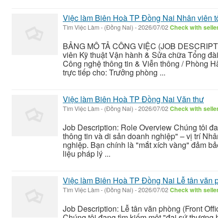
Việc làm Biên Hoà TP Đồng Nai Nhân viên 
Tìm Việc Làm
-
(Đồng Nai)
-
2026/07/02
Check with selle
BẢNG MÔ TẢ CÔNG VIỆC (JOB DESCRIPTIO
viên Kỹ thuật Vận hành & Sửa chữa Tổng đài
Công nghệ thông tin & Viễn thông / Phòng Hà
trực tiếp cho: Trưởng phòng ...
Việc làm Biên Hoà TP Đồng Nai Văn thư
Tìm Việc Làm
-
(Đồng Nai)
-
2026/07/02
Check with selle
Job Description: Role Overview Chúng tôi đa
thông tin và di sản doanh nghiệp" – vị trí Nh
nghiệp. Bạn chính là "mắt xích vàng" đảm bảo
liệu pháp lý ...
Việc làm Biên Hoà TP Đồng Nai Lễ tân văn 
Tìm Việc Làm
-
(Đồng Nai)
-
2026/07/02
Check with selle
Job Description: Lễ tân văn phòng (Front Off
Chúng tôi đang tìm kiếm một "đại sứ thương hi