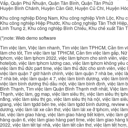
Vấp, Quận Phú Nhuận, Quận Tân Bình, Quận Tân Phú3
Huyện Bình Chánh, Huyện Cần Giờ, Huyện Củ Chi, Huyện Hó
Khu công nghiệp Đông Nam, Khu công nghiệp Vĩnh Lộc, Khu cô
Khu công nghiệp Hiệp Phước, Khu công nghiệp Tân Thới Hiệp,
Linh Trung 2, Khu công nghiệp Bình Chiểu, Khu chế xuất Tân 
(*)note: Web demo software
Tìm việc làm, Việc làm nhanh, Tìm việc làm TPHCM, Cần tìm việ
làm cho tốt, Tìm việc làm tại TPHCM, Cần tìm việc làm gấp, Nữ 
tphcm, việc làm tphcm 2022, việc làm tphcm cho sinh viên, việ
hoteljob, việc làm tphcm lương cao, việc làm tphcm không yêu cầ
việc làm thủ đức part time, việc làm thủ đức cho sinh viên, việc
việc làm quận 7 giờ hành chính, việc làm quận 7 nhà be, việc l
7 nhà bè, việc làm quận 4 7, việc làm bình dương, việc làm bình
việc làm bình dương thủ dầu một, việc làm bình định, việc làm
Bình Thạnh, Tìm việc làm Quận Bình Thạnh mới nhất, Việc làm 
Thạnh, việc làm, gg map, việc làm siêu thị, việc làm siêu thị tphc
nẵng, việc làm siêu thị go, việc làm siêu thị hà nội, việc làm si
giang, việc làm tgdd bến tre, việc làm tgdd bình dương, review vi
dương, việc làm lái xe cần thơ, việc làm lái xe ở tphcm, việc làm
lai, việc làm giao hàng, việc làm giao hàng tiết kiệm, việc làm
hàng quận 6, việc làm giao hàng part time, việc làm giao hàng tết
2022, việc làm tết tại nhà, việc làm tết cần thơ, việc làm tết 