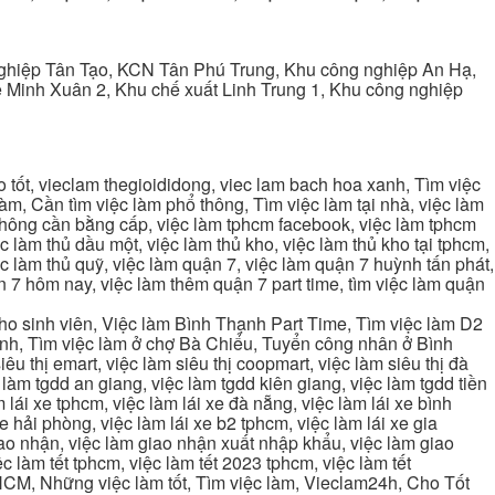
ghiệp Tân Tạo, KCN Tân Phú Trung, Khu công nghiệp An Hạ,
Minh Xuân 2, Khu chế xuất Linh Trung 1, Khu công nghiệp
tốt, vieclam thegioididong, viec lam bach hoa xanh, Tìm việc
m, Cần tìm việc làm phổ thông, Tìm việc làm tại nhà, việc làm
 không cần bằng cấp, việc làm tphcm facebook, việc làm tphcm
 làm thủ dầu một, việc làm thủ kho, việc làm thủ kho tại tphcm,
ệc làm thủ quỹ, việc làm quận 7, việc làm quận 7 huỳnh tấn phát,
 7 hôm nay, việc làm thêm quận 7 part time, tìm việc làm quận
cho sinh viên, Việc làm Bình Thạnh Part Time, Tìm việc làm D2
ạnh, Tìm việc làm ở chợ Bà Chiểu, Tuyển công nhân ở Bình
iêu thị emart, việc làm siêu thị coopmart, việc làm siêu thị đà
c làm tgdd an giang, việc làm tgdd kiên giang, việc làm tgdd tiền
 lái xe tphcm, việc làm lái xe đà nẵng, việc làm lái xe bình
xe hải phòng, việc làm lái xe b2 tphcm, việc làm lái xe gia
giao nhận, việc làm giao nhận xuất nhập khẩu, việc làm giao
c làm tết tphcm, việc làm tết 2023 tphcm, việc làm tết
 TPHCM, Những việc làm tốt, Tìm việc làm, Vieclam24h, Cho Tốt