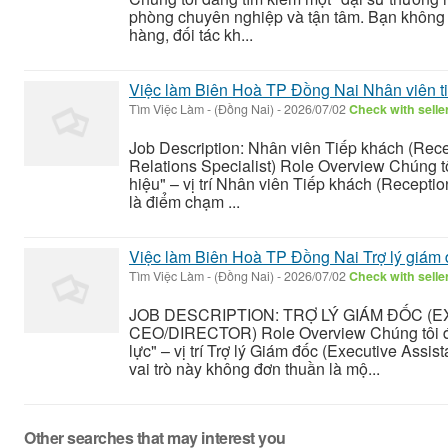
phòng chuyên nghiệp và tận tâm. Bạn không 
hàng, đối tác kh...
Việc làm Biên Hoà TP Đồng Nai Nhân viên t
Tìm Việc Làm
-
(Đồng Nai)
-
2026/07/02
Check with selle
Job Description: Nhân viên Tiếp khách (Rece
Relations Specialist) Role Overview Chúng t
hiệu" – vị trí Nhân viên Tiếp khách (Receptio
là điểm chạm ...
Việc làm Biên Hoà TP Đồng Nai Trợ lý giám
Tìm Việc Làm
-
(Đồng Nai)
-
2026/07/02
Check with selle
JOB DESCRIPTION: TRỢ LÝ GIÁM ĐỐC (
CEO/DIRECTOR) Role Overview Chúng tôi đa
lực" – vị trí Trợ lý Giám đốc (Executive Assis
vai trò này không đơn thuần là mộ...
Other searches that may interest you