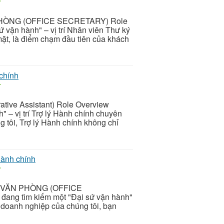
r
HÒNG (OFFICE SECRETARY) Role
 vận hành" – vị trí Nhân viên Thư ký
ặt, là điểm chạm đầu tiên của khách
chính
r
rative Assistant) Role Overview
" – vị trí Trợ lý Hành chính chuyên
g tôi, Trợ lý Hành chính không chỉ
hành chính
r
H VĂN PHÒNG (OFFICE
ang tìm kiếm một "Đại sứ vận hành"
i doanh nghiệp của chúng tôi, bạn