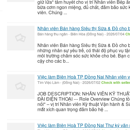
giữ lửa" tâm huyết cho vị trí Nhân viên Bếp ă
bữa cơm ngon miệng, đủ chất, đảm bảo sức k
viên. Chúng ...
Nhân viên Bán hàng Siêu thị Sữa & Đồ cho 
Bán hàng thu ngân
-
Biên Hòa (Đồng Nai)
-
2026/07/04
Ch
Nhân viên Bán hàng Siêu thị Sữa & Đồ cho b
những nhân sự yêu trẻ, có thái độ phục vụ t
môi trường chăm sóc sức khỏe cho bé. Bạn ch
cậy cho các b...
Việc làm Biên Hoà TP Đồng Nai Nhân viên 
Tìm Việc Làm
-
(Đồng Nai)
-
2026/07/02
Check with selle
JOB DESCRIPTION: NHÂN VIÊN KỸ THU
ĐÀI ĐIỆN THOẠI --- Role Overview Chúng tôi
nối" – vị trí Nhân viên Kỹ thuật Vận hành & 
mắt xích quan trọng đảm bảo hệ ...
Việc làm Biên Hoà TP Đồng Nai Thư ký văn