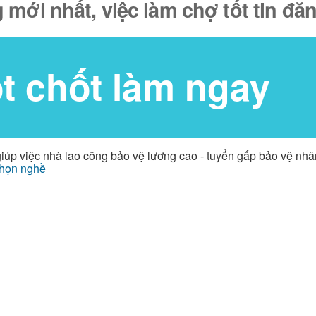
 mới nhất, việc làm chợ tốt tin đ
ốt chốt làm ngay
giúp việc nhà lao công bảo vệ lương cao - tuyển gấp bảo vệ nh
họn nghề