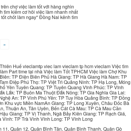
í trên chợ việc làm tốt với hàng nghìn
h tìm kiếm cơ hôi việc làm nhanh nhất
ội tốt chốt làm ngay" Đồng Nai kênh tìm
»
hiên Huế vieclamtp viec lam vieclam tp hcm vieclam Việc tìm
làm Part time tại nhà Việc làm Tốt TPHCM Việc làm Chợ Khu
 Biên: TP Điện Biên Phủ Hà Giang: TP Hà Giang Hà Nam: TP
Tam Điệp Phú Thọ: TP Việt Trì Quảng Ninh: TP Hạ Long, Móng
 Phổ Yên Tuyên Quang: TP Tuyên Quang Vĩnh Phúc: TP Vĩnh
ắk Lắk: TP Buôn Ma Thuột Đắk Nông: TP Gia Nghĩa Gia Lai:
 Nghệ An: TP Vinh Phú Yên: TP Tuy Hòa Quảng Bình: TP Đồng
ơn Khu vực Miền NamAn Giang: TP Long Xuyên, Châu Đốc Bà
 An, Thuận An, Tân Uyên, Bến Cát Cà Mau: TP Cà Mau Cần
Hậu Giang: TP Vị Thanh, Ngã Bảy Kiên Giang: TP Rạch Giá,
 Vinh: TP Trà Vinh Vĩnh Long: TP Vĩnh Long
ận 11, Quận 12, Quận Bình Tân, Quận Bình Thạnh, Quận Gò