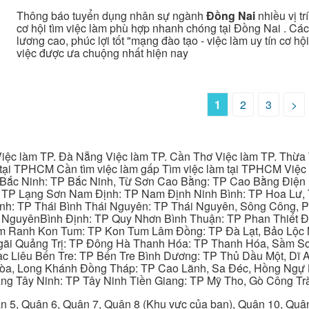
Thông báo tuyển dụng nhân sự ngành
Đồng Nai
nhiều vị tr
cơ hội tìm việc làm phù hợp nhanh chóng tại Đồng Nai . Các
lương cao, phúc lợi tốt "mạng đào tạo - việc làm uy tín cơ h
việc được ưa chuộng nhất hiện nay
1
2
3
>
iệc làm TP. Đà Nẵng Việc làm TP. Cần Thơ Việc làm TP. Thừa T
ại TPHCM Cần tìm việc làm gấp Tìm việc làm tại TPHCM Việc 
 Bắc Ninh: TP Bắc Ninh, Từ Sơn Cao Bằng: TP Cao Bằng Điện
: TP Lạng Sơn Nam Định: TP Nam Định Ninh Bình: TP Hoa Lư, 
Bình: TP Thái Bình Thái Nguyên: TP Thái Nguyên, Sông Công,
y NguyênBình Định: TP Quy Nhơn Bình Thuận: TP Phan Thiết Đ
am Ranh Kon Tum: TP Kon Tum Lâm Đồng: TP Đà Lạt, Bảo Lộc
gãi Quảng Trị: TP Đông Hà Thanh Hóa: TP Thanh Hóa, Sầm S
ạc Liêu Bến Tre: TP Bến Tre Bình Dương: TP Thủ Dầu Một, Dĩ
 Hòa, Long Khánh Đồng Tháp: TP Cao Lãnh, Sa Đéc, Hồng Ngự 
ng Tây Ninh: TP Tây Ninh Tiền Giang: TP Mỹ Tho, Gò Công Trà
n 5, Quận 6, Quận 7, Quận 8 (Khu vực của bạn), Quận 10, Qu