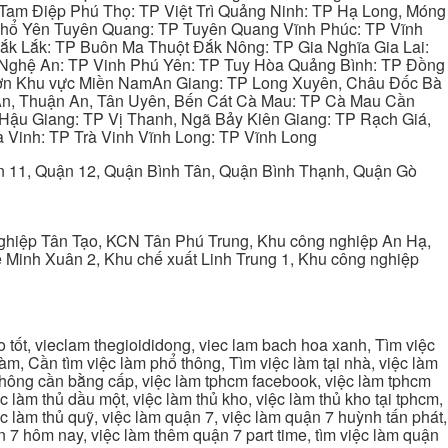
Tam Điệp Phú Thọ: TP Việt Trì Quảng Ninh: TP Hạ Long, Móng
 Phổ Yên Tuyên Quang: TP Tuyên Quang Vĩnh Phúc: TP Vĩnh
ắk Lắk: TP Buôn Ma Thuột Đắk Nông: TP Gia Nghĩa Gia Lai:
 Nghệ An: TP Vinh Phú Yên: TP Tuy Hòa Quảng Bình: TP Đồng
ơn Khu vực Miền NamAn Giang: TP Long Xuyên, Châu Đốc Bà
 An, Thuận An, Tân Uyên, Bến Cát Cà Mau: TP Cà Mau Cần
Hậu Giang: TP Vị Thanh, Ngã Bảy Kiên Giang: TP Rạch Giá,
 Vinh: TP Trà Vinh Vĩnh Long: TP Vĩnh Long
ận 11, Quận 12, Quận Bình Tân, Quận Bình Thạnh, Quận Gò
ghiệp Tân Tạo, KCN Tân Phú Trung, Khu công nghiệp An Hạ,
Minh Xuân 2, Khu chế xuất Linh Trung 1, Khu công nghiệp
tốt, vieclam thegioididong, viec lam bach hoa xanh, Tìm việc
m, Cần tìm việc làm phổ thông, Tìm việc làm tại nhà, việc làm
 không cần bằng cấp, việc làm tphcm facebook, việc làm tphcm
 làm thủ dầu một, việc làm thủ kho, việc làm thủ kho tại tphcm,
ệc làm thủ quỹ, việc làm quận 7, việc làm quận 7 huỳnh tấn phát,
 7 hôm nay, việc làm thêm quận 7 part time, tìm việc làm quận