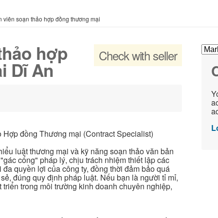
 viên soạn thảo hợp đồng thương mại
thảo hợp
Check with seller
i Dĩ An
C
Yo
ac
ad
L
o Hợp đồng Thương mại (Contract Specialist)
hiểu luật thương mại và kỹ năng soạn thảo văn bản
"gác cổng" pháp lý, chịu trách nhiệm thiết lập các
i đa quyền lợi của công ty, đồng thời đảm bảo quá
 sẻ, đúng quy định pháp luật. Nếu bạn là người tỉ mỉ,
t triển trong môi trường kinh doanh chuyên nghiệp,