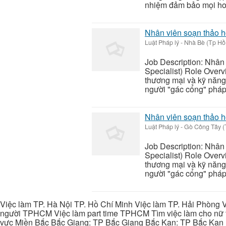
nhiệm đảm bảo mọi hoạ
Nhân viên soạn thảo 
Luật Pháp lý
-
Nhà Bè (Tp Hồ
Job Description: Nhân
Specialist) Role Overv
thương mại và kỹ năng 
người "gác cổng" pháp l
Nhân viên soạn thảo 
Luật Pháp lý
-
Gò Công Tây (
Job Description: Nhân
Specialist) Role Overv
thương mại và kỹ năng 
người "gác cổng" pháp l
Việc làm TP. Hà Nội TP. Hồ Chí Minh Việc làm TP. Hải Phòng V
người TPHCM Việc làm part time TPHCM Tìm việc làm cho nữ t
vực Miền Bắc Bắc Giang: TP Bắc Giang Bắc Kạn: TP Bắc Kạn