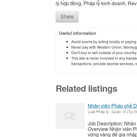
lý hợp đồng, Pháp lý kinh doanh, Rev
Share
Useful information
Avoid scams by acting locally or paying
Never pay with Western Union, Moneyg
Don't buy or sell outside of your countr
This site is never involved in any tran
transactions, provide escrow services, or 
Related listings
Nhân viên Pháp chế D
Luật Pháp lý
-
Quận 10 (Tp H
Job Description: Nhân
Overview Nhân viên Ph
vững vàng để gia nhập 