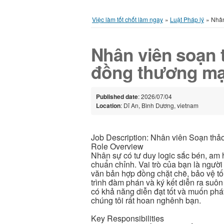
Việc làm tốt chốt làm ngay
»
Luật Pháp lý
»
Nhân
Nhân viên soạn 
đồng thương mạ
Published date
: 2026/07/04
Location
: Dĩ An, Bình Dương, vietnam
Job Description: Nhân viên Soạn thả
Role Overview
Nhân sự có tư duy logic sắc bén, am 
chuẩn chỉnh. Vai trò của bạn là người 
văn bản hợp đồng chặt chẽ, bảo vệ tố
trình đàm phán và ký kết diễn ra suôn
có khả năng diễn đạt tốt và muốn phá
chúng tôi rất hoan nghênh bạn.
Key Responsibilities