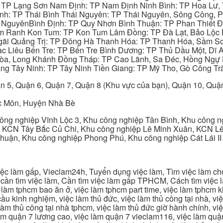
: TP Lạng Sơn Nam Định: TP Nam Định Ninh Bình: TP Hoa Lư, 
Bình: TP Thái Bình Thái Nguyên: TP Thái Nguyên, Sông Công,
y NguyênBình Định: TP Quy Nhơn Bình Thuận: TP Phan Thiết Đ
am Ranh Kon Tum: TP Kon Tum Lâm Đồng: TP Đà Lạt, Bảo Lộc
gãi Quảng Trị: TP Đông Hà Thanh Hóa: TP Thanh Hóa, Sầm S
ạc Liêu Bến Tre: TP Bến Tre Bình Dương: TP Thủ Dầu Một, Dĩ
 Hòa, Long Khánh Đồng Tháp: TP Cao Lãnh, Sa Đéc, Hồng Ngự 
ng Tây Ninh: TP Tây Ninh Tiền Giang: TP Mỹ Tho, Gò Công Trà
n 5, Quận 6, Quận 7, Quận 8 (Khu vực của bạn), Quận 10, Qu
c Môn, Huyện Nhà Bè
ng nghiệp Vĩnh Lộc 3, Khu công nghiệp Tân Bình, Khu công n
 KCN Tây Bắc Củ Chi, Khu công nghiệp Lê Minh Xuân, KCN Lê 
Thuận, Khu công nghiệp Phong Phú, Khu công nghiệp Cát Lái II
c làm gấp, Vieclam24h, Tuyển dụng việc làm, Tìm việc làm cho 
cần tìm việc làm, Cần tìm việc làm gấp TPHCM, Cách tìm việc là
c làm tphcm bao ăn ở, việc làm tphcm part time, việc làm tphcm
u kinh nghiệm, việc làm thủ đức, việc làm thủ công tại nhà, việc
 làm thủ công tại nhà tphcm, việc làm thủ đức giờ hành chính, vi
àm quận 7 lương cao, việc làm quận 7 vieclam116, việc làm quận