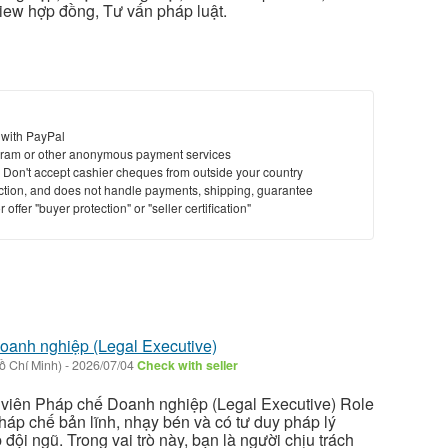
iew hợp đồng, Tư vấn pháp luật.
 with PayPal
ram or other anonymous payment services
y. Don't accept cashier cheques from outside your country
saction, and does not handle payments, shipping, guarantee
offer "buyer protection" or "seller certification"
oanh nghiệp (Legal Executive)
ồ Chí Minh)
-
2026/07/04
Check with seller
 viên Pháp chế Doanh nghiệp (Legal Executive) Role
áp chế bản lĩnh, nhạy bén và có tư duy pháp lý
đội ngũ. Trong vai trò này, bạn là người chịu trách