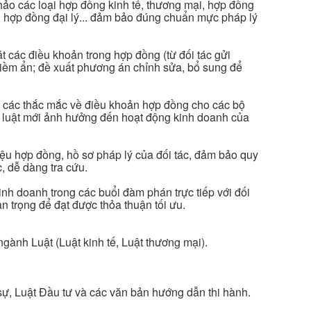
hảo các loại hợp đồng kinh tế, thương mại, hợp đồng
 hợp đồng đại lý... đảm bảo đúng chuẩn mực pháp lý
át các điều khoản trong hợp đồng (từ đối tác gửi
 tiềm ẩn; đề xuất phương án chỉnh sửa, bổ sung để
áp các thắc mắc về điều khoản hợp đồng cho các bộ
n luật mới ảnh hưởng đến hoạt động kinh doanh của
iệu hợp đồng, hồ sơ pháp lý của đối tác, đảm bảo quy
c, dễ dàng tra cứu.
nh doanh trong các buổi đàm phán trực tiếp với đối
n trọng để đạt được thỏa thuận tối ưu.
gành Luật (Luật kinh tế, Luật thương mại).
ự, Luật Đầu tư và các văn bản hướng dẫn thi hành.