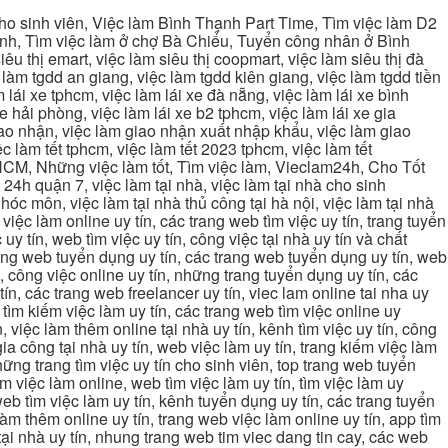
cho sinh viên, Việc làm Bình Thạnh Part Time, Tìm việc làm D2
ạnh, Tìm việc làm ở chợ Bà Chiểu, Tuyển công nhân ở Bình
iêu thị emart, việc làm siêu thị coopmart, việc làm siêu thị đà
c làm tgdd an giang, việc làm tgdd kiên giang, việc làm tgdd tiền
 lái xe tphcm, việc làm lái xe đà nẵng, việc làm lái xe bình
xe hải phòng, việc làm lái xe b2 tphcm, việc làm lái xe gia
giao nhận, việc làm giao nhận xuất nhập khẩu, việc làm giao
c làm tết tphcm, việc làm tết 2023 tphcm, việc làm tết
 TPHCM, Những việc làm tốt, Tìm việc làm, Vieclam24h, Cho Tốt
4h quận 7, việc làm tại nhà, việc làm tại nhà cho sinh
g hóc môn, việc làm tại nhà thủ công tại hà nội, việc làm tại nhà
, việc làm online uy tín, các trang web tìm việc uy tín, trang tuyển
 uy tín, web tìm việc uy tín, công việc tại nhà uy tín và chất
 trang web tuyển dụng uy tín, các trang web tuyển dụng uy tín, web
n, công việc online uy tín, những trang tuyển dụng uy tín, các
tín, các trang web freelancer uy tín, viec lam online tai nha uy
ng tìm kiếm việc làm uy tín, các trang web tìm việc online uy
, việc làm thêm online tại nhà uy tín, kênh tìm việc uy tín, công
gia công tại nhà uy tín, web việc làm uy tín, trang kiếm việc làm
 những trang tìm việc uy tín cho sinh viên, top trang web tuyển
ìm việc làm online, web tìm việc làm uy tín, tìm việc làm uy
 web tìm việc làm uy tín, kênh tuyển dụng uy tín, các trang tuyển
 làm thêm online uy tín, trang web việc làm online uy tín, app tìm
c tại nhà uy tín, nhung trang web tim viec dang tin cay, các web