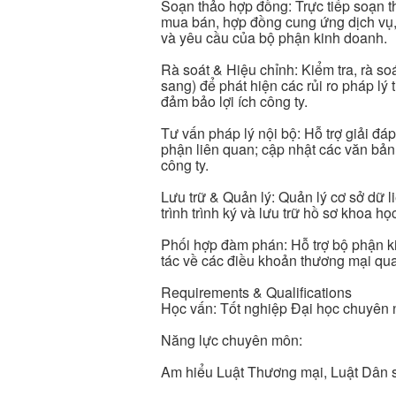
Soạn thảo hợp đồng: Trực tiếp soạn t
mua bán, hợp đồng cung ứng dịch vụ,
và yêu cầu của bộ phận kinh doanh.
Rà soát & Hiệu chỉnh: Kiểm tra, rà so
sang) để phát hiện các rủi ro pháp lý
đảm bảo lợi ích công ty.
Tư vấn pháp lý nội bộ: Hỗ trợ giải đ
phận liên quan; cập nhật các văn bả
công ty.
Lưu trữ & Quản lý: Quản lý cơ sở dữ l
trình trình ký và lưu trữ hồ sơ khoa họ
Phối hợp đàm phán: Hỗ trợ bộ phận ki
tác về các điều khoản thương mại qua
Requirements & Qualifications
Học vấn: Tốt nghiệp Đại học chuyên n
Năng lực chuyên môn:
Am hiểu Luật Thương mại, Luật Dân s