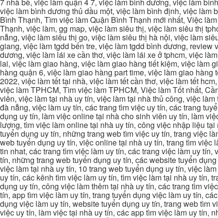
7 nhà bè, việc làm quận 4 7, việc làm bình dương, việc làm bình
việc làm bình dương thủ dầu một, việc làm bình định, việc làm
Bình Thạnh, Tìm việc làm Quận Bình Thạnh mới nhất, Việc làm 
Thạnh, việc làm, gg map, việc làm siêu thị, việc làm siêu thị tphc
nẵng, việc làm siêu thị go, việc làm siêu thị hà nội, việc làm si
giang, việc làm tgdd bến tre, việc làm tgdd bình dương, review vi
dương, việc làm lái xe cần thơ, việc làm lái xe ở tphcm, việc làm
lai, việc làm giao hàng, việc làm giao hàng tiết kiệm, việc làm
hàng quận 6, việc làm giao hàng part time, việc làm giao hàng tết
2022, việc làm tết tại nhà, việc làm tết cần thơ, việc làm tết 
việc làm TPHCM, Tìm việc làm TPHCM, Việc làm Tốt nhất, Cần tì
viên, việc làm tại nhà uy tín, việc làm tại nhà thủ công, việc làm
đà nẵng, việc làm uy tín, các trang tìm việc uy tín, các trang tuyể
dụng uy tín, làm việc online tại nhà cho sinh viên uy tín, làm việc
lượng, tìm việc làm online tại nhà uy tín, công việc nhập liệu tại
tuyển dụng uy tín, những trang web tìm việc uy tín, trang việc làm
web tuyển dụng uy tín, việc online tại nhà uy tín, trang tìm việc 
tin nhat, các trang tìm việc làm uy tín, các trang việc làm uy tín,
tín, những trang web tuyển dụng uy tín, các website tuyển dụng uy
việc làm tại nhà uy tín, 10 trang web tuyển dụng uy tín, việc làm 
uy tín, các kênh tìm việc làm uy tín, tìm việc làm tại nhà uy tín, 
dụng uy tín, công việc làm thêm tại nhà uy tín, các trang tìm việ
tín, app tìm việc làm uy tín, trang tuyển dụng việc làm uy tín, c
dụng việc làm uy tín, website tuyển dụng uy tín, trang web tìm việc
việc uy tín, làm việc tại nhà uy tín, các app tìm việc làm uy tín