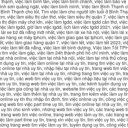
 thạnh, việc làm bình tân, việc làm bình chánh, việc làm bảo vệ
 bình sơn quảng ngãi, việc làm bình minh, Việc làm Bình Thạnh 
Bình Thạnh cho tốt, Tìm việc làm cho người lớn tuổi ở Bình Th
m, việc làm siêu thị cần thơ, việc làm siêu thị quận 7, việc làm s
êu thị điện máy chợ lớn, việc làm tgdd, việc làm tgdd cần thơ, việ
ệc làm tgdd, giờ làm việc tgdd, lịch làm việc tgdd 2021, việc làm
 lái xe b2 đà nẵng mới nhất, việc làm lái xe hà nội, việc làm lái 
 giao hàng xe máy tphcm, việc làm giao gas tại tphcm, việc làm 
, việc làm giao hàng quận 7, việc làm tết, việc làm tết 2023, việ
hcm, việc làm tết đà nẵng, việc làm tết bình dương, Việc làm Tốt
m việc làm gấp, việc làm 24h thành phố hồ chí minh, việc làm 2
 tại nhà online, việc làm tại nhà hà nội, việc làm tại nhà thủ côn
n dụng uy tín, việc làm online tại nhà uy tín, trang tìm việc uy tín
 online tại nhà uy tín, nhập liệu tại nhà uy tín, trang web tìm việc
 nhà uy tín, việc làm tại nhà uy tín, những trang tìm việc uy tín,
 uy tín, các web tìm việc uy tín, việc làm nhập liệu tại nhà uy tí
làm uy tín, trang web tìm việc làm uy tín, các kênh tuyển dụng uy 
 việc làm gia công tại nhà uy tín, website tìm việc uy tín, các tra
 tín, việc làm thêm tại nhà uy tín, trang tìm kiếm việc làm uy tín
online uy tín thu nhập ổn định, tìm việc online uy tín, công việc 
trang web tìm việc part time uy tín, tìm việc online tại nhà uy tín,
c uy tín cho sinh viên, những web tìm việc uy tín, các trang web t
ác trang web tìm việc online, trang web việc làm uy tín, các trang
 làm part time uy tín, trang xin việc uy tín, tìm việc uy tín, việc
, những trang web tìm việc làm uy tín, tuyển dụng uy tín, công việ