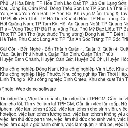
Phủ Lý Hòa Bình: TP Hòa Bình Lào Cai: TP Lào Cai Lạng Sơn
Cái, Uông Bí, Cẩm Phả, Đông Triều Sơn La: TP Sơn La Thái 
Yên, Phúc Yên Yên Bái: TP Yên Bái Khu vực Miền Trung & Tâ
TP Pleiku Hà Tĩnh: TP Hà Tĩnh Khánh Hòa: TP Nha Trang, C
Hới Quảng Nam: TP Tam Kỳ, Hội An Quảng Ngãi: TP Quảng N
Rịa – Vũng Tàu: TP Bà Rịa, Vũng Tàu, Phú Mỹ Bạc Liêu: TP B
Thơ: TP Cần Thơ (trực thuộc Trung ương) Đồng Nai: TP Biên
Hà Tiên, Phú Quốc Long An: TP Tân An Sóc Trăng: TP Sóc Tră
Sài Gòn - Bến Nghé - Bến Thành Quận 1, Quận 3, Quận 4, Quậ
Vấp, Quận Phú Nhuận, Quận Tân Bình, Quận Tân Phú3
Huyện Bình Chánh, Huyện Cần Giờ, Huyện Củ Chi, Huyện Hó
Khu công nghiệp Đông Nam, Khu công nghiệp Vĩnh Lộc, Khu cô
Khu công nghiệp Hiệp Phước, Khu công nghiệp Tân Thới Hiệp,
Linh Trung 2, Khu công nghiệp Bình Chiểu, Khu chế xuất Tân 
(*)note: Web demo software
Tìm việc làm, Việc làm nhanh, Tìm việc làm TPHCM, Cần tìm việ
làm cho tốt, Tìm việc làm tại TPHCM, Cần tìm việc làm gấp, Nữ 
tphcm, việc làm tphcm 2022, việc làm tphcm cho sinh viên, việ
hoteljob, việc làm tphcm lương cao, việc làm tphcm không yêu cầ
việc làm thủ đức part time, việc làm thủ đức cho sinh viên, việc
việc làm quận 7 giờ hành chính, việc làm quận 7 nhà be, việc l