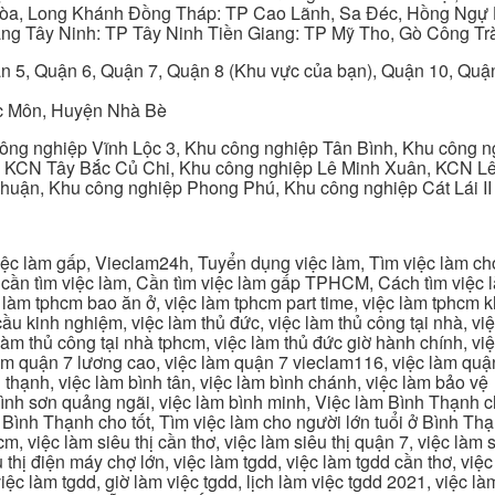
 Hòa, Long Khánh Đồng Tháp: TP Cao Lãnh, Sa Đéc, Hồng Ngự 
ng Tây Ninh: TP Tây Ninh Tiền Giang: TP Mỹ Tho, Gò Công Trà
n 5, Quận 6, Quận 7, Quận 8 (Khu vực của bạn), Quận 10, Qu
c Môn, Huyện Nhà Bè
ng nghiệp Vĩnh Lộc 3, Khu công nghiệp Tân Bình, Khu công n
 KCN Tây Bắc Củ Chi, Khu công nghiệp Lê Minh Xuân, KCN Lê 
Thuận, Khu công nghiệp Phong Phú, Khu công nghiệp Cát Lái II
c làm gấp, Vieclam24h, Tuyển dụng việc làm, Tìm việc làm cho 
cần tìm việc làm, Cần tìm việc làm gấp TPHCM, Cách tìm việc là
c làm tphcm bao ăn ở, việc làm tphcm part time, việc làm tphcm
u kinh nghiệm, việc làm thủ đức, việc làm thủ công tại nhà, việc
 làm thủ công tại nhà tphcm, việc làm thủ đức giờ hành chính, vi
àm quận 7 lương cao, việc làm quận 7 vieclam116, việc làm quận
 thạnh, việc làm bình tân, việc làm bình chánh, việc làm bảo vệ
 bình sơn quảng ngãi, việc làm bình minh, Việc làm Bình Thạnh 
Bình Thạnh cho tốt, Tìm việc làm cho người lớn tuổi ở Bình Th
m, việc làm siêu thị cần thơ, việc làm siêu thị quận 7, việc làm s
êu thị điện máy chợ lớn, việc làm tgdd, việc làm tgdd cần thơ, việ
ệc làm tgdd, giờ làm việc tgdd, lịch làm việc tgdd 2021, việc làm