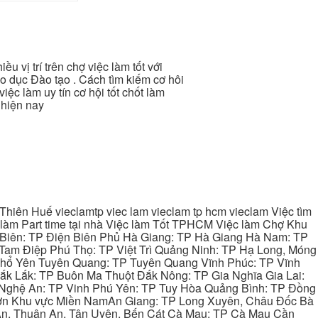
iều vị trí trên chợ việc làm tốt với
o dục Đào tạo . Cách tìm kiếm cơ hôi
iệc làm uy tín cơ hội tốt chốt làm
 hiện nay
hiên Huế vieclamtp viec lam vieclam tp hcm vieclam Việc tìm
làm Part time tại nhà Việc làm Tốt TPHCM Việc làm Chợ Khu
 Biên: TP Điện Biên Phủ Hà Giang: TP Hà Giang Hà Nam: TP
Tam Điệp Phú Thọ: TP Việt Trì Quảng Ninh: TP Hạ Long, Móng
 Phổ Yên Tuyên Quang: TP Tuyên Quang Vĩnh Phúc: TP Vĩnh
ắk Lắk: TP Buôn Ma Thuột Đắk Nông: TP Gia Nghĩa Gia Lai:
 Nghệ An: TP Vinh Phú Yên: TP Tuy Hòa Quảng Bình: TP Đồng
ơn Khu vực Miền NamAn Giang: TP Long Xuyên, Châu Đốc Bà
 An, Thuận An, Tân Uyên, Bến Cát Cà Mau: TP Cà Mau Cần