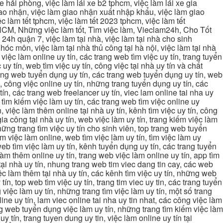
xe hải phòng, việc làm lái xe b2 tphcm, việc làm lái xe gia
giao nhận, việc làm giao nhận xuất nhập khẩu, việc làm giao
c làm tết tphcm, việc làm tết 2023 tphcm, việc làm tết
 TPHCM, Những việc làm tốt, Tìm việc làm, Vieclam24h, Cho Tốt
4h quận 7, việc làm tại nhà, việc làm tại nhà cho sinh
g hóc môn, việc làm tại nhà thủ công tại hà nội, việc làm tại nhà
, việc làm online uy tín, các trang web tìm việc uy tín, trang tuyển
 uy tín, web tìm việc uy tín, công việc tại nhà uy tín và chất
 trang web tuyển dụng uy tín, các trang web tuyển dụng uy tín, web
n, công việc online uy tín, những trang tuyển dụng uy tín, các
tín, các trang web freelancer uy tín, viec lam online tai nha uy
ng tìm kiếm việc làm uy tín, các trang web tìm việc online uy
, việc làm thêm online tại nhà uy tín, kênh tìm việc uy tín, công
gia công tại nhà uy tín, web việc làm uy tín, trang kiếm việc làm
 những trang tìm việc uy tín cho sinh viên, top trang web tuyển
ìm việc làm online, web tìm việc làm uy tín, tìm việc làm uy
 web tìm việc làm uy tín, kênh tuyển dụng uy tín, các trang tuyển
 làm thêm online uy tín, trang web việc làm online uy tín, app tìm
c tại nhà uy tín, nhung trang web tim viec dang tin cay, các web
việc làm thêm tại nhà uy tín, các kênh tìm việc uy tín, những web
tín, top web tìm việc uy tín, trang tim viec uy tin, các trang tuyển
 việc làm uy tín, những trang tìm việc làm uy tín, một số trang
line uy tín, lam viec online tai nha uy tin nhat, các công việc làm
rang web tuyển dụng việc làm uy tín, những trang tìm kiếm việc làm
y tín, trang tuyen dung uy tin, việc làm online uy tín tại