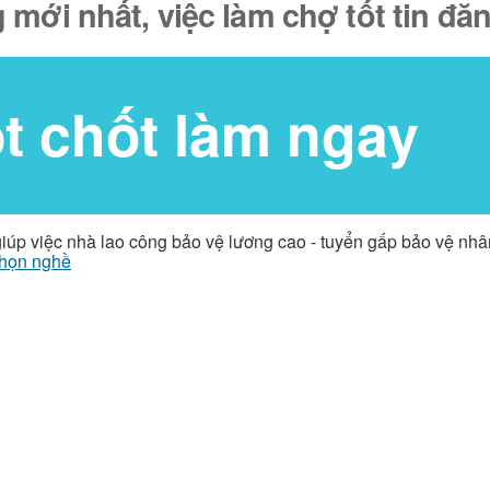
 mới nhất, việc làm chợ tốt tin đ
ốt chốt làm ngay
giúp việc nhà lao công bảo vệ lương cao - tuyển gấp bảo vệ nh
họn nghề