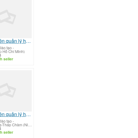
Nhân viên quản lý hồ sơ tuyển sinh đào tạo
Đào tạo
-
p Hồ Chí Minh)
4
h seller
Nhân viên quản lý hồ sơ tuyển sinh đào tạo
Đào tạo
-
Phan Rang-Tháp Chàm (Ninh Thuận)
4
h seller