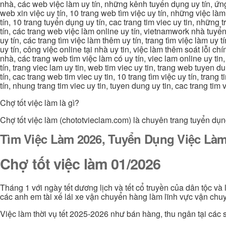
nhà, các web việc làm uy tín, những kênh tuyển dụng uy tín, ứng 
web xin việc uy tín, 10 trang web tìm việc uy tín, những việc làm
tín, 10 trang tuyển dụng uy tín, cac trang tim viec uy tin, nhữn
tín, các trang web việc làm online uy tín, vietnamwork nhà tuyển
uy tín, các trang tìm việc làm thêm uy tín, trang tìm việc làm uy t
uy tín, công việc online tại nhà uy tin, việc làm thêm soát lỗi chí
nhà, các trang web tìm việc làm có uy tín, viec lam online uy tin,
tín, trang viec lam uy tin, web tim viec uy tin, trang web tuyen d
tín, cac trang web tim viec uy tin, 10 trang tìm việc uy tín, trang
tín, nhung trang tim viec uy tin, tuyen dung uy tin, cac trang tim
Chợ tốt việc làm là gì?
Chợ tốt việc làm (chototvieclam.com) là chuyên trang tuyển dụn
Tìm Việc Làm 2026, Tuyển Dụng Việc Làm
Chợ tốt việc làm 01/2026
Tháng 1 với ngày tết dương lịch và tết cổ truyền của dân tộc và
các anh em tài xế lái xe vận chuyển hàng làm lĩnh vực vận chuy
Việc làm thời vụ tết 2025-2026 như bán hàng, thu ngân tại các s