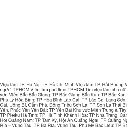
Việc làm TP. Hà Nội TP. Hồ Chí Minh Việc làm TP. Hải Phòng V
người TPHCM Việc làm part time TPHCM Tìm việc làm cho nữ t
vực Miền Bắc Bắc Giang: TP Bắc Giang Bắc Kạn: TP Bắc Kạn
Phủ Lý Hòa Bình: TP Hòa Bình Lào Cai: TP Lào Cai Lạng Sơn
Cái, Uông Bí, Cẩm Phả, Đông Triều Sơn La: TP Sơn La Thái 
Yên, Phúc Yên Yên Bái: TP Yên Bái Khu vực Miền Trung & Tâ
TP Pleiku Hà Tĩnh: TP Hà Tĩnh Khánh Hòa: TP Nha Trang, C
Hới Quảng Nam: TP Tam Kỳ, Hội An Quảng Ngãi: TP Quảng N
Rịa – Vũng Tàu: TP Bà Rịa, Vũng Tàu, Phú Mỹ Bạc Liêu: TP B