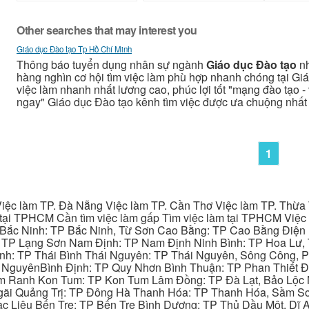
Other searches that may interest you
Giáo dục Đào tạo Tp Hồ Chí Minh
Thông báo tuyển dụng nhân sự ngành
Giáo dục Đào tạo
nh
hàng nghìn cơ hội tìm việc làm phù hợp nhanh chóng tại Giá
việc làm nhanh nhất lương cao, phúc lợi tốt "mạng đào tạo - v
ngay" Giáo dục Đào tạo kênh tìm việc được ưa chuộng nhất
1
iệc làm TP. Đà Nẵng Việc làm TP. Cần Thơ Việc làm TP. Thừa T
ại TPHCM Cần tìm việc làm gấp Tìm việc làm tại TPHCM Việc 
 Bắc Ninh: TP Bắc Ninh, Từ Sơn Cao Bằng: TP Cao Bằng Điện
: TP Lạng Sơn Nam Định: TP Nam Định Ninh Bình: TP Hoa Lư, 
Bình: TP Thái Bình Thái Nguyên: TP Thái Nguyên, Sông Công,
y NguyênBình Định: TP Quy Nhơn Bình Thuận: TP Phan Thiết Đ
am Ranh Kon Tum: TP Kon Tum Lâm Đồng: TP Đà Lạt, Bảo Lộc
gãi Quảng Trị: TP Đông Hà Thanh Hóa: TP Thanh Hóa, Sầm S
ạc Liêu Bến Tre: TP Bến Tre Bình Dương: TP Thủ Dầu Một, Dĩ