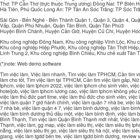
Thơ: TP Cần Thơ (trực thuộc Trung ương) Đồng Nai: TP Biên
Hà Tiên, Phú Quốc Long An: TP Tân An Sóc Trăng: TP Sóc Tră
Sài Gòn - Bến Nghé - Bến Thành Quận 1, Quận 3, Quận 4, Quậ
Vấp, Quận Phú Nhuận, Quận Tân Bình, Quận Tân Phú3
Huyện Bình Chánh, Huyện Cần Giờ, Huyện Củ Chi, Huyện Hó
Khu công nghiệp Đông Nam, Khu công nghiệp Vĩnh Lộc, Khu cô
Khu công nghiệp Hiệp Phước, Khu công nghiệp Tân Thới Hiệp,
Linh Trung 2, Khu công nghiệp Bình Chiểu, Khu chế xuất Tân 
(*)note: Web demo software
Tìm việc làm, Việc làm nhanh, Tìm việc làm TPHCM, Cần tìm việ
làm cho tốt, Tìm việc làm tại TPHCM, Cần tìm việc làm gấp, Nữ 
tphcm, việc làm tphcm 2022, việc làm tphcm cho sinh viên, việ
hoteljob, việc làm tphcm lương cao, việc làm tphcm không yêu cầ
việc làm thủ đức part time, việc làm thủ đức cho sinh viên, việc
việc làm quận 7 giờ hành chính, việc làm quận 7 nhà be, việc l
7 nhà bè, việc làm quận 4 7, việc làm bình dương, việc làm bình
việc làm bình dương thủ dầu một, việc làm bình định, việc làm
Bình Thạnh, Tìm việc làm Quận Bình Thạnh mới nhất, Việc làm 
Thạnh, việc làm, gg map, việc làm siêu thị, việc làm siêu thị tphc
nẵng, việc làm siêu thị go, việc làm siêu thị hà nội, việc làm si
giang, việc làm tgdd bến tre, việc làm tgdd bình dương, review vi