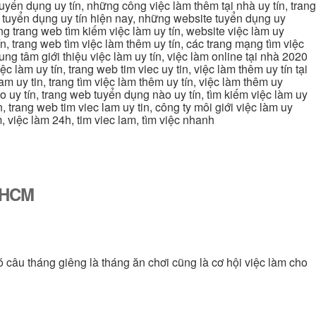
uyển dụng uy tín, những công việc làm thêm tại nhà uy tín, trang
ang tuyển dụng uy tín hiện nay, những website tuyển dụng uy
ững trang web tìm kiếm việc làm uy tín, website việc làm uy
ín, trang web tìm việc làm thêm uy tín, các trang mạng tìm việc
trung tâm giới thiệu việc làm uy tín, việc làm online tại nhà 2020
ệc làm uy tín, trang web tim viec uy tin, việc làm thêm uy tín tại
lam uy tin, trang tìm việc làm thêm uy tín, việc làm thêm uy
nào uy tín, trang web tuyển dụng nào uy tín, tìm kiếm việc làm uy
in, trang web tim viec lam uy tin, công ty môi giới việc làm uy
àm, việc làm 24h, tim viec lam, tìm việc nhanh
ố HCM
ó câu tháng giêng là tháng ăn chơi cũng là cơ hội việc làm cho