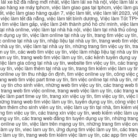
 lái xe b2 đà nẵng mới nhất, việc làm lái xe hà nội, việc làm lái 
 giao hàng xe máy tphcm, việc làm giao gas tại tphcm, việc làm 
, việc làm giao hàng quận 7, việc làm tết, việc làm tết 2023, việ
hcm, việc làm tết đà nẵng, việc làm tết bình dương, Việc làm Tốt
m việc làm gấp, việc làm 24h thành phố hồ chí minh, việc làm 2
 tại nhà online, việc làm tại nhà hà nội, việc làm tại nhà thủ côn
n dụng uy tín, việc làm online tại nhà uy tín, trang tìm việc uy tín
 online tại nhà uy tín, nhập liệu tại nhà uy tín, trang web tìm việc
 nhà uy tín, việc làm tại nhà uy tín, những trang tìm việc uy tín,
 uy tín, các web tìm việc uy tín, việc làm nhập liệu tại nhà uy tí
làm uy tín, trang web tìm việc làm uy tín, các kênh tuyển dụng uy 
 việc làm gia công tại nhà uy tín, website tìm việc uy tín, các tra
 tín, việc làm thêm tại nhà uy tín, trang tìm kiếm việc làm uy tín
online uy tín thu nhập ổn định, tìm việc online uy tín, công việc 
trang web tìm việc part time uy tín, tìm việc online tại nhà uy tín,
c uy tín cho sinh viên, những web tìm việc uy tín, các trang web t
ác trang web tìm việc online, trang web việc làm uy tín, các trang
 làm part time uy tín, trang xin việc uy tín, tìm việc uy tín, việc
, những trang web tìm việc làm uy tín, tuyển dụng uy tín, công việ
 làm thêm cho sinh viên uy tín, việc làm uy tín tại nhà, tìm kiếm 
ng tìm việc uy tín, các trang xin việc uy tín, web kiếm việc làm uy 
ụng uy tín, các trang web đăng tin tuyển dụng uy tín, những trang
m online uy tín, việc làm trên mạng uy tín, những trang tìm việc on
 làm uy tín, viec lam uy tin, ứng dụng tìm việc làm uy tín, các t
làm uy tín, trang web tìm kiếm việc làm uy tín, các app tìm việc u