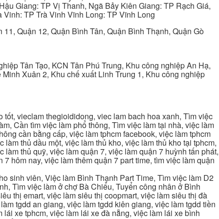
Hậu Giang: TP Vị Thanh, Ngã Bảy Kiên Giang: TP Rạch Giá,
 Vinh: TP Trà Vinh Vĩnh Long: TP Vĩnh Long
ận 11, Quận 12, Quận Bình Tân, Quận Bình Thạnh, Quận Gò
ghiệp Tân Tạo, KCN Tân Phú Trung, Khu công nghiệp An Hạ,
Minh Xuân 2, Khu chế xuất Linh Trung 1, Khu công nghiệp
tốt, vieclam thegioididong, viec lam bach hoa xanh, Tìm việc
m, Cần tìm việc làm phổ thông, Tìm việc làm tại nhà, việc làm
 không cần bằng cấp, việc làm tphcm facebook, việc làm tphcm
 làm thủ dầu một, việc làm thủ kho, việc làm thủ kho tại tphcm,
ệc làm thủ quỹ, việc làm quận 7, việc làm quận 7 huỳnh tấn phát,
 7 hôm nay, việc làm thêm quận 7 part time, tìm việc làm quận
cho sinh viên, Việc làm Bình Thạnh Part Time, Tìm việc làm D2
ạnh, Tìm việc làm ở chợ Bà Chiểu, Tuyển công nhân ở Bình
iêu thị emart, việc làm siêu thị coopmart, việc làm siêu thị đà
c làm tgdd an giang, việc làm tgdd kiên giang, việc làm tgdd tiền
 lái xe tphcm, việc làm lái xe đà nẵng, việc làm lái xe bình