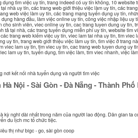
dụng tìm việc uy tín, trang indeed có uy tín không, 10 website t
 tại nhà uy tín, các trang web giới thiệu việc làm uy tín, các tr
g trang web việc làm uy tín, các trang mạng tuyển dụng uy tín, nh
 dụng hàng đầu, làm việc online uy tín, công việc nhập liệu uy t
ín cho sinh viên, viec online uy tin, cac trang tuyen dung uy tin, 
nh tả tại nhà, các trang tuyển dụng miễn phí uy tín, website tìm vi
 các trang web kiếm việc uy tín, viec lam tai nha uy tin, tim viec 
ung uy tin, trang web giới thiệu việc làm uy tín, tìm việc ở trang 
 tim viec lam uy tin, tim viec uy tin, cac trang web tuyen dung uy t
 viec lam uy tin, tuyển dụng, tìm việc làm, tim viec nhanh, việc l
g nơi kết nối nhà tuyển dụng và người tìm việc
 Hà Nội - Sài Gòn - Đà Nẵng - Thành Ph
 là kỳ nghĩ dài nhất trong năm của người lao động. Dân gian ta c
ển du lịch mc tổ chức tiệc.
iêu thị như bigc - go, sài gòn coop