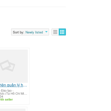
Sort by:
Newly listed
Nhân viên quản lý hồ sơ tuyển sinh đào tạo
 Đào tạo
-
TP Thủ Đức (Tp Hồ Chí Minh)
/04
th seller