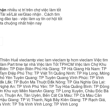
nhận
nhiều vị trí trên chợ việc làm tốt
Tài xế/Lái xe/Giao nhận . Cách tìm
 đào tạo - việc làm uy tín cơ hội tốt
 ưa chuộng nhất hiện nay
>
hiên Huế vieclamtp viec lam vieclam tp hcm vieclam Việc tìm
làm Part time tại nhà Việc làm Tốt TPHCM Việc làm Chợ Khu
 Biên: TP Điện Biên Phủ Hà Giang: TP Hà Giang Hà Nam: TP
Tam Điệp Phú Thọ: TP Việt Trì Quảng Ninh: TP Hạ Long, Móng
 Phổ Yên Tuyên Quang: TP Tuyên Quang Vĩnh Phúc: TP Vĩnh
ắk Lắk: TP Buôn Ma Thuột Đắk Nông: TP Gia Nghĩa Gia Lai:
 Nghệ An: TP Vinh Phú Yên: TP Tuy Hòa Quảng Bình: TP Đồng
ơn Khu vực Miền NamAn Giang: TP Long Xuyên, Châu Đốc Bà
 An, Thuận An, Tân Uyên, Bến Cát Cà Mau: TP Cà Mau Cần
Hậu Giang: TP Vị Thanh, Ngã Bảy Kiên Giang: TP Rạch Giá,
 Vinh: TP Trà Vinh Vĩnh Long: TP Vĩnh Long