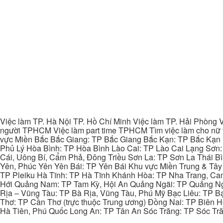
Việc làm TP. Hà Nội TP. Hồ Chí Minh Việc làm TP. Hải Phòng V
người TPHCM Việc làm part time TPHCM Tìm việc làm cho nữ t
vực Miền Bắc Bắc Giang: TP Bắc Giang Bắc Kạn: TP Bắc Kạn
Phủ Lý Hòa Bình: TP Hòa Bình Lào Cai: TP Lào Cai Lạng Sơn
Cái, Uông Bí, Cẩm Phả, Đông Triều Sơn La: TP Sơn La Thái 
Yên, Phúc Yên Yên Bái: TP Yên Bái Khu vực Miền Trung & Tâ
TP Pleiku Hà Tĩnh: TP Hà Tĩnh Khánh Hòa: TP Nha Trang, C
Hới Quảng Nam: TP Tam Kỳ, Hội An Quảng Ngãi: TP Quảng N
Rịa – Vũng Tàu: TP Bà Rịa, Vũng Tàu, Phú Mỹ Bạc Liêu: TP B
Thơ: TP Cần Thơ (trực thuộc Trung ương) Đồng Nai: TP Biên
Hà Tiên, Phú Quốc Long An: TP Tân An Sóc Trăng: TP Sóc Tră