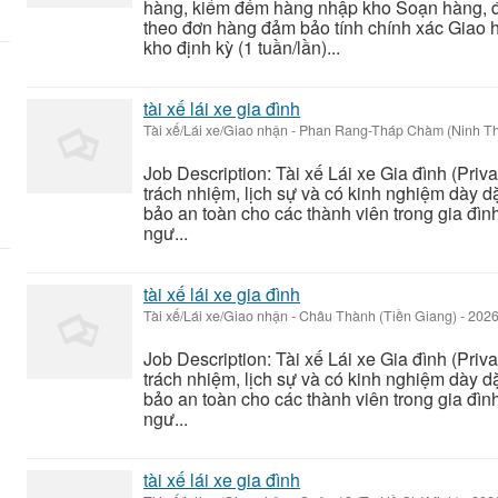
hàng, kiểm đếm hàng nhập kho Soạn hàng, đ
theo đơn hàng đảm bảo tính chính xác Giao
kho định kỳ (1 tuần/lần)...
tài xế lái xe gia đình
Tài xế/Lái xe/Giao nhận
-
Phan Rang-Tháp Chàm (Ninh T
Job Description: Tài xế Lái xe Gia đình (Priv
trách nhiệm, lịch sự và có kinh nghiệm dày 
bảo an toàn cho các thành viên trong gia đình
ngư...
tài xế lái xe gia đình
Tài xế/Lái xe/Giao nhận
-
Châu Thành (Tiền Giang)
-
2026
Job Description: Tài xế Lái xe Gia đình (Priv
trách nhiệm, lịch sự và có kinh nghiệm dày 
bảo an toàn cho các thành viên trong gia đình
ngư...
tài xế lái xe gia đình