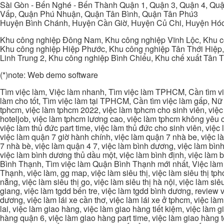
Sài Gòn - Bến Nghé - Bến Thành Quận 1, Quận 3, Quận 4, Quậ
Vấp, Quận Phú Nhuận, Quận Tân Bình, Quận Tân Phú3
Huyện Bình Chánh, Huyện Cần Giờ, Huyện Củ Chi, Huyện Hó
Khu công nghiệp Đông Nam, Khu công nghiệp Vĩnh Lộc, Khu cô
Khu công nghiệp Hiệp Phước, Khu công nghiệp Tân Thới Hiệp,
Linh Trung 2, Khu công nghiệp Bình Chiểu, Khu chế xuất Tân 
(*)note: Web demo software
Tìm việc làm, Việc làm nhanh, Tìm việc làm TPHCM, Cần tìm việ
làm cho tốt, Tìm việc làm tại TPHCM, Cần tìm việc làm gấp, Nữ 
tphcm, việc làm tphcm 2022, việc làm tphcm cho sinh viên, việ
hoteljob, việc làm tphcm lương cao, việc làm tphcm không yêu cầ
việc làm thủ đức part time, việc làm thủ đức cho sinh viên, việc
việc làm quận 7 giờ hành chính, việc làm quận 7 nhà be, việc l
7 nhà bè, việc làm quận 4 7, việc làm bình dương, việc làm bình
việc làm bình dương thủ dầu một, việc làm bình định, việc làm
Bình Thạnh, Tìm việc làm Quận Bình Thạnh mới nhất, Việc làm 
Thạnh, việc làm, gg map, việc làm siêu thị, việc làm siêu thị tphc
nẵng, việc làm siêu thị go, việc làm siêu thị hà nội, việc làm si
giang, việc làm tgdd bến tre, việc làm tgdd bình dương, review vi
dương, việc làm lái xe cần thơ, việc làm lái xe ở tphcm, việc làm
lai, việc làm giao hàng, việc làm giao hàng tiết kiệm, việc làm
hàng quận 6, việc làm giao hàng part time, việc làm giao hàng tết