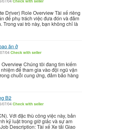
6/07/04
Check with seller
ate Driver) Role Overview Tài xế riêng
dặn để phụ trách việc đưa đón và đảm
. Trong vai trò này, bạn không chỉ là
bao ăn ở
07/04
Check with seller
le Overview Chúng tôi đang tìm kiếm
h nhiệm để tham gia vào đội ngũ vận
g trong chuỗi cung ứng, đảm bảo hàng
ng B2
6/07/04
Check with seller
N). Với đặc thù công việc này, bản
nh kỷ luật trong giờ giấc và sự am
Job Description: Tài xế Xe tải Giao