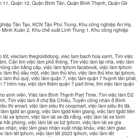
ận 11, Quận 12, Quận Bình Tân, Quận Bình Thạnh, Quận Gò
ghiệp Tân Tạo, KCN Tân Phú Trung, Khu công nghiệp An Hạ,
Minh Xuân 2, Khu chế xuất Linh Trung 1, Khu công nghiệp
tốt, vieclam thegioididong, viec lam bach hoa xanh, Tìm việc
m, Cần tìm việc làm phổ thông, Tìm việc làm tại nhà, việc làm
 không cần bằng cấp, việc làm tphcm facebook, việc làm tphcm
 làm thủ dầu một, việc làm thủ kho, việc làm thủ kho tại tphcm,
ệc làm thủ quỹ, việc làm quận 7, việc làm quận 7 huỳnh tấn phát,
 7 hôm nay, việc làm thêm quận 7 part time, tìm việc làm quận
cho sinh viên, Việc làm Bình Thạnh Part Time, Tìm việc làm D2
ạnh, Tìm việc làm ở chợ Bà Chiểu, Tuyển công nhân ở Bình
iêu thị emart, việc làm siêu thị coopmart, việc làm siêu thị đà
c làm tgdd an giang, việc làm tgdd kiên giang, việc làm tgdd tiền
 lái xe tphcm, việc làm lái xe đà nẵng, việc làm lái xe bình
xe hải phòng, việc làm lái xe b2 tphcm, việc làm lái xe gia
giao nhận, việc làm giao nhận xuất nhập khẩu, việc làm giao
c làm tết tphcm, việc làm tết 2023 tphcm, việc làm tết