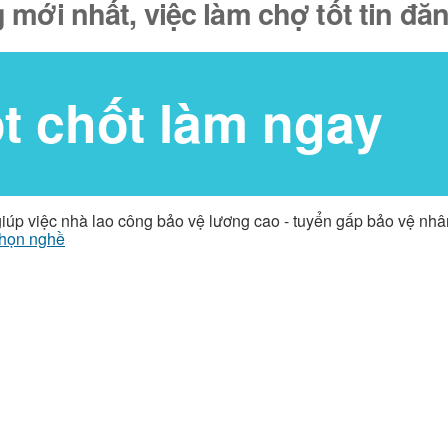
 mới nhất, việc làm chợ tốt tin đ
ốt chốt làm ngay
giúp việc nhà lao công bảo vệ lương cao - tuyển gấp bảo vệ nh
họn nghề