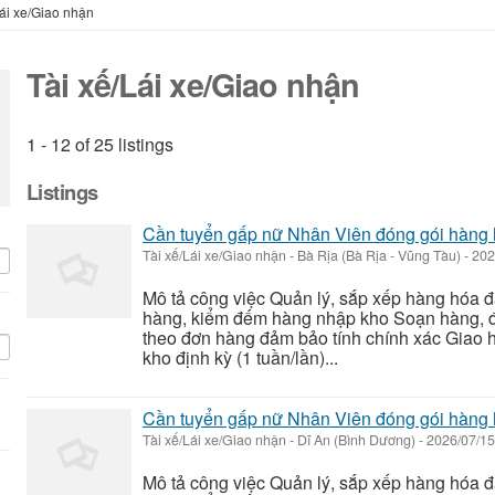
Lái xe/Giao nhận
Tài xế/Lái xe/Giao nhận
1 - 12 of 25 listings
Listings
Cần tuyển gấp nữ Nhân Viên đóng gói hàng
Tài xế/Lái xe/Giao nhận
-
Bà Rịa (Bà Rịa - Vũng Tàu)
-
202
Mô tả công việc Quản lý, sắp xếp hàng hóa 
hàng, kiểm đếm hàng nhập kho Soạn hàng, đ
theo đơn hàng đảm bảo tính chính xác Giao
kho định kỳ (1 tuần/lần)...
Cần tuyển gấp nữ Nhân Viên đóng gói hàng
Tài xế/Lái xe/Giao nhận
-
Dĩ An (Bình Dương)
-
2026/07/1
Mô tả công việc Quản lý, sắp xếp hàng hóa 