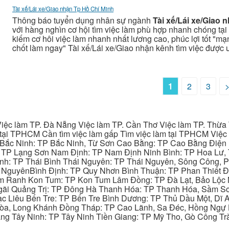
Tài xế/Lái xe/Giao nhận Tp Hồ Chí Minh
Thông báo tuyển dụng nhân sự ngành
Tài xế/Lái xe/Giao 
với hàng nghìn cơ hội tìm việc làm phù hợp nhanh chóng tại 
kiếm cơ hôi việc làm nhanh nhất lương cao, phúc lợi tốt "mạng
chốt làm ngay" Tài xế/Lái xe/Giao nhận kênh tìm việc được
1
2
3
iệc làm TP. Đà Nẵng Việc làm TP. Cần Thơ Việc làm TP. Thừa T
ại TPHCM Cần tìm việc làm gấp Tìm việc làm tại TPHCM Việc 
 Bắc Ninh: TP Bắc Ninh, Từ Sơn Cao Bằng: TP Cao Bằng Điện
: TP Lạng Sơn Nam Định: TP Nam Định Ninh Bình: TP Hoa Lư, 
Bình: TP Thái Bình Thái Nguyên: TP Thái Nguyên, Sông Công,
y NguyênBình Định: TP Quy Nhơn Bình Thuận: TP Phan Thiết Đ
am Ranh Kon Tum: TP Kon Tum Lâm Đồng: TP Đà Lạt, Bảo Lộc
gãi Quảng Trị: TP Đông Hà Thanh Hóa: TP Thanh Hóa, Sầm S
ạc Liêu Bến Tre: TP Bến Tre Bình Dương: TP Thủ Dầu Một, Dĩ
 Hòa, Long Khánh Đồng Tháp: TP Cao Lãnh, Sa Đéc, Hồng Ngự 
ng Tây Ninh: TP Tây Ninh Tiền Giang: TP Mỹ Tho, Gò Công Trà