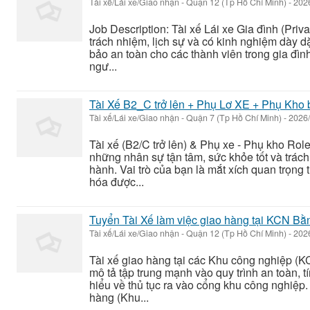
Tài xế/Lái xe/Giao nhận
-
Quận 12 (Tp Hồ Chí Minh)
-
202
Job Description: Tài xế Lái xe Gia đình (Priv
trách nhiệm, lịch sự và có kinh nghiệm dày 
bảo an toàn cho các thành viên trong gia đình
ngư...
Tài Xế B2_C trở lên + Phụ Lơ XE + Phụ Kho 
Tài xế/Lái xe/Giao nhận
-
Quận 7 (Tp Hồ Chí Minh)
-
2026/
Tài xế (B2/C trở lên) & Phụ xe - Phụ kho Ro
những nhân sự tận tâm, sức khỏe tốt và trác
hành. Vai trò của bạn là mắt xích quan trọn
hóa được...
Tuyển Tài Xế làm việc giao hàng tại KCN Bằ
Tài xế/Lái xe/Giao nhận
-
Quận 12 (Tp Hồ Chí Minh)
-
202
Tài xế giao hàng tại các Khu công nghiệp (KC
mô tả tập trung mạnh vào quy trình an toàn, tí
hiểu về thủ tục ra vào cổng khu công nghiệp. 
hàng (Khu...