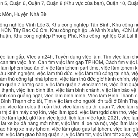
n 5, Quận 6, Quận 7, Quận 8 (Khu vực của bạn), Quận 10, Qu
c Môn, Huyện Nhà Bè
ng nghiệp Vĩnh Lộc 3, Khu công nghiệp Tân Bình, Khu công n
 KCN Tây Bắc Củ Chi, Khu công nghiệp Lê Minh Xuân, KCN Lê 
Thuận, Khu công nghiệp Phong Phú, Khu công nghiệp Cát Lái II
c làm gấp, Vieclam24h, Tuyển dụng việc làm, Tìm việc làm cho 
cần tìm việc làm, Cần tìm việc làm gấp TPHCM, Cách tìm việc là
c làm tphcm bao ăn ở, việc làm tphcm part time, việc làm tphcm
u kinh nghiệm, việc làm thủ đức, việc làm thủ công tại nhà, việc
 làm thủ công tại nhà tphcm, việc làm thủ đức giờ hành chính, vi
àm quận 7 lương cao, việc làm quận 7 vieclam116, việc làm quận
 thạnh, việc làm bình tân, việc làm bình chánh, việc làm bảo vệ
 bình sơn quảng ngãi, việc làm bình minh, Việc làm Bình Thạnh 
Bình Thạnh cho tốt, Tìm việc làm cho người lớn tuổi ở Bình Th
m, việc làm siêu thị cần thơ, việc làm siêu thị quận 7, việc làm s
êu thị điện máy chợ lớn, việc làm tgdd, việc làm tgdd cần thơ, việ
ệc làm tgdd, giờ làm việc tgdd, lịch làm việc tgdd 2021, việc làm
 lái xe b2 đà nẵng mới nhất, việc làm lái xe hà nội, việc làm lái 
 giao hàng xe máy tphcm, việc làm giao gas tại tphcm, việc làm 
, việc làm giao hàng quận 7, việc làm tết, việc làm tết 2023, việ