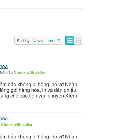
Sort by:
Newly listed
 hóa
6/07/15
Check with seller
đảm bảo không bị hỏng, đổ vỡ Nhận
óng gói hàng hóa, in và dán phiếu
 hàng cho các bên vận chuyển Kiểm
 hóa
5
Check with seller
đảm bảo không bị hỏng, đổ vỡ Nhận