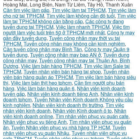
Hoàng Mai, Long Biên, Nam Từ Liêm, Tây Hồ, Thanh Xuân
Cần tìm việc làm gấp
,
Tìm việc làm tại TPHCM
,
Tìm việc làm
cho nữ tại TPHCM
,
Tìm việc làm không cần độ tuổi
,
Tìm việc
làm tại TPHCM không cần bằng cấp
,
Các công ty đang
tuyển dụng tại TPHCM
,
Việc làm nhanh TPHCM
,
Việc tìm
người làm việc tuổi trên 50 ở TPHCM mới nhất
,
Công ty may
gần đầy tuyển dụng
,
Tuyển công nhân may thời vụ tại
TPHCM
,
Tuyển công nhân may không cần kinh nghiệm
,
Cần tuyển công nhân may Bình Tân
,
Công ty may Quận 9
tuyển dụng
,
Tuyển công nhân may bao AN ở
,
Tuyển dụng
công nhân may
,
Tuyển công nhân may tại Thuận An, Bình
Dương
,
Việc làm bán hàng TPHCM
,
Tìm việc làm Sale tại
TPHCM
,
Tuyển nhân viên bán hàng tại shop
,
Tuyển nhân
viên bán hàng quần áo TPHCM
,
Tìm việc làm bán hàng siêu
thị
,
Việc làm bán thịt heo tphcm
,
Cần tìm người phụ bán
hàng
,
Việc làm bán hàng quận 6
,
Nhân viên kinh doanh
tuyển gấp
,
Nhân viên kinh doanh tiếng Anh
,
Nhân viên kinh
doanh tphcm
,
Tuyển Nhân viên Kinh doanh Không yêu cầu
kinh nghiệm
,
Nhân viên kinh doanh thị trường
,
Tìm việc
nhân viên kinh doanh
,
Nhân viên Kinh doanh ô to
,
Nhân
viên kinh doanh online
,
Tìm nhân viên phục vụ quán cafe
,
Nhân viên phục vụ tiếng Anh
,
Tìm nhân viên phục vụ quán
ăn
,
Tuyển Nhân viên phục vụ nhà hàng TP HCM
,
Tuyển
nhân viên phục vụ quán Nhậu
,
Tuyển nhân viên phục vụ
cafe TPHCM
,
Tuyển nhân viên phục vụ tphcm
,
Tuyển nhân