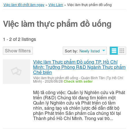
Việc làm tốt chốt làm ngay
»
Việc Làm
»
Việc làm thực phẩm đồ uống
Việc làm thực phẩm đồ uống
1 - 2 of 2 listings
Listings
Show filters
Sort by:
Newly listed
Việc làm Thực phẩm Đồ uống TP. Hồ Chí
Minh: Trưởng Phòng R&D Ngành Thực phẩm
Chế biến
Việc làm thực phẩm đồ uống
-
Quận Bình Tân (Tp Hồ Chí
Minh)
-
2026/06/28
Check with seller
Mô tả công việc: Quản lý Nghiên cứu và Phát
triển (R&D) Chúng tôi đang tìm kiếm một
Quản lý Nghiên cứu và Phát triển có tầm
nhìn, sáng tạo và chiến lược để dẫn dắt bộ
phận Phát triển Sản phẩm của chúng tôi tại
Thành phố Hồ Chí Minh. Trong vai trò...