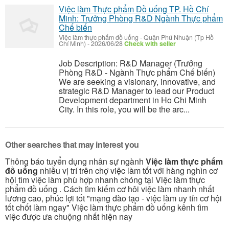
Việc làm Thực phẩm Đồ uống TP. Hồ Chí
Minh: Trưởng Phòng R&D Ngành Thực phẩm
Chế biến
Việc làm thực phẩm đồ uống
-
Quận Phú Nhuận (Tp Hồ
Chí Minh)
-
2026/06/28
Check with seller
Job Description: R&D Manager (Trưởng
Phòng R&D - Ngành Thực phẩm Chế biến)
We are seeking a visionary, innovative, and
strategic R&D Manager to lead our Product
Development department in Ho Chi Minh
City. In this role, you will be the arc...
Other searches that may interest you
Thông báo tuyển dụng nhân sự ngành
Việc làm thực phẩm
đồ uống
nhiều vị trí trên chợ việc làm tốt với hàng nghìn cơ
hội tìm việc làm phù hợp nhanh chóng tại Việc làm thực
phẩm đồ uống . Cách tìm kiếm cơ hôi việc làm nhanh nhất
lương cao, phúc lợi tốt "mạng đào tạo - việc làm uy tín cơ hội
tốt chốt làm ngay" Việc làm thực phẩm đồ uống kênh tìm
việc được ưa chuộng nhất hiện nay