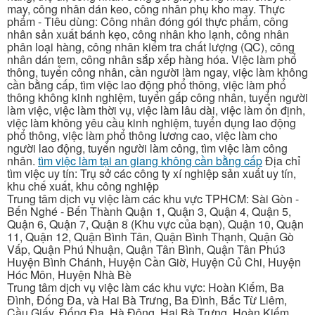
may, công nhân dán keo, công nhân phụ kho may. Thực
phẩm - Tiêu dùng: Công nhân đóng gói thực phẩm, công
nhân sản xuất bánh kẹo, công nhân kho lạnh, công nhân
phân loại hàng, công nhân kiểm tra chất lượng (QC), công
nhân dán tem, công nhân sắp xếp hàng hóa. Việc làm phổ
thông, tuyển công nhân, cần người làm ngay, việc làm không
cần bằng cấp, tìm việc lao động phổ thông, việc làm phổ
thông không kinh nghiệm, tuyển gấp công nhân, tuyển người
làm việc, việc làm thời vụ, việc làm lâu dài, việc làm ổn định,
việc làm không yêu cầu kinh nghiệm, tuyển dụng lao động
phổ thông, việc làm phổ thông lương cao, việc làm cho
người lao động, tuyển người làm công, tìm việc làm công
nhân.
tìm việc làm tại an giang không cần bằng cấp
Địa chỉ
tìm việc uy tín: Trụ sở các công ty xí nghiệp sản xuất uy tín,
khu chế xuất, khu công nghiệp
Trung tâm dịch vụ việc làm các khu vực TPHCM: Sài Gòn -
Bến Nghé - Bến Thành Quận 1, Quận 3, Quận 4, Quận 5,
Quận 6, Quận 7, Quận 8 (Khu vực của bạn), Quận 10, Quận
11, Quận 12, Quận Bình Tân, Quận Bình Thạnh, Quận Gò
Vấp, Quận Phú Nhuận, Quận Tân Bình, Quận Tân Phú3
Huyện Bình Chánh, Huyện Cần Giờ, Huyện Củ Chi, Huyện
Hóc Môn, Huyện Nhà Bè
Trung tâm dịch vụ việc làm các khu vực: Hoàn Kiếm, Ba
Đình, Đống Đa, và Hai Bà Trưng, Ba Đình, Bắc Từ Liêm,
Cầu Giấy, Đống Đa, Hà Đông, Hai Bà Trưng, Hoàn Kiếm,