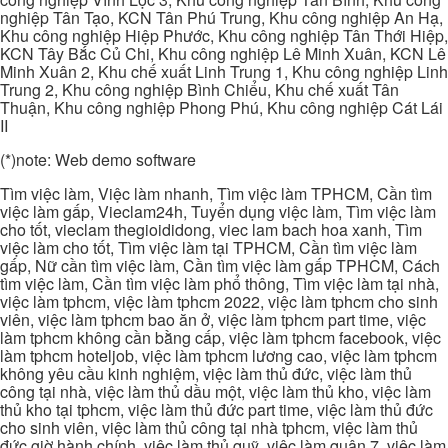
nghiệp Tân Tạo, KCN Tân Phú Trung, Khu công nghiệp An Hạ,
Khu công nghiệp Hiệp Phước, Khu công nghiệp Tân Thới Hiệp,
KCN Tây Bắc Củ Chi, Khu công nghiệp Lê Minh Xuân, KCN Lê
Minh Xuân 2, Khu chế xuất Linh Trung 1, Khu công nghiệp Linh
Trung 2, Khu công nghiệp Bình Chiểu, Khu chế xuất Tân
Thuận, Khu công nghiệp Phong Phú, Khu công nghiệp Cát Lái
II
(*)note: Web demo software
Tìm việc làm, Việc làm nhanh, Tìm việc làm TPHCM, Cần tìm
việc làm gấp, Vieclam24h, Tuyển dụng việc làm, Tìm việc làm
cho tốt, vieclam thegioididong, viec lam bach hoa xanh, Tìm
việc làm cho tốt, Tìm việc làm tại TPHCM, Cần tìm việc làm
gấp, Nữ cần tìm việc làm, Cần tìm việc làm gấp TPHCM, Cách
tìm việc làm, Cần tìm việc làm phổ thông, Tìm việc làm tại nhà,
việc làm tphcm, việc làm tphcm 2022, việc làm tphcm cho sinh
viên, việc làm tphcm bao ăn ở, việc làm tphcm part time, việc
làm tphcm không cần bằng cấp, việc làm tphcm facebook, việc
làm tphcm hoteljob, việc làm tphcm lương cao, việc làm tphcm
không yêu cầu kinh nghiệm, việc làm thủ đức, việc làm thủ
công tại nhà, việc làm thủ dầu một, việc làm thủ kho, việc làm
thủ kho tại tphcm, việc làm thủ đức part time, việc làm thủ đức
cho sinh viên, việc làm thủ công tại nhà tphcm, việc làm thủ
đức giờ hành chính, việc làm thủ quỹ, việc làm quận 7, việc làm