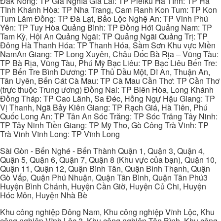
Đắk Nông: TP Gia Nghĩa Gia Lai: TP Pleiku Hà Tĩnh: TP Hà
Tĩnh Khánh Hòa: TP Nha Trang, Cam Ranh Kon Tum: TP Kon
Tum Lâm Đồng: TP Đà Lạt, Bảo Lộc Nghệ An: TP Vinh Phú
Yên: TP Tuy Hòa Quảng Bình: TP Đồng Hới Quảng Nam: TP
Tam Kỳ, Hội An Quảng Ngãi: TP Quảng Ngãi Quảng Trị: TP
Đông Hà Thanh Hóa: TP Thanh Hóa, Sầm Sơn Khu vực Miền
NamAn Giang: TP Long Xuyên, Châu Đốc Bà Rịa – Vũng Tàu:
TP Bà Rịa, Vũng Tàu, Phú Mỹ Bạc Liêu: TP Bạc Liêu Bến Tre:
TP Bến Tre Bình Dương: TP Thủ Dầu Một, Dĩ An, Thuận An,
Tân Uyên, Bến Cát Cà Mau: TP Cà Mau Cần Thơ: TP Cần Thơ
(trực thuộc Trung ương) Đồng Nai: TP Biên Hòa, Long Khánh
Đồng Tháp: TP Cao Lãnh, Sa Đéc, Hồng Ngự Hậu Giang: TP
Vị Thanh, Ngã Bảy Kiên Giang: TP Rạch Giá, Hà Tiên, Phú
Quốc Long An: TP Tân An Sóc Trăng: TP Sóc Trăng Tây Ninh:
TP Tây Ninh Tiền Giang: TP Mỹ Tho, Gò Công Trà Vinh: TP
Trà Vinh Vĩnh Long: TP Vĩnh Long
Sài Gòn - Bến Nghé - Bến Thành Quận 1, Quận 3, Quận 4,
Quận 5, Quận 6, Quận 7, Quận 8 (Khu vực của bạn), Quận 10,
Quận 11, Quận 12, Quận Bình Tân, Quận Bình Thạnh, Quận
Gò Vấp, Quận Phú Nhuận, Quận Tân Bình, Quận Tân Phú3
Huyện Bình Chánh, Huyện Cần Giờ, Huyện Củ Chi, Huyện
Hóc Môn, Huyện Nhà Bè
Khu công nghiệp Đông Nam, Khu công nghiệp Vĩnh Lộc, Khu
công nghiệp Vĩnh Lộc 3, Khu công nghiệp Tân Bình, Khu công