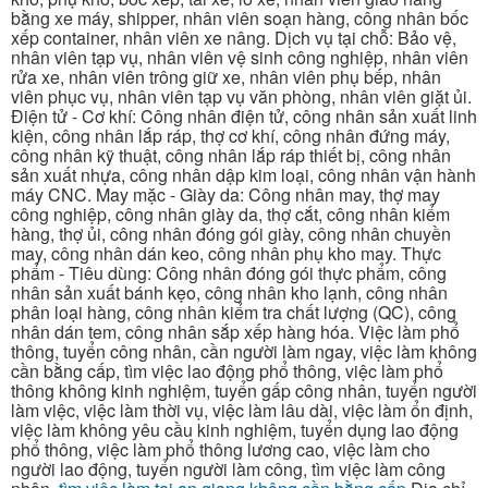
bằng xe máy, shipper, nhân viên soạn hàng, công nhân bốc
xếp container, nhân viên xe nâng. Dịch vụ tại chỗ: Bảo vệ,
nhân viên tạp vụ, nhân viên vệ sinh công nghiệp, nhân viên
rửa xe, nhân viên trông giữ xe, nhân viên phụ bếp, nhân
viên phục vụ, nhân viên tạp vụ văn phòng, nhân viên giặt ủi.
Điện tử - Cơ khí: Công nhân điện tử, công nhân sản xuất linh
kiện, công nhân lắp ráp, thợ cơ khí, công nhân đứng máy,
công nhân kỹ thuật, công nhân lắp ráp thiết bị, công nhân
sản xuất nhựa, công nhân dập kim loại, công nhân vận hành
máy CNC. May mặc - Giày da: Công nhân may, thợ may
công nghiệp, công nhân giày da, thợ cắt, công nhân kiểm
hàng, thợ ủi, công nhân đóng gói giày, công nhân chuyền
may, công nhân dán keo, công nhân phụ kho may. Thực
phẩm - Tiêu dùng: Công nhân đóng gói thực phẩm, công
nhân sản xuất bánh kẹo, công nhân kho lạnh, công nhân
phân loại hàng, công nhân kiểm tra chất lượng (QC), công
nhân dán tem, công nhân sắp xếp hàng hóa. Việc làm phổ
thông, tuyển công nhân, cần người làm ngay, việc làm không
cần bằng cấp, tìm việc lao động phổ thông, việc làm phổ
thông không kinh nghiệm, tuyển gấp công nhân, tuyển người
làm việc, việc làm thời vụ, việc làm lâu dài, việc làm ổn định,
việc làm không yêu cầu kinh nghiệm, tuyển dụng lao động
phổ thông, việc làm phổ thông lương cao, việc làm cho
người lao động, tuyển người làm công, tìm việc làm công