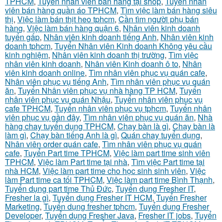
TPHCM
,
Tuyển nhân viên bán hàng tại shop
,
Tuyển nhân
viên bán hàng quần áo TPHCM
,
Tìm việc làm bán hàng siêu
thị
,
Việc làm bán thịt heo tphcm
,
Cần tìm người phụ bán
hàng
,
Việc làm bán hàng quận 6
,
Nhân viên kinh doanh
tuyển gấp
,
Nhân viên kinh doanh tiếng Anh
,
Nhân viên kinh
doanh tphcm
,
Tuyển Nhân viên Kinh doanh Không yêu cầu
kinh nghiệm
,
Nhân viên kinh doanh thị trường
,
Tìm việc
nhân viên kinh doanh
,
Nhân viên Kinh doanh ô to
,
Nhân
viên kinh doanh online
,
Tìm nhân viên phục vụ quán cafe
,
Nhân viên phục vụ tiếng Anh
,
Tìm nhân viên phục vụ quán
ăn
,
Tuyển Nhân viên phục vụ nhà hàng TP HCM
,
Tuyển
nhân viên phục vụ quán Nhậu
,
Tuyển nhân viên phục vụ
cafe TPHCM
,
Tuyển nhân viên phục vụ tphcm
,
Tuyển nhân
viên phục vụ gần đây
,
Tìm nhân viên phục vụ quán ăn
,
Nhà
hàng chay tuyển dụng TPHCM
,
Chạy bàn là gì
,
Chạy bàn là
làm gì
,
Chạy bàn tiếng Anh là gì
,
Quán chay tuyển dụng
,
Nhân viên order quán cafe
,
Tìm nhân viên phục vụ quán
cafe
,
Tuyển Part time TPHCM
,
Việc làm part time sinh viên
TPHCM
,
Việc làm Part time tại nhà
,
Tìm việc Part time tại
nhà HCM
,
Việc làm part time cho học sinh sinh viên
,
Việc
làm Part time ca tối TPHCM
,
Việc làm part time Bình Thạnh
,
Tuyển dụng part time Thủ Đức
,
Tuyển dụng Fresher IT
,
Fresher la gì
,
Tuyển dụng Fresher IT HCM
,
Tuyển Fresher
Marketing
,
Tuyển dụng fresher tphcm
,
Tuyển dụng Fresher
Developer
,
Tuyển dụng Fresher Java
,
Fresher IT jobs
,
Tuyển