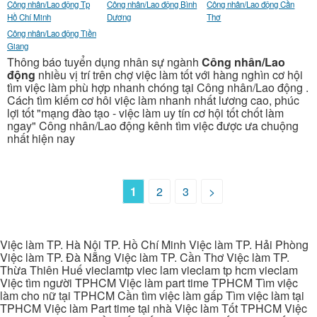
Công nhân/Lao động Tp
Công nhân/Lao động Bình
Công nhân/Lao động Cần
Hồ Chí Minh
Dương
Thơ
Công nhân/Lao động Tiền
Giang
Thông báo tuyển dụng nhân sự ngành
Công nhân/Lao
động
nhiều vị trí trên chợ việc làm tốt với hàng nghìn cơ hội
tìm việc làm phù hợp nhanh chóng tại Công nhân/Lao động .
Cách tìm kiếm cơ hôi việc làm nhanh nhất lương cao, phúc
lợi tốt "mạng đào tạo - việc làm uy tín cơ hội tốt chốt làm
ngay" Công nhân/Lao động kênh tìm việc được ưa chuộng
nhất hiện nay
1
2
3
>
Việc làm TP. Hà Nội TP. Hồ Chí Minh Việc làm TP. Hải Phòng
Việc làm TP. Đà Nẵng Việc làm TP. Cần Thơ Việc làm TP.
Thừa Thiên Huế vieclamtp viec lam vieclam tp hcm vieclam
Việc tìm người TPHCM Việc làm part time TPHCM Tìm việc
làm cho nữ tại TPHCM Cần tìm việc làm gấp Tìm việc làm tại
TPHCM Việc làm Part time tại nhà Việc làm Tốt TPHCM Việc