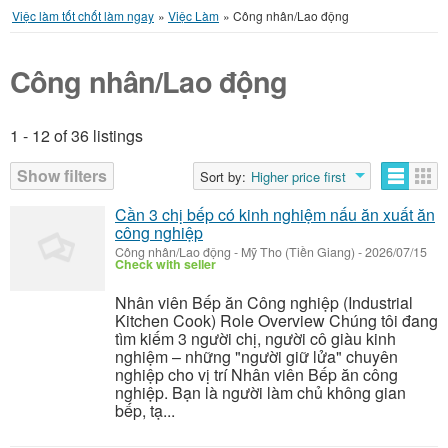
Việc làm tốt chốt làm ngay
»
Việc Làm
»
Công nhân/Lao động
Công nhân/Lao động
1 - 12 of 36 listings
Listings
Show filters
Sort by:
Higher price first
Cần 3 chị bếp có kinh nghiệm nấu ăn xuất ăn
công nghiệp
Công nhân/Lao động
-
Mỹ Tho (Tiền Giang)
-
2026/07/15
Check with seller
Nhân viên Bếp ăn Công nghiệp (Industrial
Kitchen Cook) Role Overview Chúng tôi đang
tìm kiếm 3 người chị, người cô giàu kinh
nghiệm – những "người giữ lửa" chuyên
nghiệp cho vị trí Nhân viên Bếp ăn công
nghiệp. Bạn là người làm chủ không gian
bếp, tạ...