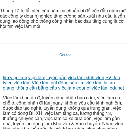
Tháng 12 là tất niên của năm củ chuẩn bị để bắc đầu năm mới
các công ty doanh nghiệp tăng cường sản xuất nhu cầu tuyển
dụng lao động phổ thông công nhân bắc đầu tăng cũng là cơ
hội tìm việc làm mới.
Contact
tìm việc làm
việc làm
tuyển gấp
việc làm sinh viên
SV Job
lviec
việc làm
Việc làm bất động sản
tìm việc làm tại an
giang không cần bằng cấp
việc làm edunet
việc làm edunet
Việc làm bao ăn ở, tuyển công nhân bao cơm, việc làm có
chỗ ở, công nhân đi làm ngay, không yêu cầu kinh nghiệm,
được đào tạo nghề, tuyển dụng không qua trung gian, việc
làm có đóng BHXH, việc làm tăng ca, lương tháng 13,
thưởng chuyên cần, việc làm có xe đưa đón, việc làm gần
nhà, tuyển lao động làm Kho vận & Vận chuyển: Nhân viên
kho, phụ kho, bốc xếp, tài xế, lơ xe, nhân viên giao hàng