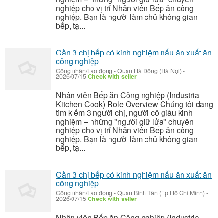
nghiệp cho vị trí Nhân viên Bếp ăn công
nghiệp. Bạn là người làm chủ không gian
bếp, tạ...
Cần 3 chị bếp có kinh nghiệm nấu ăn xuất ăn
công nghiệp
Công nhân/Lao động
-
Quận Hà Đông (Hà Nội)
-
2026/07/15
Check with seller
Nhân viên Bếp ăn Công nghiệp (Industrial
Kitchen Cook) Role Overview Chúng tôi đang
tìm kiếm 3 người chị, người cô giàu kinh
nghiệm – những "người giữ lửa" chuyên
nghiệp cho vị trí Nhân viên Bếp ăn công
nghiệp. Bạn là người làm chủ không gian
bếp, tạ...
Cần 3 chị bếp có kinh nghiệm nấu ăn xuất ăn
công nghiệp
Công nhân/Lao động
-
Quận Bình Tân (Tp Hồ Chí Minh)
-
2026/07/15
Check with seller
Nhân viên Bếp ăn Công nghiệp (Industrial