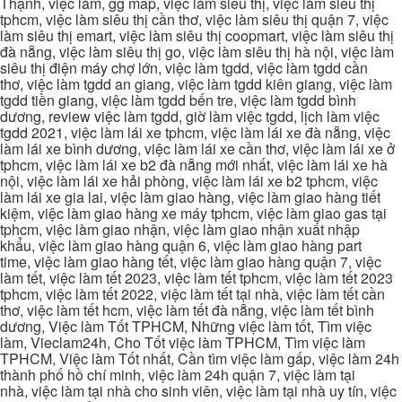
Thạnh, việc làm, gg map, việc làm siêu thị, việc làm siêu thị
tphcm, việc làm siêu thị cần thơ, việc làm siêu thị quận 7, việc
làm siêu thị emart, việc làm siêu thị coopmart, việc làm siêu thị
đà nẵng, việc làm siêu thị go, việc làm siêu thị hà nội, việc làm
siêu thị điện máy chợ lớn, việc làm tgdd, việc làm tgdd cần
thơ, việc làm tgdd an giang, việc làm tgdd kiên giang, việc làm
tgdd tiền giang, việc làm tgdd bến tre, việc làm tgdd bình
dương, review việc làm tgdd, giờ làm việc tgdd, lịch làm việc
tgdd 2021, việc làm lái xe tphcm, việc làm lái xe đà nẵng, việc
làm lái xe bình dương, việc làm lái xe cần thơ, việc làm lái xe ở
tphcm, việc làm lái xe b2 đà nẵng mới nhất, việc làm lái xe hà
nội, việc làm lái xe hải phòng, việc làm lái xe b2 tphcm, việc
làm lái xe gia lai, việc làm giao hàng, việc làm giao hàng tiết
kiệm, việc làm giao hàng xe máy tphcm, việc làm giao gas tại
tphcm, việc làm giao nhận, việc làm giao nhận xuất nhập
khẩu, việc làm giao hàng quận 6, việc làm giao hàng part
time, việc làm giao hàng tết, việc làm giao hàng quận 7, việc
làm tết, việc làm tết 2023, việc làm tết tphcm, việc làm tết 2023
tphcm, việc làm tết 2022, việc làm tết tại nhà, việc làm tết cần
thơ, việc làm tết hcm, việc làm tết đà nẵng, việc làm tết bình
dương, Việc làm Tốt TPHCM, Những việc làm tốt, Tìm việc
làm, Vieclam24h, Cho Tốt việc làm TPHCM, Tìm việc làm
TPHCM, Việc làm Tốt nhất, Cần tìm việc làm gấp, việc làm 24h
thành phố hồ chí minh, việc làm 24h quận 7, việc làm tại
nhà, việc làm tại nhà cho sinh viên, việc làm tại nhà uy tín, việc