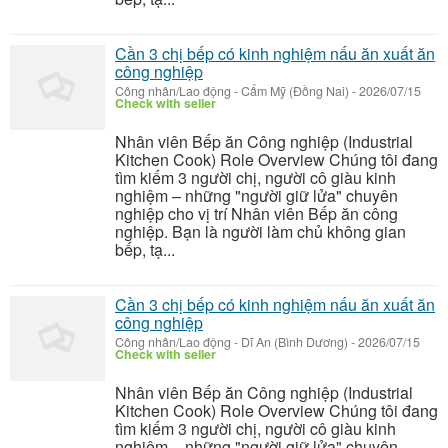
Cần 3 chị bếp có kinh nghiệm nấu ăn xuất ăn
công nghiệp
Công nhân/Lao động
-
Cẩm Mỹ (Đồng Nai)
-
2026/07/15
Check with seller
Nhân viên Bếp ăn Công nghiệp (Industrial
Kitchen Cook) Role Overview Chúng tôi đang
tìm kiếm 3 người chị, người cô giàu kinh
nghiệm – những "người giữ lửa" chuyên
nghiệp cho vị trí Nhân viên Bếp ăn công
nghiệp. Bạn là người làm chủ không gian
bếp, tạ...
Cần 3 chị bếp có kinh nghiệm nấu ăn xuất ăn
công nghiệp
Công nhân/Lao động
-
Dĩ An (Bình Dương)
-
2026/07/15
Check with seller
Nhân viên Bếp ăn Công nghiệp (Industrial
Kitchen Cook) Role Overview Chúng tôi đang
tìm kiếm 3 người chị, người cô giàu kinh
nghiệm – những "người giữ lửa" chuyên