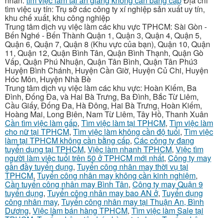
nhân.
tìm việc làm tại an giang không cần bằng cấp
Địa chỉ
tìm việc uy tín: Trụ sở các công ty xí nghiệp sản xuất uy tín,
khu chế xuất, khu công nghiệp
Trung tâm dịch vụ việc làm các khu vực TPHCM: Sài Gòn -
Bến Nghé - Bến Thành Quận 1, Quận 3, Quận 4, Quận 5,
Quận 6, Quận 7, Quận 8 (Khu vực của bạn), Quận 10, Quận
11, Quận 12, Quận Bình Tân, Quận Bình Thạnh, Quận Gò
Vấp, Quận Phú Nhuận, Quận Tân Bình, Quận Tân Phú3
Huyện Bình Chánh, Huyện Cần Giờ, Huyện Củ Chi, Huyện
Hóc Môn, Huyện Nhà Bè
Trung tâm dịch vụ việc làm các khu vực: Hoàn Kiếm, Ba
Đình, Đống Đa, và Hai Bà Trưng, Ba Đình, Bắc Từ Liêm,
Cầu Giấy, Đống Đa, Hà Đông, Hai Bà Trưng, Hoàn Kiếm,
Hoàng Mai, Long Biên, Nam Từ Liêm, Tây Hồ, Thanh Xuân
Cần tìm việc làm gấp
,
Tìm việc làm tại TPHCM
,
Tìm việc làm
cho nữ tại TPHCM
,
Tìm việc làm không cần độ tuổi
,
Tìm việc
làm tại TPHCM không cần bằng cấp
,
Các công ty đang
tuyển dụng tại TPHCM
,
Việc làm nhanh TPHCM
,
Việc tìm
người làm việc tuổi trên 50 ở TPHCM mới nhất
,
Công ty may
gần đầy tuyển dụng
,
Tuyển công nhân may thời vụ tại
TPHCM
,
Tuyển công nhân may không cần kinh nghiệm
,
Cần tuyển công nhân may Bình Tân
,
Công ty may Quận 9
tuyển dụng
,
Tuyển công nhân may bao AN ở
,
Tuyển dụng
công nhân may
,
Tuyển công nhân may tại Thuận An, Bình
Dương
,
Việc làm bán hàng TPHCM
,
Tìm việc làm Sale tại