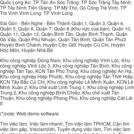
Quốc Long An: TP Tân An Sóc Trăng: TP Sóc Trăng Tây Ninh:
TP Tây Ninh Tiền Giang: TP Mỹ Tho, Gò Công Trà Vinh: TP
Trà Vinh Vĩnh Long: TP Vĩnh Long
Sài Gòn - Bến Nghé - Bến Thành Quận 1, Quận 3, Quận 4,
Quận 5, Quận 6, Quận 7, Quận 8 (Khu vực của bạn), Quận 10,
Quận 11, Quận 12, Quận Bình Tân, Quận Bình Thạnh, Quận
Gò Vấp, Quận Phú Nhuận, Quận Tân Bình, Quận Tân Phú3
Huyện Bình Chánh, Huyện Cần Giờ, Huyện Củ Chi, Huyện
Hóc Môn, Huyện Nhà Bè
Khu công nghiệp Đông Nam, Khu công nghiệp Vĩnh Lộc, Khu
công nghiệp Vĩnh Lộc 3, Khu công nghiệp Tân Bình, Khu công
nghiệp Tân Tạo, KCN Tân Phú Trung, Khu công nghiệp An Hạ,
Khu công nghiệp Hiệp Phước, Khu công nghiệp Tân Thới Hiệp,
KCN Tây Bắc Củ Chi, Khu công nghiệp Lê Minh Xuân, KCN Lê
Minh Xuân 2, Khu chế xuất Linh Trung 1, Khu công nghiệp Linh
Trung 2, Khu công nghiệp Bình Chiểu, Khu chế xuất Tân
Thuận, Khu công nghiệp Phong Phú, Khu công nghiệp Cát Lái
II
(*)note: Web demo software
Tìm việc làm, Việc làm nhanh, Tìm việc làm TPHCM, Cần tìm
việc làm gấp, Vieclam24h, Tuyển dụng việc làm, Tìm việc làm