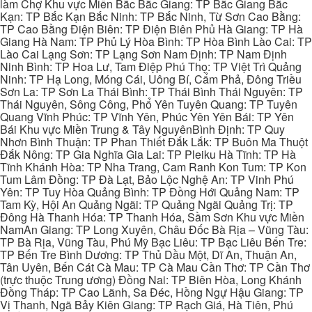
làm Chợ Khu vực Miền Bắc Bắc Giang: TP Bắc Giang Bắc
Kạn: TP Bắc Kạn Bắc Ninh: TP Bắc Ninh, Từ Sơn Cao Bằng:
TP Cao Bằng Điện Biên: TP Điện Biên Phủ Hà Giang: TP Hà
Giang Hà Nam: TP Phủ Lý Hòa Bình: TP Hòa Bình Lào Cai: TP
Lào Cai Lạng Sơn: TP Lạng Sơn Nam Định: TP Nam Định
Ninh Bình: TP Hoa Lư, Tam Điệp Phú Thọ: TP Việt Trì Quảng
Ninh: TP Hạ Long, Móng Cái, Uông Bí, Cẩm Phả, Đông Triều
Sơn La: TP Sơn La Thái Bình: TP Thái Bình Thái Nguyên: TP
Thái Nguyên, Sông Công, Phổ Yên Tuyên Quang: TP Tuyên
Quang Vĩnh Phúc: TP Vĩnh Yên, Phúc Yên Yên Bái: TP Yên
Bái Khu vực Miền Trung & Tây NguyênBình Định: TP Quy
Nhơn Bình Thuận: TP Phan Thiết Đắk Lắk: TP Buôn Ma Thuột
Đắk Nông: TP Gia Nghĩa Gia Lai: TP Pleiku Hà Tĩnh: TP Hà
Tĩnh Khánh Hòa: TP Nha Trang, Cam Ranh Kon Tum: TP Kon
Tum Lâm Đồng: TP Đà Lạt, Bảo Lộc Nghệ An: TP Vinh Phú
Yên: TP Tuy Hòa Quảng Bình: TP Đồng Hới Quảng Nam: TP
Tam Kỳ, Hội An Quảng Ngãi: TP Quảng Ngãi Quảng Trị: TP
Đông Hà Thanh Hóa: TP Thanh Hóa, Sầm Sơn Khu vực Miền
NamAn Giang: TP Long Xuyên, Châu Đốc Bà Rịa – Vũng Tàu:
TP Bà Rịa, Vũng Tàu, Phú Mỹ Bạc Liêu: TP Bạc Liêu Bến Tre:
TP Bến Tre Bình Dương: TP Thủ Dầu Một, Dĩ An, Thuận An,
Tân Uyên, Bến Cát Cà Mau: TP Cà Mau Cần Thơ: TP Cần Thơ
(trực thuộc Trung ương) Đồng Nai: TP Biên Hòa, Long Khánh
Đồng Tháp: TP Cao Lãnh, Sa Đéc, Hồng Ngự Hậu Giang: TP
Vị Thanh, Ngã Bảy Kiên Giang: TP Rạch Giá, Hà Tiên, Phú