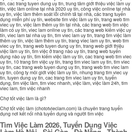
tin, cac trang tuyen dung uy tin, trung tâm giới thiệu việc làm uy
tín, việc làm online tại nhà 2020 uy tín, công việc online tại nhà
uy tin, việc làm thêm soát lỗi chính tả tại nhà, các trang tuyển
dụng miễn phí uy tín, website tìm việc làm uy tín, trang web tim
viec uy tin, việc làm thêm uy tín tại nhà, các trang web tìm việc
làm có uy tín, viec lam online uy tin, các trang web kiếm việc uy
tín, viec lam tai nha uy tin, tim viec lam uy tin, trang tìm việc làm
thêm uy tín, việc làm thêm uy tín, trang viec lam uy tin, web tim
viec uy tin, trang web tuyen dung uy tin, trang web giới thiệu
việc làm uy tín, tìm việc ở trang nào uy tín, trang web tuyển
dụng nào uy tín, tìm kiếm việc làm uy tín, cac trang web tim viec
uy tin, 10 trang tìm việc uy tín, trang tim viec lam uy tin, tim viec
uy tin, cac trang web tuyen dung uy tin, trang web tim viec lam
uy tin, công ty môi giới việc làm uy tín, nhung trang tim viec uy
tin, tuyen dung uy tin, cac trang tim viec lam uy tin, tuyển
dụng, tìm việc làm, tim viec nhanh, việc làm, việc làm 24h, tim
viec lam, tìm việc nhanh
Chợ tốt việc làm là gì?
Chợ tốt việc làm (chototvieclam.com) là chuyên trang tuyển
dụng nơi kết nối nhà tuyển dụng và người tìm việc
Tìm Việc Làm 2026, Tuyển Dụng Việc
Làm Hà Nội - Sài Gòn - Đà Nẵng - Thành