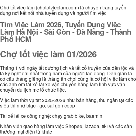
Chợ tốt việc làm (chototvieclam.com) là chuyên trang tuyển
dụng nơi kết nối nhà tuyển dụng và người tìm việc
Tìm Việc Làm 2026, Tuyển Dụng Việc
Làm Hà Nội - Sài Gòn - Đà Nẵng - Thành
Phố HCM
Chợ tốt việc làm 01/2026
Tháng 1 với ngày tết dương lịch và tết cổ truyền của dân tộc và
là kỳ nghĩ dài nhất trong năm của người lao động. Dân gian ta
có câu tháng giêng là tháng ăn chơi cũng là cơ hội việc làm cho
các anh em tài xế lái xe vận chuyển hàng làm lĩnh vực vận
chuyển du lịch mc tổ chức tiệc.
Việc làm thời vụ tết 2025-2026 như bán hàng, thu ngân tại các
siêu thị như bigc - go, sài gòn coop
Tài xế lái xe công nghệ: chạy grab bike, baemin
Nhân viên giao hàng làm việc Shopee, lazada, tiki và các sàn
thương mại điện tử khác