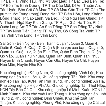
TP Bà Rịa, Vũng Tàu, Phú Mỹ Bạc Liêu: TP Bạc Liêu Bến Tre:
TP Bến Tre Bình Dương: TP Thủ Dầu Một, Dĩ An, Thuận An,
Tân Uyên, Bến Cát Cà Mau: TP Cà Mau Cần Thơ: TP Cần Thơ
(trực thuộc Trung ương) Đồng Nai: TP Biên Hòa, Long Khánh
Đồng Tháp: TP Cao Lãnh, Sa Đéc, Hồng Ngự Hậu Giang: TP
Vị Thanh, Ngã Bảy Kiên Giang: TP Rạch Giá, Hà Tiên, Phú
Quốc Long An: TP Tân An Sóc Trăng: TP Sóc Trăng Tây Ninh:
TP Tây Ninh Tiền Giang: TP Mỹ Tho, Gò Công Trà Vinh: TP
Trà Vinh Vĩnh Long: TP Vĩnh Long
Sài Gòn - Bến Nghé - Bến Thành Quận 1, Quận 3, Quận 4,
Quận 5, Quận 6, Quận 7, Quận 8 (Khu vực của bạn), Quận 10,
Quận 11, Quận 12, Quận Bình Tân, Quận Bình Thạnh, Quận
Gò Vấp, Quận Phú Nhuận, Quận Tân Bình, Quận Tân Phú3
Huyện Bình Chánh, Huyện Cần Giờ, Huyện Củ Chi, Huyện
Hóc Môn, Huyện Nhà Bè
Khu công nghiệp Đông Nam, Khu công nghiệp Vĩnh Lộc, Khu
công nghiệp Vĩnh Lộc 3, Khu công nghiệp Tân Bình, Khu công
nghiệp Tân Tạo, KCN Tân Phú Trung, Khu công nghiệp An Hạ,
Khu công nghiệp Hiệp Phước, Khu công nghiệp Tân Thới Hiệp,
KCN Tây Bắc Củ Chi, Khu công nghiệp Lê Minh Xuân, KCN Lê
Minh Xuân 2, Khu chế xuất Linh Trung 1, Khu công nghiệp Linh
Trung 2, Khu công nghiệp Bình Chiểu, Khu chế xuất Tân
Thuận, Khu công nghiệp Phong Phú, Khu công nghiệp Cát Lái