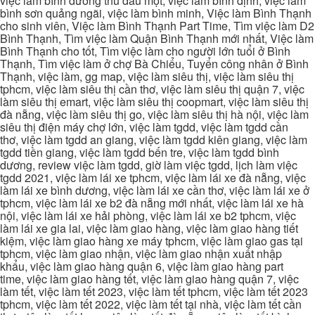
việc làm bình dương thủ dầu một, việc làm bình định, việc làm
bình sơn quảng ngãi, việc làm bình minh, Việc làm Bình Thạnh
cho sinh viên, Việc làm Bình Thạnh Part Time, Tìm việc làm D2
Bình Thạnh, Tìm việc làm Quận Bình Thạnh mới nhất, Việc làm
Bình Thạnh cho tốt, Tìm việc làm cho người lớn tuổi ở Bình
Thạnh, Tìm việc làm ở chợ Bà Chiểu, Tuyển công nhân ở Bình
Thạnh, việc làm, gg map, việc làm siêu thị, việc làm siêu thị
tphcm, việc làm siêu thị cần thơ, việc làm siêu thị quận 7, việc
làm siêu thị emart, việc làm siêu thị coopmart, việc làm siêu thị
đà nẵng, việc làm siêu thị go, việc làm siêu thị hà nội, việc làm
siêu thị điện máy chợ lớn, việc làm tgdd, việc làm tgdd cần
thơ, việc làm tgdd an giang, việc làm tgdd kiên giang, việc làm
tgdd tiền giang, việc làm tgdd bến tre, việc làm tgdd bình
dương, review việc làm tgdd, giờ làm việc tgdd, lịch làm việc
tgdd 2021, việc làm lái xe tphcm, việc làm lái xe đà nẵng, việc
làm lái xe bình dương, việc làm lái xe cần thơ, việc làm lái xe ở
tphcm, việc làm lái xe b2 đà nẵng mới nhất, việc làm lái xe hà
nội, việc làm lái xe hải phòng, việc làm lái xe b2 tphcm, việc
làm lái xe gia lai, việc làm giao hàng, việc làm giao hàng tiết
kiệm, việc làm giao hàng xe máy tphcm, việc làm giao gas tại
tphcm, việc làm giao nhận, việc làm giao nhận xuất nhập
khẩu, việc làm giao hàng quận 6, việc làm giao hàng part
time, việc làm giao hàng tết, việc làm giao hàng quận 7, việc
làm tết, việc làm tết 2023, việc làm tết tphcm, việc làm tết 2023
tphcm, việc làm tết 2022, việc làm tết tại nhà, việc làm tết cần