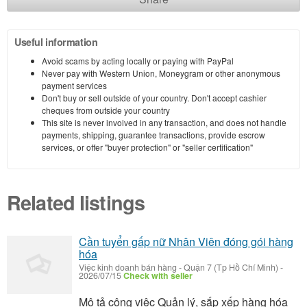
Useful information
Avoid scams by acting locally or paying with PayPal
Never pay with Western Union, Moneygram or other anonymous
payment services
Don't buy or sell outside of your country. Don't accept cashier
cheques from outside your country
This site is never involved in any transaction, and does not handle
payments, shipping, guarantee transactions, provide escrow
services, or offer "buyer protection" or "seller certification"
Related listings
Cần tuyển gấp nữ Nhân Viên đóng gói hàng
hóa
Việc kinh doanh bán hàng
-
Quận 7 (Tp Hồ Chí Minh)
-
2026/07/15
Check with seller
Mô tả công việc Quản lý, sắp xếp hàng hóa