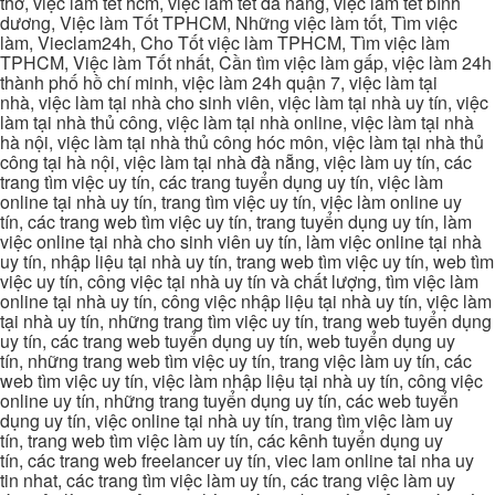
thơ, việc làm tết hcm, việc làm tết đà nẵng, việc làm tết bình
dương, Việc làm Tốt TPHCM, Những việc làm tốt, Tìm việc
làm, Vieclam24h, Cho Tốt việc làm TPHCM, Tìm việc làm
TPHCM, Việc làm Tốt nhất, Cần tìm việc làm gấp, việc làm 24h
thành phố hồ chí minh, việc làm 24h quận 7, việc làm tại
nhà, việc làm tại nhà cho sinh viên, việc làm tại nhà uy tín, việc
làm tại nhà thủ công, việc làm tại nhà online, việc làm tại nhà
hà nội, việc làm tại nhà thủ công hóc môn, việc làm tại nhà thủ
công tại hà nội, việc làm tại nhà đà nẵng, việc làm uy tín, các
trang tìm việc uy tín, các trang tuyển dụng uy tín, việc làm
online tại nhà uy tín, trang tìm việc uy tín, việc làm online uy
tín, các trang web tìm việc uy tín, trang tuyển dụng uy tín, làm
việc online tại nhà cho sinh viên uy tín, làm việc online tại nhà
uy tín, nhập liệu tại nhà uy tín, trang web tìm việc uy tín, web tìm
việc uy tín, công việc tại nhà uy tín và chất lượng, tìm việc làm
online tại nhà uy tín, công việc nhập liệu tại nhà uy tín, việc làm
tại nhà uy tín, những trang tìm việc uy tín, trang web tuyển dụng
uy tín, các trang web tuyển dụng uy tín, web tuyển dụng uy
tín, những trang web tìm việc uy tín, trang việc làm uy tín, các
web tìm việc uy tín, việc làm nhập liệu tại nhà uy tín, công việc
online uy tín, những trang tuyển dụng uy tín, các web tuyển
dụng uy tín, việc online tại nhà uy tín, trang tìm việc làm uy
tín, trang web tìm việc làm uy tín, các kênh tuyển dụng uy
tín, các trang web freelancer uy tín, viec lam online tai nha uy
tin nhat, các trang tìm việc làm uy tín, các trang việc làm uy