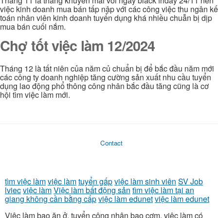
Tháng 11 là tháng khuyến mãi với ngày black friday 24/11 nên
việc kinh doanh mua bán tấp nập với các công việc thu ngân kế
toán nhân viên kinh doanh tuyển dụng khá nhiều chuẫn bị dịp
mua bán cuối nắm.
Chợ tốt việc làm 12/2024
Tháng 12 là tất niên của năm củ chuẩn bị để bắc đầu năm mới
các công ty doanh nghiệp tăng cường sản xuất nhu cầu tuyển
dụng lao động phổ thông công nhân bắc đầu tăng cũng là cơ
hội tìm việc làm mới.
Contact
tìm việc làm
việc làm
tuyển gấp
việc làm sinh viên
SV Job
lviec
việc làm
Việc làm bất động sản
tìm việc làm tại an
giang không cần bằng cấp
việc làm edunet
việc làm edunet
Việc làm bao ăn ở, tuyển công nhân bao cơm, việc làm có