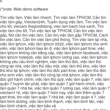
II
(*)note: Web demo software
Tìm việc làm, Việc làm nhanh, Tìm việc làm TPHCM, Cần tìm
việc làm gấp, Vieclam24h, Tuyển dụng việc làm, Tìm việc làm
cho tốt, vieclam thegioididong, viec lam bach hoa xanh, Tìm
việc làm cho tốt, Tìm việc làm tại TPHCM, Cần tìm việc làm
gấp, Nữ cần tìm việc làm, Cần tìm việc làm gấp TPHCM, Cách
tìm việc làm, Cần tìm việc làm phổ thông, Tìm việc làm tại nhà,
việc làm tphcm, việc làm tphcm 2022, việc làm tphcm cho sinh
viên, việc làm tphcm bao ăn ở, việc làm tphcm part time, việc
làm tphcm không cần bằng cấp, việc làm tphcm facebook, việc
làm tphcm hoteljob, việc làm tphcm lương cao, việc làm tphcm
không yêu cầu kinh nghiệm, việc làm thủ đức, việc làm thủ
công tại nhà, việc làm thủ dầu một, việc làm thủ kho, việc làm
thủ kho tại tphcm, việc làm thủ đức part time, việc làm thủ đức
cho sinh viên, việc làm thủ công tại nhà tphcm, việc làm thủ
đức giờ hành chính, việc làm thủ quỹ, việc làm quận 7, việc làm
quận 7 huỳnh tấn phát, việc làm quận 7 giờ hành chính, việc
làm quận 7 nhà be, việc làm quận 7 lương cao, việc làm quận 7
vieclam116, việc làm quận 7 hôm nay, việc làm thêm quận 7
part time, tìm việc làm quận 7 nhà bè, việc làm quận 4 7, việc
làm bình dương, việc làm bình thạnh, việc làm bình tân, việc
làm bình chánh, việc làm bảo vệ