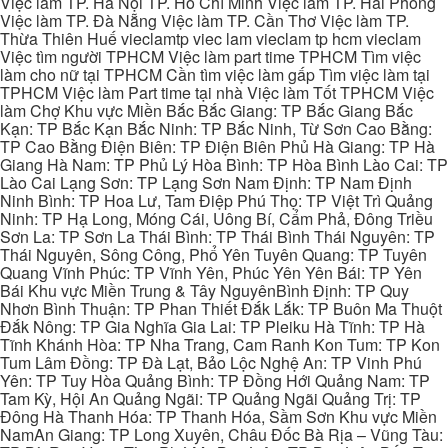
Việc làm TP. Hà Nội TP. Hồ Chí Minh Việc làm TP. Hải Phòng
Việc làm TP. Đà Nẵng Việc làm TP. Cần Thơ Việc làm TP.
Thừa Thiên Huế vieclamtp viec lam vieclam tp hcm vieclam
Việc tìm người TPHCM Việc làm part time TPHCM Tìm việc
làm cho nữ tại TPHCM Cần tìm việc làm gấp Tìm việc làm tại
TPHCM Việc làm Part time tại nhà Việc làm Tốt TPHCM Việc
làm Chợ Khu vực Miền Bắc Bắc Giang: TP Bắc Giang Bắc
Kạn: TP Bắc Kạn Bắc Ninh: TP Bắc Ninh, Từ Sơn Cao Bằng:
TP Cao Bằng Điện Biên: TP Điện Biên Phủ Hà Giang: TP Hà
Giang Hà Nam: TP Phủ Lý Hòa Bình: TP Hòa Bình Lào Cai: TP
Lào Cai Lạng Sơn: TP Lạng Sơn Nam Định: TP Nam Định
Ninh Bình: TP Hoa Lư, Tam Điệp Phú Thọ: TP Việt Trì Quảng
Ninh: TP Hạ Long, Móng Cái, Uông Bí, Cẩm Phả, Đông Triều
Sơn La: TP Sơn La Thái Bình: TP Thái Bình Thái Nguyên: TP
Thái Nguyên, Sông Công, Phổ Yên Tuyên Quang: TP Tuyên
Quang Vĩnh Phúc: TP Vĩnh Yên, Phúc Yên Yên Bái: TP Yên
Bái Khu vực Miền Trung & Tây NguyênBình Định: TP Quy
Nhơn Bình Thuận: TP Phan Thiết Đắk Lắk: TP Buôn Ma Thuột
Đắk Nông: TP Gia Nghĩa Gia Lai: TP Pleiku Hà Tĩnh: TP Hà
Tĩnh Khánh Hòa: TP Nha Trang, Cam Ranh Kon Tum: TP Kon
Tum Lâm Đồng: TP Đà Lạt, Bảo Lộc Nghệ An: TP Vinh Phú
Yên: TP Tuy Hòa Quảng Bình: TP Đồng Hới Quảng Nam: TP
Tam Kỳ, Hội An Quảng Ngãi: TP Quảng Ngãi Quảng Trị: TP
Đông Hà Thanh Hóa: TP Thanh Hóa, Sầm Sơn Khu vực Miền
NamAn Giang: TP Long Xuyên, Châu Đốc Bà Rịa – Vũng Tàu: