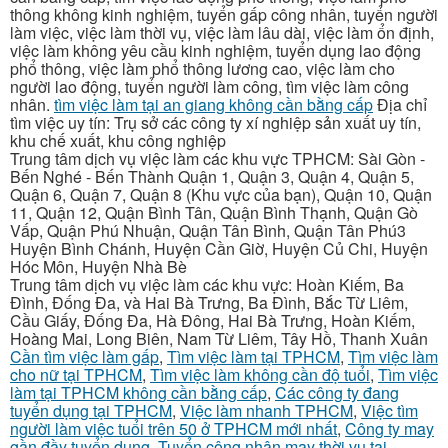
thông không kinh nghiệm, tuyển gấp công nhân, tuyển người
làm việc, việc làm thời vụ, việc làm lâu dài, việc làm ổn định,
việc làm không yêu cầu kinh nghiệm, tuyển dụng lao động
phổ thông, việc làm phổ thông lương cao, việc làm cho
người lao động, tuyển người làm công, tìm việc làm công
nhân.
tìm việc làm tại an giang không cần bằng cấp
Địa chỉ
tìm việc uy tín: Trụ sở các công ty xí nghiệp sản xuất uy tín,
khu chế xuất, khu công nghiệp
Trung tâm dịch vụ việc làm các khu vực TPHCM: Sài Gòn -
Bến Nghé - Bến Thành Quận 1, Quận 3, Quận 4, Quận 5,
Quận 6, Quận 7, Quận 8 (Khu vực của bạn), Quận 10, Quận
11, Quận 12, Quận Bình Tân, Quận Bình Thạnh, Quận Gò
Vấp, Quận Phú Nhuận, Quận Tân Bình, Quận Tân Phú3
Huyện Bình Chánh, Huyện Cần Giờ, Huyện Củ Chi, Huyện
Hóc Môn, Huyện Nhà Bè
Trung tâm dịch vụ việc làm các khu vực: Hoàn Kiếm, Ba
Đình, Đống Đa, và Hai Bà Trưng, Ba Đình, Bắc Từ Liêm,
Cầu Giấy, Đống Đa, Hà Đông, Hai Bà Trưng, Hoàn Kiếm,
Hoàng Mai, Long Biên, Nam Từ Liêm, Tây Hồ, Thanh Xuân
Cần tìm việc làm gấp
,
Tìm việc làm tại TPHCM
,
Tìm việc làm
cho nữ tại TPHCM
,
Tìm việc làm không cần độ tuổi
,
Tìm việc
làm tại TPHCM không cần bằng cấp
,
Các công ty đang
tuyển dụng tại TPHCM
,
Việc làm nhanh TPHCM
,
Việc tìm
người làm việc tuổi trên 50 ở TPHCM mới nhất
,
Công ty may
gần đầy tuyển dụng
,
Tuyển công nhân may thời vụ tại