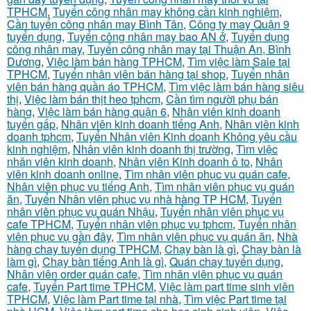
TPHCM
,
Tuyển công nhân may không cần kinh nghiệm
,
Cần tuyển công nhân may Bình Tân
,
Công ty may Quận 9
tuyển dụng
,
Tuyển công nhân may bao AN ở
,
Tuyển dụng
công nhân may
,
Tuyển công nhân may tại Thuận An, Bình
Dương
,
Việc làm bán hàng TPHCM
,
Tìm việc làm Sale tại
TPHCM
,
Tuyển nhân viên bán hàng tại shop
,
Tuyển nhân
viên bán hàng quần áo TPHCM
,
Tìm việc làm bán hàng siêu
thị
,
Việc làm bán thịt heo tphcm
,
Cần tìm người phụ bán
hàng
,
Việc làm bán hàng quận 6
,
Nhân viên kinh doanh
tuyển gấp
,
Nhân viên kinh doanh tiếng Anh
,
Nhân viên kinh
doanh tphcm
,
Tuyển Nhân viên Kinh doanh Không yêu cầu
kinh nghiệm
,
Nhân viên kinh doanh thị trường
,
Tìm việc
nhân viên kinh doanh
,
Nhân viên Kinh doanh ô to
,
Nhân
viên kinh doanh online
,
Tìm nhân viên phục vụ quán cafe
,
Nhân viên phục vụ tiếng Anh
,
Tìm nhân viên phục vụ quán
ăn
,
Tuyển Nhân viên phục vụ nhà hàng TP HCM
,
Tuyển
nhân viên phục vụ quán Nhậu
,
Tuyển nhân viên phục vụ
cafe TPHCM
,
Tuyển nhân viên phục vụ tphcm
,
Tuyển nhân
viên phục vụ gần đây
,
Tìm nhân viên phục vụ quán ăn
,
Nhà
hàng chay tuyển dụng TPHCM
,
Chạy bàn là gì
,
Chạy bàn là
làm gì
,
Chạy bàn tiếng Anh là gì
,
Quán chay tuyển dụng
,
Nhân viên order quán cafe
,
Tìm nhân viên phục vụ quán
cafe
,
Tuyển Part time TPHCM
,
Việc làm part time sinh viên
TPHCM
,
Việc làm Part time tại nhà
,
Tìm việc Part time tại