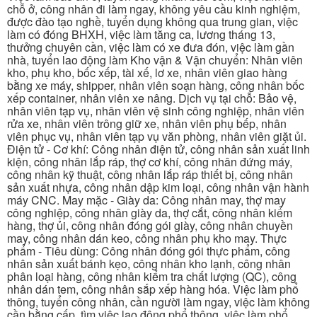
chỗ ở, công nhân đi làm ngay, không yêu cầu kinh nghiệm,
được đào tạo nghề, tuyển dụng không qua trung gian, việc
làm có đóng BHXH, việc làm tăng ca, lương tháng 13,
thưởng chuyên cần, việc làm có xe đưa đón, việc làm gần
nhà, tuyển lao động làm Kho vận & Vận chuyển: Nhân viên
kho, phụ kho, bốc xếp, tài xế, lơ xe, nhân viên giao hàng
bằng xe máy, shipper, nhân viên soạn hàng, công nhân bốc
xếp container, nhân viên xe nâng. Dịch vụ tại chỗ: Bảo vệ,
nhân viên tạp vụ, nhân viên vệ sinh công nghiệp, nhân viên
rửa xe, nhân viên trông giữ xe, nhân viên phụ bếp, nhân
viên phục vụ, nhân viên tạp vụ văn phòng, nhân viên giặt ủi.
Điện tử - Cơ khí: Công nhân điện tử, công nhân sản xuất linh
kiện, công nhân lắp ráp, thợ cơ khí, công nhân đứng máy,
công nhân kỹ thuật, công nhân lắp ráp thiết bị, công nhân
sản xuất nhựa, công nhân dập kim loại, công nhân vận hành
máy CNC. May mặc - Giày da: Công nhân may, thợ may
công nghiệp, công nhân giày da, thợ cắt, công nhân kiểm
hàng, thợ ủi, công nhân đóng gói giày, công nhân chuyền
may, công nhân dán keo, công nhân phụ kho may. Thực
phẩm - Tiêu dùng: Công nhân đóng gói thực phẩm, công
nhân sản xuất bánh kẹo, công nhân kho lạnh, công nhân
phân loại hàng, công nhân kiểm tra chất lượng (QC), công
nhân dán tem, công nhân sắp xếp hàng hóa. Việc làm phổ
thông, tuyển công nhân, cần người làm ngay, việc làm không
cần bằng cấp, tìm việc lao động phổ thông, việc làm phổ