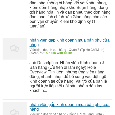
đảm bảo không bị hỏng, đổ vỡ Nhận hàng,
kiểm đếm hàng nhập kho Soạn hàng, đóng
gói hàng hóa, in và dán phiếu theo đơn hàng
đảm bảo tính chính xác Giao hàng cho các
bên vận chuyển Kiểm kho định kỳ (1
tuần/lần)...
nhân viên gấp kinh doanh mua bán phụ cửa
hàng
Việc kinh doanh bán hàng
-
Quận 7 (Tp Hồ Chí Minh)
-
2026/07/04
Check with seller
Job Description: Nhân viên Kinh doanh &
Bán hàng (Ưu tiên đi làm ngay) Role
Overview Tìm kiếm những ứng viên năng
động, nhanh nhẹn để bổ sung vào đội ngũ
kinh doanh tại cửa hàng. Vai trò của bạn là
người trực tiếp kết nối sản phẩm đến tay
khách h...
nhân viên gấp kinh doanh mua bán phụ cửa
hàng
Việc kinh doanh bán hàng
-
Đồng Hới (Quảng Bình)
-