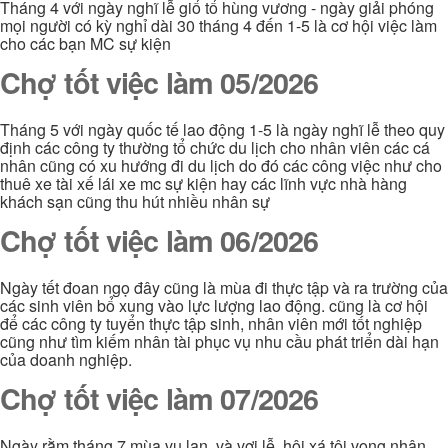
Tháng 4 với ngày nghĩ lễ giổ tổ hùng vương - ngày giải phóng
mọi người có kỳ nghỉ dài 30 tháng 4 đến 1-5 là cơ hội việc làm
cho các bạn MC sự kiện
Chợ tốt việc làm 05/2026
Tháng 5 với ngày quốc tế lao động 1-5 là ngày nghĩ lễ theo quy
định các công ty thường tổ chức du lịch cho nhân viên các cá
nhân cũng có xu hướng đi du lịch do đó các công việc như cho
thuê xe tài xế lái xe mc sự kiện hay các lĩnh vực nhà hàng
khách sạn cũng thu hút nhiều nhân sự
Chợ tốt việc làm 06/2026
Ngày tết đoan ngọ đây cũng là mùa đi thực tập và ra trường của
các sinh viên bổ xung vào lực lượng lao động. cũng là cơ hội
để các công ty tuyển thực tập sinh, nhân viên mới tốt nghiệp
cũng như tìm kiếm nhân tài phục vụ nhu cầu phát triển dài hạn
của doanh nghiệp.
Chợ tốt việc làm 07/2026
Ngày rằm tháng 7 mùa vu lan và vơi lễ hội xá tội vong nhân,