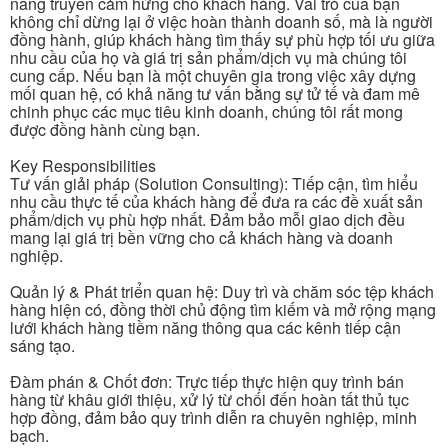
năng truyền cảm hứng cho khách hàng. Vai trò của bạn
không chỉ dừng lại ở việc hoàn thành doanh số, mà là người
đồng hành, giúp khách hàng tìm thấy sự phù hợp tối ưu giữa
nhu cầu của họ và giá trị sản phẩm/dịch vụ mà chúng tôi
cung cấp. Nếu bạn là một chuyên gia trong việc xây dựng
mối quan hệ, có khả năng tư vấn bằng sự tử tế và đam mê
chinh phục các mục tiêu kinh doanh, chúng tôi rất mong
được đồng hành cùng bạn.
Key Responsibilities
Tư vấn giải pháp (Solution Consulting): Tiếp cận, tìm hiểu
nhu cầu thực tế của khách hàng để đưa ra các đề xuất sản
phẩm/dịch vụ phù hợp nhất. Đảm bảo mỗi giao dịch đều
mang lại giá trị bền vững cho cả khách hàng và doanh
nghiệp.
Quản lý & Phát triển quan hệ: Duy trì và chăm sóc tệp khách
hàng hiện có, đồng thời chủ động tìm kiếm và mở rộng mạng
lưới khách hàng tiềm năng thông qua các kênh tiếp cận
sáng tạo.
Đàm phán & Chốt đơn: Trực tiếp thực hiện quy trình bán
hàng từ khâu giới thiệu, xử lý từ chối đến hoàn tất thủ tục
hợp đồng, đảm bảo quy trình diễn ra chuyên nghiệp, minh
bạch.