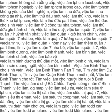
làm tphcm không cần bằng cấp, việc làm tphcm facebook, việc
làm tphcm hoteljob, việc làm tphcm lương cao, việc làm tphcm
không yêu cầu kinh nghiệm, việc làm thủ đức, việc làm thủ
công tại nhà, việc làm thủ dầu một, việc làm thủ kho, việc làm
thủ kho tại tphcm, việc làm thủ đức part time, việc làm thủ đức
cho sinh viên, việc làm thủ công tại nhà tphcm, việc làm thủ
đức giờ hành chính, việc làm thủ quỹ, việc làm quận 7, việc làm
quận 7 huỳnh tấn phát, việc làm quận 7 giờ hành chính, việc
làm quận 7 nhà be, việc làm quận 7 lương cao, việc làm quận 7
vieclam116, việc làm quận 7 hôm nay, việc làm thêm quận 7
part time, tìm việc làm quận 7 nhà bè, việc làm quận 4 7, việc
làm bình dương, việc làm bình thạnh, việc làm bình tân, việc
làm bình chánh, việc làm bảo vệ
việc làm bình dương thủ dầu một, việc làm bình định, việc làm
bình sơn quảng ngãi, việc làm bình minh, Việc làm Bình Thạnh
cho sinh viên, Việc làm Bình Thạnh Part Time, Tìm việc làm D2
Bình Thạnh, Tìm việc làm Quận Bình Thạnh mới nhất, Việc làm
Bình Thạnh cho tốt, Tìm việc làm cho người lớn tuổi ở Bình
Thạnh, Tìm việc làm ở chợ Bà Chiểu, Tuyển công nhân ở Bình
Thạnh, việc làm, gg map, việc làm siêu thị, việc làm siêu thị
tphcm, việc làm siêu thị cần thơ, việc làm siêu thị quận 7, việc
làm siêu thị emart, việc làm siêu thị coopmart, việc làm siêu thị
đà nẵng, việc làm siêu thị go, việc làm siêu thị hà nội, việc làm
siêu thị điện máy chợ lớn, việc làm tgdd, việc làm tgdd cần
thơ, việc làm tgdd an giang, việc làm tgdd kiên giang, việc làm