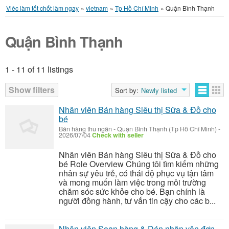
Việc làm tốt chốt làm ngay
»
vietnam
»
Tp Hồ Chí Minh
»
Quận Bình Thạnh
Quận Bình Thạnh
1 - 11 of 11 listings
Listings
Show filters
Sort by:
Newly listed
Nhân viên Bán hàng Siêu thị Sữa & Đồ cho
bé
Bán hàng thu ngân
-
Quận Bình Thạnh (Tp Hồ Chí Minh)
-
2026/07/04
Check with seller
Nhân viên Bán hàng Siêu thị Sữa & Đồ cho
bé Role Overview Chúng tôi tìm kiếm những
nhân sự yêu trẻ, có thái độ phục vụ tận tâm
và mong muốn làm việc trong môi trường
chăm sóc sức khỏe cho bé. Bạn chính là
người đồng hành, tư vấn tin cậy cho các b...
Nhân viên Soạn hàng & Dán nhãn vận đơn