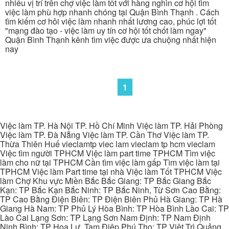
nhiều vị trí trên chợ việc làm tốt với hàng nghìn cơ hội tìm
việc làm phù hợp nhanh chóng tại Quận Bình Thạnh . Cách
tìm kiếm cơ hôi việc làm nhanh nhất lương cao, phúc lợi tốt
"mạng đào tạo - việc làm uy tín cơ hội tốt chốt làm ngay"
Quận Bình Thạnh kênh tìm việc được ưa chuộng nhất hiện
nay
1
Việc làm TP. Hà Nội TP. Hồ Chí Minh Việc làm TP. Hải Phòng
Việc làm TP. Đà Nẵng Việc làm TP. Cần Thơ Việc làm TP.
Thừa Thiên Huế vieclamtp viec lam vieclam tp hcm vieclam
Việc tìm người TPHCM Việc làm part time TPHCM Tìm việc
làm cho nữ tại TPHCM Cần tìm việc làm gấp Tìm việc làm tại
TPHCM Việc làm Part time tại nhà Việc làm Tốt TPHCM Việc
làm Chợ Khu vực Miền Bắc Bắc Giang: TP Bắc Giang Bắc
Kạn: TP Bắc Kạn Bắc Ninh: TP Bắc Ninh, Từ Sơn Cao Bằng:
TP Cao Bằng Điện Biên: TP Điện Biên Phủ Hà Giang: TP Hà
Giang Hà Nam: TP Phủ Lý Hòa Bình: TP Hòa Bình Lào Cai: TP
Lào Cai Lạng Sơn: TP Lạng Sơn Nam Định: TP Nam Định
Ninh Bình: TP Hoa Lư, Tam Điệp Phú Thọ: TP Việt Trì Quảng