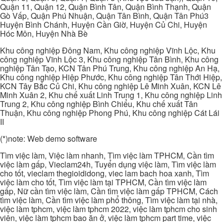
Quận 11, Quận 12, Quận Bình Tân, Quận Bình Thạnh, Quận
Gò Vấp, Quận Phú Nhuận, Quận Tân Bình, Quận Tân Phú3
Huyện Bình Chánh, Huyện Cần Giờ, Huyện Củ Chi, Huyện
Hóc Môn, Huyện Nhà Bè
Khu công nghiệp Đông Nam, Khu công nghiệp Vĩnh Lộc, Khu
công nghiệp Vĩnh Lộc 3, Khu công nghiệp Tân Bình, Khu công
nghiệp Tân Tạo, KCN Tân Phú Trung, Khu công nghiệp An Hạ,
Khu công nghiệp Hiệp Phước, Khu công nghiệp Tân Thới Hiệp,
KCN Tây Bắc Củ Chi, Khu công nghiệp Lê Minh Xuân, KCN Lê
Minh Xuân 2, Khu chế xuất Linh Trung 1, Khu công nghiệp Linh
Trung 2, Khu công nghiệp Bình Chiểu, Khu chế xuất Tân
Thuận, Khu công nghiệp Phong Phú, Khu công nghiệp Cát Lái
II
(*)note: Web demo software
Tìm việc làm, Việc làm nhanh, Tìm việc làm TPHCM, Cần tìm
việc làm gấp, Vieclam24h, Tuyển dụng việc làm, Tìm việc làm
cho tốt, vieclam thegioididong, viec lam bach hoa xanh, Tìm
việc làm cho tốt, Tìm việc làm tại TPHCM, Cần tìm việc làm
gấp, Nữ cần tìm việc làm, Cần tìm việc làm gấp TPHCM, Cách
tìm việc làm, Cần tìm việc làm phổ thông, Tìm việc làm tại nhà,
việc làm tphcm, việc làm tphcm 2022, việc làm tphcm cho sinh
viên, việc làm tphcm bao ăn ở, việc làm tphcm part time, việc