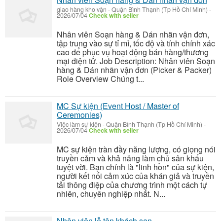
giao hàng kho vận
-
Quận Bình Thạnh (Tp Hồ Chí Minh)
-
2026/07/04
Check with seller
Nhân viên Soạn hàng & Dán nhãn vận đơn,
tập trung vào sự tỉ mỉ, tốc độ và tính chính xác
cao để phục vụ hoạt động bán hàng/thương
mại điện tử. Job Description: Nhân viên Soạn
hàng & Dán nhãn vận đơn (Picker & Packer)
Role Overview Chúng t...
MC Sự kiện (Event Host / Master of
Ceremonies)
Việc làm sự kiện
-
Quận Bình Thạnh (Tp Hồ Chí Minh)
-
2026/07/04
Check with seller
MC sự kiện tràn đầy năng lượng, có giọng nói
truyền cảm và khả năng làm chủ sân khấu
tuyệt vời. Bạn chính là "linh hồn" của sự kiện,
người kết nối cảm xúc của khán giả và truyền
tải thông điệp của chương trình một cách tự
nhiên, chuyên nghiệp nhất. N...
Nhân viên lễ tân khách sạn