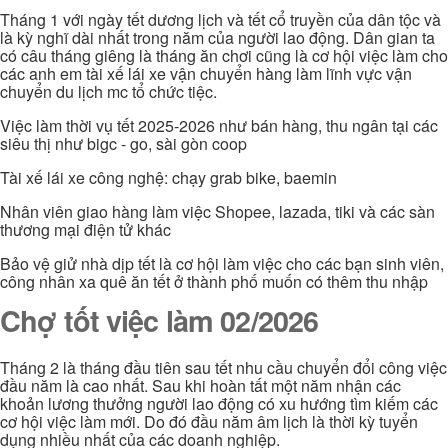
Tháng 1 với ngày tết dương lịch và tết cổ truyền của dân tộc và
là kỳ nghĩ dài nhất trong năm của người lao động. Dân gian ta
có câu tháng giêng là tháng ăn chơi cũng là cơ hội việc làm cho
các anh em tài xế lái xe vận chuyển hàng làm lĩnh vực vận
chuyển du lịch mc tổ chức tiệc.
Việc làm thời vụ tết 2025-2026 như bán hàng, thu ngân tại các
siêu thị như bigc - go, sài gòn coop
Tài xế lái xe công nghệ: chạy grab bike, baemin
Nhân viên giao hàng làm việc Shopee, lazada, tiki và các sàn
thương mại điện tử khác
Bảo vệ giử nhà dịp tết là cơ hội làm việc cho các bạn sinh viên,
công nhân xa quê ăn tết ở thành phố muốn có thêm thu nhập
Chợ tốt việc làm 02/2026
Tháng 2 là tháng đầu tiên sau tết nhu cầu chuyển đổi công việc
đầu năm là cao nhất. Sau khi hoàn tất một năm nhận các
khoản lương thưởng người lao động có xu hướng tìm kiếm các
cơ hội việc làm mới. Do đó đầu năm âm lịch là thời kỳ tuyển
dụng nhiều nhất của các doanh nghiệp.