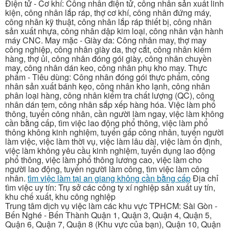
Điện tử - Cơ khí: Công nhân điện tử, công nhân sản xuất linh
kiện, công nhân lắp ráp, thợ cơ khí, công nhân đứng máy,
công nhân kỹ thuật, công nhân lắp ráp thiết bị, công nhân
sản xuất nhựa, công nhân dập kim loại, công nhân vận hành
máy CNC. May mặc - Giày da: Công nhân may, thợ may
công nghiệp, công nhân giày da, thợ cắt, công nhân kiểm
hàng, thợ ủi, công nhân đóng gói giày, công nhân chuyền
may, công nhân dán keo, công nhân phụ kho may. Thực
phẩm - Tiêu dùng: Công nhân đóng gói thực phẩm, công
nhân sản xuất bánh kẹo, công nhân kho lạnh, công nhân
phân loại hàng, công nhân kiểm tra chất lượng (QC), công
nhân dán tem, công nhân sắp xếp hàng hóa. Việc làm phổ
thông, tuyển công nhân, cần người làm ngay, việc làm không
cần bằng cấp, tìm việc lao động phổ thông, việc làm phổ
thông không kinh nghiệm, tuyển gấp công nhân, tuyển người
làm việc, việc làm thời vụ, việc làm lâu dài, việc làm ổn định,
việc làm không yêu cầu kinh nghiệm, tuyển dụng lao động
phổ thông, việc làm phổ thông lương cao, việc làm cho
người lao động, tuyển người làm công, tìm việc làm công
nhân.
tìm việc làm tại an giang không cần bằng cấp
Địa chỉ
tìm việc uy tín: Trụ sở các công ty xí nghiệp sản xuất uy tín,
khu chế xuất, khu công nghiệp
Trung tâm dịch vụ việc làm các khu vực TPHCM: Sài Gòn -
Bến Nghé - Bến Thành Quận 1, Quận 3, Quận 4, Quận 5,
Quận 6, Quận 7, Quận 8 (Khu vực của bạn), Quận 10, Quận