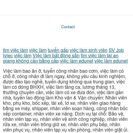
Contact
tìm việc làm
việc làm
tuyển gấp
việc làm sinh viên
SV Job
lviec
việc làm
Việc làm bất động sản
tìm việc làm tại an
giang không cần bằng cấp
việc làm edunet
việc làm edunet
Việc làm bao ăn ở, tuyển công nhân bao cơm, việc làm có
chỗ ở, công nhân đi làm ngay, không yêu cầu kinh nghiệm,
được đào tạo nghề, tuyển dụng không qua trung gian, việc
làm có đóng BHXH, việc làm tăng ca, lương tháng 13,
thưởng chuyên cần, việc làm có xe đưa đón, việc làm gần
nhà, tuyển lao động làm Kho vận & Vận chuyển: Nhân viên
kho, phụ kho, bốc xếp, tài xế, lơ xe, nhân viên giao hàng
bằng xe máy, shipper, nhân viên soạn hàng, công nhân bốc
xếp container, nhân viên xe nâng. Dịch vụ tại chỗ: Bảo vệ,
nhân viên tạp vụ, nhân viên vệ sinh công nghiệp, nhân viên
rửa xe, nhân viên trông giữ xe, nhân viên phụ bếp, nhân
viên phục vụ, nhân viên tạp vụ văn phòng, nhân viên giặt ủi.