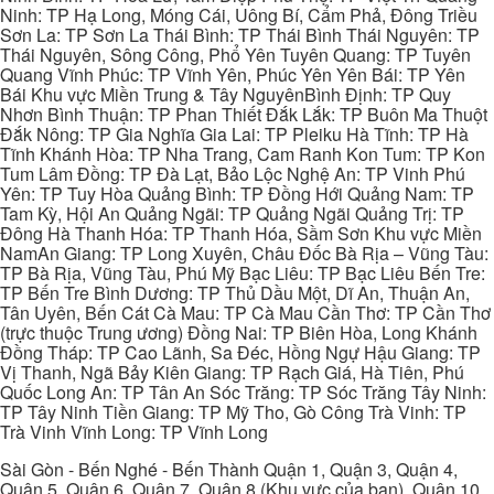
Ninh: TP Hạ Long, Móng Cái, Uông Bí, Cẩm Phả, Đông Triều
Sơn La: TP Sơn La Thái Bình: TP Thái Bình Thái Nguyên: TP
Thái Nguyên, Sông Công, Phổ Yên Tuyên Quang: TP Tuyên
Quang Vĩnh Phúc: TP Vĩnh Yên, Phúc Yên Yên Bái: TP Yên
Bái Khu vực Miền Trung & Tây NguyênBình Định: TP Quy
Nhơn Bình Thuận: TP Phan Thiết Đắk Lắk: TP Buôn Ma Thuột
Đắk Nông: TP Gia Nghĩa Gia Lai: TP Pleiku Hà Tĩnh: TP Hà
Tĩnh Khánh Hòa: TP Nha Trang, Cam Ranh Kon Tum: TP Kon
Tum Lâm Đồng: TP Đà Lạt, Bảo Lộc Nghệ An: TP Vinh Phú
Yên: TP Tuy Hòa Quảng Bình: TP Đồng Hới Quảng Nam: TP
Tam Kỳ, Hội An Quảng Ngãi: TP Quảng Ngãi Quảng Trị: TP
Đông Hà Thanh Hóa: TP Thanh Hóa, Sầm Sơn Khu vực Miền
NamAn Giang: TP Long Xuyên, Châu Đốc Bà Rịa – Vũng Tàu:
TP Bà Rịa, Vũng Tàu, Phú Mỹ Bạc Liêu: TP Bạc Liêu Bến Tre:
TP Bến Tre Bình Dương: TP Thủ Dầu Một, Dĩ An, Thuận An,
Tân Uyên, Bến Cát Cà Mau: TP Cà Mau Cần Thơ: TP Cần Thơ
(trực thuộc Trung ương) Đồng Nai: TP Biên Hòa, Long Khánh
Đồng Tháp: TP Cao Lãnh, Sa Đéc, Hồng Ngự Hậu Giang: TP
Vị Thanh, Ngã Bảy Kiên Giang: TP Rạch Giá, Hà Tiên, Phú
Quốc Long An: TP Tân An Sóc Trăng: TP Sóc Trăng Tây Ninh:
TP Tây Ninh Tiền Giang: TP Mỹ Tho, Gò Công Trà Vinh: TP
Trà Vinh Vĩnh Long: TP Vĩnh Long
Sài Gòn - Bến Nghé - Bến Thành Quận 1, Quận 3, Quận 4,
Quận 5, Quận 6, Quận 7, Quận 8 (Khu vực của bạn), Quận 10,