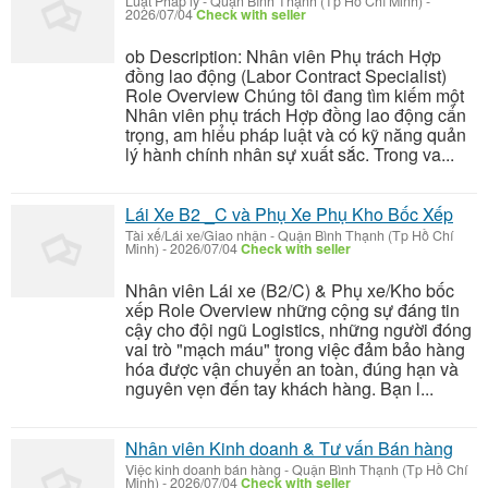
Luật Pháp lý
-
Quận Bình Thạnh (Tp Hồ Chí Minh)
-
2026/07/04
Check with seller
ob Description: Nhân viên Phụ trách Hợp
đồng lao động (Labor Contract Specialist)
Role Overview Chúng tôi đang tìm kiếm một
Nhân viên phụ trách Hợp đồng lao động cẩn
trọng, am hiểu pháp luật và có kỹ năng quản
lý hành chính nhân sự xuất sắc. Trong va...
Lái Xe B2 _C và Phụ Xe Phụ Kho Bốc Xếp
Tài xế/Lái xe/Giao nhận
-
Quận Bình Thạnh (Tp Hồ Chí
Minh)
-
2026/07/04
Check with seller
Nhân viên Lái xe (B2/C) & Phụ xe/Kho bốc
xếp Role Overview những cộng sự đáng tin
cậy cho đội ngũ Logistics, những người đóng
vai trò "mạch máu" trong việc đảm bảo hàng
hóa được vận chuyển an toàn, đúng hạn và
nguyên vẹn đến tay khách hàng. Bạn l...
Nhân viên Kinh doanh & Tư vấn Bán hàng
Việc kinh doanh bán hàng
-
Quận Bình Thạnh (Tp Hồ Chí
Minh)
-
2026/07/04
Check with seller