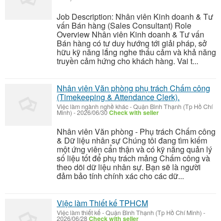
Job Description: Nhân viên Kinh doanh & Tư
vấn Bán hàng (Sales Consultant) Role
Overview Nhân viên Kinh doanh & Tư vấn
Bán hàng có tư duy hướng tới giải pháp, sở
hữu kỹ năng lắng nghe thấu cảm và khả năng
truyền cảm hứng cho khách hàng. Vai t...
Nhân viên Văn phòng phụ trách Chấm công
(Timekeeping & Attendance Clerk).
Việc làm ngành nghề khác
-
Quận Bình Thạnh (Tp Hồ Chí
Minh)
-
2026/06/30
Check with seller
Nhân viên Văn phòng - Phụ trách Chấm công
& Dữ liệu nhân sự Chúng tôi đang tìm kiếm
một ứng viên cẩn thận và có kỹ năng quản lý
số liệu tốt để phụ trách mảng Chấm công và
theo dõi dữ liệu nhân sự. Bạn sẽ là người
đảm bảo tính chính xác cho các dữ...
Việc làm Thiết kế TPHCM
Việc làm thiết kế
-
Quận Bình Thạnh (Tp Hồ Chí Minh)
-
2026/06/28
Check with seller