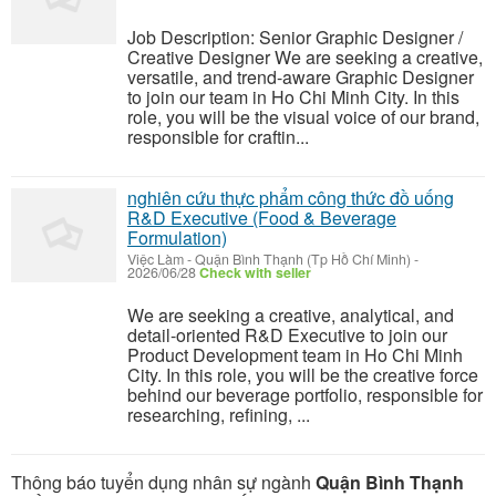
Job Description: Senior Graphic Designer /
Creative Designer We are seeking a creative,
versatile, and trend-aware Graphic Designer
to join our team in Ho Chi Minh City. In this
role, you will be the visual voice of our brand,
responsible for craftin...
nghiên cứu thực phẩm công thức đồ uống
R&D Executive (Food & Beverage
Formulation)
Việc Làm
-
Quận Bình Thạnh (Tp Hồ Chí Minh)
-
2026/06/28
Check with seller
We are seeking a creative, analytical, and
detail-oriented R&D Executive to join our
Product Development team in Ho Chi Minh
City. In this role, you will be the creative force
behind our beverage portfolio, responsible for
researching, refining, ...
Thông báo tuyển dụng nhân sự ngành
Quận Bình Thạnh