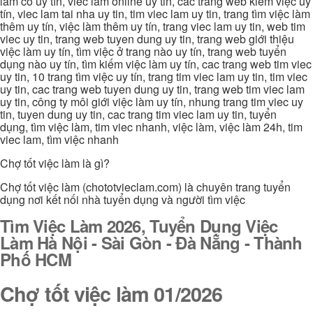
làm có uy tín, viec lam online uy tin, các trang web kiếm việc uy
tín, viec lam tai nha uy tin, tim viec lam uy tin, trang tìm việc làm
thêm uy tín, việc làm thêm uy tín, trang viec lam uy tin, web tim
viec uy tin, trang web tuyen dung uy tin, trang web giới thiệu
việc làm uy tín, tìm việc ở trang nào uy tín, trang web tuyển
dụng nào uy tín, tìm kiếm việc làm uy tín, cac trang web tim viec
uy tin, 10 trang tìm việc uy tín, trang tim viec lam uy tin, tim viec
uy tin, cac trang web tuyen dung uy tin, trang web tim viec lam
uy tin, công ty môi giới việc làm uy tín, nhung trang tim viec uy
tin, tuyen dung uy tin, cac trang tim viec lam uy tin, tuyển
dụng, tìm việc làm, tim viec nhanh, việc làm, việc làm 24h, tim
viec lam, tìm việc nhanh
Chợ tốt việc làm là gì?
Chợ tốt việc làm (chototvieclam.com) là chuyên trang tuyển
dụng nơi kết nối nhà tuyển dụng và người tìm việc
Tìm Việc Làm 2026, Tuyển Dụng Việc
Làm Hà Nội - Sài Gòn - Đà Nẵng - Thành
Phố HCM
Chợ tốt việc làm 01/2026