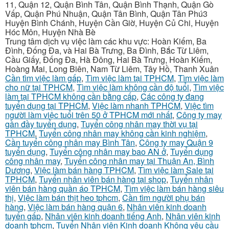
11, Quận 12, Quận Bình Tân, Quận Bình Thạnh, Quận Gò
Vấp, Quận Phú Nhuận, Quận Tân Bình, Quận Tân Phú3
Huyện Bình Chánh, Huyện Cần Giờ, Huyện Củ Chi, Huyện
Hóc Môn, Huyện Nhà Bè
Trung tâm dịch vụ việc làm các khu vực: Hoàn Kiếm, Ba
Đình, Đống Đa, và Hai Bà Trưng, Ba Đình, Bắc Từ Liêm,
Cầu Giấy, Đống Đa, Hà Đông, Hai Bà Trưng, Hoàn Kiếm,
Hoàng Mai, Long Biên, Nam Từ Liêm, Tây Hồ, Thanh Xuân
Cần tìm việc làm gấp
,
Tìm việc làm tại TPHCM
,
Tìm việc làm
cho nữ tại TPHCM
,
Tìm việc làm không cần độ tuổi
,
Tìm việc
làm tại TPHCM không cần bằng cấp
,
Các công ty đang
tuyển dụng tại TPHCM
,
Việc làm nhanh TPHCM
,
Việc tìm
người làm việc tuổi trên 50 ở TPHCM mới nhất
,
Công ty may
gần đầy tuyển dụng
,
Tuyển công nhân may thời vụ tại
TPHCM
,
Tuyển công nhân may không cần kinh nghiệm
,
Cần tuyển công nhân may Bình Tân
,
Công ty may Quận 9
tuyển dụng
,
Tuyển công nhân may bao AN ở
,
Tuyển dụng
công nhân may
,
Tuyển công nhân may tại Thuận An, Bình
Dương
,
Việc làm bán hàng TPHCM
,
Tìm việc làm Sale tại
TPHCM
,
Tuyển nhân viên bán hàng tại shop
,
Tuyển nhân
viên bán hàng quần áo TPHCM
,
Tìm việc làm bán hàng siêu
thị
,
Việc làm bán thịt heo tphcm
,
Cần tìm người phụ bán
hàng
,
Việc làm bán hàng quận 6
,
Nhân viên kinh doanh
tuyển gấp
,
Nhân viên kinh doanh tiếng Anh
,
Nhân viên kinh
doanh tphcm
,
Tuyển Nhân viên Kinh doanh Không yêu cầu