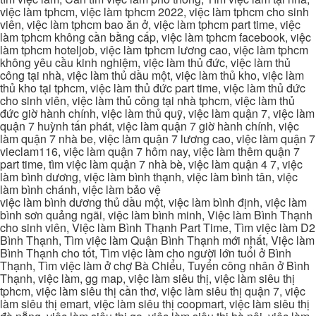
việc làm tphcm, việc làm tphcm 2022, việc làm tphcm cho sinh
viên, việc làm tphcm bao ăn ở, việc làm tphcm part time, việc
làm tphcm không cần bằng cấp, việc làm tphcm facebook, việc
làm tphcm hoteljob, việc làm tphcm lương cao, việc làm tphcm
không yêu cầu kinh nghiệm, việc làm thủ đức, việc làm thủ
công tại nhà, việc làm thủ dầu một, việc làm thủ kho, việc làm
thủ kho tại tphcm, việc làm thủ đức part time, việc làm thủ đức
cho sinh viên, việc làm thủ công tại nhà tphcm, việc làm thủ
đức giờ hành chính, việc làm thủ quỹ, việc làm quận 7, việc làm
quận 7 huỳnh tấn phát, việc làm quận 7 giờ hành chính, việc
làm quận 7 nhà be, việc làm quận 7 lương cao, việc làm quận 7
vieclam116, việc làm quận 7 hôm nay, việc làm thêm quận 7
part time, tìm việc làm quận 7 nhà bè, việc làm quận 4 7, việc
làm bình dương, việc làm bình thạnh, việc làm bình tân, việc
làm bình chánh, việc làm bảo vệ
việc làm bình dương thủ dầu một, việc làm bình định, việc làm
bình sơn quảng ngãi, việc làm bình minh, Việc làm Bình Thạnh
cho sinh viên, Việc làm Bình Thạnh Part Time, Tìm việc làm D2
Bình Thạnh, Tìm việc làm Quận Bình Thạnh mới nhất, Việc làm
Bình Thạnh cho tốt, Tìm việc làm cho người lớn tuổi ở Bình
Thạnh, Tìm việc làm ở chợ Bà Chiểu, Tuyển công nhân ở Bình
Thạnh, việc làm, gg map, việc làm siêu thị, việc làm siêu thị
tphcm, việc làm siêu thị cần thơ, việc làm siêu thị quận 7, việc
làm siêu thị emart, việc làm siêu thị coopmart, việc làm siêu thị