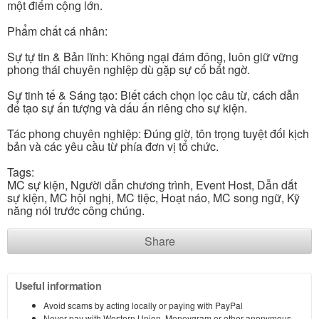
một điểm cộng lớn.
Phẩm chất cá nhân:
Sự tự tin & Bản lĩnh: Không ngại đám đông, luôn giữ vững
phong thái chuyên nghiệp dù gặp sự cố bất ngờ.
Sự tinh tế & Sáng tạo: Biết cách chọn lọc câu từ, cách dẫn
để tạo sự ấn tượng và dấu ấn riêng cho sự kiện.
Tác phong chuyên nghiệp: Đúng giờ, tôn trọng tuyệt đối kịch
bản và các yêu cầu từ phía đơn vị tổ chức.
Tags:
MC sự kiện, Người dẫn chương trình, Event Host, Dẫn dắt
sự kiện, MC hội nghị, MC tiệc, Hoạt náo, MC song ngữ, Kỹ
năng nói trước công chúng.
Share
Useful information
Avoid scams by acting locally or paying with PayPal
Never pay with Western Union, Moneygram or other anonymous