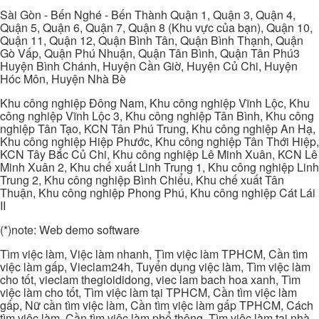
Sài Gòn - Bến Nghé - Bến Thành Quận 1, Quận 3, Quận 4,
Quận 5, Quận 6, Quận 7, Quận 8 (Khu vực của bạn), Quận 10,
Quận 11, Quận 12, Quận Bình Tân, Quận Bình Thạnh, Quận
Gò Vấp, Quận Phú Nhuận, Quận Tân Bình, Quận Tân Phú3
Huyện Bình Chánh, Huyện Cần Giờ, Huyện Củ Chi, Huyện
Hóc Môn, Huyện Nhà Bè
Khu công nghiệp Đông Nam, Khu công nghiệp Vĩnh Lộc, Khu
công nghiệp Vĩnh Lộc 3, Khu công nghiệp Tân Bình, Khu công
nghiệp Tân Tạo, KCN Tân Phú Trung, Khu công nghiệp An Hạ,
Khu công nghiệp Hiệp Phước, Khu công nghiệp Tân Thới Hiệp,
KCN Tây Bắc Củ Chi, Khu công nghiệp Lê Minh Xuân, KCN Lê
Minh Xuân 2, Khu chế xuất Linh Trung 1, Khu công nghiệp Linh
Trung 2, Khu công nghiệp Bình Chiểu, Khu chế xuất Tân
Thuận, Khu công nghiệp Phong Phú, Khu công nghiệp Cát Lái
II
(*)note: Web demo software
Tìm việc làm, Việc làm nhanh, Tìm việc làm TPHCM, Cần tìm
việc làm gấp, Vieclam24h, Tuyển dụng việc làm, Tìm việc làm
cho tốt, vieclam thegioididong, viec lam bach hoa xanh, Tìm
việc làm cho tốt, Tìm việc làm tại TPHCM, Cần tìm việc làm
gấp, Nữ cần tìm việc làm, Cần tìm việc làm gấp TPHCM, Cách
tìm việc làm, Cần tìm việc làm phổ thông, Tìm việc làm tại nhà,