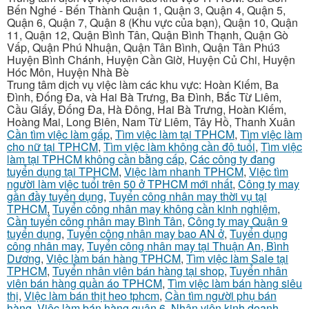
Bến Nghé - Bến Thành Quận 1, Quận 3, Quận 4, Quận 5,
Quận 6, Quận 7, Quận 8 (Khu vực của bạn), Quận 10, Quận
11, Quận 12, Quận Bình Tân, Quận Bình Thạnh, Quận Gò
Vấp, Quận Phú Nhuận, Quận Tân Bình, Quận Tân Phú3
Huyện Bình Chánh, Huyện Cần Giờ, Huyện Củ Chi, Huyện
Hóc Môn, Huyện Nhà Bè
Trung tâm dịch vụ việc làm các khu vực: Hoàn Kiếm, Ba
Đình, Đống Đa, và Hai Bà Trưng, Ba Đình, Bắc Từ Liêm,
Cầu Giấy, Đống Đa, Hà Đông, Hai Bà Trưng, Hoàn Kiếm,
Hoàng Mai, Long Biên, Nam Từ Liêm, Tây Hồ, Thanh Xuân
Cần tìm việc làm gấp
,
Tìm việc làm tại TPHCM
,
Tìm việc làm
cho nữ tại TPHCM
,
Tìm việc làm không cần độ tuổi
,
Tìm việc
làm tại TPHCM không cần bằng cấp
,
Các công ty đang
tuyển dụng tại TPHCM
,
Việc làm nhanh TPHCM
,
Việc tìm
người làm việc tuổi trên 50 ở TPHCM mới nhất
,
Công ty may
gần đầy tuyển dụng
,
Tuyển công nhân may thời vụ tại
TPHCM
,
Tuyển công nhân may không cần kinh nghiệm
,
Cần tuyển công nhân may Bình Tân
,
Công ty may Quận 9
tuyển dụng
,
Tuyển công nhân may bao AN ở
,
Tuyển dụng
công nhân may
,
Tuyển công nhân may tại Thuận An, Bình
Dương
,
Việc làm bán hàng TPHCM
,
Tìm việc làm Sale tại
TPHCM
,
Tuyển nhân viên bán hàng tại shop
,
Tuyển nhân
viên bán hàng quần áo TPHCM
,
Tìm việc làm bán hàng siêu
thị
,
Việc làm bán thịt heo tphcm
,
Cần tìm người phụ bán
hàng
,
Việc làm bán hàng quận 6
,
Nhân viên kinh doanh