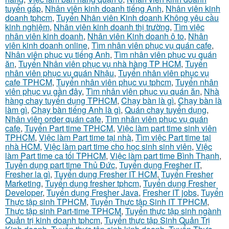
tuyển gấp
,
Nhân viên kinh doanh tiếng Anh
,
Nhân viên kinh
doanh tphcm
,
Tuyển Nhân viên Kinh doanh Không yêu cầu
kinh nghiệm
,
Nhân viên kinh doanh thị trường
,
Tìm việc
nhân viên kinh doanh
,
Nhân viên Kinh doanh ô to
,
Nhân
viên kinh doanh online
,
Tìm nhân viên phục vụ quán cafe
,
Nhân viên phục vụ tiếng Anh
,
Tìm nhân viên phục vụ quán
ăn
,
Tuyển Nhân viên phục vụ nhà hàng TP HCM
,
Tuyển
nhân viên phục vụ quán Nhậu
,
Tuyển nhân viên phục vụ
cafe TPHCM
,
Tuyển nhân viên phục vụ tphcm
,
Tuyển nhân
viên phục vụ gần đây
,
Tìm nhân viên phục vụ quán ăn
,
Nhà
hàng chay tuyển dụng TPHCM
,
Chạy bàn là gì
,
Chạy bàn là
làm gì
,
Chạy bàn tiếng Anh là gì
,
Quán chay tuyển dụng
,
Nhân viên order quán cafe
,
Tìm nhân viên phục vụ quán
cafe
,
Tuyển Part time TPHCM
,
Việc làm part time sinh viên
TPHCM
,
Việc làm Part time tại nhà
,
Tìm việc Part time tại
nhà HCM
,
Việc làm part time cho học sinh sinh viên
,
Việc
làm Part time ca tối TPHCM
,
Việc làm part time Bình Thạnh
,
Tuyển dụng part time Thủ Đức
,
Tuyển dụng Fresher IT
,
Fresher la gì
,
Tuyển dụng Fresher IT HCM
,
Tuyển Fresher
Marketing
,
Tuyển dụng fresher tphcm
,
Tuyển dụng Fresher
Developer
,
Tuyển dụng Fresher Java
,
Fresher IT jobs
,
Tuyển
Thực tập sinh TPHCM
,
Tuyển Thực tập Sinh IT TPHCM
,
Thực tập sinh Part-time TPHCM
,
Tuyển thực tập sinh ngành
Quản trị kinh doanh tphcm
,
Tuyển thực tập Sinh Quản Trị