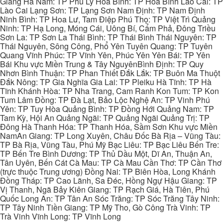
Giang Hà Nam: TP Phủ Lý Hòa Bình: TP Hòa Bình Lào Cai: TP
Lào Cai Lạng Sơn: TP Lạng Sơn Nam Định: TP Nam Định
Ninh Bình: TP Hoa Lư, Tam Điệp Phú Thọ: TP Việt Trì Quảng
Ninh: TP Hạ Long, Móng Cái, Uông Bí, Cẩm Phả, Đông Triều
Sơn La: TP Sơn La Thái Bình: TP Thái Bình Thái Nguyên: TP
Thái Nguyên, Sông Công, Phổ Yên Tuyên Quang: TP Tuyên
Quang Vĩnh Phúc: TP Vĩnh Yên, Phúc Yên Yên Bái: TP Yên
Bái Khu vực Miền Trung & Tây NguyênBình Định: TP Quy
Nhơn Bình Thuận: TP Phan Thiết Đắk Lắk: TP Buôn Ma Thuột
Đắk Nông: TP Gia Nghĩa Gia Lai: TP Pleiku Hà Tĩnh: TP Hà
Tĩnh Khánh Hòa: TP Nha Trang, Cam Ranh Kon Tum: TP Kon
Tum Lâm Đồng: TP Đà Lạt, Bảo Lộc Nghệ An: TP Vinh Phú
Yên: TP Tuy Hòa Quảng Bình: TP Đồng Hới Quảng Nam: TP
Tam Kỳ, Hội An Quảng Ngãi: TP Quảng Ngãi Quảng Trị: TP
Đông Hà Thanh Hóa: TP Thanh Hóa, Sầm Sơn Khu vực Miền
NamAn Giang: TP Long Xuyên, Châu Đốc Bà Rịa – Vũng Tàu:
TP Bà Rịa, Vũng Tàu, Phú Mỹ Bạc Liêu: TP Bạc Liêu Bến Tre:
TP Bến Tre Bình Dương: TP Thủ Dầu Một, Dĩ An, Thuận An,
Tân Uyên, Bến Cát Cà Mau: TP Cà Mau Cần Thơ: TP Cần Thơ
(trực thuộc Trung ương) Đồng Nai: TP Biên Hòa, Long Khánh
Đồng Tháp: TP Cao Lãnh, Sa Đéc, Hồng Ngự Hậu Giang: TP
Vị Thanh, Ngã Bảy Kiên Giang: TP Rạch Giá, Hà Tiên, Phú
Quốc Long An: TP Tân An Sóc Trăng: TP Sóc Trăng Tây Ninh:
TP Tây Ninh Tiền Giang: TP Mỹ Tho, Gò Công Trà Vinh: TP
Trà Vinh Vĩnh Long: TP Vĩnh Long