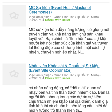
MC Sự kiện (Event Host / Master of
Ceremonies)
Việc làm sự kiện
-
Quận Bình Tân (Tp Hồ Chí Minh)
-
2026/07/04
Check with seller
MC sự kiện tràn đầy năng lượng, có giọng nói
truyền cảm và khả năng làm chủ sân khấu
tuyệt vời. Bạn chính là "linh hồn" của sự kiện,
người kết nối cảm xúc của khán giả và truyền
tải thông điệp của chương trình một cách tự
nhiên, chuyên nghiệp nhất. N...
Nhân viên Khảo sát & Chuẩn bị Sự kiện
(Event Site Coordinator)
Việc làm sự kiện
-
Quận Bình Tân (Tp Hồ Chí Minh)
-
2026/07/04
Check with seller
cá nhân năng động, có "đôi mắt" quan sát
nhạy bén và tinh thần trách nhiệm cao. Bạn là
người tiên phong trong các dự án sự kiện,
chịu trách nhiệm khảo sát địa điểm, đánh giá
tính khả thi và chuẩn bị nền tảng cần thiết để
mọi ý tưởng trở thành hiện th...