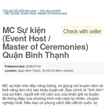
Việc làm tốt chốt làm ngay
»
Việc làm sự kiện
»
MC Sự kiện (Event Host / Master of Ceremonies)
MC Sự kiện
Check with seller
(Event Host /
Master of Ceremonies)
Quận Bình Thạnh
Published date
: 2026/07/04
Location
: Quận Bình Thạnh, Tp Hồ Chí Minh, vietnam
MC sự kiện tràn đầy năng lượng, có giọng nói truyền cảm và
khả năng làm chủ sân khấu tuyệt vời. Bạn chính là "linh hồn"
của sự kiện, người kết nối cảm xúc của khán giả và truyền
tải thông điệp của chương trình một cách tự nhiên, chuyên
nghiệp nhất. Nếu bạn có phong cách dẫn dắt lôi cuốn, tư