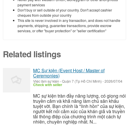
payment services
Don't buy or sell outside of your country. Don't accept cashier
cheques from outside your country
This site is never involved in any transaction, and does not handle
payments, shipping, guarantee transactions, provide escrow
services, or offer "buyer protection" or "seller certification"
Related listings
MC Sự kiện (Event Host / Master of
Ceremonies)
Việc làm sự kiện
-
Quận 7 (Tp Hồ Chí Minh)
-
2026/07/04
Check with seller
MC sự kiện tràn đầy năng lượng, có giọng nói
truyền cảm và khả năng làm chủ sân khấu
tuyệt vời. Bạn chính là "linh hồn" của sự kiện,
người kết nối cảm xúc của khán giả và truyền
tải thông điệp của chương trình một cách tự
nhiên, chuyên nghiệp nhất. N...