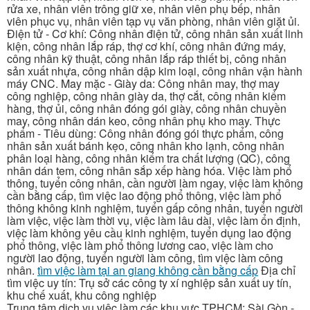
rửa xe, nhân viên trông giữ xe, nhân viên phụ bếp, nhân
viên phục vụ, nhân viên tạp vụ văn phòng, nhân viên giặt ủi.
Điện tử - Cơ khí: Công nhân điện tử, công nhân sản xuất linh
kiện, công nhân lắp ráp, thợ cơ khí, công nhân đứng máy,
công nhân kỹ thuật, công nhân lắp ráp thiết bị, công nhân
sản xuất nhựa, công nhân dập kim loại, công nhân vận hành
máy CNC. May mặc - Giày da: Công nhân may, thợ may
công nghiệp, công nhân giày da, thợ cắt, công nhân kiểm
hàng, thợ ủi, công nhân đóng gói giày, công nhân chuyền
may, công nhân dán keo, công nhân phụ kho may. Thực
phẩm - Tiêu dùng: Công nhân đóng gói thực phẩm, công
nhân sản xuất bánh kẹo, công nhân kho lạnh, công nhân
phân loại hàng, công nhân kiểm tra chất lượng (QC), công
nhân dán tem, công nhân sắp xếp hàng hóa. Việc làm phổ
thông, tuyển công nhân, cần người làm ngay, việc làm không
cần bằng cấp, tìm việc lao động phổ thông, việc làm phổ
thông không kinh nghiệm, tuyển gấp công nhân, tuyển người
làm việc, việc làm thời vụ, việc làm lâu dài, việc làm ổn định,
việc làm không yêu cầu kinh nghiệm, tuyển dụng lao động
phổ thông, việc làm phổ thông lương cao, việc làm cho
người lao động, tuyển người làm công, tìm việc làm công
nhân.
tìm việc làm tại an giang không cần bằng cấp
Địa chỉ
tìm việc uy tín: Trụ sở các công ty xí nghiệp sản xuất uy tín,
khu chế xuất, khu công nghiệp
Trung tâm dịch vụ việc làm các khu vực TPHCM: Sài Gòn -