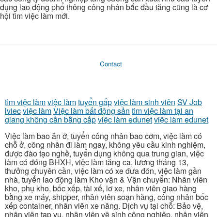
dụng lao động phổ thông công nhân bắc đầu tăng cũng là cơ
hội tìm việc làm mới.
Contact
tìm việc làm
việc làm
tuyển gấp
việc làm sinh viên
SV Job
lviec
việc làm
Việc làm bất động sản
tìm việc làm tại an
giang không cần bằng cấp
việc làm edunet
việc làm edunet
Việc làm bao ăn ở, tuyển công nhân bao cơm, việc làm có
chỗ ở, công nhân đi làm ngay, không yêu cầu kinh nghiệm,
được đào tạo nghề, tuyển dụng không qua trung gian, việc
làm có đóng BHXH, việc làm tăng ca, lương tháng 13,
thưởng chuyên cần, việc làm có xe đưa đón, việc làm gần
nhà, tuyển lao động làm Kho vận & Vận chuyển: Nhân viên
kho, phụ kho, bốc xếp, tài xế, lơ xe, nhân viên giao hàng
bằng xe máy, shipper, nhân viên soạn hàng, công nhân bốc
xếp container, nhân viên xe nâng. Dịch vụ tại chỗ: Bảo vệ,
nhân viên tạp vụ, nhân viên vệ sinh công nghiệp, nhân viên