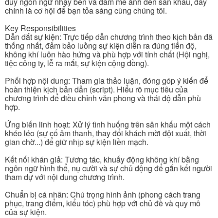
duy ngôn ngữ nhạy bén và đam mê ánh đèn sân khấu, đây
chính là cơ hội để bạn tỏa sáng cùng chúng tôi.
Key Responsibilities
Dẫn dắt sự kiện: Trực tiếp dẫn chương trình theo kịch bản đã
thống nhất, đảm bảo luồng sự kiện diễn ra đúng tiến độ,
không khí luôn hào hứng và phù hợp với tính chất (Hội nghị,
tiệc công ty, lễ ra mắt, sự kiện cộng đồng).
Phối hợp nội dung: Tham gia thảo luận, đóng góp ý kiến để
hoàn thiện kịch bản dẫn (script). Hiểu rõ mục tiêu của
chương trình để điều chỉnh văn phong và thái độ dẫn phù
hợp.
Ứng biến linh hoạt: Xử lý tình huống trên sân khấu một cách
khéo léo (sự cố âm thanh, thay đổi khách mời đột xuất, thời
gian chờ...) để giữ nhịp sự kiện liền mạch.
Kết nối khán giả: Tương tác, khuấy động không khí bằng
ngôn ngữ hình thể, nụ cười và sự chủ động để gắn kết người
tham dự với nội dung chương trình.
Chuẩn bị cá nhân: Chú trọng hình ảnh (phong cách trang
phục, trang điểm, kiểu tóc) phù hợp với chủ đề và quy mô
của sự kiện.