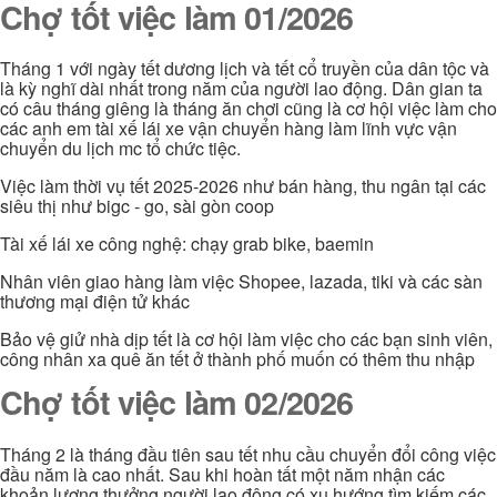
Chợ tốt việc làm 01/2026
Tháng 1 với ngày tết dương lịch và tết cổ truyền của dân tộc và
là kỳ nghĩ dài nhất trong năm của người lao động. Dân gian ta
có câu tháng giêng là tháng ăn chơi cũng là cơ hội việc làm cho
các anh em tài xế lái xe vận chuyển hàng làm lĩnh vực vận
chuyển du lịch mc tổ chức tiệc.
Việc làm thời vụ tết 2025-2026 như bán hàng, thu ngân tại các
siêu thị như bigc - go, sài gòn coop
Tài xế lái xe công nghệ: chạy grab bike, baemin
Nhân viên giao hàng làm việc Shopee, lazada, tiki và các sàn
thương mại điện tử khác
Bảo vệ giử nhà dịp tết là cơ hội làm việc cho các bạn sinh viên,
công nhân xa quê ăn tết ở thành phố muốn có thêm thu nhập
Chợ tốt việc làm 02/2026
Tháng 2 là tháng đầu tiên sau tết nhu cầu chuyển đổi công việc
đầu năm là cao nhất. Sau khi hoàn tất một năm nhận các
khoản lương thưởng người lao động có xu hướng tìm kiếm các