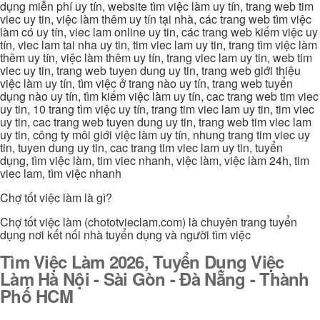
dụng miễn phí uy tín, website tìm việc làm uy tín, trang web tim
viec uy tin, việc làm thêm uy tín tại nhà, các trang web tìm việc
làm có uy tín, viec lam online uy tin, các trang web kiếm việc uy
tín, viec lam tai nha uy tin, tim viec lam uy tin, trang tìm việc làm
thêm uy tín, việc làm thêm uy tín, trang viec lam uy tin, web tim
viec uy tin, trang web tuyen dung uy tin, trang web giới thiệu
việc làm uy tín, tìm việc ở trang nào uy tín, trang web tuyển
dụng nào uy tín, tìm kiếm việc làm uy tín, cac trang web tim viec
uy tin, 10 trang tìm việc uy tín, trang tim viec lam uy tin, tim viec
uy tin, cac trang web tuyen dung uy tin, trang web tim viec lam
uy tin, công ty môi giới việc làm uy tín, nhung trang tim viec uy
tin, tuyen dung uy tin, cac trang tim viec lam uy tin, tuyển
dụng, tìm việc làm, tim viec nhanh, việc làm, việc làm 24h, tim
viec lam, tìm việc nhanh
Chợ tốt việc làm là gì?
Chợ tốt việc làm (chototvieclam.com) là chuyên trang tuyển
dụng nơi kết nối nhà tuyển dụng và người tìm việc
Tìm Việc Làm 2026, Tuyển Dụng Việc
Làm Hà Nội - Sài Gòn - Đà Nẵng - Thành
Phố HCM