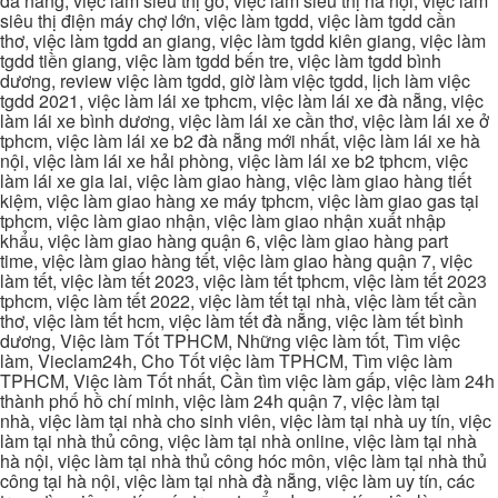
đà nẵng, việc làm siêu thị go, việc làm siêu thị hà nội, việc làm
siêu thị điện máy chợ lớn, việc làm tgdd, việc làm tgdd cần
thơ, việc làm tgdd an giang, việc làm tgdd kiên giang, việc làm
tgdd tiền giang, việc làm tgdd bến tre, việc làm tgdd bình
dương, review việc làm tgdd, giờ làm việc tgdd, lịch làm việc
tgdd 2021, việc làm lái xe tphcm, việc làm lái xe đà nẵng, việc
làm lái xe bình dương, việc làm lái xe cần thơ, việc làm lái xe ở
tphcm, việc làm lái xe b2 đà nẵng mới nhất, việc làm lái xe hà
nội, việc làm lái xe hải phòng, việc làm lái xe b2 tphcm, việc
làm lái xe gia lai, việc làm giao hàng, việc làm giao hàng tiết
kiệm, việc làm giao hàng xe máy tphcm, việc làm giao gas tại
tphcm, việc làm giao nhận, việc làm giao nhận xuất nhập
khẩu, việc làm giao hàng quận 6, việc làm giao hàng part
time, việc làm giao hàng tết, việc làm giao hàng quận 7, việc
làm tết, việc làm tết 2023, việc làm tết tphcm, việc làm tết 2023
tphcm, việc làm tết 2022, việc làm tết tại nhà, việc làm tết cần
thơ, việc làm tết hcm, việc làm tết đà nẵng, việc làm tết bình
dương, Việc làm Tốt TPHCM, Những việc làm tốt, Tìm việc
làm, Vieclam24h, Cho Tốt việc làm TPHCM, Tìm việc làm
TPHCM, Việc làm Tốt nhất, Cần tìm việc làm gấp, việc làm 24h
thành phố hồ chí minh, việc làm 24h quận 7, việc làm tại
nhà, việc làm tại nhà cho sinh viên, việc làm tại nhà uy tín, việc
làm tại nhà thủ công, việc làm tại nhà online, việc làm tại nhà
hà nội, việc làm tại nhà thủ công hóc môn, việc làm tại nhà thủ
công tại hà nội, việc làm tại nhà đà nẵng, việc làm uy tín, các