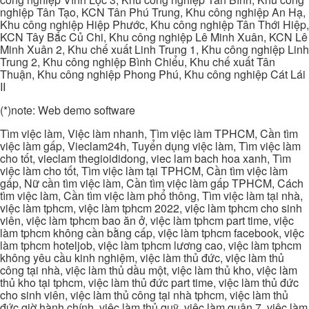
nghiệp Tân Tạo, KCN Tân Phú Trung, Khu công nghiệp An Hạ,
Khu công nghiệp Hiệp Phước, Khu công nghiệp Tân Thới Hiệp,
KCN Tây Bắc Củ Chi, Khu công nghiệp Lê Minh Xuân, KCN Lê
Minh Xuân 2, Khu chế xuất Linh Trung 1, Khu công nghiệp Linh
Trung 2, Khu công nghiệp Bình Chiểu, Khu chế xuất Tân
Thuận, Khu công nghiệp Phong Phú, Khu công nghiệp Cát Lái
II
(*)note: Web demo software
Tìm việc làm, Việc làm nhanh, Tìm việc làm TPHCM, Cần tìm
việc làm gấp, Vieclam24h, Tuyển dụng việc làm, Tìm việc làm
cho tốt, vieclam thegioididong, viec lam bach hoa xanh, Tìm
việc làm cho tốt, Tìm việc làm tại TPHCM, Cần tìm việc làm
gấp, Nữ cần tìm việc làm, Cần tìm việc làm gấp TPHCM, Cách
tìm việc làm, Cần tìm việc làm phổ thông, Tìm việc làm tại nhà,
việc làm tphcm, việc làm tphcm 2022, việc làm tphcm cho sinh
viên, việc làm tphcm bao ăn ở, việc làm tphcm part time, việc
làm tphcm không cần bằng cấp, việc làm tphcm facebook, việc
làm tphcm hoteljob, việc làm tphcm lương cao, việc làm tphcm
không yêu cầu kinh nghiệm, việc làm thủ đức, việc làm thủ
công tại nhà, việc làm thủ dầu một, việc làm thủ kho, việc làm
thủ kho tại tphcm, việc làm thủ đức part time, việc làm thủ đức
cho sinh viên, việc làm thủ công tại nhà tphcm, việc làm thủ
đức giờ hành chính, việc làm thủ quỹ, việc làm quận 7, việc làm