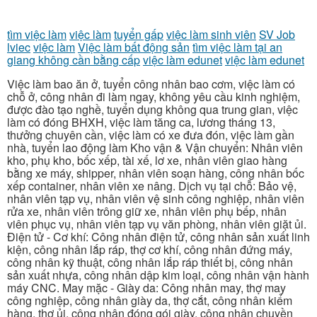
tìm việc làm
việc làm
tuyển gấp
việc làm sinh viên
SV Job
lviec
việc làm
Việc làm bất động sản
tìm việc làm tại an
giang không cần bằng cấp
việc làm edunet
việc làm edunet
Việc làm bao ăn ở, tuyển công nhân bao cơm, việc làm có
chỗ ở, công nhân đi làm ngay, không yêu cầu kinh nghiệm,
được đào tạo nghề, tuyển dụng không qua trung gian, việc
làm có đóng BHXH, việc làm tăng ca, lương tháng 13,
thưởng chuyên cần, việc làm có xe đưa đón, việc làm gần
nhà, tuyển lao động làm Kho vận & Vận chuyển: Nhân viên
kho, phụ kho, bốc xếp, tài xế, lơ xe, nhân viên giao hàng
bằng xe máy, shipper, nhân viên soạn hàng, công nhân bốc
xếp container, nhân viên xe nâng. Dịch vụ tại chỗ: Bảo vệ,
nhân viên tạp vụ, nhân viên vệ sinh công nghiệp, nhân viên
rửa xe, nhân viên trông giữ xe, nhân viên phụ bếp, nhân
viên phục vụ, nhân viên tạp vụ văn phòng, nhân viên giặt ủi.
Điện tử - Cơ khí: Công nhân điện tử, công nhân sản xuất linh
kiện, công nhân lắp ráp, thợ cơ khí, công nhân đứng máy,
công nhân kỹ thuật, công nhân lắp ráp thiết bị, công nhân
sản xuất nhựa, công nhân dập kim loại, công nhân vận hành
máy CNC. May mặc - Giày da: Công nhân may, thợ may
công nghiệp, công nhân giày da, thợ cắt, công nhân kiểm
hàng, thợ ủi, công nhân đóng gói giày, công nhân chuyền