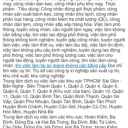
may, công nhân dán keo, công nhân phụ kho may. Thực
phẩm - Tiêu dùng: Công nhân đóng gói thực phẩm, công
nhân sản xuất bánh kẹo, công nhân kho lạnh, công nhân
phân loại hàng, công nhân kiểm tra chất lượng (QC), công
nhân dán tem, công nhân sắp xếp hàng hóa. Việc làm phổ
thông, tuyển công nhân, cần người làm ngay, việc làm không
cần bằng cấp, tìm việc lao động phổ thông, việc làm phổ
thông không kinh nghiệm, tuyển gấp công nhân, tuyển người
làm việc, việc làm thời vụ, việc làm lâu dài, việc làm ổn định,
việc làm không yêu cầu kinh nghiệm, tuyển dụng lao động
phổ thông, việc làm phổ thông lương cao, việc làm cho
người lao động, tuyển người làm công, tìm việc làm công
nhân.
tìm việc làm tại an giang không cần bằng cấp
Địa chỉ
tìm việc uy tín: Trụ sở các công ty xí nghiệp sản xuất uy tín,
khu chế xuất, khu công nghiệp
Trung tâm dịch vụ việc làm các khu vực TPHCM: Sài Gòn -
Bến Nghé - Bến Thành Quận 1, Quận 3, Quận 4, Quận 5,
Quận 6, Quận 7, Quận 8 (Khu vực của bạn), Quận 10, Quận
11, Quận 12, Quận Bình Tân, Quận Bình Thạnh, Quận Gò
Vấp, Quận Phú Nhuận, Quận Tân Bình, Quận Tân Phú3
Huyện Bình Chánh, Huyện Cần Giờ, Huyện Củ Chi, Huyện
Hóc Môn, Huyện Nhà Bè
Trung tâm dịch vụ việc làm các khu vực: Hoàn Kiếm, Ba
Đình, Đống Đa, và Hai Bà Trưng, Ba Đình, Bắc Từ Liêm,
Cầu Giấy, Đống Đa, Hà Đông, Hai Bà Trưng, Hoàn Kiếm,