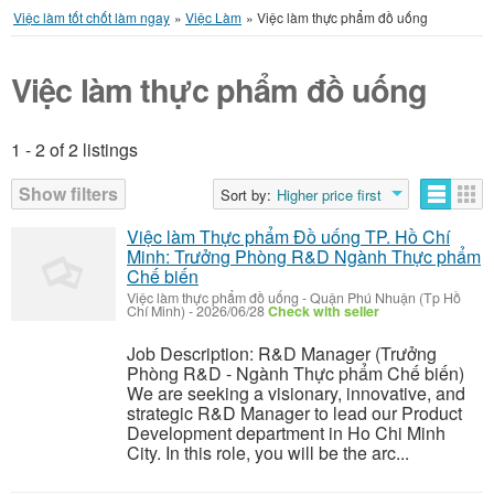
Việc làm tốt chốt làm ngay
»
Việc Làm
»
Việc làm thực phẩm đồ uống
Việc làm thực phẩm đồ uống
1 - 2 of 2 listings
Listings
Show filters
Sort by:
Higher price first
Việc làm Thực phẩm Đồ uống TP. Hồ Chí
Minh: Trưởng Phòng R&D Ngành Thực phẩm
Chế biến
Việc làm thực phẩm đồ uống
-
Quận Phú Nhuận (Tp Hồ
Chí Minh)
-
2026/06/28
Check with seller
Job Description: R&D Manager (Trưởng
Phòng R&D - Ngành Thực phẩm Chế biến)
We are seeking a visionary, innovative, and
strategic R&D Manager to lead our Product
Development department in Ho Chi Minh
City. In this role, you will be the arc...