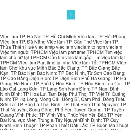
1
Việc làm TP. Hà Nội TP. Hồ Chí Minh Việc làm TP. Hải Phòng
Việc làm TP. Đà Nẵng Việc làm TP. Cần Thơ Việc làm TP.
Thừa Thiên Huế vieclamtp viec lam vieclam tp hcm vieclam
Việc tìm người TPHCM Việc làm part time TPHCM Tìm việc
làm cho nữ tại TPHCM Cần tìm việc làm gấp Tìm việc làm tại
TPHCM Việc làm Part time tại nhà Việc làm Tốt TPHCM Việc
làm Chợ Khu vực Miền Bắc Bắc Giang: TP Bắc Giang Bắc
Kạn: TP Bắc Kạn Bắc Ninh: TP Bắc Ninh, Từ Sơn Cao Bằng:
TP Cao Bằng Điện Biên: TP Điện Biên Phủ Hà Giang: TP Hà
Giang Hà Nam: TP Phủ Lý Hòa Bình: TP Hòa Bình Lào Cai: TP
Lào Cai Lạng Sơn: TP Lạng Sơn Nam Định: TP Nam Định
Ninh Bình: TP Hoa Lư, Tam Điệp Phú Thọ: TP Việt Trì Quảng
Ninh: TP Hạ Long, Móng Cái, Uông Bí, Cẩm Phả, Đông Triều
Sơn La: TP Sơn La Thái Bình: TP Thái Bình Thái Nguyên: TP
Thái Nguyên, Sông Công, Phổ Yên Tuyên Quang: TP Tuyên
Quang Vĩnh Phúc: TP Vĩnh Yên, Phúc Yên Yên Bái: TP Yên
Bái Khu vực Miền Trung & Tây NguyênBình Định: TP Quy
Nhơn Bình Thuận: TP Phan Thiết Đắk Lắk: TP Buôn Ma Thuột