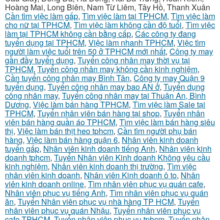
Hoàng Mai, Long Biên, Nam Từ Liêm, Tây Hồ, Thanh Xuân
Cần tìm việc làm gấp
,
Tìm việc làm tại TPHCM
,
Tìm việc làm
cho nữ tại TPHCM
,
Tìm việc làm không cần độ tuổi
,
Tìm việc
làm tại TPHCM không cần bằng cấp
,
Các công ty đang
tuyển dụng tại TPHCM
,
Việc làm nhanh TPHCM
,
Việc tìm
người làm việc tuổi trên 50 ở TPHCM mới nhất
,
Công ty may
gần đầy tuyển dụng
,
Tuyển công nhân may thời vụ tại
TPHCM
,
Tuyển công nhân may không cần kinh nghiệm
,
Cần tuyển công nhân may Bình Tân
,
Công ty may Quận 9
tuyển dụng
,
Tuyển công nhân may bao AN ở
,
Tuyển dụng
công nhân may
,
Tuyển công nhân may tại Thuận An, Bình
Dương
,
Việc làm bán hàng TPHCM
,
Tìm việc làm Sale tại
TPHCM
,
Tuyển nhân viên bán hàng tại shop
,
Tuyển nhân
viên bán hàng quần áo TPHCM
,
Tìm việc làm bán hàng siêu
thị
,
Việc làm bán thịt heo tphcm
,
Cần tìm người phụ bán
hàng
,
Việc làm bán hàng quận 6
,
Nhân viên kinh doanh
tuyển gấp
,
Nhân viên kinh doanh tiếng Anh
,
Nhân viên kinh
doanh tphcm
,
Tuyển Nhân viên Kinh doanh Không yêu cầu
kinh nghiệm
,
Nhân viên kinh doanh thị trường
,
Tìm việc
nhân viên kinh doanh
,
Nhân viên Kinh doanh ô to
,
Nhân
viên kinh doanh online
,
Tìm nhân viên phục vụ quán cafe
,
Nhân viên phục vụ tiếng Anh
,
Tìm nhân viên phục vụ quán
ăn
,
Tuyển Nhân viên phục vụ nhà hàng TP HCM
,
Tuyển
nhân viên phục vụ quán Nhậu
,
Tuyển nhân viên phục vụ
cafe TPHCM
,
Tuyển nhân viên phục vụ tphcm
,
Tuyển nhân