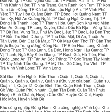
Đắk Nông: TP Gia Nghĩa Gia Lai: TP Pleiku Hà Tĩnh: TP Hà
Tĩnh Khánh Hòa: TP Nha Trang, Cam Ranh Kon Tum: TP Kon
Tum Lâm Đồng: TP Đà Lạt, Bảo Lộc Nghệ An: TP Vinh Phú
Yên: TP Tuy Hòa Quảng Bình: TP Đồng Hới Quảng Nam: TP
Tam Kỳ, Hội An Quảng Ngãi: TP Quảng Ngãi Quảng Trị: TP
Đông Hà Thanh Hóa: TP Thanh Hóa, Sầm Sơn Khu vực Miền
NamAn Giang: TP Long Xuyên, Châu Đốc Bà Rịa – Vũng Tàu:
TP Bà Rịa, Vũng Tàu, Phú Mỹ Bạc Liêu: TP Bạc Liêu Bến Tre:
TP Bến Tre Bình Dương: TP Thủ Dầu Một, Dĩ An, Thuận An,
Tân Uyên, Bến Cát Cà Mau: TP Cà Mau Cần Thơ: TP Cần Thơ
(trực thuộc Trung ương) Đồng Nai: TP Biên Hòa, Long Khánh
Đồng Tháp: TP Cao Lãnh, Sa Đéc, Hồng Ngự Hậu Giang: TP
Vị Thanh, Ngã Bảy Kiên Giang: TP Rạch Giá, Hà Tiên, Phú
Quốc Long An: TP Tân An Sóc Trăng: TP Sóc Trăng Tây Ninh:
TP Tây Ninh Tiền Giang: TP Mỹ Tho, Gò Công Trà Vinh: TP
Trà Vinh Vĩnh Long: TP Vĩnh Long
Sài Gòn - Bến Nghé - Bến Thành Quận 1, Quận 3, Quận 4,
Quận 5, Quận 6, Quận 7, Quận 8 (Khu vực của bạn), Quận 10,
Quận 11, Quận 12, Quận Bình Tân, Quận Bình Thạnh, Quận
Gò Vấp, Quận Phú Nhuận, Quận Tân Bình, Quận Tân Phú3
Huyện Bình Chánh, Huyện Cần Giờ, Huyện Củ Chi, Huyện
Hóc Môn, Huyện Nhà Bè
Khu công nghiệp Đông Nam, Khu công nghiệp Vĩnh Lộc, Khu
công nghiệp Vĩnh Lộc 3, Khu công nghiệp Tân Bình, Khu công