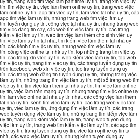
uy tín, trang web tìm việc làm part time uy tín, trang xin việc uy
tín, tìm việc uy tín, việc làm thêm online uy tín, trang web việc
làm online uy tín, app tìm việc uy tín, làm việc tại nhà uy tín, các
app tìm việc làm uy tín, những trang web tìm việc làm uy
tín, tuyển dụng uy tín, công việc tại nhà uy tín, nhung trang web
tim viec dang tin cay, các web tìm việc làm uy tín, các trang
kiếm việc làm uy tín, web tìm việc làm thêm cho sinh viên uy
tín, việc làm uy tín tại nhà, tìm kiếm việc làm thêm tại nhà uy
tín, các kênh tìm việc uy tín, những web tìm việc làm uy
tín, công việc online tại nhà uy tín, top những trang tìm việc uy
tín, các trang xin việc uy tín, web kiếm việc làm uy tín, top web
tìm việc uy tín, trang tim viec uy tin, các trang tuyển dụng uy tín
trên facebook, web xin việc uy tín, top trang tuyển dụng uy
tín, các trang web đăng tin tuyển dụng uy tín, những trang việc
làm uy tín, những trang tìm việc làm uy tín, một số trang web tìm
việc uy tín, tìm việc làm thêm tại nhà uy tín, tìm việc làm online
uy tín, việc làm trên mạng uy tín, những trang tìm việc online uy
tín, lam viec online tai nha uy tin nhat, các công việc làm thêm
tại nhà uy tín, kênh tìm việc làm uy tín, các trang web việc làm
uy tín, viec lam uy tin, ứng dụng tìm việc làm uy tín, các trang
web tuyển dụng việc làm uy tín, những trang tìm kiếm việc làm
uy tín, trang web kiếm việc làm uy tín, trang web tuyển dụng
việc làm uy tín, trang web tìm kiếm việc làm uy tín, các app tìm
việc uy tín, trang tuyen dung uy tin, việc làm online uy tín tại
nhà, các web việc làm uy tín, những kênh tuyển dụng uy