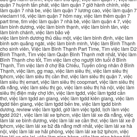
quận 7 huỳnh tấn phát, việc làm quận 7 giờ hành chính, việc
làm quận 7 nhà be, việc làm quận 7 lương cao, việc làm quận 7
vieclam116, việc làm quận 7 hôm nay, việc làm thêm quận 7
part time, tìm việc làm quận 7 nhà bè, việc làm quận 4 7, việc
làm bình dương, việc làm bình thạnh, việc làm bình tân, việc
làm bình chánh, việc làm bảo vệ
việc làm bình dương thủ dầu một, việc làm bình định, việc làm
bình sơn quảng ngãi, việc làm bình minh, Việc làm Bình Thạnh
cho sinh viên, Việc làm Bình Thạnh Part Time, Tìm việc làm D2
Bình Thạnh, Tìm việc làm Quận Bình Thạnh mới nhất, Việc làm
Bình Thạnh cho tốt, Tìm việc làm cho người lớn tuổi ở Bình
Thạnh, Tìm việc làm ở chợ Bà Chiểu, Tuyển công nhân ở Bình
Thạnh, việc làm, gg map, việc làm siêu thị, việc làm siêu thị
tphcm, việc làm siêu thị cần thơ, việc làm siêu thị quận 7, việc
làm siêu thị emart, việc làm siêu thị coopmart, việc làm siêu thị
đà nẵng, việc làm siêu thị go, việc làm siêu thị hà nội, việc làm
siêu thị điện máy chợ lớn, việc làm tgdd, việc làm tgdd cần
thơ, việc làm tgdd an giang, việc làm tgdd kiên giang, việc làm
tgdd tiền giang, việc làm tgdd bến tre, việc làm tgdd bình
dương, review việc làm tgdd, giờ làm việc tgdd, lịch làm việc
tgdd 2021, việc làm lái xe tphcm, việc làm lái xe đà nẵng, việc
làm lái xe bình dương, việc làm lái xe cần thơ, việc làm lái xe ở
tphcm, việc làm lái xe b2 đà nẵng mới nhất, việc làm lái xe hà
nội, việc làm lái xe hải phòng, việc làm lái xe b2 tphcm, việc
làm lái xe gia lai, việc làm giao hàng, việc làm giao hàng tiết