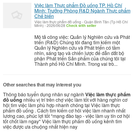
Việc làm Thực phẩm Đồ uống TP. Hồ Chí
Minh: Trưởng Phòng R&D Ngành Thực phẩm
Chế biến
Việc làm thực phẩm đồ uống
-
Quận Bình Tân (Tp Hồ Chí
Minh)
-
2026/06/28
Check with seller
Mô tả công việc: Quản lý Nghiên cứu và Phát
triển (R&D) Chúng tôi đang tìm kiếm một
Quản lý Nghiên cứu và Phát triển có tầm
nhìn, sáng tạo và chiến lược để dẫn dắt bộ
phận Phát triển Sản phẩm của chúng tôi tại
Thành phố Hồ Chí Minh. Trong vai trò...
Other searches that may interest you
Thông báo tuyển dụng nhân sự ngành
Việc làm thực phẩm
đồ uống
nhiều vị trí trên chợ việc làm tốt với hàng nghìn cơ
hội tìm việc làm phù hợp nhanh chóng tại Việc làm thực
phẩm đồ uống . Cách tìm kiếm cơ hôi việc làm nhanh nhất
lương cao, phúc lợi tốt "mạng đào tạo - việc làm uy tín cơ hội
tốt chốt làm ngay" Việc làm thực phẩm đồ uống kênh tìm
việc được ưa chuộng nhất hiện nay