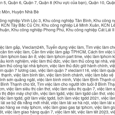
n 5, Quận 6, Quận 7, Quận 8 (Khu vực của bạn), Quận 10, Qu
c Môn, Huyện Nhà Bè
ng nghiệp Vĩnh Lộc 3, Khu công nghiệp Tân Bình, Khu công n
 KCN Tây Bắc Củ Chi, Khu công nghiệp Lê Minh Xuân, KCN Lê 
Thuận, Khu công nghiệp Phong Phú, Khu công nghiệp Cát Lái II
c làm gấp, Vieclam24h, Tuyển dụng việc làm, Tìm việc làm cho 
cần tìm việc làm, Cần tìm việc làm gấp TPHCM, Cách tìm việc là
c làm tphcm bao ăn ở, việc làm tphcm part time, việc làm tphcm
u kinh nghiệm, việc làm thủ đức, việc làm thủ công tại nhà, việc
 làm thủ công tại nhà tphcm, việc làm thủ đức giờ hành chính, vi
àm quận 7 lương cao, việc làm quận 7 vieclam116, việc làm quận
 thạnh, việc làm bình tân, việc làm bình chánh, việc làm bảo vệ
 bình sơn quảng ngãi, việc làm bình minh, Việc làm Bình Thạnh 
Bình Thạnh cho tốt, Tìm việc làm cho người lớn tuổi ở Bình Th
m, việc làm siêu thị cần thơ, việc làm siêu thị quận 7, việc làm s
êu thị điện máy chợ lớn, việc làm tgdd, việc làm tgdd cần thơ, việ
ệc làm tgdd, giờ làm việc tgdd, lịch làm việc tgdd 2021, việc làm
 lái xe b2 đà nẵng mới nhất, việc làm lái xe hà nội, việc làm lái 
 giao hàng xe máy tphcm, việc làm giao gas tại tphcm, việc làm 
, việc làm giao hàng quận 7, việc làm tết, việc làm tết 2023, việ