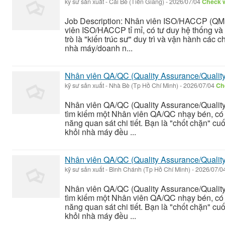
kỹ sư sản xuất
-
Cái Bè (Tiền Giang)
-
2026/07/04
Check w
Job Description: Nhân viên ISO/HACCP (QM
viên ISO/HACCP tỉ mỉ, có tư duy hệ thống và
trò là "kiến trúc sư" duy trì và vận hành các
nhà máy/doanh n...
Nhân viên QA/QC (Quality Assurance/Quality
kỹ sư sản xuất
-
Nhà Bè (Tp Hồ Chí Minh)
-
2026/07/04
Che
Nhân viên QA/QC (Quality Assurance/Quality
tìm kiếm một Nhân viên QA/QC nhạy bén, có 
năng quan sát chi tiết. Bạn là "chốt chặn" c
khỏi nhà máy đều ...
Nhân viên QA/QC (Quality Assurance/Quality
kỹ sư sản xuất
-
Bình Chánh (Tp Hồ Chí Minh)
-
2026/07/0
Nhân viên QA/QC (Quality Assurance/Quality
tìm kiếm một Nhân viên QA/QC nhạy bén, có 
năng quan sát chi tiết. Bạn là "chốt chặn" c
khỏi nhà máy đều ...