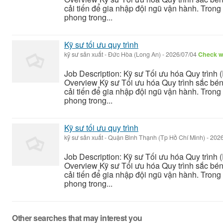
cải tiến để gia nhập đội ngũ vận hành. Trong v
phong trong...
Kỹ sư tối ưu quy trình
kỹ sư sản xuất
-
Đức Hòa (Long An)
-
2026/07/04
Check wi
Job Description: Kỹ sư Tối ưu hóa Quy trình 
Overview Kỹ sư Tối ưu hóa Quy trình sắc bé
cải tiến để gia nhập đội ngũ vận hành. Trong v
phong trong...
Kỹ sư tối ưu quy trình
kỹ sư sản xuất
-
Quận Bình Thạnh (Tp Hồ Chí Minh)
-
2026
Job Description: Kỹ sư Tối ưu hóa Quy trình 
Overview Kỹ sư Tối ưu hóa Quy trình sắc bé
cải tiến để gia nhập đội ngũ vận hành. Trong v
phong trong...
Other searches that may interest you