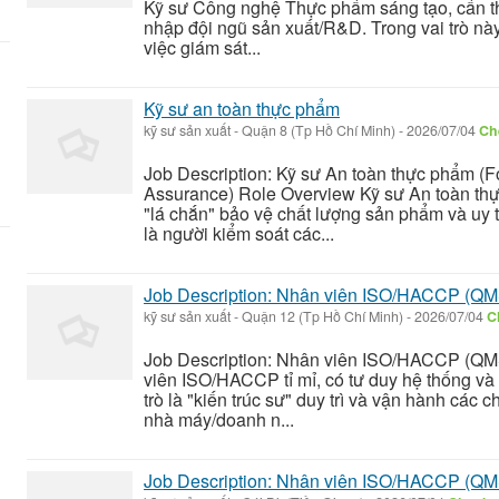
Kỹ sư Công nghệ Thực phẩm sáng tạo, cẩn th
nhập đội ngũ sản xuất/R&D. Trong vai trò này
việc giám sát...
Kỹ sư an toàn thực phẩm
kỹ sư sản xuất
-
Quận 8 (Tp Hồ Chí Minh)
-
2026/07/04
Che
Job Description: Kỹ sư An toàn thực phẩm (F
Assurance) Role Overview Kỹ sư An toàn thực
"lá chắn" bảo vệ chất lượng sản phẩm và uy 
là người kiểm soát các...
Job Description: Nhân viên ISO/HACCP (QM
kỹ sư sản xuất
-
Quận 12 (Tp Hồ Chí Minh)
-
2026/07/04
C
Job Description: Nhân viên ISO/HACCP (QM
viên ISO/HACCP tỉ mỉ, có tư duy hệ thống và
trò là "kiến trúc sư" duy trì và vận hành các
nhà máy/doanh n...
Job Description: Nhân viên ISO/HACCP (QM