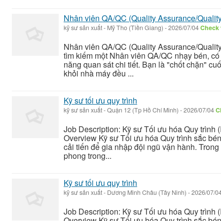
Nhân viên QA/QC (Quality Assurance/Quality
kỹ sư sản xuất
-
Mỹ Tho (Tiền Giang)
-
2026/07/04
Check w
Nhân viên QA/QC (Quality Assurance/Quality
tìm kiếm một Nhân viên QA/QC nhạy bén, có 
năng quan sát chi tiết. Bạn là "chốt chặn" c
khỏi nhà máy đều ...
Kỹ sư tối ưu quy trình
kỹ sư sản xuất
-
Quận 12 (Tp Hồ Chí Minh)
-
2026/07/04
C
Job Description: Kỹ sư Tối ưu hóa Quy trình 
Overview Kỹ sư Tối ưu hóa Quy trình sắc bé
cải tiến để gia nhập đội ngũ vận hành. Trong v
phong trong...
Kỹ sư tối ưu quy trình
kỹ sư sản xuất
-
Dương Minh Châu (Tây Ninh)
-
2026/07/0
Job Description: Kỹ sư Tối ưu hóa Quy trình 
Overview Kỹ sư Tối ưu hóa Quy trình sắc bé