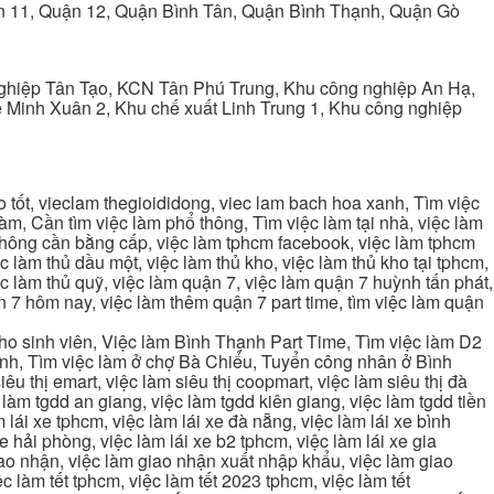
ận 11, Quận 12, Quận Bình Tân, Quận Bình Thạnh, Quận Gò
ghiệp Tân Tạo, KCN Tân Phú Trung, Khu công nghiệp An Hạ,
Minh Xuân 2, Khu chế xuất Linh Trung 1, Khu công nghiệp
tốt, vieclam thegioididong, viec lam bach hoa xanh, Tìm việc
m, Cần tìm việc làm phổ thông, Tìm việc làm tại nhà, việc làm
 không cần bằng cấp, việc làm tphcm facebook, việc làm tphcm
 làm thủ dầu một, việc làm thủ kho, việc làm thủ kho tại tphcm,
ệc làm thủ quỹ, việc làm quận 7, việc làm quận 7 huỳnh tấn phát,
 7 hôm nay, việc làm thêm quận 7 part time, tìm việc làm quận
cho sinh viên, Việc làm Bình Thạnh Part Time, Tìm việc làm D2
ạnh, Tìm việc làm ở chợ Bà Chiểu, Tuyển công nhân ở Bình
iêu thị emart, việc làm siêu thị coopmart, việc làm siêu thị đà
c làm tgdd an giang, việc làm tgdd kiên giang, việc làm tgdd tiền
 lái xe tphcm, việc làm lái xe đà nẵng, việc làm lái xe bình
xe hải phòng, việc làm lái xe b2 tphcm, việc làm lái xe gia
giao nhận, việc làm giao nhận xuất nhập khẩu, việc làm giao
c làm tết tphcm, việc làm tết 2023 tphcm, việc làm tết