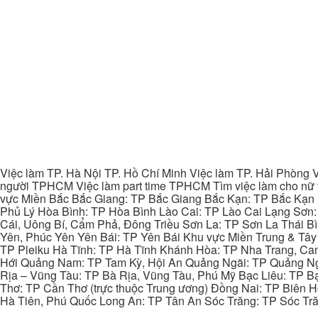
Việc làm TP. Hà Nội TP. Hồ Chí Minh Việc làm TP. Hải Phòng V
người TPHCM Việc làm part time TPHCM Tìm việc làm cho nữ t
vực Miền Bắc Bắc Giang: TP Bắc Giang Bắc Kạn: TP Bắc Kạn
Phủ Lý Hòa Bình: TP Hòa Bình Lào Cai: TP Lào Cai Lạng Sơn
Cái, Uông Bí, Cẩm Phả, Đông Triều Sơn La: TP Sơn La Thái 
Yên, Phúc Yên Yên Bái: TP Yên Bái Khu vực Miền Trung & Tâ
TP Pleiku Hà Tĩnh: TP Hà Tĩnh Khánh Hòa: TP Nha Trang, C
Hới Quảng Nam: TP Tam Kỳ, Hội An Quảng Ngãi: TP Quảng N
Rịa – Vũng Tàu: TP Bà Rịa, Vũng Tàu, Phú Mỹ Bạc Liêu: TP B
Thơ: TP Cần Thơ (trực thuộc Trung ương) Đồng Nai: TP Biên
Hà Tiên, Phú Quốc Long An: TP Tân An Sóc Trăng: TP Sóc Tră