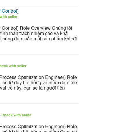
 Control)
ith seller
 Control) Role Overview Chúng tôi
tinh thần trách nhiệm cao và khả
uối cùng đảm bảo mỗi sản phẩm khi rời
heck with seller
(Process Optimization Engineer) Role
n, có tư duy hệ thống và niềm đam mê
ai trò này, bạn sẽ là người tiên
4
Check with seller
(Process Optimization Engineer) Role
n, có tư duy hệ thống và niềm đam mê