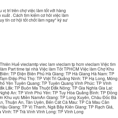
 vị trí trên chợ việc làm tốt với hàng
 xuất . Cách tìm kiếm cơ hôi việc làm
y tín cơ hội tốt chốt làm ngay" kỹ sư
hiên Huế vieclamtp viec lam vieclam tp hcm vieclam Việc tìm
làm Part time tại nhà Việc làm Tốt TPHCM Việc làm Chợ Khu
 Biên: TP Điện Biên Phủ Hà Giang: TP Hà Giang Hà Nam: TP
Tam Điệp Phú Thọ: TP Việt Trì Quảng Ninh: TP Hạ Long, Móng
 Phổ Yên Tuyên Quang: TP Tuyên Quang Vĩnh Phúc: TP Vĩnh
ắk Lắk: TP Buôn Ma Thuột Đắk Nông: TP Gia Nghĩa Gia Lai:
 Nghệ An: TP Vinh Phú Yên: TP Tuy Hòa Quảng Bình: TP Đồng
ơn Khu vực Miền NamAn Giang: TP Long Xuyên, Châu Đốc Bà
 An, Thuận An, Tân Uyên, Bến Cát Cà Mau: TP Cà Mau Cần
Hậu Giang: TP Vị Thanh, Ngã Bảy Kiên Giang: TP Rạch Giá,
 Vinh: TP Trà Vinh Vĩnh Long: TP Vĩnh Long