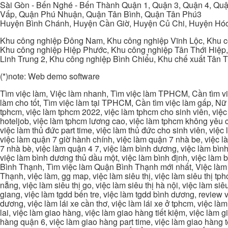
Sài Gòn - Bến Nghé - Bến Thành Quận 1, Quận 3, Quận 4, Quậ
Vấp, Quận Phú Nhuận, Quận Tân Bình, Quận Tân Phú3
Huyện Bình Chánh, Huyện Cần Giờ, Huyện Củ Chi, Huyện Hó
Khu công nghiệp Đông Nam, Khu công nghiệp Vĩnh Lộc, Khu cô
Khu công nghiệp Hiệp Phước, Khu công nghiệp Tân Thới Hiệp,
Linh Trung 2, Khu công nghiệp Bình Chiểu, Khu chế xuất Tân 
(*)note: Web demo software
Tìm việc làm, Việc làm nhanh, Tìm việc làm TPHCM, Cần tìm việ
làm cho tốt, Tìm việc làm tại TPHCM, Cần tìm việc làm gấp, Nữ 
tphcm, việc làm tphcm 2022, việc làm tphcm cho sinh viên, việ
hoteljob, việc làm tphcm lương cao, việc làm tphcm không yêu cầ
việc làm thủ đức part time, việc làm thủ đức cho sinh viên, việc
việc làm quận 7 giờ hành chính, việc làm quận 7 nhà be, việc l
7 nhà bè, việc làm quận 4 7, việc làm bình dương, việc làm bình
việc làm bình dương thủ dầu một, việc làm bình định, việc làm
Bình Thạnh, Tìm việc làm Quận Bình Thạnh mới nhất, Việc làm 
Thạnh, việc làm, gg map, việc làm siêu thị, việc làm siêu thị tphc
nẵng, việc làm siêu thị go, việc làm siêu thị hà nội, việc làm si
giang, việc làm tgdd bến tre, việc làm tgdd bình dương, review vi
dương, việc làm lái xe cần thơ, việc làm lái xe ở tphcm, việc làm
lai, việc làm giao hàng, việc làm giao hàng tiết kiệm, việc làm
hàng quận 6, việc làm giao hàng part time, việc làm giao hàng tết