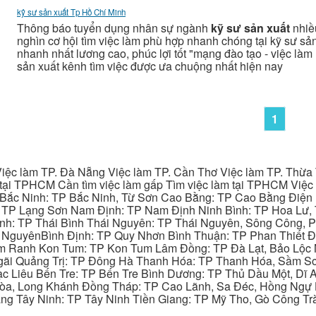
kỹ sư sản xuất Tp Hồ Chí Minh
Thông báo tuyển dụng nhân sự ngành
kỹ sư sản xuất
nhiều
nghìn cơ hội tìm việc làm phù hợp nhanh chóng tại kỹ sư sản
nhanh nhất lương cao, phúc lợi tốt "mạng đào tạo - việc làm u
sản xuất kênh tìm việc được ưa chuộng nhất hiện nay
1
iệc làm TP. Đà Nẵng Việc làm TP. Cần Thơ Việc làm TP. Thừa T
ại TPHCM Cần tìm việc làm gấp Tìm việc làm tại TPHCM Việc 
 Bắc Ninh: TP Bắc Ninh, Từ Sơn Cao Bằng: TP Cao Bằng Điện
: TP Lạng Sơn Nam Định: TP Nam Định Ninh Bình: TP Hoa Lư, 
Bình: TP Thái Bình Thái Nguyên: TP Thái Nguyên, Sông Công,
y NguyênBình Định: TP Quy Nhơn Bình Thuận: TP Phan Thiết Đ
am Ranh Kon Tum: TP Kon Tum Lâm Đồng: TP Đà Lạt, Bảo Lộc
gãi Quảng Trị: TP Đông Hà Thanh Hóa: TP Thanh Hóa, Sầm S
ạc Liêu Bến Tre: TP Bến Tre Bình Dương: TP Thủ Dầu Một, Dĩ
 Hòa, Long Khánh Đồng Tháp: TP Cao Lãnh, Sa Đéc, Hồng Ngự 
ng Tây Ninh: TP Tây Ninh Tiền Giang: TP Mỹ Tho, Gò Công Trà