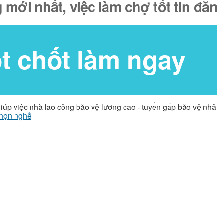
 mới nhất, việc làm chợ tốt tin đ
ốt chốt làm ngay
giúp việc nhà lao công bảo vệ lương cao - tuyển gấp bảo vệ nh
họn nghề