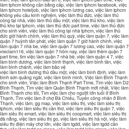
làm tphcm không cần bằng cấp, việc làm tphcm facebook, việc
làm tphcm hoteljob, việc làm tphcm lương cao, việc làm tphcm
không yêu cầu kinh nghiệm, việc làm thủ đức, việc làm thủ
công tại nhà, việc làm thủ dầu một, việc làm thủ kho, việc làm
thủ kho tại tphcm, việc làm thủ đức part time, việc làm thủ đức
cho sinh viên, việc làm thủ công tại nhà tphcm, việc làm thủ
đức giờ hành chính, việc làm thủ quỹ, việc làm quận 7, việc làm
quận 7 huỳnh tấn phát, việc làm quận 7 giờ hành chính, việc
làm quận 7 nhà be, việc làm quận 7 lương cao, việc làm quận 7
vieclam116, việc làm quận 7 hôm nay, việc làm thêm quận 7
part time, tìm việc làm quận 7 nhà bè, việc làm quận 4 7, việc
làm bình dương, việc làm bình thạnh, việc làm bình tân, việc
làm bình chánh, việc làm bảo vệ
việc làm bình dương thủ dầu một, việc làm bình định, việc làm
bình sơn quảng ngãi, việc làm bình minh, Việc làm Bình Thạnh
cho sinh viên, Việc làm Bình Thạnh Part Time, Tìm việc làm D2
Bình Thạnh, Tìm việc làm Quận Bình Thạnh mới nhất, Việc làm
Bình Thạnh cho tốt, Tìm việc làm cho người lớn tuổi ở Bình
Thạnh, Tìm việc làm ở chợ Bà Chiểu, Tuyển công nhân ở Bình
Thạnh, việc làm, gg map, việc làm siêu thị, việc làm siêu thị
tphcm, việc làm siêu thị cần thơ, việc làm siêu thị quận 7, việc
làm siêu thị emart, việc làm siêu thị coopmart, việc làm siêu thị
đà nẵng, việc làm siêu thị go, việc làm siêu thị hà nội, việc làm
siêu thị điện máy chợ lớn, việc làm tgdd, việc làm tgdd cần