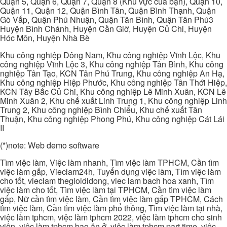
Quận 5, Quận 6, Quận 7, Quận 8 (Khu vực của bạn), Quận 10,
Quận 11, Quận 12, Quận Bình Tân, Quận Bình Thạnh, Quận
Gò Vấp, Quận Phú Nhuận, Quận Tân Bình, Quận Tân Phú3
Huyện Bình Chánh, Huyện Cần Giờ, Huyện Củ Chi, Huyện
Hóc Môn, Huyện Nhà Bè
Khu công nghiệp Đông Nam, Khu công nghiệp Vĩnh Lộc, Khu
công nghiệp Vĩnh Lộc 3, Khu công nghiệp Tân Bình, Khu công
nghiệp Tân Tạo, KCN Tân Phú Trung, Khu công nghiệp An Hạ,
Khu công nghiệp Hiệp Phước, Khu công nghiệp Tân Thới Hiệp,
KCN Tây Bắc Củ Chi, Khu công nghiệp Lê Minh Xuân, KCN Lê
Minh Xuân 2, Khu chế xuất Linh Trung 1, Khu công nghiệp Linh
Trung 2, Khu công nghiệp Bình Chiểu, Khu chế xuất Tân
Thuận, Khu công nghiệp Phong Phú, Khu công nghiệp Cát Lái
II
(*)note: Web demo software
Tìm việc làm, Việc làm nhanh, Tìm việc làm TPHCM, Cần tìm
việc làm gấp, Vieclam24h, Tuyển dụng việc làm, Tìm việc làm
cho tốt, vieclam thegioididong, viec lam bach hoa xanh, Tìm
việc làm cho tốt, Tìm việc làm tại TPHCM, Cần tìm việc làm
gấp, Nữ cần tìm việc làm, Cần tìm việc làm gấp TPHCM, Cách
tìm việc làm, Cần tìm việc làm phổ thông, Tìm việc làm tại nhà,
việc làm tphcm, việc làm tphcm 2022, việc làm tphcm cho sinh
viên, việc làm tphcm bao ăn ở, việc làm tphcm part time, việc