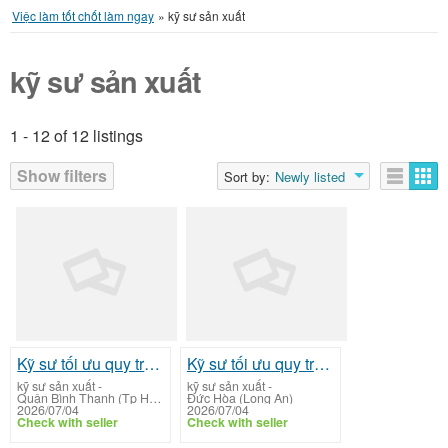
Việc làm tốt chốt làm ngay
»
kỹ sư sản xuất
kỹ sư sản xuất
1 - 12 of 12 listings
Listings
Show filters
Sort by:
Newly listed
Kỹ sư tối ưu quy trình
Kỹ sư tối ưu quy trình
kỹ sư sản xuất
-
kỹ sư sản xuất
-
Quận Bình Thạnh (Tp Hồ Chí Minh)
Đức Hòa (Long An)
2026/07/04
2026/07/04
Check with seller
Check with seller