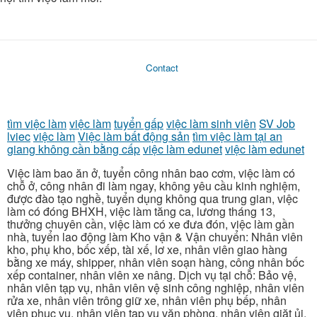
Contact
tìm việc làm
việc làm
tuyển gấp
việc làm sinh viên
SV Job
lviec
việc làm
Việc làm bất động sản
tìm việc làm tại an
giang không cần bằng cấp
việc làm edunet
việc làm edunet
Việc làm bao ăn ở, tuyển công nhân bao cơm, việc làm có
chỗ ở, công nhân đi làm ngay, không yêu cầu kinh nghiệm,
được đào tạo nghề, tuyển dụng không qua trung gian, việc
làm có đóng BHXH, việc làm tăng ca, lương tháng 13,
thưởng chuyên cần, việc làm có xe đưa đón, việc làm gần
nhà, tuyển lao động làm Kho vận & Vận chuyển: Nhân viên
kho, phụ kho, bốc xếp, tài xế, lơ xe, nhân viên giao hàng
bằng xe máy, shipper, nhân viên soạn hàng, công nhân bốc
xếp container, nhân viên xe nâng. Dịch vụ tại chỗ: Bảo vệ,
nhân viên tạp vụ, nhân viên vệ sinh công nghiệp, nhân viên
rửa xe, nhân viên trông giữ xe, nhân viên phụ bếp, nhân
viên phục vụ, nhân viên tạp vụ văn phòng, nhân viên giặt ủi.