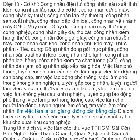
Điện tử - Cơ khí: Công nhân điện tử, công nhân sản xuất linh
kiện, công nhân lắp ráp, thợ cơ khí, công nhân đứng máy,
công nhân kỹ thuật, công nhân lắp ráp thiết bị, công nhân
sản xuất nhựa, công nhân dập kim loại, công nhân vận hành
máy CNC. May mặc - Giày da: Công nhân may, thợ may
công nghiệp, công nhân giày da, thợ cắt, công nhân kiểm
hàng, thợ ủi, công nhân đóng gói giày, công nhân chuyền
may, công nhân dán keo, công nhân phụ kho may. Thực
phẩm - Tiêu dùng: Công nhân đóng gói thực phẩm, công
nhân sản xuất bánh kẹo, công nhân kho lạnh, công nhân
phân loại hàng, công nhân kiểm tra chất lượng (QC), công
nhân dán tem, công nhân sắp xếp hàng hóa. Việc làm phổ
thông, tuyển công nhân, cần người làm ngay, việc làm không
cần bằng cấp, tìm việc lao động phổ thông, việc làm phổ
thông không kinh nghiệm, tuyển gấp công nhân, tuyển người
làm việc, việc làm thời vụ, việc làm lâu dài, việc làm ổn định,
việc làm không yêu cầu kinh nghiệm, tuyển dụng lao động
phổ thông, việc làm phổ thông lương cao, việc làm cho
người lao động, tuyển người làm công, tìm việc làm công
nhân.
tìm việc làm tại an giang không cần bằng cấp
Địa chỉ
tìm việc uy tín: Trụ sở các công ty xí nghiệp sản xuất uy tín,
khu chế xuất, khu công nghiệp
Trung tâm dịch vụ việc làm các khu vực TPHCM: Sài Gòn -
Bến Nghé - Bến Thành Quận 1, Quận 3, Quận 4, Quận 5,
Quận 6, Quận 7, Quận 8 (Khu vực của bạn), Quận 10, Quận