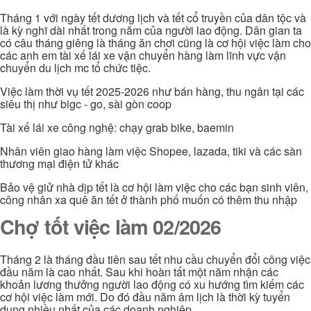
Tháng 1 với ngày tết dương lịch và tết cổ truyền của dân tộc và
là kỳ nghĩ dài nhất trong năm của người lao động. Dân gian ta
có câu tháng giêng là tháng ăn chơi cũng là cơ hội việc làm cho
các anh em tài xế lái xe vận chuyển hàng làm lĩnh vực vận
chuyển du lịch mc tổ chức tiệc.
Việc làm thời vụ tết 2025-2026 như bán hàng, thu ngân tại các
siêu thị như bigc - go, sài gòn coop
Tài xế lái xe công nghệ: chạy grab bike, baemin
Nhân viên giao hàng làm việc Shopee, lazada, tiki và các sàn
thương mại điện tử khác
Bảo vệ giử nhà dịp tết là cơ hội làm việc cho các bạn sinh viên,
công nhân xa quê ăn tết ở thành phố muốn có thêm thu nhập
Chợ tốt việc làm 02/2026
Tháng 2 là tháng đầu tiên sau tết nhu cầu chuyển đổi công việc
đầu năm là cao nhất. Sau khi hoàn tất một năm nhận các
khoản lương thưởng người lao động có xu hướng tìm kiếm các
cơ hội việc làm mới. Do đó đầu năm âm lịch là thời kỳ tuyển
dụng nhiều nhất của các doanh nghiệp.