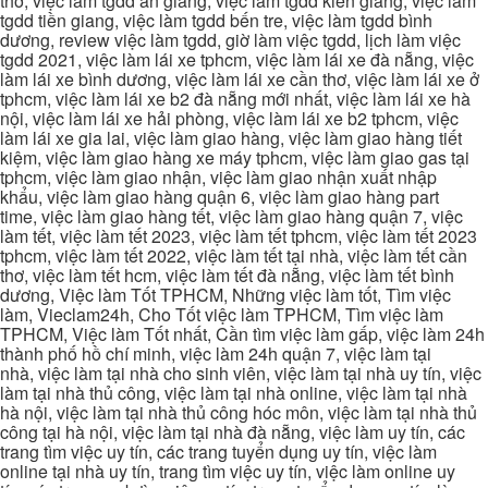
thơ, việc làm tgdd an giang, việc làm tgdd kiên giang, việc làm
tgdd tiền giang, việc làm tgdd bến tre, việc làm tgdd bình
dương, review việc làm tgdd, giờ làm việc tgdd, lịch làm việc
tgdd 2021, việc làm lái xe tphcm, việc làm lái xe đà nẵng, việc
làm lái xe bình dương, việc làm lái xe cần thơ, việc làm lái xe ở
tphcm, việc làm lái xe b2 đà nẵng mới nhất, việc làm lái xe hà
nội, việc làm lái xe hải phòng, việc làm lái xe b2 tphcm, việc
làm lái xe gia lai, việc làm giao hàng, việc làm giao hàng tiết
kiệm, việc làm giao hàng xe máy tphcm, việc làm giao gas tại
tphcm, việc làm giao nhận, việc làm giao nhận xuất nhập
khẩu, việc làm giao hàng quận 6, việc làm giao hàng part
time, việc làm giao hàng tết, việc làm giao hàng quận 7, việc
làm tết, việc làm tết 2023, việc làm tết tphcm, việc làm tết 2023
tphcm, việc làm tết 2022, việc làm tết tại nhà, việc làm tết cần
thơ, việc làm tết hcm, việc làm tết đà nẵng, việc làm tết bình
dương, Việc làm Tốt TPHCM, Những việc làm tốt, Tìm việc
làm, Vieclam24h, Cho Tốt việc làm TPHCM, Tìm việc làm
TPHCM, Việc làm Tốt nhất, Cần tìm việc làm gấp, việc làm 24h
thành phố hồ chí minh, việc làm 24h quận 7, việc làm tại
nhà, việc làm tại nhà cho sinh viên, việc làm tại nhà uy tín, việc
làm tại nhà thủ công, việc làm tại nhà online, việc làm tại nhà
hà nội, việc làm tại nhà thủ công hóc môn, việc làm tại nhà thủ
công tại hà nội, việc làm tại nhà đà nẵng, việc làm uy tín, các
trang tìm việc uy tín, các trang tuyển dụng uy tín, việc làm
online tại nhà uy tín, trang tìm việc uy tín, việc làm online uy