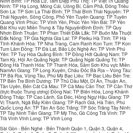
Ninh Bình: TP Hoa Lư, Tam Điệp Phú Thọ: TP Việt Trì Quảng
Ninh: TP Hạ Long, Móng Cái, Uông Bí, Cẩm Phả, Đông Triều
Sơn La: TP Sơn La Thái Bình: TP Thái Bình Thái Nguyên: TP
Thái Nguyên, Sông Công, Phổ Yên Tuyên Quang: TP Tuyên
Quang Vĩnh Phúc: TP Vĩnh Yên, Phúc Yên Yên Bái: TP Yên
Bái Khu vực Miền Trung & Tây NguyênBình Định: TP Quy
Nhơn Bình Thuận: TP Phan Thiết Đắk Lắk: TP Buôn Ma Thuột
Đắk Nông: TP Gia Nghĩa Gia Lai: TP Pleiku Hà Tĩnh: TP Hà
Tĩnh Khánh Hòa: TP Nha Trang, Cam Ranh Kon Tum: TP Kon
Tum Lâm Đồng: TP Đà Lạt, Bảo Lộc Nghệ An: TP Vinh Phú
Yên: TP Tuy Hòa Quảng Bình: TP Đồng Hới Quảng Nam: TP
Tam Kỳ, Hội An Quảng Ngãi: TP Quảng Ngãi Quảng Trị: TP
Đông Hà Thanh Hóa: TP Thanh Hóa, Sầm Sơn Khu vực Miền
NamAn Giang: TP Long Xuyên, Châu Đốc Bà Rịa – Vũng Tàu:
TP Bà Rịa, Vũng Tàu, Phú Mỹ Bạc Liêu: TP Bạc Liêu Bến Tre:
TP Bến Tre Bình Dương: TP Thủ Dầu Một, Dĩ An, Thuận An,
Tân Uyên, Bến Cát Cà Mau: TP Cà Mau Cần Thơ: TP Cần Thơ
(trực thuộc Trung ương) Đồng Nai: TP Biên Hòa, Long Khánh
Đồng Tháp: TP Cao Lãnh, Sa Đéc, Hồng Ngự Hậu Giang: TP
Vị Thanh, Ngã Bảy Kiên Giang: TP Rạch Giá, Hà Tiên, Phú
Quốc Long An: TP Tân An Sóc Trăng: TP Sóc Trăng Tây Ninh:
TP Tây Ninh Tiền Giang: TP Mỹ Tho, Gò Công Trà Vinh: TP
Trà Vinh Vĩnh Long: TP Vĩnh Long
Sài Gòn - Bến Nghé - Bến Thành Quận 1, Quận 3, Quận 4,