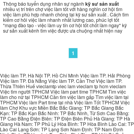
Thông báo tuyển dụng nhân sự ngành
kỹ sư sản xuất
nhiều vị trí trên chợ việc làm tốt với hàng nghìn cơ hội tìm
việc làm phù hợp nhanh chóng tại kỹ sư sản xuất . Cách tìm
kiếm cơ hôi việc làm nhanh nhất lương cao, phúc lợi tốt
"mạng đào tạo - việc làm uy tín cơ hội tốt chốt làm ngay" kỹ
sư sản xuất kênh tìm việc được ưa chuộng nhất hiện nay
1
Việc làm TP. Hà Nội TP. Hồ Chí Minh Việc làm TP. Hải Phòng
Việc làm TP. Đà Nẵng Việc làm TP. Cần Thơ Việc làm TP.
Thừa Thiên Huế vieclamtp viec lam vieclam tp hcm vieclam
Việc tìm người TPHCM Việc làm part time TPHCM Tìm việc
làm cho nữ tại TPHCM Cần tìm việc làm gấp Tìm việc làm tại
TPHCM Việc làm Part time tại nhà Việc làm Tốt TPHCM Việc
làm Chợ Khu vực Miền Bắc Bắc Giang: TP Bắc Giang Bắc
Kạn: TP Bắc Kạn Bắc Ninh: TP Bắc Ninh, Từ Sơn Cao Bằng:
TP Cao Bằng Điện Biên: TP Điện Biên Phủ Hà Giang: TP Hà
Giang Hà Nam: TP Phủ Lý Hòa Bình: TP Hòa Bình Lào Cai: TP
Lào Cai Lạng Sơn: TP Lạng Sơn Nam Định: TP Nam Định