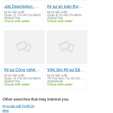
Job Description: Nhân viên ISO/HACCP (QMS Coordinator)
Kỹ sư an toàn thực phẩm
kỹ sư sản xuất
-
kỹ sư sản xuất
-
Quận 12 (Tp Hồ Chí Minh)
Quận 8 (Tp Hồ Chí Minh)
2026/07/04
2026/07/04
Check with seller
Check with seller
Kỹ sư Công nghệ Thực phẩm (Food Technologist)
Việc làm Kỹ sư Sản xuất Thủ Đức: Head of Production
kỹ sư sản xuất
-
kỹ sư sản xuất
-
Quận 10 (Tp Hồ Chí Minh)
TP Thủ Đức (Tp Hồ Chí Minh)
2026/07/04
2026/06/29
Check with seller
Check with seller
Other searches that may interest you
kỹ sư sản xuất Tp Hồ Chí
Minh