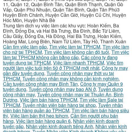
11, Quận 12, Quận Bình Tân, Quận Bình Thạnh, Quận Gò
Vấp, Quận Phú Nhuận, Quận Tân Bình, Quận Tân Phú3
Huyện Bình Chánh, Huyện Cần Giờ, Huyện Củ Chi, Huyện
Hóc Môn, Huyện Nhà Bè
Trung tâm dịch vụ việc làm các khu vực: Hoàn Kiếm, Ba
Đình, Đống Đa, và Hai Bà Trưng, Ba Đình, Bắc Từ Liêm,
Cầu Giấy, Đống Đa, Hà Đông, Hai Bà Trưng, Hoàn Kiếm,
Hoàng Mai, Long Biên, Nam Từ Liêm, Tây Hồ, Thanh Xuân
Cần tìm việc làm gấp
,
Tìm việc làm tại TPHCM
,
Tìm việc làm
cho nữ tại TPHCM
,
Tìm việc làm không cần độ tuổi
,
Tìm việc
làm tại TPHCM không cần bằng cấp
,
Các công ty đang
tuyển dụng tại TPHCM
,
Việc làm nhanh TPHCM
,
Việc tìm
người làm việc tuổi trên 50 ở TPHCM mới nhất
,
Công ty may
gần đầy tuyển dụng
,
Tuyển công nhân may thời vụ tại
TPHCM
,
Tuyển công nhân may không cần kinh nghiệm
,
Cần tuyển công nhân may Bình Tân
,
Công ty may Quận 9
tuyển dụng
,
Tuyển công nhân may bao AN ở
,
Tuyển dụng
công nhân may
,
Tuyển công nhân may tại Thuận An, Bình
Dương
,
Việc làm bán hàng TPHCM
,
Tìm việc làm Sale tại
TPHCM
,
Tuyển nhân viên bán hàng tại shop
,
Tuyển nhân
viên bán hàng quần áo TPHCM
,
Tìm việc làm bán hàng siêu
thị
,
Việc làm bán thịt heo tphcm
,
Cần tìm người phụ bán
hàng
,
Việc làm bán hàng quận 6
,
Nhân viên kinh doanh
tuyển gấp
,
Nhân viên kinh doanh tiếng Anh
,
Nhân viên kinh
doanh tphcm
,
Tuyển Nhân viên Kinh doanh Không yêu cầu