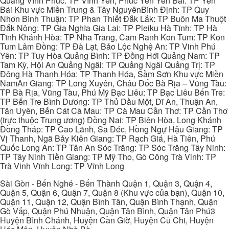
Quang Vĩnh Phúc: TP Vĩnh Yên, Phúc Yên Yên Bái: TP Yên
Bái Khu vực Miền Trung & Tây NguyênBình Định: TP Quy
Nhơn Bình Thuận: TP Phan Thiết Đắk Lắk: TP Buôn Ma Thuột
Đắk Nông: TP Gia Nghĩa Gia Lai: TP Pleiku Hà Tĩnh: TP Hà
Tĩnh Khánh Hòa: TP Nha Trang, Cam Ranh Kon Tum: TP Kon
Tum Lâm Đồng: TP Đà Lạt, Bảo Lộc Nghệ An: TP Vinh Phú
Yên: TP Tuy Hòa Quảng Bình: TP Đồng Hới Quảng Nam: TP
Tam Kỳ, Hội An Quảng Ngãi: TP Quảng Ngãi Quảng Trị: TP
Đông Hà Thanh Hóa: TP Thanh Hóa, Sầm Sơn Khu vực Miền
NamAn Giang: TP Long Xuyên, Châu Đốc Bà Rịa – Vũng Tàu:
TP Bà Rịa, Vũng Tàu, Phú Mỹ Bạc Liêu: TP Bạc Liêu Bến Tre:
TP Bến Tre Bình Dương: TP Thủ Dầu Một, Dĩ An, Thuận An,
Tân Uyên, Bến Cát Cà Mau: TP Cà Mau Cần Thơ: TP Cần Thơ
(trực thuộc Trung ương) Đồng Nai: TP Biên Hòa, Long Khánh
Đồng Tháp: TP Cao Lãnh, Sa Đéc, Hồng Ngự Hậu Giang: TP
Vị Thanh, Ngã Bảy Kiên Giang: TP Rạch Giá, Hà Tiên, Phú
Quốc Long An: TP Tân An Sóc Trăng: TP Sóc Trăng Tây Ninh:
TP Tây Ninh Tiền Giang: TP Mỹ Tho, Gò Công Trà Vinh: TP
Trà Vinh Vĩnh Long: TP Vĩnh Long
Sài Gòn - Bến Nghé - Bến Thành Quận 1, Quận 3, Quận 4,
Quận 5, Quận 6, Quận 7, Quận 8 (Khu vực của bạn), Quận 10,
Quận 11, Quận 12, Quận Bình Tân, Quận Bình Thạnh, Quận
Gò Vấp, Quận Phú Nhuận, Quận Tân Bình, Quận Tân Phú3
Huyện Bình Chánh, Huyện Cần Giờ, Huyện Củ Chi, Huyện