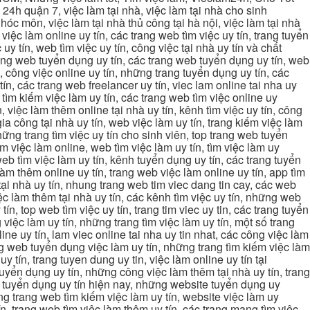
4h quận 7, việc làm tại nhà, việc làm tại nhà cho sinh
g hóc môn, việc làm tại nhà thủ công tại hà nội, việc làm tại nhà
, việc làm online uy tín, các trang web tìm việc uy tín, trang tuyển
 uy tín, web tìm việc uy tín, công việc tại nhà uy tín và chất
 trang web tuyển dụng uy tín, các trang web tuyển dụng uy tín, web
n, công việc online uy tín, những trang tuyển dụng uy tín, các
tín, các trang web freelancer uy tín, viec lam online tai nha uy
ng tìm kiếm việc làm uy tín, các trang web tìm việc online uy
, việc làm thêm online tại nhà uy tín, kênh tìm việc uy tín, công
gia công tại nhà uy tín, web việc làm uy tín, trang kiếm việc làm
 những trang tìm việc uy tín cho sinh viên, top trang web tuyển
ìm việc làm online, web tìm việc làm uy tín, tìm việc làm uy
 web tìm việc làm uy tín, kênh tuyển dụng uy tín, các trang tuyển
 làm thêm online uy tín, trang web việc làm online uy tín, app tìm
c tại nhà uy tín, nhung trang web tim viec dang tin cay, các web
việc làm thêm tại nhà uy tín, các kênh tìm việc uy tín, những web
tín, top web tìm việc uy tín, trang tim viec uy tin, các trang tuyển
 việc làm uy tín, những trang tìm việc làm uy tín, một số trang
line uy tín, lam viec online tai nha uy tin nhat, các công việc làm
rang web tuyển dụng việc làm uy tín, những trang tìm kiếm việc làm
y tín, trang tuyen dung uy tin, việc làm online uy tín tại
uyển dụng uy tín, những công việc làm thêm tại nhà uy tín, trang
ang tuyển dụng uy tín hiện nay, những website tuyển dụng uy
ững trang web tìm kiếm việc làm uy tín, website việc làm uy
ín, trang web tìm việc làm thêm uy tín, các trang mạng tìm việc