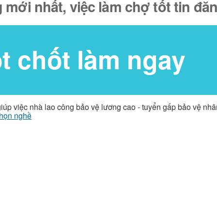
 mới nhất, việc làm chợ tốt tin đ
ốt chốt làm ngay
giúp việc nhà lao công bảo vệ lương cao - tuyển gấp bảo vệ nh
họn nghề