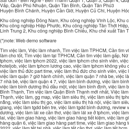
Sài Gòn - Bến Nghé - Bến Thành Quận 1, Quận 3, Quận 4, Quậ
Vấp, Quận Phú Nhuận, Quận Tân Bình, Quận Tân Phú3
Huyện Bình Chánh, Huyện Cần Giờ, Huyện Củ Chi, Huyện Hó
Khu công nghiệp Đông Nam, Khu công nghiệp Vĩnh Lộc, Khu cô
Khu công nghiệp Hiệp Phước, Khu công nghiệp Tân Thới Hiệp,
Linh Trung 2, Khu công nghiệp Bình Chiểu, Khu chế xuất Tân 
(*)note: Web demo software
Tìm việc làm, Việc làm nhanh, Tìm việc làm TPHCM, Cần tìm việ
làm cho tốt, Tìm việc làm tại TPHCM, Cần tìm việc làm gấp, Nữ 
tphcm, việc làm tphcm 2022, việc làm tphcm cho sinh viên, việ
hoteljob, việc làm tphcm lương cao, việc làm tphcm không yêu cầ
việc làm thủ đức part time, việc làm thủ đức cho sinh viên, việc
việc làm quận 7 giờ hành chính, việc làm quận 7 nhà be, việc l
7 nhà bè, việc làm quận 4 7, việc làm bình dương, việc làm bình
việc làm bình dương thủ dầu một, việc làm bình định, việc làm
Bình Thạnh, Tìm việc làm Quận Bình Thạnh mới nhất, Việc làm 
Thạnh, việc làm, gg map, việc làm siêu thị, việc làm siêu thị tphc
nẵng, việc làm siêu thị go, việc làm siêu thị hà nội, việc làm si
giang, việc làm tgdd bến tre, việc làm tgdd bình dương, review vi
dương, việc làm lái xe cần thơ, việc làm lái xe ở tphcm, việc làm
lai, việc làm giao hàng, việc làm giao hàng tiết kiệm, việc làm
hàng quận 6, việc làm giao hàng part time, việc làm giao hàng tết
2022, việc làm tết tại nhà, việc làm tết cần thơ, việc làm tết 