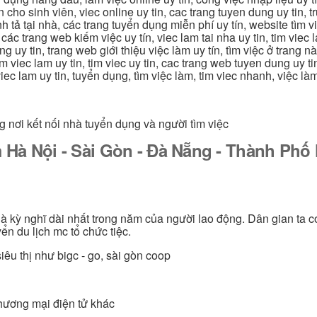
ín cho sinh viên, viec online uy tin, cac trang tuyen dung uy tin, 
nh tả tại nhà, các trang tuyển dụng miễn phí uy tín, website tìm vi
 các trang web kiếm việc uy tín, viec lam tai nha uy tin, tim viec 
ung uy tin, trang web giới thiệu việc làm uy tín, tìm việc ở trang 
 tim viec lam uy tin, tim viec uy tin, cac trang web tuyen dung uy t
 viec lam uy tin, tuyển dụng, tìm việc làm, tim viec nhanh, việc l
g nơi kết nối nhà tuyển dụng và người tìm việc
 Hà Nội - Sài Gòn - Đà Nẵng - Thành Ph
 là kỳ nghĩ dài nhất trong năm của người lao động. Dân gian ta c
ển du lịch mc tổ chức tiệc.
iêu thị như bigc - go, sài gòn coop
thương mại điện tử khác