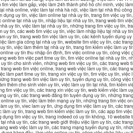
m việc làm gấp, việc làm 24h thành phố hồ chí minh, việc làm 2
 tại nhà online, việc làm tại nhà hà nội, việc làm tại nhà thủ côn
n dụng uy tín, việc làm online tại nhà uy tín, trang tìm việc uy tín
 online tại nhà uy tín, nhập liệu tại nhà uy tín, trang web tìm việc
 nhà uy tín, việc làm tại nhà uy tín, những trang tìm việc uy tín,
 uy tín, các web tìm việc uy tín, việc làm nhập liệu tại nhà uy tí
làm uy tín, trang web tìm việc làm uy tín, các kênh tuyển dụng uy 
 việc làm gia công tại nhà uy tín, website tìm việc uy tín, các tra
 tín, việc làm thêm tại nhà uy tín, trang tìm kiếm việc làm uy tín
online uy tín thu nhập ổn định, tìm việc online uy tín, công việc 
trang web tìm việc part time uy tín, tìm việc online tại nhà uy tín,
c uy tín cho sinh viên, những web tìm việc uy tín, các trang web t
ác trang web tìm việc online, trang web việc làm uy tín, các trang
 làm part time uy tín, trang xin việc uy tín, tìm việc uy tín, việc
, những trang web tìm việc làm uy tín, tuyển dụng uy tín, công việ
 làm thêm cho sinh viên uy tín, việc làm uy tín tại nhà, tìm kiếm 
ng tìm việc uy tín, các trang xin việc uy tín, web kiếm việc làm uy 
ụng uy tín, các trang web đăng tin tuyển dụng uy tín, những trang
m online uy tín, việc làm trên mạng uy tín, những trang tìm việc on
 làm uy tín, viec lam uy tin, ứng dụng tìm việc làm uy tín, các t
làm uy tín, trang web tìm kiếm việc làm uy tín, các app tìm việc u
dụng tìm việc uy tín, trang indeed có uy tín không, 10 website t
 tại nhà uy tín, các trang web giới thiệu việc làm uy tín, các tr
g trang web việc làm uy tín, các trang mạng tuyển dụng uy tín, nh
 dụng hàng đầu, làm việc online uy tín, công việc nhập liệu uy t