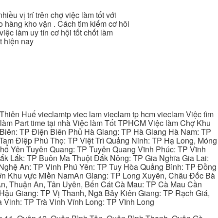
nhiều vị trí trên chợ việc làm tốt với
o hàng kho vận . Cách tìm kiếm cơ hôi
iệc làm uy tín cơ hội tốt chốt làm
t hiện nay
hiên Huế vieclamtp viec lam vieclam tp hcm vieclam Việc tìm
làm Part time tại nhà Việc làm Tốt TPHCM Việc làm Chợ Khu
 Biên: TP Điện Biên Phủ Hà Giang: TP Hà Giang Hà Nam: TP
Tam Điệp Phú Thọ: TP Việt Trì Quảng Ninh: TP Hạ Long, Móng
 Phổ Yên Tuyên Quang: TP Tuyên Quang Vĩnh Phúc: TP Vĩnh
ắk Lắk: TP Buôn Ma Thuột Đắk Nông: TP Gia Nghĩa Gia Lai:
 Nghệ An: TP Vinh Phú Yên: TP Tuy Hòa Quảng Bình: TP Đồng
ơn Khu vực Miền NamAn Giang: TP Long Xuyên, Châu Đốc Bà
 An, Thuận An, Tân Uyên, Bến Cát Cà Mau: TP Cà Mau Cần
Hậu Giang: TP Vị Thanh, Ngã Bảy Kiên Giang: TP Rạch Giá,
 Vinh: TP Trà Vinh Vĩnh Long: TP Vĩnh Long