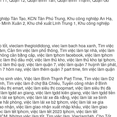
ận 11, Quận 12, Quận Bình Tân, Quận Bình Thạnh, Quận Gò
ghiệp Tân Tạo, KCN Tân Phú Trung, Khu công nghiệp An Hạ,
Minh Xuân 2, Khu chế xuất Linh Trung 1, Khu công nghiệp
tốt, vieclam thegioididong, viec lam bach hoa xanh, Tìm việc
m, Cần tìm việc làm phổ thông, Tìm việc làm tại nhà, việc làm
 không cần bằng cấp, việc làm tphcm facebook, việc làm tphcm
 làm thủ dầu một, việc làm thủ kho, việc làm thủ kho tại tphcm,
ệc làm thủ quỹ, việc làm quận 7, việc làm quận 7 huỳnh tấn phát,
 7 hôm nay, việc làm thêm quận 7 part time, tìm việc làm quận
cho sinh viên, Việc làm Bình Thạnh Part Time, Tìm việc làm D2
ạnh, Tìm việc làm ở chợ Bà Chiểu, Tuyển công nhân ở Bình
iêu thị emart, việc làm siêu thị coopmart, việc làm siêu thị đà
c làm tgdd an giang, việc làm tgdd kiên giang, việc làm tgdd tiền
 lái xe tphcm, việc làm lái xe đà nẵng, việc làm lái xe bình
xe hải phòng, việc làm lái xe b2 tphcm, việc làm lái xe gia
giao nhận, việc làm giao nhận xuất nhập khẩu, việc làm giao
c làm tết tphcm, việc làm tết 2023 tphcm, việc làm tết
 TPHCM, Những việc làm tốt, Tìm việc làm, Vieclam24h, Cho Tốt