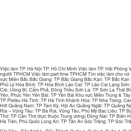
Việc làm TP. Hà Nội TP. Hồ Chí Minh Việc làm TP. Hải Phòng V
người TPHCM Việc làm part time TPHCM Tìm việc làm cho nữ t
vực Miền Bắc Bắc Giang: TP Bắc Giang Bắc Kạn: TP Bắc Kạn
Phủ Lý Hòa Bình: TP Hòa Bình Lào Cai: TP Lào Cai Lạng Sơn
Cái, Uông Bí, Cẩm Phả, Đông Triều Sơn La: TP Sơn La Thái 
Yên, Phúc Yên Yên Bái: TP Yên Bái Khu vực Miền Trung & Tâ
TP Pleiku Hà Tĩnh: TP Hà Tĩnh Khánh Hòa: TP Nha Trang, C
Hới Quảng Nam: TP Tam Kỳ, Hội An Quảng Ngãi: TP Quảng N
Rịa – Vũng Tàu: TP Bà Rịa, Vũng Tàu, Phú Mỹ Bạc Liêu: TP B
Thơ: TP Cần Thơ (trực thuộc Trung ương) Đồng Nai: TP Biên
Hà Tiên, Phú Quốc Long An: TP Tân An Sóc Trăng: TP Sóc Tră