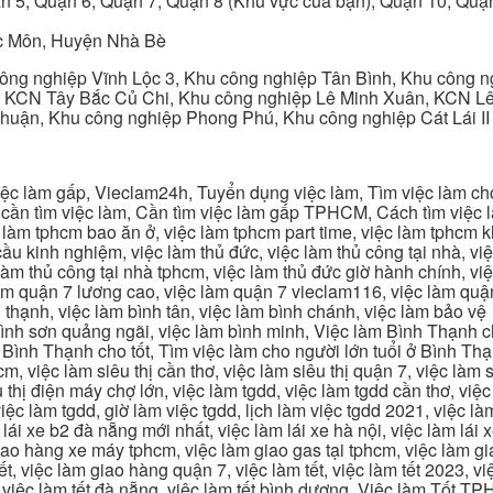
n 5, Quận 6, Quận 7, Quận 8 (Khu vực của bạn), Quận 10, Qu
c Môn, Huyện Nhà Bè
ng nghiệp Vĩnh Lộc 3, Khu công nghiệp Tân Bình, Khu công n
 KCN Tây Bắc Củ Chi, Khu công nghiệp Lê Minh Xuân, KCN Lê 
Thuận, Khu công nghiệp Phong Phú, Khu công nghiệp Cát Lái II
c làm gấp, Vieclam24h, Tuyển dụng việc làm, Tìm việc làm cho 
cần tìm việc làm, Cần tìm việc làm gấp TPHCM, Cách tìm việc là
c làm tphcm bao ăn ở, việc làm tphcm part time, việc làm tphcm
u kinh nghiệm, việc làm thủ đức, việc làm thủ công tại nhà, việc
 làm thủ công tại nhà tphcm, việc làm thủ đức giờ hành chính, vi
àm quận 7 lương cao, việc làm quận 7 vieclam116, việc làm quận
 thạnh, việc làm bình tân, việc làm bình chánh, việc làm bảo vệ
 bình sơn quảng ngãi, việc làm bình minh, Việc làm Bình Thạnh 
Bình Thạnh cho tốt, Tìm việc làm cho người lớn tuổi ở Bình Th
m, việc làm siêu thị cần thơ, việc làm siêu thị quận 7, việc làm s
êu thị điện máy chợ lớn, việc làm tgdd, việc làm tgdd cần thơ, việ
ệc làm tgdd, giờ làm việc tgdd, lịch làm việc tgdd 2021, việc làm
 lái xe b2 đà nẵng mới nhất, việc làm lái xe hà nội, việc làm lái 
 giao hàng xe máy tphcm, việc làm giao gas tại tphcm, việc làm 
, việc làm giao hàng quận 7, việc làm tết, việc làm tết 2023, việ
hcm, việc làm tết đà nẵng, việc làm tết bình dương, Việc làm Tốt