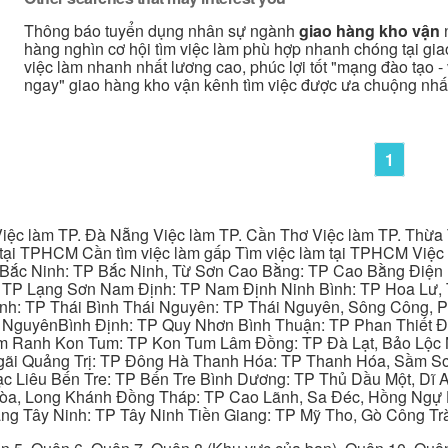
Thông báo tuyển dụng nhân sự ngành
giao hàng kho vận
hàng nghìn cơ hội tìm việc làm phù hợp nhanh chóng tại gia
việc làm nhanh nhất lương cao, phúc lợi tốt "mạng đào tạo - v
ngay" giao hàng kho vận kênh tìm việc được ưa chuộng nhấ
1
iệc làm TP. Đà Nẵng Việc làm TP. Cần Thơ Việc làm TP. Thừa T
ại TPHCM Cần tìm việc làm gấp Tìm việc làm tại TPHCM Việc 
 Bắc Ninh: TP Bắc Ninh, Từ Sơn Cao Bằng: TP Cao Bằng Điện
: TP Lạng Sơn Nam Định: TP Nam Định Ninh Bình: TP Hoa Lư, 
Bình: TP Thái Bình Thái Nguyên: TP Thái Nguyên, Sông Công,
y NguyênBình Định: TP Quy Nhơn Bình Thuận: TP Phan Thiết Đ
am Ranh Kon Tum: TP Kon Tum Lâm Đồng: TP Đà Lạt, Bảo Lộc
gãi Quảng Trị: TP Đông Hà Thanh Hóa: TP Thanh Hóa, Sầm S
ạc Liêu Bến Tre: TP Bến Tre Bình Dương: TP Thủ Dầu Một, Dĩ
 Hòa, Long Khánh Đồng Tháp: TP Cao Lãnh, Sa Đéc, Hồng Ngự 
ng Tây Ninh: TP Tây Ninh Tiền Giang: TP Mỹ Tho, Gò Công Trà