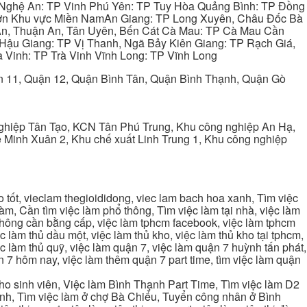
 Nghệ An: TP Vinh Phú Yên: TP Tuy Hòa Quảng Bình: TP Đồng
ơn Khu vực Miền NamAn Giang: TP Long Xuyên, Châu Đốc Bà
 An, Thuận An, Tân Uyên, Bến Cát Cà Mau: TP Cà Mau Cần
Hậu Giang: TP Vị Thanh, Ngã Bảy Kiên Giang: TP Rạch Giá,
 Vinh: TP Trà Vinh Vĩnh Long: TP Vĩnh Long
ận 11, Quận 12, Quận Bình Tân, Quận Bình Thạnh, Quận Gò
ghiệp Tân Tạo, KCN Tân Phú Trung, Khu công nghiệp An Hạ,
Minh Xuân 2, Khu chế xuất Linh Trung 1, Khu công nghiệp
tốt, vieclam thegioididong, viec lam bach hoa xanh, Tìm việc
m, Cần tìm việc làm phổ thông, Tìm việc làm tại nhà, việc làm
 không cần bằng cấp, việc làm tphcm facebook, việc làm tphcm
 làm thủ dầu một, việc làm thủ kho, việc làm thủ kho tại tphcm,
ệc làm thủ quỹ, việc làm quận 7, việc làm quận 7 huỳnh tấn phát,
 7 hôm nay, việc làm thêm quận 7 part time, tìm việc làm quận
cho sinh viên, Việc làm Bình Thạnh Part Time, Tìm việc làm D2
ạnh, Tìm việc làm ở chợ Bà Chiểu, Tuyển công nhân ở Bình