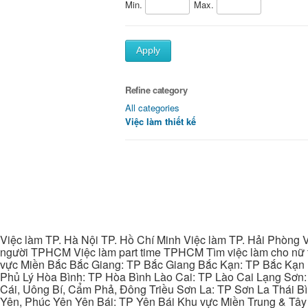
Min.
Max.
Apply
Refine category
All categories
Việc làm thiết kế
Việc làm TP. Hà Nội TP. Hồ Chí Minh Việc làm TP. Hải Phòng V
người TPHCM Việc làm part time TPHCM Tìm việc làm cho nữ t
vực Miền Bắc Bắc Giang: TP Bắc Giang Bắc Kạn: TP Bắc Kạn
Phủ Lý Hòa Bình: TP Hòa Bình Lào Cai: TP Lào Cai Lạng Sơn
Cái, Uông Bí, Cẩm Phả, Đông Triều Sơn La: TP Sơn La Thái 
Yên, Phúc Yên Yên Bái: TP Yên Bái Khu vực Miền Trung & Tâ