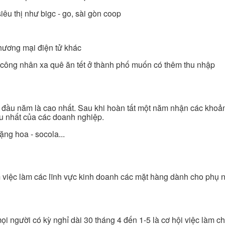
iêu thị như bigc - go, sài gòn coop
thương mại điện tử khác
n, công nhân xa quê ăn tết ở thành phố muốn có thêm thu nhập
c đầu năm là cao nhất. Sau khi hoàn tất một năm nhận các khoả
ều nhất của các doanh nghiệp.
ặng hoa - socola...
m việc làm các lĩnh vực kinh doanh các mặt hàng dành cho phụ 
ọi người có kỳ nghỉ dài 30 tháng 4 đến 1-5 là cơ hội việc làm 