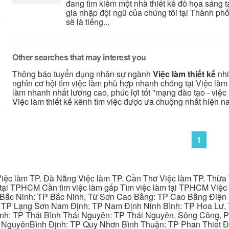
đang tìm kiếm một nhà thiết kế đồ họa sáng 
gia nhập đội ngũ của chúng tôi tại Thành phố
sẽ là tiếng...
Other searches that may interest you
Thông báo tuyển dụng nhân sự ngành
Việc làm thiết kế
nhi
nghìn cơ hội tìm việc làm phù hợp nhanh chóng tại Việc làm t
làm nhanh nhất lương cao, phúc lợi tốt "mạng đào tạo - việc 
Việc làm thiết kế kênh tìm việc được ưa chuộng nhất hiện n
1
iệc làm TP. Đà Nẵng Việc làm TP. Cần Thơ Việc làm TP. Thừa T
ại TPHCM Cần tìm việc làm gấp Tìm việc làm tại TPHCM Việc 
 Bắc Ninh: TP Bắc Ninh, Từ Sơn Cao Bằng: TP Cao Bằng Điện
: TP Lạng Sơn Nam Định: TP Nam Định Ninh Bình: TP Hoa Lư, 
Bình: TP Thái Bình Thái Nguyên: TP Thái Nguyên, Sông Công,
y NguyênBình Định: TP Quy Nhơn Bình Thuận: TP Phan Thiết Đ