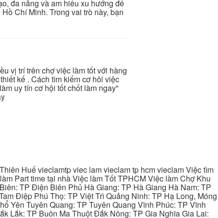
tạo, đa năng và am hiểu xu hướng để
 Hồ Chí Minh. Trong vai trò này, bạn
ều vị trí trên chợ việc làm tốt với hàng
hiết kế . Cách tìm kiếm cơ hôi việc
làm uy tín cơ hội tốt chốt làm ngay"
ay
hiên Huế vieclamtp viec lam vieclam tp hcm vieclam Việc tìm
làm Part time tại nhà Việc làm Tốt TPHCM Việc làm Chợ Khu
 Biên: TP Điện Biên Phủ Hà Giang: TP Hà Giang Hà Nam: TP
Tam Điệp Phú Thọ: TP Việt Trì Quảng Ninh: TP Hạ Long, Móng
 Phổ Yên Tuyên Quang: TP Tuyên Quang Vĩnh Phúc: TP Vĩnh
ắk Lắk: TP Buôn Ma Thuột Đắk Nông: TP Gia Nghĩa Gia Lai: