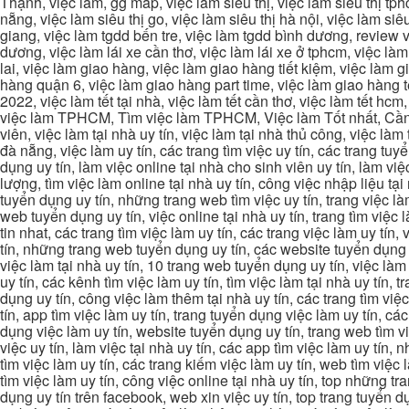
Thạnh, việc làm, gg map, việc làm siêu thị, việc làm siêu thị tphc
nẵng, việc làm siêu thị go, việc làm siêu thị hà nội, việc làm si
giang, việc làm tgdd bến tre, việc làm tgdd bình dương, review vi
dương, việc làm lái xe cần thơ, việc làm lái xe ở tphcm, việc làm
lai, việc làm giao hàng, việc làm giao hàng tiết kiệm, việc làm
hàng quận 6, việc làm giao hàng part time, việc làm giao hàng tết
2022, việc làm tết tại nhà, việc làm tết cần thơ, việc làm tết 
việc làm TPHCM, Tìm việc làm TPHCM, Việc làm Tốt nhất, Cần tì
viên, việc làm tại nhà uy tín, việc làm tại nhà thủ công, việc làm
đà nẵng, việc làm uy tín, các trang tìm việc uy tín, các trang tuyể
dụng uy tín, làm việc online tại nhà cho sinh viên uy tín, làm việc
lượng, tìm việc làm online tại nhà uy tín, công việc nhập liệu tại
tuyển dụng uy tín, những trang web tìm việc uy tín, trang việc làm
web tuyển dụng uy tín, việc online tại nhà uy tín, trang tìm việc 
tin nhat, các trang tìm việc làm uy tín, các trang việc làm uy tín,
tín, những trang web tuyển dụng uy tín, các website tuyển dụng uy
việc làm tại nhà uy tín, 10 trang web tuyển dụng uy tín, việc làm 
uy tín, các kênh tìm việc làm uy tín, tìm việc làm tại nhà uy tín, 
dụng uy tín, công việc làm thêm tại nhà uy tín, các trang tìm việ
tín, app tìm việc làm uy tín, trang tuyển dụng việc làm uy tín, c
dụng việc làm uy tín, website tuyển dụng uy tín, trang web tìm việc
việc uy tín, làm việc tại nhà uy tín, các app tìm việc làm uy tín
tìm việc làm uy tín, các trang kiếm việc làm uy tín, web tìm việc
tìm việc làm uy tín, công việc online tại nhà uy tín, top những tra
dụng uy tín trên facebook, web xin việc uy tín, top trang tuyển d