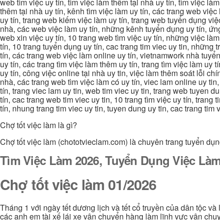
web tìm việc uy tín, tìm việc làm thêm tại nhà uy tín, tìm việc là
thêm tại nhà uy tín, kênh tìm việc làm uy tín, các trang web việc
uy tín, trang web kiếm việc làm uy tín, trang web tuyển dụng việc 
nhà, các web việc làm uy tín, những kênh tuyển dụng uy tín, ứng 
web xin việc uy tín, 10 trang web tìm việc uy tín, những việc làm
tín, 10 trang tuyển dụng uy tín, cac trang tim viec uy tin, nhữn
tín, các trang web việc làm online uy tín, vietnamwork nhà tuyển
uy tín, các trang tìm việc làm thêm uy tín, trang tìm việc làm uy t
uy tín, công việc online tại nhà uy tin, việc làm thêm soát lỗi chí
nhà, các trang web tìm việc làm có uy tín, viec lam online uy tin,
tín, trang viec lam uy tin, web tim viec uy tin, trang web tuyen d
tín, cac trang web tim viec uy tin, 10 trang tìm việc uy tín, trang
tín, nhung trang tim viec uy tin, tuyen dung uy tin, cac trang tim
Chợ tốt việc làm là gì?
Chợ tốt việc làm (chototvieclam.com) là chuyên trang tuyển dụn
Tìm Việc Làm 2026, Tuyển Dụng Việc Làm
Chợ tốt việc làm 01/2026
Tháng 1 với ngày tết dương lịch và tết cổ truyền của dân tộc và
các anh em tài xế lái xe vận chuyển hàng làm lĩnh vực vận chuy