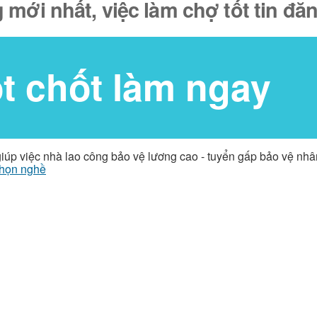
 mới nhất, việc làm chợ tốt tin đ
ốt chốt làm ngay
giúp việc nhà lao công bảo vệ lương cao - tuyển gấp bảo vệ nh
họn nghề