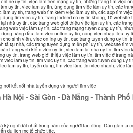
m online uy tín, việc làm trên mạng uy tín, những trang tìm việc on
 làm uy tín, viec lam uy tin, ứng dụng tìm việc làm uy tín, các t
làm uy tín, trang web tìm kiếm việc làm uy tín, các app tìm việc u
dụng tìm việc uy tín, trang indeed có uy tín không, 10 website t
 tại nhà uy tín, các trang web giới thiệu việc làm uy tín, các tr
g trang web việc làm uy tín, các trang mạng tuyển dụng uy tín, nh
 dụng hàng đầu, làm việc online uy tín, công việc nhập liệu uy t
ín cho sinh viên, viec online uy tin, cac trang tuyen dung uy tin, 
nh tả tại nhà, các trang tuyển dụng miễn phí uy tín, website tìm vi
 các trang web kiếm việc uy tín, viec lam tai nha uy tin, tim viec 
ung uy tin, trang web giới thiệu việc làm uy tín, tìm việc ở trang 
 tim viec lam uy tin, tim viec uy tin, cac trang web tuyen dung uy t
 viec lam uy tin, tuyển dụng, tìm việc làm, tim viec nhanh, việc l
g nơi kết nối nhà tuyển dụng và người tìm việc
 Hà Nội - Sài Gòn - Đà Nẵng - Thành Ph
 là kỳ nghĩ dài nhất trong năm của người lao động. Dân gian ta c
ển du lịch mc tổ chức tiệc.