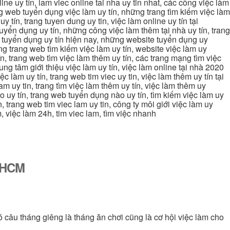
line uy tín, lam viec online tai nha uy tin nhat, các công việc làm
rang web tuyển dụng việc làm uy tín, những trang tìm kiếm việc làm
y tín, trang tuyen dung uy tin, việc làm online uy tín tại
uyển dụng uy tín, những công việc làm thêm tại nhà uy tín, trang
ang tuyển dụng uy tín hiện nay, những website tuyển dụng uy
ững trang web tìm kiếm việc làm uy tín, website việc làm uy
ín, trang web tìm việc làm thêm uy tín, các trang mạng tìm việc
trung tâm giới thiệu việc làm uy tín, việc làm online tại nhà 2020
ệc làm uy tín, trang web tim viec uy tin, việc làm thêm uy tín tại
lam uy tin, trang tìm việc làm thêm uy tín, việc làm thêm uy
nào uy tín, trang web tuyển dụng nào uy tín, tìm kiếm việc làm uy
in, trang web tim viec lam uy tin, công ty môi giới việc làm uy
àm, việc làm 24h, tim viec lam, tìm việc nhanh
ố HCM
ó câu tháng giêng là tháng ăn chơi cũng là cơ hội việc làm cho