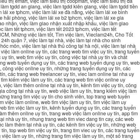
iêu thị emart, việc làm siêu thị coopmart, việc làm siêu thị đà
c làm tgdd an giang, việc làm tgdd kiên giang, việc làm tgdd tiền
 lái xe tphcm, việc làm lái xe đà nẵng, việc làm lái xe bình
xe hải phòng, việc làm lái xe b2 tphcm, việc làm lái xe gia
giao nhận, việc làm giao nhận xuất nhập khẩu, việc làm giao
c làm tết tphcm, việc làm tết 2023 tphcm, việc làm tết
 TPHCM, Những việc làm tốt, Tìm việc làm, Vieclam24h, Cho Tốt
4h quận 7, việc làm tại nhà, việc làm tại nhà cho sinh
g hóc môn, việc làm tại nhà thủ công tại hà nội, việc làm tại nhà
, việc làm online uy tín, các trang web tìm việc uy tín, trang tuyển
 uy tín, web tìm việc uy tín, công việc tại nhà uy tín và chất
 trang web tuyển dụng uy tín, các trang web tuyển dụng uy tín, web
n, công việc online uy tín, những trang tuyển dụng uy tín, các
tín, các trang web freelancer uy tín, viec lam online tai nha uy
ng tìm kiếm việc làm uy tín, các trang web tìm việc online uy
, việc làm thêm online tại nhà uy tín, kênh tìm việc uy tín, công
gia công tại nhà uy tín, web việc làm uy tín, trang kiếm việc làm
 những trang tìm việc uy tín cho sinh viên, top trang web tuyển
ìm việc làm online, web tìm việc làm uy tín, tìm việc làm uy
 web tìm việc làm uy tín, kênh tuyển dụng uy tín, các trang tuyển
 làm thêm online uy tín, trang web việc làm online uy tín, app tìm
c tại nhà uy tín, nhung trang web tim viec dang tin cay, các web
việc làm thêm tại nhà uy tín, các kênh tìm việc uy tín, những web
tín, top web tìm việc uy tín, trang tim viec uy tin, các trang tuyển
 việc làm uy tín, những trang tìm việc làm uy tín, một số trang