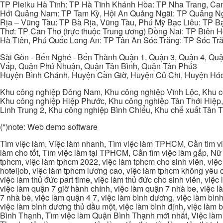
TP Pleiku Hà Tĩnh: TP Hà Tĩnh Khánh Hòa: TP Nha Trang, C
Hới Quảng Nam: TP Tam Kỳ, Hội An Quảng Ngãi: TP Quảng N
Rịa – Vũng Tàu: TP Bà Rịa, Vũng Tàu, Phú Mỹ Bạc Liêu: TP B
Thơ: TP Cần Thơ (trực thuộc Trung ương) Đồng Nai: TP Biên
Hà Tiên, Phú Quốc Long An: TP Tân An Sóc Trăng: TP Sóc Tră
Sài Gòn - Bến Nghé - Bến Thành Quận 1, Quận 3, Quận 4, Quậ
Vấp, Quận Phú Nhuận, Quận Tân Bình, Quận Tân Phú3
Huyện Bình Chánh, Huyện Cần Giờ, Huyện Củ Chi, Huyện Hó
Khu công nghiệp Đông Nam, Khu công nghiệp Vĩnh Lộc, Khu cô
Khu công nghiệp Hiệp Phước, Khu công nghiệp Tân Thới Hiệp,
Linh Trung 2, Khu công nghiệp Bình Chiểu, Khu chế xuất Tân 
(*)note: Web demo software
Tìm việc làm, Việc làm nhanh, Tìm việc làm TPHCM, Cần tìm việ
làm cho tốt, Tìm việc làm tại TPHCM, Cần tìm việc làm gấp, Nữ 
tphcm, việc làm tphcm 2022, việc làm tphcm cho sinh viên, việ
hoteljob, việc làm tphcm lương cao, việc làm tphcm không yêu cầ
việc làm thủ đức part time, việc làm thủ đức cho sinh viên, việc
việc làm quận 7 giờ hành chính, việc làm quận 7 nhà be, việc l
7 nhà bè, việc làm quận 4 7, việc làm bình dương, việc làm bình
việc làm bình dương thủ dầu một, việc làm bình định, việc làm
Bình Thạnh, Tìm việc làm Quận Bình Thạnh mới nhất, Việc làm 