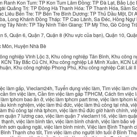
am Ranh Kon Tum: TP Kon Tum Lâm Đồng: TP Đà Lạt, Bảo Lộc
gãi Quảng Trị: TP Đông Hà Thanh Hóa: TP Thanh Hóa, Sầm S
ạc Liêu Bến Tre: TP Bến Tre Bình Dương: TP Thủ Dầu Một, Dĩ
 Hòa, Long Khánh Đồng Tháp: TP Cao Lãnh, Sa Đéc, Hồng Ngự 
ng Tây Ninh: TP Tây Ninh Tiền Giang: TP Mỹ Tho, Gò Công Trà
n 5, Quận 6, Quận 7, Quận 8 (Khu vực của bạn), Quận 10, Qu
c Môn, Huyện Nhà Bè
ng nghiệp Vĩnh Lộc 3, Khu công nghiệp Tân Bình, Khu công n
 KCN Tây Bắc Củ Chi, Khu công nghiệp Lê Minh Xuân, KCN Lê 
Thuận, Khu công nghiệp Phong Phú, Khu công nghiệp Cát Lái II
c làm gấp, Vieclam24h, Tuyển dụng việc làm, Tìm việc làm cho 
cần tìm việc làm, Cần tìm việc làm gấp TPHCM, Cách tìm việc là
c làm tphcm bao ăn ở, việc làm tphcm part time, việc làm tphcm
u kinh nghiệm, việc làm thủ đức, việc làm thủ công tại nhà, việc
 làm thủ công tại nhà tphcm, việc làm thủ đức giờ hành chính, vi
àm quận 7 lương cao, việc làm quận 7 vieclam116, việc làm quận
 thạnh, việc làm bình tân, việc làm bình chánh, việc làm bảo vệ
 bình sơn quảng ngãi, việc làm bình minh, Việc làm Bình Thạnh 
Bình Thạnh cho tốt, Tìm việc làm cho người lớn tuổi ở Bình Th