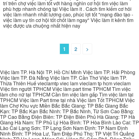
trí trên chợ việc làm tốt với hàng nghìn cơ hội tìm việc làm
phù hợp nhanh chóng tại Việc làm it . Cách tìm kiếm cơ hôi
việc làm nhanh nhất lương cao, phúc lợi tốt "mạng đào tạo -
việc làm uy tín cơ hội tốt chốt làm ngay" Việc làm it kênh tìm
việc được ưa chuộng nhất hiện nay
1
2
>
Việc làm TP. Hà Nội TP. Hồ Chí Minh Việc làm TP. Hải Phòng
Việc làm TP. Đà Nẵng Việc làm TP. Cần Thơ Việc làm TP.
Thừa Thiên Huế vieclamtp viec lam vieclam tp hcm vieclam
Việc tìm người TPHCM Việc làm part time TPHCM Tìm việc
làm cho nữ tại TPHCM Cần tìm việc làm gấp Tìm việc làm tại
TPHCM Việc làm Part time tại nhà Việc làm Tốt TPHCM Việc
làm Chợ Khu vực Miền Bắc Bắc Giang: TP Bắc Giang Bắc
Kạn: TP Bắc Kạn Bắc Ninh: TP Bắc Ninh, Từ Sơn Cao Bằng:
TP Cao Bằng Điện Biên: TP Điện Biên Phủ Hà Giang: TP Hà
Giang Hà Nam: TP Phủ Lý Hòa Bình: TP Hòa Bình Lào Cai: TP
Lào Cai Lạng Sơn: TP Lạng Sơn Nam Định: TP Nam Định
Ninh Bình: TP Hoa Lư, Tam Điệp Phú Thọ: TP Việt Trì Quảng