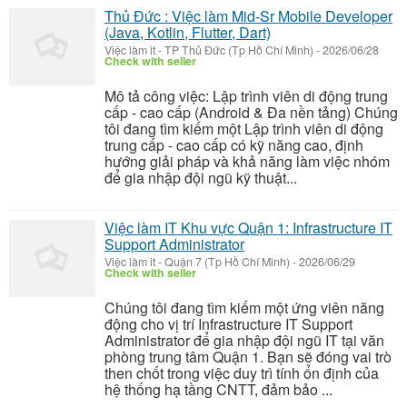
Thủ Đức : Việc làm Mid-Sr Mobile Developer
(Java, Kotlin, Flutter, Dart)
Việc làm it
-
TP Thủ Đức (Tp Hồ Chí Minh)
-
2026/06/28
Check with seller
Mô tả công việc: Lập trình viên di động trung
cấp - cao cấp (Android & Đa nền tảng) Chúng
tôi đang tìm kiếm một Lập trình viên di động
trung cấp - cao cấp có kỹ năng cao, định
hướng giải pháp và khả năng làm việc nhóm
để gia nhập đội ngũ kỹ thuật...
Việc làm IT Khu vực Quận 1: Infrastructure IT
Support Administrator
Việc làm it
-
Quận 7 (Tp Hồ Chí Minh)
-
2026/06/29
Check with seller
Chúng tôi đang tìm kiếm một ứng viên năng
động cho vị trí Infrastructure IT Support
Administrator để gia nhập đội ngũ IT tại văn
phòng trung tâm Quận 1. Bạn sẽ đóng vai trò
then chốt trong việc duy trì tính ổn định của
hệ thống hạ tầng CNTT, đảm bảo ...