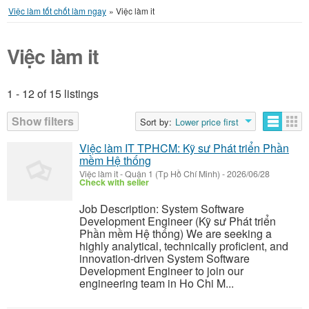
Việc làm tốt chốt làm ngay
»
Việc làm it
Việc làm it
1 - 12 of 15 listings
Listings
Show filters
Sort by:
Lower price first
Việc làm IT TPHCM: Kỹ sư Phát triển Phần
mềm Hệ thống
Việc làm it
-
Quận 1 (Tp Hồ Chí Minh)
-
2026/06/28
Check with seller
Job Description: System Software
Development Engineer (Kỹ sư Phát triển
Phần mềm Hệ thống) We are seeking a
highly analytical, technically proficient, and
innovation-driven System Software
Development Engineer to join our
engineering team in Ho Chi M...