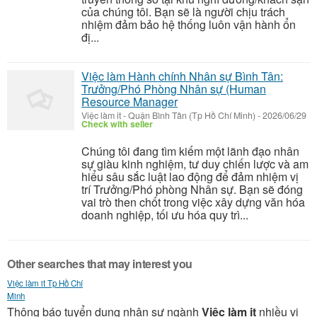
của chúng tôi. Bạn sẽ là người chịu trách
nhiệm đảm bảo hệ thống luôn vận hành ổn
đị...
Việc làm Hành chính Nhân sự Bình Tân:
Trưởng/Phó Phòng Nhân sự (Human
Resource Manager
Việc làm it
-
Quận Bình Tân (Tp Hồ Chí Minh)
-
2026/06/29
Check with seller
Chúng tôi đang tìm kiếm một lãnh đạo nhân
sự giàu kinh nghiệm, tư duy chiến lược và am
hiểu sâu sắc luật lao động để đảm nhiệm vị
trí Trưởng/Phó phòng Nhân sự. Bạn sẽ đóng
vai trò then chốt trong việc xây dựng văn hóa
doanh nghiệp, tối ưu hóa quy trì...
Other searches that may interest you
Việc làm it Tp Hồ Chí
Minh
Thông báo tuyển dụng nhân sự ngành
Việc làm it
nhiều vị