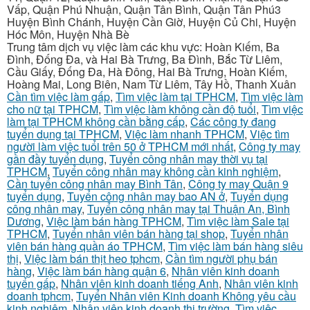
Vấp, Quận Phú Nhuận, Quận Tân Bình, Quận Tân Phú3
Huyện Bình Chánh, Huyện Cần Giờ, Huyện Củ Chi, Huyện
Hóc Môn, Huyện Nhà Bè
Trung tâm dịch vụ việc làm các khu vực: Hoàn Kiếm, Ba
Đình, Đống Đa, và Hai Bà Trưng, Ba Đình, Bắc Từ Liêm,
Cầu Giấy, Đống Đa, Hà Đông, Hai Bà Trưng, Hoàn Kiếm,
Hoàng Mai, Long Biên, Nam Từ Liêm, Tây Hồ, Thanh Xuân
Cần tìm việc làm gấp
,
Tìm việc làm tại TPHCM
,
Tìm việc làm
cho nữ tại TPHCM
,
Tìm việc làm không cần độ tuổi
,
Tìm việc
làm tại TPHCM không cần bằng cấp
,
Các công ty đang
tuyển dụng tại TPHCM
,
Việc làm nhanh TPHCM
,
Việc tìm
người làm việc tuổi trên 50 ở TPHCM mới nhất
,
Công ty may
gần đầy tuyển dụng
,
Tuyển công nhân may thời vụ tại
TPHCM
,
Tuyển công nhân may không cần kinh nghiệm
,
Cần tuyển công nhân may Bình Tân
,
Công ty may Quận 9
tuyển dụng
,
Tuyển công nhân may bao AN ở
,
Tuyển dụng
công nhân may
,
Tuyển công nhân may tại Thuận An, Bình
Dương
,
Việc làm bán hàng TPHCM
,
Tìm việc làm Sale tại
TPHCM
,
Tuyển nhân viên bán hàng tại shop
,
Tuyển nhân
viên bán hàng quần áo TPHCM
,
Tìm việc làm bán hàng siêu
thị
,
Việc làm bán thịt heo tphcm
,
Cần tìm người phụ bán
hàng
,
Việc làm bán hàng quận 6
,
Nhân viên kinh doanh
tuyển gấp
,
Nhân viên kinh doanh tiếng Anh
,
Nhân viên kinh
doanh tphcm
,
Tuyển Nhân viên Kinh doanh Không yêu cầu
kinh nghiệm
,
Nhân viên kinh doanh thị trường
,
Tìm việc