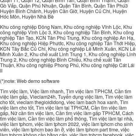
Quận 11, Quận 12, Quận Bình Tân, Quận Bình Thạnh, Quận
Gò Vấp, Quận Phú Nhuận, Quận Tân Bình, Quận Tân Phú3
Huyện Bình Chánh, Huyện Cần Giờ, Huyện Củ Chi, Huyện
Hóc Môn, Huyện Nhà Bè
Khu công nghiệp Đông Nam, Khu công nghiệp Vĩnh Lộc, Khu
công nghiệp Vĩnh Lộc 3, Khu công nghiệp Tân Bình, Khu công
nghiệp Tân Tạo, KCN Tân Phú Trung, Khu công nghiệp An Hạ,
Khu công nghiệp Hiệp Phước, Khu công nghiệp Tân Thới Hiệp,
KCN Tây Bắc Củ Chi, Khu công nghiệp Lê Minh Xuân, KCN Lê
Minh Xuân 2, Khu chế xuất Linh Trung 1, Khu công nghiệp Linh
Trung 2, Khu công nghiệp Bình Chiểu, Khu chế xuất Tân
Thuận, Khu công nghiệp Phong Phú, Khu công nghiệp Cát Lái
II
(*)note: Web demo software
Tìm việc làm, Việc làm nhanh, Tìm việc làm TPHCM, Cần tìm
việc làm gấp, Vieclam24h, Tuyển dụng việc làm, Tìm việc làm
cho tốt, vieclam thegioididong, viec lam bach hoa xanh, Tìm
việc làm cho tốt, Tìm việc làm tại TPHCM, Cần tìm việc làm
gấp, Nữ cần tìm việc làm, Cần tìm việc làm gấp TPHCM, Cách
tìm việc làm, Cần tìm việc làm phổ thông, Tìm việc làm tại nhà,
việc làm tphcm, việc làm tphcm 2022, việc làm tphcm cho sinh
viên, việc làm tphcm bao ăn ở, việc làm tphcm part time, việc
làm tphcm không cần bằng cấp, việc làm tphcm facebook, việc