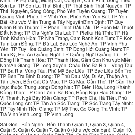
Ninh: TP Hạ Long, Móng Cái, Uông Bí, Cẩm Phả, Đông Triều
Sơn La: TP Sơn La Thái Bình: TP Thái Bình Thái Nguyên: TP
Thái Nguyên, Sông Công, Phổ Yên Tuyên Quang: TP Tuyên
Quang Vĩnh Phúc: TP Vĩnh Yên, Phúc Yên Yên Bái: TP Yên
Bái Khu vực Miền Trung & Tây NguyênBình Định: TP Quy
Nhơn Bình Thuận: TP Phan Thiết Đắk Lắk: TP Buôn Ma Thuột
Đắk Nông: TP Gia Nghĩa Gia Lai: TP Pleiku Hà Tĩnh: TP Hà
Tĩnh Khánh Hòa: TP Nha Trang, Cam Ranh Kon Tum: TP Kon
Tum Lâm Đồng: TP Đà Lạt, Bảo Lộc Nghệ An: TP Vinh Phú
Yên: TP Tuy Hòa Quảng Bình: TP Đồng Hới Quảng Nam: TP
Tam Kỳ, Hội An Quảng Ngãi: TP Quảng Ngãi Quảng Trị: TP
Đông Hà Thanh Hóa: TP Thanh Hóa, Sầm Sơn Khu vực Miền
NamAn Giang: TP Long Xuyên, Châu Đốc Bà Rịa – Vũng Tàu:
TP Bà Rịa, Vũng Tàu, Phú Mỹ Bạc Liêu: TP Bạc Liêu Bến Tre:
TP Bến Tre Bình Dương: TP Thủ Dầu Một, Dĩ An, Thuận An,
Tân Uyên, Bến Cát Cà Mau: TP Cà Mau Cần Thơ: TP Cần Thơ
(trực thuộc Trung ương) Đồng Nai: TP Biên Hòa, Long Khánh
Đồng Tháp: TP Cao Lãnh, Sa Đéc, Hồng Ngự Hậu Giang: TP
Vị Thanh, Ngã Bảy Kiên Giang: TP Rạch Giá, Hà Tiên, Phú
Quốc Long An: TP Tân An Sóc Trăng: TP Sóc Trăng Tây Ninh:
TP Tây Ninh Tiền Giang: TP Mỹ Tho, Gò Công Trà Vinh: TP
Trà Vinh Vĩnh Long: TP Vĩnh Long
Sài Gòn - Bến Nghé - Bến Thành Quận 1, Quận 3, Quận 4,
Quận 5, Quận 6, Quận 7, Quận 8 (Khu vực của bạn), Quận 10,