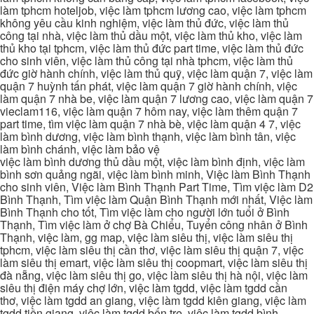
làm tphcm hoteljob, việc làm tphcm lương cao, việc làm tphcm
không yêu cầu kinh nghiệm, việc làm thủ đức, việc làm thủ
công tại nhà, việc làm thủ dầu một, việc làm thủ kho, việc làm
thủ kho tại tphcm, việc làm thủ đức part time, việc làm thủ đức
cho sinh viên, việc làm thủ công tại nhà tphcm, việc làm thủ
đức giờ hành chính, việc làm thủ quỹ, việc làm quận 7, việc làm
quận 7 huỳnh tấn phát, việc làm quận 7 giờ hành chính, việc
làm quận 7 nhà be, việc làm quận 7 lương cao, việc làm quận 7
vieclam116, việc làm quận 7 hôm nay, việc làm thêm quận 7
part time, tìm việc làm quận 7 nhà bè, việc làm quận 4 7, việc
làm bình dương, việc làm bình thạnh, việc làm bình tân, việc
làm bình chánh, việc làm bảo vệ
việc làm bình dương thủ dầu một, việc làm bình định, việc làm
bình sơn quảng ngãi, việc làm bình minh, Việc làm Bình Thạnh
cho sinh viên, Việc làm Bình Thạnh Part Time, Tìm việc làm D2
Bình Thạnh, Tìm việc làm Quận Bình Thạnh mới nhất, Việc làm
Bình Thạnh cho tốt, Tìm việc làm cho người lớn tuổi ở Bình
Thạnh, Tìm việc làm ở chợ Bà Chiểu, Tuyển công nhân ở Bình
Thạnh, việc làm, gg map, việc làm siêu thị, việc làm siêu thị
tphcm, việc làm siêu thị cần thơ, việc làm siêu thị quận 7, việc
làm siêu thị emart, việc làm siêu thị coopmart, việc làm siêu thị
đà nẵng, việc làm siêu thị go, việc làm siêu thị hà nội, việc làm
siêu thị điện máy chợ lớn, việc làm tgdd, việc làm tgdd cần
thơ, việc làm tgdd an giang, việc làm tgdd kiên giang, việc làm
tgdd tiền giang, việc làm tgdd bến tre, việc làm tgdd bình