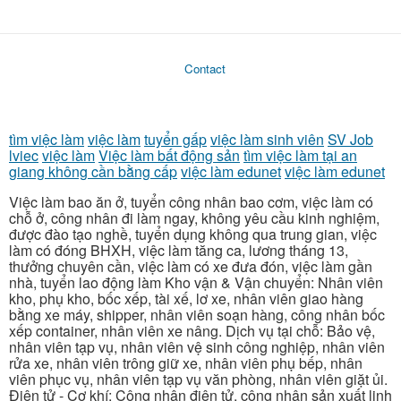
Contact
tìm việc làm
việc làm
tuyển gấp
việc làm sinh viên
SV Job
lviec
việc làm
Việc làm bất động sản
tìm việc làm tại an
giang không cần bằng cấp
việc làm edunet
việc làm edunet
Việc làm bao ăn ở, tuyển công nhân bao cơm, việc làm có
chỗ ở, công nhân đi làm ngay, không yêu cầu kinh nghiệm,
được đào tạo nghề, tuyển dụng không qua trung gian, việc
làm có đóng BHXH, việc làm tăng ca, lương tháng 13,
thưởng chuyên cần, việc làm có xe đưa đón, việc làm gần
nhà, tuyển lao động làm Kho vận & Vận chuyển: Nhân viên
kho, phụ kho, bốc xếp, tài xế, lơ xe, nhân viên giao hàng
bằng xe máy, shipper, nhân viên soạn hàng, công nhân bốc
xếp container, nhân viên xe nâng. Dịch vụ tại chỗ: Bảo vệ,
nhân viên tạp vụ, nhân viên vệ sinh công nghiệp, nhân viên
rửa xe, nhân viên trông giữ xe, nhân viên phụ bếp, nhân
viên phục vụ, nhân viên tạp vụ văn phòng, nhân viên giặt ủi.
Điện tử - Cơ khí: Công nhân điện tử, công nhân sản xuất linh