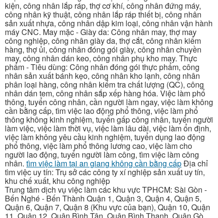
kiện, công nhân lắp ráp, thợ cơ khí, công nhân đứng máy,
công nhân kỹ thuật, công nhân lắp ráp thiết bị, công nhân
sản xuất nhựa, công nhân dập kim loại, công nhân vận hành
máy CNC. May mặc - Giày da: Công nhân may, thợ may
công nghiệp, công nhân giày da, thợ cắt, công nhân kiểm
hàng, thợ ủi, công nhân đóng gói giày, công nhân chuyền
may, công nhân dán keo, công nhân phụ kho may. Thực
phẩm - Tiêu dùng: Công nhân đóng gói thực phẩm, công
nhân sản xuất bánh kẹo, công nhân kho lạnh, công nhân
phân loại hàng, công nhân kiểm tra chất lượng (QC), công
nhân dán tem, công nhân sắp xếp hàng hóa. Việc làm phổ
thông, tuyển công nhân, cần người làm ngay, việc làm không
cần bằng cấp, tìm việc lao động phổ thông, việc làm phổ
thông không kinh nghiệm, tuyển gấp công nhân, tuyển người
làm việc, việc làm thời vụ, việc làm lâu dài, việc làm ổn định,
việc làm không yêu cầu kinh nghiệm, tuyển dụng lao động
phổ thông, việc làm phổ thông lương cao, việc làm cho
người lao động, tuyển người làm công, tìm việc làm công
nhân.
tìm việc làm tại an giang không cần bằng cấp
Địa chỉ
tìm việc uy tín: Trụ sở các công ty xí nghiệp sản xuất uy tín,
khu chế xuất, khu công nghiệp
Trung tâm dịch vụ việc làm các khu vực TPHCM: Sài Gòn -
Bến Nghé - Bến Thành Quận 1, Quận 3, Quận 4, Quận 5,
Quận 6, Quận 7, Quận 8 (Khu vực của bạn), Quận 10, Quận
11, Quận 12, Quận Bình Tân, Quận Bình Thạnh, Quận Gò