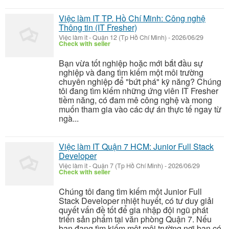
Việc làm IT TP. Hồ Chí Minh: Công nghệ
Thông tin (IT Fresher)
Việc làm it
-
Quận 12 (Tp Hồ Chí Minh)
-
2026/06/29
Check with seller
Bạn vừa tốt nghiệp hoặc mới bắt đầu sự
nghiệp và đang tìm kiếm một môi trường
chuyên nghiệp để "bứt phá" kỹ năng? Chúng
tôi đang tìm kiếm những ứng viên IT Fresher
tiềm năng, có đam mê công nghệ và mong
muốn tham gia vào các dự án thực tế ngay từ
ngà...
Việc làm IT Quận 7 HCM: Junior Full Stack
Developer
Việc làm it
-
Quận 7 (Tp Hồ Chí Minh)
-
2026/06/29
Check with seller
Chúng tôi đang tìm kiếm một Junior Full
Stack Developer nhiệt huyết, có tư duy giải
quyết vấn đề tốt để gia nhập đội ngũ phát
triển sản phẩm tại văn phòng Quận 7. Nếu
bạn đang tìm kiếm một môi trường nơi bạn có