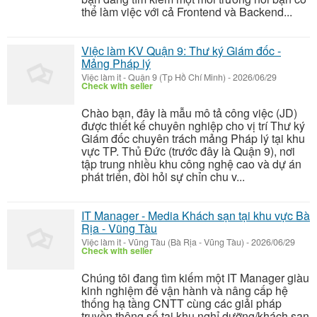
thể làm việc với cả Frontend và Backend...
Việc làm KV Quận 9: Thư ký Giám đốc -
Mảng Pháp lý
Việc làm it
-
Quận 9 (Tp Hồ Chí Minh)
-
2026/06/29
Check with seller
Chào bạn, đây là mẫu mô tả công việc (JD)
được thiết kế chuyên nghiệp cho vị trí Thư ký
Giám đốc chuyên trách mảng Pháp lý tại khu
vực TP. Thủ Đức (trước đây là Quận 9), nơi
tập trung nhiều khu công nghệ cao và dự án
phát triển, đòi hỏi sự chỉn chu v...
IT Manager - Media Khách sạn tại khu vực Bà
Rịa - Vũng Tàu
Việc làm it
-
Vũng Tàu (Bà Rịa - Vũng Tàu)
-
2026/06/29
Check with seller
Chúng tôi đang tìm kiếm một IT Manager giàu
kinh nghiệm để vận hành và nâng cấp hệ
thống hạ tầng CNTT cùng các giải pháp
truyền thông số tại khu nghỉ dưỡng/khách sạn