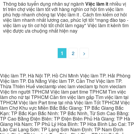
Thông báo tuyển dụng nhân sự ngành
Việc làm it
nhiều vị
trí trên chợ việc làm tốt với hàng nghìn cơ hội tìm việc làm
phù hợp nhanh chóng tại Việc làm it . Cách tìm kiếm cơ hôi
việc làm nhanh nhất lương cao, phúc lợi tốt "mạng đào tạo -
việc làm uy tín cơ hội tốt chốt làm ngay" Việc làm it kênh tìm
việc được ưa chuộng nhất hiện nay
1
2
>
Việc làm TP. Hà Nội TP. Hồ Chí Minh Việc làm TP. Hải Phòng
Việc làm TP. Đà Nẵng Việc làm TP. Cần Thơ Việc làm TP.
Thừa Thiên Huế vieclamtp viec lam vieclam tp hcm vieclam
Việc tìm người TPHCM Việc làm part time TPHCM Tìm việc
làm cho nữ tại TPHCM Cần tìm việc làm gấp Tìm việc làm tại
TPHCM Việc làm Part time tại nhà Việc làm Tốt TPHCM Việc
làm Chợ Khu vực Miền Bắc Bắc Giang: TP Bắc Giang Bắc
Kạn: TP Bắc Kạn Bắc Ninh: TP Bắc Ninh, Từ Sơn Cao Bằng:
TP Cao Bằng Điện Biên: TP Điện Biên Phủ Hà Giang: TP Hà
Giang Hà Nam: TP Phủ Lý Hòa Bình: TP Hòa Bình Lào Cai: TP
Lào Cai Lạng Sơn: TP Lạng Sơn Nam Định: TP Nam Định