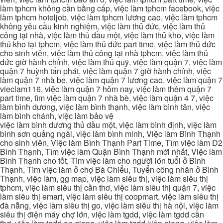
làm tphcm không cần bằng cấp, việc làm tphcm facebook, việc
làm tphcm hoteljob, việc làm tphcm lương cao, việc làm tphcm
không yêu cầu kinh nghiệm, việc làm thủ đức, việc làm thủ
công tại nhà, việc làm thủ dầu một, việc làm thủ kho, việc làm
thủ kho tại tphcm, việc làm thủ đức part time, việc làm thủ đức
cho sinh viên, việc làm thủ công tại nhà tphcm, việc làm thủ
đức giờ hành chính, việc làm thủ quỹ, việc làm quận 7, việc làm
quận 7 huỳnh tấn phát, việc làm quận 7 giờ hành chính, việc
làm quận 7 nhà be, việc làm quận 7 lương cao, việc làm quận 7
vieclam116, việc làm quận 7 hôm nay, việc làm thêm quận 7
part time, tìm việc làm quận 7 nhà bè, việc làm quận 4 7, việc
làm bình dương, việc làm bình thạnh, việc làm bình tân, việc
làm bình chánh, việc làm bảo vệ
việc làm bình dương thủ dầu một, việc làm bình định, việc làm
bình sơn quảng ngãi, việc làm bình minh, Việc làm Bình Thạnh
cho sinh viên, Việc làm Bình Thạnh Part Time, Tìm việc làm D2
Bình Thạnh, Tìm việc làm Quận Bình Thạnh mới nhất, Việc làm
Bình Thạnh cho tốt, Tìm việc làm cho người lớn tuổi ở Bình
Thạnh, Tìm việc làm ở chợ Bà Chiểu, Tuyển công nhân ở Bình
Thạnh, việc làm, gg map, việc làm siêu thị, việc làm siêu thị
tphcm, việc làm siêu thị cần thơ, việc làm siêu thị quận 7, việc
làm siêu thị emart, việc làm siêu thị coopmart, việc làm siêu thị
đà nẵng, việc làm siêu thị go, việc làm siêu thị hà nội, việc làm
siêu thị điện máy chợ lớn, việc làm tgdd, việc làm tgdd cần