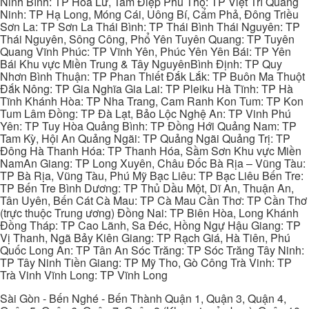
Ninh Bình: TP Hoa Lư, Tam Điệp Phú Thọ: TP Việt Trì Quảng
Ninh: TP Hạ Long, Móng Cái, Uông Bí, Cẩm Phả, Đông Triều
Sơn La: TP Sơn La Thái Bình: TP Thái Bình Thái Nguyên: TP
Thái Nguyên, Sông Công, Phổ Yên Tuyên Quang: TP Tuyên
Quang Vĩnh Phúc: TP Vĩnh Yên, Phúc Yên Yên Bái: TP Yên
Bái Khu vực Miền Trung & Tây NguyênBình Định: TP Quy
Nhơn Bình Thuận: TP Phan Thiết Đắk Lắk: TP Buôn Ma Thuột
Đắk Nông: TP Gia Nghĩa Gia Lai: TP Pleiku Hà Tĩnh: TP Hà
Tĩnh Khánh Hòa: TP Nha Trang, Cam Ranh Kon Tum: TP Kon
Tum Lâm Đồng: TP Đà Lạt, Bảo Lộc Nghệ An: TP Vinh Phú
Yên: TP Tuy Hòa Quảng Bình: TP Đồng Hới Quảng Nam: TP
Tam Kỳ, Hội An Quảng Ngãi: TP Quảng Ngãi Quảng Trị: TP
Đông Hà Thanh Hóa: TP Thanh Hóa, Sầm Sơn Khu vực Miền
NamAn Giang: TP Long Xuyên, Châu Đốc Bà Rịa – Vũng Tàu:
TP Bà Rịa, Vũng Tàu, Phú Mỹ Bạc Liêu: TP Bạc Liêu Bến Tre:
TP Bến Tre Bình Dương: TP Thủ Dầu Một, Dĩ An, Thuận An,
Tân Uyên, Bến Cát Cà Mau: TP Cà Mau Cần Thơ: TP Cần Thơ
(trực thuộc Trung ương) Đồng Nai: TP Biên Hòa, Long Khánh
Đồng Tháp: TP Cao Lãnh, Sa Đéc, Hồng Ngự Hậu Giang: TP
Vị Thanh, Ngã Bảy Kiên Giang: TP Rạch Giá, Hà Tiên, Phú
Quốc Long An: TP Tân An Sóc Trăng: TP Sóc Trăng Tây Ninh:
TP Tây Ninh Tiền Giang: TP Mỹ Tho, Gò Công Trà Vinh: TP
Trà Vinh Vĩnh Long: TP Vĩnh Long
Sài Gòn - Bến Nghé - Bến Thành Quận 1, Quận 3, Quận 4,