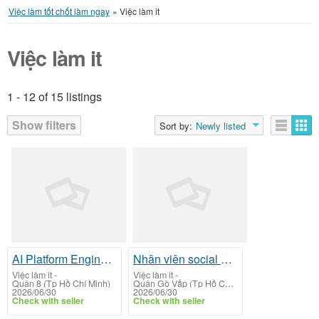
Việc làm tốt chốt làm ngay
»
Việc làm it
Việc làm it
1 - 12 of 15 listings
Listings
Show filters
Sort by:
Newly listed
AI Platform Engineer, AI Infrastructure Specialist
Nhân viên social entity
Việc làm it
-
Việc làm it
-
Quận 8 (Tp Hồ Chí Minh)
Quận Gò Vấp (Tp Hồ Chí Minh)
2026/06/30
2026/06/30
Check with seller
Check with seller