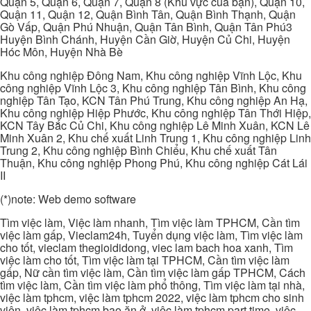
Quận 5, Quận 6, Quận 7, Quận 8 (Khu vực của bạn), Quận 10,
Quận 11, Quận 12, Quận Bình Tân, Quận Bình Thạnh, Quận
Gò Vấp, Quận Phú Nhuận, Quận Tân Bình, Quận Tân Phú3
Huyện Bình Chánh, Huyện Cần Giờ, Huyện Củ Chi, Huyện
Hóc Môn, Huyện Nhà Bè
Khu công nghiệp Đông Nam, Khu công nghiệp Vĩnh Lộc, Khu
công nghiệp Vĩnh Lộc 3, Khu công nghiệp Tân Bình, Khu công
nghiệp Tân Tạo, KCN Tân Phú Trung, Khu công nghiệp An Hạ,
Khu công nghiệp Hiệp Phước, Khu công nghiệp Tân Thới Hiệp,
KCN Tây Bắc Củ Chi, Khu công nghiệp Lê Minh Xuân, KCN Lê
Minh Xuân 2, Khu chế xuất Linh Trung 1, Khu công nghiệp Linh
Trung 2, Khu công nghiệp Bình Chiểu, Khu chế xuất Tân
Thuận, Khu công nghiệp Phong Phú, Khu công nghiệp Cát Lái
II
(*)note: Web demo software
Tìm việc làm, Việc làm nhanh, Tìm việc làm TPHCM, Cần tìm
việc làm gấp, Vieclam24h, Tuyển dụng việc làm, Tìm việc làm
cho tốt, vieclam thegioididong, viec lam bach hoa xanh, Tìm
việc làm cho tốt, Tìm việc làm tại TPHCM, Cần tìm việc làm
gấp, Nữ cần tìm việc làm, Cần tìm việc làm gấp TPHCM, Cách
tìm việc làm, Cần tìm việc làm phổ thông, Tìm việc làm tại nhà,
việc làm tphcm, việc làm tphcm 2022, việc làm tphcm cho sinh
viên, việc làm tphcm bao ăn ở, việc làm tphcm part time, việc