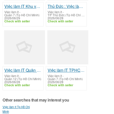
Việc làm IT Khu vực Quận 1: Infrastructure IT Support Administrator
Thủ Đức : Việc làm Mid-Sr Mobile Developer (Java, Kotlin, Flutter, Dart)
Việc làm it
-
Việc làm it
-
Quận 7 (Tp Hồ Chí Minh)
TP Thủ Đức (Tp Hồ Chí Minh)
2026/06/29
2026/06/28
Check with seller
Check with seller
Việc làm IT Quận 12: Mid-Sr Mobile Developer (Java, Kotlin, Flutter, Dart)
Việc làm IT TPHCM: Mid-Sr Mobile Developer (Java, Kotlin, Flutter, Dart)
Việc làm it
-
Việc làm it
-
Quận 12 (Tp Hồ Chí Minh)
Quận 7 (Tp Hồ Chí Minh)
2026/06/28
2026/06/28
Check with seller
Check with seller
Other searches that may interest you
Việc làm it Tp Hồ Chí
Minh