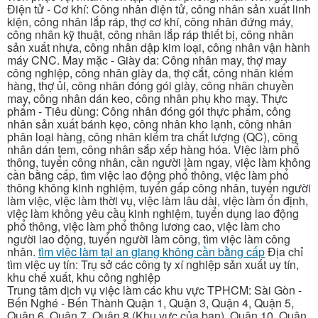
Điện tử - Cơ khí: Công nhân điện tử, công nhân sản xuất linh
kiện, công nhân lắp ráp, thợ cơ khí, công nhân đứng máy,
công nhân kỹ thuật, công nhân lắp ráp thiết bị, công nhân
sản xuất nhựa, công nhân dập kim loại, công nhân vận hành
máy CNC. May mặc - Giày da: Công nhân may, thợ may
công nghiệp, công nhân giày da, thợ cắt, công nhân kiểm
hàng, thợ ủi, công nhân đóng gói giày, công nhân chuyền
may, công nhân dán keo, công nhân phụ kho may. Thực
phẩm - Tiêu dùng: Công nhân đóng gói thực phẩm, công
nhân sản xuất bánh kẹo, công nhân kho lạnh, công nhân
phân loại hàng, công nhân kiểm tra chất lượng (QC), công
nhân dán tem, công nhân sắp xếp hàng hóa. Việc làm phổ
thông, tuyển công nhân, cần người làm ngay, việc làm không
cần bằng cấp, tìm việc lao động phổ thông, việc làm phổ
thông không kinh nghiệm, tuyển gấp công nhân, tuyển người
làm việc, việc làm thời vụ, việc làm lâu dài, việc làm ổn định,
việc làm không yêu cầu kinh nghiệm, tuyển dụng lao động
phổ thông, việc làm phổ thông lương cao, việc làm cho
người lao động, tuyển người làm công, tìm việc làm công
nhân.
tìm việc làm tại an giang không cần bằng cấp
Địa chỉ
tìm việc uy tín: Trụ sở các công ty xí nghiệp sản xuất uy tín,
khu chế xuất, khu công nghiệp
Trung tâm dịch vụ việc làm các khu vực TPHCM: Sài Gòn -
Bến Nghé - Bến Thành Quận 1, Quận 3, Quận 4, Quận 5,
Quận 6, Quận 7, Quận 8 (Khu vực của bạn), Quận 10, Quận