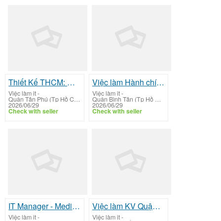
Thiết Kế THCM: Digital Ui Ux Design Specialist
Việc làm Hành chính Nhân sự Bình Tân: Trưởng/Phó Phòng Nhân sự (Human Resource Manager
Việc làm it
-
Việc làm it
-
Quận Tân Phú (Tp Hồ Chí Minh)
Quận Bình Tân (Tp Hồ Chí Minh)
2026/06/29
2026/06/29
Check with seller
Check with seller
IT Manager - Media Khách sạn tại khu vực Bà Rịa - Vũng Tàu
Việc làm KV Quận 9: Thư ký Giám đốc - Mảng Pháp lý
Việc làm it
-
Việc làm it
-