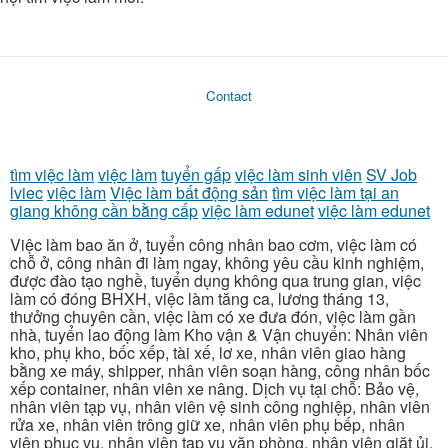
Contact
tìm việc làm
việc làm
tuyển gấp
việc làm sinh viên
SV Job
lviec
việc làm
Việc làm bất động sản
tìm việc làm tại an
giang không cần bằng cấp
việc làm edunet
việc làm edunet
Việc làm bao ăn ở, tuyển công nhân bao cơm, việc làm có
chỗ ở, công nhân đi làm ngay, không yêu cầu kinh nghiệm,
được đào tạo nghề, tuyển dụng không qua trung gian, việc
làm có đóng BHXH, việc làm tăng ca, lương tháng 13,
thưởng chuyên cần, việc làm có xe đưa đón, việc làm gần
nhà, tuyển lao động làm Kho vận & Vận chuyển: Nhân viên
kho, phụ kho, bốc xếp, tài xế, lơ xe, nhân viên giao hàng
bằng xe máy, shipper, nhân viên soạn hàng, công nhân bốc
xếp container, nhân viên xe nâng. Dịch vụ tại chỗ: Bảo vệ,
nhân viên tạp vụ, nhân viên vệ sinh công nghiệp, nhân viên
rửa xe, nhân viên trông giữ xe, nhân viên phụ bếp, nhân
viên phục vụ, nhân viên tạp vụ văn phòng, nhân viên giặt ủi.