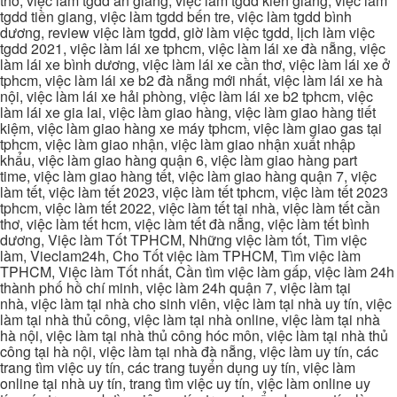
thơ, việc làm tgdd an giang, việc làm tgdd kiên giang, việc làm
tgdd tiền giang, việc làm tgdd bến tre, việc làm tgdd bình
dương, review việc làm tgdd, giờ làm việc tgdd, lịch làm việc
tgdd 2021, việc làm lái xe tphcm, việc làm lái xe đà nẵng, việc
làm lái xe bình dương, việc làm lái xe cần thơ, việc làm lái xe ở
tphcm, việc làm lái xe b2 đà nẵng mới nhất, việc làm lái xe hà
nội, việc làm lái xe hải phòng, việc làm lái xe b2 tphcm, việc
làm lái xe gia lai, việc làm giao hàng, việc làm giao hàng tiết
kiệm, việc làm giao hàng xe máy tphcm, việc làm giao gas tại
tphcm, việc làm giao nhận, việc làm giao nhận xuất nhập
khẩu, việc làm giao hàng quận 6, việc làm giao hàng part
time, việc làm giao hàng tết, việc làm giao hàng quận 7, việc
làm tết, việc làm tết 2023, việc làm tết tphcm, việc làm tết 2023
tphcm, việc làm tết 2022, việc làm tết tại nhà, việc làm tết cần
thơ, việc làm tết hcm, việc làm tết đà nẵng, việc làm tết bình
dương, Việc làm Tốt TPHCM, Những việc làm tốt, Tìm việc
làm, Vieclam24h, Cho Tốt việc làm TPHCM, Tìm việc làm
TPHCM, Việc làm Tốt nhất, Cần tìm việc làm gấp, việc làm 24h
thành phố hồ chí minh, việc làm 24h quận 7, việc làm tại
nhà, việc làm tại nhà cho sinh viên, việc làm tại nhà uy tín, việc
làm tại nhà thủ công, việc làm tại nhà online, việc làm tại nhà
hà nội, việc làm tại nhà thủ công hóc môn, việc làm tại nhà thủ
công tại hà nội, việc làm tại nhà đà nẵng, việc làm uy tín, các
trang tìm việc uy tín, các trang tuyển dụng uy tín, việc làm
online tại nhà uy tín, trang tìm việc uy tín, việc làm online uy