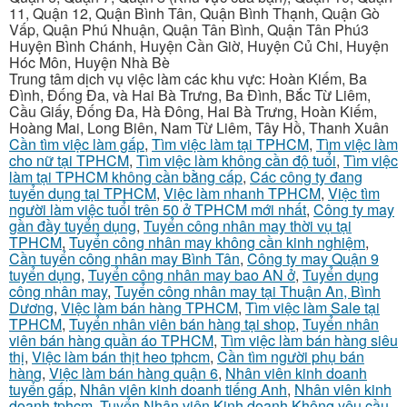
11, Quận 12, Quận Bình Tân, Quận Bình Thạnh, Quận Gò
Vấp, Quận Phú Nhuận, Quận Tân Bình, Quận Tân Phú3
Huyện Bình Chánh, Huyện Cần Giờ, Huyện Củ Chi, Huyện
Hóc Môn, Huyện Nhà Bè
Trung tâm dịch vụ việc làm các khu vực: Hoàn Kiếm, Ba
Đình, Đống Đa, và Hai Bà Trưng, Ba Đình, Bắc Từ Liêm,
Cầu Giấy, Đống Đa, Hà Đông, Hai Bà Trưng, Hoàn Kiếm,
Hoàng Mai, Long Biên, Nam Từ Liêm, Tây Hồ, Thanh Xuân
Cần tìm việc làm gấp
,
Tìm việc làm tại TPHCM
,
Tìm việc làm
cho nữ tại TPHCM
,
Tìm việc làm không cần độ tuổi
,
Tìm việc
làm tại TPHCM không cần bằng cấp
,
Các công ty đang
tuyển dụng tại TPHCM
,
Việc làm nhanh TPHCM
,
Việc tìm
người làm việc tuổi trên 50 ở TPHCM mới nhất
,
Công ty may
gần đầy tuyển dụng
,
Tuyển công nhân may thời vụ tại
TPHCM
,
Tuyển công nhân may không cần kinh nghiệm
,
Cần tuyển công nhân may Bình Tân
,
Công ty may Quận 9
tuyển dụng
,
Tuyển công nhân may bao AN ở
,
Tuyển dụng
công nhân may
,
Tuyển công nhân may tại Thuận An, Bình
Dương
,
Việc làm bán hàng TPHCM
,
Tìm việc làm Sale tại
TPHCM
,
Tuyển nhân viên bán hàng tại shop
,
Tuyển nhân
viên bán hàng quần áo TPHCM
,
Tìm việc làm bán hàng siêu
thị
,
Việc làm bán thịt heo tphcm
,
Cần tìm người phụ bán
hàng
,
Việc làm bán hàng quận 6
,
Nhân viên kinh doanh
tuyển gấp
,
Nhân viên kinh doanh tiếng Anh
,
Nhân viên kinh
doanh tphcm
,
Tuyển Nhân viên Kinh doanh Không yêu cầu