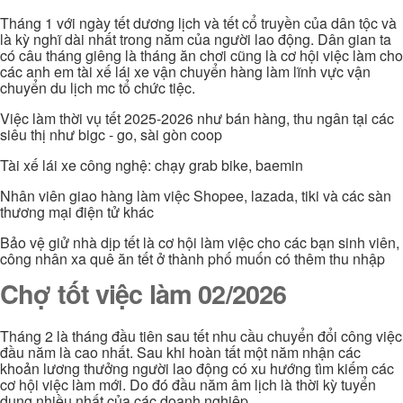
Tháng 1 với ngày tết dương lịch và tết cổ truyền của dân tộc và
là kỳ nghĩ dài nhất trong năm của người lao động. Dân gian ta
có câu tháng giêng là tháng ăn chơi cũng là cơ hội việc làm cho
các anh em tài xế lái xe vận chuyển hàng làm lĩnh vực vận
chuyển du lịch mc tổ chức tiệc.
Việc làm thời vụ tết 2025-2026 như bán hàng, thu ngân tại các
siêu thị như bigc - go, sài gòn coop
Tài xế lái xe công nghệ: chạy grab bike, baemin
Nhân viên giao hàng làm việc Shopee, lazada, tiki và các sàn
thương mại điện tử khác
Bảo vệ giử nhà dịp tết là cơ hội làm việc cho các bạn sinh viên,
công nhân xa quê ăn tết ở thành phố muốn có thêm thu nhập
Chợ tốt việc làm 02/2026
Tháng 2 là tháng đầu tiên sau tết nhu cầu chuyển đổi công việc
đầu năm là cao nhất. Sau khi hoàn tất một năm nhận các
khoản lương thưởng người lao động có xu hướng tìm kiếm các
cơ hội việc làm mới. Do đó đầu năm âm lịch là thời kỳ tuyển
dụng nhiều nhất của các doanh nghiệp.