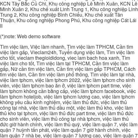
KCN Tây Bắc Củ Chi, Khu công nghiệp Lê Minh Xuân, KCN Lê
Minh Xuân 2, Khu chế xuất Linh Trung 1, Khu công nghiệp Linh
Trung 2, Khu công nghiệp Bình Chiểu, Khu chế xuất Tân
Thuận, Khu công nghiệp Phong Phú, Khu công nghiệp Cát Lái
II
(*)note: Web demo software
Tìm việc làm, Việc làm nhanh, Tìm việc làm TPHCM, Cần tìm
việc làm gấp, Vieclam24h, Tuyển dụng việc làm, Tìm việc làm
cho tốt, vieclam thegioididong, viec lam bach hoa xanh, Tìm
việc làm cho tốt, Tìm việc làm tại TPHCM, Cần tìm việc làm
gấp, Nữ cần tìm việc làm, Cần tìm việc làm gấp TPHCM, Cách
tìm việc làm, Cần tìm việc làm phổ thông, Tìm việc làm tại nhà,
việc làm tphcm, việc làm tphcm 2022, việc làm tphcm cho sinh
viên, việc làm tphcm bao ăn ở, việc làm tphcm part time, việc
làm tphcm không cần bằng cấp, việc làm tphcm facebook, việc
làm tphcm hoteljob, việc làm tphcm lương cao, việc làm tphcm
không yêu cầu kinh nghiệm, việc làm thủ đức, việc làm thủ
công tại nhà, việc làm thủ dầu một, việc làm thủ kho, việc làm
thủ kho tại tphcm, việc làm thủ đức part time, việc làm thủ đức
cho sinh viên, việc làm thủ công tại nhà tphcm, việc làm thủ
đức giờ hành chính, việc làm thủ quỹ, việc làm quận 7, việc làm
quận 7 huỳnh tấn phát, việc làm quận 7 giờ hành chính, việc
làm quận 7 nhà be, việc làm quận 7 lương cao, việc làm quận 7