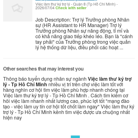
Việc làm thư ký trợ lý
-
Quận 8 (Tp Hồ Chí Minh)
-
2026/07/04
Check with seller
Job Description: Trợ lý Trưởng phòng Nhân
sự (HR Assistant to HR Manager) Trợ lý
Trưởng phòng Nhân sự năng động, tỉ mỉ và
có khả năng giao tiếp khéo léo. Bạn là "cánh
tay phải" của Trưởng phòng trong việc quản
lý hệ thống dữ liệu, điều phối các hoạt ...
Other searches that may interest you
Thông báo tuyển dụng nhân sự ngành
Việc làm thư ký trợ
lý - Tp Hồ Chí Minh
nhiều vị trí trên chợ việc làm tốt với
hàng nghìn cơ hội tìm việc làm phù hợp nhanh chóng tại
Việc làm thư ký trợ lý - Tp Hồ Chí Minh . Cách tìm kiếm cơ
hôi việc làm nhanh nhất lương cao, phúc lợi tốt "mạng đào
tạo - việc làm uy tín cơ hội tốt chốt làm ngay" Việc làm thư ký
trợ lý - Tp Hồ Chí Minh kênh tìm việc được ưa chuộng nhất
hiện nay