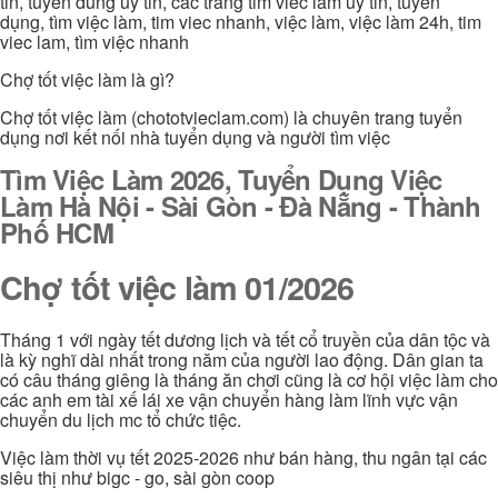
tin, tuyen dung uy tin, cac trang tim viec lam uy tin, tuyển
dụng, tìm việc làm, tim viec nhanh, việc làm, việc làm 24h, tim
viec lam, tìm việc nhanh
Chợ tốt việc làm là gì?
Chợ tốt việc làm (chototvieclam.com) là chuyên trang tuyển
dụng nơi kết nối nhà tuyển dụng và người tìm việc
Tìm Việc Làm 2026, Tuyển Dụng Việc
Làm Hà Nội - Sài Gòn - Đà Nẵng - Thành
Phố HCM
Chợ tốt việc làm 01/2026
Tháng 1 với ngày tết dương lịch và tết cổ truyền của dân tộc và
là kỳ nghĩ dài nhất trong năm của người lao động. Dân gian ta
có câu tháng giêng là tháng ăn chơi cũng là cơ hội việc làm cho
các anh em tài xế lái xe vận chuyển hàng làm lĩnh vực vận
chuyển du lịch mc tổ chức tiệc.
Việc làm thời vụ tết 2025-2026 như bán hàng, thu ngân tại các
siêu thị như bigc - go, sài gòn coop