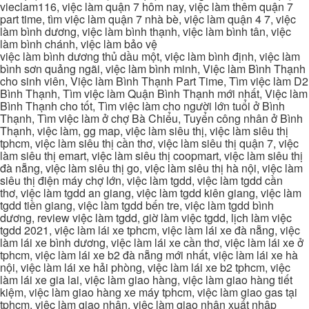
vieclam116, việc làm quận 7 hôm nay, việc làm thêm quận 7
part time, tìm việc làm quận 7 nhà bè, việc làm quận 4 7, việc
làm bình dương, việc làm bình thạnh, việc làm bình tân, việc
làm bình chánh, việc làm bảo vệ
việc làm bình dương thủ dầu một, việc làm bình định, việc làm
bình sơn quảng ngãi, việc làm bình minh, Việc làm Bình Thạnh
cho sinh viên, Việc làm Bình Thạnh Part Time, Tìm việc làm D2
Bình Thạnh, Tìm việc làm Quận Bình Thạnh mới nhất, Việc làm
Bình Thạnh cho tốt, Tìm việc làm cho người lớn tuổi ở Bình
Thạnh, Tìm việc làm ở chợ Bà Chiểu, Tuyển công nhân ở Bình
Thạnh, việc làm, gg map, việc làm siêu thị, việc làm siêu thị
tphcm, việc làm siêu thị cần thơ, việc làm siêu thị quận 7, việc
làm siêu thị emart, việc làm siêu thị coopmart, việc làm siêu thị
đà nẵng, việc làm siêu thị go, việc làm siêu thị hà nội, việc làm
siêu thị điện máy chợ lớn, việc làm tgdd, việc làm tgdd cần
thơ, việc làm tgdd an giang, việc làm tgdd kiên giang, việc làm
tgdd tiền giang, việc làm tgdd bến tre, việc làm tgdd bình
dương, review việc làm tgdd, giờ làm việc tgdd, lịch làm việc
tgdd 2021, việc làm lái xe tphcm, việc làm lái xe đà nẵng, việc
làm lái xe bình dương, việc làm lái xe cần thơ, việc làm lái xe ở
tphcm, việc làm lái xe b2 đà nẵng mới nhất, việc làm lái xe hà
nội, việc làm lái xe hải phòng, việc làm lái xe b2 tphcm, việc
làm lái xe gia lai, việc làm giao hàng, việc làm giao hàng tiết
kiệm, việc làm giao hàng xe máy tphcm, việc làm giao gas tại
tphcm, việc làm giao nhận, việc làm giao nhận xuất nhập