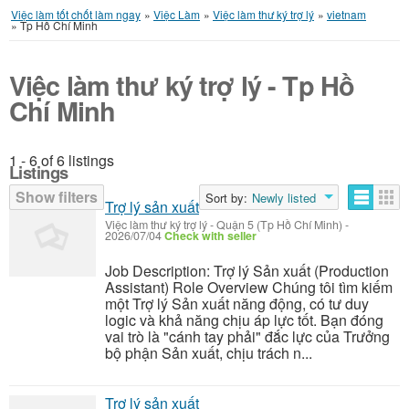
Việc làm tốt chốt làm ngay
»
Việc Làm
»
Việc làm thư ký trợ lý
»
vietnam
»
Tp Hồ Chí Minh
Việc làm thư ký trợ lý - Tp Hồ
Chí Minh
1 - 6 of 6 listings
Listings
Show filters
Sort by:
Newly listed
Trợ lý sản xuất
Việc làm thư ký trợ lý
-
Quận 5 (Tp Hồ Chí Minh)
-
2026/07/04
Check with seller
Job Description: Trợ lý Sản xuất (Production
Assistant) Role Overview Chúng tôi tìm kiếm
một Trợ lý Sản xuất năng động, có tư duy
logic và khả năng chịu áp lực tốt. Bạn đóng
vai trò là "cánh tay phải" đắc lực của Trưởng
bộ phận Sản xuất, chịu trách n...
Trợ lý sản xuất