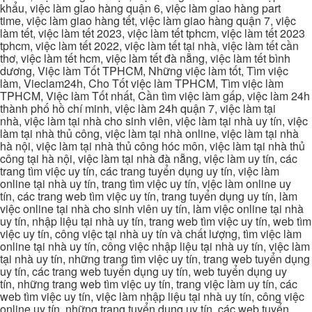
khẩu, việc làm giao hàng quận 6, việc làm giao hàng part
time, việc làm giao hàng tết, việc làm giao hàng quận 7, việc
làm tết, việc làm tết 2023, việc làm tết tphcm, việc làm tết 2023
tphcm, việc làm tết 2022, việc làm tết tại nhà, việc làm tết cần
thơ, việc làm tết hcm, việc làm tết đà nẵng, việc làm tết bình
dương, Việc làm Tốt TPHCM, Những việc làm tốt, Tìm việc
làm, Vieclam24h, Cho Tốt việc làm TPHCM, Tìm việc làm
TPHCM, Việc làm Tốt nhất, Cần tìm việc làm gấp, việc làm 24h
thành phố hồ chí minh, việc làm 24h quận 7, việc làm tại
nhà, việc làm tại nhà cho sinh viên, việc làm tại nhà uy tín, việc
làm tại nhà thủ công, việc làm tại nhà online, việc làm tại nhà
hà nội, việc làm tại nhà thủ công hóc môn, việc làm tại nhà thủ
công tại hà nội, việc làm tại nhà đà nẵng, việc làm uy tín, các
trang tìm việc uy tín, các trang tuyển dụng uy tín, việc làm
online tại nhà uy tín, trang tìm việc uy tín, việc làm online uy
tín, các trang web tìm việc uy tín, trang tuyển dụng uy tín, làm
việc online tại nhà cho sinh viên uy tín, làm việc online tại nhà
uy tín, nhập liệu tại nhà uy tín, trang web tìm việc uy tín, web tìm
việc uy tín, công việc tại nhà uy tín và chất lượng, tìm việc làm
online tại nhà uy tín, công việc nhập liệu tại nhà uy tín, việc làm
tại nhà uy tín, những trang tìm việc uy tín, trang web tuyển dụng
uy tín, các trang web tuyển dụng uy tín, web tuyển dụng uy
tín, những trang web tìm việc uy tín, trang việc làm uy tín, các
web tìm việc uy tín, việc làm nhập liệu tại nhà uy tín, công việc
online uy tín, những trang tuyển dụng uy tín, các web tuyển