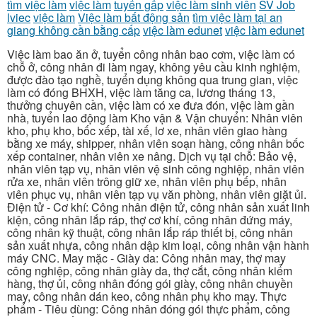
tìm việc làm
việc làm
tuyển gấp
việc làm sinh viên
SV Job
lviec
việc làm
Việc làm bất động sản
tìm việc làm tại an
giang không cần bằng cấp
việc làm edunet
việc làm edunet
Việc làm bao ăn ở, tuyển công nhân bao cơm, việc làm có
chỗ ở, công nhân đi làm ngay, không yêu cầu kinh nghiệm,
được đào tạo nghề, tuyển dụng không qua trung gian, việc
làm có đóng BHXH, việc làm tăng ca, lương tháng 13,
thưởng chuyên cần, việc làm có xe đưa đón, việc làm gần
nhà, tuyển lao động làm Kho vận & Vận chuyển: Nhân viên
kho, phụ kho, bốc xếp, tài xế, lơ xe, nhân viên giao hàng
bằng xe máy, shipper, nhân viên soạn hàng, công nhân bốc
xếp container, nhân viên xe nâng. Dịch vụ tại chỗ: Bảo vệ,
nhân viên tạp vụ, nhân viên vệ sinh công nghiệp, nhân viên
rửa xe, nhân viên trông giữ xe, nhân viên phụ bếp, nhân
viên phục vụ, nhân viên tạp vụ văn phòng, nhân viên giặt ủi.
Điện tử - Cơ khí: Công nhân điện tử, công nhân sản xuất linh
kiện, công nhân lắp ráp, thợ cơ khí, công nhân đứng máy,
công nhân kỹ thuật, công nhân lắp ráp thiết bị, công nhân
sản xuất nhựa, công nhân dập kim loại, công nhân vận hành
máy CNC. May mặc - Giày da: Công nhân may, thợ may
công nghiệp, công nhân giày da, thợ cắt, công nhân kiểm
hàng, thợ ủi, công nhân đóng gói giày, công nhân chuyền
may, công nhân dán keo, công nhân phụ kho may. Thực
phẩm - Tiêu dùng: Công nhân đóng gói thực phẩm, công