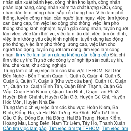
nhân sản xuất bánh kẹo, công nhân kho lạnh, công nhân
phân loại hàng, công nhân kiểm tra chất lượng (QC), công
nhân dán tem, công nhân sắp xếp hàng hóa. Việc làm phổ
thông, tuyển công nhân, cần người làm ngay, việc làm không
cần bằng cấp, tìm việc lao động phổ thông, việc làm phổ
thông không kinh nghiệm, tuyển gấp công nhân, tuyển người
làm việc, việc làm thời vụ, việc làm lâu dài, việc làm ổn định,
việc làm không yêu cầu kinh nghiệm, tuyển dụng lao động
phổ thông, việc làm phổ thông lương cao, việc làm cho
người lao động, tuyển người làm công, tìm việc làm công
nhân.
tìm việc làm tại an giang không cần bằng cấp
Địa chỉ
tìm việc uy tín: Trụ sở các công ty xí nghiệp sản xuất uy tín,
khu chế xuất, khu công nghiệp
Trung tâm dịch vụ việc làm các khu vực TPHCM: Sài Gòn -
Bến Nghé - Bến Thành Quận 1, Quận 3, Quận 4, Quận 5,
Quận 6, Quận 7, Quận 8 (Khu vực của bạn), Quận 10, Quận
11, Quận 12, Quận Bình Tân, Quận Bình Thạnh, Quận Gò
Vấp, Quận Phú Nhuận, Quận Tân Bình, Quận Tân Phú3
Huyện Bình Chánh, Huyện Cần Giờ, Huyện Củ Chi, Huyện
Hóc Môn, Huyện Nhà Bè
Trung tâm dịch vụ việc làm các khu vực: Hoàn Kiếm, Ba
Đình, Đống Đa, và Hai Bà Trưng, Ba Đình, Bắc Từ Liêm,
Cầu Giấy, Đống Đa, Hà Đông, Hai Bà Trưng, Hoàn Kiếm,
Hoàng Mai, Long Biên, Nam Từ Liêm, Tây Hồ, Thanh Xuân
Cần tìm việc làm gấp
,
Tìm việc làm tại TPHCM
,
Tìm việc làm