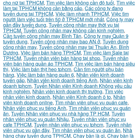
cho nữ tại TPHCM
,
Tìm việc làm không cần độ tuổi
,
Tìm việc
làm tại TPHCM không cần bằng cấp
,
Các công ty đang
tuyển dụng tại TPHCM
,
Việc làm nhanh TPHCM
,
Việc tìm
người làm việc tuổi trên 50 ở TPHCM mới nhất
,
Công ty may
gần đầy tuyển dụng
,
Tuyển công nhân may thời vụ tại
TPHCM
,
Tuyển công nhân may không cần kinh nghiệm
,
Cần tuyển công nhân may Bình Tân
,
Công ty may Quận 9
tuyển dụng
,
Tuyển công nhân may bao AN ở
,
Tuyển dụng
công nhân may
,
Tuyển công nhân may tại Thuận An, Bình
Dương
,
Việc làm bán hàng TPHCM
,
Tìm việc làm Sale tại
TPHCM
,
Tuyển nhân viên bán hàng tại shop
,
Tuyển nhân
viên bán hàng quần áo TPHCM
,
Tìm việc làm bán hàng siêu
thị
,
Việc làm bán thịt heo tphcm
,
Cần tìm người phụ bán
hàng
,
Việc làm bán hàng quận 6
,
Nhân viên kinh doanh
tuyển gấp
,
Nhân viên kinh doanh tiếng Anh
,
Nhân viên kinh
doanh tphcm
,
Tuyển Nhân viên Kinh doanh Không yêu cầu
kinh nghiệm
,
Nhân viên kinh doanh thị trường
,
Tìm việc
nhân viên kinh doanh
,
Nhân viên Kinh doanh ô to
,
Nhân
viên kinh doanh online
,
Tìm nhân viên phục vụ quán cafe
,
Nhân viên phục vụ tiếng Anh
,
Tìm nhân viên phục vụ quán
ăn
,
Tuyển Nhân viên phục vụ nhà hàng TP HCM
,
Tuyển
nhân viên phục vụ quán Nhậu
,
Tuyển nhân viên phục vụ
cafe TPHCM
,
Tuyển nhân viên phục vụ tphcm
,
Tuyển nhân
viên phục vụ gần đây
,
Tìm nhân viên phục vụ quán ăn
,
Nhà
hàng chay tuyển dụng TPHCM
,
Chạy bàn là gì
,
Chạy bàn là