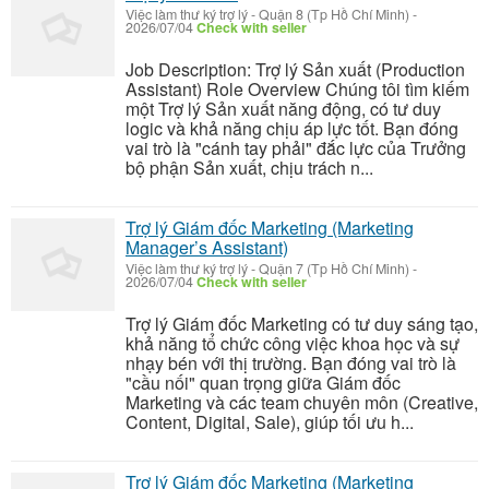
Việc làm thư ký trợ lý
-
Quận 8 (Tp Hồ Chí Minh)
-
2026/07/04
Check with seller
Job Description: Trợ lý Sản xuất (Production
Assistant) Role Overview Chúng tôi tìm kiếm
một Trợ lý Sản xuất năng động, có tư duy
logic và khả năng chịu áp lực tốt. Bạn đóng
vai trò là "cánh tay phải" đắc lực của Trưởng
bộ phận Sản xuất, chịu trách n...
Trợ lý Giám đốc Marketing (Marketing
Manager’s Assistant)
Việc làm thư ký trợ lý
-
Quận 7 (Tp Hồ Chí Minh)
-
2026/07/04
Check with seller
Trợ lý Giám đốc Marketing có tư duy sáng tạo,
khả năng tổ chức công việc khoa học và sự
nhạy bén với thị trường. Bạn đóng vai trò là
"cầu nối" quan trọng giữa Giám đốc
Marketing và các team chuyên môn (Creative,
Content, Digital, Sale), giúp tối ưu h...
Trợ lý Giám đốc Marketing (Marketing