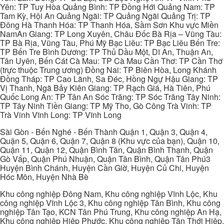
Yên: TP Tuy Hòa Quảng Bình: TP Đồng Hới Quảng Nam: TP
Tam Kỳ, Hội An Quảng Ngãi: TP Quảng Ngãi Quảng Trị: TP
Đông Hà Thanh Hóa: TP Thanh Hóa, Sầm Sơn Khu vực Miền
NamAn Giang: TP Long Xuyên, Châu Đốc Bà Rịa – Vũng Tàu:
TP Bà Rịa, Vũng Tàu, Phú Mỹ Bạc Liêu: TP Bạc Liêu Bến Tre:
TP Bến Tre Bình Dương: TP Thủ Dầu Một, Dĩ An, Thuận An,
Tân Uyên, Bến Cát Cà Mau: TP Cà Mau Cần Thơ: TP Cần Thơ
(trực thuộc Trung ương) Đồng Nai: TP Biên Hòa, Long Khánh
Đồng Tháp: TP Cao Lãnh, Sa Đéc, Hồng Ngự Hậu Giang: TP
Vị Thanh, Ngã Bảy Kiên Giang: TP Rạch Giá, Hà Tiên, Phú
Quốc Long An: TP Tân An Sóc Trăng: TP Sóc Trăng Tây Ninh:
TP Tây Ninh Tiền Giang: TP Mỹ Tho, Gò Công Trà Vinh: TP
Trà Vinh Vĩnh Long: TP Vĩnh Long
Sài Gòn - Bến Nghé - Bến Thành Quận 1, Quận 3, Quận 4,
Quận 5, Quận 6, Quận 7, Quận 8 (Khu vực của bạn), Quận 10,
Quận 11, Quận 12, Quận Bình Tân, Quận Bình Thạnh, Quận
Gò Vấp, Quận Phú Nhuận, Quận Tân Bình, Quận Tân Phú3
Huyện Bình Chánh, Huyện Cần Giờ, Huyện Củ Chi, Huyện
Hóc Môn, Huyện Nhà Bè
Khu công nghiệp Đông Nam, Khu công nghiệp Vĩnh Lộc, Khu
công nghiệp Vĩnh Lộc 3, Khu công nghiệp Tân Bình, Khu công
nghiệp Tân Tạo, KCN Tân Phú Trung, Khu công nghiệp An Hạ,
Khu công nghiệp Hiệp Phước, Khu công nghiệp Tân Thới Hiệp,