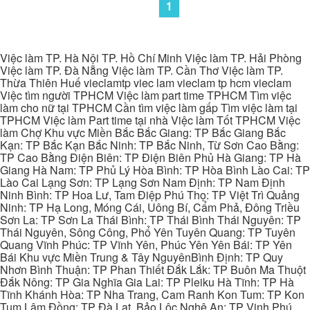
1
Việc làm TP. Hà Nội TP. Hồ Chí Minh Việc làm TP. Hải Phòng
Việc làm TP. Đà Nẵng Việc làm TP. Cần Thơ Việc làm TP.
Thừa Thiên Huế vieclamtp viec lam vieclam tp hcm vieclam
Việc tìm người TPHCM Việc làm part time TPHCM Tìm việc
làm cho nữ tại TPHCM Cần tìm việc làm gấp Tìm việc làm tại
TPHCM Việc làm Part time tại nhà Việc làm Tốt TPHCM Việc
làm Chợ Khu vực Miền Bắc Bắc Giang: TP Bắc Giang Bắc
Kạn: TP Bắc Kạn Bắc Ninh: TP Bắc Ninh, Từ Sơn Cao Bằng:
TP Cao Bằng Điện Biên: TP Điện Biên Phủ Hà Giang: TP Hà
Giang Hà Nam: TP Phủ Lý Hòa Bình: TP Hòa Bình Lào Cai: TP
Lào Cai Lạng Sơn: TP Lạng Sơn Nam Định: TP Nam Định
Ninh Bình: TP Hoa Lư, Tam Điệp Phú Thọ: TP Việt Trì Quảng
Ninh: TP Hạ Long, Móng Cái, Uông Bí, Cẩm Phả, Đông Triều
Sơn La: TP Sơn La Thái Bình: TP Thái Bình Thái Nguyên: TP
Thái Nguyên, Sông Công, Phổ Yên Tuyên Quang: TP Tuyên
Quang Vĩnh Phúc: TP Vĩnh Yên, Phúc Yên Yên Bái: TP Yên
Bái Khu vực Miền Trung & Tây NguyênBình Định: TP Quy
Nhơn Bình Thuận: TP Phan Thiết Đắk Lắk: TP Buôn Ma Thuột
Đắk Nông: TP Gia Nghĩa Gia Lai: TP Pleiku Hà Tĩnh: TP Hà
Tĩnh Khánh Hòa: TP Nha Trang, Cam Ranh Kon Tum: TP Kon
Tum Lâm Đồng: TP Đà Lạt, Bảo Lộc Nghệ An: TP Vinh Phú